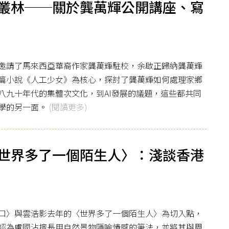
叢林──關於龔萬輝公開講座、寫
邀請了馬來西亞華裔作家龔萬輝駐校，余啟正歸納龔萬輝
篇小說《人工少女》為核心，探討了龔萬輝如何處理家鄉
八九十年代的集體次文化，到AI發展的議題，這些都共同
學的另一面。
(閱讀更多)
世界多了一個陌生人〉：淺談香港
口〉與雲浩影去年的〈世界多了一個陌生人〉為切入點，
認為盧國沾擅長用自然景物隱喻情感的筆法，並將其與周