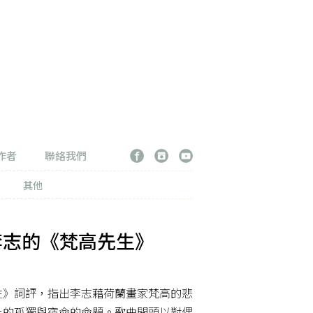
作者
聯絡我們
其他
李志的《梵高先生》
生》詞評，指出李志藉荷蘭畫家梵高的悲
上的孤獨與宿命的命題。歌曲開頭以對偶