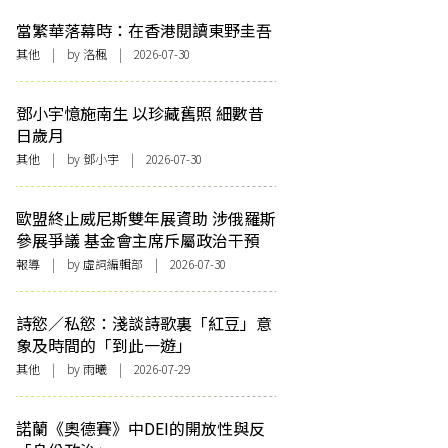
當繁華落幕時：在香港閱讀東野圭吾
其他
| by
洛楓
| 2026-07-30
鄧小宇憶施南生 以珍藏舊照 細數昔
日歲月
其他
| by 鄧小宇 | 2026-07-30
歐盟終止威尼斯雙年展資助 涉俄羅斯
參展爭議 基金會主席斥屬政治干預
報導
| by 虛詞編輯部 | 2026-07-30
詩慾／私慾：淺談詩歌裏「紅豆」意
象及時間的「到此一遊」
其他
| by 雨曦 | 2026-07-29
諾蘭《奧德賽》中DEI的開放性與反