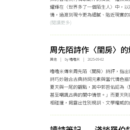
耀輝在〈世界多了一個陌生人〉中，以
情，過渡到現今更為細膩、貼近現實的
(閱讀更多)
周先陌詩作〈閨房〉的
其他
| by 嚕嚕米 | 2025-09-02
嚕嚕米傳來周先陌〈閨房〉詩評，指出
詩巧妙融合古典詩詞元素與當代情色描
夏天與一尾的觀點，其中郭哲佑認為〈
甚至嘲諷古典的閨中情懷。」而夏天則
相碰撞，揭露出性別規訓、文學權威的
讀詩筆記——淺談羅伯特