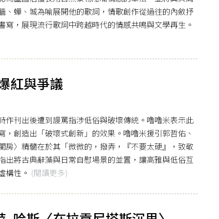
牆、蟬、城為喻展開他的歌詞，情歌創作從過往的內斂抒
書寫，展現流行歌詞中跨越時代的情感共鳴與文學再生。
爆紅與爭議
詩作刊出後遭到謾罵指涉低俗與破壞傳統。嚕嚕米表示此
寫，創造出「破壞式創新」的效果。嚕嚕米援引郭哲佑、
閨房〉精髓在於其「微微的，撥弄，『不要太硬』，致敬
指出將古典辭藻與日常自慰場景的並置，讓高雅與低俗互
虛構性。
(閱讀更多)
. 哈斯〈在拉貢尼塔斯沉思〉