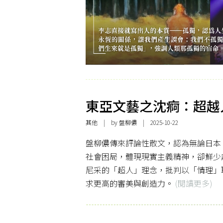
東亞文藝之沈痾：超越
其他
| by 盤柳儂 | 2025-10-22
盤柳儂傳來評論性散文，認為無論日本
社會困局，體現現實主義精神，卻鮮少
尼采的「超人」理念，批判以「情理」
求更高的審美與創造力。
(閱讀更多)