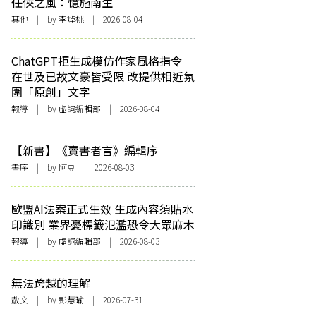
任俠之風：憶施南生
其他
| by 李焯桃 | 2026-08-04
ChatGPT拒生成模仿作家風格指令
在世及已故文豪皆受限 改提供相近氛
圍「原創」文字
報導
| by 虛詞編輯部 | 2026-08-04
【新書】《賣書者言》編輯序
書序
| by 阿豆 | 2026-08-03
歐盟AI法案正式生效 生成內容須貼水
印識別 業界憂標籤氾濫恐令大眾麻木
報導
| by 虛詞編輯部 | 2026-08-03
無法跨越的理解
散文
| by 彭慧瑜 | 2026-07-31