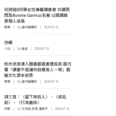
何詩蓓8月舉女性專屬讀書會 共讀西
西及Bonnie Garmus名著 以閱讀啟
發個人成長
報導
| by 虛詞編輯部 | 2026-07-31
仿織
小說
| by 悇愉 | 2026-07-31
杭州流浪漢入圖書館看書遭投訴 館方
覆「讀書不是讓你自覺高人一等」戳
破文化資本迷思
報導
| by 虛詞編輯部 | 2026-07-31
詩三首：〈留下來的人〉、〈成名
前〉、〈行為藝術〉
詩歌
| by 王培智,黎喜,潘國亨 | 2026-07-31