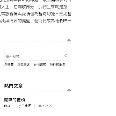
的人生。在副歌部分「我們生來就是孤
生常態親情與愛情僅為暫時幻覺。王兆基
孤獨與痛苦的搖籃，藝術便成為他們唯一
奧德賽
獨立書店
香港書展
寂靜的朋友
熱門文章
閱讀的盡頭
時評
| by 王建鏗 | 2026-07-22