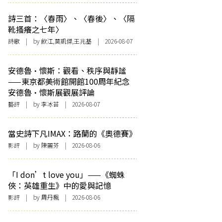
詩三首：〈春雨〉、〈春後〉、〈隔
靴搔癢之七年〉
詩歌
| by 飲江,莫凱傑,王兆基 | 2026-08-07
安德魯·懷斯：觀看、秩序與靜謐
——東京都美術館開館100周年紀念
安德魯·懷斯展觀展評論
藝評
| by 李冰苔 | 2026-08-07
當史詩下凡IMAX：路蘭的《奧德賽》
影評
| by 陳麗芬 | 2026-08-06
「I don’t love you」——《蜘蛛
俠：英雄重生》中的愛與記憶
影評
| by
周丹楓
| 2026-08-06