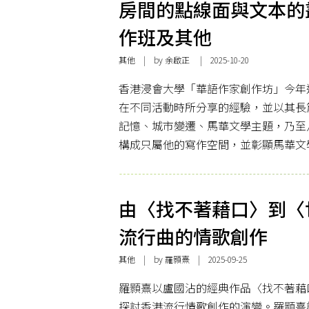
房間的點線面與文本的
作班及其他
其他
| by 余啟正 | 2025-10-20
香港浸會大學「華語作家創作坊」今年
在不同活動時所分享的經驗，並以其長
記憶、城市變遷、馬華文學主題，乃至
構成只屬他的寫作空間，並彰顯馬華文
由〈找不著藉口〉到〈
流行曲的情歌創作
其他
| by 羅顥熹 | 2025-09-25
羅顥熹以盧國沾的經典作品〈找不著藉
探討香港流行情歌創作的演變。羅顥熹