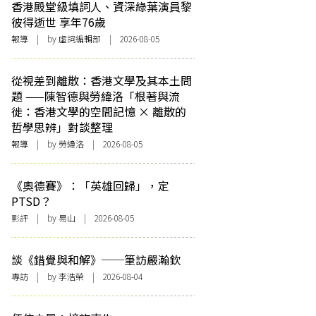
香港殿堂級填詞人、資深綠葉演員黎
彼得逝世 享年76歲
報導
| by 虛詞編輯部 | 2026-08-05
從視差到離散：香港文學及其本土問
題 ——陳智德與勞緯洛「根著與流
徙：香港文學的空間記憶 × 離散的
哲學思辨」對談整理
報導
| by 勞緯洛 | 2026-08-05
《奧德賽》：「英雄回歸」，定
PTSD？
影評
| by 易山 | 2026-08-05
談《錯覺與和解》──筆訪嚴瀚欽
專訪
| by 李浩榮 | 2026-08-04