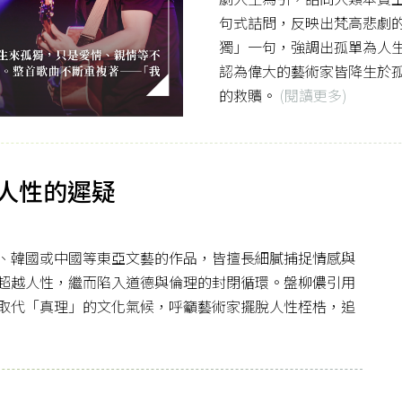
句式詰問，反映出梵高悲劇
獨」一句，強調出孤單為人
認為偉大的藝術家皆降生於
的救贖。
(閱讀更多)
人性的遲疑
、韓國或中國等東亞文藝的作品，皆擅長細膩捕捉情感與
超越人性，繼而陷入道德與倫理的封閉循環。盤柳儂引用
取代「真理」的文化氣候，呼籲藝術家擺脫人性桎梏，追