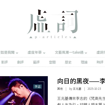
如是我聞
虛度年華
文藝風潮一take過
虛詞
影評
劇評
藝評
空間
歷史
理論
時評
向日的黑夜——
其他
| by
王兆基
| 2025-10-23
王兆基傳來李志的《梵高先
劇人生為引，詰問人類本質