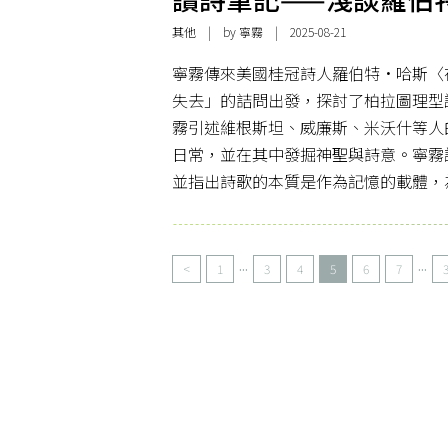
其他
| by
寧霧
| 2025-08-21
寧霧傳來美國桂冠詩人羅伯特·哈斯〈
失去」的詰問出發，探討了柏拉圖理型
霧引述維根斯坦、威廉斯、米沃什等人
日常，並在其中發掘神聖與詩意。寧霧
並指出詩歌的本質是作為記憶的載體，
...
...
<
1
3
4
5
6
7