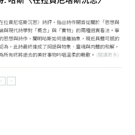
在拉貢尼塔斯沉思〉詩評，指出詩作開首從關於「思想與
論與現代詩學對「概念」與「實物」的兩種迥異看法。寧
的思想與詩作，闡明哈斯如何遠離抽象，親近具體可感的
認為，此詩最終達成了詞語與物象、靈魂與肉體的和解，
為所有終將逝去的美好事物吟唱溫柔的輓歌。
(閱讀更多)
37
>