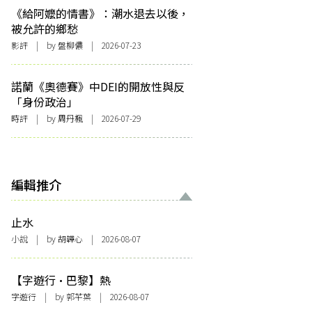
《給阿嬤的情書》：潮水退去以後，
被允許的鄉愁
影評
| by 盤柳儂 | 2026-07-23
諾蘭《奧德賽》中DEI的開放性與反
「身份政治」
時評
| by
周丹楓
| 2026-07-29
編輯推介
止水
小說
| by 胡韡心 | 2026-08-07
【字遊行·巴黎】熱
字遊行
| by 郭芊葉 | 2026-08-07