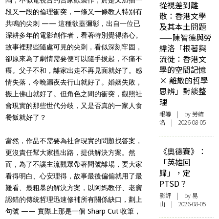
從視差到離
段又一段的倫理衝突，一條又一條教人特別有
散：香港文學
共鳴的尖刺 —— 這種欲蓋彌彰，出自一位已
及其本土問題
深耕多年的電影創作者，看著特別覺得痛心。
——陳智德與勞
緯洛「根著與
故事裡那些隨處可見的尖刺，看似深刻牢固，
流徙：香港文
卻原來為了劇情需要便可以隨手拔起，不痛不
學的空間記憶
癢。父子不和，離家出走不再見面就好了。感
× 離散的哲學
情失落，今晚漏夜去行山就好了。婚姻失敗，
思辨」對談整
搬上佛山就好了。但角色之間的衝突，觀照社
理
會現實的那些世代分歧，又是否真的一家人食
報導
| by 勞緯
餐飯就好了？
洛 | 2026-08-05
當然，作品不需要為社會現實的問題找答案，
《奧德賽》：
更沒責任幫大家搵出路，提供解決方案。然
「英雄回
而，為了不讓主流觀眾帶著問號離場，要大家
歸」，定
看得明白、心安理得，故事最後偏偏就用了最
PTSD？
難看、最粗暴的解決方案，以阿媽教仔、老竇
影評
| by 易
認錯的傳統哲理迅速修補所有關係缺口，劃上
山 | 2026-08-05
句號 —— 實際上那是一個 Sharp Cut 收筆，