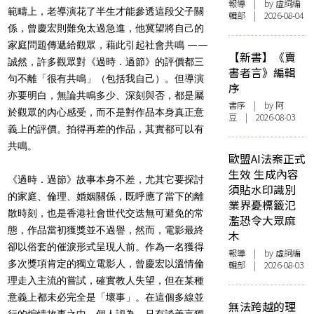
報導
| by 虛詞編
範疇上，老導演花了半生才能參透這段父子關
輯部 | 2026-08-04
係，曾慶宏則難免太過急進，他冀望將自己的
家庭問題傳遞給觀眾，藉此引起社會共鳴 ——
【新書】《賣
誠然，許多觀眾對《過時．過節》的評價都三
書者言》編輯
句不離「很有共鳴」（包括我自己）。但導演
序
亦要明白，無論共鳴多少、深刻與否，都是屬
書序
| by 阿
於觀眾的內心感受，而不是對作品本身真正意
豆 | 2026-08-03
義上的評價。拍得再差的作品，其實都可以有
共鳴。
歐盟AI法案正式
生效 生成內容
《過時．過節》故事本身不差，尤其它要探討
須貼水印識別
的家庭、倫理、婚姻關係，既呼應了當下的離
業界憂標籤氾
散時刻，也是香港社會世代交迭無可避免的常
濫恐令大眾麻
態，作品當初獲獎並不過譽，然而，電影最終
木
卻以俗套的催淚形式呈現人前。作為一名獲得
報導
| by 虛詞編
多次獎項肯定的獨立電影人，曾慶宏以溫情倫
輯部 | 2026-08-03
理走入主流的嘗試，確實教人失望，但在某種
意義上都未必完全是「壞事」。在這個多線並
無法跨越的理
行的煽情故事之中，個人認為，只有談善言獨