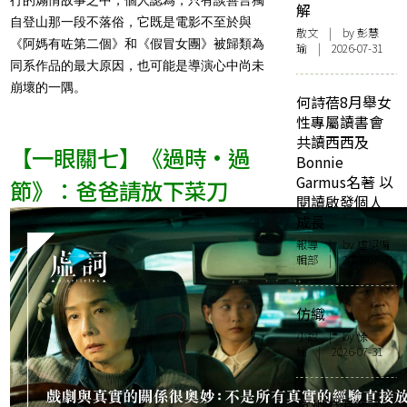
解
自登山那一段不落俗，它既是電影不至於與
散文
| by 彭慧
《阿媽有咗第二個》和《假冒女團》被歸類為
瑜 | 2026-07-31
同系作品的最大原因，也可能是導演心中尚未
崩壞的一隅。
何詩蓓8月舉女
性專屬讀書會
共讀西西及
【一眼關七】《過時·過
Bonnie
Garmus名著 以
節》：爸爸請放下菜刀
閱讀啟發個人
成長
報導
| by 虛詞編
輯部 | 2026-07-31
仿織
小說
| by 悇
愉 | 2026-07-31
杭州流浪漢入