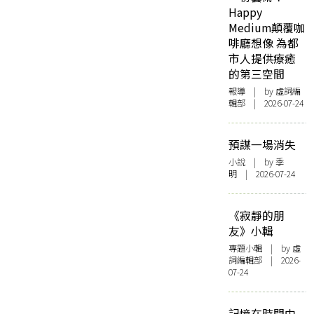
Happy
Medium顛覆咖
啡廳想像 為都
市人提供療癒
的第三空間
報導
| by 虛詞編
輯部 | 2026-07-24
預謀一場消失
小說
| by 季
明 | 2026-07-24
《寂靜的朋
友》小輯
專題小輯
| by 虛
詞編輯部 | 2026-
07-24
記憶在時間中