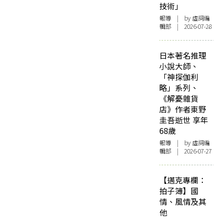
技術」
報導
| by 虛詞編
輯部 | 2026-07-28
日本著名推理
小說大師、
「神探伽利
略」系列、
《解憂雜貨
店》作者東野
圭吾逝世 享年
68歲
報導
| by 虛詞編
輯部 | 2026-07-27
【邁克專欄：
拍子簿】國
情、風情及其
他