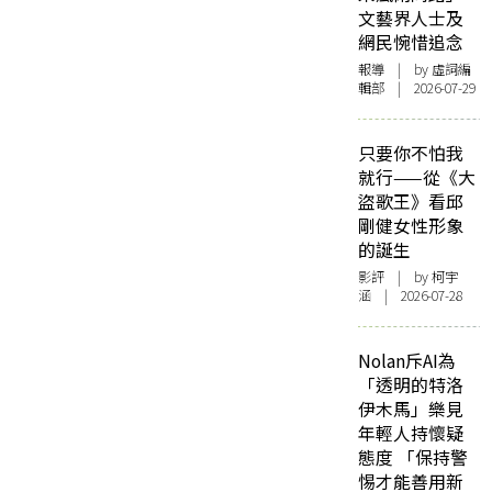
文藝界人士及
網民惋惜追念
報導
| by 虛詞編
輯部 | 2026-07-29
只要你不怕我
就行——從《大
盜歌王》看邱
剛健女性形象
的誕生
影評
| by 柯宇
涵 | 2026-07-28
Nolan斥AI為
「透明的特洛
伊木馬」樂見
年輕人持懷疑
態度 「保持警
惕才能善用新