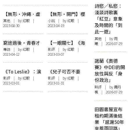
詩慾／私慾：
淺談詩歌裏
【無形・沖繩．虛
【無形・開門】櫻
「紅豆」意象
實之旅】戀／血戰
桃真理奈之門
其他
| by
紅眼
|
小說
| by
紅眼
|
及時間的「到
2023-08-30
2023-04-19
沖繩
此一遊」
其他
| by 雨
窮途過後，青春才
【一眼關七】《海
曦 | 2026-07-29
剛開始 —— 訪《白
邊電影院》：舞
專訪
| by
紅眼
|
影評
| by
紅眼
|
2023-04-12
2023-03-07
日青春》劉國瑞
吧，趁著光影時代
諾蘭《奧德
還未倒下
賽》中DEI的開
《To Leslie》：演
《兒子可否不要
放性與反「身
技誠可貴，人脈價
走》：愛之深，父
影評
| by
紅眼
|
影評
| by
紅眼
|
份政治」
2023-03-01
2023-01-31
更高？
之痛
時評
| by
周丹
楓
| 2026-07-29
田園書屋宣布
租約期滿後結
業 「感謝50年
來風雨同路」