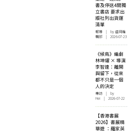
書及停送4間獨
立書店 要求出
版社列出貨運
清單
報導
| by 虛詞編
輯部 | 2026-07-23
《候鳥》編劇
林坤燿 × 導演
李智達：離開
與留下，從來
都不只是一個
人的決定
專訪
| by
Hei | 2026-07-22
【香港書展
2026】書展精
華遊 ：羅家英