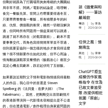
但剛好就跟為了打圓場而匆匆堆砌的大團圓結
談《錯覺與和
局非常不搭。阿媽／電影的結論是，唔理喇，
解》──筆訪
食完一餐飯先算。世間上冇嘢重要得過冬至，
嚴瀚欽
只要齊齊整整食一餐飯，所有積壓多年的糾
專訪
| by 李浩
紛、仇恨、價值觀的衝突，雖然一切都沒解決
榮 | 2026-08-04
過，但同時所有問題用一個盆菜就可以跳過，
跳過了就不再存在（於觀眾眼前）。劇本不需
任俠之風：憶
要事事交代，而角色寫得簡簡單單並不罪過，
施南生
但到底要妥協到一個怎樣的地步才會寫得這麼
其他
| by 李焯
懶？很不情願要作出如此比較，但平心而論，
桃 | 2026-08-04
情海翻波讓觀眾笑餐懵的《飯戲攻心》都至少
花足心機去寫劇本，跌宕起伏吃了五頓飯。
ChatGPT拒生
成模仿作家風
如果要說近期對父子情和電影熱情描寫得最動
格指令 在世及
人的作品，我心目中的首選是 Steven
已故文豪皆受
Spielberg 的《法貝曼：造夢大師》（The
限 改提供相近
Fabelmans）。當然，把剛剛交出首部劇情片
氛圍「原創」
的香港新導演與一代影壇名宿相提出是不公道
文字
的，但在透過電影／創作梳理自身家庭問題的