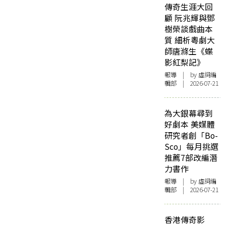
傳奇生涯大回
顧 阮兆輝與鄧
樹榮談戲曲本
質 細析粵劇大
師唐滌生《蝶
影紅梨記》
報導
| by 虛詞編
輯部 | 2026-07-21
為大銀幕尋到
好劇本 美媒體
研究者創「Bo-
Sco」每月挑選
推薦7部改編潛
力書作
報導
| by 虛詞編
輯部 | 2026-07-21
香港傳奇影