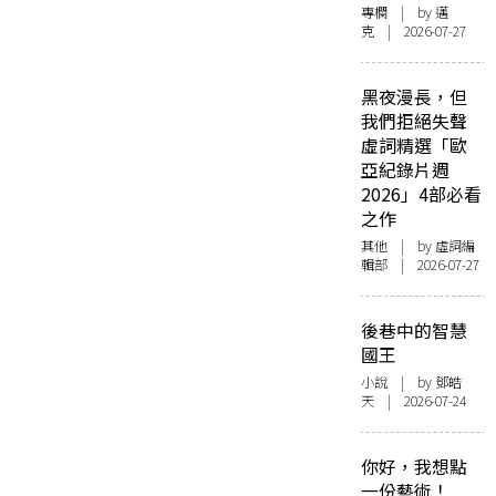
專欄
| by
邁
克
| 2026-07-27
黑夜漫長，但
我們拒絕失聲
虛詞精選「歐
亞紀錄片週
2026」4部必看
之作
其他
| by 虛詞編
輯部 | 2026-07-27
後巷中的智慧
國王
小說
| by 鄧皓
天 | 2026-07-24
你好，我想點
一份藝術！