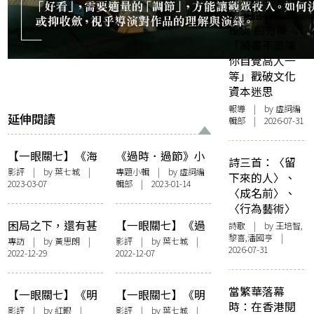
圖書館看書遭
投訴 館方覆
「讀書不是讓
你自覺高人一
等」戳破文化
資本迷思
報導
| by 虛詞編
延伸閱讀
輯部 | 2026-07-31
【一眼關七】《海
《過時．過節》小
詩三首：〈留
邊電影院》：靜觀
輯
影評
| by 葉七城 |
專題小輯
| by 虛詞編
下來的人〉、
2023-03-07
輯部 | 2023-01-14
時代的門窗
〈成名前〉、
〈行為藝術〉
困局之下，還有甚
【一眼關七】《過
詩歌
| by 王培智,
黎喜,潘國亨 |
麼可以做——訪
時·過節》：爸爸
專訪
| by
黃思朗
|
影評
| by 葉七城 |
2026-07-31
2022-12-29
2022-12-07
《過時·過節》導
請放下菜刀
演曾慶宏
當繁華落幕
【一眼關七】《明
【一眼關七】《明
時：在香港閱
日戰記》與香港電
日戰記》：安全抵
影評
| by
紅眼
|
影評
| by 葉七城 |