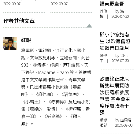
讀東野圭吾
2022-09-07
2022-09-07
影的「昨日」轉世
達
其他
| by
洛
楓
| 2026-07-30
作者其他文章
鄧小宇憶施南
紅眼
生 以珍藏舊照
細數昔日歲月
寫電影、電視劇、流行文化。寫小
其他
| by 鄧小
說。文章散見明報、立場新聞、商台
宇 | 2026-07-30
903、端傳媒、虛詞、週刊編集、天
下獨評、Madame Figaro 等。曾獲香
歐盟終止威尼
港中文文學創作獎冠軍、青年文學
斯雙年展資助
獎。已出版長篇小說包括《毒氣
涉俄羅斯參展
團》、《廢氣團》、《沼氣團》、
爭議 基金會主
《小霸王》、《赤神傳》及短篇小說
席斥屬政治干
集《壞掉的 愛情》、《極短篇：青
預
春一晌》、《紙烏鴉》、《獅人
報導
| by 虛詞編
鳳》。
輯部 | 2026-07-30