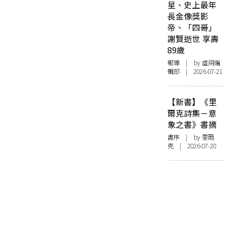
星、史上最年
長金像獎影
帝、「四哥」
謝賢逝世 享壽
89歲
報導
| by 虛詞編
輯部 | 2026-07-21
【新書】《里
爾克詩集－意
象之書》書摘
書序
| by 里爾
克 | 2026-07-20