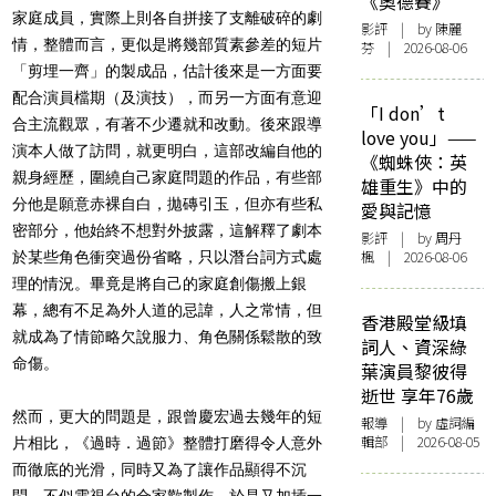
《奧德賽》
家庭成員，實際上則各自拼接了支離破碎的劇
影評
| by 陳麗
情，整體而言，更似是將幾部質素參差的短片
芬 | 2026-08-06
「剪埋一齊」的製成品，估計後來是一方面要
配合演員檔期（及演技），而另一方面有意迎
「I don’t
合主流觀眾，有著不少遷就和改動。後來跟導
love you」——
演本人做了訪問，就更明白，這部改編自他的
《蜘蛛俠：英
親身經歷，圍繞自己家庭問題的作品，有些部
雄重生》中的
分他是願意赤裸自白，拋磚引玉，但亦有些私
愛與記憶
密部分，他始終不想對外披露，這解釋了劇本
影評
| by
周丹
楓
| 2026-08-06
於某些角色衝突過份省略，只以潛台詞方式處
理的情況。畢竟是將自己的家庭創傷搬上銀
幕，總有不足為外人道的忌諱，人之常情，但
香港殿堂級填
就成為了情節略欠說服力、角色關係鬆散的致
詞人、資深綠
命傷。
葉演員黎彼得
逝世 享年76歲
然而，更大的問題是，跟曾慶宏過去幾年的短
報導
| by 虛詞編
輯部 | 2026-08-05
片相比，《過時．過節》整體打磨得令人意外
而徹底的光滑，同時又為了讓作品顯得不沉
悶，不似電視台的合家歡製作，於是又加插一