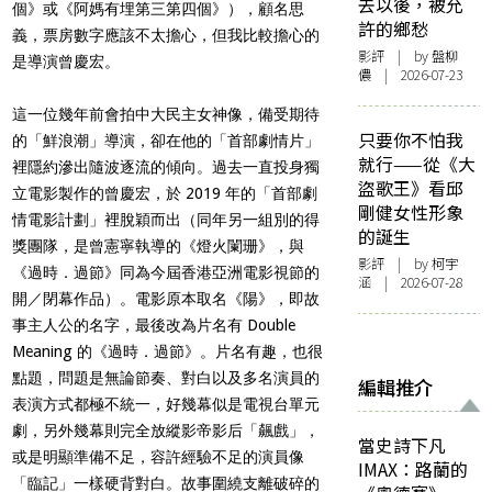
去以後，被允
個》或《阿媽有埋第三第四個》），顧名思
許的鄉愁
義，票房數字應該不太擔心，但我比較擔心的
影評
| by 盤柳
是導演曾慶宏。
儂 | 2026-07-23
這一位幾年前會拍中大民主女神像，備受期待
只要你不怕我
的「鮮浪潮」導演，卻在他的「首部劇情片」
就行——從《大
裡隱約滲出隨波逐流的傾向。過去一直投身獨
盜歌王》看邱
立電影製作的曾慶宏，於 2019 年的「首部劇
剛健女性形象
情電影計劃」裡脫穎而出（同年另一組別的得
的誕生
獎團隊，是曾憲寧執導的《燈火闌珊》，與
影評
| by 柯宇
《過時．過節》同為今屆香港亞洲電影視節的
涵 | 2026-07-28
開／閉幕作品）。電影原本取名《陽》，即故
事主人公的名字，最後改為片名有 Double
Meaning 的《過時．過節》。片名有趣，也很
點題，問題是無論節奏、對白以及多名演員的
編輯推介
表演方式都極不統一，好幾幕似是電視台單元
劇，另外幾幕則完全放縱影帝影后「飆戲」，
當史詩下凡
或是明顯準備不足，容許經驗不足的演員像
IMAX：路蘭的
「臨記」一樣硬背對白。故事圍繞支離破碎的