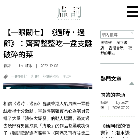
【一眼關七】《過時．過
節》：齊齊整整吃一盆支離
奧德賽
獨立書
店
香港書展
寂
破碎的菜
靜的朋友
影評
| by
紅眼
| 2022-12-08
一眼關七
紅眼
過時過節
影評
熱門文章
閱讀的盡頭
時評
| by 王建
相信《過時．過節》會讓香港人氣男團一眾粉
鏗 | 2026-07-22
絲看得十分激動，畢竟導演確實悉心為演員安
排了大量「演技大爆發」的動人場面。鑑於過
《給阿嬤的情
去幾部有男團成員「揹飛」的作品都屬成功例
書》：潮水退
子（聽聞電影還有暱稱叫《阿媽又再有咗第二