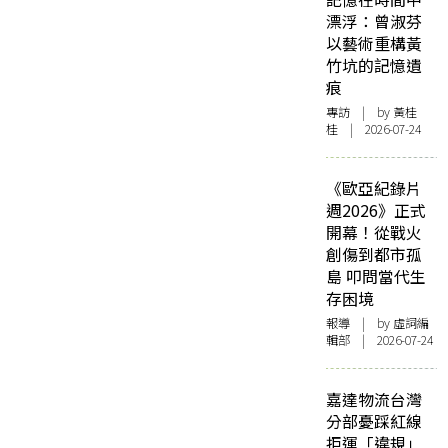
漂浮：曾淑芬
以藝術重構黃
竹坑的記憶遺
痕
專訪
| by 黃桂
桂 | 2026-07-24
《歐亞紀錄片
週2026》正式
開幕！從戰火
創傷到都市孤
島 叩問當代生
存困境
報導
| by 虛詞編
輯部 | 2026-07-24
嘉達物流台灣
分部憂踩紅線
拒運「違規」