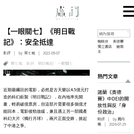
【一眼關七】《明日戰
記》：安全抵達
蜘蛛俠
奧德賽
獨立書店
施南
生
影評
| by 葉七城 | 2022-09-07
葉七城
影評
明日戰記
一眼關七
熱門文章
近期最矚目的電影，必然是古天樂以4.5億元打
諾蘭《奧德
造的科幻鉅製《明日戰記》，在內地率先開
賽》中DEI的開
畫，輕易破億票房，但這部片需要很多個億才
放性與反「身
份政治」
能回本，電影後勁放緩，兼且遇上另一部國產
科幻大片《獨行月球》，兩片正面交鋒，掀起
時評
| by
周丹
楓
| 2026-07-29
了中港之爭。