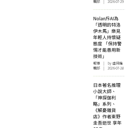
輯部 | 2026-07-29
Nolan斥AI為
「透明的特洛
伊木馬」樂見
年輕人持懷疑
態度 「保持警
惕才能善用新
技術」
報導
| by 虛詞編
輯部 | 2026-07-28
日本著名推理
小說大師、
「神探伽利
略」系列、
《解憂雜貨
店》作者東野
圭吾逝世 享年