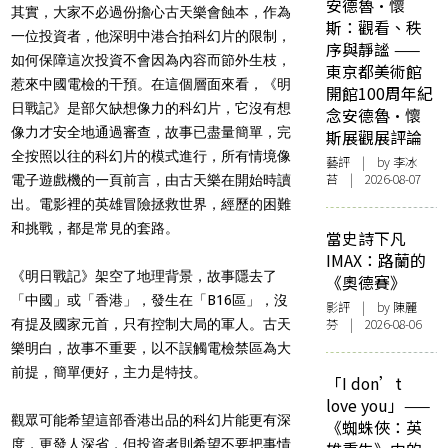
安德魯·懷
其實，大家不必過份擔心古天樂會蝕本，作為
斯：觀看、秩
一位投資者，他深明中港合拍科幻片的限制，
序與靜謐 ——
如何保障這次投資不會因為內容而節外生枝，
東京都美術館
惹來中國電檢的干預。在這個層面來看，《明
開館100周年紀
日戰記》是部欠缺想像力的科幻片，它沒有想
念安德魯·懷
像力才安全地通過審查，故事已盡量簡單，完
斯展觀展評論
全按照以往的科幻片的模式進行，所有情境像
藝評
| by 李冰
苔 | 2026-08-07
電子遊戲機的一頁前言，由古天樂在開始時讀
出。電影裡的英雄冒險拯救世界，經歷的困難
和挑戰，都是常見的套路。
當史詩下凡
IMAX：路蘭的
《明日戰記》架空了地理背景，故事隱去了
《奧德賽》
「中國」或「香港」，發生在「B16區」，沒
影評
| by 陳麗
芬 | 2026-08-06
有提及國家元首，只有控制大局的軍人。古天
樂明白，故事不重要，以不誤觸電檢禁區為大
前提，簡單便好，主力是特技。
「I don’t
love you」——
觀眾可能希望這部香港出品的科幻片能更有深
《蜘蛛俠：英
度，更發人深省，但投資者則希望不要把事情