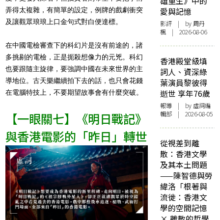
雄重生》中的
弄得太複雜，有簡單的設定，例牌的戲劇衝突
愛與記憶
及讓觀眾琅琅上口金句式對白便達標。
影評
| by
周丹
楓
| 2026-08-06
在中國電檢審查下的科幻片是沒有前途的，諸
多挑剔的電檢，正是扼殺想像力的元兇。科幻
香港殿堂級填
也要跟隨主旋律，要強調中國在未來世界的主
詞人、資深綠
導地位。古天樂繼續拍下去的話，也只會花錢
葉演員黎彼得
逝世 享年76歲
在電腦特技上，不要期望故事會有什麼突破。
報導
| by 虛詞編
輯部 | 2026-08-05
【一眼關七】《明日戰記》
與香港電影的「昨日」轉世
從視差到離
散：香港文學
及其本土問題
——陳智德與勞
緯洛「根著與
流徙：香港文
學的空間記憶
× 離散的哲學