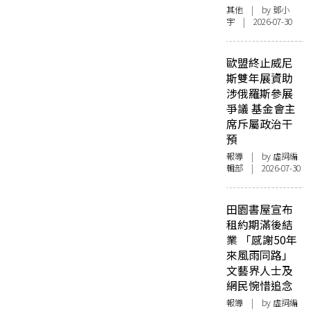
其他
| by 鄧小
宇 | 2026-07-30
歐盟終止威尼
斯雙年展資助
涉俄羅斯參展
爭議 基金會主
席斥屬政治干
預
報導
| by 虛詞編
輯部 | 2026-07-30
田園書屋宣布
租約期滿後結
業 「感謝50年
來風雨同路」
文藝界人士及
網民惋惜追念
報導
| by 虛詞編