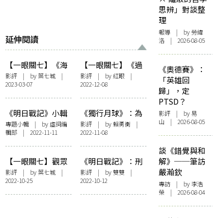
思辨」對談整
理
報導
| by 勞緯
延伸閱讀
洛 | 2026-08-05
【一眼關七】《海
【一眼關七】《過
《奧德賽》：
邊電影院》：靜觀
時．過節》：齊齊
影評
| by 葉七城 |
影評
| by
紅眼
|
「英雄回
2023-03-07
2022-12-08
時代的門窗
整整吃一盆支離破
歸」，定
碎的菜
PTSD？
《明日戰記》小輯
《獨行月球》：為
影評
| by 易
山 | 2026-08-05
甚麼漫畫比電影更
專題小輯
| by 虛詞編
影評
| by
賴勇衡
|
輯部 | 2022-11-11
2022-11-08
耐看
談《錯覺與和
【一眼關七】觀眾
《明日戰記》：刑
解》──筆訪
需要隱喻
天與明天的距離
嚴瀚欽
影評
| by 葉七城 |
影評
| by 雙雙 |
2022-10-25
2022-10-12
專訪
| by 李浩
榮 | 2026-08-04