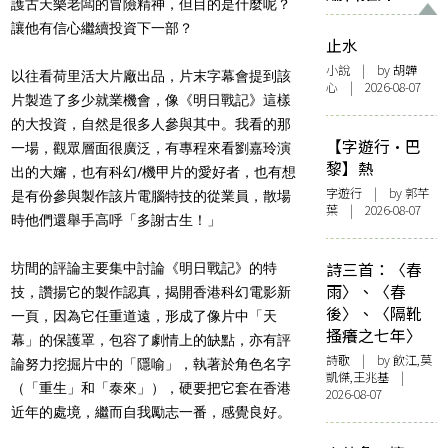
護古天樂老闆的冒險精神，但目的是什麼呢？
讓他有信心繼續投資下一部？
止水
小說
| by 胡韡
以往看荷里活大片廠出品，片末字幕會提到該
心 | 2026-08-07
片製造了多少就業機會，像《明日戰記》這樣
的大投資，自然是很多人參與其中。我看的那
【字遊行·巴
一場，觀眾層面很廣泛，有專程來看劉嘉玲演
黎】熱
出的大嬸，也有科幻/機甲片的愛好者，也有想
字遊行
| by 郭芊
是有份參與製作該片電腦特技的從業員，散場
葉 | 2026-08-07
時他們還舉手高呼「多謝古生！」
詩三首：〈春
坊間的評論主要集中討論《明日戰記》的特
雨〉、〈春
技，讚揚它的製作認真，揭開香港科幻電影新
後〉、〈隔靴
一頁，因為它任重道遠，形成了像片中「天
搔癢之七年〉
幕」的保護罩，包容了劇情上的缺點，亦有評
詩歌
| by 飲江,莫
論努力挖掘片中的「隱喻」，執著於角色名字
凱傑,王兆基 |
（「重生」和「泰來」），硬要把它套在香港
2026-08-07
近年的處境，繼而自我勵志一番，感覺良好。