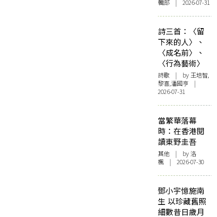
輯部 | 2026-07-31
詩三首：〈留
下來的人〉、
〈成名前〉、
〈行為藝術〉
詩歌
| by 王培智,
黎喜,潘國亨 |
2026-07-31
當繁華落幕
時：在香港閱
讀東野圭吾
其他
| by
洛
楓
| 2026-07-30
鄧小宇憶施南
生 以珍藏舊照
細數昔日歲月