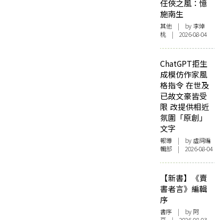
任俠之風：憶
施南生
其他
| by 李焯
桃 | 2026-08-04
ChatGPT拒生
成模仿作家風
格指令 在世及
已故文豪皆受
限 改提供相近
氛圍「原創」
文字
報導
| by 虛詞編
輯部 | 2026-08-04
【新書】《賣
書者言》編輯
序
書序
| by 阿