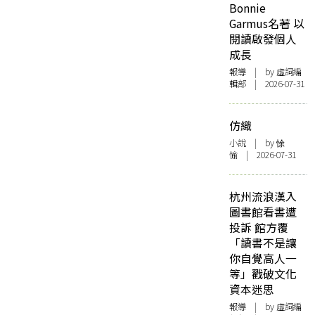
Bonnie
Garmus名著 以
閱讀啟發個人
成長
報導
| by 虛詞編
輯部 | 2026-07-31
仿織
小說
| by 悇
愉 | 2026-07-31
杭州流浪漢入
圖書館看書遭
投訴 館方覆
「讀書不是讓
你自覺高人一
等」戳破文化
資本迷思
報導
| by 虛詞編