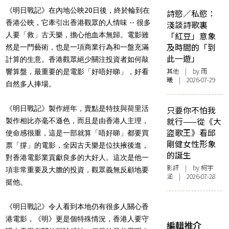
《明日戰記》在內地公映20日後，終於輪到在
詩慾／私慾：
香港公映，它牽引出香港觀眾的人情味 -- 很多
淺談詩歌裏
「紅豆」意象
人要「救」古天樂，擔心他血本無歸。電影雖
及時間的「到
然是一門藝術，也是一項商業行為和一盤充滿
此一遊」
計算的生意。香港觀眾絕少關注投資者如何敲
其他
| by 雨
響算盤，最重要的是電影「好唔好睇」，好看
曦 | 2026-07-29
自然多人捧場。
《明日戰記》製作經年，賣點是特技與荷里活
只要你不怕我
就行——從《大
製作相比亦毫不遜色，而且是由香港人主理，
盜歌王》看邱
使命感很重，這是一部就算「唔好睇」都要買
剛健女性形象
票「撐」的電影，全因古天樂是位扶掖後進，
的誕生
對香港電影業貢獻良多的大好人。這次是他一
影評
| by 柯宇
項非常重要及大膽的投資，觀眾義無反顧地要
涵 | 2026-07-28
挺他。
《明日戰記》令人看到本地仍有很多人關心香
港電影，《明》更是個特殊情況，香港人要守
編輯推介