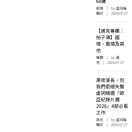
68歲
報導
| by 虛詞編
輯部 | 2026-07-27
【邁克專欄：
拍子簿】國
情、風情及其
他
專欄
| by
邁
克
| 2026-07-27
黑夜漫長，但
我們拒絕失聲
虛詞精選「歐
亞紀錄片週
2026」4部必看
之作
其他
| by 虛詞編
輯部 | 2026-07-27