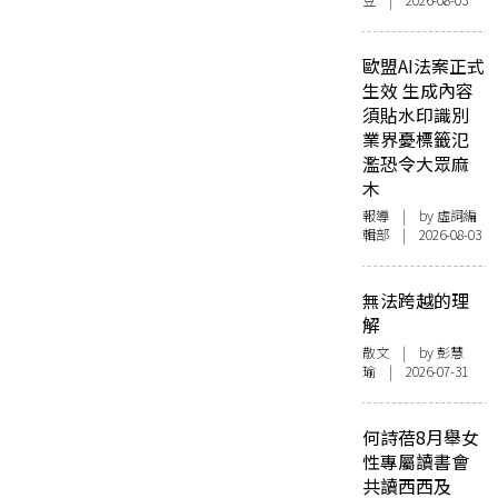
豆 | 2026-08-03
歐盟AI法案正式
生效 生成內容
須貼水印識別
業界憂標籤氾
濫恐令大眾麻
木
報導
| by 虛詞編
輯部 | 2026-08-03
無法跨越的理
解
散文
| by 彭慧
瑜 | 2026-07-31
何詩蓓8月舉女
性專屬讀書會
共讀西西及