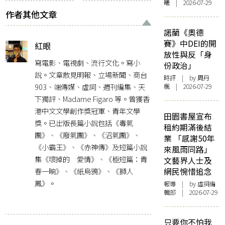
曦 | 2026-07-29
作者其他文章
諾蘭《奧德
賽》中DEI的開
紅眼
放性與反「身
寫電影、電視劇、流行文化。寫小
份政治」
說。文章散見明報、立場新聞、商台
時評
| by
周丹
903、端傳媒、虛詞、週刊編集、天
楓
| 2026-07-29
下獨評、Madame Figaro 等。曾獲香
港中文文學創作獎冠軍、青年文學
田園書屋宣布
獎。已出版長篇小說包括《毒氣
租約期滿後結
團》、《廢氣團》、《沼氣團》、
業 「感謝50年
《小霸王》、《赤神傳》及短篇小說
來風雨同路」
集《壞掉的 愛情》、《極短篇：青
文藝界人士及
春一晌》、《紙烏鴉》、《獅人
網民惋惜追念
鳳》。
報導
| by 虛詞編
輯部 | 2026-07-29
只要你不怕我