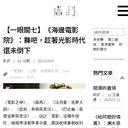
【一眼關七】《海邊電影
院》：舞吧，趁著光影時代
奧德賽
獨立書
店
香港書展
寂
還未倒下
靜的朋友
影評
| by
紅眼
| 2023-03-07
一眼關七
紅眼
海邊電影院
Sam
熱門文章
Mendes
影評
閱讀的盡頭
時評
| by 王建
鏗 | 2026-07-22
《電影之神》、《羅馬》、《法貝曼：造夢大
師》、《從前，有個荷里活》、《巴比倫：星
《給阿嬤的情
聲追夢荷里活》……估計「電影」這幾年很
書》：潮水退
忙，個個導演都爭著示愛，應該收情書都收到