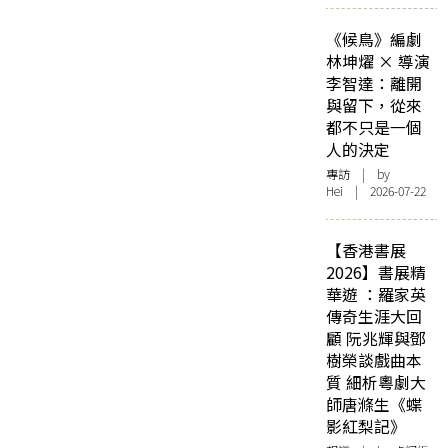
《候鳥》編劇
林坤燿 × 導演
李智達：離開
與留下，從來
都不只是一個
人的決定
專訪
| by
Hei | 2026-07-22
【香港書展
2026】書展精
華遊 ：羅家英
傳奇生涯大回
顧 阮兆輝與鄧
樹榮談戲曲本
質 細析粵劇大
師唐滌生《蝶
影紅梨記》