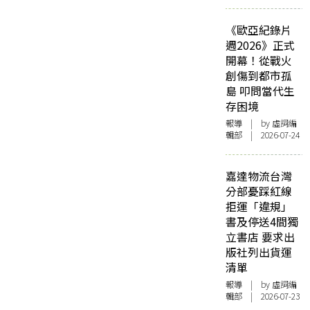
《歐亞紀錄片
週2026》正式
開幕！從戰火
創傷到都市孤
島 叩問當代生
存困境
報導
| by 虛詞編
輯部 | 2026-07-24
嘉達物流台灣
分部憂踩紅線
拒運「違規」
書及停送4間獨
立書店 要求出
版社列出貨運
清單
報導
| by 虛詞編
輯部 | 2026-07-23