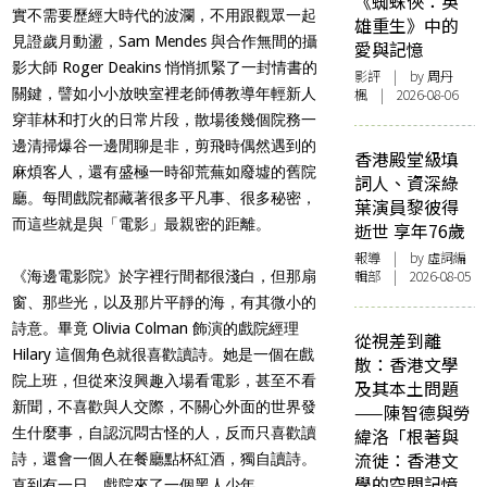
《蜘蛛俠：英
實不需要歷經大時代的波瀾，不用跟觀眾一起
雄重生》中的
見證歲月動盪，Sam Mendes 與合作無間的攝
愛與記憶
影大師 Roger Deakins 悄悄抓緊了一封情書的
影評
| by
周丹
關鍵，譬如小小放映室裡老師傅教導年輕新人
楓
| 2026-08-06
穿菲林和打火的日常片段，散場後幾個院務一
邊清掃爆谷一邊閒聊是非，剪飛時偶然遇到的
香港殿堂級填
麻煩客人，還有盛極一時卻荒蕪如廢墟的舊院
詞人、資深綠
廳。每間戲院都藏著很多平凡事、很多秘密，
葉演員黎彼得
而這些就是與「電影」最親密的距離。
逝世 享年76歲
報導
| by 虛詞編
輯部 | 2026-08-05
《海邊電影院》於字裡行間都很淺白，但那扇
窗、那些光，以及那片平靜的海，有其微小的
詩意。畢竟 Olivia Colman 飾演的戲院經理
從視差到離
Hilary 這個角色就很喜歡讀詩。她是一個在戲
散：香港文學
院上班，但從來沒興趣入場看電影，甚至不看
及其本土問題
新聞，不喜歡與人交際，不關心外面的世界發
——陳智德與勞
生什麼事，自認沉悶古怪的人，反而只喜歡讀
緯洛「根著與
流徙：香港文
詩，還會一個人在餐廳點杯紅酒，獨自讀詩。
學的空間記憶
直到有一日，戲院來了一個黑人少年