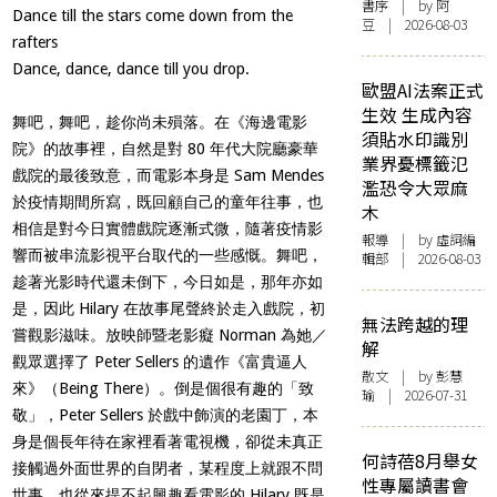
書序
| by 阿
Dance till the stars come down from the
豆 | 2026-08-03
rafters
Dance, dance, dance till you drop.
歐盟AI法案正式
生效 生成內容
舞吧，舞吧，趁你尚未殞落。在《海邊電影
須貼水印識別
院》的故事裡，自然是對 80 年代大院廳豪華
業界憂標籤氾
戲院的最後致意，而電影本身是 Sam Mendes
濫恐令大眾麻
於疫情期間所寫，既回顧自己的童年往事，也
木
相信是對今日實體戲院逐漸式微，隨著疫情影
報導
| by 虛詞編
響而被串流影視平台取代的一些感慨。舞吧，
輯部 | 2026-08-03
趁著光影時代還未倒下，今日如是，那年亦如
是，因此 Hilary 在故事尾聲終於走入戲院，初
無法跨越的理
嘗觀影滋味。放映師暨老影癡 Norman 為她／
解
觀眾選擇了 Peter Sellers 的遺作《富貴逼人
散文
| by 彭慧
來》（Being There）。倒是個很有趣的「致
瑜 | 2026-07-31
敬」，Peter Sellers 於戲中飾演的老園丁，本
身是個長年待在家裡看著電視機，卻從未真正
何詩蓓8月舉女
接觸過外面世界的自閉者，某程度上就跟不問
性專屬讀書會
世事，也從來提不起興趣看電影的 Hilary 既是