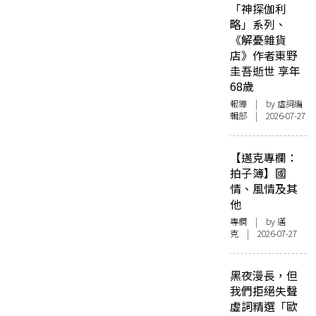
「神探伽利
略」系列、
《解憂雜貨
店》作者東野
圭吾逝世 享年
68歲
報導
| by 虛詞編
輯部 | 2026-07-27
【邁克專欄：
拍子簿】國
情、風情及其
他
專欄
| by
邁
克
| 2026-07-27
黑夜漫長，但
我們拒絕失聲
虛詞精選「歐