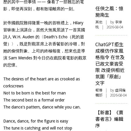
歷的其中一些事情 —— 像看了一部難忘的電
任俠之風：憶
影，即使再深刻，都有散場離席的一刻。
施南生
其他
| by 李焯
於帝國戲院難得隆重一晚的首映禮上，Hilary
桃 | 2026-08-04
冒昧衝上演講台，居然大煞風景讀了一首英國
詩人 W.H. Auden 的〈Death's Echo（死的迴
ChatGPT拒生
聲）〉，既是對觀眾席上衣香鬢影的冷嘲，對
成模仿作家風
她的偷情對象、上司的終極報復，想來也是導
格指令 在世及
演 Sam Mendes 對今日仍在戲院看電影的觀眾
已故文豪皆受
的悲懷。
限 改提供相近
氛圍「原創」
The desires of the heart are as crooked as
文字
corkscrews
報導
| by 虛詞編
Not to be born is the best for man
輯部 | 2026-08-04
The second best is a formal order
The dance's pattern, dance while you can.
【新書】《賣
書者言》編輯
Dance, dance, for the figure is easy
序
The tune is catching and will not stop