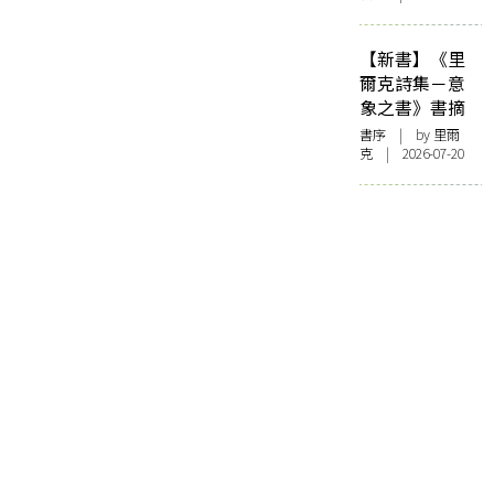
【新書】《里
爾克詩集－意
象之書》書摘
書序
| by 里爾
克 | 2026-07-20