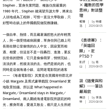
× 離散的哲學
Stephen，置身失業問題、種族仇恨嚴重的
思辨」對談整
1980 年代，Stephen 雖渴望升讀大學，將來出
理
人頭地成為工程師，可惜一直沒大學取錄，只
報導
| by 勞緯
好暫時在鎮上的帝國戲院做院務賺錢。
洛 | 2026-08-05
一個自卑、熱情，而且藏著滿腔怒火的年輕黑
《奧德賽》：
人，與一個受情緒病困擾，單身但與已婚上司
「英雄回
長期在辦公室偷情的白人中女，因寂寞而相
歸」，定
遇、相愛，但這並不是一段轟烈、進激，要反
PTSD？
抗世俗的戀情，它只是偷偷萌芽，悄悄完結，
影評
| by 易
淡淡的來，然後淡淡的去。他們是彼此的，也
山 | 2026-08-05
同時是這個海邊小鎮、這間老電影院的過客
—— 《海邊電影院》其實是在英國肯特郡北岸
談《錯覺與和
小鎮 Margate 及舊式豪華戲院 Dreamland 實
解》──筆訪
地取景拍攝。所以是 What happened in
嚴瀚欽
Margate／Dreamland stays in Margate／
專訪
| by 李浩
Dreamland。兩人圍繞海邊電影院所蹉跎的時
榮 | 2026-08-04
光，擦身而過，愛過又散去，都只是人生所經