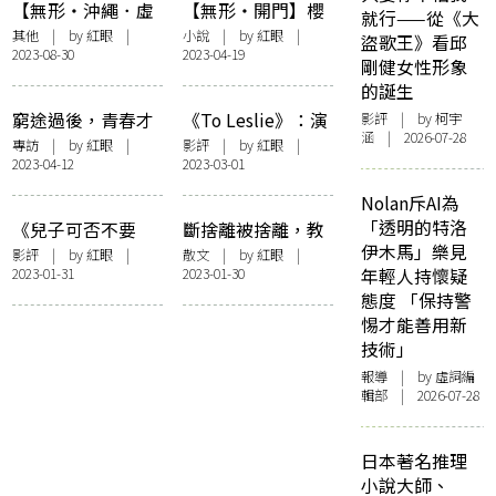
【無形・沖繩．虛
【無形・開門】櫻
就行——從《大
實之旅】戀／血戰
桃真理奈之門
其他
| by
紅眼
|
小說
| by
紅眼
|
盜歌王》看邱
2023-08-30
2023-04-19
沖繩
剛健女性形象
的誕生
窮途過後，青春才
《To Leslie》：演
影評
| by 柯宇
涵 | 2026-07-28
剛開始 —— 訪《白
技誠可貴，人脈價
專訪
| by
紅眼
|
影評
| by
紅眼
|
2023-04-12
2023-03-01
日青春》劉國瑞
更高？
Nolan斥AI為
「透明的特洛
《兒子可否不要
斷捨離被捨離，教
伊木馬」樂見
走》：愛之深，父
主近藤麻理惠的
影評
| by
紅眼
|
散文
| by
紅眼
|
2023-01-31
2023-01-30
年輕人持懷疑
之痛
「變節」
態度 「保持警
惕才能善用新
技術」
報導
| by 虛詞編
輯部 | 2026-07-28
日本著名推理
小說大師、