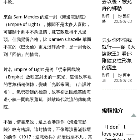
去以後，被允
手軟。
許的鄉愁
影評
| by 盤柳
來自 Sam Mendes 的這一封《海邊電影院》
儂 | 2026-07-23
（Empire of Light），據聞不是太多人喜歡，
可能關乎劇本不夠激情，嫌它致敬得平凡過
只要你不怕我
頭。但我覺得合格，比 Damien Chazelle 華而
就行——從《大
不實的《巴比倫》更見淡靜柔情，是一封會收
盜歌王》看邱
到「回信」的情書。
剛健女性形象
的誕生
片名 Empire of Light 是將「從帝國戲院
影評
| by 柯宇
（Empire）放映室射出的一束光」這個故事裡
涵 | 2026-07-28
的意象稍稍倒轉，變成「光影帝國」（台譯片
名）。氣勢磅礴的標題，故事卻是圍繞英國海
邊小鎮一間晚景蕭疏、難敵時代洪流的傳統戲
院。
編輯推介
不過，情書來說，還是香港譯作《海邊電影
「I don’t
院》較有格調。這封情書，不像導演譽滿影壇
love you」——
的前作《1917：逆戰救兵》那麼出塵不凡，其