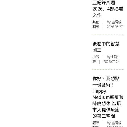
亞紀錄片週
2026」4部必看
之作
其他
| by 虛詞編
輯部 | 2026-07-27
後巷中的智慧
國王
小說
| by 鄧皓
天 | 2026-07-24
你好，我想點
一份藝術！
Happy
Medium顛覆咖
啡廳想像 為都
市人提供療癒
的第三空間
報導
| by 虛詞編