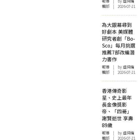
報導
| by 虛詞編
輯部 | 2026-07-21
為大銀幕尋到
好劇本 美媒體
研究者創「Bo-
Sco」每月挑選
推薦7部改編潛
力書作
報導
| by 虛詞編
輯部 | 2026-07-21
香港傳奇影
星、史上最年
長金像獎影
帝、「四哥」
謝賢逝世 享壽
89歲
報導
| by 虛詞編
輯部 | 2026-07-21