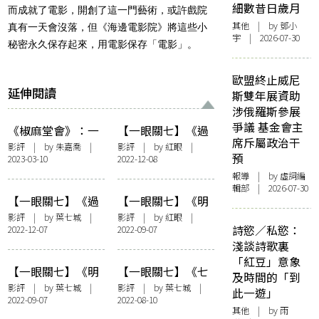
細數昔日歲月
而成就了電影，開創了這一門藝術，或許戲院
其他
| by 鄧小
真有一天會沒落，但《海邊電影院》將這些小
宇 | 2026-07-30
秘密永久保存起來，用電影保存「電影」。
歐盟終止威尼
延伸閱讀
斯雙年展資助
涉俄羅斯參展
爭議 基金會主
《椒麻堂會》：一
【一眼關七】《過
席斥屬政治干
場生死的流水席
時．過節》：齊齊
影評
| by 朱嘉喬 |
影評
| by
紅眼
|
預
2023-03-10
2022-12-08
整整吃一盆支離破
碎的菜
報導
| by 虛詞編
輯部 | 2026-07-30
【一眼關七】《過
【一眼關七】《明
時·過節》：爸爸
日戰記》與香港電
影評
| by 葉七城 |
影評
| by
紅眼
|
詩慾／私慾：
2022-12-07
2022-09-07
請放下菜刀
影的「昨日」轉世
淺談詩歌裏
「紅豆」意象
【一眼關七】《明
【一眼關七】《七
及時間的「到
日戰記》：安全抵
人樂隊》：奏不出
影評
| by 葉七城 |
影評
| by 葉七城 |
此一遊」
2022-09-07
2022-08-10
達
的未來
其他
| by 雨