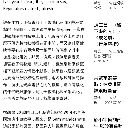
Last year is dead, they seem to say,
報導
| by 虛詞編
輯部 | 2026-07-31
Begin afresh, afresh, afresh.
許多年前，正值電影全面數碼化及 3D 熱潮冒
詩三首：〈留
起的那個時期，曾經跟男主角 Stephen 一樣在
下來的人〉、
連鎖戲院的放映室上班，記得有問過上司為什
〈成名前〉、
〈行為藝術〉
麼不預先將放映機擺在正中間，而又為什麼放
映室要有左右兩塊尺寸相同的玻璃窗？其中一
詩歌
| by 王培智,
黎喜,潘國亨 |
塊是投映用的，那另一塊呢？我倒是穿過另一
2026-07-31
塊窗看了無數遍《阿凡達》，也經常用來偷窺
樓下觀眾席的情侶小動作。原來舊式連鎖戲院
當繁華落幕
是要兩台放映機輪流運轉，兩名放映師同時操
時：在香港閱
作，彷彿是光與電影之間的默契，這在電腦化
讀東野圭吾
的年代較難想像，到完全數碼化甚至串流化，
其他
| by
洛
不再需要戲院的今日，就顯得更奇妙。
楓
| 2026-07-30
很想跟 20 歲的自己介紹這部關於 80 年代的英
鄧小宇憶施南
國海邊小鎮故事，想來亦是 Sam Mendes 會拍
生 以珍藏舊照
這部電影的原因。是因為人的視覺系統有瑕疵