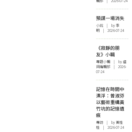
輯部 | 2026-07-24
預謀一場消失
小說
| by 季
明 | 2026-07-24
《寂靜的朋
友》小輯
專題小輯
| by 虛
詞編輯部 | 2026-
07-24
記憶在時間中
漂浮：曾淑芬
以藝術重構黃
竹坑的記憶遺
痕
專訪
| by 黃桂
桂 | 2026-07-24