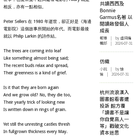
共讀西西及
相反，亦有一點相似。
Bonnie
Garmus名著 以
Peter Sellers 在 1980 年逝世，卻正好是《海邊
閱讀啟發個人
電影院》這個故事所開始的年代。而電影最後
成長
就以 Philip Larkin 的詩作結。
報導
| by 虛詞編
輯部 | 2026-07-31
The trees are coming into leaf
Like something almost being said;
仿織
The recent buds relax and spread,
小說
| by 悇
Their greenness is a kind of grief.
愉 | 2026-07-31
Is it that they are born again
杭州流浪漢入
And we grow old? No, they die too,
圖書館看書遭
Their yearly trick of looking new
投訴 館方覆
Is written down in rings of grain.
「讀書不是讓
你自覺高人一
Yet still the unresting castles thresh
等」戳破文化
In fullgrown thickness every May.
資本迷思