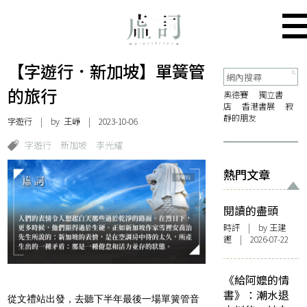
【字遊行．新加坡】單簧管
的旅行
奧德賽
獨立書
店
香港書展
寂
靜的朋友
字遊行
| by
王崢
| 2023-10-06
字遊行
新加坡
李光耀
熱門文章
閱讀的盡頭
時評
| by 王建
鏗 | 2026-07-22
《給阿嬤的情
書》：潮水退
從文禮站出發，去聽下半年最後一場單簧管音