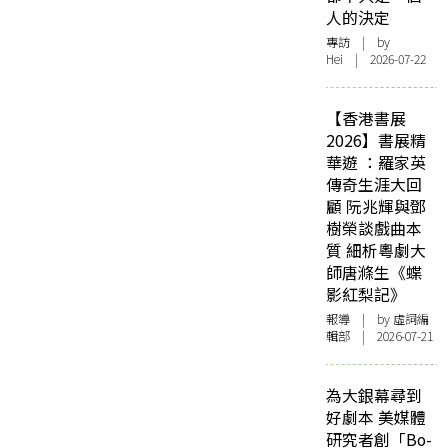
人的決定
專訪
| by
Hei | 2026-07-22
【香港書展
2026】書展精
華遊 ：羅家英
傳奇生涯大回
顧 阮兆輝與鄧
樹榮談戲曲本
質 細析粵劇大
師唐滌生《蝶
影紅梨記》
報導
| by 虛詞編
輯部 | 2026-07-21
為大銀幕尋到
好劇本 美媒體
研究者創「Bo-