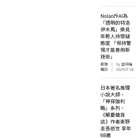
Nolan斥AI為
「透明的特洛
伊木馬」樂見
年輕人持懷疑
態度 「保持警
惕才能善用新
技術」
報導
| by 虛詞編
輯部 | 2026-07-28
日本著名推理
小說大師、
「神探伽利
略」系列、
《解憂雜貨
店》作者東野
圭吾逝世 享年
68歲