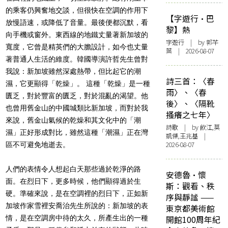
的乘客仍興奮地交談，但很快在空調的作用下
【字遊行·巴
放慢語速，或降低了音量。最後便都沉默，看
黎】熱
向手機或窗外。東西線的地鐵丈量著新加坡的
字遊行
| by 郭芊
寬度，它曾是精英們的大膽設計，如今也丈量
葉 | 2026-08-07
著普通人生活的維度。韓國導演許哲先生曾對
我說：新加坡雖然深處熱帶，但比起它的潮
詩三首：〈春
濕，它更顯得「乾燥」。 這種「乾燥」是一種
雨〉、〈春
匱乏，對於豐富的匱乏，對於混亂的渴望。他
後〉、〈隔靴
也曾用舊金山的中國城類比新加坡，而對於我
搔癢之七年〉
來說，舊金山氣候的乾燥和其文化中的「潮
詩歌
| by 飲江,莫
濕」正好形成對比，雖然這種「潮濕」正在灣
凱傑,王兆基 |
2026-08-07
區不可避免地逝去。
人們的表情令人想起白天那些過於乾淨的路
安德魯·懷
面。在烈日下，更多時候，他們顯得過於生
斯：觀看、秩
硬。準確來說，是在空調裡的烈日下，正如新
序與靜謐 ——
加坡作家雪裡安喬治先生所說的：新加坡的表
東京都美術館
情，是在空調房中待的太久，所產生出的一種
開館100周年紀