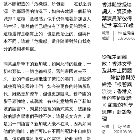
香港殿堂級填
就不斷塑造的「危機感」所包圍——在缺乏資
詞人、資深綠
源，強鄰環伺的情況下，如何去建設一個新的
葉演員黎彼得
城邦？這種「危機感」似乎仍伴隨著新加坡人
逝世 享年76歲
的生活，雖然他們已經擁有了更多元的選擇：
報導
| by 虛詞編
這種選擇是物質上的，也是政治上的。但與日
輯部 | 2026-08-05
本不同，這種「危機感」還伴隨著對於自我身
分的模糊和焦慮。
從視差到離
散：香港文學
簡莫里斯筆下的新加坡，如同此時的鏡像，一
及其本土問題
切都類似，一切也都相反。舊的帝國遠去不
——陳智德與勞
久，新的帝國已經抵達了繁忙的港口。那些穿
緯洛「根著與
戴整齊的英國紳士們，如今被更多的時尚所取
流徙：香港文
代。雖然更加潦草，但也更加隨意。舊帝國的
學的空間記憶
影子頑強地，或著說，有些刻意地留在了新加
× 離散的哲學
坡的語言中，獨屬於這裡的新式英文，總讓倫
思辨」對談整
敦的語言學家們爭吵不休：這是英文方言，還
理
是另一門語言？新加坡人毫不在意，因為如同
報導
| by 勞緯
他們的咖啡，他們可以在不同的配比中自由切
洛 | 2026-08-05
換，但仍能滿足所有人的需求。於此同時，新