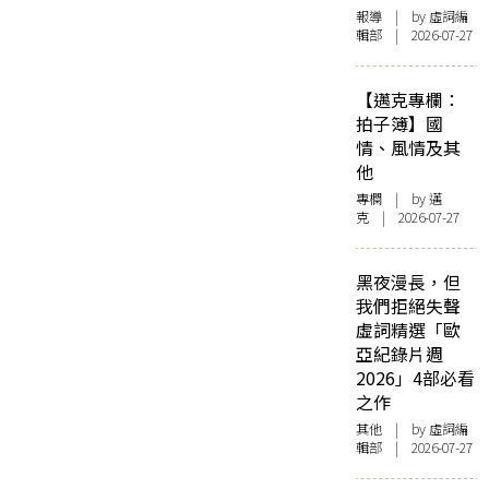
報導
| by 虛詞編
輯部 | 2026-07-27
【邁克專欄：
拍子簿】國
情、風情及其
他
專欄
| by
邁
克
| 2026-07-27
黑夜漫長，但
我們拒絕失聲
虛詞精選「歐
亞紀錄片週
2026」4部必看
之作
其他
| by 虛詞編
輯部 | 2026-07-27