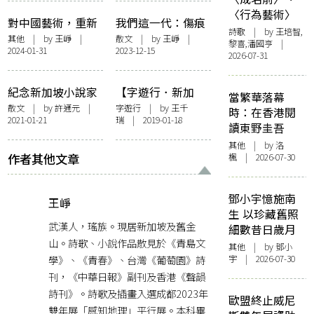
〈行為藝術〉
對中國藝術，重新
我們這一代：傷痕
詩歌
| by 王培智,
談論自由
的權力
其他
| by
王崢
|
散文
| by
王崢
|
黎喜,潘國亨 |
2024-01-31
2023-12-15
2026-07-31
紀念新加坡小說家
【字遊行．新加
當繁華落幕
英培安先生 與遺留
坡】人文獅城閒蕩
散文
| by
許通元
|
字遊行
| by 王千
時：在香港閱
2021-01-21
瑞 | 2019-01-18
的新加坡人文風景
日記
讀東野圭吾
——草根書室
其他
| by
洛
作者其他文章
楓
| 2026-07-30
鄧小宇憶施南
王崢
生 以珍藏舊照
武漢人，瑤族。現居新加坡及舊金
細數昔日歲月
山。詩歌、小說作品散見於《青島文
其他
| by 鄧小
學》、《青春》、台灣《葡萄園》詩
宇 | 2026-07-30
刊，《中華日報》副刊及香港《聲韻
詩刊》。詩歌及插畫入選成都2023年
歐盟終止威尼
雙年展「感知地理」平行展。本科畢