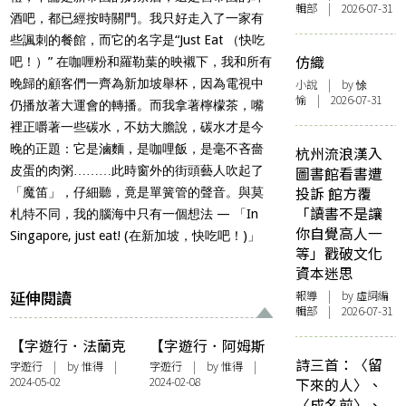
輯部 | 2026-07-31
酒吧，都已經按時關門。我只好走入了一家有
些諷刺的餐館，而它的名字是“Just Eat （快吃
仿織
吧！）” 在咖喱粉和羅勒葉的映襯下，我和所有
晚歸的顧客們一齊為新加坡舉杯，因為電視中
小說
| by 悇
愉 | 2026-07-31
仍播放著大運會的轉播。而我拿著檸檬茶，嘴
裡正嚼著一些碳水，不妨大膽說，碳水才是今
晚的正題：它是滷麵，是咖哩飯，是毫不吝嗇
杭州流浪漢入
皮蛋的肉粥………此時窗外的街頭藝人吹起了
圖書館看書遭
投訴 館方覆
「魔笛」，仔細聽，竟是單簧管的聲音。與莫
「讀書不是讓
札特不同，我的腦海中只有一個想法 — 「In
你自覺高人一
Singapore, just eat! (在新加坡，快吃吧！)」
等」戳破文化
資本迷思
延伸閱讀
報導
| by 虛詞編
輯部 | 2026-07-31
【字遊行．法蘭克
【字遊行．阿姆斯
詩三首：〈留
福】歌德作為賴特
特丹】借銀燈照荷
字遊行
| by
惟得
|
字遊行
| by
惟得
|
2024-05-02
2024-02-08
下來的人〉、
的肖像
蘭影像
〈成名前〉、