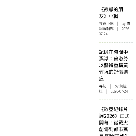
《寂靜的朋
友》小輯
專題小輯
| by 虛
詞編輯部 | 2026-
07-24
記憶在時間中
漂浮：曾淑芬
以藝術重構黃
竹坑的記憶遺
痕
專訪
| by 黃桂
桂 | 2026-07-24
《歐亞紀錄片
週2026》正式
開幕！從戰火
創傷到都市孤
島 叩問當代生