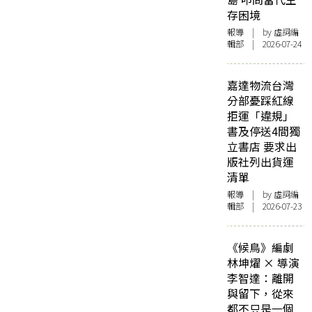
存困境
報導
| by 虛詞編
輯部 | 2026-07-24
嘉達物流台灣
分部憂踩紅線
拒運「違規」
書及停送4間獨
立書店 要求出
版社列出貨運
清單
報導
| by 虛詞編
輯部 | 2026-07-23
《候鳥》編劇
林坤燿 × 導演
李智達：離開
與留下，從來
都不只是一個