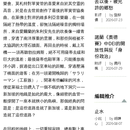
去以後，被允
樂會。莫札特對單簧管的喜愛來自於其空靈的
許的鄉愁
高音，於是在去世前創作了最後的單簧管協奏
影評
| by 盤柳
曲。在萊佛士對岸的維多利亞音樂廳，在一個
儂 | 2026-07-23
隔絕了熱帶的溫度，卻無法隔絕噪音的獨特場
所，來自愛爾蘭的朱利安先生的吹奏像一縷青
諾蘭《奧德
煙，穿透了南洋厚重的雲層，和那些與植被不
賽》中DEI的開
太協調的大理石牆面。再回去的時候，戴上耳
放性與反「身
機——須再聽勃拉姆斯，絕不可用薩蒂去緩和
份政治」
巨大的溫差；最後薩蒂也顯單薄，只能播放南
時評
| by
周丹
洋小調，捱過從出口至車站的距離。穿過壓滿
楓
| 2026-07-29
了橋面的遊客；在另一頭避開晚歸的「サラリ
ーマン（工薪族）」，聞著有些鹹味的河水，
便從萊福士坊鑽入了一個不眠的地下洞穴——
新加坡的地鐵是如此的龐大，像細密的血管一
編輯推介
般撐開了一座本就狹小的島嶼。那個經典的問
題是：是這些道路造就了新加坡，還是新加坡
止水
造就了這些道路？
小說
| by 胡韡
心 | 2026-08-07
在回程的地鐵上，一切重歸寂靜。總有剛上車