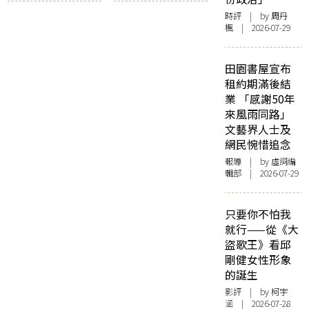
時評
| by
周丹
楓
| 2026-07-29
田園書屋宣布
租約期滿後結
業 「感謝50年
來風雨同路」
文藝界人士及
網民惋惜追念
報導
| by 虛詞編
輯部 | 2026-07-29
只要你不怕我
就行——從《大
盜歌王》看邱
剛健女性形象
的誕生
影評
| by 柯宇
涵 | 2026-07-28