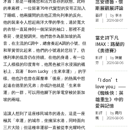
念安德魯·懷
矛盾：那是一種倦怠和活力並存的狀態。此時
斯展觀展評論
的車廂裡，一位留著70年代髮型的安哥正陷入
藝評
| by 李冰
了睡眠，他兩腿間的吉他正滑向列車的反向。
苔 | 2026-08-07
他的裝束令人想起南洋大學的學生，過於寬大
的衣領一直延伸到一個深深的袖口，那裡不是
香菸，便是變調夾。他們曾作為新加坡的高
當史詩下凡
IMAX：路蘭的
音，在主流的C調中，總會奏起A調的小號。但
《奧德賽》
和單簧管比起來，他們的小號過於悲壯了。彷
彿列車的低音仍在持續。在他的身邊，有一位
影評
| by 陳麗
芬 | 2026-08-06
工人模樣的印度青年，他黑色被汗水浸濕的襯
衫上，寫著「Born Lucky （生來幸運）」的字
樣。他也許也曾在羅釐車「後座」的熱風中想
「I don’t
起遠在德里的兄弟；亦或許他就是「生來幸
love you」——
《蜘蛛俠：英
運」的一群，可以用他腳下的筆電穿梭於新加
雄重生》中的
坡的兩端。
愛與記憶
影評
| by
周丹
這讓人想到了這座移民城市的過去。這是一座
楓
| 2026-08-06
極其「幸運」的城市，坐擁深水港，同時面向
三片大陸；但這種幸運卻一直被從李光耀時代