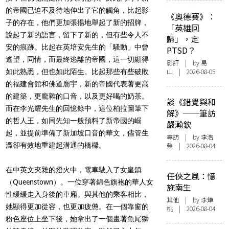
的帝國已迫不及待地伸出了它的觸角，比起影
《奧德賽》：
子的存在，他們更加張揚地舉起了新的招牌，
「英雄回
說起了新的語言，留下了新的，但有些令人不
歸」，定
安的痕跡。比起在英培安先生的「騷動」中曾
PTSD？
遙望，同情，而最終逃離的帝國，這一切顯得
影評
| by 易
山 | 2026-08-05
如此熟悉，但也如此陌生。比起那些有些破敗
的福建會館和佛道廟宇，新的帝國代表著更高
的建築，更龐雜的口音，以及更好喝的奶茶。
談《錯覺與和
而在李光耀先生的回憶錄中，這位柏拉圖筆下
解》──筆訪
的哲人王，如同先知一般預料了新帝國的崛
嚴瀚欽
起，並提前準備了新加坡口音的華文，儘管生
專訪
| by 李浩
澀卻有效地重建起溝通的橋樑。
榮 | 2026-08-04
在中英文夾雜的燈火中，電車駛入了女皇鎮
任俠之風：憶
（Queenstown）。一位穿著錦色旗袍的華人女
施南生
性緩緩走入身後的車廂。與其他的乘客相比，
其他
| by 李焯
她顯得更加從容，也更加疲憊。在一個靠窗的
桃 | 2026-08-04
粉色座位上坐下後，她拿出了一個畫著魚尾獅