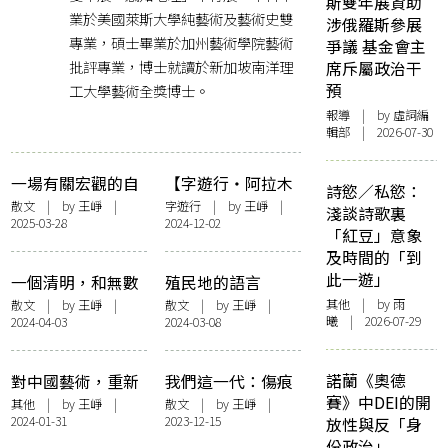
斯雙年展資助
業於美國萊斯大學純藝術及藝術史雙
涉俄羅斯參展
專業，碩士畢業於加州藝術學院藝術
爭議 基金會主
批評專業，博士就讀於新加坡南洋理
席斥屬政治干
預
工大學藝術全獎博士。
報導
| by 虛詞編
輯部 | 2026-07-30
一場有關宏觀的自
【字遊行・阿拉木
詩慾／私慾：
我辯論
圖】阿拉木圖隨想
散文
| by
王崢
|
字遊行
| by
王崢
|
淺談詩歌裏
2025-03-28
2024-12-02
「紅豆」意象
及時間的「到
此一遊」
一個清明，和無數
殖民地的語言
個
其他
| by 雨
散文
| by
王崢
|
散文
| by
王崢
|
曦 | 2026-07-29
2024-04-03
2024-03-08
諾蘭《奧德
對中國藝術，重新
我們這一代：傷痕
賽》中DEI的開
談論自由
的權力
其他
| by
王崢
|
散文
| by
王崢
|
2024-01-31
2023-12-15
放性與反「身
份政治」