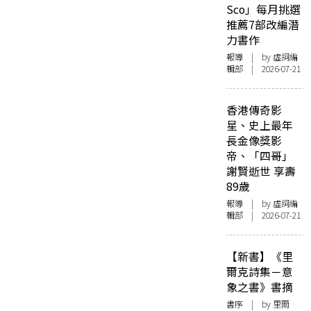
Sco」每月挑選
推薦7部改編潛
力書作
報導
| by 虛詞編
輯部 | 2026-07-21
香港傳奇影
星、史上最年
長金像獎影
帝、「四哥」
謝賢逝世 享壽
89歲
報導
| by 虛詞編
輯部 | 2026-07-21
【新書】《里
爾克詩集－意
象之書》書摘
書序
| by 里爾