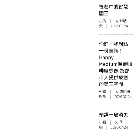
後巷中的智慧
國王
小說
| by 鄧皓
天 | 2026-07-24
你好，我想點
一份藝術！
Happy
Medium顛覆咖
啡廳想像 為都
市人提供療癒
的第三空間
報導
| by 虛詞編
輯部 | 2026-07-24
預謀一場消失
小說
| by 季
明 | 2026-07-24