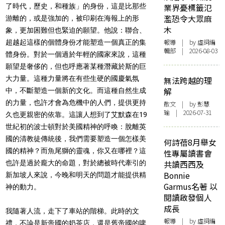
了時代，歷史，和種族」的身份，這是比那些
業界憂標籤氾
濫恐令大眾麻
游離的，或是強加的，被印刷在海報上的形
木
象，更加困難但也緊迫的願望。他說：聯合、
報導
| by 虛詞編
超越起這樣的個體身份才能塑造一個真正的集
輯部 | 2026-08-03
體身份。對於一個過於年輕的國家來說，這種
願望是奢侈的，但也呼應著某種潛藏於斯的巨
大力量。這種力量將在有些生硬的國慶氣氛
無法跨越的理
解
中，不斷塑造一個新的文化。而這種自然生成
的力量，也許才會為危機中的人們，提供更持
散文
| by 彭慧
瑜 | 2026-07-31
久也更親密的依靠。這讓人想到了艾默森在19
世紀初的波士頓對於美國精神的呼喚：脫離英
國的清教徒傳統後，我們需要塑造一個怎樣美
何詩蓓8月舉女
國的精神？而魚尾獅的靈魂，你又在哪裡？這
性專屬讀書會
也許是過於龐大的命題，對於總被時代牽引的
共讀西西及
Bonnie
新加坡人來說，今晚和明天的問題才能提供精
Garmus名著 以
神的動力。
閱讀啟發個人
成長
我隨著人流，走下了車站的階梯。此時的文
報導
| by 虛詞編
禮，不論是新帝國的奶茶店，還是舊帝國的啤