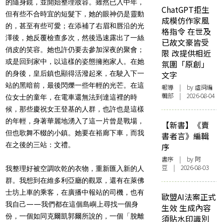
的隨身鏡，並開始整理妝容。雖然已入中年，
ChatGPT拒生
但有些不合時宜的短髮下，她的眼神仍是靈動
成模仿作家風
的，甚至有些可愛；在添補了右眉和唇沿的光
格指令 在世及
澤後，她反覆檢查多次，然後迅速露出了一絲
已故文豪皆受
俏皮的笑容。她也許仍要去參加深夜的聚會；
限 改提供相近
或是回到家中，以這樣的姿態擁抱家人。在她
氛圍「原創」
的身後，皇后鎮也顯得活潑起來，在駛入下一
文字
站的黑暗前，最後閃爍一些年輕的光芒。在這
報導
| by 虛詞編
輯部 | 2026-08-04
位女士的童年，在電車還無法到達這裡的時
候，那些慶祝女王登基的人群，也許也是這樣
的年輕，身著華麗地湧入了這一片曾是戰場，
【新書】《賣
但也歌舞不輟的小鎮。她要在裕廊下車，而我
書者言》編輯
在之後的三站：文禮。
序
書序
| by 阿
豆 | 2026-08-03
我整理好被空調吹乾的衣物，重新匯入新的人
群。我想到在維多利亞廳的觀眾，還有在萊佛
士坊上車的乘客，在廣播中報站的司機，也有
歐盟AI法案正式
我自己——我們都在這個島嶼上尋找一個身
生效 生成內容
份，一個如同克爾凱郭爾所說的，一個「脫離
須貼水印識別