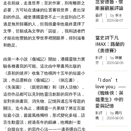
念安德魯·懷
走在前線，走進世界；至於作家，則有離群之
斯展觀展評論
必要，方可站在邊緣的位置審視世界，產出深
藝評
| by 李冰
刻的作品。縱使潘國靈曾不止一次提到自己不
苔 | 2026-08-07
過是無所歸屬的人，但我很慶幸他最終選擇了
文學，甘願成為文學的「囚徒」，我和讀者們
當史詩下凡
才能在他豐饒的文學世界裡開眼界，得到滋養
IMAX：路蘭的
和飽足。
《奧德賽》
影評
| by 陳麗
由第一本小說《傷城記》開始，潘國靈致力實
芬 | 2026-08-06
驗各種書寫的可能。這次由中華書局出版的
《原初的彼岸》收集了他橫跨十五年的短篇小
「I don’t
說，作品選輯自《傷城記》、《病忘書》、
love you」——
《失落園》、《親密距離》和《靜人活物》，
《蜘蛛俠：英
這些作品都可以見到他靈活創新的寫作手法，
雄重生》中的
並對疾病書寫、消失物、記憶與遺忘等母題的
愛與記憶
關注。迄今為止，潘國靈一共累積了將近百篇
影評
| by
周丹
短篇小說，篇篇風格獨特，形式變化多端，語
楓
| 2026-08-06
言生動靈活；經過長年的鍛練，他獨創一套
「自噬自生」的寫作心法——一邊吞嚼自己生