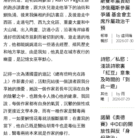
斯雙年展資助
涉俄羅斯參展
的跑步讀書會，跟大伙兒遊走他筆下的油街和
爭議 基金會主
鰂魚涌。後來我倆相約到訪書店，及後遊走中
席斥屬政治干
西區，走過屯門、西九文化區、重慶大廈和中
預
大山城。出入商廈、訪過小店，沿著海岸線看
報導
| by 虛詞編
過好些因城市規劃而被切割的海。遊走過的地
輯部 | 2026-07-30
方，他都能娓娓道出一些過去經歷、殖民歷史
和地方掌故。由是我知，他真是在城市夜行的
詩慾／私慾：
幽靈，是記憶女巫寧默心。
淺談詩歌裏
「紅豆」意象
記得一次為潘國靈的遊記《總有些時光在路
及時間的「到
上》作新書介紹，活動完結後一個讀者跟我分
此一遊」
享她的擔憂，她說一個作家若長年沉溺在自身
其他
| by 雨
的陰鬱之中，也難免令人擔心他的健康。我回
曦 | 2026-07-29
說，每個作家都有自身的氣質，沉鬱的個性或
許更接近文學本身。而有一種作家是醫毒兩
諾蘭《奧德
用，一如要解情花毒就須服斷腸草；在書寫的
賽》中DEI的開
當下，他自己既是醫仙胡青牛也是毒仙王難
放性與反「身
姑，醫毒兩術本來就是作家的修行。
份政治」