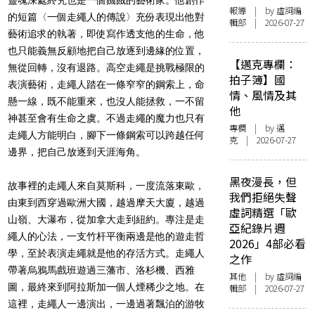
報導
| by 虛詞編
的短篇〈一個走繩人的傳說〉充份表現出他對
輯部 | 2026-07-27
藝術追求的執著，即使寫作透支他的生命，他
也只能義無反顧地把自己放逐到邊緣的位置，
【邁克專欄：
無從回轉，沒有退路。高空走繩是挑戰極限的
拍子簿】國
表演藝術，走繩人踏在一條窄窄的鋼索上，命
情、風情及其
懸一線，既不能重來，也沒人能拯救，一不留
他
神甚至會有生命之虞。不過走繩的魔力也只有
專欄
| by
邁
走繩人方能明白，腳下一條鋼索可以跨越任何
克
| 2026-07-27
邊界，把自己放逐到天涯海角。
黑夜漫長，但
故事裡的走繩人來自莫斯科，一度流落東歐，
我們拒絕失聲
由東到西穿過歐洲大國，越過摩天大廈，越過
虛詞精選「歐
山嶺、大瀑布，從加拿大走到紐約。專注是走
亞紀錄片週
繩人的心法，一支竹杆平衡兩邊是他的遊走哲
2026」4部必看
學，至於表演走繩就是他的存活方式。走繩人
之作
帶著烏鴉馬戲班遊過三藩市、洛杉機、西雅
其他
| by 虛詞編
圖，最終來到阿拉斯加一個人煙稀少之地。在
輯部 | 2026-07-27
這裡，走繩人一邊演出，一邊過著飄泊的游牧