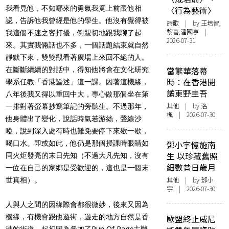
我看見他，不知哪來的勇氣我竟上前跟他相
〈行為藝術〉
認，告訴他我曾經是他的學生。他沒有覺得被
詩歌
| by 王培智,
黎喜,潘國亨 |
我這個不速之客打擾，倒親切地跟我聊了起
2026-07-31
來。其實我倆話也不多，一個話題結束就自然
靜默下來，雙雙觀看著廣場上來回不絕的人。
當繁華落幕
在斷斷續續的對話中，得知他將會在文化研究
時：在香港閱
學系任教「香港論述」這一課。因著這機緣，
讀東野圭吾
八年後我又得以重回中大，專心做那個坐在第
其他
| by
洛
一排對著螢幕抄寫筆記的旁聽生。不過那年，
楓
| 2026-07-30
他身體出了變化，說話時氣若游絲，聲線沙
啞，說到深入處有時也難免要停下來歇一歇，
喝口水。即或如此，他仍是那個授課時眼睛如
鄧小宇憶施南
生 以珍藏舊照
同火炬發亮的末日先知（不過大凡先知，沒有
細數昔日歲月
一位在自己的家鄉是受歡迎的，這也是一個末
其他
| by 鄧小
世真相）。
宇 | 2026-07-30
人與人之間的因緣際會都很微妙，後來又因為
機緣，有機會跟他遊街，遊走的地方自然是香
歐盟終止威尼
港的街道。起初因為參加了Run Of Page主辦