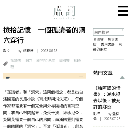
撿拾記憶 一個孤讀者的洞
穴穿行
奧德賽
獨立書
店
香港書展
寂
靜的朋友
散文
| by
蔣曉薇
| 2023-06-15
孤讀者
洞穴
原初的彼岸
潘國靈
蔣曉
薇
熱門文章
《給阿嬤的情
「孤讀者」和「洞穴」這兩個概念，都是出自
書》：潮水退
潘國靈的長篇小說《寫托邦與消失咒》。每個
去以後，被允
作家都需要有一個完全與外界隔絕的書寫空
許的鄉愁
間，將自己封閉起來，免受干擾。維珍尼亞．
影評
| by 盤柳
儂 | 2026-07-23
吳爾芙需要一個自己的房間，而潘國靈則需要
一個幽閉的「洞穴」。至於「孤讀者」，顧名