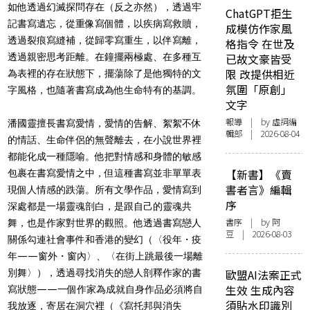
如他透過幻滅探問存在（反之亦然），透過牢
ChatGPT拒生
記書寫遺忘，從重像寫個體，以疾病寫救贖，
成模仿作家風
透過裂痕寫縫補，從歸零寫重生，以伴寫離，
格指令 在世及
透過親密思考距離。在鐘擺兩極處、在多種互
已故文豪皆受
限 改提供相近
為表裡的存在狀態下，擺蕩除了是他獨特的文
氛圍「原創」
字風格，也隨著書寫成為他生命特有的基調。
文字
報導
| by 虛詞編
潘國靈擅長書寫愛情，愛情的告解、絮絮不休
輯部 | 2026-08-04
的情話、生命伴侶的無聲離去，在小說世界裡
都能化成一種隱喻。他把對情感和身體的敏感
【新書】《賣
包裹在書寫愛情之中，但這種書寫並非單單表
書者言》編輯
現個人情感的跌蕩。所有文學作品，愛情寫到
序
深處都是一場靈魂剖白，是跟自己的靈魂共
書序
| by 阿
舞，也是作家對世界的觀照。他透過書寫戀人
豆 | 2026-08-03
關係勾連社會事件和香港的變幻（〈役年・疫
年——窗外・窗內〉、〈在街上跳最後一場離
別舞〉），透過尋找消失的戀人剖釋作家的書
歐盟AI法案正式
生效 生成內容
寫狀態——一個作家為成就自身作品必須將自
須貼水印識別
我放逐，寄居在洞穴裡（《寫托邦與消失