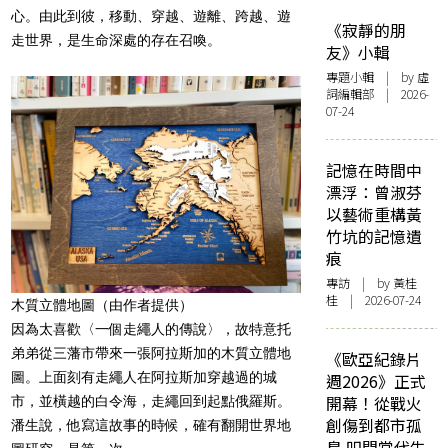
心。由此到彼，移動、穿越、遊離、跨越、遊
《寂靜的朋
走世界，是生命深處的存在召喚。
友》小輯
專題小輯
| by 虛
詞編輯部 | 2026-
07-24
記憶在時間中
漂浮：曾淑芬
以藝術重構黃
竹坑的記憶遺
痕
專訪
| by 黃桂
桂 | 2026-07-24
木質立體地圖（由作者提供）
因為太喜歡〈一個走繩人的傳說〉，故特意托
弟弟從三藩市帶來一張阿拉斯加的木質立體地
《歐亞紀錄片
圖。上面刻有走繩人在阿拉斯加穿越過的城
週2026》正式
開幕！從戰火
市，並橫越的白令海，走繩回到起點俄羅斯。
創傷到都市孤
潘生說，他寫這故事的時候，確有翻開世界地
島 叩問當代生