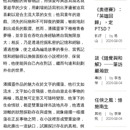
他寫殘酷的青春物語，用張愛玲典故寫成名就
要趁早的少女，用劇場術語寫初出茅廬被迫寫
《奧德賽》：
喜劇以迎合主流大眾的女生；他寫童年的遊
「英雄回
歸」，定
戲、消失的玩物和不可歸復的樂園，敏銳地刻
PTSD？
劃出成長的艱澀。然而，潘國靈筆下種種青春
夢囈，並非旨在吞吃自身經驗將自我無限放
影評
| by 易
山 | 2026-08-05
大；相反，乃是透過挖掘私密的記憶和經驗，
通過想像，使之成為編造故事的養分。當舊記
憶和經驗得以換個面貎在小說裡封存、保留
談《錯覺與和
時，他便能與自己內在對話，繼而勾連和刻劃
解》──筆訪
嚴瀚欽
外在的世界。
專訪
| by 李浩
榮 | 2026-08-04
潘國靈作品的魅力在於文字的擺蕩。他行文如
流水，文字如心音飛揚，他自由遊走在事物的
兩極，既是無可定形又可隨時變形。他筆下的
任俠之風：憶
生命情狀，都是雙重旋律吊詭地共存，他透過
施南生
游離的狀態探勘存在與虛無，就像鐘擺一樣擺
其他
| by 李焯
桃 | 2026-08-04
蕩在正反事物之間，在小說裡形成雙重旋律，
藉此撕出一道缺口，試圖探討存在的真相。例