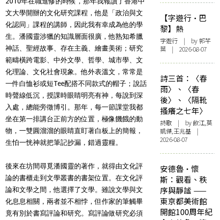
2010年在職進修的時候，那年我報讀了香港中
文大學開辦的文化研究課程，他是「政治與文
【字遊行·巴
化認同」課程的講師，因此我有幸成為他的學
黎】熱
生。潘國靈涉獵的知識層面很廣，他熟知希臘
字遊行
| by 郭芊
神話、聖經故事、存在主義、繪畫美術；研究
葉 | 2026-08-07
範疇橫跨電影、中外文學、哲學、城市學、文
化理論、文化社會現象。他外表溫文，常常是
詩三首：〈春
一件白恤衫或短Tee配搭不同款式的帽子；說話
雨〉、〈春
時聲線低沉，授課時眼睛明亮有神，每說到深
後〉、〈隔靴
入處，總能旁徵博引。那年，每一節課堂我都
搔癢之七年〉
坐在第一排講台正前方的位置，極像饑餓的動
詩歌
| by 飲江,莫
物，一雙圓溜溜的眼睛直盯著白板上的簡報，
凱傑,王兆基 |
2026-08-07
生怕一恍神就把筆記抄漏，錯過靈糧。
後來在坊間尋覓潘國靈的著作，就得由文化評
安德魯·懷
論的書櫃走到文學叢書的書架位置。在文化評
斯：觀看、秩
序與靜謐 ——
論和文學之間，他選擇了文學。雖說文學與文
東京都美術館
化息息相關，兩者並不相悖，但作家的筆觸畢
開館100周年紀
竟有別於書寫評論和研究。寫評論做研究必須