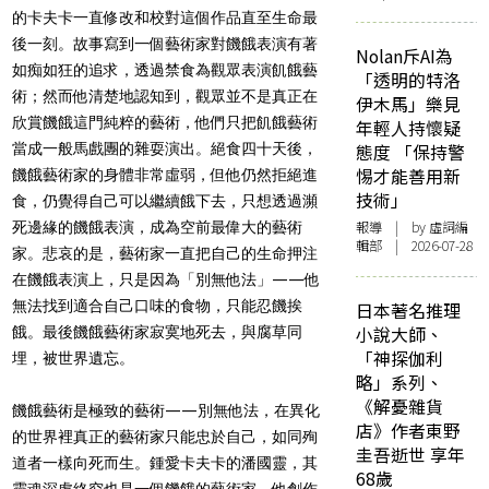
的卡夫卡一直修改和校對這個作品直至生命最
後一刻。故事寫到一個藝術家對饑餓表演有著
Nolan斥AI為
如痴如狂的追求，透過禁食為觀眾表演飢餓藝
「透明的特洛
術；然而他清楚地認知到，觀眾並不是真正在
伊木馬」樂見
欣賞饑餓這門純粹的藝術，他們只把飢餓藝術
年輕人持懷疑
當成一般馬戲團的雜耍演出。絕食四十天後，
態度 「保持警
惕才能善用新
饑餓藝術家的身體非常虛弱，但他仍然拒絕進
技術」
食，仍覺得自己可以繼續餓下去，只想透過瀕
報導
| by 虛詞編
死邊緣的饑餓表演，成為空前最偉大的藝術
輯部 | 2026-07-28
家。悲哀的是，藝術家一直把自己的生命押注
在饑餓表演上，只是因為「別無他法」——他
無法找到適合自己口味的食物，只能忍饑挨
日本著名推理
小說大師、
餓。最後饑餓藝術家寂寞地死去，與腐草同
「神探伽利
埋，被世界遺忘。
略」系列、
《解憂雜貨
饑餓藝術是極致的藝術——別無他法，在異化
店》作者東野
的世界裡真正的藝術家只能忠於自己，如同殉
圭吾逝世 享年
道者一樣向死而生。鍾愛卡夫卡的潘國靈，其
68歲
靈魂深處終究也是一個饑餓的藝術家。他創作