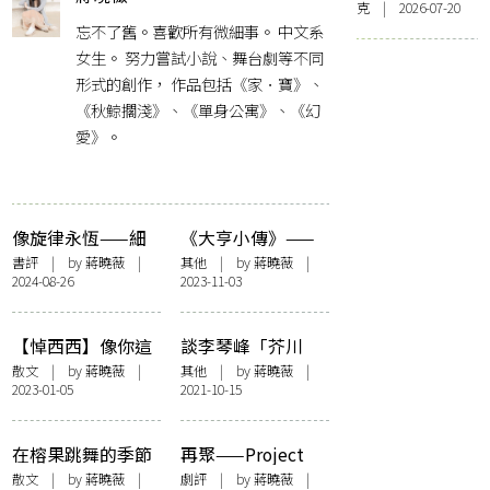
克 | 2026-07-20
忘不了舊。喜歡所有微細事。 中文系
女生。 努力嘗試小說、舞台劇等不同
形式的創作， 作品包括《家．寶》、
《秋鯨擱淺》、《單身公寓》、《幻
愛》。
像旋律永恆——細
《大亨小傳》——
讀潘國靈《身體變
一場永不腐蝕的盛
書評
| by
蔣曉薇
|
其他
| by
蔣曉薇
|
2024-08-26
2023-11-03
奏曲》
世舞曲？
【悼西西】像你這
談李琴峰「芥川
樣跳呀，跳呀跳的
獎」得獎感言——
散文
| by
蔣曉薇
|
其他
| by
蔣曉薇
|
2023-01-05
2021-10-15
女孩——約定再見
文學能是那一絲救
贖之光
在榕果跳舞的季節
再聚——Project
看「見山」
Roundabout「不
散文
| by
蔣曉薇
|
劇評
| by
蔣曉薇
|