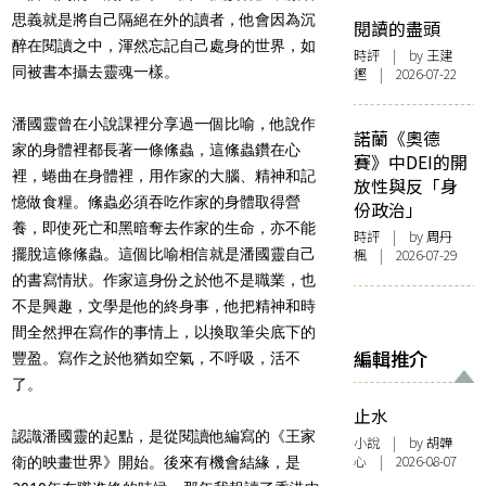
思義就是將自己隔絕在外的讀者，他會因為沉
閱讀的盡頭
醉在閱讀之中，渾然忘記自己處身的世界，如
時評
| by 王建
同被書本攝去靈魂一樣。
鏗 | 2026-07-22
潘國靈曾在小說課裡分享過一個比喻，他說作
諾蘭《奧德
家的身體裡都長著一條絛蟲，這絛蟲鑽在心
賽》中DEI的開
裡，蜷曲在身體裡，用作家的大腦、精神和記
放性與反「身
憶做食糧。絛蟲必須吞吃作家的身體取得營
份政治」
養，即使死亡和黑暗奪去作家的生命，亦不能
時評
| by
周丹
擺脫這條絛蟲。這個比喻相信就是潘國靈自己
楓
| 2026-07-29
的書寫情狀。作家這身份之於他不是職業，也
不是興趣，文學是他的終身事，他把精神和時
間全然押在寫作的事情上，以換取筆尖底下的
編輯推介
豐盈。寫作之於他猶如空氣，不呼吸，活不
了。
止水
認識潘國靈的起點，是從閱讀他編寫的《王家
小說
| by 胡韡
心 | 2026-08-07
衛的映畫世界》開始。後來有機會結緣，是