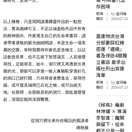
圖研究，是第一次。
存困境
報導
| by 虛詞編
輯部 | 2026-07-24
以上種種，只是我閱讀潘國靈作品的一點想
法，實為拋磚引玉，不足以涵蓋他作品中所有
嘉達物流台灣
的精神面向。作家透支自己的生命來書寫，讀
分部憂踩紅線
者帶著虔敬的眼光細細閱讀，本是生命一場美
拒運「違規」
麗的交匯。有時我覺得作家也是造物主，以話
書及停送4間獨
語創造世界，也不忘留下智慧箴言，人若循聲
立書店 要求出
尋找，定能尋見。如今，洞穴裡又再透射出熹
版社列出貨運
微的光，那個可以穿過一個人像駱駝穿過針孔
清單
的洞口已經打開，只待尋道者爬進去，探尋挖
報導
| by 虛詞編
掘。或可窺見城裡已石化之物，或可自絕天
輯部 | 2026-07-23
地。在那裡，在那個原初的洞穴，當低迴聲發
起，深淵定能與深淵響應。
《候鳥》編劇
林坤燿 × 導演
李智達：離開
從洞穴裡出來向你報訊的孤讀者
與留下，從來
蔣曉薇
都不只是一個