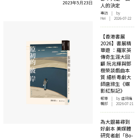
2023年5月23日
人的決定
專訪
| by
Hei | 2026-07-22
【香港書展
2026】書展精
華遊 ：羅家英
傳奇生涯大回
顧 阮兆輝與鄧
樹榮談戲曲本
質 細析粵劇大
師唐滌生《蝶
影紅梨記》
報導
| by 虛詞編
輯部 | 2026-07-21
為大銀幕尋到
好劇本 美媒體
研究者創「Bo-