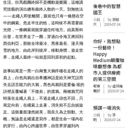
生活。但馬戲團終歸不是機動遊樂園，這種講
後巷中的智慧
究技藝的演出總有曲終人散的一天。別無他法
國王
——走繩人即使離開，眼前也只有一條懸在空
小說
| by 鄧皓
中的鋼索。危走半生的他，這時候不再需要鎂
天 | 2026-07-24
光燈，一條鋼索就能穿越任何地方。由莫斯科
出發，在世界走了一圈，穿過白令海又將回到
你好，我想點
西伯利亞，那個全球最冷、黑夜最長、漫天飛
一份藝術！
雪的地方。由此岸到彼岸，移動身體，遊走世
Happy
界，走繩人最終一站就是回到原初的起點。
Medium顛覆咖
啡廳想像 為都
故事結尾是一黑一白兩隻大鴉停棲在走繩人的
市人提供療癒
肩上，白色烏鴉出自希臘神話是給天神咒詛而
的第三空間
失去語言能力的大鴉，黑色烏鴉則是愛倫‧坡的
報導
| by 虛詞編
輯部 | 2026-07-24
詩裡反覆喊著「不復矣」的渡鴉。兩種鴉咒同
時落在走繩人肩上，不過走繩人頭也不回，只
篤定向前，在繩索上走著，消失前不忘自娛旋
預謀一場消失
足。這個畫面淒然絕美，我良久為之顫動。大
小說
| by 季
概，無論是走繩還是寫作，都是生命一場內在
明 | 2026-07-24
的穿行，由內心跨越世界，由世界穿越到內