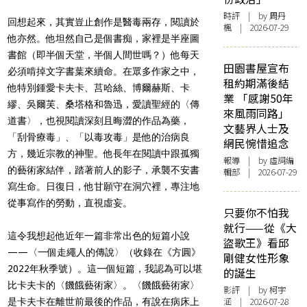
時評
| by
周丹
回想起來，其實豈止創作是醫毒兩存，閱讀於
楓
| 2026-07-29
他亦然。他坦然自己是個書痴，家裡是半座圖
書館（即半個天堂，半個人間世嗎？）他每天
田園書屋宣布
必須啃掉文字書葉來續命。在眾多作家之中，
租約期滿後結
他特別鍾愛卡夫卡、莒哈絲、博爾赫斯、卡
業 「感謝50年
繆、吳爾芙、桑塔格和魯迅，愛讀聖經的〈傳
來風雨同路」
道書〉，也視閱讀深刻且晦澀的作品為藥，
文藝界人士及
「刮骨療毒」、「以毒攻毒」是他的治病良
網民惋惜追念
方，幾近宗教的神聖。他長年在閱讀中跟孤獨
報導
| by 虛詞編
的藝術家結伴，踏著前人的影子，承襲不安書
輯部 | 2026-07-29
寫生命。日復日，他甘願守在洞穴裡，專注地
從事寫作的勞動，直視虛妄。
只要你不怕我
就行——從《大
這令我想起他近年一篇非常出色的短篇小說
盜歌王》看邱
——〈一個走繩人的傳說〉（收錄在《方圓》
剛健女性形象
2022年秋季號）。這一個短篇，我認為可以堪
的誕生
比卡夫卡的〈饑餓藝術家〉。〈饑餓藝術家〉
影評
| by 柯宇
涵 | 2026-07-28
是卡夫卡在離世前最後的作品，有說在病床上