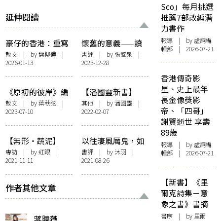
Sco」每月挑選
延伸閱讀
推薦7部改編潛
力書作
報導
| by 虛詞編
豪仔的香港：重寫
懷舊的意義——讀
輯部 | 2026-07-21
的城市記憶
潘國靈《原初的彼
散文
| by 盤柳儂 |
書評
| by
張錦泉
|
2026-01-13
2023-12-28
岸》
香港傳奇影
星、史上最年
《原初的彼岸》編
【潘國靈新書】
長金像獎影
後記
《總有些時光在路
散文
| by
葉秋弦
|
其他
| by
潘國靈
|
帝、「四哥」
2023-07-10
2022-02-07
上》自序：旅人，
謝賢逝世 享壽
不止一個
89歲
【無形・蔬泥】
以往淒風厲鬼，如
報導
| by 虛詞編
《離》與游離，文
今鬼影冇隻——潘
專訪
| by
紅眼
|
書評
| by
沐羽
|
輯部 | 2026-07-21
2021-11-11
2021-08-26
學與時代的貌合神
國靈小說集《離》
離 —— 訪潘國靈
【新書】《里
作者其他文章
爾克詩集－意
象之書》書摘
書序
| by 里爾
蔣曉薇