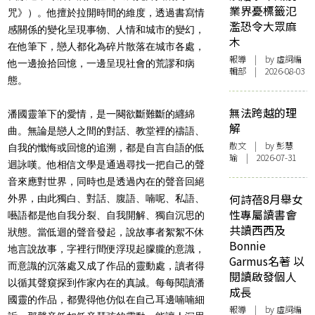
業界憂標籤氾
咒》）。他擅於拉開時間的維度，透過書寫情
濫恐令大眾麻
感關係的變化呈現事物、人情和城市的變幻，
木
在他筆下，戀人都化為碎片散落在城市各處，
報導
| by 虛詞編
他一邊撿拾回憶，一邊呈現社會的荒謬和病
輯部 | 2026-08-03
態。
無法跨越的理
潘國靈筆下的愛情，是一闋欲斷難斷的纒綿
解
曲。無論是戀人之間的對話、教堂裡的禱語、
散文
| by 彭慧
自我的懺悔或回憶的追溯，都是自言自語的低
瑜 | 2026-07-31
迴詠嘆。他相信文學是通過尋找一把自己的聲
音來應對世界，同時也是透過內在的聲音回絕
何詩蓓8月舉女
外界，由此獨白、對話、腹語、喃呢、私語、
性專屬讀書會
囈語都是他自我分裂、自我開解、獨自沉思的
共讀西西及
狀態。當低迴的聲音發起，說故事者絮絮不休
Bonnie
地言說故事，字裡行間便浮現起朦朧的意識，
Garmus名著 以
而意識的沉落處又成了作品的靈動處，讀者得
閱讀啟發個人
以循其聲窺探到作家內在的真誠。每每閱讀潘
成長
國靈的作品，都覺得他仿似在自己耳邊喃喃細
報導
| by 虛詞編