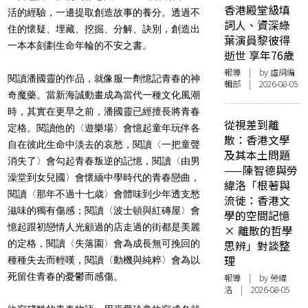
香港殿堂級填
活的經驗，一邊提取創造故事的養分。透過不
詞人、資深綠
住的懷疑、埋藏、挖掘、分解、訣別，創造出
葉演員黎彼得
一本本刻劃生命年輪的不安之書。
逝世 享年76歲
報導
| by 虛詞編
閱讀潘國靈的作品，就像服一劑憶記青春的神
輯部 | 2026-08-05
奇魔藥。當新海誠動畫成為當代一種文化風潮
時，其實在更早之前，潘國靈已經擅長將青春
從視差到離
定格。閱讀他的〈遊樂場〉會憶起童年玩伴各
散：香港文學
自在彼此生命中淡去的哀愁，閱讀〈一把童聲
及其本土問題
消失了〉會勾起青春叛逆的記憶，閱讀〈由男
——陳智德與勞
澡堂到女兒國〉會懷緬中學時代的青春戀曲，
緯洛「根著與
閱讀〈那年不過十七歳〉會體味到少年透支愁
流徙：香港文
滋味的獨有傷感；閱讀〈波士頓與紅磚屋〉會
學的空間記憶
憶起跟初戀情人光顧過的店走過的街都是美麗
× 離散的哲學
的定格，閱讀〈失落園〉會為成長無可挽回的
思辨」對談整
理
種種失去而輕嘆，閱讀〈動機與純粹〉會為以
死留住青春的憂鬱而感傷。
報導
| by 勞緯
洛 | 2026-08-05