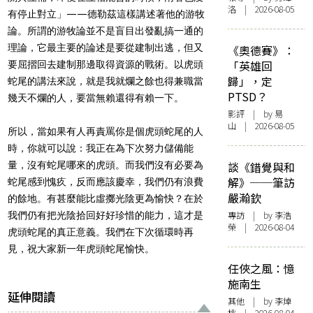
洛 | 2026-08-05
有停止對立」——德勒茲這樣講述著他的游牧
論。所謂的游牧論並不是盲目出發亂搞一通的
理論，它最主要的論述是要從建制出逃，但又
《奧德賽》：
「英雄回
要屈摺回去建制那邊取得資源的戰術。以虎頭
歸」，定
蛇尾的講法來說，就是我就爛之餘也得兼職當
PTSD？
幾天不爛的人，要當無賴還得有賴一下。
影評
| by 易
山 | 2026-08-05
所以，當如果有人再責罵你是個虎頭蛇尾的人
時，你就可以說：我正在為下次努力儲備能
量，沒有蛇尾哪來的虎頭。而我們沒有必要為
談《錯覺與和
解》──筆訪
蛇尾感到愧疚，反而應該慶幸，我們仍有浪費
嚴瀚欽
的餘地。有甚麼能比虛擲光陰更為愉快？在於
專訪
| by 李浩
我們仍有把光陰拾回好好珍惜的能力，這才是
榮 | 2026-08-04
虎頭蛇尾的真正意義。我們在下次循環時再
見，祝大家新一年虎頭蛇尾愉快。
任俠之風：憶
施南生
延伸閱讀
其他
| by 李焯