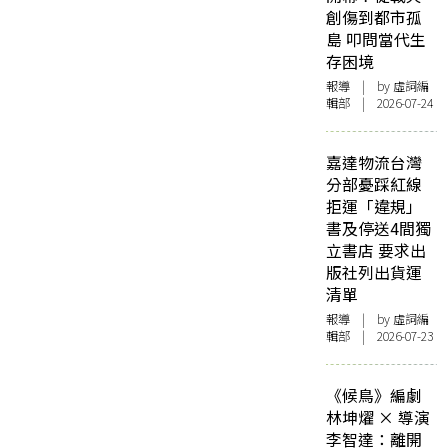
創傷到都市孤
島 叩問當代生
存困境
報導
| by 虛詞編
輯部 | 2026-07-24
嘉達物流台灣
分部憂踩紅線
拒運「違規」
書及停送4間獨
立書店 要求出
版社列出貨運
清單
報導
| by 虛詞編
輯部 | 2026-07-23
《候鳥》編劇
林坤燿 × 導演
李智達：離開