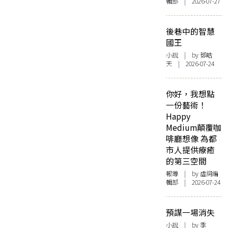
輯部 | 2026-07-27
後巷中的智慧
國王
小說
| by 鄧皓
天 | 2026-07-24
你好，我想點
一份藝術！
Happy
Medium顛覆咖
啡廳想像 為都
市人提供療癒
的第三空間
報導
| by 虛詞編
輯部 | 2026-07-24
預謀一場消失
小說
| by 季