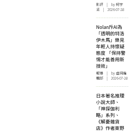
影評
| by 柯宇
涵 | 2026-07-28
Nolan斥AI為
「透明的特洛
伊木馬」樂見
年輕人持懷疑
態度 「保持警
惕才能善用新
技術」
報導
| by 虛詞編
輯部 | 2026-07-28
日本著名推理
小說大師、
「神探伽利
略」系列、
《解憂雜貨
店》作者東野