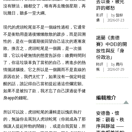
去以後，被允
沒有辦法，錢都交了，唯有再去幾個星期，再
許的鄉愁
玩幾日，聽多一堂大綱。
影評
| by 盤柳
儂 | 2026-07-23
現代的虎頭蛇尾並不是一個線性過程，它通常
不是衝勁用盡過後懶懶散散的踱步，而是回溯
諾蘭《奧德
性的，是在一個週期後回望自己這次的逐漸衰
賽》中DEI的開
敗。換言之，虎頭蛇尾是一個圓，是一次循
放性與反「身
環，它以冷硬無情的態度告訴你：繳費時間到
份政治」
了，你這垃圾辜負了當初的自己，將進步的熱
時評
| by
周丹
楓
| 2026-07-29
情拋諸腦後。它之所以是一個圓而不是直線的
原因在於，我們太忙了，如果沒有一個定時提
醒的話，誰記得自己當初提起過這些爛宏願。
如果不是被扣了款，我才忘了自己課過徒手健
編輯推介
身app的錢呢。
所以可以說，虎頭蛇尾的邏輯是以愧疚執行
安德魯·懷
斯：觀看、秩
的，無論你去罵別人虎頭蛇尾（你就成為了那
序與靜謐 ——
個讓人提起幹勁的鬧鐘），或是自我質疑，所