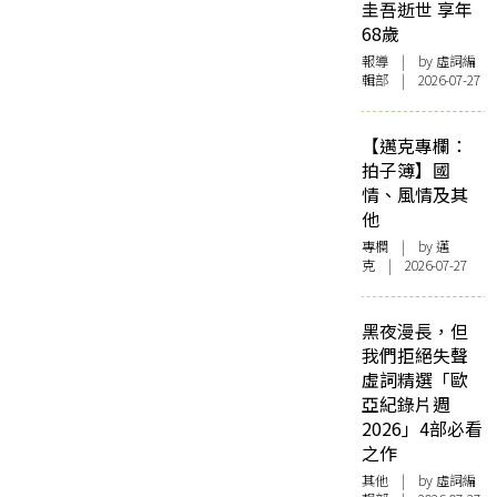
圭吾逝世 享年
68歲
報導
| by 虛詞編
輯部 | 2026-07-27
【邁克專欄：
拍子簿】國
情、風情及其
他
專欄
| by
邁
克
| 2026-07-27
黑夜漫長，但
我們拒絕失聲
虛詞精選「歐
亞紀錄片週
2026」4部必看
之作
其他
| by 虛詞編