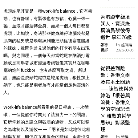
虎頭蛇尾其實是一種work-life balance，它有衝
香港殿堂級填
勁，也有舒緩，有緊張也有放鬆，心臟一張一
詞人、資深綠
弛，血液才能運轉全身。如果一個人每日都當
葉演員黎彼得
虎頭，比如說，身邊那些健身練得連腦袋都是
逝世 享年76歲
肌肉的猛男或是瑜珈練到能把頭從後塞進腿縫
報導
| by 虛詞編
的辣妹，敢問你曾見過他們的打卡有朋友出現
輯部 | 2026-08-05
嗎。與之同理，一個每天都當蛇尾在酗酒打電
動或是高舉著城市漫遊者旗號但其實只在咖啡
從視差到離
廳約炮的fuckboi，也沒甚麼可取之處。所以
散：香港文學
說，無論是虎頭蛇尾或是蛇尾虎頭，狼性加上
及其本土問題
躺平，也只能是兩者兼有才能當個足夠靈活的
——陳智德與勞
人。
緯洛「根著與
流徙：香港文
Work-life balance所看重的是日程表，一次循
學的空間記憶
環，一個提醒你時間到了該努力一下的鬧鐘。
× 離散的哲學
思辨」對談整
它所仰賴的是建立與破壞的邏輯，又或可以稱
理
之為建制以及游牧——「兩者是如此地彼此相
報導
| by 勞緯
關與互補，即便在互相混合的時候，兩者也沒