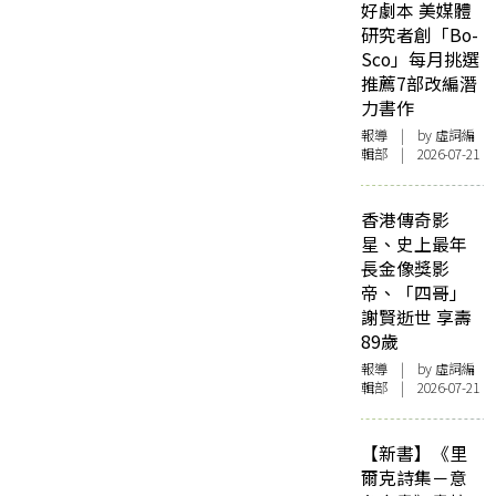
好劇本 美媒體
研究者創「Bo-
Sco」每月挑選
推薦7部改編潛
力書作
報導
| by 虛詞編
輯部 | 2026-07-21
香港傳奇影
星、史上最年
長金像獎影
帝、「四哥」
謝賢逝世 享壽
89歲
報導
| by 虛詞編
輯部 | 2026-07-21
【新書】《里
爾克詩集－意