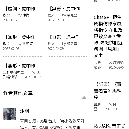
桃 | 2026-08-04
【虛詞．虎中作
【無形．虎中作
樂】虎孩子
樂】狐假虎威：誰
散文
| by
陳微
|
散文
| by 袁兆昌 |
ChatGPT拒生
2022-02-23
2022-02-10
是狐狸誰是虎
成模仿作家風
格指令 在世及
已故文豪皆受
【無形．虎中作
【無形．虎中作
限 改提供相近
樂】調虎離山
樂】歷史之虎
散文
| by
梁莉姿
|
散文
| by
譚家齊
|
氛圍「原創」
2022-02-09
2022-02-09
文字
報導
| by 虛詞編
【無形・虎中作
輯部 | 2026-08-04
樂】前置詞：苦到
無秩序編輯室
| by 無
形編輯部 | 2022-01-27
盡頭就是「虎」
【新書】《賣
書者言》編輯
作者其他文章
序
書序
| by 阿
豆 | 2026-08-03
沐羽
來自香港，落腳台北，寫小說散文評
歐盟AI法案正式
論。著有小說集《煙街》，散文集