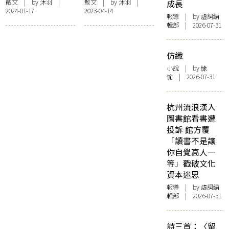
左右右左移動
力鄰舍
散文
| by
沐羽
|
散文
| by
沐羽
|
成長
2024-01-17
2023-04-14
報導
| by 虛詞編
輯部 | 2026-07-31
仿織
小說
| by 悇
愉 | 2026-07-31
杭州流浪漢入
圖書館看書遭
投訴 館方覆
「讀書不是讓
你自覺高人一
等」戳破文化
資本迷思
報導
| by 虛詞編
輯部 | 2026-07-31
詩三首：〈留