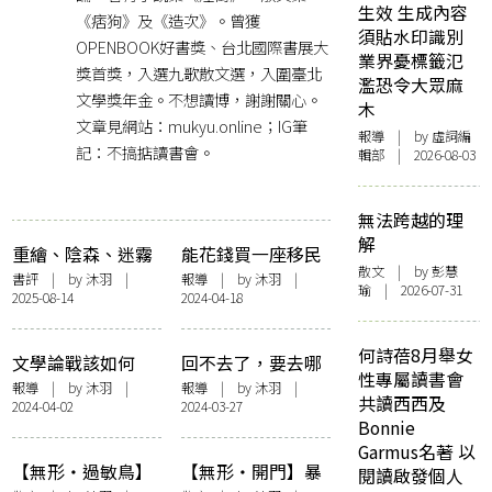
生效 生成內容
《痞狗》及《造次》。曾獲
須貼水印識別
OPENBOOK好書獎、台北國際書展大
業界憂標籤氾
獎首獎，入選九歌散文選，入圍臺北
濫恐令大眾麻
文學獎年金。不想讀博，謝謝關心。
木
文章見網站：mukyu.online；IG筆
報導
| by 虛詞編
記：不搞掂讀書會。
輯部 | 2026-08-03
無法跨越的理
解
重繪、陰森、迷霧
能花錢買一座移民
散文
| by 彭慧
——韓麗珠的《裸
的島，能不能買到
書評
| by
沐羽
|
報導
| by
沐羽
|
瑜 | 2026-07-31
2025-08-14
2024-04-18
山》氛圍
港式混雜性？——
楊佳嫻 × 鄧小樺
× 羅貴祥「臺北．
何詩蓓8月舉女
文學論戰該如何
回不去了，要去哪
香港．雙城跨域」
性專屬讀書會
打？由香港打到台
裡？——「文學的
報導
| by
沐羽
|
報導
| by
沐羽
|
講座側記
共讀西西及
2024-04-02
2024-03-27
灣的一段往事——
原鄉與異鄉：陳慧
Bonnie
羅貴祥 x 朱宥勳
X沐羽」講座側記
Garmus名著 以
「要不要直接
【無形・過敏鳥】
【無形・開門】暴
閱讀啟發個人
說？」講座側記