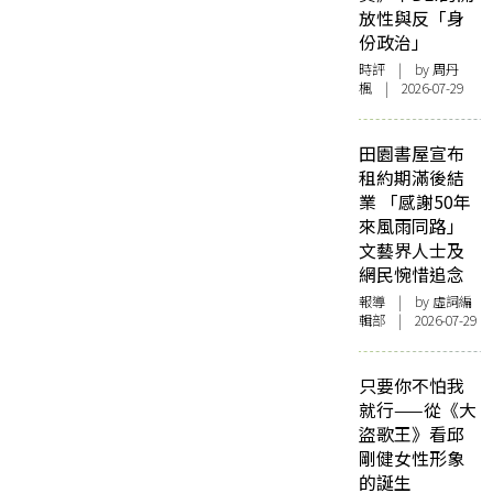
放性與反「身
份政治」
時評
| by
周丹
楓
| 2026-07-29
田園書屋宣布
租約期滿後結
業 「感謝50年
來風雨同路」
文藝界人士及
網民惋惜追念
報導
| by 虛詞編
輯部 | 2026-07-29
只要你不怕我
就行——從《大
盜歌王》看邱
剛健女性形象
的誕生