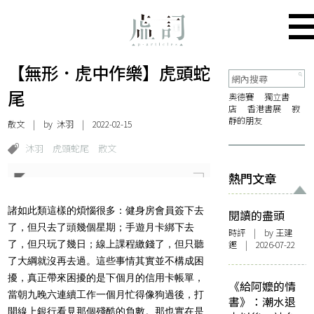
【無形．虎中作樂】虎頭蛇
尾
奧德賽
獨立書
店
香港書展
寂
靜的朋友
散文
| by
沐羽
| 2022-02-15
沐羽
虎頭蛇尾
散文
熱門文章
諸如此類這樣的煩惱很多：健身房會員簽下去
閱讀的盡頭
了，但只去了頭幾個星期；手遊月卡綁下去
時評
| by 王建
了，但只玩了幾日；線上課程繳錢了，但只聽
鏗 | 2026-07-22
了大綱就沒再去過。這些事情其實並不構成困
擾，真正帶來困擾的是下個月的信用卡帳單，
《給阿嬤的情
當朝九晚六連續工作一個月忙得像狗過後，打
書》：潮水退
開線上銀行看見那個殘酷的負數。那也實在是