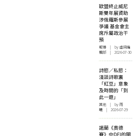
歐盟終止威尼
斯雙年展資助
涉俄羅斯參展
爭議 基金會主
席斥屬政治干
預
報導
| by 虛詞編
輯部 | 2026-07-30
詩慾／私慾：
淺談詩歌裏
「紅豆」意象
及時間的「到
此一遊」
其他
| by 雨
曦 | 2026-07-29
諾蘭《奧德
賽》中DEI的開