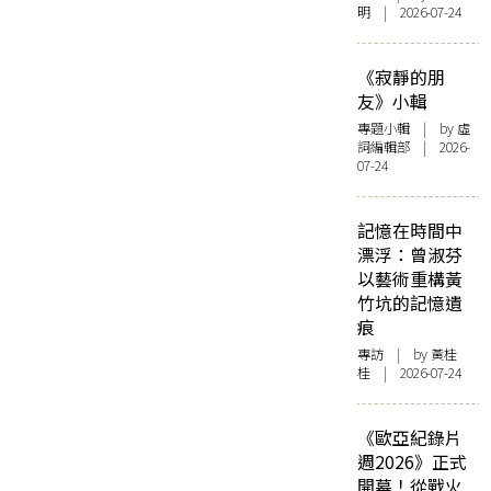
明 | 2026-07-24
《寂靜的朋
友》小輯
專題小輯
| by 虛
詞編輯部 | 2026-
07-24
記憶在時間中
漂浮：曾淑芬
以藝術重構黃
竹坑的記憶遺
痕
專訪
| by 黃桂
桂 | 2026-07-24
《歐亞紀錄片
週2026》正式
開幕！從戰火