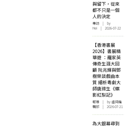
與留下，從來
都不只是一個
人的決定
專訪
| by
Hei | 2026-07-22
【香港書展
2026】書展精
華遊 ：羅家英
傳奇生涯大回
顧 阮兆輝與鄧
樹榮談戲曲本
質 細析粵劇大
師唐滌生《蝶
影紅梨記》
報導
| by 虛詞編
輯部 | 2026-07-21
為大銀幕尋到