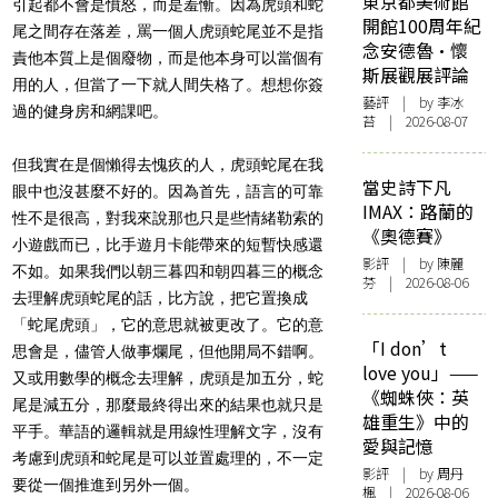
東京都美術館
引起都不會是憤怒，而是羞慚。因為虎頭和蛇
開館100周年紀
尾之間存在落差，罵一個人虎頭蛇尾並不是指
念安德魯·懷
責他本質上是個廢物，而是他本身可以當個有
斯展觀展評論
用的人，但當了一下就人間失格了。想想你簽
藝評
| by 李冰
過的健身房和網課吧。
苔 | 2026-08-07
但我實在是個懶得去愧疚的人，虎頭蛇尾在我
當史詩下凡
眼中也沒甚麼不好的。因為首先，語言的可靠
IMAX：路蘭的
性不是很高，對我來說那也只是些情緒勒索的
《奧德賽》
小遊戲而已，比手遊月卡能帶來的短暫快感還
影評
| by 陳麗
不如。如果我們以朝三暮四和朝四暮三的概念
芬 | 2026-08-06
去理解虎頭蛇尾的話，比方說，把它置換成
「蛇尾虎頭」，它的意思就被更改了。它的意
「I don’t
思會是，儘管人做事爛尾，但他開局不錯啊。
love you」——
又或用數學的概念去理解，虎頭是加五分，蛇
《蜘蛛俠：英
尾是減五分，那麼最終得出來的結果也就只是
雄重生》中的
平手。華語的邏輯就是用線性理解文字，沒有
愛與記憶
考慮到虎頭和蛇尾是可以並置處理的，不一定
影評
| by
周丹
要從一個推進到另外一個。
楓
| 2026-08-06