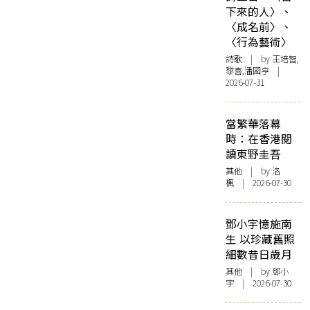
下來的人〉、
〈成名前〉、
〈行為藝術〉
詩歌
| by 王培智,
黎喜,潘國亨 |
2026-07-31
當繁華落幕
時：在香港閱
讀東野圭吾
其他
| by
洛
楓
| 2026-07-30
鄧小宇憶施南
生 以珍藏舊照
細數昔日歲月
其他
| by 鄧小
宇 | 2026-07-30