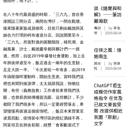
個招呼，傾下計。」
談《錯覺與和
解》──筆訪
在八十年代最鼎盛的時期，「三六九」曾在香
嚴瀚欽
港開設三間分店，兩間在灣仔，一間在觀塘。
專訪
| by 李浩
後來隨著家族成員移民，目前只剩由戴德與其
榮 | 2026-08-04
姊合力打理的柯布連道分店。回說開業至今，
「三六九」所面對過的困難階段，移民潮、金
融風暴、沙士，戴德慶幸都與夥計們一一捱
任俠之風：憶
施南生
過。然而，自從2019年爆發社會運動，加上去
年肺炎肆虐至今，飯店過去一兩年的生意額，
其他
| by 李焯
桃 | 2026-08-04
足足大跌一半。「今次差咗一年有多，由2019
年搞呢個咩運動時，開始生意差。當時我們這
裡也有聞到催淚彈，太太就跟我說，快啲拉
ChatGPT拒生
閘，有些（義務急救）工作者前來替我們洗
成模仿作家風
格指令 在世及
眼，也替廚房師傅樓面洗眼。這些夥計，不少
已故文豪皆受
都陪了我們很多年，所以一定要經營落去，希
限 改提供相近
望慢慢再捱過這個疫情吧。」飯店本來營業至
氛圍「原創」
凌晨四點，疫情卻令灣仔區的燈紅酒綠不再，
文字
阿富坦言在肺炎初期，經歷「食客斷崖式下