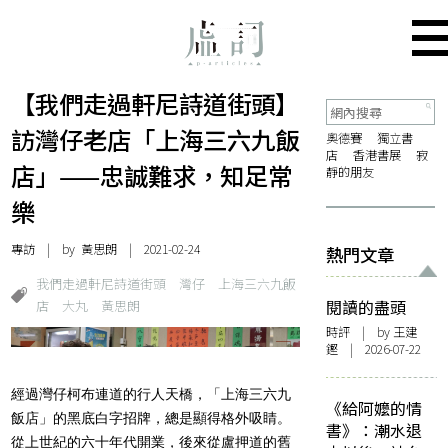
【我們走過軒尼詩道街頭】
訪灣仔老店「上海三六九飯
奧德賽
獨立書
店
香港書展
寂
店」——忠誠難求，知足常
靜的朋友
樂
專訪
| by
黃思朗
| 2021-02-24
熱門文章
我們走過軒尼詩道街頭
灣仔
上海三六九飯
店
大丸
黃思朗
閱讀的盡頭
時評
| by 王建
鏗 | 2026-07-22
經過灣仔柯布連道的行人天橋，「上海三六九
《給阿嬤的情
飯店」的黑底白字招牌，總是顯得格外吸睛。
書》：潮水退
從上世紀的六十年代開業，後來從盧押道的舊