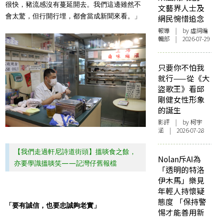
很快，豬流感沒有蔓延開去。我們這邊雖然不
文藝界人士及
會太驚，但行開行埋，都會當成新聞來看。」
網民惋惜追念
報導
| by 虛詞編
輯部 | 2026-07-29
只要你不怕我
就行——從《大
盜歌王》看邱
剛健女性形象
的誕生
影評
| by 柯宇
涵 | 2026-07-28
【我們走過軒尼詩道街頭】搵啖食之餘，
Nolan斥AI為
亦要學識搵啖笑——記灣仔舊報檔
「透明的特洛
伊木馬」樂見
年輕人持懷疑
態度 「保持警
「要有誠信，也要忠誠夠老實」
惕才能善用新