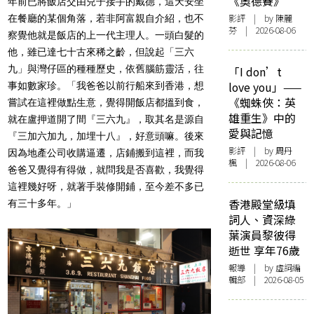
《奧德賽》
年前已將飯店交由兒子接手的戴德，這天安坐
影評
| by 陳麗
在餐廳的某個角落，若非阿富親自介紹，也不
芬 | 2026-08-06
察覺他就是飯店的上一代主理人。一頭白髮的
他，雖已達七十古來稀之齡，但說起「三六
九」與灣仔區的種種歷史，依舊腦筋靈活，往
「I don’t
love you」——
事如數家珍。「我爸爸以前行船來到香港，想
《蜘蛛俠：英
嘗試在這裡做點生意，覺得開飯店都搵到食，
雄重生》中的
就在盧押道開了間『三六九』，取其名是源自
愛與記憶
『三加六加九，加埋十八』，好意頭嘛。後來
影評
| by
周丹
因為地產公司收購逼遷，店鋪搬到這裡，而我
楓
| 2026-08-06
爸爸又覺得有得做，就問我是否喜歡，我覺得
這裡幾好呀，就著手裝修開鋪，至今差不多已
香港殿堂級填
有三十多年。」
詞人、資深綠
葉演員黎彼得
逝世 享年76歲
報導
| by 虛詞編
輯部 | 2026-08-05