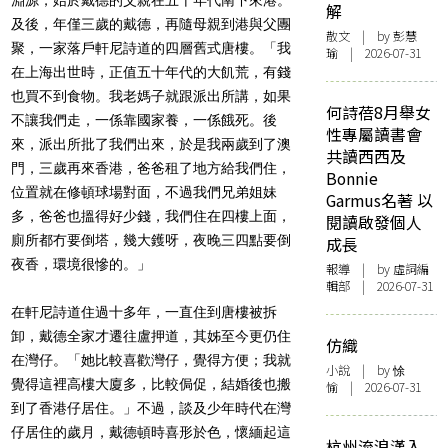
解
及後，年僅三歲的戴德，再隨母親到港與父團
散文
| by 彭慧
聚，一家落戶軒尼詩道的四層舊式唐樓。「我
瑜 | 2026-07-31
在上海出世時，正值五十年代的大飢荒，有錢
也買不到食物。我老媽子就跟派出所講，如果
何詩蓓8月舉女
不讓我們走，一係靠國家養，一係餓死。後
性專屬讀書會
來，派出所批了我們出來，於是我兩歲到了澳
共讀西西及
門，三歲再來香港，爸爸租了地方給我們住，
Bonnie
位置就在修頓球場對面，不過我們兄弟姐妹
Garmus名著 以
多，爸爸也搵得好少錢，我們住在四樓上面，
閱讀啟發個人
廁所都冇要倒塔，幾大鑊呀，夜晚三四點要倒
成長
夜香，環境很慘的。」
報導
| by 虛詞編
輯部 | 2026-07-31
在軒尼詩道住過十多年，一直住到唐樓被拆
卸，戴德全家才遷往盧押道，其姊至今更仍住
仿織
在灣仔。「她比較喜歡灣仔，覺得方便；我就
小說
| by 悇
覺得這裡高樓大廈多，比較侷促，結婚後也搬
愉 | 2026-07-31
到了香港仔居住。」不過，談及少年時代在灣
仔居住的歲月，戴德頓時喜形於色，懷緬起這
杭州流浪漢入