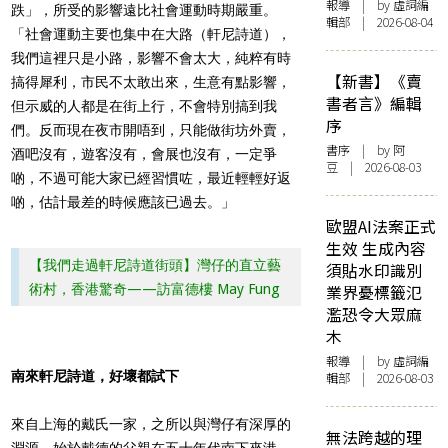
報導
| by 虛詞編
跌」，所受的影響遠比社會運動時期嚴重。
輯部 | 2026-08-04
「社會運動主要也集中在大路（軒尼詩道），
我們這裡只是小路，影響不會太大，純粹有時
【新書】《賣
搞得犀利，市民不太敢出來，生意有點影響，
書者言》編輯
但示威的人都是在街上行，不會特別搞到我
序
們。反而現在夜市開唔到，只能做街坊外賣，
書序
| by 阿
酒吧沒有，遊客沒有，會展也沒有，一定爭
豆 | 2026-08-03
啲，不過可能大家已經習慣咗，最近輕輕好返
啲，估計最差的時候應該已過去。」
歐盟AI法案正式
生效 生成內容
【我們走過軒尼詩道街頭】灣仔的直立藝
須貼水印識別
術村，香港驚奇——訪富德樓 May Fung
業界憂標籤氾
濫恐令大眾麻
木
報導
| by 虛詞編
南來軒尼詩道，好壞都試下
輯部 | 2026-08-03
來自上海的戴氏一家，之所以與灣仔有深厚的
無法跨越的理
淵源，始於戴德的父親在五十年代南下來港。