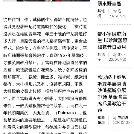
讀東野圭吾
其他
| by
洛
楓
| 2026-07-30
從居住到工作，戴德的生活都離不開灣仔，也
得以見證著軒尼詩道隨時代的變化。「當時還
鄧小宇憶施南
沒興起在維園賣年花，年三十晚的軒尼詩道好
生 以珍藏舊照
多人行，馬路旁邊的行人路擠滿年花，更會放
細數昔日歲月
煙花、燒炮仗，冇皇管任你玩，唔使過年，平
其他
| by 鄧小
時店鋪開張都會燒炮仗，直到1967年暴動後，
宇 | 2026-07-30
才被英國政府禁止。」當時在軒尼詩道開業的
店舖，戴德說也是百花齊放，幾乎各式各樣的
歐盟終止威尼
種類都有。「裁縫、開士多、雜貨鋪、紙紮鋪
斯雙年展資助
都有，大排檔形式又有，沒甚麼規限。不過，
涉俄羅斯參展
大排檔的皮費比較輕，擺放的座位也有伸縮
爭議 基金會主
性，而且當時還沒有小販隊，大排檔擁有優厚
席斥屬政治干
條件，一般店鋪很難跟他們競爭。」而在六十
預
年代初開業的「大丸百貨」（Daimaru），也
報導
| by 虛詞編
曾是區內的重要地標之一，離遠在軒尼詩道已
輯部 | 2026-07-30
能看見它的巨型招牌，戴德說它亦是自己孩提