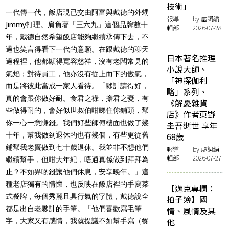
技術」
一代傳一代，飯店現已交由阿富與戴德的外甥
報導
| by 虛詞編
Jimmy打理。肩負著「三六九」這個品牌數十
輯部 | 2026-07-28
年，戴德自然希望飯店能夠繼續承傳下去，不
過也笑言得看下一代的意願。在跟戴德的聊天
日本著名推理
過程裡，他都顯得寬容慈祥，沒有老闆常見的
小說大師、
氣焰；對待員工，他亦沒有從上而下的傲氣，
「神探伽利
而是將彼此當成一家人看待。「夥計請得好，
略」系列、
真的會跟你做好耐。食君之祿，擔君之憂，有
《解憂雜貨
些做得耐的，會好似世叔伯咁睇住你鋪頭，幫
店》作者東野
你一心一意賺錢。我們好些師傅樓面也做了幾
圭吾逝世 享年
十年，幫我做到退休的也有幾個，有些更從舊
68歲
鋪幫我老竇做到七十歲退休。我並非不想他們
報導
| by 虛詞編
輯部 | 2026-07-27
繼續幫手，但咁大年紀，唔通真係做到拜拜為
止？不如畀啲錢讓他們休息，安享晚年。」這
種老店獨有的情懷，也反映在飯店裡的手寫菜
【邁克專欄：
式餐牌，每個秀麗且具行氣的字體，戴德說全
拍子簿】國
都是出自老夥計的手筆。「他們喜歡寫毛筆
情、風情及其
他
字，大家又有感情，我就提議不如幫手寫（餐