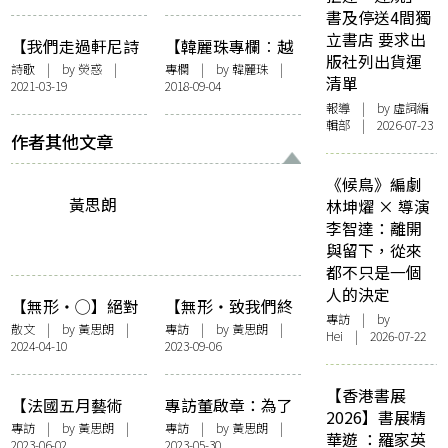
訪循道衛理聯合教
書及停送4間獨
會香港堂同工阿傑
立書店 要求出
【我們走過軒尼詩
【韓麗珠專欄︰越
版社列出貨運
道街頭】軒尼詩道
界的誡】戒肉
詩歌
| by 熒惑 |
專欄
| by
韓麗珠
|
清單
2021-03-19
2018-09-04
報導
| by 虛詞編
輯部 | 2026-07-23
作者其他文章
《候鳥》編劇
黃思朗
林坤燿 × 導演
李智達：離開
與留下，從來
都不只是一個
人的決定
【無形・◯】絕對
【無形・致我們終
專訪
| by
的圓
將遠去的校園】訪
散文
| by
黃思朗
|
專訪
| by
黃思朗
|
Hei | 2026-07-22
2024-04-10
2023-09-06
黃志華《本可成佳
話》——懷粵語歌
的舊，乘著老歌走
【香港書展
【法國五月藝術
專訪董啟章：為了
進昨天
2026】書展精
節】訪《美麗的陌
自主，進入Web3
專訪
| by
黃思朗
|
專訪
| by
黃思朗
|
華遊 ：羅家英
2023-06-02
2023-05-30