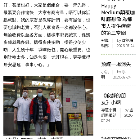
Happy
好，甚麼也好，大家是個組合，要一齊先得，
Medium顛覆咖
最緊要合作愉快，大家有商有量，唔可以你話
啡廳想像 為都
點就點。我的宗旨是教夥計們，要有誠信，也
市人提供療癒
要忠誠夠老實，否則人家食過一次都沒信心。
的第三空間
無論收費以至各方面，樣樣事都要誠實，係幾
報導
| by 虛詞編
多錢就幾多錢。搵得多使多啲，搵得少使少
輯部 | 2026-07-24
啲，人生幾十年，爭嚟做乜，開心最重要。也
別計較太多，知足常樂，尤其現在，更要懂得
預謀一場消失
居安思危，事事小心。」
小說
| by 季
明 | 2026-07-24
《寂靜的朋
友》小輯
專題小輯
| by 虛
詞編輯部 | 2026-
07-24
記憶在時間中