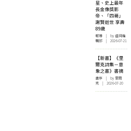
星、史上最年
長金像獎影
帝、「四哥」
謝賢逝世 享壽
89歲
報導
| by 虛詞編
輯部 | 2026-07-21
【新書】《里
爾克詩集－意
象之書》書摘
書序
| by 里爾
克 | 2026-07-20