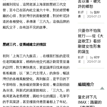
去以後，被允
鋪搬到現址，這間老派上海菜館歷經三代交
許的鄉愁
替，至今已在區內屹立逾六十年。對於經營餐
影評
| by 盤柳
廳的心得，對於灣仔的面貌變遷，對於軒尼詩
儂 | 2026-07-23
道的各種變化，承傳著「三六九」這個品牌的
戴氏父子，自有說不完的故事。
只要你不怕我
就行——從《大
盜歌王》看邱
歷經三代，從舊鋪建立的情誼
剛健女性形象
的誕生
初到「上海三六九飯店」，在樓面打點的是現
影評
| by 柯宇
涵 | 2026-07-28
任老闆戴康富，稍稍向他交代過計劃背景並邀
約訪問，對方爽快應允，更提議擇日找來他的
爸爸戴德，以「第二代主理人」的身份，暢談
灣仔的各種風貌變化。再到飯店，是平日的下
編輯推介
午茶時段，無奈礙於限聚令當前，餐店顯得頗
為冷清。與新式的滬菜館相比，「三六九」的
格局更為老舊樸實，圓枱卡位的擺設，毛筆字
當史詩下凡
IMAX：路蘭的
的手寫菜譜，甚至樓面侍應普遍都上了年紀。