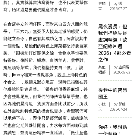
牌）。其實就算書法寫得好，也不代表要幫你
專欄
| by
邁
克
| 2026-07-27
寫，始終還是要他們樂意才會肯寫。」
在食店林立的灣仔區，面對來自四方八面的競
黑夜漫長，但
爭，「三六九」無疑予人較為老派的感覺，仍
我們拒絕失聲
能屹立至今，自然有其成功之道，阿富說其中
虛詞精選「歐
亞紀錄片週
一個賣點，是他們的特色上海菜都堅持要自家
2026」4部必看
製。「跟街坊打好關係之餘，食物水準也要保
之作
持得好。像醉雞、鱔糊、白切羊肉、雲吞雞、
其他
| by 虛詞編
鮑魚頭等菜式，我們都堅持要自己做。」說
輯部 | 2026-07-27
時，Jimmy端來一碟鳳喜魚，說是上海特色的
小食之一，戴德見狀亦坦言，現時已很難在其
後巷中的智慧
他餐館吃到這道菜。「很多師傅覺得麻煩，甚
國王
少會整鳳尾魚，但我們的師傅肯幫幫手整。也
因為牠們屬海魚，貨源方面會比以前少，所以
小說
| by 鄧皓
天 | 2026-07-24
在外面吃到特色菜的機會也更少，希望我們可
以承傳下去。」即使只是經營飯店，戴德說他
們也會定期與夥計開會，力求每方面都做到誠
你好，我想點
實誠懇，並將這份精神一直延續。「做生意也
一份藝術！