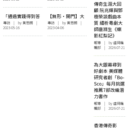
生人》藝術總監尼
傳奇生涯大回
古拉・卡森鮑姆：
顧 阮兆輝與鄧
「一把聲音，能代
「通過實踐得到答
【無形・開門】大
樹榮談戲曲本
表成千上萬角色」
案，就是要你心甘
時代裡保持獨立思
質 細析粵劇大
專訪
| by
黃思朗
|
專訪
| by
黃思朗
|
2023-05-16
2023-04-06
命抵」——訪《命
考，文學就是重現
師唐滌生《蝶
案》林家棟
記憶——訪周蜜蜜
影紅梨記》
《亂世孤魂》
報導
| by 虛詞編
輯部 | 2026-07-21
為大銀幕尋到
好劇本 美媒體
研究者創「Bo-
Sco」每月挑選
推薦7部改編潛
力書作
報導
| by 虛詞編
輯部 | 2026-07-21
香港傳奇影