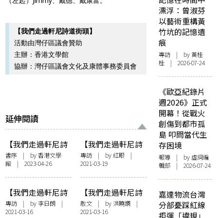
（左起）Jimmy、戴德、戴康富。
漂浮：曾淑芬
以藝術重構黃
竹坑的記憶遺
【我們走過軒尼詩道街頭】
痕
活動由灣仔區議會贊助
專訪
| by 黃桂
主辦：香港文學館
桂 | 2026-07-24
協辦：灣仔區議會文化及康體事務委員會
《歐亞紀錄片
週2026》正式
開幕！從戰火
延伸閱讀
創傷到都市孤
島 叩問當代生
【我們走過軒尼詩
【我們走過軒尼詩
存困境
道街頭】編者序
道街頭】從哈佛回
書序
| by 香港文學
專訪
| by
紅眼
|
報導
| by 虛詞編
館 | 2023-04-26
2021-03-19
到軒尼詩道、回到
輯部 | 2026-07-24
最初 —— 訪吳芷盈
【我們走過軒尼詩
【我們走過軒尼詩
嘉達物流台灣
道街頭】在十字路
道街頭】清刷過的
專訪
| by 李日朗 |
散文
| by
洪曉嫻
|
分部憂踩紅線
2021-03-16
2021-03-16
口給一杯涼水——
一切只能反覆髹上
拒運「違規」