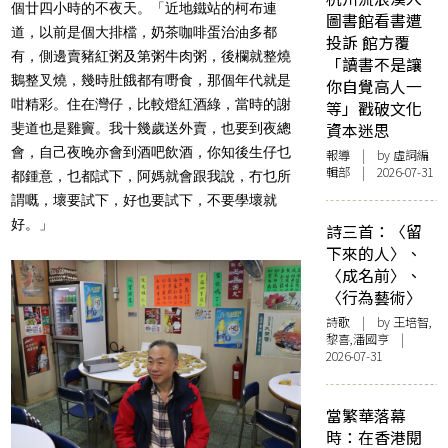
個廿四小時的不夜天。「近地鐵站的柯布連
圖書館看書遭
道，以前是個大排檔，奶茶咖啡蛋治油多都
投訴 館方覆
有，側邊賣豬紅粥及第粥牛肉粥，後欄就整燒
「讀書不是讓
鵝整叉燒，幾時肚餓都有嘢食，那個年代就是
你自覺高人一
咁精彩。住在灣仔，比較燈紅酒綠，當時的謝
等」戳破文化
資本迷思
斐道也是雞竇。我十幾歲送外賣，也要到夜總
會，自己夜晚亦會到酒吧飲酒，你知後生仔乜
報導
| by 虛詞編
輯部 | 2026-07-31
都鍾意，乜都試下，阿媽就會跟我說，冇乜所
謂嘅，壞要試下，好也要試下，不要學壞就
好。」
詩三首：〈留
下來的人〉、
〈成名前〉、
〈行為藝術〉
詩歌
| by 王培智,
黎喜,潘國亨 |
2026-07-31
當繁華落幕
時：在香港閱