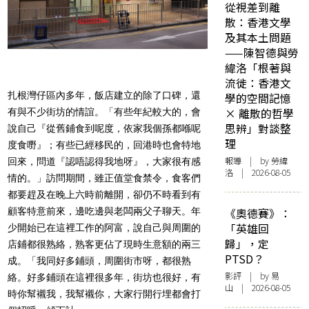
從視差到離
散：香港文學
及其本土問題
——陳智德與勞
緯洛「根著與
流徙：香港文
扎根灣仔區內多年，飯店建立的除了口碑，還
學的空間記憶
× 離散的哲學
有與不少街坊的情誼。「有些年紀較大的，會
思辨」對談整
說自己『從舊鋪食到呢度，依家我個孫都喺呢
理
度食嘢』；有些已經移民的，回港時也會特地
報導
| by 勞緯
回來，問道『認唔認得我地呀』，大家很有感
洛 | 2026-08-05
情的。」訪問期間，雖正值堂食禁令，食客們
都要趕及在晚上六時前離開，卻仍不時看到有
顧客特意前來，邊吃邊與老闆兩父子聊天。年
《奧德賽》：
「英雄回
少開始已在這裡工作的阿富，說自己與周圍的
歸」，定
店鋪都很熟絡，熟客更佔了現時生意額的兩三
PTSD？
成。「我同好多鋪頭，周圍街市呀，都很熟
影評
| by 易
絡。好多鋪頭在這裡很多年，街坊也很好，有
山 | 2026-08-05
時你幫襯我，我幫襯你，大家行開行埋都會打