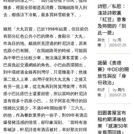
時期的回憶之一。「我們這些低下市民，搵得
詩慾／私慾：
幾多，裡面全部都是高消費，我哋細路哥入到
淺談詩歌裏
去，都係涼下冷氣，最多買杯雪糕食下。」
「紅豆」意象
及時間的「到
雖然「大丸百貨」已於1998年結業，但目前仍
此一遊」
有部分紅色公共小巴的牌布，會顯示「大丸」
其他
| by 雨
作為目的地。戴德所見證過的軒尼詩道，原來
曦 | 2026-07-29
也跟小巴有關。「在我細路哥的時候，可能因
為中華巴士比較少車，無法滿足乘客需要，小
諾蘭《奧德
巴肩負起交通網絡的角色。小巴由西環開出，
賽》中DEI的開
到中環經過金鐘再到灣仔，只需幾毫子；然後
放性與反「身
第二批人上車，由灣仔坐到大丸北角；之後又
份政治」
有另一批上車，從北角再到筲箕灣柴灣，市民
時評
| by
周丹
搭小巴比搭巴士還要頻密，所以當時的軒尼詩
楓
| 2026-07-29
道有很多十四座小巴。」兒子阿富在灣仔的回
憶雖比父親少，不過04年開始接手「三六九」
田園書屋宣布
的他，作為餐飲業界的一份子，對09年有酒店
租約期滿後結
爆發豬流感的情境，卻印象深刻。「當時有遊
業 「感謝50年
客確診，軒尼詩道有酒店被封，幸好那次封得
來風雨同路」