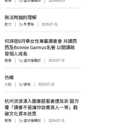
報導
| by 虛詞編輯部 | 2026-08-03
無法跨越的理解
散文
| by 彭慧瑜 | 2026-07-31
何詩蓓8月舉女性專屬讀書會 共讀西
西及Bonnie Garmus名著 以閱讀啟
發個人成長
報導
| by 虛詞編輯部 | 2026-07-31
仿織
小說
| by 悇愉 | 2026-07-31
杭州流浪漢入圖書館看書遭投訴 館方
覆「讀書不是讓你自覺高人一等」戳
破文化資本迷思
報導
| by 虛詞編輯部 | 2026-07-31