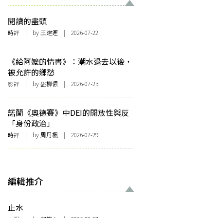
閱讀的盡頭
時評
| by 王建鏗 | 2026-07-22
《給阿嬤的情書》：潮水退去以後，
被允許的鄉愁
影評
| by 盤柳儂 | 2026-07-23
諾蘭《奧德賽》中DEI的開放性與反
「身份政治」
時評
| by
周丹楓
| 2026-07-29
編輯推介
止水