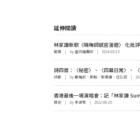
延伸閱讀
林家謙新歌〈喃嘸師感官漫遊〉 化批
感 喃嘸腔配電音自嘲 「用感官體驗世
報導
| by 虛詞編輯部 | 2024-05-23
美感把握當下」
詩四首：〈秘密〉、〈四幕日常〉、 
空〉、〈無雲——記慈山寺行〉
詩歌
| by 嚴瀚欽、鄭點、鄭偉謙、任弘毅 | 2023-
香港最後一場演唱會：記「林家謙 Sum
Blues 演唱會」
其他
| by 李譯喬 | 2022-08-29