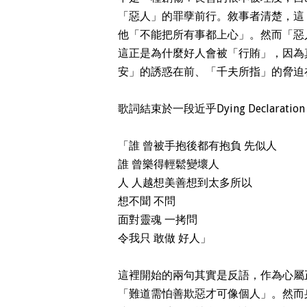
「惡人」的罪孽前行。敘事者清楚，這
他「不能把所有事都上心」。然而「惡
這正是為什麼好人會被「行賄」，因為
安」的誘惑在前、「千夫所指」的脅迫
歌詞結束於一段近乎Dying Declara
「誰 曾被手抱後都有抱負 先似人
誰 曾樂得輕鬆變壞人
人 人越想美善想到太多所以
想不聞 不問
面對靈魂 一拷問
令我只 敢做 好人」
這裡開始的兩句其實是反語，作為心屬
「難道需怕善欺惡才可像個人」。然而