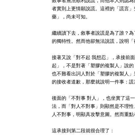
敘事者無法順利說謊，而他本人則認為
者實則上更情願說謊。這裡的「謊言」
藥」，尚未可知。
繼續讀下去，敘事者說謊是為了誰？為
的獨特性。然而他卻無法說謊，說明「
接著又說「對不起 我想忍」，承接前
起」，不是對著「塑膠的複製人」說的
也不難看出詞人對於「塑膠的複製人」
的接收者道歉，那麼就說明一件事：謊
後面的「不對事 對人」，也坐實了這
法，而「對人不對事」則顯然是不理性
人不對事，明顯具攻擊意圖。然而重點
這承接到第二段就很合理了：