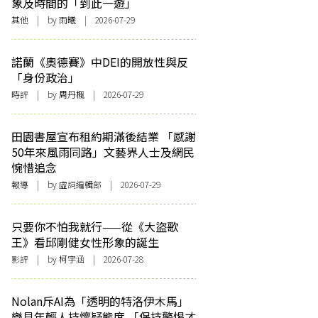
象及時間的「到此一遊」
其他
| by 雨曦 | 2026-07-29
諾蘭《奧德賽》中DEI的開放性與反
「身份政治」
時評
| by
周丹楓
| 2026-07-29
田園書屋宣布租約期滿後結業 「感謝
50年來風雨同路」文藝界人士及網民
惋惜追念
報導
| by 虛詞編輯部 | 2026-07-29
只要你不怕我就行——從《大盜歌
王》看邱剛健女性形象的誕生
影評
| by 柯宇涵 | 2026-07-28
Nolan斥AI為「透明的特洛伊木馬」
樂見年輕人持懷疑態度 「保持警惕才