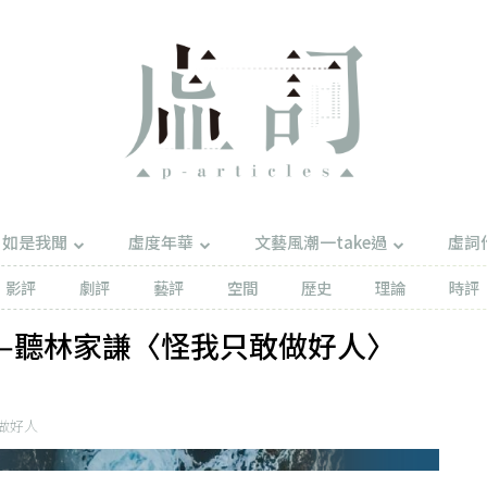
如是我聞
虛度年華
文藝風潮一take過
虛詞
影評
劇評
藝評
空間
歷史
理論
時評
—聽林家謙〈怪我只敢做好人〉
做好人