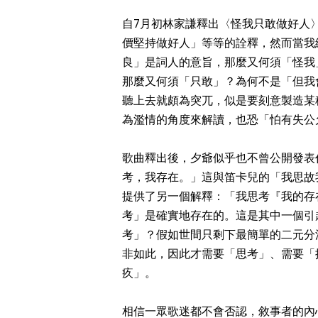
自7月初林家謙釋出〈怪我只敢做好人
價堅持做好人」等等的詮釋，然而當我
良」是詞人的意旨，那麼又何須「怪我
那麼又何須「只敢」？為何不是「但我
聽上去就頗為突兀，似是要刻意製造某
為濫情的角度來解讀，也恐「怕有失公
歌曲釋出後，夕爺似乎也不曾公開發表任
考，我存在。」這與笛卡兒的「我思故
提供了另一個解釋：「我思考『我的存
考」是確實地存在的。這是其中一個引
考」？假如世間只剩下最簡單的二元分
非如此，因此才需要「思考」、需要「
疚」。
相信一眾歌迷都不會否認，敘事者的內