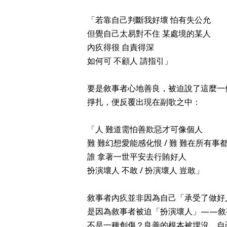
「若靠自己判斷我好壞 怕有失公允
但覺自己太易對不住 某處境的某人
內疚得很 自責得深
如何可 不顧人 請指引」
要是敘事者心地善良，被迫說了這麼一
掙扎，便反覆出現在副歌之中：
「人 難道需怕善欺惡才可像個人
難 難幻想愛能感化恨 / 難 難在所有事
誰 拿著一世平安去行賄好人
扮演壞人 不敢 / 扮演壞人 豈敢」
敘事者內疚並非因為自己「承受了做好
是因為敘事者被迫「扮演壞人」——敘
不是一種創傷？良善的根本被埋沒，自