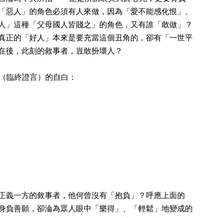
「惡人」的角色必須有人來做，因為「愛不能感化恨」、
人」這種「父母國人皆賤之」的角色，又有誰「敢做」？
真正的「好人」本來是要充當這個丑角的，卻有「一世平
在後，此刻的敘事者，豈敢扮壞人？
tion（臨終證言）的自白：
正義一方的敘事者，他何曾沒有「抱負」？呼應上面的
身負善願，卻淪為眾人眼中「樂得」、「輕鬆」地變成的