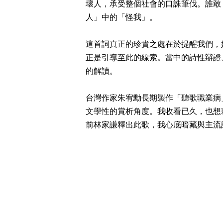
壞人，承受整個社會的口誅筆伐。誰敢
人」中的「怪我」。
這首詞真正的珍貴之處在於提醒我們，
正是引導至此的線索。當中的詩性辯證
的解讀。
台灣作家朱宥勳長期製作「聽歌職業病
文學性的賞析角度。我收看已久，也想
前林家謙釋出此歌，我心底暗藏與主流