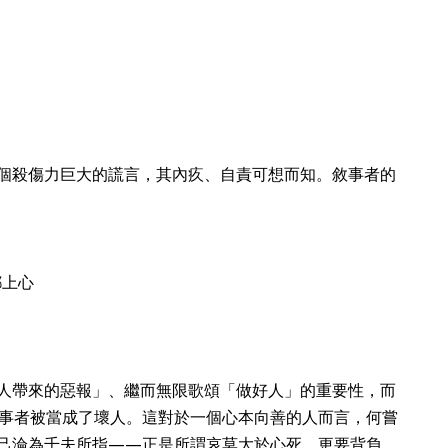
個殺傷力巨大的謊言，其內疚、自責可想而知。敘事者的
都上心
人帶來的惡報」、繼而無限歌頌「做好人」的重要性，而
事者被當成了壞人。這對於一個心本向善的人而言，何嘗
己淪為千夫所指——正是所謂哀莫大於心死，更要背負