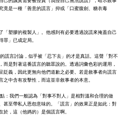
自己的誠實需要被怪責（我怪自己無法說謊），暗示敘事
究竟是一種「善意的謊言」抑或「口蜜腹劍、糖衣毒
了「塑膠的複製人」。他感到有必要透過說謊來掩蓋自己
得罪」已成定局。
面的謊言討論，似乎被「忍下去」的才是真話。這聲「對不
，而是對著這番謊言的聽眾說的。透過詞彙色彩的運用，
呈貶義，因此更無向他們道歉之必要。若是敘事者向謊言
言之中含有攻擊性，而這並非敘事者的本意。
一點：我們一般認為「對事不對人」是相對溫和合理的做
、甚至帶私人恩怨意味的。「謊言」的效果正是如此：對
在於，這（他媽的）是個謊言啊。