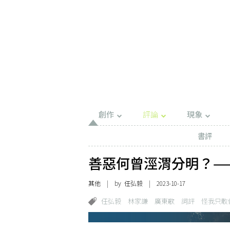
創作
評論
現象
書評
善惡何曾涇渭分明？—
其他
| by 任弘毅 | 2023-10-17
任弘毅
林家謙
廣東歌
詞評
怪我只敢