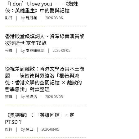
「I don’t love you」——《蜘蛛
俠：英雄重生》中的愛與記憶
影評
| by
周丹楓
| 2026-08-06
香港殿堂級填詞人、資深綠葉演員黎
彼得逝世 享年76歲
報導
| by 虛詞編輯部 | 2026-08-05
從視差到離散：香港文學及其本土問
題 ——陳智德與勞緯洛「根著與流
徙：香港文學的空間記憶 × 離散的
哲學思辨」對談整理
報導
| by 勞緯洛 | 2026-08-05
《奧德賽》：「英雄回歸」，定
PTSD？
影評
| by 易山 | 2026-08-05