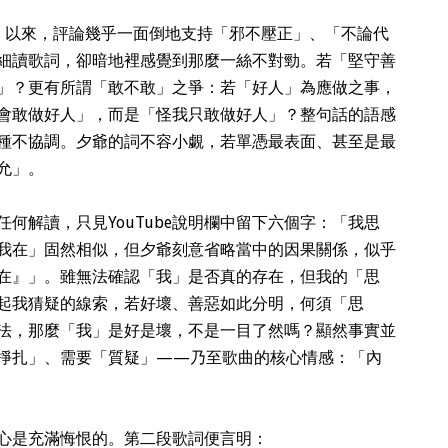
〉以來，評論幾乎一面倒地支持「邪不壓正」、「不論代
細讀歌詞，卻暗地裡感覺到那麼一絲不對勁。若「堅守善
」？更有所謂「敢不敢」之爭：若「好人」為應做之事，
會敢做好人」，而是「怪我只敢做好人」？整句話的語感
種不協調。夕爺的詞不容小覷，若單憑最表面、甚至是最
允」。
何解讀，只見YouTube說明欄中留下六個字：「我思
我在」固然相似，但夕爺刻意省略當中的因果關係，似乎
在』」。雖無法確認「我」是否真的存在，但我的「思
起我猜疑的線索，若好壞、善惡如此分明，何須「思
法，那麼「我」是好是壞，不是一目了然嗎？顯然事實並
掙扎」、需要「質疑」——乃至歌曲的核心情感：「內
心是充滿悔恨的。第二段歌詞便言明：