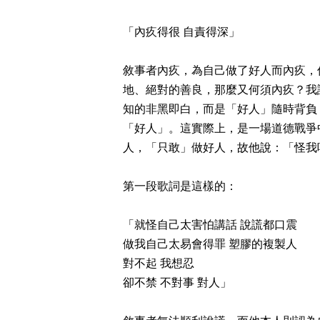
「內疚得很 自責得深」
敘事者內疚，為自己做了好人而內疚，
地、絕對的善良，那麼又何須內疚？我
知的非黑即白，而是「好人」隨時背負
「好人」。這實際上，是一場道德戰爭
人，「只敢」做好人，故他說：「怪我
第一段歌詞是這樣的：
「就怪自己太害怕講話 說謊都口震
做我自己太易會得罪 塑膠的複製人
對不起 我想忍
卻不禁 不對事 對人」