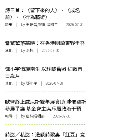
詩三首：〈留下來的人〉、〈成名
前〉、〈行為藝術〉
詩歌
| by 王培智,黎喜,潘國亨 | 2026-07-31
當繁華落幕時：在香港閱讀東野圭吾
其他
| by
洛楓
| 2026-07-30
鄧小宇憶施南生 以珍藏舊照 細數昔
日歲月
其他
| by 鄧小宇 | 2026-07-30
歐盟終止威尼斯雙年展資助 涉俄羅斯
參展爭議 基金會主席斥屬政治干預
報導
| by 虛詞編輯部 | 2026-07-30
詩慾／私慾：淺談詩歌裏「紅豆」意