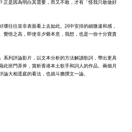
？正是因為明白其需要，而又不敢，才有「怪我只敢做好
好壞往往並非表面看上去如此。詞中安排的細微違和感，
、覺悟之高，即使非夕爺本意，我想，也是一份十分寶貴
」系列評論影片，以文本分析的方法解讀歌詞，帶出更具
藉此班門弄斧，賞析香港本土歌手和詞人的作品。兩個月
評論大相逕庭的看法，也就斗膽撰文一論。