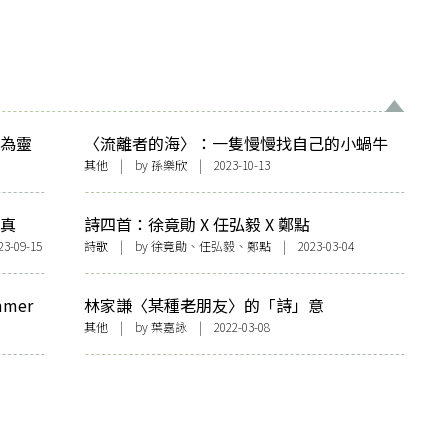
評為靈
〈流離者的海〉：一隻慢慢找自己的小蝸牛
界，以
其他
| by
孫樂欣
| 2023-10-13
〈真
詩四首：徐竟勛 X 任弘毅 X 鄭點
09-15
詩歌
| by 徐竟勛、任弘毅、鄭點 | 2023-03-04
mer
林家謙〈某種老朋友〉的「詩」意
其他
| by
葉嘉詠
| 2022-03-08