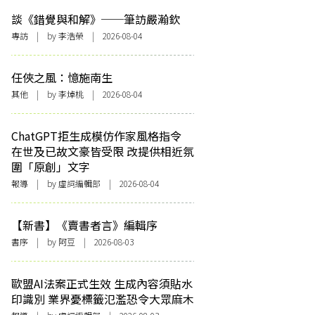
談《錯覺與和解》──筆訪嚴瀚欽
專訪
| by 李浩榮 | 2026-08-04
任俠之風：憶施南生
其他
| by 李焯桃 | 2026-08-04
ChatGPT拒生成模仿作家風格指令
在世及已故文豪皆受限 改提供相近氛
圍「原創」文字
報導
| by 虛詞編輯部 | 2026-08-04
【新書】《賣書者言》編輯序
書序
| by 阿豆 | 2026-08-03
歐盟AI法案正式生效 生成內容須貼水
印識別 業界憂標籤氾濫恐令大眾麻木