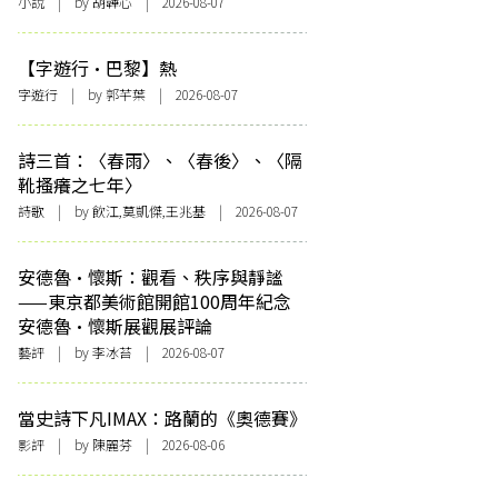
小說
| by 胡韡心 | 2026-08-07
【字遊行·巴黎】熱
字遊行
| by 郭芊葉 | 2026-08-07
詩三首：〈春雨〉、〈春後〉、〈隔
靴搔癢之七年〉
詩歌
| by 飲江,莫凱傑,王兆基 | 2026-08-07
安德魯·懷斯：觀看、秩序與靜謐
——東京都美術館開館100周年紀念
安德魯·懷斯展觀展評論
藝評
| by 李冰苔 | 2026-08-07
當史詩下凡IMAX：路蘭的《奧德賽》
影評
| by 陳麗芬 | 2026-08-06