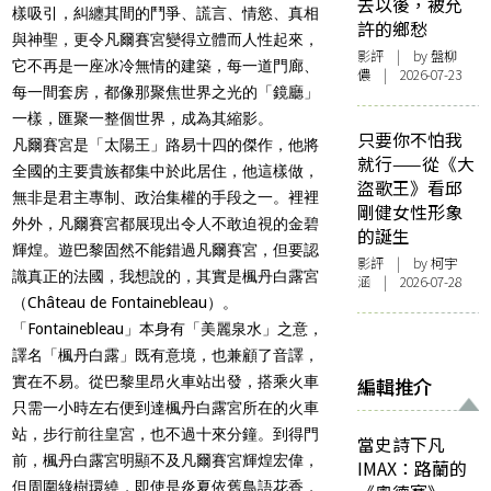
去以後，被允
樣吸引，糾纏其間的鬥爭、謊言、情慾、真相
許的鄉愁
與神聖，更令凡爾賽宮變得立體而人性起來，
影評
| by 盤柳
它不再是一座冰冷無情的建築，每一道門廊、
儂 | 2026-07-23
每一間套房，都像那聚焦世界之光的「鏡廳」
一樣，匯聚一整個世界，成為其縮影。
只要你不怕我
凡爾賽宮是「太陽王」路易十四的傑作，他將
就行——從《大
全國的主要貴族都集中於此居住，他這樣做，
盜歌王》看邱
無非是君主專制、政治集權的手段之一。裡裡
剛健女性形象
外外，凡爾賽宮都展現出令人不敢迫視的金碧
的誕生
輝煌。遊巴黎固然不能錯過凡爾賽宮，但要認
影評
| by 柯宇
識真正的法國，我想說的，其實是楓丹白露宮
涵 | 2026-07-28
（Château de Fontainebleau）。
「Fontainebleau」本身有「美麗泉水」之意，
譯名「楓丹白露」既有意境，也兼顧了音譯，
實在不易。從巴黎里昂火車站出發，搭乘火車
編輯推介
只需一小時左右便到達楓丹白露宮所在的火車
站，步行前往皇宮，也不過十來分鐘。到得門
當史詩下凡
前，楓丹白露宮明顯不及凡爾賽宮輝煌宏偉，
IMAX：路蘭的
但周圍綠樹環繞，即使是炎夏依舊鳥語花香，