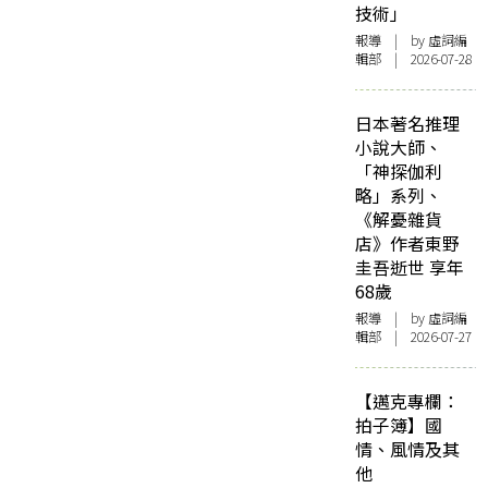
技術」
報導
| by 虛詞編
輯部 | 2026-07-28
日本著名推理
小說大師、
「神探伽利
略」系列、
《解憂雜貨
店》作者東野
圭吾逝世 享年
68歲
報導
| by 虛詞編
輯部 | 2026-07-27
【邁克專欄：
拍子簿】國
情、風情及其
他