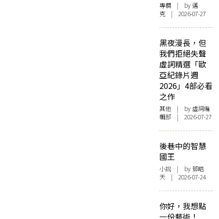
專欄
| by
邁
克
| 2026-07-27
黑夜漫長，但
我們拒絕失聲
虛詞精選「歐
亞紀錄片週
2026」4部必看
之作
其他
| by 虛詞編
輯部 | 2026-07-27
後巷中的智慧
國王
小說
| by 鄧皓
天 | 2026-07-24
你好，我想點
一份藝術！