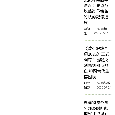
漂浮：曾淑芬
以藝術重構黃
竹坑的記憶遺
痕
專訪
| by 黃桂
桂 | 2026-07-24
《歐亞紀錄片
週2026》正式
開幕！從戰火
創傷到都市孤
島 叩問當代生
存困境
報導
| by 虛詞編
輯部 | 2026-07-24
嘉達物流台灣
分部憂踩紅線
拒運「違規」