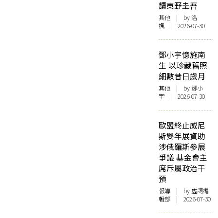
讀東野圭吾
其他
| by
洛
楓
| 2026-07-30
鄧小宇憶施南
生 以珍藏舊照
細數昔日歲月
其他
| by 鄧小
宇 | 2026-07-30
歐盟終止威尼
斯雙年展資助
涉俄羅斯參展
爭議 基金會主
席斥屬政治干
預
報導
| by 虛詞編
輯部 | 2026-07-30