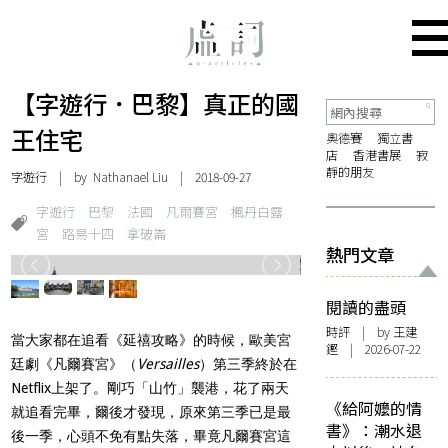
【字遊行．巴黎】真正的國
王住宅
奧德賽
獨立書
店
香港書展
寂
靜的朋友
字遊行
| by Nathanael Liu | 2018-09-27
字遊行
巴黎
法國
凡爾賽宮
楓丹白露
宮
路易十四
拿破崙
熱門文章
閱讀的盡頭
時評
| by 王建
當大家都在追看《延禧攻略》的時候，歐美宮
鏗 | 2026-07-22
廷劇《凡爾賽宮》（
Versailles
）第三季終於在
Netflix上架了。剛巧「山竹」襲港，花了兩天
《給阿嬤的情
就追看完畢，爾後才發現，原來第三季已是最
書》：潮水退
後一季，心頭不免有點失落，畢竟凡爾賽宮這