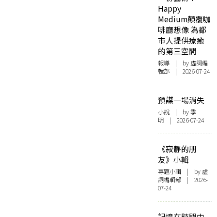
Happy
Medium顛覆咖
啡廳想像 為都
市人提供療癒
的第三空間
報導
| by 虛詞編
輯部 | 2026-07-24
預謀一場消失
小說
| by 季
明 | 2026-07-24
《寂靜的朋
友》小輯
專題小輯
| by 虛
詞編輯部 | 2026-
07-24
記憶在時間中