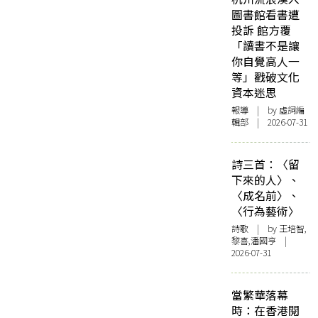
圖書館看書遭
投訴 館方覆
「讀書不是讓
你自覺高人一
等」戳破文化
資本迷思
報導
| by 虛詞編
輯部 | 2026-07-31
詩三首：〈留
下來的人〉、
〈成名前〉、
〈行為藝術〉
詩歌
| by 王培智,
黎喜,潘國亨 |
2026-07-31
當繁華落幕
時：在香港閱