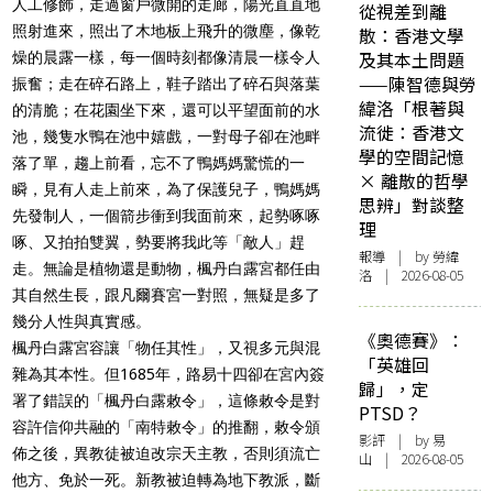
人工修飾，走過窗戶微開的走廊，陽光直直地
從視差到離
照射進來，照出了木地板上飛升的微塵，像乾
散：香港文學
及其本土問題
燥的晨露一樣，每一個時刻都像清晨一樣令人
——陳智德與勞
振奮；走在碎石路上，鞋子踏出了碎石與落葉
緯洛「根著與
的清脆；在花園坐下來，還可以平望面前的水
流徙：香港文
池，幾隻水鴨在池中嬉戲，一對母子卻在池畔
學的空間記憶
落了單，趨上前看，忘不了鴨媽媽驚慌的一
× 離散的哲學
瞬，見有人走上前來，為了保護兒子，鴨媽媽
思辨」對談整
先發制人，一個箭步衝到我面前來，起勢啄啄
理
啄、又拍拍雙翼，勢要將我此等「敵人」趕
報導
| by 勞緯
走。無論是植物還是動物，楓丹白露宮都任由
洛 | 2026-08-05
其自然生長，跟凡爾賽宮一對照，無疑是多了
幾分人性與真實感。
《奧德賽》：
楓丹白露宮容讓「物任其性」，又視多元與混
「英雄回
雜為其本性。但1685年，路易十四卻在宮內簽
歸」，定
署了錯誤的「楓丹白露敕令」，這條敕令是對
PTSD？
容許信仰共融的「南特敕令」的推翻，敕令頒
影評
| by 易
佈之後，異教徒被迫改宗天主教，否則須流亡
山 | 2026-08-05
他方、免於一死。新教被迫轉為地下教派，斷