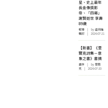
星、史上最年
長金像獎影
帝、「四哥」
謝賢逝世 享壽
89歲
報導
| by 虛詞編
輯部 | 2026-07-21
【新書】《里
爾克詩集－意
象之書》書摘
書序
| by 里爾
克 | 2026-07-20