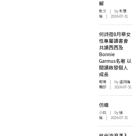
解
散文
| by 彭慧
瑜 | 2026-07-31
何詩蓓8月舉女
性專屬讀書會
共讀西西及
Bonnie
Garmus名著 以
閱讀啟發個人
成長
報導
| by 虛詞編
輯部 | 2026-07-31
仿織
小說
| by 悇
愉 | 2026-07-31
杭州流浪漢入