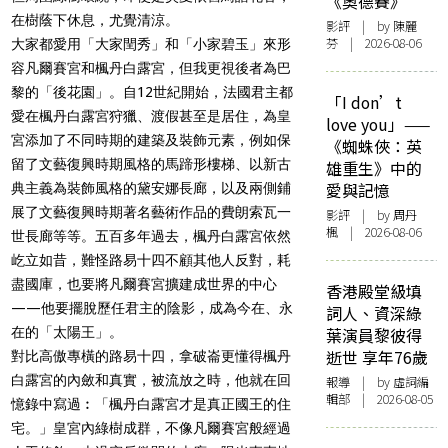
《奧德賽》
在樹蔭下休息，尤覺清涼。
影評
| by 陳麗
芬 | 2026-08-06
大家都愛用「大家閏秀」和「小家碧玉」來形
容凡爾賽宮和楓丹白露宮，但我更視後者為巴
黎的「後花園」。自12世紀開始，法國君主都
「I don’t
愛在楓丹白露宮狩獵、渡假甚至是居住，為皇
love you」——
宮添加了不同時期的建築及裝飾元素，例如保
《蜘蛛俠：英
留了文藝復興時期風格的馬蹄形樓梯、以新古
雄重生》中的
愛與記憶
典主義為裝飾風格的黛安娜長廊，以及兩側鋪
展了文藝復興時期著名藝術作品的費朗索瓦一
影評
| by
周丹
楓
| 2026-08-06
世長廊等等。五百多年過去，楓丹白露宮依然
屹立如昔，難怪路易十四不顧其他人反對，耗
盡國庫，也要將凡爾賽宮擴建成世界的中心
香港殿堂級填
——他要擺脫歷任君主的陰影，成為今在、永
詞人、資深綠
在的「太陽王」。
葉演員黎彼得
逝世 享年76歲
對比高傲專橫的路易十四，拿破崙更懂得楓丹
白露宮的內斂和真實，被流放之時，他就在回
報導
| by 虛詞編
輯部 | 2026-08-05
憶錄中寫過︰「楓丹白露宮才是真正國王的住
宅。」皇宮內綠樹成群，不像凡爾賽宮般經過