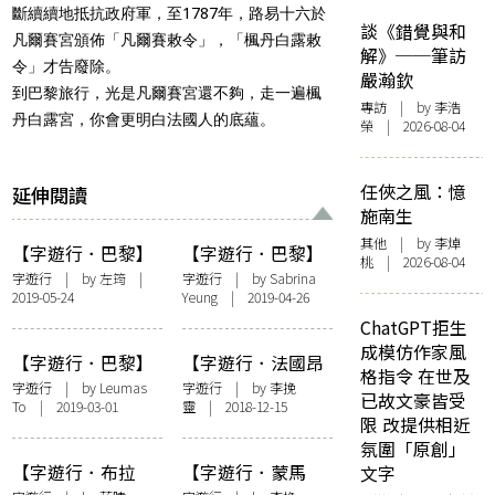
斷續續地抵抗政府軍，至1787年，路易十六於
談《錯覺與和
凡爾賽宮頒佈「凡爾賽敕令」，「楓丹白露敕
解》──筆訪
令」才告廢除。
嚴瀚欽
到巴黎旅行，光是凡爾賽宮還不夠，走一遍楓
專訪
| by 李浩
丹白露宮，你會更明白法國人的底蘊。
榮 | 2026-08-04
任俠之風：憶
延伸閱讀
施南生
其他
| by 李焯
【字遊行．巴黎】
【字遊行．巴黎】
桃 | 2026-08-04
悄悄走進Belle
命運與巴黎聖母院
字遊行
| by 左筠 |
字遊行
| by
Sabrina
2019-05-24
Yeung
| 2019-04-26
Époque
ChatGPT拒生
成模仿作家風
【字遊行．巴黎】
【字遊行．法國昂
格指令 在世及
現實世界中的魔衣
熱】世界末日到了
字遊行
| by
Leumas
字遊行
| by
李挽
已故文豪皆受
To
| 2019-03-01
靈
| 2018-12-15
櫥
麼問我終結會如何
限 改提供相近
氛圍「原創」
【字遊行．布拉
【字遊行．蒙馬
文字