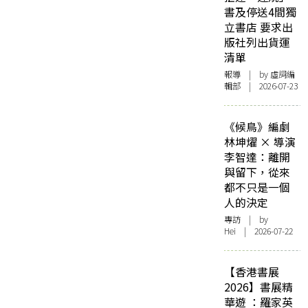
書及停送4間獨
立書店 要求出
版社列出貨運
清單
報導
| by 虛詞編
輯部 | 2026-07-23
《候鳥》編劇
林坤燿 × 導演
李智達：離開
與留下，從來
都不只是一個
人的決定
專訪
| by
Hei | 2026-07-22
【香港書展
2026】書展精
華遊 ：羅家英