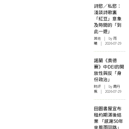
詩慾／私慾：
淺談詩歌裏
「紅豆」意象
及時間的「到
此一遊」
其他
| by 雨
曦 | 2026-07-29
諾蘭《奧德
賽》中DEI的開
放性與反「身
份政治」
時評
| by
周丹
楓
| 2026-07-29
田園書屋宣布
租約期滿後結
業 「感謝50年
來風雨同路」