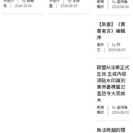
格】廣場的靈魂︰
特】尋找天使愛美
字遊行
| by
蔣曉
字遊行
| by
李挽
報導
| by 虛詞編
薇
| 2018-10-04
靈
| 2018-08-19
布拉格浪漫再定義
麗
輯部 | 2026-08-04
【新書】《賣
書者言》編輯
序
書序
| by 阿
豆 | 2026-08-03
歐盟AI法案正式
生效 生成內容
須貼水印識別
業界憂標籤氾
濫恐令大眾麻
木
報導
| by 虛詞編
輯部 | 2026-08-03
無法跨越的理