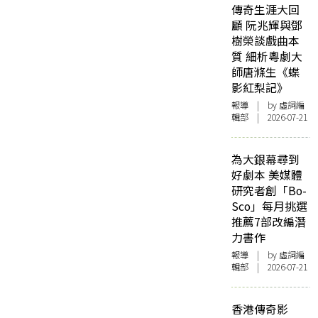
傳奇生涯大回
顧 阮兆輝與鄧
樹榮談戲曲本
質 細析粵劇大
師唐滌生《蝶
影紅梨記》
報導
| by 虛詞編
輯部 | 2026-07-21
為大銀幕尋到
好劇本 美媒體
研究者創「Bo-
Sco」每月挑選
推薦7部改編潛
力書作
報導
| by 虛詞編
輯部 | 2026-07-21
香港傳奇影