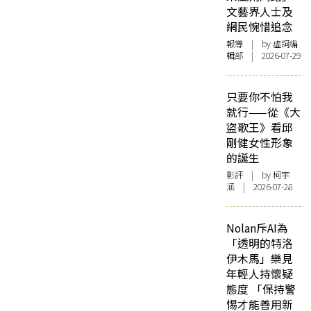
文藝界人士及
網民惋惜追念
報導
| by 虛詞編
輯部 | 2026-07-29
只要你不怕我
就行——從《大
盜歌王》看邱
剛健女性形象
的誕生
影評
| by 柯宇
涵 | 2026-07-28
Nolan斥AI為
「透明的特洛
伊木馬」樂見
年輕人持懷疑
態度 「保持警
惕才能善用新