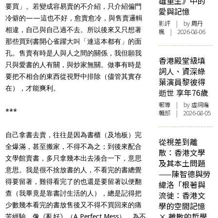
雄重生》中的
要買」。若變成容易賣的不介紹，只介紹偏門
愛與記憶
冷僻的——這也不好，愈賣愈冷，與售賣邏輯
影評
| by
周丹
相違，自己與自己過不去。所以後來又只想著
楓
| 2026-08-06
那些買到書開心雀躍大叫「連這本都有」的面
孔。售賣有時是人與人之間的關係，我但願我
香港殿堂級填
只與愛書的人有關，與炒家無關。做事有時是
詞人、資深綠
要把不相合的東西從視野中排除（儘管其實存
葉演員黎彼得
在），才能爽利。
逝世 享年76歲
報導
| by 虛詞編
***
輯部 | 2026-08-05
自己拿書去賣，往往是因為書櫃（及地板）完
從視差到離
全爆滿，甚至搬家，不得不為之；到後來配合
散：香港文學
文學館賣書，多只拿幾本出去湊合一下，意思
及其本土問題
意思。我是很不捨放書的人，不看完的書總覺
——陳智德與勞
得要留著，難得看完了的也還是要留著以便翻
緯洛「根著與
查（我畢竟是靠書討生活的人），總是記得把
流徙：香港文
學的空間記憶
少數幾本看完的書放售後又不得不買回來的痛
× 離散的哲學
苦經驗。像《亂好》（A Perfect Mess），為不