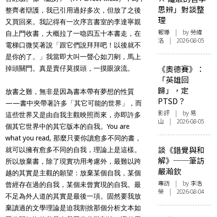
思辨」對談整
整齊者辯護，我已引用過好多次，但放了之後
理
又買回來。我記得有一次序言書室的李達寧親
報導
| by 勞緯
自上門收書，大概拉了一喼四五十本書走，在
洛 | 2026-08-05
電梯口微笑著說「跟它們說拜拜吧！以後就不
是你的了。」我當即大叫一聲心如刀剜，馬上
《奧德賽》：
掉頭關門。真是賣仔莫摸頭，一摸眼淚流。
「英雄回
歸」，定
放書之難，無非是因為書本帶有夢想的性質
PTSD？
——書中夾帶著許多「其它可能的世界」，而
影評
| by 易
這些世界又是由自我主觀映照而來，亦即許多
山 | 2026-08-05
個其它世界中的其它版本的自我。You are
what you read, 那麼只要你讀愈多不同的書，
談《錯覺與和
就可以擁有愈多不同的自我，理論上是這樣。
解》──筆訪
所以放棄書，除了現實功用考慮外，最難以跨
嚴瀚欽
越的其實是主觀的願望：放棄某個自我，某個
專訪
| by 李浩
曾經存在過的自我，某個未曾實現的自我。最
榮 | 2026-08-04
不足為外人道的其實是最後一項。固然要我放
棄讀過的文學理論是迫我割捨那個分析文本如