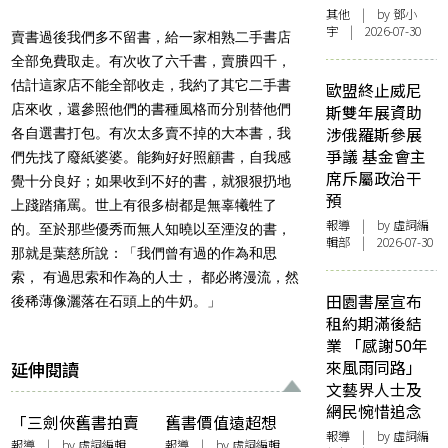
其他
| by 鄧小
宇 | 2026-07-30
賣書過後我們多不留書，給一家相熟二手書店
全部免費取走。有次收了六千書，賣賸四千，
估計這家店不能全部收走，我約了其它二手書
歐盟終止威尼
店來收，還參照他們的書種風格而分別替他們
斯雙年展資助
涉俄羅斯參展
各自選書打包。有次太多賣不掉的大本書，我
爭議 基金會主
們先找了廢紙婆婆。能夠好好照顧書，自我感
席斥屬政治干
覺十分良好；如果收到不好的書，就狠狠扔地
預
上踐踏痛罵。世上有很多樹都是無辜犧牲了
報導
| by 虛詞編
的。至於那些優秀而無人知曉以至湮沒的書，
輯部 | 2026-07-30
那就是葉慈所說：「我們曾有過的作為和思
索， 有過思索和作為的人士， 都必將漫流，然
田園書屋宣布
後稀薄像灑落在石頭上的牛奶。」
租約期滿後結
業 「感謝50年
來風雨同路」
延伸閱讀
文藝界人士及
網民惋惜追念
「三劍俠舊書拍賣
舊書價值遠超想
報導
| by 虛詞編
群」創辦人李偉雄
像？首本中文聖經
報導
| by 虛詞編輯
報導
| by 虛詞編輯