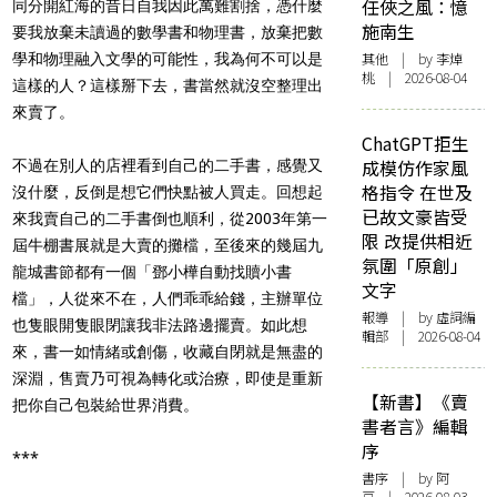
任俠之風：憶
同分開紅海的昔日自我因此萬難割捨，憑什麼
施南生
要我放棄未讀過的數學書和物理書，放棄把數
其他
| by 李焯
學和物理融入文學的可能性，我為何不可以是
桃 | 2026-08-04
這樣的人？這樣掰下去，書當然就沒空整理出
來賣了。
ChatGPT拒生
成模仿作家風
不過在別人的店裡看到自己的二手書，感覺又
格指令 在世及
沒什麼，反倒是想它們快點被人買走。回想起
已故文豪皆受
來我賣自己的二手書倒也順利，從2003年第一
限 改提供相近
屆牛棚書展就是大賣的攤檔，至後來的幾屆九
氛圍「原創」
龍城書節都有一個「鄧小樺自動找贖小書
文字
檔」，人從來不在，人們乖乖給錢，主辦單位
報導
| by 虛詞編
也隻眼開隻眼閉讓我非法路邊擺賣。如此想
輯部 | 2026-08-04
來，書一如情緒或創傷，收藏自閉就是無盡的
深淵，售賣乃可視為轉化或治療，即使是重新
【新書】《賣
把你自己包裝給世界消費。
書者言》編輯
序
***
書序
| by 阿