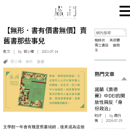
【無形．書有價書無價】賣
舊書那些事兒
蜘蛛俠
奧德賽
獨立書店
施南
生
散文
| by
鄧小樺
| 2021-07-14
鄧小樺
無形
舊書
熱門文章
諾蘭《奧德
賽》中DEI的開
放性與反「身
份政治」
時評
| by
周丹
楓
| 2026-07-29
文學館一年會有幾度舊書傾銷，後來成為這個