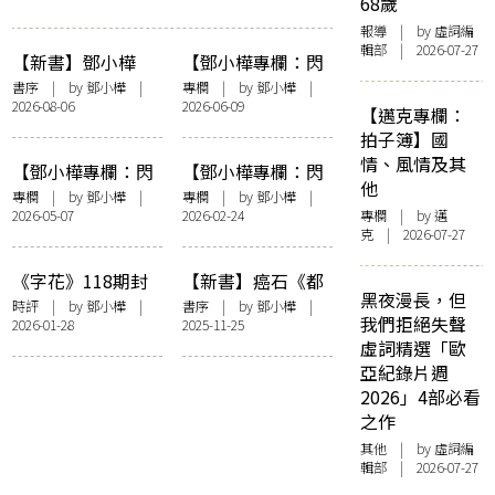
68歲
報導
| by 虛詞編
輯部 | 2026-07-27
【新書】鄧小樺
【鄧小樺專欄：閃
《無憂花》自序
爍其辭】女人抽薄
書序
| by
鄧小樺
|
專欄
| by
鄧小樺
|
2026-08-06
2026-06-09
荷長煙——看政府
【邁克專欄：
控煙加辣
拍子簿】國
情、風情及其
【鄧小樺專欄：閃
【鄧小樺專欄：閃
他
爍其辭】這樣的時
爍其辭】享受努
專欄
| by
鄧小樺
|
專欄
| by
鄧小樺
|
2026-05-07
2026-02-24
專欄
| by
邁
間到底有何意義
力：《夜王》決戰
克
| 2026-07-27
《金多寶》
《字花》118期封
【新書】癌石《都
黑夜漫長，但
面事件之我見
是騙人的》鄧小樺
時評
| by
鄧小樺
|
書序
| by
鄧小樺
|
我們拒絕失聲
2026-01-28
2025-11-25
序——〈且從其
虛詞精選「歐
本〉
亞紀錄片週
2026」4部必看
之作
其他
| by 虛詞編
輯部 | 2026-07-27