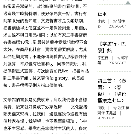
時常常是滯銷的。政治時事的書也看熱潮，不
止水
過這幾年時勢特別，便好像易賣一點。書行有
商業眼光的會知道，文史哲書才是長銷類別。
小說
| by 胡韡
心 | 2026-08-07
把書價標得太便宜並不一定保證銷量，那個供
求曲線不與日用品相同；以前有家二手書店所
有書都標10元，到最後這盤生意我想做得不會
【字遊行·巴
太好。在商品化社會，賣書更需要解說，尤其
黎】熱
我們短期賣書，不能像傳統舊書店那樣靜靜陳
字遊行
| by 郭芊
葉 | 2026-08-07
列就算，幸好也有臉書和ig，同事們識玩，我
提供衛星式宣傳，每次開賣前做live，把書照貼
到二手書群組，後來更倚仗ig story。或長或
詩三首：〈春
短，書是很需要別人指出價值的。
雨〉、〈春
後〉、〈隔靴
搔癢之七年〉
文學館的書多是免費收來，所以我們也不會標
得貴。後來就好像成了炒家溫床——文化記者
詩歌
| by 飲江,莫
凱傑,王兆基 |
鄭天儀來幫襯，拉我到一邊低聲說你這裡有幾
2026-08-07
個炒家在場，我望望，也不覺面目猥瑣，心中
也不生惡感。畢竟也是靠書討生活的人。多次