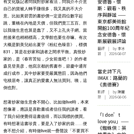
安德魯·懷
有文化版記者問我對炒家看法，問我介不介意
斯：觀看、秩
自己的貨被人轉手賺很多，我又真的不大介
序與靜謐 ——
意。比如黃碧雲的書炒價一定是四位數字起
東京都美術館
跳，董橋在內地是天價，但我們賣三五百。所
開館100周年紀
以我做生意也算是蠢了，又不上孔夫子網。當
念安德魯·懷
然後來也稍稍標高，文學館也要生存嘛。有次
斯展觀展評論
大概是劉美兒給出夏宇《粉紅色噪音》，標價
藝評
| by 李冰
831，算是在炒家和讀者之間求平衡。真恨炒
苔 | 2026-08-07
家的，是《春宵苦短，少女前進吧！》的作者
森見登美彦，他寫京都的舊書巿，節慶中通宵
當史詩下凡
成行成巿，其中炒家要受嚴厲懲罰，因為他們
IMAX：路蘭的
屯積居奇，讓真正的愛書人無法買到。咦，這
《奧德賽》
倒也對。
影評
| by 陳麗
芬 | 2026-08-06
想著炒家做生意會不開心。比如做live時，本來
想像著，應該是喜歡書或者信任我的讀者，看
「I don’t
了我介紹便覺得這書值得，而以我標的價買。
love you」——
有時想著這書珍貴，要是入了炒家的袋……便
《蜘蛛俠：英
會不想介紹，有時做live就一疊聲說「不要買不