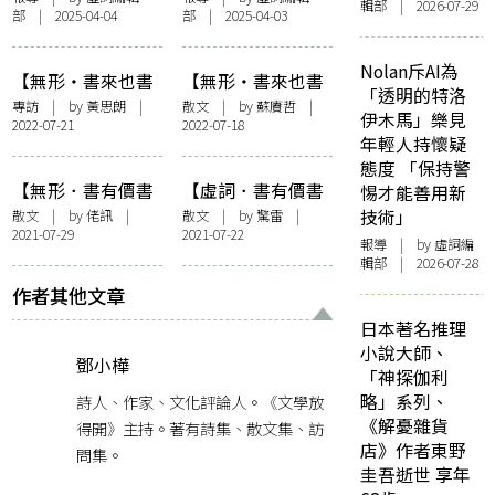
輯部 | 2026-07-29
部 | 2025-04-04
部 | 2025-04-03
離世，享年64歲 生
以逾56,000英鎊出
前仍處理「老總書
售！樂施會捐贈負
房」捐書事宜 逾百
責人「永遠不知在
Nolan斥AI為
【無形・書來也書
【無形・書來也書
群友發文悼念
二手書店找到甚麼
「透明的特洛
去】趁在生之年，
去】人移，書移不
專訪
| by
黃思朗
|
散文
| by
蘇賡哲
|
寶藏」
伊木馬」樂見
2022-07-21
2022-07-18
好好照顧舊書——
移
年輕人持懷疑
訪「老總書房」鄭
態度 「保持警
明仁
【無形．書有價書
【虛詞．書有價書
惕才能善用新
無價】藏書二事
無價】〈問我價格
技術」
散文
| by
佬訊
|
散文
| by 驚雷 |
2021-07-29
2021-07-22
有幾高？〉——兼
報導
| by 虛詞編
記我的老師們
輯部 | 2026-07-28
作者其他文章
日本著名推理
小說大師、
鄧小樺
「神探伽利
略」系列、
詩人、作家、文化評論人。《文學放
《解憂雜貨
得開》主持。著有詩集、散文集、訪
店》作者東野
問集。
圭吾逝世 享年