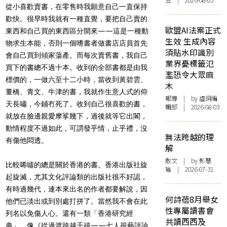
豆 | 2026-08-03
從小喜歡賣書，在零售時我願意自己一直保持
歡快。很早時我就有一種直覺，要把自己賣的
歐盟AI法案正式
東西和自己買的東西區分開來——這是一種動
生效 生成內容
物求生本能，否則一個嗜書者做書店店員首先
須貼水印識別
會自己買到傾家蕩產。而每次賣舊書，我自己
業界憂標籤氾
買下的書總不過十本。收到的全部書都是由我
濫恐令大眾麻
標價的，一做六至十二小時，當收到黃碧雲、
木
董橋、青文、牛津的書，我就作生意人式的仰
報導
| by 虛詞編
天長嘯，今鋪冇死了。收到自己很喜歡的書，
輯部 | 2026-08-03
就放在臉邊親愛摩挲幾下，過後就等它出閣，
動情程度不過如此，可謂發乎情，止乎禮，沒
無法跨越的理
有傷他悶透。
解
散文
| by 彭慧
比較唏噓的總是關於香港的書。香港出版社旋
瑜 | 2026-07-31
起旋滅，尤其文化評論類的出版社很不好認，
有時過幾代，連本來出名的作者都要解說，因
何詩蓓8月舉女
他們已淡出或到別處打拼了。當然我不會在此
性專屬讀書會
列名以免傷人心。還有一類「香港研究經
共讀西西及
典」，像《從過渡跨越千禧——七人視藝評論