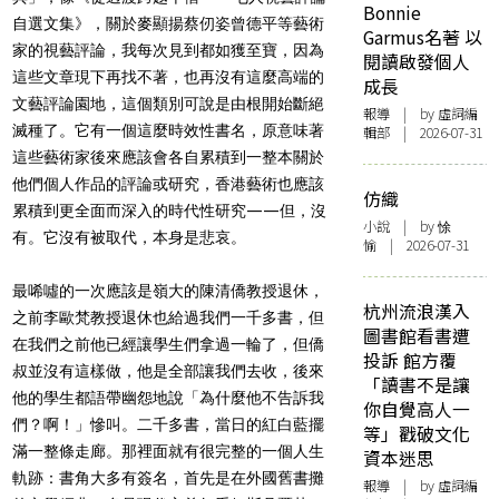
Bonnie
自選文集》，關於麥顯揚蔡仞姿曾德平等藝術
Garmus名著 以
家的視藝評論，我每次見到都如獲至寶，因為
閱讀啟發個人
這些文章現下再找不著，也再沒有這麼高端的
成長
文藝評論園地，這個類別可說是由根開始斷絕
報導
| by 虛詞編
滅種了。它有一個這麼時效性書名，原意味著
輯部 | 2026-07-31
這些藝術家後來應該會各自累積到一整本關於
他們個人作品的評論或研究，香港藝術也應該
仿織
累積到更全面而深入的時代性研究——但，沒
小說
| by 悇
有。它沒有被取代，本身是悲哀。
愉 | 2026-07-31
最唏噓的一次應該是嶺大的陳清僑教授退休，
杭州流浪漢入
之前李歐梵教授退休也給過我們一千多書，但
圖書館看書遭
在我們之前他已經讓學生們拿過一輪了，但僑
投訴 館方覆
叔並沒有這樣做，他是全部讓我們去收，後來
「讀書不是讓
他的學生都語帶幽怨地說「為什麼他不告訴我
你自覺高人一
們？啊！」慘叫。二千多書，當日的紅白藍擺
等」戳破文化
滿一整條走廊。那裡面就有很完整的一個人生
資本迷思
軌跡：書角大多有簽名，首先是在外國舊書攤
報導
| by 虛詞編