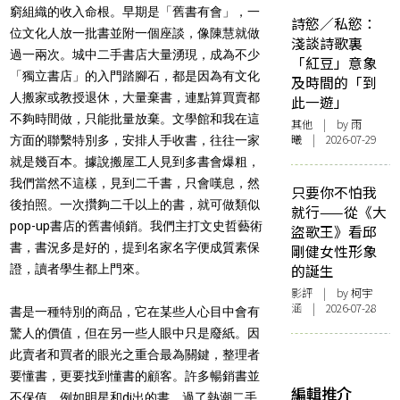
窮組織的收入命根。早期是「舊書有會」，一
詩慾／私慾：
位文化人放一批書並附一個座談，像陳慧就做
淺談詩歌裏
過一兩次。城中二手書店大量湧現，成為不少
「紅豆」意象
「獨立書店」的入門踏腳石，都是因為有文化
及時間的「到
人搬家或教授退休，大量棄書，連點算買賣都
此一遊」
不夠時間做，只能批量放棄。文學館和我在這
其他
| by 雨
曦 | 2026-07-29
方面的聯繫特別多，安排人手收書，往往一家
就是幾百本。據說搬屋工人見到多書會爆粗，
我們當然不這樣，見到二千書，只會嘆息，然
只要你不怕我
後拍照。一次攢夠二千以上的書，就可做類似
就行——從《大
pop-up書店的舊書傾銷。我們主打文史哲藝術
盜歌王》看邱
書，書況多是好的，提到名家名字便成質素保
剛健女性形象
的誕生
證，讀者學生都上門來。
影評
| by 柯宇
涵 | 2026-07-28
書是一種特別的商品，它在某些人心目中會有
驚人的價值，但在另一些人眼中只是廢紙。因
此賣者和買者的眼光之重合最為關鍵，整理者
要懂書，更要找到懂書的顧客。許多暢銷書並
編輯推介
不保值，例如明星和dj出的書，過了熱潮二手