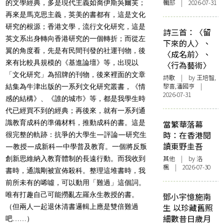
輯部 | 2026-07-31
的文學經典，多是現代主義如喬伊斯吳爾芙；
再來是馬克思主義，英美的書都有，這是文化
研究的根源；香港文學，流行文化研究，這是
詩三首：〈留
英文系出身轉向香港研究的一個轉折；而從左
下來的人〉、
翼的角度看，先是有民間刊發的社運刊物，後
〈成名前〉、
來有比較具規模的《基進論壇》等，出現以
〈行為藝術〉
「文化研究」為招牌的刊物，後來裡面的文章
詩歌
| by 王培智,
黎喜,潘國亨 |
結集為牛津出版的一系列文化研究叢書，《情
2026-07-31
感的結構》、《誰的城巿》等，都是我學生時
代已經買不到的經典；再後來，就有一系列通
識教育成科的準備材料，推動成科的書。這是
當繁華落幕
時：在香港閱
很完整的軌跡：抗爭的大學生—評論—研究生
讀東野圭吾
—教授—成新科—中學普及教育。一個將反叛
其他
| by
洛
創新思維納入教育體制的長遠行動。而我收到
楓
| 2026-07-30
書時，通識剛被宣佈殺科。整理這堆書時，我
前所未有的唏噓，可以動用「難過」這個詞。
唯有打趣自己可能撈亂左羅永生教授的書。
鄧小宇憶施南
生 以珍藏舊照
（但兩人一起退休清書邏輯上應是雙倍難過
細數昔日歲月
吧……）