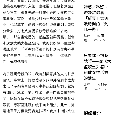
詩慾／私慾：
直接在蒸盤內打入第一隻雞蛋，但接着無論加
淺談詩歌裏
多少隻蛋，都會先逐一打在小碗內，然後才倒
「紅豆」意象
進蒸盤。當然，分量少打兩三隻笨蛋畢竟事
及時間的「到
小，也就算了；但遇上煎蛋餅或做奄列，蛋漿
此一遊」
分量多，打七八隻蛋若效母親這般「多此一
其他
| by 雨
舉」，那自畫蛇足的一點點固執與愚蠢，就會
曦 | 2026-07-29
漸次放大擴大甚至發脹。我終於按捺不住語帶
譏諷地問：「所有雞蛋都直接打到蒸盤去不是
只要你不怕我
更省事嗎？」母親笑說我不懂事：「你識乜
就行——從《大
吖，你淨係識食！」
盜歌王》看邱
剛健女性形象
為了證明母親的笨，我特別留意其他人的打蛋
的誕生
習慣。事實上，打從熒幕前的中外名廚李太方
影評
| by 柯宇
太以至左鄰右里資深人妻甚或初歸新婦，都沒
涵 | 2026-07-28
有如此「笨蛋」的。打蛋，是一門很專業的學
問。比如在鍋邊或碗邊敲蛋容易把碎殼推到蛋
液裏，專家都建議在硬平面上磕蛋。此外，瀟
灑地單手打蛋就更講究技巧：食指中指扶夾住
編輯推介