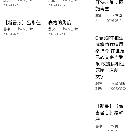
任俠之風：憶
2022-06-22
2022-06-15
施南生
其他
| by 李焯
桃 | 2026-08-04
【新書序】呂永佳
表格的角度
散文集《於是送你
書序
| by
朱少璋
|
散文
| by
朱少璋
|
2023-04-26
2020-11-29
透明雨衣》：隱藏
ChatGPT拒生
的狐步
成模仿作家風
格指令 在世及
已故文豪皆受
限 改提供相近
氛圍「原創」
文字
報導
| by 虛詞編
輯部 | 2026-08-04
【新書】《賣
書者言》編輯
序
書序
| by 阿