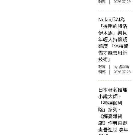
輯部 | 2026-07-29
Nolan斥AI為
「透明的特洛
伊木馬」樂見
年輕人持懷疑
態度 「保持警
惕才能善用新
技術」
報導
| by 虛詞編
輯部 | 2026-07-28
日本著名推理
小說大師、
「神探伽利
略」系列、
《解憂雜貨
店》作者東野
圭吾逝世 享年