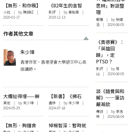
食魔幻錄》
【無形．和你親】
《82年生的金智
思辨」對談整
飲食戰爭
英》：請帶上母親
理
小說
| by
陳韻紅
|
影評
| by
黃柏熹
|
2020-01-17
2019-11-13
一起看的韓國電影
報導
| by 勞緯
洛 | 2026-08-05
作者其他文章
《奧德賽》：
「英雄回
朱少璋
歸」，定
PTSD？
香港作家，香港浸會大學語文中心高
級講師。
影評
| by 易
山 | 2026-08-05
談《錯覺與和
大纜扯得埋——辮
【新書】《拂石
解》──筆訪
子姑娘與沙千夢
記》自序——〈此
其他
| by
朱少璋
|
書序
| by
朱少璋
|
嚴瀚欽
2026-05-29
2024-07-18
岸有人拂石〉
專訪
| by 李浩
榮 | 2026-08-04
【無形．夠鐘食
悼楊智深：暫時就
藥】本草摭談
此打住
散文
| by
朱少璋
|
其他
| by
朱少璋
|