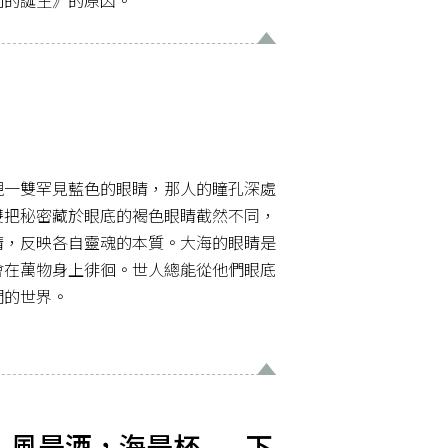
現一雙罕見藍色的眼睛，那人的瞳孔深處
雙把秘密藏於眼底的褐色眼睛截然不同，
睛，反映各自靈魂的本質。大海的眼睛是
會在萬物身上徘徊。世人總能從他們眼底
們的世界。
】風是酒，海是杯——下