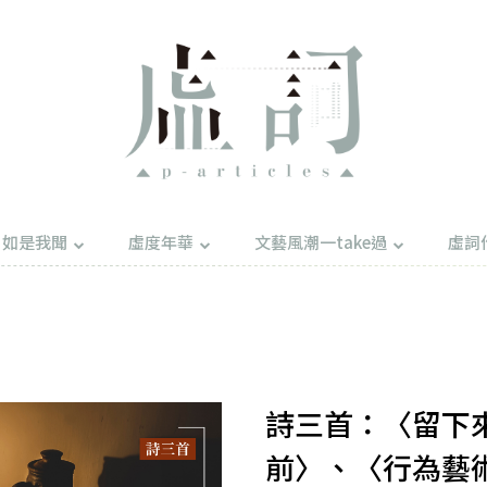
如是我聞
虛度年華
文藝風潮一take過
虛詞
詩三首：〈留下
前〉、〈行為藝