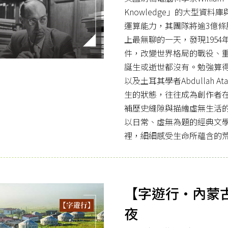
Knowledge」的大型資料庫
運算能力，其團隊將逾3億
上最無聊的一天，發現1954
件，改變世界格局的戰役、
誕生或逝世都沒有。勉強算
以及土耳其學者Abdullah 
生的狀態，往往成為創作者
補歷史縫隙與描繪虛無生活
以日常、虛無為題的經典文
裡，細細感受生命所蘊含的
【字遊行·內蒙
夜