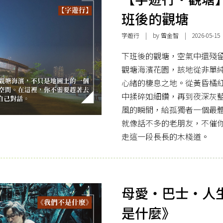
班後的觀塘
字遊行
| by 曾金智 | 2026-05-15
下班後的觀塘，空氣中還殘
觀塘海濱花園，該地從非單
心緒的棲息之地。從黃昏橘
中揉碎如細鑽，再到夜深灰
風的瞬間，給孤獨者一個最
就像話不多的老朋友，不催
走這一段長長的木棧道。
母愛‧巴士‧人
是什麼》