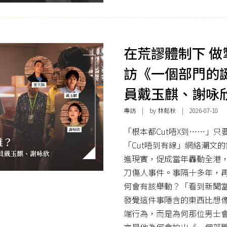
在荒謬體制下 做
訪《一個部門的
員戴玉麒、謝咏
專訪
| by
林懿秋
| 2026-07-10
「根本都Cut唔X到⋯⋯」只
「Cut唔到有線」網絡潮文
進現實，促成當年轟動全港
刀傷人事件。事隔十多年，
何會有該舉動？「看到新聞
發覺這件事隱含的東西比想
端行為，而是為何那位男士
亦是他為何會拍出《一個部