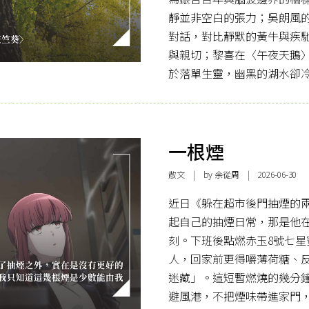
靜並非空白的張力；吳朗風
對話，對比靜默的黃牛與疾
與親切；黎喜在〈午夜天鵝
於落單生靈，幽黑的湖水卻
一根煙
散文
| by 余從周 | 2026-06-30
近日《躲在超市後門抽煙的
起自己的抽煙日常，那是他
刻。下班後點燃赤玉8號七
人，回家前更得嚼薄荷糖、
迷藏」。這短暫燃燒的幾分
避風港，不把煙味帶進家門