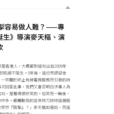
掣容易做人難？——專
誕生》導演麥天樞、演
欣
要是香港人，大概都對這句出自2009年
的怒吼絕不陌生。5年後，這份荒謬卻走
，一宗關於終止有線電視服務而引發的持
再次回望此事，我們又會否明白涉事人為
當刻，是覺得很好笑的。但笑完一輪後，
像中多。最觸動我的並非持刀挾持這個極
會突然『跳掣』？」麥天樞如是說，而這
門的誕生》的原因。