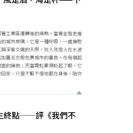
留著工業區運轉後的燥熱。當曾金智走進
純的城市岸隅，它是一種呼吸，一處撫慰
紅與深紫交織的天際，到入夜燈火在水波
藍如舊毛衣般包裹城市的暮色。在每個起
體面的擁抱；而當霓虹累得眨起了眼，它
你回家，只是不緊不慢地跟在身後，陪你
生終點──評《我們不