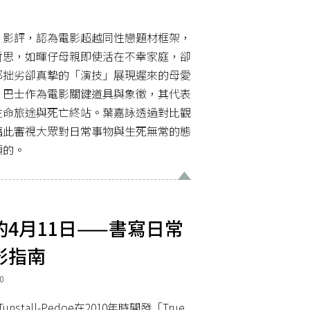
》影評，認為電影超越同性戀題材框架，
哲思，如暉仔母親即使活在不幸家庭，卻
那拙劣卻真摯的「演技」展現遲來的母愛
，巴士作為電影關鍵道具與象徵，其代表
生命旅途與死亡終站。葉嘉詠透過對比觀
藉此審視大眾對日常事物與生死無常的態
頭的。
4月11日——書寫日常
影指南
0
nstall-Pedoe在2010年時開發「True