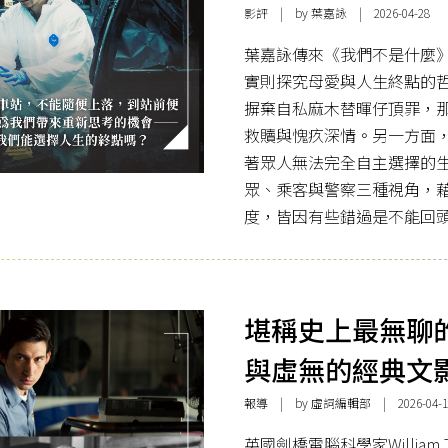
影評
| by
葉嘉詠
| 2026-04-28
葉嘉詠傳來《我們不是什麼
實則探究母愛與人生終點的
摒棄自私麻木替暉仔頂罪，
救贖與愧疚深情。另一方面
著眾人無法完全自主選擇的
眾、乘客與警察三種視角，
度，皆因有些錯過是不能回
堪稱史上最無聊的
與虛無的經典文
報導
| by 虛詞編輯部 | 2026-04-1
英國劍橋電腦科學家William Tu