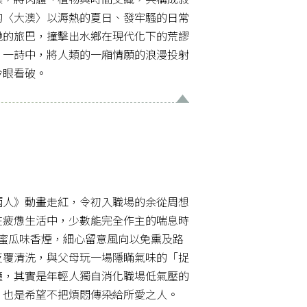
的〈大澳〉以溽熱的夏日、發牢騷的日常
馳的旅巴，撞擊出水鄉在現代化下的荒謬
〉一詩中，將人類的一廂情願的浪漫投射
冷眼看破。
兩人》動畫走紅，令初入職場的余從周想
在疲憊生活中，少數能完全作主的喘息時
星蜜瓜味香煙，細心留意風向以免熏及路
反覆清洗，與父母玩一場隱瞞氣味的「捉
鐘，其實是年輕人獨自消化職場低氣壓的
，也是希望不把煩悶傳染給所愛之人。