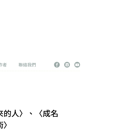
作者
聯絡我們
來的人〉、〈成名
術〉