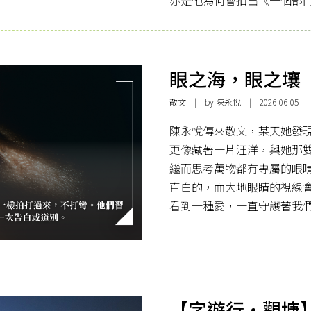
眼之海，眼之壤
散文
| by 陳永悅 | 2026-06-05
陳永悅傳來散文，某天她發
更像藏著一片汪洋，與她那
繼而思考萬物都有專屬的眼
直白的，而大地眼睛的視線
看到一種愛，一直守護著我
【字遊行·觀塘