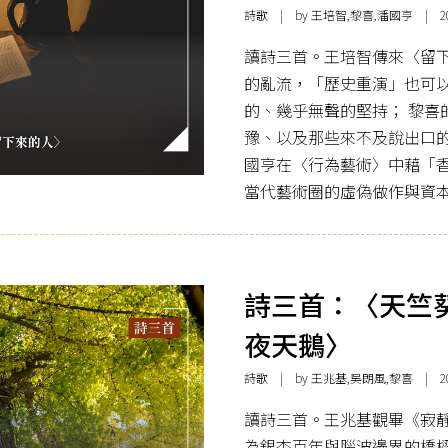
詩歌
| by 王培智,黎喜,潘國亨 | 2026
讀詩三首。王培智傳來〈留
的亂流，「歷史重演」也可
的、幾乎無聲的堅持； 黎喜
豫、以及那些來不及說出口
國亨在〈行為藝術〉中藉「
當代藝術圈的虛偽做作與資
詩三首：〈天竺
夜天鵝〉
詩歌
| by 王兆基,吳朗風,黎喜 | 2026
讀詩三首。王兆基觀畢《寂
為銀杏百年與腦波邊界的橋