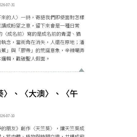
-07-31
下來的人〉一詩，寄語我們即使面對怎樣
以讀成盼望之意，留下來會是一種日常
的〈成名前〉寫的是成名前的青澀、猶
的執念，當街角在消失，人還在原地；潘
香蕉」與「膠帶」的荒誕意象，辛辣嘲弄
本邏輯，戳破聖人假面。
葵〉、〈大澳〉、〈午
-07-10
靜的朋友》創作〈天竺葵〉，讓天竺葵成
樑，將肉體、植物與時間交織，共構成寂