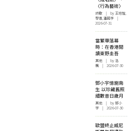
〈行為藝術〉
詩歌
| by 王培智,
黎喜,潘國亨 |
2026-07-31
當繁華落幕
時：在香港閱
讀東野圭吾
其他
| by
洛
楓
| 2026-07-30
鄧小宇憶施南
生 以珍藏舊照
細數昔日歲月
其他
| by 鄧小
宇 | 2026-07-30
歐盟終止威尼