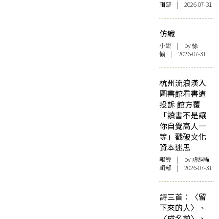
輯部 | 2026-07-31
仿織
小說
| by 悇
愉 | 2026-07-31
杭州流浪漢入
圖書館看書遭
投訴 館方覆
「讀書不是讓
你自覺高人一
等」戳破文化
資本迷思
報導
| by 虛詞編
輯部 | 2026-07-31
詩三首：〈留
下來的人〉、
〈成名前〉、