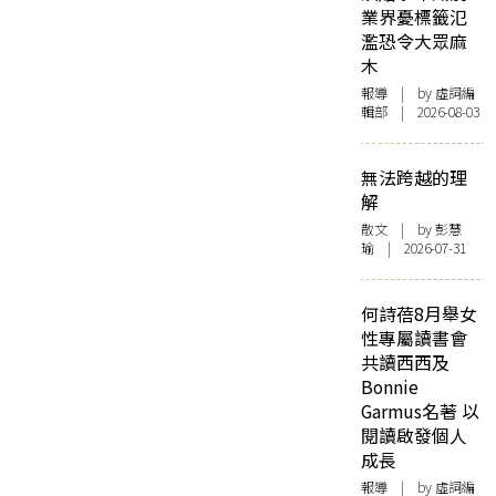
業界憂標籤氾
濫恐令大眾麻
木
報導
| by 虛詞編
輯部 | 2026-08-03
無法跨越的理
解
散文
| by 彭慧
瑜 | 2026-07-31
何詩蓓8月舉女
性專屬讀書會
共讀西西及
Bonnie
Garmus名著 以
閱讀啟發個人
成長
報導
| by 虛詞編