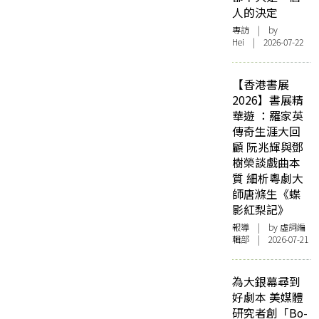
人的決定
專訪
| by
Hei | 2026-07-22
【香港書展
2026】書展精
華遊 ：羅家英
傳奇生涯大回
顧 阮兆輝與鄧
樹榮談戲曲本
質 細析粵劇大
師唐滌生《蝶
影紅梨記》
報導
| by 虛詞編
輯部 | 2026-07-21
為大銀幕尋到
好劇本 美媒體
研究者創「Bo-