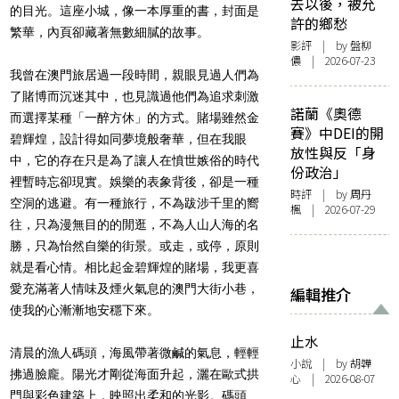
去以後，被允
的目光。這座小城，像一本厚重的書，封面是
許的鄉愁
繁華，內頁卻藏著無數細膩的故事。
影評
| by 盤柳
儂 | 2026-07-23
我曾在澳門旅居過一段時間，親眼見過人們為
了賭博而沉迷其中，也見識過他們為追求刺激
諾蘭《奧德
而選擇某種「一醉方休」的方式。賭場雖然金
賽》中DEI的開
碧輝煌，設計得如同夢境般奢華，但在我眼
放性與反「身
中，它的存在只是為了讓人在憤世嫉俗的時代
份政治」
裡暫時忘卻現實。娛樂的表象背後，卻是一種
時評
| by
周丹
空洞的逃避。有一種旅行，不為跋涉千里的嚮
楓
| 2026-07-29
往，只為漫無目的的閒逛，不為人山人海的名
勝，只為怡然自樂的街景。或走，或停，原則
就是看心情。相比起金碧輝煌的賭場，我更喜
愛充滿著人情味及煙火氣息的澳門大街小巷，
編輯推介
使我的心漸漸地安穩下來。
止水
清晨的漁人碼頭，海風帶著微鹹的氣息，輕輕
小說
| by 胡韡
拂過臉龐。陽光才剛從海面升起，灑在歐式拱
心 | 2026-08-07
門與彩色建築上，映照出柔和的光影。碼頭