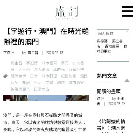
【字遊行·澳門】在時光縫
隙裡的澳門
奧德賽
獨立書
店
香港書展
寂
靜的朋友
字遊行
| by 曾金智 | 2026-02-13
曾金智
字遊行
城市書寫
澳門
在地書
寫
大三巴
漁人碼頭
舊時光
龍華茶樓
熱門文章
縫隙美學
日常
城市肌理
記憶地圖
殖民
印記
旅居
生活
文學
創作
城市觀察
後殖民風景
日常考古
閱讀的盡頭
時評
| by 王建
鏗 | 2026-07-22
澳門，是一座在霓虹與石板路之間呼吸的城
《給阿嬤的情
市。白天，它以古老的牌坊與教堂迎接遊人；
書》：潮水退
夜晚，它以璀璨的燈火與賭場的喧囂吸引世界