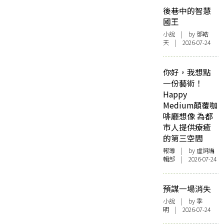
後巷中的智慧
國王
小說
| by 鄧皓
天 | 2026-07-24
你好，我想點
一份藝術！
Happy
Medium顛覆咖
啡廳想像 為都
市人提供療癒
的第三空間
報導
| by 虛詞編
輯部 | 2026-07-24
預謀一場消失
小說
| by 季
明 | 2026-07-24