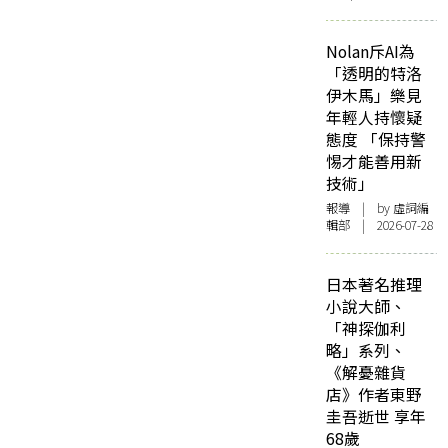
Nolan斥AI為
「透明的特洛
伊木馬」樂見
年輕人持懷疑
態度 「保持警
惕才能善用新
技術」
報導
| by 虛詞編
輯部 | 2026-07-28
日本著名推理
小說大師、
「神探伽利
略」系列、
《解憂雜貨
店》作者東野
圭吾逝世 享年
68歲