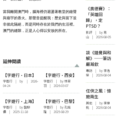
《奧德賽》：
當我離開澳門時，腦海裡仍迴盪著教堂的鐘聲
「英雄回
與廟宇的香火。那聲音提醒我：歷史與當下並
歸」，定
非彼此隔絕，而是同時存在於我們的生活裡。
PTSD？
澳門的縫隙，正是人心得以安放的所在。
影評
| by 易
山 | 2026-08-05
談《錯覺與和
解》──筆訪
延伸閱讀
嚴瀚欽
專訪
| by 李浩
【字遊行·日本】
【字遊行·西安】
榮 | 2026-08-04
留白之域——尋覓
獨年
字遊行
| by | 2026-
字遊行
| by 林翠
04-24
羽 | 2026-03-07
生命的無限可能
任俠之風：憶
施南生
【字遊行·上海】
【字遊行·巴黎】
其他
| by 李焯
艾米莉的廣場舞
Windows
字遊行
| by 盤柳
字遊行
| by 孔銘
桃 | 2026-08-04
儂 | 2025-11-28
隆 | 2025-08-29