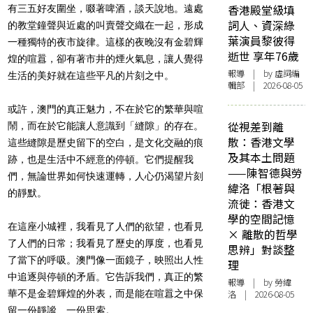
香港殿堂級填
有三五好友圍坐，啜著啤酒，談天說地。遠處
詞人、資深綠
的教堂鐘聲與近處的叫賣聲交織在一起，形成
葉演員黎彼得
一種獨特的夜市旋律。這樣的夜晚沒有金碧輝
逝世 享年76歲
煌的喧囂，卻有著市井的煙火氣息，讓人覺得
報導
| by 虛詞編
生活的美好就在這些平凡的片刻之中。
輯部 | 2026-08-05
或許，澳門的真正魅力，不在於它的繁華與喧
從視差到離
鬧，而在於它能讓人意識到「縫隙」的存在。
散：香港文學
這些縫隙是歷史留下的空白，是文化交融的痕
及其本土問題
跡，也是生活中不經意的停頓。它們提醒我
——陳智德與勞
們，無論世界如何快速運轉，人心仍渴望片刻
緯洛「根著與
的靜默。
流徙：香港文
學的空間記憶
在這座小城裡，我看見了人們的欲望，也看見
× 離散的哲學
了人們的日常；我看見了歷史的厚度，也看見
思辨」對談整
了當下的呼吸。澳門像一面鏡子，映照出人性
理
中追逐與停頓的矛盾。它告訴我們，真正的繁
報導
| by 勞緯
華不是金碧輝煌的外表，而是能在喧囂之中保
洛 | 2026-08-05
留一份靜謐、一份思索。