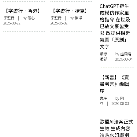
ChatGPT拒生
【字遊行．香港】
【字遊行．捷克】
成模仿作家風
四海為家
來回內拉霍奇夫斯
字遊行
| by 翎心 |
字遊行
| by
惟得
|
格指令 在世及
2025-08-22
2025-05-02
已故文豪皆受
限 改提供相近
氛圍「原創」
文字
報導
| by 虛詞編
輯部 | 2026-08-04
【新書】《賣
書者言》編輯
序
書序
| by 阿
豆 | 2026-08-03
歐盟AI法案正式
生效 生成內容
須貼水印識別