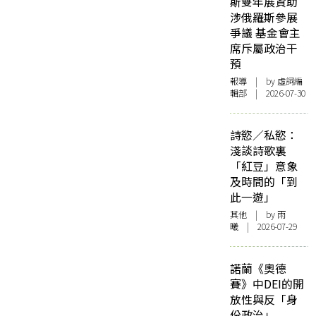
斯雙年展資助
涉俄羅斯參展
爭議 基金會主
席斥屬政治干
預
報導
| by 虛詞編
輯部 | 2026-07-30
詩慾／私慾：
淺談詩歌裏
「紅豆」意象
及時間的「到
此一遊」
其他
| by 雨
曦 | 2026-07-29
諾蘭《奧德
賽》中DEI的開
放性與反「身
份政治」