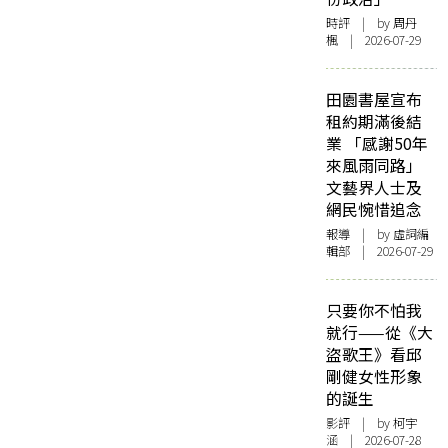
時評
| by
周丹
楓
| 2026-07-29
田園書屋宣布
租約期滿後結
業 「感謝50年
來風雨同路」
文藝界人士及
網民惋惜追念
報導
| by 虛詞編
輯部 | 2026-07-29
只要你不怕我
就行——從《大
盜歌王》看邱
剛健女性形象
的誕生
影評
| by 柯宇
涵 | 2026-07-28