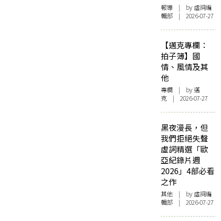
報導
| by 虛詞編
輯部 | 2026-07-27
【邁克專欄：
拍子簿】國
情、風情及其
他
專欄
| by
邁
克
| 2026-07-27
黑夜漫長，但
我們拒絕失聲
虛詞精選「歐
亞紀錄片週
2026」4部必看
之作
其他
| by 虛詞編
輯部 | 2026-07-27