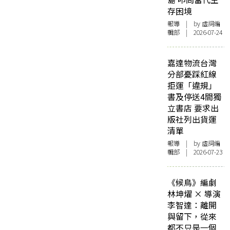
存困境
報導
| by 虛詞編
輯部 | 2026-07-24
嘉達物流台灣
分部憂踩紅線
拒運「違規」
書及停送4間獨
立書店 要求出
版社列出貨運
清單
報導
| by 虛詞編
輯部 | 2026-07-23
《候鳥》編劇
林坤燿 × 導演
李智達：離開
與留下，從來
都不只是一個