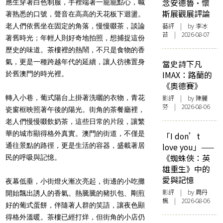
念安德魯·懷
應生穿著白色制服，手裡端著一籠籠點心，喊
斯展觀展評論
著熟悉的口號，聲音在高高的天花板下迴盪。
藝評
| by 李冰
老人們依舊坐在固定的角落，慢慢啜茶，談論
苔 | 2026-08-07
著舊時光；年輕人則好奇地拍照，想捕捉這份
歷史的味道。茶樓裡的熱鬧，不只是食物的香
氣，更是一種跨越年代的延續，讓人彷彿置身
當史詩下凡
IMAX：路蘭的
於舊澳門的時光裡。
《奧德賽》
轉入小巷，葡式陽台上掛著洗曬的衣物，青花
影評
| by 陳麗
芬 | 2026-08-06
瓷窗框映照著午後的陽光。街角的茶餐廳裡，
老人們慢慢啜飲奶茶，這些日常的片段，讓繁
華的城市顯得格外真實。澳門的街道，不僅是
「I don’t
通往景點的路徑，更是生活的容器，盛載著居
love you」——
《蜘蛛俠：英
民的呼吸與記憶。
雄重生》中的
愛與記憶
夜幕低垂，小街燈火漸次亮起，街邊的小吃攤
影評
| by
周丹
開始飄出誘人的香氣。熱騰騰的豬扒包、剛煎
楓
| 2026-08-06
好的葡式蛋餅，伴隨著人群的笑語，讓夜色顯
得格外溫暖。茶樓已經打烊，但街角的小店仍