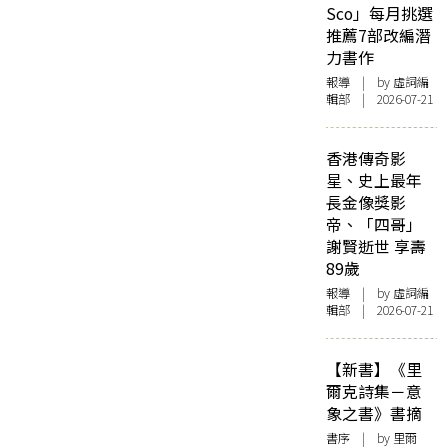
Sco」每月挑選
推薦7部改編潛
力書作
報導
| by 虛詞編
輯部 | 2026-07-21
香港傳奇影
星、史上最年
長金像獎影
帝、「四哥」
謝賢逝世 享壽
89歲
報導
| by 虛詞編
輯部 | 2026-07-21
【新書】《里
爾克詩集－意
象之書》書摘
書序
| by 里爾