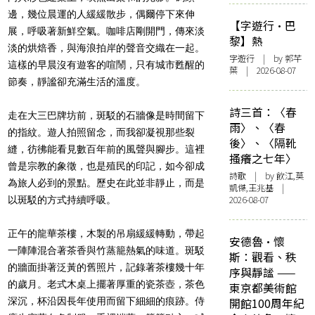
邊，幾位晨運的人緩緩散步，偶爾停下來伸
【字遊行·巴
展，呼吸著新鮮空氣。咖啡店剛開門，傳來淡
黎】熱
淡的烘焙香，與海浪拍岸的聲音交織在一起。
字遊行
| by 郭芊
這樣的早晨沒有遊客的喧鬧，只有城市甦醒的
葉 | 2026-08-07
節奏，靜謐卻充滿生活的溫度。
詩三首：〈春
走在大三巴牌坊前，斑駁的石牆像是時間留下
雨〉、〈春
的指紋。遊人拍照留念，而我卻凝視那些裂
後〉、〈隔靴
縫，彷彿能看見數百年前的風聲與腳步。這裡
搔癢之七年〉
曾是宗教的象徵，也是殖民的印記，如今卻成
詩歌
| by 飲江,莫
為旅人必到的景點。歷史在此並非靜止，而是
凱傑,王兆基 |
2026-08-07
以斑駁的方式持續呼吸。
正午的龍華茶樓，木製的吊扇緩緩轉動，帶起
安德魯·懷
一陣陣混合著茶香與竹蒸籠熱氣的味道。斑駁
斯：觀看、秩
的牆面掛著泛黃的舊照片，記錄著茶樓幾十年
序與靜謐 ——
的歲月。老式木桌上擺著厚重的瓷茶壺，茶色
東京都美術館
深沉，杯沿因長年使用而留下細細的痕跡。侍
開館100周年紀