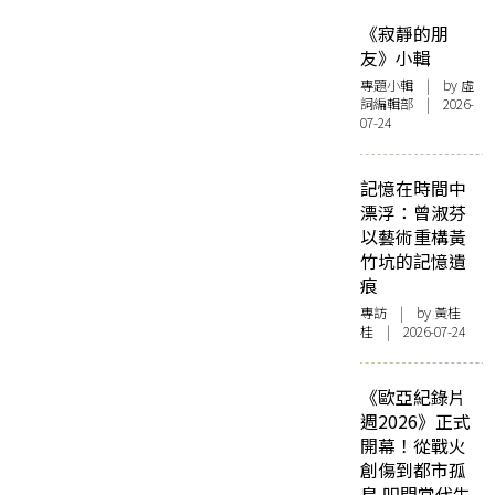
《寂靜的朋
友》小輯
專題小輯
| by 虛
詞編輯部 | 2026-
07-24
記憶在時間中
漂浮：曾淑芬
以藝術重構黃
竹坑的記憶遺
痕
專訪
| by 黃桂
桂 | 2026-07-24
《歐亞紀錄片
週2026》正式
開幕！從戰火
創傷到都市孤
島 叩問當代生