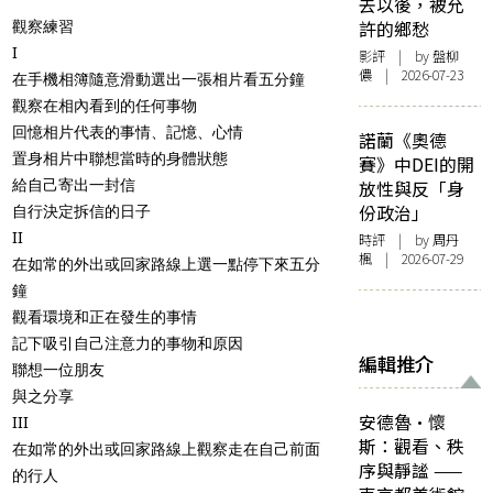
去以後，被允
許的鄉愁
觀察練習
I
影評
| by 盤柳
儂 | 2026-07-23
在手機相簿隨意滑動選出一張相片看五分鐘
觀察在相內看到的任何事物
回憶相片代表的事情、記憶、心情
諾蘭《奧德
置身相片中聯想當時的身體狀態
賽》中DEI的開
給自己寄出一封信
放性與反「身
份政治」
自行決定拆信的日子
II
時評
| by
周丹
楓
| 2026-07-29
在如常的外出或回家路線上選一點停下來五分
鐘
觀看環境和正在發生的事情
記下吸引自己注意力的事物和原因
編輯推介
聯想一位朋友
與之分享
安德魯·懷
III
斯：觀看、秩
在如常的外出或回家路線上觀察走在自己前面
序與靜謐 ——
的行人