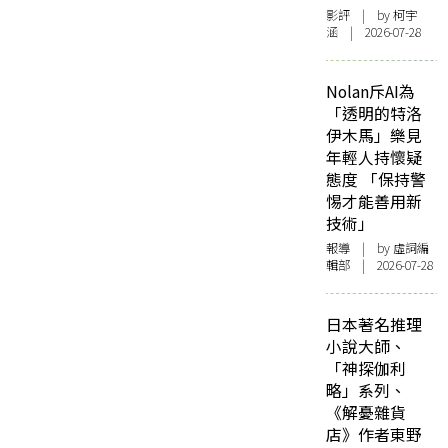
影評
| by 柯宇
涵 | 2026-07-28
Nolan斥AI為
「透明的特洛
伊木馬」樂見
年輕人持懷疑
態度 「保持警
惕才能善用新
技術」
報導
| by 虛詞編
輯部 | 2026-07-28
日本著名推理
小說大師、
「神探伽利
略」系列、
《解憂雜貨
店》作者東野