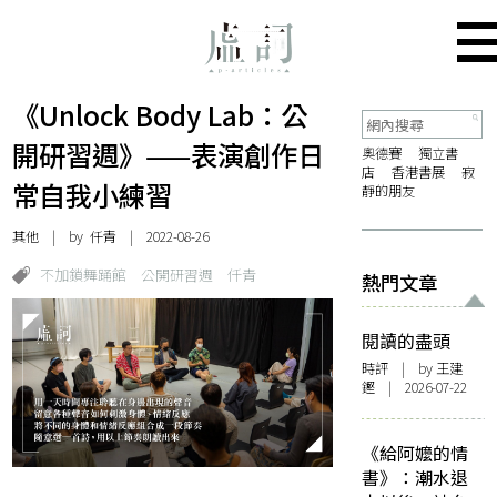
《Unlock Body Lab：公
開研習週》——表演創作日
奧德賽
獨立書
店
香港書展
寂
常自我小練習
靜的朋友
其他
| by
仟青
| 2022-08-26
不加鎖舞踊館
公開研習週
仟青
熱門文章
閱讀的盡頭
時評
| by 王建
鏗 | 2026-07-22
《給阿嬤的情
書》：潮水退