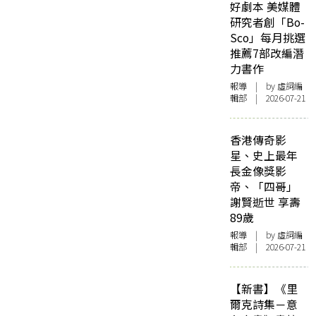
好劇本 美媒體
研究者創「Bo-
Sco」每月挑選
推薦7部改編潛
力書作
報導
| by 虛詞編
輯部 | 2026-07-21
香港傳奇影
星、史上最年
長金像獎影
帝、「四哥」
謝賢逝世 享壽
89歲
報導
| by 虛詞編
輯部 | 2026-07-21
【新書】《里
爾克詩集－意