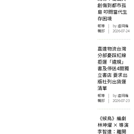
創傷到都市孤
島 叩問當代生
存困境
報導
| by 虛詞編
輯部 | 2026-07-24
嘉達物流台灣
分部憂踩紅線
拒運「違規」
書及停送4間獨
立書店 要求出
版社列出貨運
清單
報導
| by 虛詞編
輯部 | 2026-07-23
《候鳥》編劇
林坤燿 × 導演
李智達：離開