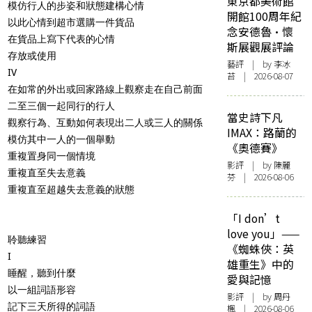
東京都美術館
模仿行人的步姿和狀態建構心情
開館100周年紀
以此心情到超市選購一件貨品
念安德魯·懷
在貨品上寫下代表的心情
斯展觀展評論
存放或使用
藝評
| by 李冰
IV
苔 | 2026-08-07
在如常的外出或回家路線上觀察走在自己前面
二至三個一起同行的行人
當史詩下凡
觀察行為、互動如何表現出二人或三人的關係
IMAX：路蘭的
模仿其中一人的一個舉動
《奧德賽》
重複置身同一個情境
影評
| by 陳麗
重複直至失去意義
芬 | 2026-08-06
重複直至超越失去意義的狀態
「I don’t
love you」——
聆聽練習
《蜘蛛俠：英
I
雄重生》中的
睡醒，聽到什麼
愛與記憶
以一組詞語形容
影評
| by
周丹
記下三天所得的詞語
楓
| 2026-08-06