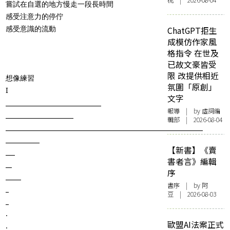
桃 | 2026-08-04
嘗試在自選的地方慢走一段長時間
感受注意力的停佇
感受意識的流動
ChatGPT拒生
成模仿作家風
格指令 在世及
已故文豪皆受
限 改提供相近
想像練習
氛圍「原創」
I
文字
_______________________________
報導
| by 虛詞編
______________________
輯部 | 2026-08-04
________________________________________________________________
___________
【新書】《賣
___
書者言》編輯
__
序
_____
書序
| by 阿
_
豆 | 2026-08-03
_
.
歐盟AI法案正式
.