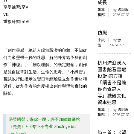
成長
享受練習I至V
報導
| by 虛詞編
VII
輯部 | 2026-07-31
重複練習I至VI
仿織
小說
| by 悇
愉 | 2026-07-31
「創作靈感」總給人虛無飄渺的印象、不知從
何而來靈機一觸的迷思。解開外界給予藝術創
杭州流浪漢入
作「神秘」、「難以理解」的既定觀念，創作
圖書館看書遭
是源自恆常對生活、生命的思考。「小練習」
投訴 館方覆
嘗試以行動指示改變日常經驗建立創作素材和
「讀書不是讓
過程，從創作者的角度帶出創作與恆常實踐的
你自覺高人一
關係。
等」戳破文化
資本迷思
報導
| by 虛詞編
輯部 | 2026-07-31
唔聲唔聲，嚇你一跳：評不加鎖舞踊館
《走走》+《专业不专业 Zhuānyè bù
詩三首：〈留
zhuānyè》