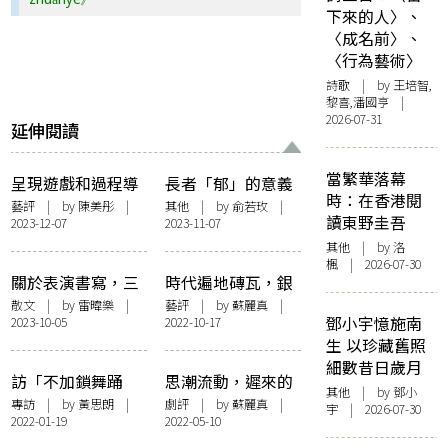
下來的人〉、
〈成名前〉、
〈行為藝術〉
詩歌
| by 王培智,
黎喜,潘國亨 |
2026-07-31
延伸閱讀
當繁華落幕
呈現遊戲和過程導
長者「郁」的意義
時：在香港閱
向的可疑——— 述
——看「身體年
藝評
| by 陳美彤 |
其他
| by 俞若玫 |
讀東野圭吾
2023-12-07
2023-11-07
評Unlock Body
輪」的結業演出
Lab︰Dance-to-be
《一、二…二個
其他
| by
洛
楓
| 2026-07-30
2023 朱仟青以遊戲
半！》
關於表演書寫，三
時代遍地磚瓦，銀
尋找一個表演者的
種可能的意圖
髮族跳老舞：評十
散文
| by
雷暐樂
|
藝評
| by 蘇麗真 |
在的研究呈現
鄧小宇憶施南
2023-10-05
2022-10-17
八有藝「身體年
生 以珍藏舊照
輪」結業演出《渡
細數昔日歲月
度》
訪「不加鎖舞踊
思潮流動，遲來的
其他
| by 鄧小
館」公開研習週
後現代舞蹈——超
專訪
| by
黃思朗
|
劇評
| by
蘇麗真
|
宇 | 2026-07-30
2022-01-19
2022-05-10
——腦洞大開，從
譯不加鎖舞踊館
理性的角度看舞蹈
《相對現場》