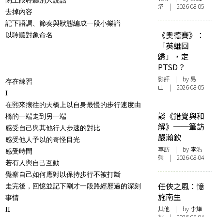
洛 | 2026-08-05
去掉內容
記下語調、節奏與狀態編成一段小樂譜
《奧德賽》：
以聆聽對象命名
「英雄回
歸」，定
PTSD？
影評
| by 易
存在練習
山 | 2026-08-05
I
在熙來攘往的天橋上以自身最慢的步行速度由
談《錯覺與和
橋的一端走到另一端
解》──筆訪
感受自己與其他行人步速的對比
嚴瀚欽
感受他人予以的奇怪目光
專訪
| by 李浩
感受時間
榮 | 2026-08-04
若有人與自己互動
覺察自己如何應對以保持步行不被打斷
任俠之風：憶
走完後，回憶並記下剛才一段路經歷過的深刻
施南生
事情
其他
| by 李焯
II