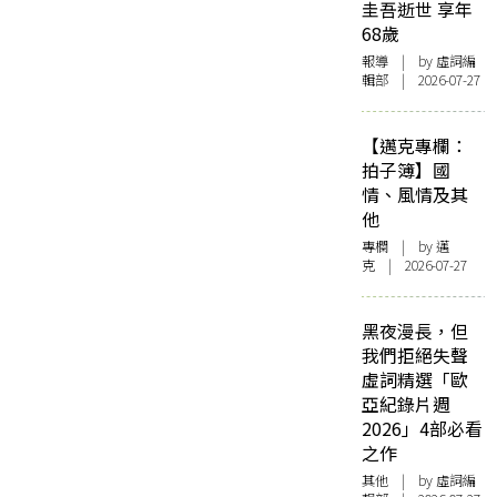
圭吾逝世 享年
68歲
報導
| by 虛詞編
輯部 | 2026-07-27
【邁克專欄：
拍子簿】國
情、風情及其
他
專欄
| by
邁
克
| 2026-07-27
黑夜漫長，但
我們拒絕失聲
虛詞精選「歐
亞紀錄片週
2026」4部必看
之作
其他
| by 虛詞編