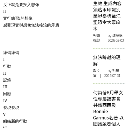
生效 生成內容
反正就是要投入想像
須貼水印識別
II
業界憂標籤氾
實行練習I的想像
濫恐令大眾麻
感受現實與想像無法接洽的矛盾
木
報導
| by 虛詞編
輯部 | 2026-08-03
練習練習
無法跨越的理
I
解
行動
散文
| by 彭慧
II
瑜 | 2026-07-31
記錄
III
何詩蓓8月舉女
回顧
性專屬讀書會
IV
共讀西西及
發現發現
Bonnie
V
Garmus名著 以
組織新的行動
閱讀啟發個人
VI