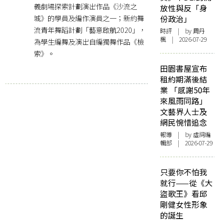
義劇場探索計劃演出作品《沙流之
放性與反「身
城》的學員及編作演員之一；新約舞
份政治」
流青年舞蹈計劃「藝意啟航2020」，
時評
| by
周丹
楓
| 2026-07-29
為學生編舞及演出自編獨舞作品《檢
索》。
田園書屋宣布
租約期滿後結
業 「感謝50年
來風雨同路」
文藝界人士及
網民惋惜追念
報導
| by 虛詞編
輯部 | 2026-07-29
只要你不怕我
就行——從《大
盜歌王》看邱
剛健女性形象
的誕生