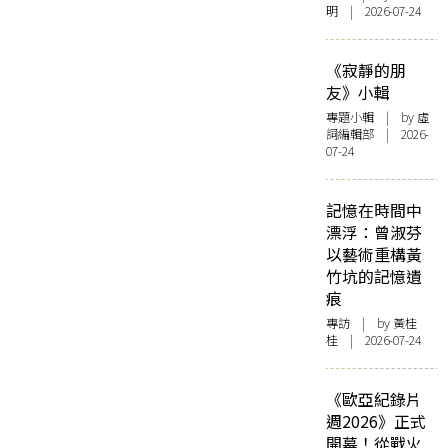
明 | 2026-07-24
《寂靜的朋
友》小輯
專題小輯
| by 虛
詞編輯部 | 2026-
07-24
記憶在時間中
漂浮：曾淑芬
以藝術重構黃
竹坑的記憶遺
痕
專訪
| by 黃桂
桂 | 2026-07-24
《歐亞紀錄片
週2026》正式
開幕！從戰火