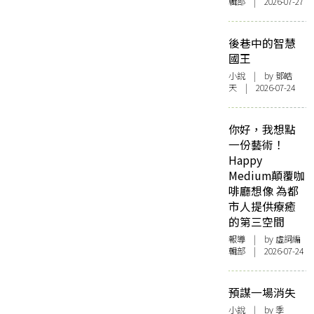
輯部 | 2026-07-27
後巷中的智慧
國王
小說
| by 鄧皓
天 | 2026-07-24
你好，我想點
一份藝術！
Happy
Medium顛覆咖
啡廳想像 為都
市人提供療癒
的第三空間
報導
| by 虛詞編
輯部 | 2026-07-24
預謀一場消失
小說
| by 季