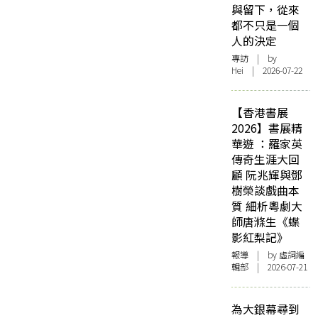
與留下，從來
都不只是一個
人的決定
專訪
| by
Hei | 2026-07-22
【香港書展
2026】書展精
華遊 ：羅家英
傳奇生涯大回
顧 阮兆輝與鄧
樹榮談戲曲本
質 細析粵劇大
師唐滌生《蝶
影紅梨記》
報導
| by 虛詞編
輯部 | 2026-07-21
為大銀幕尋到