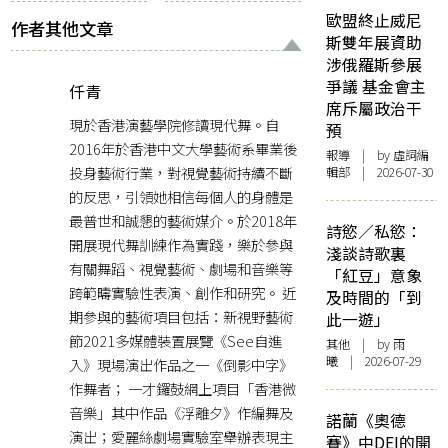
歐盟終止威尼
作者其他文章
斯雙年展資助
涉俄羅斯參展
爭議 基金會主
仟青
席斥屬政治干
現於香港演藝學院修讀現代舞。自
預
2016年於香港中文大學藝術系畢業後
報導
| by 虛詞編
投身藝術行業，對視覺藝術持續不斷
輯部 | 2026-07-30
的反思，引領她相信每個人的身體是
最普世和誠懇的藝術媒介。於2018年
詩慾／私慾：
開展現代舞訓練作為實踐，樂於參與
淺談詩歌裏
有關舞蹈、視覺藝術、劇場和音樂等
「紅豆」意象
跨範疇實驗性表演、創作和研究。 近
及時間的「到
期參與的藝術項目包括：新視野藝術
此一遊」
節2021多媒體裝置展覽《See自進
其他
| by 雨
曦 | 2026-07-29
入》現場演出作品之一《倒影中字》
作舞者； 一才鑼鼓網上項目「香港微
音樂」其中作品《浮離夕》作編舞及
諾蘭《奧德
演出；愛麗絲劇場實驗室舉辦表現主
賽》中DEI的開