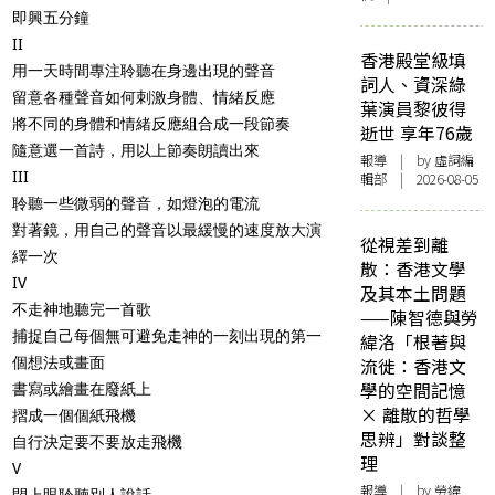
即興五分鐘
II
香港殿堂級填
用一天時間專注聆聽在身邊出現的聲音
詞人、資深綠
留意各種聲音如何刺激身體、情緒反應
葉演員黎彼得
將不同的身體和情緒反應組合成一段節奏
逝世 享年76歲
隨意選一首詩，用以上節奏朗讀出來
報導
| by 虛詞編
III
輯部 | 2026-08-05
聆聽一些微弱的聲音，如燈泡的電流
對著鏡，用自己的聲音以最緩慢的速度放大演
從視差到離
繹一次
散：香港文學
IV
及其本土問題
不走神地聽完一首歌
——陳智德與勞
捕捉自己每個無可避免走神的一刻出現的第一
緯洛「根著與
個想法或畫面
流徙：香港文
學的空間記憶
書寫或繪畫在廢紙上
× 離散的哲學
摺成一個個紙飛機
思辨」對談整
自行決定要不要放走飛機
理
V
報導
| by 勞緯
閉上眼聆聽別人說話