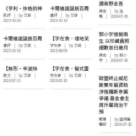
讀東野圭吾
《亨利・休格的神
卡爾維諾誕辰百周
其他
| by
洛
奇故事》：文學對
年：從經典到科學
影評
| by
艾苦
|
書評
| by
艾苦
|
楓
| 2026-07-30
2023-10-26
2023-10-16
電影的逆襲
書寫
鄧小宇憶施南
卡爾維諾誕辰百周
【字在食．埋地芙
生 以珍藏舊照
年：向東的自尋之
娜】突尼西亞菜的
書評
| by
艾苦
|
字在食
| by
艾苦
|
細數昔日歲月
2023-10-16
2023-08-09
旅
女性主義
其他
| by 鄧小
宇 | 2026-07-30
【無形・辛波絲
【字在食．葡式蛋
卡，種種可能】逛
撻】熱羅尼莫斯修
散文
| by
艾苦
|
字在食
| by
艾苦
|
歐盟終止威尼
2023-07-13
2023-02-10
博物館之樂
道院之旅
斯雙年展資助
涉俄羅斯參展
爭議 基金會主
席斥屬政治干
預
報導
| by 虛詞編
輯部 | 2026-07-30