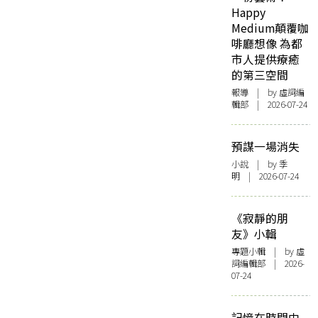
Happy
Medium顛覆咖
啡廳想像 為都
市人提供療癒
的第三空間
報導
| by 虛詞編
輯部 | 2026-07-24
預謀一場消失
小說
| by 季
明 | 2026-07-24
《寂靜的朋
友》小輯
專題小輯
| by 虛
詞編輯部 | 2026-
07-24
記憶在時間中