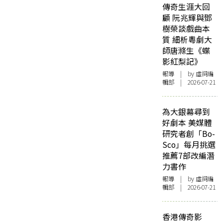
傳奇生涯大回
顧 阮兆輝與鄧
樹榮談戲曲本
質 細析粵劇大
師唐滌生《蝶
影紅梨記》
報導
| by 虛詞編
輯部 | 2026-07-21
為大銀幕尋到
好劇本 美媒體
研究者創「Bo-
Sco」每月挑選
推薦7部改編潛
力書作
報導
| by 虛詞編
輯部 | 2026-07-21
香港傳奇影