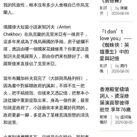
《奧德賽》
我的民族性，根本沒有多少人會稱自己作烏克
影評
| by 陳麗
蘭人。
芬 | 2026-08-06
俄國偉大短篇小說家契訶夫（
Anton
「I don’t
Chekhov
）在烏克蘭的克里米亞有一棟房子，
love you」——
這多年來成為了俄烏兩國的爭拗。房子破爛不
《蜘蛛俠：英
堪，應該由哪一個國家花錢修葺？你要是說是
雄重生》中的
契訶夫是俄羅斯人，那由你們來包辦好了。俄
愛與記憶
羅斯後來直接佔了克里米亞。
影評
| by
周丹
楓
| 2026-08-06
當年布爾加科夫寫完了《大師與馬格列特》，
因為書中對蘇聯政府的諷刺，不得不生一把
香港殿堂級填
火，把手稿燒毁。但後來又憑記憶，把整本小
詞人、資深綠
說從腦中重新提取出來。身為一個作家，最害
葉演員黎彼得
怕就是政府了。小說藝術本來是屬於民間的，
逝世 享年76歲
政府要參一腳，多是為了某種意識形態的清洗
報導
| by 虛詞編
輯部 | 2026-08-05
和迫害。
火車到達摩爾多瓦，已經是中午時分。我和車