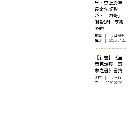
星、史上最年
長金像獎影
帝、「四哥」
謝賢逝世 享壽
89歲
報導
| by 虛詞編
輯部 | 2026-07-21
【新書】《里
爾克詩集－意
象之書》書摘
書序
| by 里爾
克 | 2026-07-20