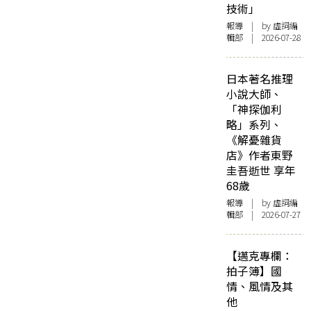
技術」
報導
| by 虛詞編
輯部 | 2026-07-28
日本著名推理
小說大師、
「神探伽利
略」系列、
《解憂雜貨
店》作者東野
圭吾逝世 享年
68歲
報導
| by 虛詞編
輯部 | 2026-07-27
【邁克專欄：
拍子簿】國
情、風情及其
他