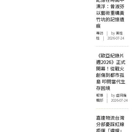
漂浮：曾淑芬
以藝術重構黃
竹坑的記憶遺
痕
專訪
| by 黃桂
桂 | 2026-07-24
《歐亞紀錄片
週2026》正式
開幕！從戰火
創傷到都市孤
島 叩問當代生
存困境
報導
| by 虛詞編
輯部 | 2026-07-24
嘉達物流台灣
分部憂踩紅線
拒運「違規」