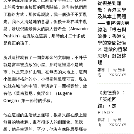
從視差到離
上的母女結束短暫的同房關係，道別時她們留
散：香港文學
了聯絡方式，那位母親說，我一個孩子不要亂
及其本土問題
走。我不太清楚她的意思，但後來我在城中亂
——陳智德與勞
緯洛「根著與
晃，發現俄國最偉大的詩人普希金（
Alexander
流徙：香港文
Pushkin
）被流放在這裏，那時他才二十多歲，
學的空間記憶
是真正的孩子。
× 離散的哲學
思辨」對談整
所以這裡就有了一間普希金的文學館，不外乎
理
就是當年被流放的小屋。那時這裡還不是城
報導
| by 勞緯
市，只是荒原和山嶺。在無盡的大地上，這間
洛 | 2026-08-05
小屋顯得格外的小，小得毫無道理可言。現在
它就在城市的中間，旁邊建了一間檔案館，放
《奧德賽》：
有他《葉甫蓋尼．奧涅金》（
Eugene
「英雄回
Onegin
）第一節詩的手稿。
歸」，定
PTSD？
他在這裡的生活就是無聊，很常只能在紙上漫
影評
| by 易
無目的地塗鴉，畫有很多人的側面像。但我
山 | 2026-08-05
想，他是幸運的。至少，他沒有像陀思妥耶夫