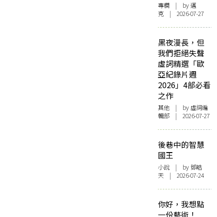
專欄
| by
邁
克
| 2026-07-27
黑夜漫長，但
我們拒絕失聲
虛詞精選「歐
亞紀錄片週
2026」4部必看
之作
其他
| by 虛詞編
輯部 | 2026-07-27
後巷中的智慧
國王
小說
| by 鄧皓
天 | 2026-07-24
你好，我想點
一份藝術！