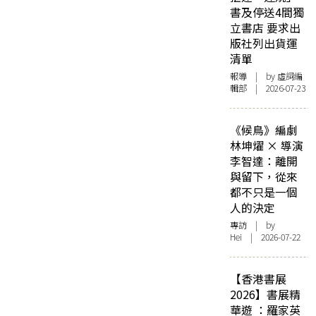
書及停送4間獨
立書店 要求出
版社列出貨運
清單
報導
| by 虛詞編
輯部 | 2026-07-23
《候鳥》編劇
林坤燿 × 導演
李智達：離開
與留下，從來
都不只是一個
人的決定
專訪
| by
Hei | 2026-07-22
【香港書展
2026】書展精
華遊 ：羅家英