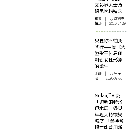
文藝界人士及
網民惋惜追念
報導
| by 虛詞編
輯部 | 2026-07-29
只要你不怕我
就行——從《大
盜歌王》看邱
剛健女性形象
的誕生
影評
| by 柯宇
涵 | 2026-07-28
Nolan斥AI為
「透明的特洛
伊木馬」樂見
年輕人持懷疑
態度 「保持警
惕才能善用新