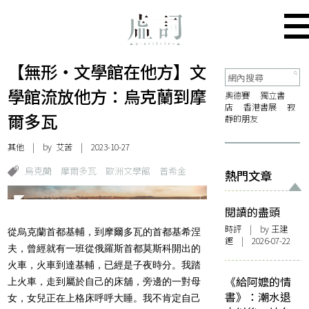
【無形・文學館在他方】文
學館流放他方：烏克蘭到摩
奧德賽
獨立書
店
香港書展
寂
爾多瓦
靜的朋友
其他
| by
艾苦
| 2023-10-27
烏克蘭
摩爾多瓦
歐洲文學館
普希金
熱門文章
閱讀的盡頭
時評
| by 王建
從烏克蘭首都基輔，到摩爾多瓦的首都基希涅
鏗 | 2026-07-22
夫，曾經就有一班從俄羅斯首都莫斯科開出的
火車，火車到達基輔，已經是子夜時分。我踏
《給阿嬤的情
上火車，走到屬於自己的床舖，旁邊的一對母
書》：潮水退
女，女兒正在上格床呼呼大睡。我不肯定自己