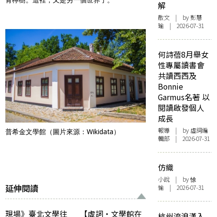
解
散文
| by 彭慧
瑜 | 2026-07-31
何詩蓓8月舉女
性專屬讀書會
共讀西西及
Bonnie
Garmus名著 以
閱讀啟發個人
成長
報導
| by 虛詞編
普希金文學館（圖片來源：Wikidata）
輯部 | 2026-07-31
仿織
小說
| by 悇
延伸閱讀
愉 | 2026-07-31
現場》臺北文學往
【虛詞・文學館在
杭州流浪漢入