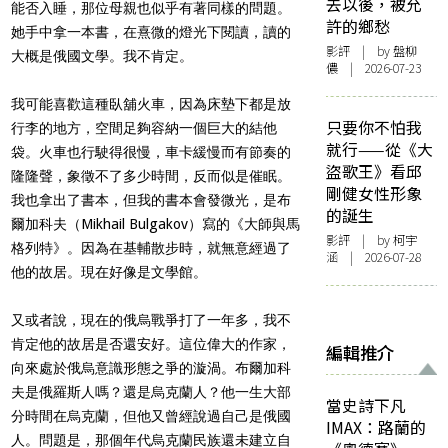
去以後，被允
能否入睡，那位母親也似乎有著同樣的問題。
許的鄉愁
她手中拿一本書，在熹微的燈光下閱讀，讀的
影評
| by 盤柳
大概是俄國文學。我不肯定。
儂 | 2026-07-23
我可能喜歡這種臥舖火車，因為床墊下都是放
只要你不怕我
行李的地方，空間足夠容納一個巨大的結他
就行——從《大
袋。火車也行駛得很慢，車卡緩慢而有節奏的
盜歌王》看邱
隆隆聲，象徵不了多少時間，反而似是催眠。
剛健女性形象
我也拿出了書本，但我的書本會發微光，是布
的誕生
爾加科夫（
Mikhail Bulgakov
）寫的《大師與馬
影評
| by 柯宇
格列特》。因為在基輔散步時，就無意經過了
涵 | 2026-07-28
他的故居。現在好像是文學館。
又或者說，現在的俄烏戰爭打了一年多，我不
肯定他的故居是否還安好。這位偉大的作家，
編輯推介
向來處於俄烏意識形態之爭的漩渦。布爾加科
夫是俄羅斯人嗎？還是烏克蘭人？他一生大部
當史詩下凡
分時間在烏克蘭，但他又曾經說過自己是俄國
IMAX：路蘭的
人。問題是，那個年代烏克蘭民族還未建立自