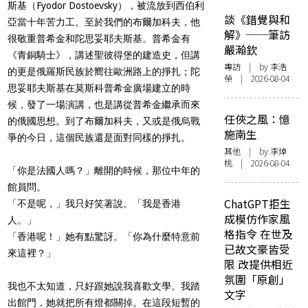
斯基（
Fyodor Dostoevsky
），被流放到西伯利
談《錯覺與和
亞當十年苦力工。至於我們的布爾加科夫，他
解》──筆訪
很敬重普希金和陀思妥耶夫斯基。普希金有
嚴瀚欽
《青銅騎士》，講述聖彼得堡的建造史，但講
專訪
| by 李浩
的更是俄羅斯民族於嚮往歐洲路上的掙扎；陀
榮 | 2026-08-04
思妥耶夫斯基在莫斯科普希金廣場建立的時
候，發了一場演講，也是講從普希金繼承而來
任俠之風：憶
的俄國思想。到了布爾加科夫，又或是俄烏戰
施南生
爭的今日，這個民族還是面對同樣的掙扎。
其他
| by 李焯
桃 | 2026-08-04
「你是法國人嗎？」離開的時候，那位中年的
館員問。
ChatGPT拒生
「不是呢，」我只好笑著說。「我是香港
成模仿作家風
人。」
格指令 在世及
「香港呢！」她有點驚訝。「你為什麼特意前
已故文豪皆受
來這裡？」
限 改提供相近
氛圍「原創」
我也不太知道，只好跟她說我喜歡文學。我踏
文字
出館門，她就把所有燈都關掉。在這段短暫的