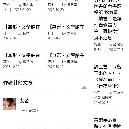
事，私密地圖與異
他方】馬華文學館
空間
| by 瘋木聖
其他
| by
陳慧寧
|
圖書館看書遭
上 | 2025-01-20
2023-10-30
鄉人，「臺北午
的文化樞紐作用
投訴 館方覆
後．漫步調」側記
「讀書不是讓
ft.臺北文學館籌備
你自覺高人一
【無形・文學館在
【無形・文學館在
處
等」戳破文化
他方】開幕了，然
他方】寫字人視角
其他
| by 寂然 |
其他
| by
朱宥勳
|
資本迷思
2023-10-20
2023-10-16
後呢?------我看澳
的文學策展：臺灣
報導
| by 虛詞編
門文學館
文學館及其他文學
輯部 | 2026-07-31
館舍
【無形・文學館在
【無形・文學館在
他方】文學館與文
他方】文學館建成
其他
| by
郭詩詠
|
專訪
| by
曾繼賢
|
詩三首：〈留
2023-10-12
2023-10-11
學的正典化：中國
中！——訪臺北須
下來的人〉、
現代文學館
文蔚、上海周立民
〈成名前〉、
作者其他文章
〈行為藝術〉
詩歌
| by 王培智,
黎喜,潘國亨 |
艾苦
2026-07-31
正在書寫。
當繁華落幕
時：在香港閱