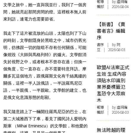
報導
| by 虛詞編
文學之旅中，她一直與我並行，我到了一個房
輯部 | 2026-08-04
間，她就亮起那間房間的燈。這裡根本無人前
來到訪，連電力也需要節省。
【新書】《賣
書者言》編輯
我走下了這片被流放的山頭，太陽也到了下山
序
的時刻，文學館隱身於黑暗之中，城市仍舊光
書序
| by 阿
明，彷彿跟一切的陰暗不存有任何關係，可能
豆 | 2026-08-03
像燒毀《大師與馬格列特》的爐火。文學館消
失於視野之中，或者根本不曾存在過；但換一
歐盟AI法案正式
個角度，它一直存在，亦不需要特意拜訪。
摩
生效 生成內容
爾多瓦這個地方，跟俄羅斯文化有千絲萬縷的
須貼水印識別
關係，這裡一半人說俄語，一半說羅馬尼亞
業界憂標籤氾
語，一半親俄，一半親歐。文學館的建立，也
濫恐令大眾麻
是俄文化意識形態的彰顯。
木
報導
| by 虛詞編
我又隨意踏上了一輛開往羅馬尼亞的巴士，在
輯部 | 2026-08-03
第二大城雅西下了車，看見了國民詩人愛明內
斯庫
（
Mihai Eminescu
）的文學館，和他愛的
無法跨越的理
青檸樹。這裡，又是另一個世界了。