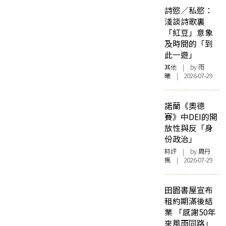
詩慾／私慾：
淺談詩歌裏
「紅豆」意象
及時間的「到
此一遊」
其他
| by 雨
曦 | 2026-07-29
諾蘭《奧德
賽》中DEI的開
放性與反「身
份政治」
時評
| by
周丹
楓
| 2026-07-29
田園書屋宣布
租約期滿後結
業 「感謝50年
來風雨同路」