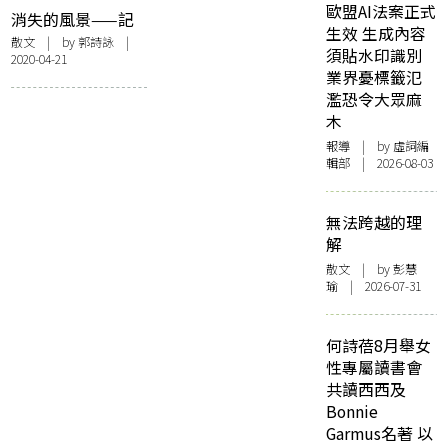
歐盟AI法案正式
消失的風景——記
生效 生成內容
蛇王二
散文
| by
郭詩詠
|
須貼水印識別
2020-04-21
業界憂標籤氾
濫恐令大眾麻
木
報導
| by 虛詞編
輯部 | 2026-08-03
無法跨越的理
解
散文
| by 彭慧
瑜 | 2026-07-31
何詩蓓8月舉女
性專屬讀書會
共讀西西及
Bonnie
Garmus名著 以