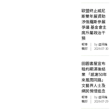
歐盟終止威尼
斯雙年展資助
涉俄羅斯參展
爭議 基金會主
席斥屬政治干
預
報導
| by 虛詞編
輯部 | 2026-07-30
田園書屋宣布
租約期滿後結
業 「感謝50年
來風雨同路」
文藝界人士及
網民惋惜追念
報導
| by 虛詞編
輯部 | 2026-07-29