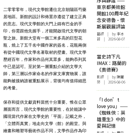
序與靜謐 ——
東京都美術館
二零零零年，現代文學館遷往北京朝陽區芍藥
開館100周年紀
居地區。新館的設計和佈置亦遵從了建立正典
念安德魯·懷
的意志。現代文學館的大門上鑄有巴金的手
斯展觀展評論
印，你需跟他先握手，才能開啟現代文學的朝
藝評
| by 李冰
聖之旅。新館大堂有一個三米多高的巨型花
苔 | 2026-08-07
瓶，燒上了五千名中國作家的簽名，花瓶兩側
有從中國現代文學名著取材的壁畫。現代文學
當史詩下凡
歷經百年，作家和作品何其眾多，能夠忝列其
IMAX：路蘭的
中已是認可。至於第一層重點介紹的文學大
《奧德賽》
師，第三層以作家命名的作家文庫實物展，誰
影評
| by 陳麗
能夠被接納誰被重點展示，背後均有值得細思
芬 | 2026-08-06
的考量。
「I don’t
保存和提供文獻資料當然十分重要。惟在公眾
love you」——
層面而言，現代文學館的重要性，在於能讓中
《蜘蛛俠：英
國現當代作家在文學史的「平面」記載之外，
雄重生》中的
「立體而真實」地走向文學（館）的殿堂。與
愛與記憶
繪畫和雕塑等藝術作品不同，文學作品作為印