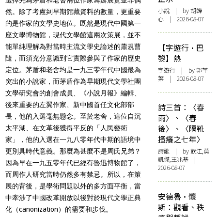
小說
| by 胡韡
然。除了考慮到早期館藏資料的數量，更重要
心 | 2026-08-07
的是作家的文學史地位。既然是現代中國第一
座文學博物館，現代文學館這兩次策展，並不
【字遊行·巴
能單純理解為對當時主流文學史論述的蕭規曹
黎】熱
隨，而須充分意識到它實際參與了作家的歷史
定位。茅盾和老舍均是一九三零年代中國最為
字遊行
| by 郭芊
葉 | 2026-08-07
突出的小說家，而茅盾作為早期現代文學社團
文學研究會的創會成員、《小說月報》編輯、
後來重要的左翼作家、新中國首任文化部部
詩三首：〈春
長，他的入選毫無懸念。至於老舍，這位自沉
雨〉、〈春
後〉、〈隔靴
太平湖、在文革後獲得平反的「人民藝術
搔癢之七年〉
家」，他的入選在一九八零年代中期的語境中
詩歌
| by 飲江,莫
更別具時代意義。那麼為甚麼不是周氏兄弟？
凱傑,王兆基 |
因為早在一九五零年代已經有魯迅博物館了，
2026-08-07
而周作人研究當時仍然多有禁忌。所以，在策
展的背後，是學術問題以外的多方面平衡，當
安德魯·懷
中牽涉了中國改革開放以後對於現代文學正典
斯：觀看、秩
化（canonization）的需要和步伐。