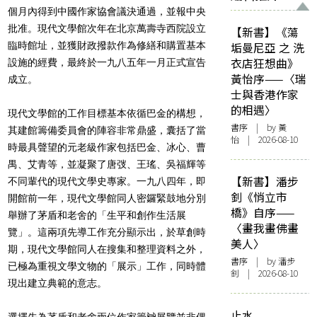
個月內得到中國作家協會議決通過，並報中央
批准。現代文學館次年在北京萬壽寺西院設立
【新書】《蕩
臨時館址，並獲財政撥款作為修繕和購置基本
垢曼尼亞 之 洗
衣店狂想曲》
設施的經費，最終於一九八五年一月正式宣告
黃怡序——〈瑞
成立。
士與香港作家
的相遇〉
現代文學館的工作目標基本依循巴金的構想，
書序
| by
黃
其建館籌備委員會的陣容非常鼎盛，囊括了當
怡
| 2026-08-10
時最具聲望的元老級作家包括巴金、冰心、曹
禺、艾青等，並凝聚了唐弢、王瑤、吳福輝等
【新書】潘步
不同輩代的現代文學史專家。一九八四年，即
釗《悄立市
開館前一年，現代文學館同人密鑼緊鼓地分別
橋》自序——
舉辦了茅盾和老舍的「生平和創作生活展
〈畫我畫佛畫
覽」。這兩項先導工作充分顯示出，於草創時
美人〉
期，現代文學館同人在搜集和整理資料之外，
書序
| by
潘步
已極為重視文學文物的「展示」工作，同時體
釗
| 2026-08-10
現出建立典範的意志。
止水
選擇先為茅盾和老舍兩位作家籌辧展覽並非偶