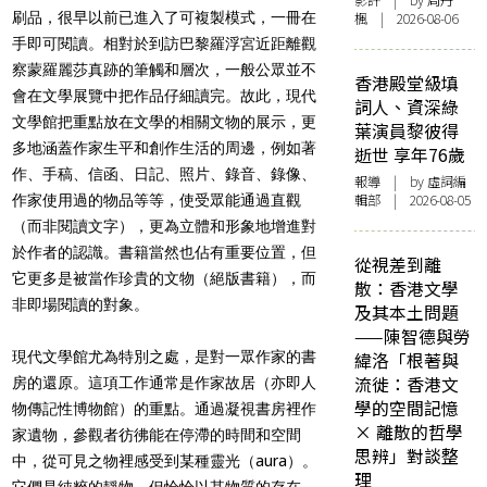
影評
| by
周丹
刷品，很早以前已進入了可複製模式，一冊在
楓
| 2026-08-06
手即可閱讀。相對於到訪巴黎羅浮宮近距離觀
察蒙羅麗莎真跡的筆觸和層次，一般公眾並不
香港殿堂級填
會在文學展覽中把作品仔細讀完。故此，現代
詞人、資深綠
文學館把重點放在文學的相關文物的展示，更
葉演員黎彼得
多地涵蓋作家生平和創作生活的周邊，例如著
逝世 享年76歲
作、手稿、信函、日記、照片、錄音、錄像、
報導
| by 虛詞編
輯部 | 2026-08-05
作家使用過的物品等等，使受眾能通過直觀
（而非閱讀文字），更為立體和形象地增進對
於作者的認識。書籍當然也佔有重要位置，但
從視差到離
它更多是被當作珍貴的文物（絕版書籍），而
散：香港文學
非即場閱讀的對象。
及其本土問題
——陳智德與勞
現代文學館尤為特別之處，是對一眾作家的書
緯洛「根著與
流徙：香港文
房的還原。這項工作通常是作家故居（亦即
人
學的空間記憶
物傳記性博物館）的重點
。
通過凝視書房裡作
× 離散的哲學
家遺物，參觀者彷彿能在停滯的時間和空間
思辨」對談整
中，從可見之物裡感受到某種靈光（aura）。
理
它們是純粹的靜物，但恰恰以其物質的存在，