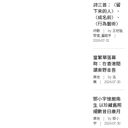
詩三首：〈留
下來的人〉、
〈成名前〉、
〈行為藝術〉
詩歌
| by 王培智,
黎喜,潘國亨 |
2026-07-31
當繁華落幕
時：在香港閱
讀東野圭吾
其他
| by
洛
楓
| 2026-07-30
鄧小宇憶施南
生 以珍藏舊照
細數昔日歲月
其他
| by 鄧小
宇 | 2026-07-30