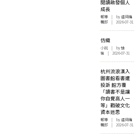
閱讀啟發個人
成長
報導
| by 虛詞編
輯部 | 2026-07-31
仿織
小說
| by 悇
愉 | 2026-07-31
杭州流浪漢入
圖書館看書遭
投訴 館方覆
「讀書不是讓
你自覺高人一
等」戳破文化
資本迷思
報導
| by 虛詞編
輯部 | 2026-07-31