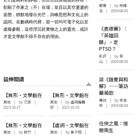
報導
| by 勞緯
彰顯了作家之（不）在場；並且以其空盪盪的
洛 | 2026-08-05
姿態，靜默地發出光芒，詢喚思想和文化上的
認同。
在數碼時代裡，當一切均可電子化以至
《奧德賽》：
虛擬參觀，這些浮沉於實物之上的靈光，或許
「英雄回
才是文學館不得不存在的理由。
歸」，定
PTSD？
影評
| by 易
山 | 2026-08-05
延伸閱讀
談《錯覺與和
解》──筆訪
嚴瀚欽
【無形・文學館在
【無形・文學館在
專訪
| by 李浩
他方】文學館流放
他方】文學館當
其他
| by
艾苦
|
其他
| by 虛詞編輯
榮 | 2026-08-04
2023-10-27
部 | 2023-10-26
他方：烏克蘭到摩
刻：實現、想像、
爾多瓦
時間線
任俠之風：憶
【無形・文學館在
【虛詞・文學館在
施南生
他方】開幕了，然
他方】村上春樹．
其他
| by 寂然 |
其他
| by 黃子翔 |