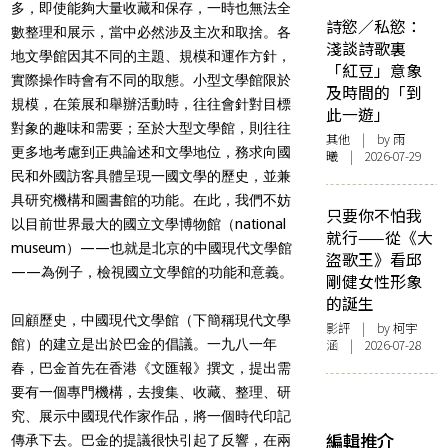
多，即使能夠大量收藏和保存，一時也無法全
詩慾／私慾：
數整理和展示，當中必然涉及主次和取捨。各
淺談詩歌裏
地文學館因其不同的主題、規模和運作方針，
「紅豆」意象
實際操作時會有不同的取態。小型文學館限於
及時間的「到
規模，在策展和舉辦活動時，往往會針對目標
此一遊」
對象的趣味和需要；至於大型文學館，則往往
其他
| by 雨
更多地考慮到正典論述和文學地位，務求向國
曦 | 2026-07-29
民和外國訪客具體呈現一國文學的歷史，並兼
具研究機構和圖書館的功能。在此，我們不妨
只要你不怕我
以目前世界最大的國立文學博物館（national
就行——從《大
museum）——也就是北京的中國現代文學館
盜歌王》看邱
——為例子，檢視國立文學館的功能和意義。
剛健女性形象
的誕生
回顧歷史，中國現代文學館（下簡稱現代文學
影評
| by 柯宇
館）的建立是出於巴金的倡議。一九八一年
涵 | 2026-07-28
春，巴金首先在香港《文匯報》撰文，提出需
要有一個專門機構，去搜集、收藏、整理、研
究、展示中國現代作家作品，將一個時代印記
編輯推介
傳承下去。巴金的提議很快引起了反響，在兩