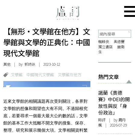
【無形・文學館在他方】文
學館與文學的正典化：中國
蜘蛛俠
奧德賽
獨立書店
施南
現代文學館
生
其他
| by
郭詩詠
| 2023-10-12
文學館
中國現代文學館
文學館在他方
熱門文章
諾蘭《奧德
賽》中DEI的開
近來文學館的相關議題再次受到關注，各界對
放性與反「身
文學館的想像和期望也大有不同。不過歸根究
份政治」
底，若要尋求一個最大最大公約數的話，文學
時評
| by
周丹
館的基本工作大抵離不開文學的搜集、保存、
楓
| 2026-07-29
整理、研究和展示幾個大項。文學相關資料繁