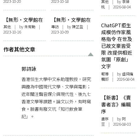
2023-10-20
2023-10-18
其他
| by 李焯
後呢?------我看澳
圖書館．橙子貓
桃 | 2026-08-04
門文學館
【無形・文學館在
【無形・文學館在
ChatGPT拒生
他方】寫字人視角
他方】文學建館，
其他
| by
朱宥勳
|
專訪
| by
陳芷盈
|
成模仿作家風
2023-10-16
2023-10-09
的文學策展：臺灣
錢從何來？探討香
格指令 在世及
文學館及其他文學
港文化資源政策現
已故文豪皆受
館舍
況與出路——訪May
作者其他文章
限 改提供相近
Fung及雷子興
氛圍「原創」
文字
郭詩詠
報導
| by 虛詞編
香港恒生大學中文系助理教授，研究
輯部 | 2026-08-04
興趣為中國現代文學、文學與電影；
近年關注聲音媒介與現代性、後九七
【新書】《賣
香港文學等課題。論文以外，有時寫
書者言》編輯
食。臉書有廢文坑「知行飲食筆
序
記」。
書序
| by 阿
豆 | 2026-08-03