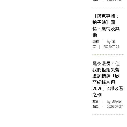
【邁克專欄：
拍子簿】國
情、風情及其
他
專欄
| by
邁
克
| 2026-07-27
黑夜漫長，但
我們拒絕失聲
虛詞精選「歐
亞紀錄片週
2026」4部必看
之作
其他
| by 虛詞編
輯部 | 2026-07-27