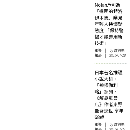
Nolan斥AI為
「透明的特洛
伊木馬」樂見
年輕人持懷疑
態度 「保持警
惕才能善用新
技術」
報導
| by 虛詞編
輯部 | 2026-07-28
日本著名推理
小說大師、
「神探伽利
略」系列、
《解憂雜貨
店》作者東野
圭吾逝世 享年
68歲
報導
| by 虛詞編
輯部 | 2026-07-27