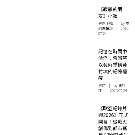
《寂靜的朋
友》小輯
專題小輯
| by 虛
詞編輯部 | 2026-
07-24
記憶在時間中
漂浮：曾淑芬
以藝術重構黃
竹坑的記憶遺
痕
專訪
| by 黃桂
桂 | 2026-07-24
《歐亞紀錄片
週2026》正式
開幕！從戰火
創傷到都市孤
島 叩問當代生