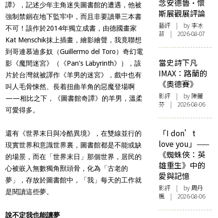
念安德魯·懷
譚》，記述少年主角迷失圖書館的遭遇，他被
斯展觀展評論
強制禁錮在地下監牢中，而且非要讀畢三本書
藝評
| by 李冰
不可！該作於2014年獨立成書，由德國畫家
苔 | 2026-08-07
Kat Menschik抹上插畫，繪影繪聲，我竟聯想
到哥連慕迪多奴（Guillermo del Toro）奇幻電
當史詩下凡
影《魔間迷宮》（《Pan's Labyrinth》），該
IMAX：路蘭的
片於台灣就被譯作《羊男的迷宮》，戲中也有
《奧德賽》
叫人毛骨悚然、長着扭曲羊角的惡魔登場啊
影評
| by 陳麗
——相比之下，《圖書館奇譚》的羊男，溫柔
芬 | 2026-08-06
可愛得多。
「I don’t
還有《世界末日與冷酷異境》，在雙線並行的
love you」——
現實世界和意識世界裏，圖書館都是不能或缺
《蜘蛛俠：英
的場景，而在「世界末日」那個世界，居民的
雄重生》中的
心被嵌入無數獨角獸頭骨，化為「古老的
愛與記憶
夢」，存放於圖書館中，「我」每天的工作就
影評
| by
周丹
是閱讀這些夢。
楓
| 2026-08-06
說不定我也能讀夢