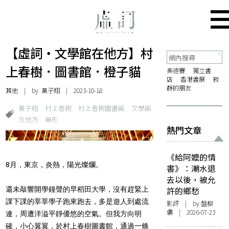
【虛詞・文學館在他方】村
上春樹．圖書館．橙子貓
奧德賽
獨立書
店
香港書展
寂
靜的朋友
其他
| by 黃子翔 | 2023-10-18
黃子翔
村上春樹
村上春樹圖書館
文學館
在他方
無形
熱門文章
《給阿嬤的情
8月，東京，炎熱，陽光燦爛。
書》：潮水退
去以後，被允
還未敲響開學鐘聲的早稻田大學，沒有趕緊上
許的鄉愁
課下課的莘莘學子跑來跑去，多是遊人到處流
影評
| by 盤柳
儂 | 2026-07-23
連，周遭洋溢平靜優悠的空氣。但我方向明
確，小心翼翼，於村上春樹圖書館，通過一條