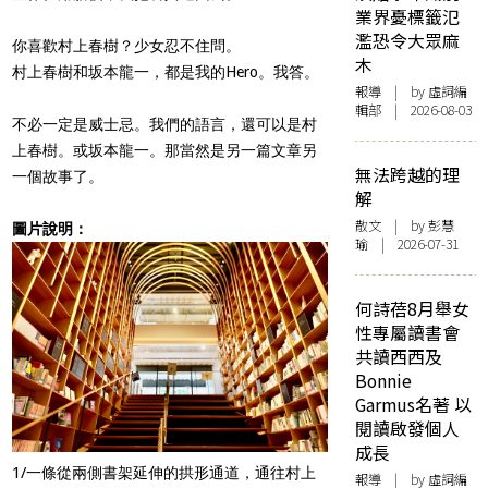
業界憂標籤氾
濫恐令大眾麻
你喜歡村上春樹？少女忍不住問。
木
村上春樹和坂本龍一，都是我的Hero。我答。
報導
| by 虛詞編
輯部 | 2026-08-03
不必一定是威士忌。我們的語言，還可以是村
上春樹。或坂本龍一。那當然是另一篇文章另
無法跨越的理
一個故事了。
解
散文
| by 彭慧
圖片說明：
瑜 | 2026-07-31
何詩蓓8月舉女
性專屬讀書會
共讀西西及
Bonnie
Garmus名著 以
閱讀啟發個人
成長
1/一條從兩側書架延伸的拱形通道，通往村上
報導
| by 虛詞編