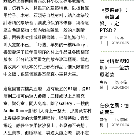
雖然村上春樹圖書館沒有小說世界那麼超現
實，仍有叫人一見難忘的建築特色。以
擅長運
《奧德賽》：
用竹子、木材、石頭等自然材料，結合建築設
「英雄回
歸」，定
計著稱的隈研吾，讓波浪似的木條群，繞着這
PTSD？
座白色建築物；館內猶如隧道一般的木製階
梯，兩旁書架排成壯觀書陣，一望無際似的，
影評
| by 易
山 | 2026-08-05
叫人驚艷不已。「巧遇」羊男的一樓Gallery，
書架擺滿了按年份順序的村上作品及各國翻譯
版本，部分給珍而重之的放在玻璃櫃裏。我也
談《錯覺與和
曾收集不同版本的村上春樹作品，惟只限繁體
解》──筆訪
嚴瀚欽
中文版，跟這個藏書室簡直小巫見大巫。
專訪
| by 李浩
榮 | 2026-08-04
這座圖書館樓高五層，還有最底的B1層，從B1
層到二樓可供遊人參觀，三樓或以上是研究
室、辦公室，閒人免進。除了Gallery，一樓的
任俠之風：憶
Audio Room也能叫人待上一整天，那裏藏有村
施南生
上春樹捐贈的大量黑膠唱片，唱盤轉動，音樂
其他
| by 李焯
桃 | 2026-08-04
掦起，靜靜坐在柔軟沙發上，甚麼都不去想，
人生美事。似睡非睡、魂遊太虛之際，說不定