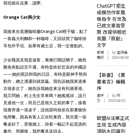
我也能在這裏，讀夢。
ChatGPT拒生
成模仿作家風
Orange Cat與少女
格指令 在世及
已故文豪皆受
限 改提供相近
我後來在底層咖啡廳Orange Cat橙子貓，點了
氛圍「原創」
一客義大利麵和一杯咖啡，又回頭買了咖啡掛
文字
耳包作手信。如果有威士忌，我一定會點的。
報導
| by 虛詞編
輯部 | 2026-08-04
少女職員見我是遊客，漸漸打開話閘子，雖然
難免有點語言不通。有時是終於悲哀的外國語
【新書】《賣
——她的英語和我的日語，有時是眼神手勢與
書者言》編輯
動作，總之溝通到就當贏。我告訴她我來過東
序
京很多次了，她告訴我她從來沒有到過香港。
書序
| by 阿
我又問她，村上先生常來嗎？她搖搖頭，說只
豆 | 2026-08-03
見過他一次，而且已是很久之前的事了，接着
指着旁邊一張桌子，說他當時就坐在那裏愉快
地用餐。因為有客人正在吃東西，我另選一張
歐盟AI法案正式
生效 生成內容
餐桌好了，背後牆上，掛着一幅記不起是誰的
須貼水印識別
畫作。用膳後，我把餐具送回去。