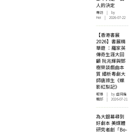
人的決定
專訪
| by
Hei | 2026-07-22
【香港書展
2026】書展精
華遊 ：羅家英
傳奇生涯大回
顧 阮兆輝與鄧
樹榮談戲曲本
質 細析粵劇大
師唐滌生《蝶
影紅梨記》
報導
| by 虛詞編
輯部 | 2026-07-21
為大銀幕尋到
好劇本 美媒體
研究者創「Bo-