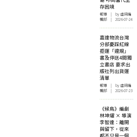
存困境
報導
| by 虛詞編
輯部 | 2026-07-24
嘉達物流台灣
分部憂踩紅線
拒運「違規」
書及停送4間獨
立書店 要求出
版社列出貨運
清單
報導
| by 虛詞編
輯部 | 2026-07-23
《候鳥》編劇
林坤燿 × 導演
李智達：離開
與留下，從來
都不只是一個