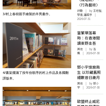
〈行為藝術〉
詩歌
| by 王培智,
3/村上春樹親手繪製的羊男畫作。
黎喜,潘國亨 |
2026-07-31
當繁華落幕
時：在香港閱
讀東野圭吾
其他
| by
洛
楓
| 2026-07-30
鄧小宇憶施南
生 以珍藏舊照
4/書架擺滿了按年份順序的村上作品及各國翻
細數昔日歲月
譯版本。
其他
| by 鄧小
宇 | 2026-07-30
歐盟終止威尼