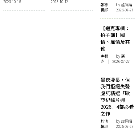
2023-10-16
2023-10-12
的文學策展：臺灣
學的正典化：中國
報導
| by 虛詞編
文學館及其他文學
現代文學館
輯部 | 2026-07-27
館舍
【邁克專欄：
拍子簿】國
情、風情及其
他
專欄
| by
邁
克
| 2026-07-27
黑夜漫長，但
我們拒絕失聲
虛詞精選「歐
亞紀錄片週
2026」4部必看
之作
其他
| by 虛詞編
輯部 | 2026-07-27