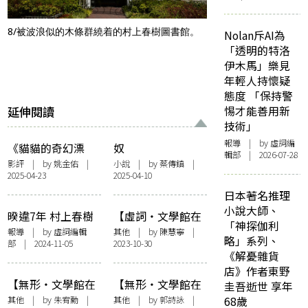
8/被波浪似的木條群繞着的村上春樹圖書館。
Nolan斥AI為
「透明的特洛
伊木馬」樂見
年輕人持懷疑
態度 「保持警
延伸閱讀
惕才能善用新
技術」
報導
| by 虛詞編
《貓貓的奇幻漂
奴
輯部 | 2026-07-28
流》：蛇鷲為何消
影評
| by 姚金佑 |
小說
| by 蔡傳鎮 |
2025-04-23
2025-04-10
失不見？
日本著名推理
小說大師、
暌違7年 村上春樹
【虛詞・文學館在
「神探伽利
長編新作《城與不
他方】馬華文學館
報導
| by 虛詞編輯
其他
| by
陳慧寧
|
略」系列、
部 | 2024-11-05
2023-10-30
確定的牆》繁體中
的文化樞紐作用
《解憂雜貨
文版即將出版 由
店》作者東野
「村上御用譯者」
【無形・文學館在
【無形・文學館在
圭吾逝世 享年
賴明珠操刀
他方】寫字人視角
他方】文學館與文
其他
| by
朱宥勳
|
其他
| by
郭詩詠
|
68歲