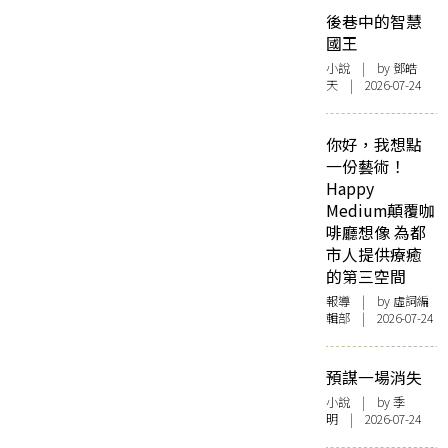
後巷中的智慧
國王
小說
| by 鄧皓
天 | 2026-07-24
你好，我想點
一份藝術！
Happy
Medium顛覆咖
啡廳想像 為都
市人提供療癒
的第三空間
報導
| by 虛詞編
輯部 | 2026-07-24
預謀一場消失
小說
| by 季
明 | 2026-07-24