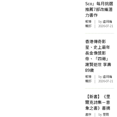
Sco」每月挑選
推薦7部改編潛
力書作
報導
| by 虛詞編
輯部 | 2026-07-21
香港傳奇影
星、史上最年
長金像獎影
帝、「四哥」
謝賢逝世 享壽
89歲
報導
| by 虛詞編
輯部 | 2026-07-21
【新書】《里
爾克詩集－意
象之書》書摘
書序
| by 里爾