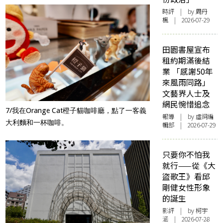
時評
| by
周丹
楓
| 2026-07-29
田園書屋宣布
租約期滿後結
業 「感謝50年
來風雨同路」
文藝界人士及
網民惋惜追念
7/我在Orange Cat橙子貓咖啡廳，點了一客義
報導
| by 虛詞編
大利麵和一杯咖啡。
輯部 | 2026-07-29
只要你不怕我
就行——從《大
盜歌王》看邱
剛健女性形象
的誕生
影評
| by 柯宇
涵 | 2026-07-28