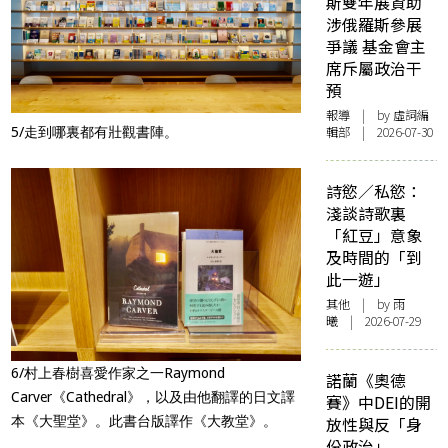
斯雙年展資助
涉俄羅斯參展
爭議 基金會主
席斥屬政治干
預
報導
| by 虛詞編
輯部 | 2026-07-30
5/走到哪裏都有壯觀書陣。
詩慾／私慾：
淺談詩歌裏
「紅豆」意象
及時間的「到
此一遊」
其他
| by 雨
曦 | 2026-07-29
6/村上春樹喜愛作家之一Raymond
諾蘭《奧德
Carver《Cathedral》，以及由他翻譯的日文譯
賽》中DEI的開
本《大聖堂》。此書台版譯作《大教堂》。
放性與反「身
份政治」