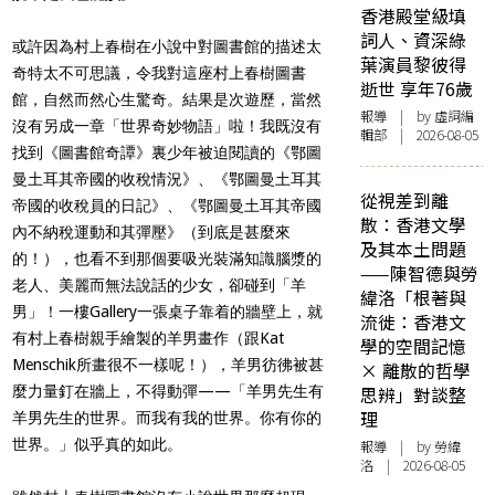
香港殿堂級填
詞人、資深綠
或許因為
村上春樹在小說中對圖書館的描述太
葉演員黎彼得
奇特太不可思議，令我對這座村上春樹圖書
逝世 享年76歲
館，自然而然心生驚奇。結果是次遊歷，當然
報導
| by 虛詞編
沒有另成一章「世界奇妙物語」啦！我既沒有
輯部 | 2026-08-05
找到
《圖書館奇譚》裏少年被迫閱讀的
《鄂圖
曼土耳其帝國的收稅情況》、《鄂圖曼土耳其
從視差到離
帝國的收稅員的日記》、《鄂圖曼土耳其帝國
散：香港文學
內不納稅運動和其彈壓》（到底是甚麼來
及其本土問題
的！），也看不到那個要吸光裝滿知識腦漿的
——陳智德與勞
老人、
美麗而無法說話的少女，卻碰到「羊
緯洛「根著與
男」！一樓Gallery一張桌子靠着的牆壁上，就
流徙：香港文
有村上春樹親手繪製的羊男畫作（跟Kat
學的空間記憶
Menschik所畫很不一樣呢！），羊男彷彿被甚
× 離散的哲學
麼力量釘在牆上，不得動彈——「羊男先生有
思辨」對談整
理
羊男先生的世界。而我有我的世界。你有你的
世界。」似乎真的如此。
報導
| by 勞緯
洛 | 2026-08-05