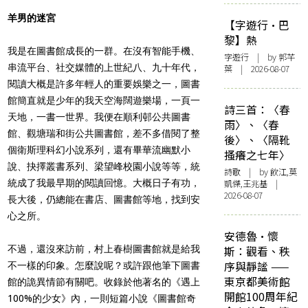
羊男的迷宮
【字遊行·巴
黎】熱
我是在圖書館成長的一群。在沒有智能手機、
字遊行
| by 郭芊
串流平台、社交媒體的上世紀八、九十年代，
葉 | 2026-08-07
閱讀大概是許多年輕人的重要娛樂之一，圖書
館簡直就是少年的我天空海闊遊樂場，一頁一
詩三首：〈春
天地，一書一世界。我便在順利邨公共圖書
雨〉、〈春
館、觀塘瑞和街公共圖書館，差不多借閱了整
後〉、〈隔靴
個衛斯理科幻小說系列，還有畢華流幽默小
搔癢之七年〉
說、抉擇叢書系列、梁望峰校園小說等等，統
詩歌
| by 飲江,莫
統成了我最早期的閱讀回憶。大概日子有功，
凱傑,王兆基 |
2026-08-07
長大後，仍總能在書店、圖書館等地，找到安
心之所。
安德魯·懷
不過，還沒來訪前，村上春樹圖書館就是給我
斯：觀看、秩
序與靜謐 ——
不一樣的印象。怎麼說呢？或許跟他筆下圖書
東京都美術館
館的詭異情節有關吧。
收錄於他著名的《遇上
開館100周年紀
100%的少女》內，一則短篇小說《圖書館奇