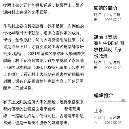
從兩側書架延伸的拱形通道，拾級而上，昂首
閱讀的盡頭
迎向村上春樹的文學殿堂。
時評
| by 王建
鏗 | 2026-07-22
作為村上春樹長期讀者，我不是第一次到他的
母校早稻田大學朝聖，追溯心愛作家的成長、
諾蘭《奧德
學習、創作原點，然而因為疫情阻隔往來，我
賽》中DEI的開
還是待至上月，才首次踏足由著名建築師隈研
放性與反「身
吾操刀設計、2021年落成的早稻田大學國際文
份政治」
學館．村上春樹圖書館，雖然早就買了永遠讀
時評
| by
周丹
不懂的日本雜誌《BRUTUS特別編集：合本 村
楓
| 2026-07-29
上春樹》，看到村上大叔站在圖書館前拍攝的
封面，還有介紹圖書館的專題內容，即使只看
圖片，已感滿足。
編輯推介
有了上次到訪這所大學的經驗，曉得乘搭東京
都內僅存的公營路面電車路線——都電荒川
止水
線，一路駛往終站，便能前往。古老電車沿途
小說
| by 胡韡
心 | 2026-08-07
風光，也是一幕美不勝收的鐵道景緻。