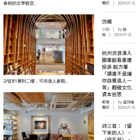
輯部 | 2026-07-31
春樹的文學殿堂。
仿織
小說
| by 悇
愉 | 2026-07-31
杭州流浪漢入
圖書館看書遭
投訴 館方覆
「讀書不是讓
你自覺高人一
2/從B1層到二樓，可供遊人參觀。
等」戳破文化
資本迷思
報導
| by 虛詞編
輯部 | 2026-07-31
詩三首：〈留
下來的人〉、
〈成名前〉、