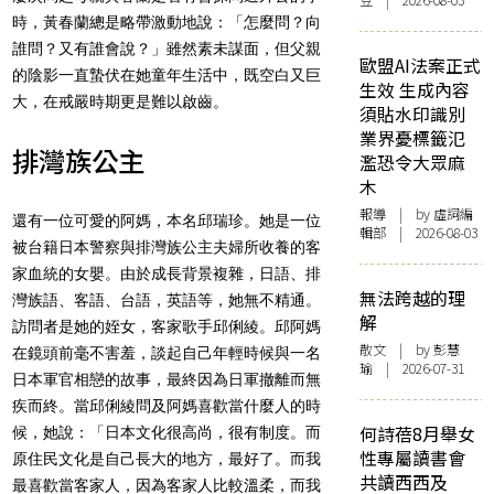
豆 | 2026-08-03
時，黃春蘭總是略帶激動地說：「怎麼問？向
誰問？又有誰會說？」雖然素未謀面，但父親
歐盟AI法案正式
的陰影一直蟄伏在她童年生活中，既空白又巨
生效 生成內容
大，在戒嚴時期更是難以啟齒。
須貼水印識別
業界憂標籤氾
排灣族公主
濫恐令大眾麻
木
報導
| by 虛詞編
還有一位可愛的阿媽，本名邱瑞珍。她是一位
輯部 | 2026-08-03
被台籍日本警察與排灣族公主夫婦所收養的客
家血統的女嬰。由於成長背景複雜，日語、排
無法跨越的理
灣族語、客語、台語，英語等，她無不精通。
解
訪問者是她的姪女，客家歌手邱俐綾。邱阿媽
散文
| by 彭慧
在鏡頭前毫不害羞，談起自己年輕時候與一名
瑜 | 2026-07-31
日本軍官相戀的故事，最終因為日軍撤離而無
疾而終。當邱俐綾問及阿媽喜歡當什麼人的時
何詩蓓8月舉女
候，她說：「日本文化很高尚，很有制度。而
性專屬讀書會
原住民文化是自己長大的地方，最好了。而我
共讀西西及
最喜歡當客家人，因為客家人比較溫柔，而我