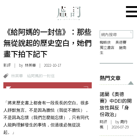
《給阿媽的一封信》：那些
無從說起的歷史空白，她們
蜘蛛俠
奧德賽
獨立書店
施南
畫下拍下記下
生
影評
| by 林英華 | 2022-10-17
林英華
給阿媽的一封信
熱門文章
諾蘭《奧德
賽》中DEI的開
「將來歷史書上都會有一段長長的空白。很多
放性與反「身
人靜默無言。不是因為膽怯（我從不膽怯），
份政治」
不是因為忘懷（我們怎麼能忘懷），只有同代
時評
| by
周丹
人能夠理解發生的事情，但過後必無從說
楓
| 2026-07-29
起。」