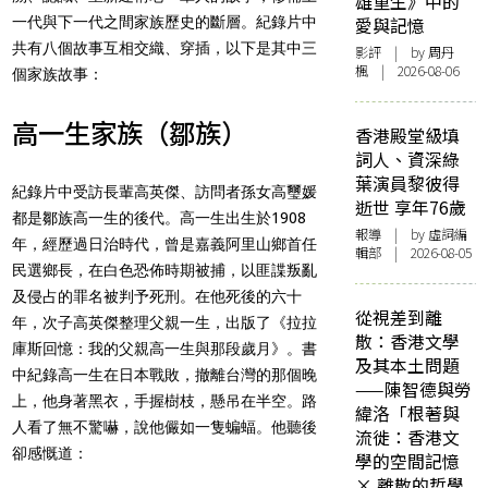
雄重生》中的
一代與下一代之間家族歷史的斷層。紀錄片中
愛與記憶
共有八個故事互相交織、穿插，以下是其中三
影評
| by
周丹
楓
| 2026-08-06
個家族故事：
高一生家族（鄒族）
香港殿堂級填
詞人、資深綠
葉演員黎彼得
紀錄片中受訪長輩高英傑、訪問者孫女高璽媛
逝世 享年76歲
都是鄒族高一生的後代。高一生出生於1908
報導
| by 虛詞編
年，經歷過日治時代，曾是嘉義阿里山鄉首任
輯部 | 2026-08-05
民選鄉長，在白色恐佈時期被捕，以匪諜叛亂
及侵占的罪名被判予死刑。在他死後的六十
從視差到離
年，次子高英傑整理父親一生，出版了《拉拉
散：香港文學
庫斯回憶：我的父親高一生與那段歲月》。書
及其本土問題
中紀錄高一生在日本戰敗，撤離台灣的那個晚
——陳智德與勞
上，他身著黑衣，手握樹枝，懸吊在半空。路
緯洛「根著與
人看了無不驚嚇，說他儼如一隻蝙蝠。他聽後
流徙：香港文
卻感慨道：
學的空間記憶
× 離散的哲學