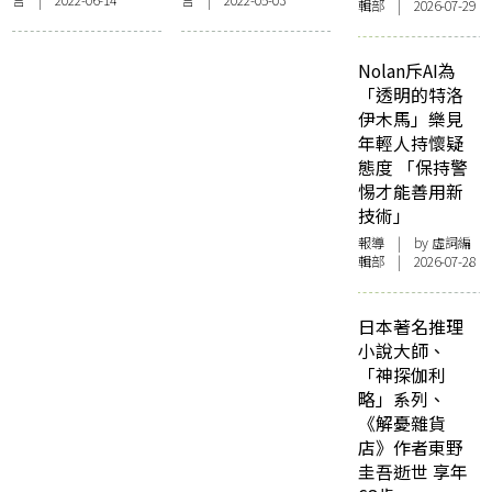
園：課程文化大不
—— 工作文化的比
輯部 | 2026-07-29
同
較
Nolan斥AI為
「透明的特洛
伊木馬」樂見
年輕人持懷疑
態度 「保持警
惕才能善用新
技術」
報導
| by 虛詞編
輯部 | 2026-07-28
日本著名推理
小說大師、
「神探伽利
略」系列、
《解憂雜貨
店》作者東野
圭吾逝世 享年