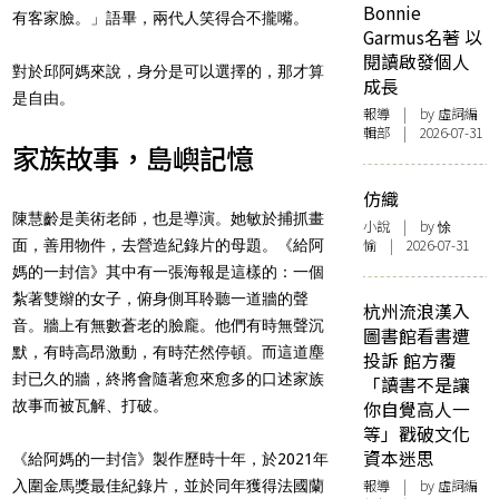
Bonnie
有客家臉。」語畢，兩代人笑得合不攏嘴。
Garmus名著 以
閱讀啟發個人
對於邱阿媽來說，身分是可以選擇的，那才算
成長
是自由。
報導
| by 虛詞編
輯部 | 2026-07-31
家族故事，島嶼記憶
仿織
陳慧齡是美術老師，也是導演。她敏於捕抓畫
小說
| by 悇
愉 | 2026-07-31
面，善用物件，去營造紀錄片的母題。《給阿
媽的一封信》其中有一張海報是這樣的：一個
紮著雙辮的女子，俯身側耳聆聽一道牆的聲
杭州流浪漢入
音。牆上有無數蒼老的臉龐。他們有時無聲沉
圖書館看書遭
默，有時高昂激動，有時茫然停頓。而這道塵
投訴 館方覆
封已久的牆，終將會隨著愈來愈多的口述家族
「讀書不是讓
故事而被瓦解、打破。
你自覺高人一
等」戳破文化
資本迷思
《給阿媽的一封信》製作歷時十年，於2021年
報導
| by 虛詞編
入圍金馬獎最佳紀錄片，並於同年獲得法國蘭