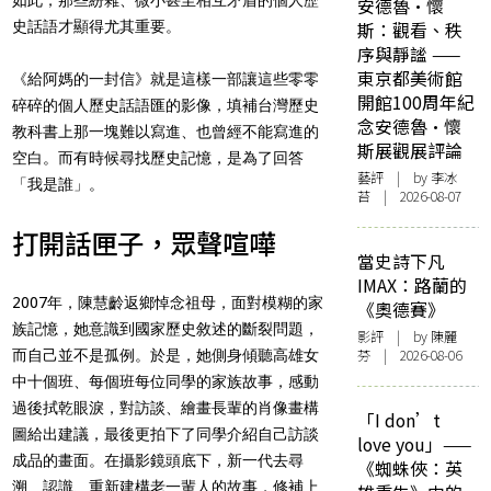
安德魯·懷
史話語才顯得尤其重要。
斯：觀看、秩
序與靜謐 ——
東京都美術館
《給阿媽的一封信》就是這樣一部讓這些零零
開館100周年紀
碎碎的個人歷史話語匯的影像，填補台灣歷史
念安德魯·懷
教科書上那一塊難以寫進、也曾經不能寫進的
斯展觀展評論
空白。而有時候尋找歷史記憶，是為了回答
藝評
| by 李冰
「我是誰」。
苔 | 2026-08-07
打開話匣子，眾聲喧嘩
當史詩下凡
IMAX：路蘭的
2007年，陳慧齡返鄉悼念祖母，面對模糊的家
《奧德賽》
族記憶，她意識到國家歷史敘述的斷裂問題，
影評
| by 陳麗
芬 | 2026-08-06
而自己並不是孤例。於是，她側身傾聽高雄女
中十個班、每個班每位同學的家族故事，感動
過後拭乾眼淚，對訪談、繪畫長輩的肖像畫構
「I don’t
圖給出建議，最後更拍下了同學介紹自己訪談
love you」——
成品的畫面。在攝影鏡頭底下，新一代去尋
《蜘蛛俠：英
溯、認識、重新建構老一輩人的故事，修補上