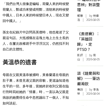
「我們台灣人很像是蝙蝠，荷蘭人來的時候變
思辨」對談整
理
荷蘭人，鄭成功來變成明鄭，清朝來的時候變
中國人，日本人來的時候變日本人，現在又變
報導
| by 勞緯
洛 | 2026-08-05
回中國人。」
孫女在紀錄片中訪問高英傑時，他也複述了父
《奧德賽》：
親這句話。大抵感慨在這塊土地上土生土長的
「英雄回
歸」，定
人，在屢次政權易手中浮浮沉沉，仍然找不到
PTSD？
自己的主體性。
影評
| by 易
山 | 2026-08-05
黃溫恭的遺書
談《錯覺與和
母親在父親黃溫恭被捕時，黃春蘭還在母親的
解》──筆訪
肚子裏，未曾見過父親的容貌，更遑論知道他
嚴瀚欽
生平的一切。多年後，當她終於收到父親在臨
專訪
| by 李浩
行刑時寫給她的「情書」時，一直以為父親是
榮 | 2026-08-04
病故的她覺得生命中忽然蹦出了一個人，不知
如何談起。