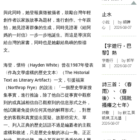
與此同時，她登報廣徵被攝者，鼓勵台灣年輕
止水
創作者以家族故事為題材，進行創作。十年跟
小說
| by 胡韡
心 | 2026-08-07
拍，她見證著群像的生成，同時見證著《給阿
媽的一封信》一步一步地誕生。而這是導演寫
給台灣的家書，同時也是她獻給島嶼的祭禱
【字遊行·巴
文。
黎】熱
字遊行
| by 郭芊
海登．懷特（Hayden White）曾在1987年發表
葉 | 2026-08-07
〈作為文學虛構的歷史文本〉（The Historial
Text as Literary Artifact）一文，引援福萊
詩三首：〈春
（Northrop Frye）的說法：「一個歷史學家搜
雨〉、〈春
集事實，進行推論，除了他自己從事實中觀察
後〉、〈隔靴
到的或真誠相信自己觀察到的信息形式之外，
搔癢之七年〉
他試圖避免提供任何其他的解釋形式」，對歷
詩歌
| by 飲江,莫
史的客觀和真實提出質疑。故那些宏大、單
凱傑,王兆基 |
2026-08-07
一、列入正典的歷史話語不過是編纂者的主觀
虛構和敘述，只是歷史全貌的冰山一角。正正
如此，那些紛雜、微小甚至相互矛盾的個人歷