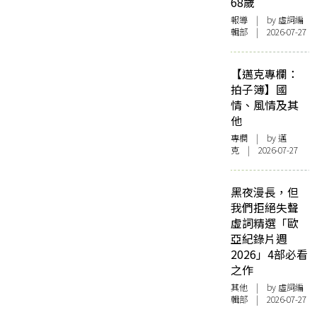
68歲
報導
| by 虛詞編
輯部 | 2026-07-27
【邁克專欄：
拍子簿】國
情、風情及其
他
專欄
| by
邁
克
| 2026-07-27
黑夜漫長，但
我們拒絕失聲
虛詞精選「歐
亞紀錄片週
2026」4部必看
之作
其他
| by 虛詞編
輯部 | 2026-07-27