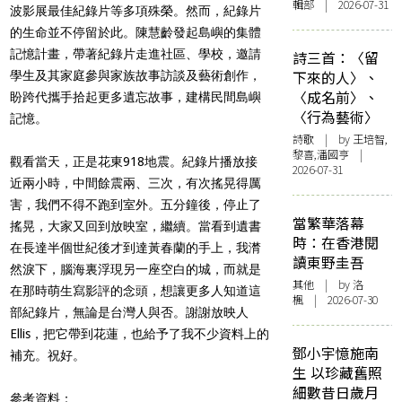
輯部 | 2026-07-31
波影展最佳紀錄片等多項殊榮。然而，紀錄片
的生命並不停留於此。陳慧齡發起島嶼的集體
記憶計畫，帶著紀錄片走進社區、學校，邀請
詩三首：〈留
下來的人〉、
學生及其家庭參與家族故事訪談及藝術創作，
〈成名前〉、
盼跨代攜手拾起更多遺忘故事，建構民間島嶼
〈行為藝術〉
記憶。
詩歌
| by 王培智,
黎喜,潘國亨 |
觀看當天，正是花東918地震。紀錄片播放接
2026-07-31
近兩小時，中間餘震兩、三次，有次搖晃得厲
害，我們不得不跑到室外。五分鐘後，停止了
當繁華落幕
搖晃，大家又回到放映室，繼續。當看到遺書
時：在香港閱
在長達半個世紀後才到達黃春蘭的手上，我潸
讀東野圭吾
然淚下，腦海裏浮現另一座空白的城，而就是
其他
| by
洛
在那時萌生寫影評的念頭，想讓更多人知道這
楓
| 2026-07-30
部紀錄片，無論是台灣人與否。謝謝放映人
Ellis，把它帶到花蓮，也給予了我不少資料上的
鄧小宇憶施南
補充。祝好。
生 以珍藏舊照
細數昔日歲月
參考資料：