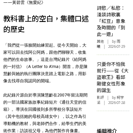
——黃碧雲《無愛紀》
詩慾／私慾：
淺談詩歌裏
教科書上的空白，集體口述
「紅豆」意象
的歷史
及時間的「到
此一遊」
其他
| by 雨
「我們從一張臉開始練習起。從今天開始，大
曦 | 2026-07-29
家可以回去找阿公阿媽，跟他們聊聊天，收集
他們的生命故事。」這是台灣紀錄片《給阿媽
只要你不怕我
的一封信》（A Letter to A’ma）開首，亦是陳
就行——從《大
慧齡與她的執行團隊決意踏上電影之路，用影
盜歌王》看邱
像去找尋自我認同的開端。
剛健女性形象
的誕生
此紀錄片源自於導演陳慧齡在2007年留法期間
影評
| by 柯宇
的一部法國家族故事紀錄短片《通往天堂的信
涵 | 2026-07-28
箱》。導演在回國後到多所學校分享該短片
（其中包括她的母校高雄女中），以之作為引
導動機的教材，與老師們合作，給學生們的美
編輯推介
術作業：訪談祖父母，為他們製作肖像畫。