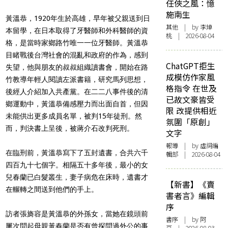
任俠之風：憶
施南生
黃溫恭，1920年生於高雄，早年被父親送到日
其他
| by 李焯
本留學，在日本取得了牙醫師和外科醫師的資
桃 | 2026-08-04
格，是當時家鄉路竹唯一一位牙醫師。黃溫恭
目睹戰後台灣社會的混亂和政府的作為，感到
ChatGPT拒生
失望，他與朋友的叔叔組織讀書會，開始在路
成模仿作家風
竹教導年輕人閱讀左派書籍，研究馬列思想，
格指令 在世及
後經人介紹加入共產黨。在二二八事件後的清
已故文豪皆受
鄉運動中，黃溫恭備感壓力而出面自首，但因
限 改提供相近
未能供出更多成員名單，被判15年徒刑。然
氛圍「原創」
而，判決書上呈後，被蔣介石改判死刑。
文字
報導
| by 虛詞編
在臨刑前，黃溫恭寫下了五封遺書，合共六千
輯部 | 2026-08-04
四百九十七個字。相隔五十多年後，最小的女
兒春蘭已白髮叢生，妻子病危在床時，遺書才
【新書】《賣
在輾轉之間送到他們的手上。
書者言》編輯
序
訪者張旖容是黃溫恭的外孫女，當她在鏡頭前
書序
| by 阿
屢次問起母親黃春蘭是否有曾探問過外公的事