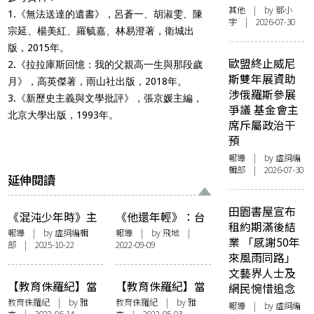
其他
| by 鄧小
1.《無法送達的遺書》，呂蒼一、胡淑雯、陳
宇 | 2026-07-30
宗延、楊美紅、羅毓嘉、林易澄著，衛城出
版，2015年。
歐盟終止威尼
2.《拉拉庫斯回憶：我的父親高一生與那段歲
斯雙年展資助
月》，高英傑著，雨山社出版，2018年。
涉俄羅斯參展
3.《新歷史主義與文學批評》，張京媛主編，
爭議 基金會主
北京大學出版，1993年。
席斥屬政治干
預
報導
| by 虛詞編
輯部 | 2026-07-30
延伸閱讀
田園書屋宣布
《混沌少年時》主
《他還年輕》：台
租約期滿後結
演發起「Letters
灣詩人吳晟，從左
報導
| by 虛詞編輯
報導
| by 飛地 |
業 「感謝50年
部 | 2025-10-22
2022-09-09
to Our Sons」項目
統轉向本土的政治
來風雨同路」
號召全球父親為兒
意識
文藝界人士及
寫信 彙集成書促跨
【教育侏羅紀】當
【教育侏羅紀】當
網民惋惜追念
世代溝通
我走進台灣幼兒
我走進台灣幼兒園
教育侏羅紀
| by 雅
教育侏羅紀
| by 雅
報導
| by 虛詞編
言 | 2022-06-14
言 | 2022-05-03