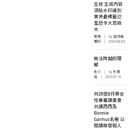
生效 生成內容
須貼水印識別
業界憂標籤氾
濫恐令大眾麻
木
報導
| by 虛詞編
輯部 | 2026-08-03
無法跨越的理
解
散文
| by 彭慧
瑜 | 2026-07-31
何詩蓓8月舉女
性專屬讀書會
共讀西西及
Bonnie
Garmus名著 以
閱讀啟發個人