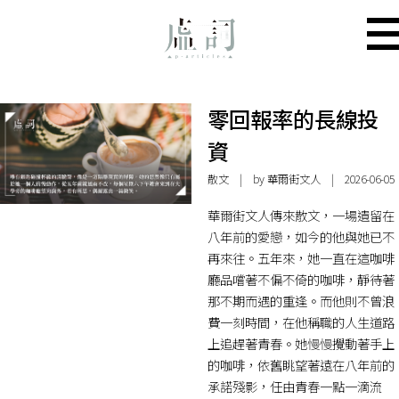
零回報率的長線投
資
散文
| by 華爾街文人 | 2026-06-05
華爾街文人傳來散文，一場遺留在
八年前的愛戀，如今的他與她已不
再來往。五年來，她一直在這咖啡
廳品嚐著不偏不倚的咖啡，靜待著
那不期而遇的重逢。而他則不曾浪
費一刻時間，在他稱職的人生道路
上追趕著青春。她慢慢攪動著手上
的咖啡，依舊眺望著遠在八年前的
承諾殘影，任由青春一點一滴流