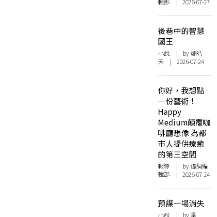
輯部 | 2026-07-27
後巷中的智慧
國王
小說
| by 鄧皓
天 | 2026-07-24
你好，我想點
一份藝術！
Happy
Medium顛覆咖
啡廳想像 為都
市人提供療癒
的第三空間
報導
| by 虛詞編
輯部 | 2026-07-24
預謀一場消失
小說
| by 季