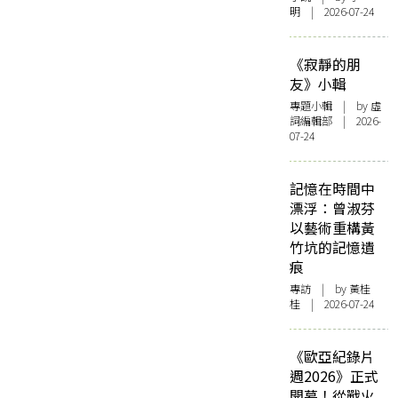
明 | 2026-07-24
《寂靜的朋
友》小輯
專題小輯
| by 虛
詞編輯部 | 2026-
07-24
記憶在時間中
漂浮：曾淑芬
以藝術重構黃
竹坑的記憶遺
痕
專訪
| by 黃桂
桂 | 2026-07-24
《歐亞紀錄片
週2026》正式
開幕！從戰火