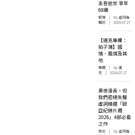
圭吾逝世 享年
68歲
報導
| by 虛詞編
輯部 | 2026-07-27
【邁克專欄：
拍子簿】國
情、風情及其
他
專欄
| by
邁
克
| 2026-07-27
黑夜漫長，但
我們拒絕失聲
虛詞精選「歐
亞紀錄片週
2026」4部必看
之作
其他
| by 虛詞編