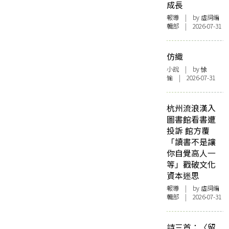
成長
報導
| by 虛詞編
輯部 | 2026-07-31
仿織
小說
| by 悇
愉 | 2026-07-31
杭州流浪漢入
圖書館看書遭
投訴 館方覆
「讀書不是讓
你自覺高人一
等」戳破文化
資本迷思
報導
| by 虛詞編
輯部 | 2026-07-31
詩三首：〈留