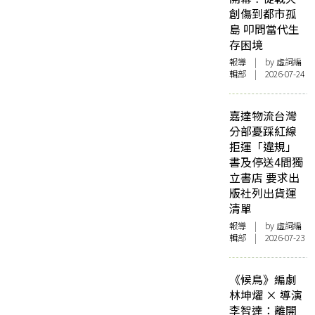
創傷到都市孤
島 叩問當代生
存困境
報導
| by 虛詞編
輯部 | 2026-07-24
嘉達物流台灣
分部憂踩紅線
拒運「違規」
書及停送4間獨
立書店 要求出
版社列出貨運
清單
報導
| by 虛詞編
輯部 | 2026-07-23
《候鳥》編劇
林坤燿 × 導演
李智達：離開