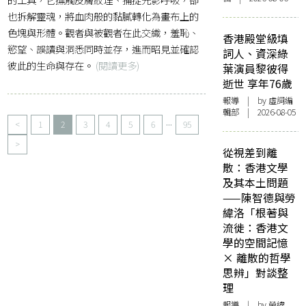
也拆解靈魂，將血肉般的黏膩轉化為畫布上的
色塊與形體。觀者與被觀者在此交織，羞恥、
香港殿堂級填
慾望、誤讀與洞悉同時並存，進而昭見並確認
詞人、資深綠
彼此的生命與存在。
(閱讀更多)
葉演員黎彼得
逝世 享年76歲
報導
| by 虛詞編
輯部 | 2026-08-05
...
<
1
2
3
4
5
6
95
>
從視差到離
散：香港文學
及其本土問題
——陳智德與勞
緯洛「根著與
流徙：香港文
學的空間記憶
× 離散的哲學
思辨」對談整
理
報導
| by 勞緯