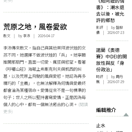
《給阿嬤的情
書》：潮水退
去以後，被允
許的鄉愁
荒原之地，風卷愛欲
影評
| by 盤柳
儂 | 2026-07-23
散文
| by 李沛 | 2026-04-17
李沛傳來散文，指自己與其他崇拜波伏娃的女
諾蘭《奧德
孩不同，她選擇不做波伏娃的「兵」。她寧願
賽》中DEI的開
推開那扇門，直面一切愛、瘋狂與慾望。看著
放性與反「身
《呼嘯山莊》海報上希斯克利夫與凱西的糾
份政治」
葛，以及荒原上飛馳的風與愛慾，她認為再多
時評
| by
周丹
楓
| 2026-07-29
精巧的「主義」，也無法解釋為何情與愛最終
都會淪為某種宿命。愛情從來不是一句標準的
句子；世人之所以堅持書寫愛情，正是因為每
個人的心中，都有一個無法癒合的心洞。
(閱讀
編輯推介
更多)
止水