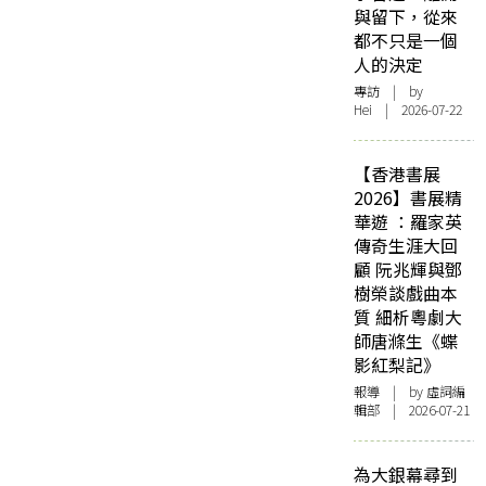
與留下，從來
都不只是一個
人的決定
專訪
| by
Hei | 2026-07-22
【香港書展
2026】書展精
華遊 ：羅家英
傳奇生涯大回
顧 阮兆輝與鄧
樹榮談戲曲本
質 細析粵劇大
師唐滌生《蝶
影紅梨記》
報導
| by 虛詞編
輯部 | 2026-07-21
為大銀幕尋到