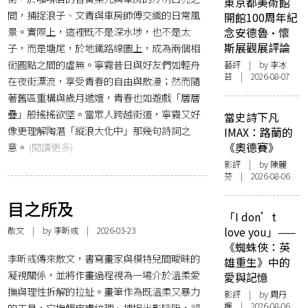
東京都美術館
間，捕捉浪子、文青與車房師傅交織的日常風
開館100周年紀
景。實際上，這裡既不是深水埗，也不是太
念安德魯·懷
斯展觀展評論
子，而是塘尾，於地鐵路線圖上，成為兩個相
銜圓點之間的虛無。寧霧昔日與好友們如輕舟
藝評
| by 李冰
苔 | 2026-08-07
在夜街漂流，享受青春的自由與散漫；然而隨
著舊區重構與歲月遞嬗，青春也如遊戲「層層
疊」般搖搖欲墜。當眾人跨越街道，寧霧又好
當史詩下凡
像更理解陶潛「縱浪大化中」那幾句詩詞之
IMAX：路蘭的
意。
(閱讀更多)
《奧德賽》
影評
| by 陳麗
芬 | 2026-08-06
目之所及
「I don’t
散文
| by 李昕彧 | 2026-03-23
love you」——
《蜘蛛俠：英
李昕彧傳來散文，書寫畫家與模特兒間曖昧的
雄重生》中的
凝視關係，並將作畫過程視為一場介於溫柔愛
愛與記憶
撫與理性拆解的拉扯。畫筆作為既溫柔又暴力
影評
| by
周丹
楓
| 2026-08-06
的工具，它撫觸皮膚紋理、捕捉光影呼吸，卻