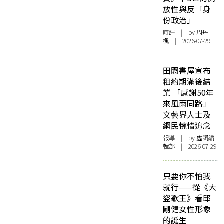
放性與反「身
份政治」
時評
| by
周丹
楓
| 2026-07-29
田園書屋宣布
租約期滿後結
業 「感謝50年
來風雨同路」
文藝界人士及
網民惋惜追念
報導
| by 虛詞編
輯部 | 2026-07-29
只要你不怕我
就行——從《大
盜歌王》看邱
剛健女性形象
的誕生