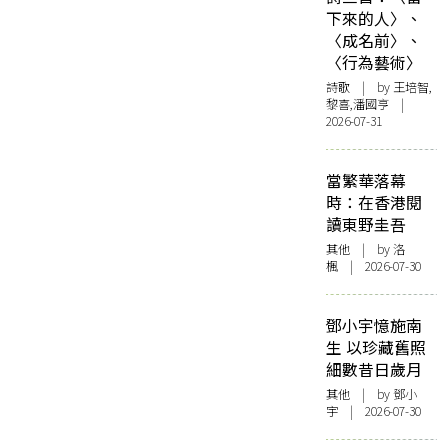
下來的人〉、
〈成名前〉、
〈行為藝術〉
詩歌
| by 王培智,
黎喜,潘國亨 |
2026-07-31
當繁華落幕
時：在香港閱
讀東野圭吾
其他
| by
洛
楓
| 2026-07-30
鄧小宇憶施南
生 以珍藏舊照
細數昔日歲月
其他
| by 鄧小
宇 | 2026-07-30