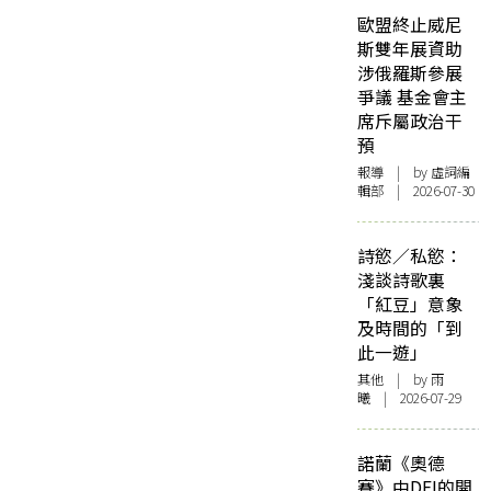
歐盟終止威尼
斯雙年展資助
涉俄羅斯參展
爭議 基金會主
席斥屬政治干
預
報導
| by 虛詞編
輯部 | 2026-07-30
詩慾／私慾：
淺談詩歌裏
「紅豆」意象
及時間的「到
此一遊」
其他
| by 雨
曦 | 2026-07-29
諾蘭《奧德
賽》中DEI的開