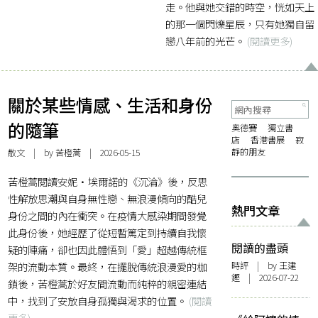
走。他與她交錯的時空，恍如天上
的那一個閃爍星辰，只有她獨自留
戀八年前的光芒。
(閱讀更多)
關於某些情感、生活和身份
的隨筆
奧德賽
獨立書
店
香港書展
寂
靜的朋友
散文
| by 苦橙蒿 | 2026-05-15
苦橙蒿閱讀安妮·埃爾諾的《沉淪》後，反思
性解放思潮與自身無性戀、無浪漫傾向的酷兒
熱門文章
身份之間的內在衝突。在疫情大感染期間發覺
此身份後，她經歷了從短暫篤定到持續自我懷
閱讀的盡頭
疑的陣痛，卻也因此體悟到「愛」超越傳統框
架的流動本質。最終，在擺脫傳統浪漫愛的枷
時評
| by 王建
鏗 | 2026-07-22
鎖後，苦橙蒿於好友間流動而純粹的親密連結
中，找到了安放自身孤獨與渴求的位置。
(閱讀
更多)