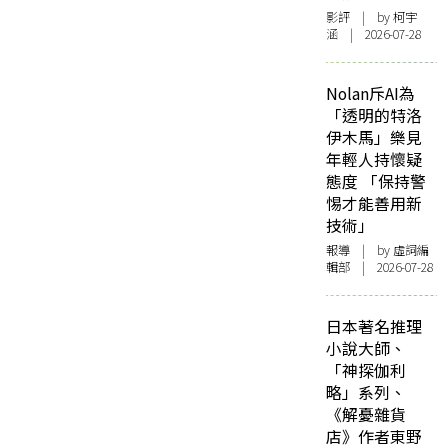
影評
| by 柯宇
涵 | 2026-07-28
Nolan斥AI為
「透明的特洛
伊木馬」樂見
年輕人持懷疑
態度 「保持警
惕才能善用新
技術」
報導
| by 虛詞編
輯部 | 2026-07-28
日本著名推理
小說大師、
「神探伽利
略」系列、
《解憂雜貨
店》作者東野