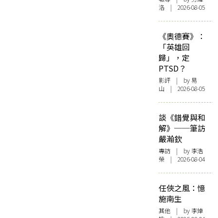
洛 | 2026-08-05
《奧德賽》：
「英雄回
歸」，定
PTSD？
影評
| by 易
山 | 2026-08-05
談《錯覺與和
解》──筆訪
嚴瀚欽
專訪
| by 李浩
榮 | 2026-08-04
任俠之風：憶
施南生
其他
| by 李焯