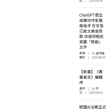
桃 | 2026-08-04
ChatGPT拒生
成模仿作家風
格指令 在世及
已故文豪皆受
限 改提供相近
氛圍「原創」
文字
報導
| by 虛詞編
輯部 | 2026-08-04
【新書】《賣
書者言》編輯
序
書序
| by 阿
豆 | 2026-08-03
歐盟AI法案正式