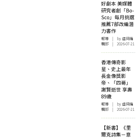
好劇本 美媒體
研究者創「Bo-
Sco」每月挑選
推薦7部改編潛
力書作
報導
| by 虛詞編
輯部 | 2026-07-21
香港傳奇影
星、史上最年
長金像獎影
帝、「四哥」
謝賢逝世 享壽
89歲
報導
| by 虛詞編
輯部 | 2026-07-21
【新書】《里
爾克詩集－意