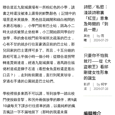
詩慾／私慾：
聯合道近九龍城廣場有一所粉紅色的小學，讀
淺談詩歌裏
書之時還沒被漆上露骨的鮮艷顏色（ 記憶中的
「紅豆」意象
場景是米黃牆身、黑色扭花鐵閘和綠白相間的
及時間的「到
水磨石地板）。小學門前有巴士站，因為小二
此一遊」
時太頑劣被禁止坐校車，小三開始跟同學自行
其他
| by 雨
放學，乖的會在校門前等候班次疏落的巴士，
曦 | 2026-07-29
心有不甘的就步行往富豪酒店前的巴士站，那
兒回家的巴士選擇可多了。而且，十五分鐘的
只要你不怕我
路程可逛上半個小時一個小時：從聯合道拐彎
就行——從《大
轉進賈炳達道，經過九龍城廣場，過馬路往福
盜歌王》看邱
佬村道或是獅子石道（看想食魚蛋粉還是逛出
剛健女性形象
口店？），走到衙前圍道，直行到尾黃珍珍，
的誕生
穿過右手邊的公園就是巴士站們。
影評
| by 柯宇
涵 | 2026-07-28
學校裡很多東西不可以講，等到放學一踏出校
門便按錄音掣，和另外兩個放學的夥伴，將9歲
10歲每天下課步行往搭車的路，以最純粹的瘋
言瘋語一字不漏地留下（那時的我還未腐
編輯推介