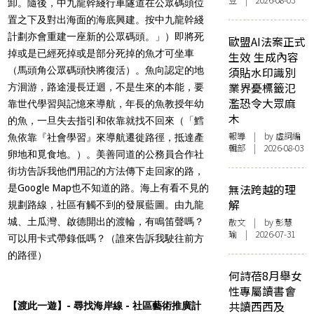
豆 | 2026-08-03
卸。隨後，中九龍幹綫行車隧道在公眾碼頭位
置之下及對出海面的海底興建。按中九龍幹綫
計劃亦會重建一座新的公眾碼頭。」）即將死
歐盟AI法案正式
掉或是已經死掉或是部分死掉的魚才可坐車
生效 生成內容
（馬頭角公眾碼頭快將復活）。魚向認定的地
須貼水印識別
業界憂標籤氾
方洄游，路途漫長迂迴，不是生來的本能，要
濫恐令大眾麻
靠世代學習與記憶來導航，年長的魚教授年幼
木
的魚，一旦失去指引和依靠就找不回來（「鱈
報導
| by 虛詞編
魚依靠『社會學習』來導航遷徙路徑，抵達產
輯部 | 2026-08-03
卵地和覓食地。）。美善同道的公務員合作社
街坊告訴我他們用記的方法傳下走回家的路，
無法跨越的理
是Google Map也不知道的路。海上有看不見的
解
規劃路線，社區有觸不到的發展藍圖。由九龍
城、土瓜灣、啟德開出的渡輪，有鳴笛聲嗎？
散文
| by 彭慧
瑜 | 2026-07-31
可以用卡式帶錄低嗎？（誰來告訴我駛往前方
的路徑）
何詩蓓8月舉女
性專屬讀書會
共讀西西及
【渡此一遊】- 尋找海岸線 - 社區藝術推廣計