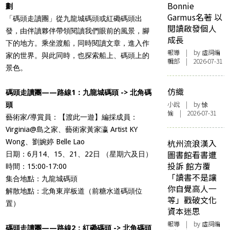
Bonnie
劃
Garmus名著 以
「碼頭走讀團」從九龍城碼頭或
紅磡碼頭
出
閱讀啟發個人
發，由伴讀夥伴帶領閱讀我們眼前的風景，腳
成長
下的地方。乘坐渡船，同時閱讀文章，進入作
報導
| by 虛詞編
家的世界。與此同時，也探索船上、碼頭上的
輯部 | 2026-07-31
景色。
仿織
碼頭走讀團——路線1：九龍城碼頭 -> 北角碼
小說
| by 悇
頭
愉 | 2026-07-31
藝術家/導賞員：【渡此一遊】編採成員：
Virginia@島之家、藝術家黃家瀛 Artist KY
Wong、劉婉婷 Belle Lao
杭州流浪漢入
圖書館看書遭
日期：6月14、15、21、
22日 （星期六及日）
投訴 館方覆
時間：15:00-17:00
「讀書不是讓
集合地點：九龍城碼頭
你自覺高人一
解散地點：
北角東岸板道（前糖水道碼頭位
等」戳破文化
置）
資本迷思
報導
| by 虛詞編
碼頭走讀團——路線2：紅磡碼頭 -> 北角碼頭