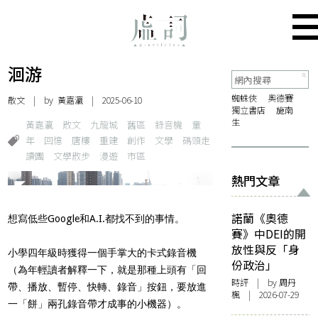
洄游
蜘蛛俠
奧德賽
散文
| by
黃嘉瀛
| 2025-06-10
獨立書店
施南
生
黃嘉瀛
散文
九龍城
舊區
錄音機
童
年
回憶
唐樓
重建
創作
文學
碼頭走
讀團
文學散步
漫遊
市區
熱門文章
諾蘭《奧德
想寫低些Google和A.I.都找不到的事情。
賽》中DEI的開
放性與反「身
小學四年級時獲得一個手掌大的卡式錄音機
份政治」
（為年輕讀者解釋一下，就是那種上頭有「回
時評
| by
周丹
帶、播放、暫停、快轉、錄音」按鈕，要放進
楓
| 2026-07-29
一「餅」兩孔錄音帶才成事的小機器）。