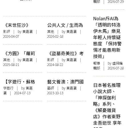
輯部 | 2026-07-29
Nolan斥AI為
「透明的特洛
《末世狂沙》
公共人文 / 生而為
伊木馬」樂見
(Sirât)：導演唔衰
人
影評
| by
黃嘉瀛
|
其他
| by
黃嘉瀛
|
2026-04-07
2026-02-18
年輕人持懷疑
戰爭衰
態度 「保持警
惕才能善用新
《方圓》「蘿莉
《盜墓奇美拉》考
技術」
塔． 納博科夫」
古指南
其他
| by
黃嘉瀛
|
影評
| by
黃嘉瀛
|
報導
| by 虛詞編
2025-08-21
2024-08-22
——編者話
輯部 | 2026-07-28
【字遊行・蘇格
藝文薈澳：澳門國
日本著名推理
蘭】蘇格蘭最北海
際藝術雙年展2023
字遊行
| by
黃嘉
藝評
| by
黃嘉瀛
|
小說大師、
瀛
| 2024-07-13
2023-10-13
岸上的美術館Pier
——信仰在科技面
「神探伽利
Arts Centre
前不卑不亢
略」系列、
《解憂雜貨
店》作者東野
圭吾逝世 享年