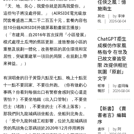
任俠之風：憶
『天、地、良心，我愛你就是因爲我愛你。』
施南生
這些句子將沒處停留。」（AIRSIDE電光級放
其他
| by 李焯
閃套餐盛惠二萬二千二百五十元，套餐內容包
桃 | 2026-08-04
括10分鐘AIRSIDE外牆屏幕動畫留言播放）
（「市建局…自2016年首次採用『小區發展』
ChatGPT拒生
模式處理土瓜灣的舊區更新…達致整個小區的
成模仿作家風
重整及規劃一體化，改善整區的居住環境和宜
格指令 在世及
居性，突破重建單一項目的局限，在規劃上帶
已故文豪皆受
來裨益。」）
限 改提供相近
氛圍「原創」
文字
有演唱會的日子黃昏六點至七點、晚上十點至
十一點不要回家、不要往外跑。（你有做虧心
報導
| by 虛詞編
輯部 | 2026-08-04
事嗎？你看到每個出口有警察會感到安心還是
害怕？）不要坐地鐵（出入口管制），不要坐
巴士（堵路），不要坐的士（不准上落客），
【新書】《賣
那我們到九龍城碼頭坐船去。坐船到北角去。
書者言》編輯
序
（「受中九龍幹綫工程影響，位於九龍城碼頭
旁的馬頭角公眾碼頭於2020年12月停用將拆
書序
| by 阿