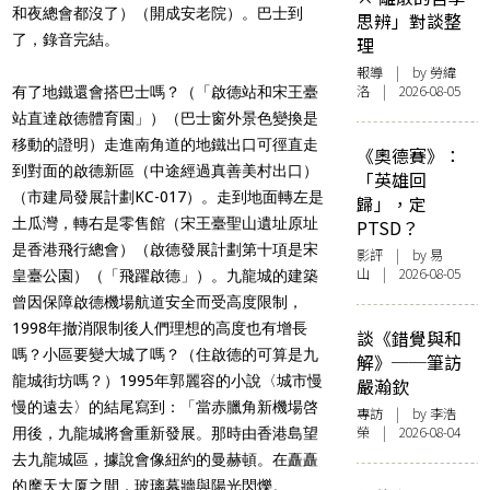
和夜總會都沒了）（開成安老院）。巴士到
思辨」對談整
了，錄音完結。
理
報導
| by 勞緯
洛 | 2026-08-05
有了地鐵還會搭巴士嗎？（「啟德站和宋王臺
站直達啟德體育園」）（巴士窗外景色變換是
移動的證明）走進南角道的地鐵出口可徑直走
《奧德賽》：
到對面的啟德新區（中途經過真善美村出口）
「英雄回
（市建局發展計劃KC-017）。走到地面轉左是
歸」，定
土瓜灣，轉右是零售館（宋王臺聖山遺址原址
PTSD？
是香港飛行總會）（啟德發展計劃第十項是宋
影評
| by 易
山 | 2026-08-05
皇臺公園）（「飛躍啟德」）。九龍城的建築
曾因保障啟德機場航道安全而受高度限制，
1998年撤消限制後人們理想的高度也有增長
談《錯覺與和
嗎？小區要變大城了嗎？（住啟德的可算是九
解》──筆訪
龍城街坊嗎？）1995年郭麗容的小說〈城市慢
嚴瀚欽
慢的遠去〉的結尾寫到：「當赤臘角新機場啓
專訪
| by 李浩
榮 | 2026-08-04
用後，九龍城將會重新發展。那時由香港島望
去九龍城區，據說會像紐約的曼赫頓。在矗矗
的摩天大厦之間，玻璃幕牆與陽光閃爍。