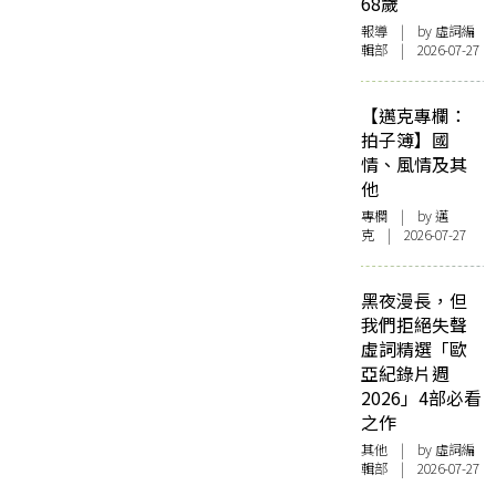
68歲
報導
| by 虛詞編
輯部 | 2026-07-27
【邁克專欄：
拍子簿】國
情、風情及其
他
專欄
| by
邁
克
| 2026-07-27
黑夜漫長，但
我們拒絕失聲
虛詞精選「歐
亞紀錄片週
2026」4部必看
之作
其他
| by 虛詞編
輯部 | 2026-07-27