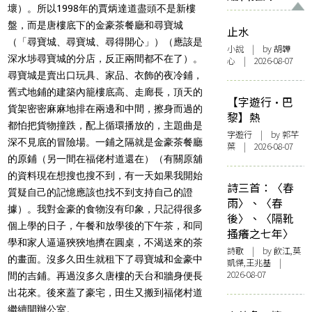
壞）。所以1998年的賈炳達道盡頭不是新樓
盤，而是唐樓底下的金豪茶餐廳和尋寶城
止水
（「尋寶城、尋寶城、尋得開心」）（應該是
小說
| by 胡韡
深水埗尋寶城的分店，反正兩間都不在了）。
心 | 2026-08-07
尋寶城是賣出口玩具、家品、衣飾的夜冷鋪，
舊式地鋪的建築內籠樓底高、走廊長，頂天的
【字遊行·巴
貨架密密麻麻地排在兩邊和中間，擦身而過的
黎】熱
都怕把貨物撞跌，配上循環播放的，主題曲是
字遊行
| by 郭芊
深不見底的冒險場。一鋪之隔就是金豪茶餐廳
葉 | 2026-08-07
的原鋪（另一間在福佬村道還在）（有關原舖
的資料現在想搜也搜不到，有一天如果我開始
詩三首：〈春
質疑自己的記憶應該也找不到支持自己的證
雨〉、〈春
據）。我對金豪的食物沒有印象，只記得很多
後〉、〈隔靴
個上學的日子，午餐和放學後的下午茶，和同
搔癢之七年〉
學和家人逼逼狹狹地擠在圓桌，不渴送來的茶
詩歌
| by 飲江,莫
的畫面。沒多久田生就租下了尋寶城和金豪中
凱傑,王兆基 |
2026-08-07
間的吉鋪。再過沒多久唐樓的天台和牆身便長
出花來。後來蓋了豪宅，田生又搬到福佬村道
繼續開辦公室。