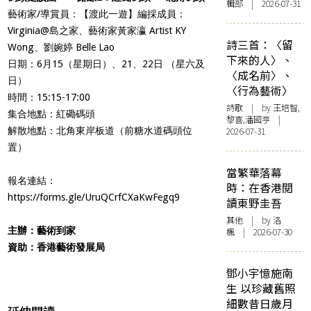
輯部 | 2026-07-31
藝術家/導賞員：【渡此一遊】編採成員：
Virginia@島之家、藝術家黃家瀛 Artist KY
詩三首：〈留
Wong、劉婉婷 Belle Lao
下來的人〉、
日期：6月15（星期日）、21、22日 （星六及
〈成名前〉、
日）
〈行為藝術〉
時間：15:15-17:00
詩歌
| by 王培智,
集合地點：紅磡碼頭
黎喜,潘國亨 |
解散地點：
北角東岸板道（前糖水道碼頭位
2026-07-31
置）
當繁華落幕
報名連結：
時：在香港閱
https://forms.gle/UruQCrfCXaKwFegq9
讀東野圭吾
其他
| by
洛
主辦：藝術到家
楓
| 2026-07-30
資助：香港藝術發展局
鄧小宇憶施南
生 以珍藏舊照
細數昔日歲月