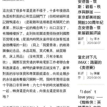
安德魯·懷
斯：觀看、秩
這次搞了很多年還是差不樣子，十多年後德昌
序與靜謐 ——
魚蛋粉對面的公和荳品關門了（但棺材鋪和達
東京都美術館
開館100周年紀
記雞鴨還在）（是殺雞和送殯都是有關死亡的
念安德魯·懷
產業，所以放一起的概念嗎？）出口店沒了，
斯展觀展評論
有幾幢樓拆了。走到衙前圍道覺得熱便到國際
藝評
| by 李冰
百貨嘆冷氣（星屋內時間永遠停留在旅客抵達
苔 | 2026-08-07
啟德機場的一刻）（寫上「我愛香港」的維港
圖像紀念品、水晶花瓶、英式餐具、絲質睡
當史詩下凡
衣、床上用品）（沒有買賣，只有冷氣在
IMAX：路蘭的
吹）。國際百貨旁邊的華南電影工作者聯合會
《奧德賽》
和惠康還在，轉彎的豪華餅店就沒有了。豪華
影評
| by 陳麗
對面的珍珍珠寶和專業眼鏡還在，向前走幾步
芬 | 2026-08-06
的永珍越南餐廳只關剩一間。我時常覺得這個
十字路口非常神奇：六七十年的時光被壓縮在
一起，轉身還是向前走，向後去還是留在原
「I don’t
love you」——
地？
《蜘蛛俠：英