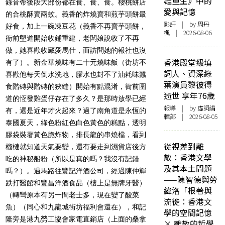
雄重生》中的
錄音帶後段大部份都在食、食、食。櫻桃餅店
愛與記憶
的合桃酥賣兩蚊。義香的炸燒賣和煎芋頭餅最
影評
| by
周丹
好食，加上一碗凍豆花（義香不再賣芋頭餅，
楓
| 2026-08-06
衙前塱道開始收鋪重建，老闆娘說收了不再
做，她喜歡收藏愛馬仕，而訪問她的報社也沒
香港殿堂級填
有了）。新金華燒味有二十元燒味飯（街坊不
詞人、資深綠
喜歡他每天倒水洗地，膠水也封不了油耗味蠶
葉演員黎彼得
食階磚與階磚的狹縫）開始有點混淆，衙前圍
逝世 享年76歲
道的恆發雞蛋仔存在了多久？是那時放學已經
報導
| by 虛詞編
有，還是近年才火起來？過了南角道是永恆的
輯部 | 2026-08-05
泰國夏天，綠色粉紅色白色黃色的糕點，透明
膠袋裝著黃色脆炸物，排長龍的串燒檔，看到
從視差到離
榴槤就知道天氣要變，還有要走到濕貨店後方
散：香港文學
吃的神秘船粉（所以是真的嗎？我沒有記錯
及其本土問題
嗎？）。過馬路往豐記洋酒公司，經過陳仲輝
——陳智德與勞
跌打醫館和豐昌洋酒食品（樓上是無牌牙醫）
緯洛「根著與
（轉彎原本有另一間老士多，現在變了酸菜
流徙：香港文
魚）（同心和九龍城街坊福利會還在），和記
學的空間記憶
隆旁是港九勞工協會家電直銷店（上面的桑拿
× 離散的哲學