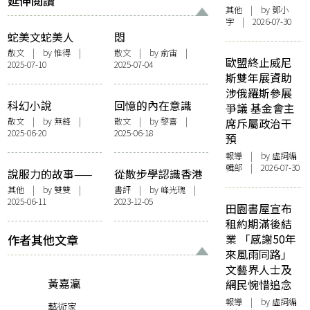
延伸閱讀
其他
| by 鄧小
宇 | 2026-07-30
蛇美文蛇美人
悶
散文
| by
惟得
|
散文
| by 俞宙 |
歐盟終止威尼
2025-07-10
2025-07-04
斯雙年展資助
涉俄羅斯參展
科幻小說
回憶的內在意識
爭議 基金會主
散文
| by 無鋒 |
散文
| by 黎喜 |
席斥屬政治干
2025-06-20
2025-06-18
預
報導
| by 虛詞編
輯部 | 2026-07-30
說服力的故事——
從散步學認識香港
再讀〈曾參殺人〉
與其他城市之間的
其他
| by
雙雙
|
書評
| by 峰光瑰 |
2025-06-11
2023-12-05
的浮想聯翩
文化探討和聯想
田園書屋宣布
——《城市散步
租約期滿後結
學》讀後感
作者其他文章
業 「感謝50年
來風雨同路」
文藝界人士及
黃嘉瀛
網民惋惜追念
報導
| by 虛詞編
藝術家