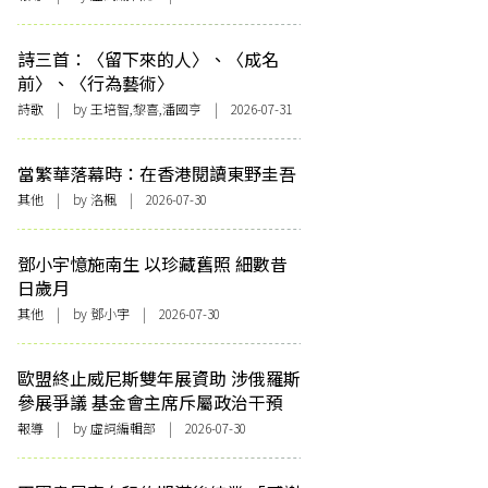
詩三首：〈留下來的人〉、〈成名
前〉、〈行為藝術〉
詩歌
| by 王培智,黎喜,潘國亨 | 2026-07-31
當繁華落幕時：在香港閱讀東野圭吾
其他
| by
洛楓
| 2026-07-30
鄧小宇憶施南生 以珍藏舊照 細數昔
日歲月
其他
| by 鄧小宇 | 2026-07-30
歐盟終止威尼斯雙年展資助 涉俄羅斯
參展爭議 基金會主席斥屬政治干預
報導
| by 虛詞編輯部 | 2026-07-30