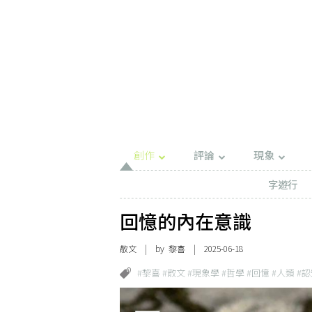
創作
評論
現象
字遊行
回憶的內在意識
散文
| by 黎喜 | 2025-06-18
#黎喜 #散文 #現象學 #哲學 #回憶 #人類 #