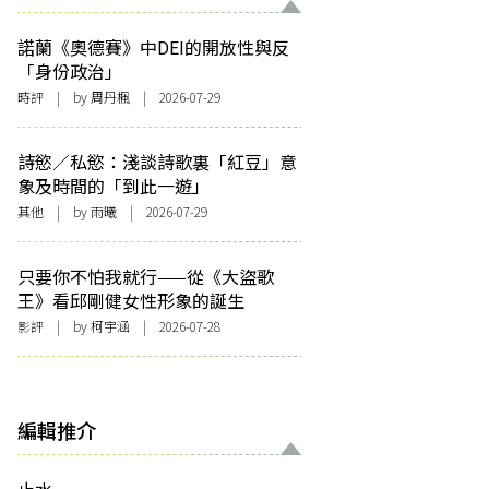
諾蘭《奧德賽》中DEI的開放性與反
「身份政治」
時評
| by
周丹楓
| 2026-07-29
詩慾／私慾：淺談詩歌裏「紅豆」意
象及時間的「到此一遊」
其他
| by 雨曦 | 2026-07-29
只要你不怕我就行——從《大盜歌
王》看邱剛健女性形象的誕生
影評
| by 柯宇涵 | 2026-07-28
編輯推介