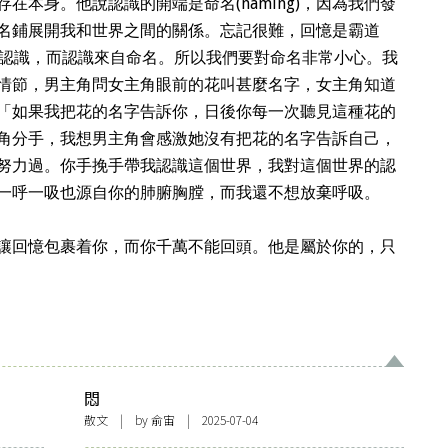
在本身。他說認識的開端是命名(naming)，因為我們發
名鋪展開我和世界之間的關係。忘記很難，回憶是霸道
ntio來自認識，而認識來自命名。所以我們要對命名非常小心。我
情節，男主角問女主角眼前的花叫甚麼名字，女主角知道
「如果我把花的名字告訴你，日後你每一次聽見這種花的
角分手，我想男主角會感激她沒有把花的名字告訴自己，
努力過。你手挽手帶我認識這個世界，我對這個世界的認
一呼一吸也源自你的肺腑胸膛，而我還不想放棄呼吸。
讓回憶包裹着你，而你千萬不能回頭。他是屬於你的，只
悶
散文
| by 俞宙 | 2025-07-04