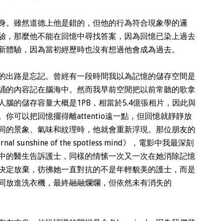
身。雖然道德上他是錯的，但他的行為符合現象學的邏
驗，那麼他不能在回憶中尋找答案，因為回憶已染上過去
新體驗，因為當初經歷時也沒有想過他會成為過去。
的出路是忘記。曾經有一段時間我以為記憶的儲存空間是
誦的內容記在腦海中。然而我早前空閒把以前常聽的歌拿
腦的儲存容量大概是1PB，相當於5.4億張相片，因此與
可以把回憶擺得離attentio遠一點，但回憶就靜靜放
同的景象、氣味和紋理時，他就會重新浮現。那位朋友的
sunshine of the spotless mind》，電影中我最深刻
中的醫生告訴護士，同樣的情愫一次又一次在她消除記憶
決定放棄，彷彿她一直對抗的不是年輕貌美的護士，而是
同放進洗衣機，最終融融爛爛，但依然未有消失的