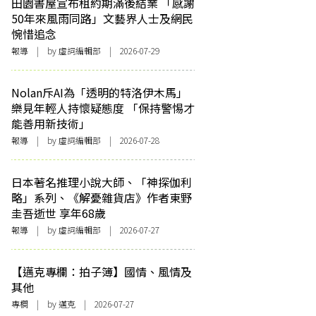
田園書屋宣布租約期滿後結業 「感謝
50年來風雨同路」文藝界人士及網民
惋惜追念
報導
| by 虛詞編輯部 | 2026-07-29
Nolan斥AI為「透明的特洛伊木馬」
樂見年輕人持懷疑態度 「保持警惕才
能善用新技術」
報導
| by 虛詞編輯部 | 2026-07-28
日本著名推理小說大師、「神探伽利
略」系列、《解憂雜貨店》作者東野
圭吾逝世 享年68歲
報導
| by 虛詞編輯部 | 2026-07-27
【邁克專欄：拍子簿】國情、風情及
其他
專欄
| by
邁克
| 2026-07-27