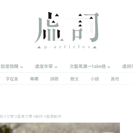
如是我聞
虛度年華
文藝風潮一take過
虛詞
字在食
專欄
詩歌
散文
小說
其他
認知 #文學 #香港文學 #創作 #香港創作