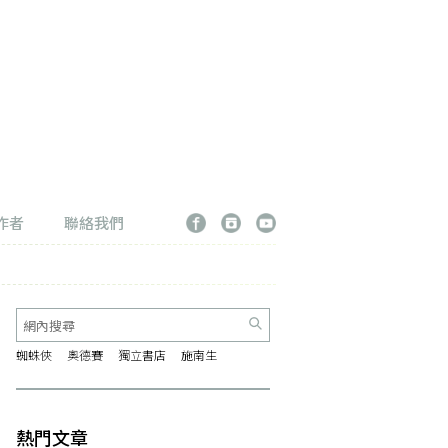
作者
聯絡我們
蜘蛛俠
奧德賽
獨立書店
施南生
熱門文章