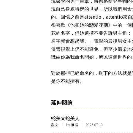
現象學的另一巨擎，海德格研究事物的存
現自己身處特定的世界，所以我們用命
的。回憶之前是attentio，atte
很喜歡《他和她的戀愛花期》中的一個
花的名字，但她選擇不要告訴男主角：
名字就會想起我。」電影的最後男女主
儘管視覺上仍不能避免，但至少溫柔地
識
由你為我命名開始，所以這個世界的
對於那些已經命名的，剩下的方法就是
是你不能擁有。
延伸閱讀
蛇美文蛇美人
散文
| by
惟得
| 2025-07-10