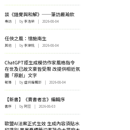
談《錯覺與和解》──筆訪嚴瀚欽
專訪
| by 李浩榮 | 2026-08-04
任俠之風：憶施南生
其他
| by 李焯桃 | 2026-08-04
ChatGPT拒生成模仿作家風格指令
在世及已故文豪皆受限 改提供相近氛
圍「原創」文字
報導
| by 虛詞編輯部 | 2026-08-04
【新書】《賣書者言》編輯序
書序
| by 阿豆 | 2026-08-03
歐盟AI法案正式生效 生成內容須貼水
印識別 業界憂標籤氾濫恐令大眾麻木