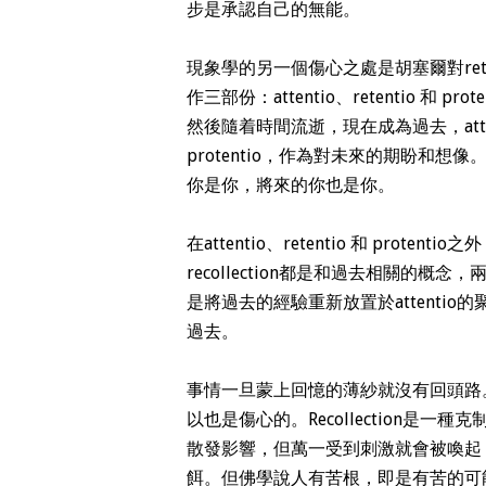
步是承認自己的無能。
現象學的另一個傷心之處是胡塞爾對reten
作三部份：attentio
、
retentio 和 
然後隨着時間流逝，現在成為過去，attentio
protentio，作為對未來的期盼和
你是你，將來的你也是你。
在attentio、retentio 和 protenti
recollection都是和過去相關的概念，兩
是將過去的經驗重新放置於attenti
過去。
事情一旦蒙上回憶的薄紗就沒有回頭路
以也是傷心的。Recollection是一
散發影響，但萬一受到刺激就會被喚起 。
餌。但佛學說人有苦根，即是有苦的可