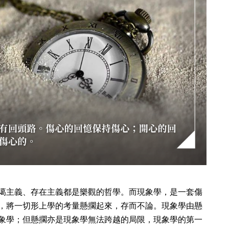
噶主義、存在主義都是樂觀的哲學。而現象學，是一套傷
，將一切形上學的考量懸擱起來，存而不論。現象學由懸
象學；但懸擱亦是現象學無法跨越的局限，現象學的第一