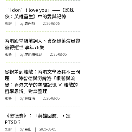
「I don’t love you」——《蜘蛛
俠：英雄重生》中的愛與記憶
影評
| by
周丹楓
| 2026-08-06
香港殿堂級填詞人、資深綠葉演員黎
彼得逝世 享年76歲
報導
| by 虛詞編輯部 | 2026-08-05
從視差到離散：香港文學及其本土問
題 ——陳智德與勞緯洛「根著與流
徙：香港文學的空間記憶 × 離散的
哲學思辨」對談整理
報導
| by 勞緯洛 | 2026-08-05
《奧德賽》：「英雄回歸」，定
PTSD？
影評
| by 易山 | 2026-08-05