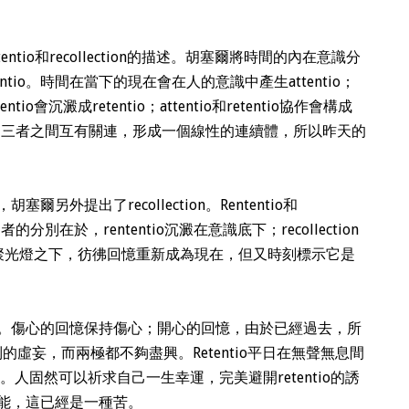
tio和recollection的描述。胡塞爾將時間的內在意識分
protentio。時間在當下的現在會在人的意識中產生attentio；
會沉澱成retentio；attentio和retentio協作會構成
想像。三者之間互有關連，形成一個線性的連續體，所以昨天的
o之外，胡塞爾另外提出了recollection。Rententio和
者的分別在於，rententio沉澱在意識底下；recollection
o的聚光燈之下，彷彿回憶重新成為現在，但又時刻標示它是
。傷心的回憶保持傷心；開心的回憶，由於已經過去，所
種克制的虛妄，而兩極都不夠盡興。Retentio平日在無聲無息間
人固然可以祈求自己一生幸運，完美避開retentio的誘
能，這已經是一種苦。