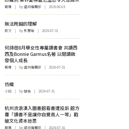
報導
| by 虛詞編輯部 | 2026-08-03
無法跨越的理解
散文
| by 彭慧瑜 | 2026-07-31
何詩蓓8月舉女性專屬讀書會 共讀西
西及Bonnie Garmus名著 以閱讀啟
發個人成長
報導
| by 虛詞編輯部 | 2026-07-31
仿織
小說
| by 悇愉 | 2026-07-31
杭州流浪漢入圖書館看書遭投訴 館方
覆「讀書不是讓你自覺高人一等」戳
破文化資本迷思
報導
| by 虛詞編輯部 | 2026-07-31