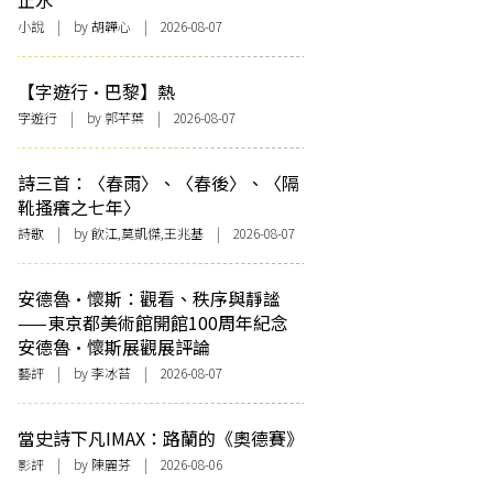
止水
小說
| by 胡韡心 | 2026-08-07
【字遊行·巴黎】熱
字遊行
| by 郭芊葉 | 2026-08-07
詩三首：〈春雨〉、〈春後〉、〈隔
靴搔癢之七年〉
詩歌
| by 飲江,莫凱傑,王兆基 | 2026-08-07
安德魯·懷斯：觀看、秩序與靜謐
——東京都美術館開館100周年紀念
安德魯·懷斯展觀展評論
藝評
| by 李冰苔 | 2026-08-07
當史詩下凡IMAX：路蘭的《奧德賽》
影評
| by 陳麗芬 | 2026-08-06