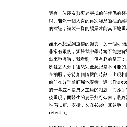
我有一位朋友熱衷於尋找前任伴侶的替
輯。若然一個人真的再次經歷過往的經
的標誌；複製一樣的場景才能真正地重
如果不想受到道德的譴責，另一個可能
非常有限的，源於我中學時總不能把背
出來重溫時，我看到一個有趣的留言：人
所愛之人分手後想完全忘記是不可能的。你
在抽屜，等待某個隨機的時刻，出現相
前任在分手前叮囑他要看一遍《The eternal 
的一幕並不是男女主角的相處，而診所
後重現，而醫生的妻子無可奈何，最終
堆滿抽屜、衣櫃，又在衫袋中無意地一
retentio。