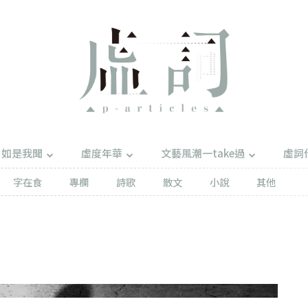
如是我聞
虛度年華
文藝風潮一take過
虛詞
字在食
專欄
詩歌
散文
小說
其他