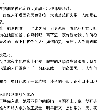
生。
魔把他的神色定義，她認不出他那雙眼睛。
。好像人不過因為天色昏暗、大地蒼茫而失常。人總是在
散。
唯一能為你做。」他比之前一刻更冰冷，說他的死亡，唯
物在她面前說，你寫我吧，寫下這一夜你親睹我，如何從
提及的：寫下往後你的人生如何陷災、失序，因你曾親睹
說題材。
起？寫夜半他在床上翻覆，腦裡的念頭像齒輪滾筒，整夜
想過的末日圖像：「一切必衰敗，一切必困阨。」人如何
怖畏，並且化現了一頭赤裸且漆黑的小獸，正小口小口地
不明線路掌紋的掌心。
正準備入眠。她看不見他的眼睛一直閉不上，像一雙死去
唯有即將入眠的她正思量：明早醒來，是如常的一天。夜