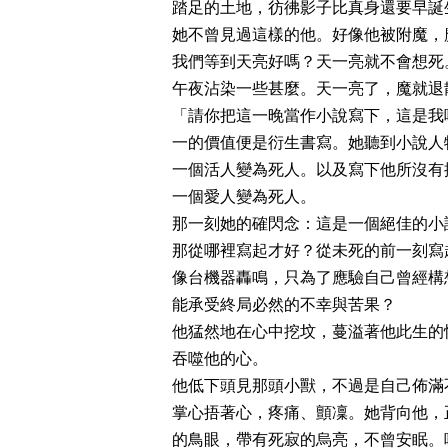
踏足的土地，彷彿影子比真身還要早誕
她不曾見過這樣的他。好像他被附魔，
我們等到天亮好嗎？天一亮就不會想死
午夜沾染一些甚麼。天一亮了，魔就退
「請你把這一晚當作小說寫下，這是我
一的價值便是衍生書寫。她聽到小說人
一個活人變為死人。以及寫下他所沒有
一個愛人變為死人。
那一刻她的確閃念：這是一個絕佳的小
那從哪裡寫起才好？從未死的前一刻寫
像台機器轟鳴，只為了應驗自己曾經構
能承受終局必然的不幸與苦果？
他猛然地在心中挖坟，蔓溢著他此生的
吞噬他的心。
他低下頭見那頭小獸，不過是自己佈滿
掌心捂著心，疼痛、顫凜。她背向他，
的鳥眼，帶有死寂的烏亮，不曾安眠。