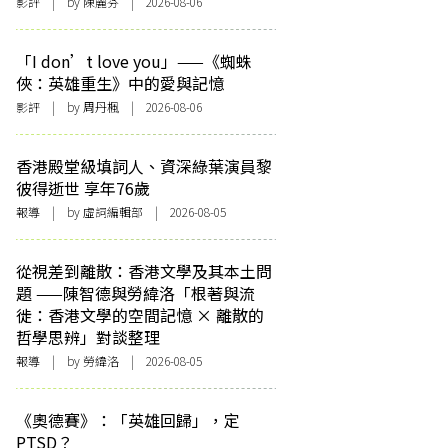
影評
| by 陳麗芬 | 2026-08-06
「I don’t love you」——《蜘蛛
俠：英雄重生》中的愛與記憶
影評
| by
周丹楓
| 2026-08-06
香港殿堂級填詞人、資深綠葉演員黎
彼得逝世 享年76歲
報導
| by 虛詞編輯部 | 2026-08-05
從視差到離散：香港文學及其本土問
題 ——陳智德與勞緯洛「根著與流
徙：香港文學的空間記憶 × 離散的
哲學思辨」對談整理
報導
| by 勞緯洛 | 2026-08-05
《奧德賽》：「英雄回歸」，定
PTSD？