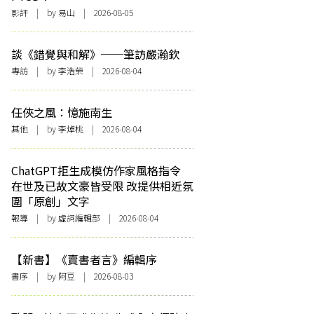
影評
| by 易山 | 2026-08-05
談《錯覺與和解》──筆訪嚴瀚欽
專訪
| by 李浩榮 | 2026-08-04
任俠之風：憶施南生
其他
| by 李焯桃 | 2026-08-04
ChatGPT拒生成模仿作家風格指令
在世及已故文豪皆受限 改提供相近氛
圍「原創」文字
報導
| by 虛詞編輯部 | 2026-08-04
【新書】《賣書者言》編輯序
書序
| by 阿豆 | 2026-08-03