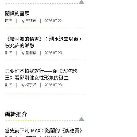
閱讀的盡頭
時評
| by 王建鏗 | 2026-07-22
《給阿嬤的情書》：潮水退去以後，
被允許的鄉愁
影評
| by 盤柳儂 | 2026-07-23
只要你不怕我就行——從《大盜歌
王》看邱剛健女性形象的誕生
影評
| by 柯宇涵 | 2026-07-28
編輯推介
當史詩下凡IMAX：路蘭的《奧德賽》