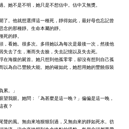
過。她不是不明，她只是不想估中。估中又無獎。
開了。他就想選擇這一種死，靜得如此，最好母也忘記曾
思念的那種靜。生命本屬的靜。
種死的靜。
頭，看她。很多次。多得她以為每次是最後一次，然後他
因失去了生，漸而失去臉，失去記憶以及失去死。
浮在海腹的屍首。她只想到他孤零零，卻沒有想到自己孤
而以為自己豐饒大能。她的確如此，她想用她的豐饒假裝
負累。」
眼望我眼。她問：「為甚麼是這一晚？」偏偏是這一晚，
這夜？
尾聲的風。無由來地狠狠刮過，又無由來的靜如死水。彷