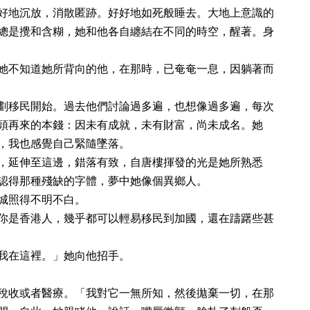
好地沉放，消散匿跡。好好地如死般睡去。大地上意識的
總是攪和含糊，她和他各自纏結在不同的時空，醒著。身
她不知道她所背向的他，在那時，已奄奄一息，因躺著而
劃移民開始。過去他們討論過多遍，也想像過多遍，每次
頭再來的本錢：因未有成就，未有財富，尚未成名。她
，我也感覺自己緊隨墜落。
，延伸至這邊，錯落有致，自唐樓揮發的光是她所熟悉
認得那種殘缺的字體，夢中她像個異鄉人。
城照得不明不白。
你是香港人，幾乎都可以輕易移民到加國，還在躊躇些甚
我在這裡。」她向他招手。
稅收或者醫療。「我對它一無所知，然後拋棄一切，在那