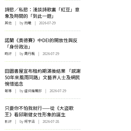
詩慾／私慾：淺談詩歌裏「紅豆」意
象及時間的「到此一遊」
其他
| by 雨曦 | 2026-07-29
諾蘭《奧德賽》中DEI的開放性與反
「身份政治」
時評
| by
周丹楓
| 2026-07-29
田園書屋宣布租約期滿後結業 「感謝
50年來風雨同路」文藝界人士及網民
惋惜追念
報導
| by 虛詞編輯部 | 2026-07-29
只要你不怕我就行——從《大盜歌
王》看邱剛健女性形象的誕生
影評
| by 柯宇涵 | 2026-07-28