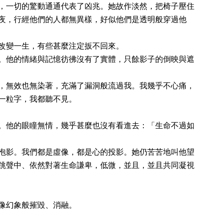
，一切的驚動通通代表了凶兆。她故作淡然，把椅子壓住
夜，行經他們的人都無異樣，好似他們是透明般穿過他
改變一生，有些甚麼注定扳不回來。
。他的情緒與記憶彷彿沒有了實體，只餘影子的倒映與遮
，無效也無染著，充滿了漏洞般流過我。我幾乎不心痛，
一粒字，我都聽不見。
。他的眼瞳無情，幾乎甚麼也沒有看進去：「生命不過如
泡影。我們都是虛像，都是心的投影。她仍苦苦地叫他望
跳聲中、依然對著生命謙卑，低微，並且，並且共同凝視
像幻象般摧毀、消融。