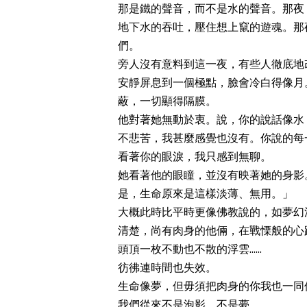
那是鐵的聲音，而不是水的聲音。那夜
地下水的吞吐，壓住想上竄的遊魂。那
們。
旁人沒有意料到這一夜，有些人徹底地
安靜屏息到一個極點，臉會冷白得像月
蔽，一切顯得隔膜。
他對著她無動於衷。說，你的說話像水
不悲苦，我甚麼感覺也沒有。你說的每
看著你的眼淚，我只感到無聊。
她看著他的眼瞳，並沒有映著她的身影
是，生命原來是這樣淡薄、無用。」
大概此時比平時更像佛教說的，如夢幻
清楚，尚有肉身的他倆，在戰慄般的心
頭頂一枚不動也不散的浮雲......
彷彿連時間也失效。
生命像夢，但毋須把肉身的你我也一同
我們從來不是泡影，不是夢。