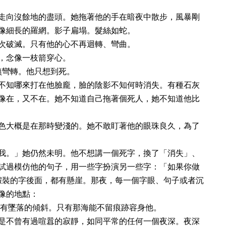
走向沒餘地的盡頭。她拖著他的手在暗夜中散步，風暴剛
像細長的羅網。影子扁塌。髮絲如蛇。
次破滅。只有他的心不再迴轉、彎曲。
，念像一枝箭穿心。
無彎轉。他只想到死。
不知哪來打在他臉龐，臉的陰影不知何時消失。有種石灰
像在，又不在。她不知道自己拖著個死人，她不知道他比
色大概是在那時變淺的。她不敢盯著他的眼珠良久，為了
我。」她仍然未明。他不想講一個死字，換了「消失」、
試過模仿他的句子，用一些字扮演另一些字：「如果你做
..」 每個假裝的字後面，都有懸崖。那夜，每一個字眼、句子或者沉
像的地點：
石有墜落的傾斜。只有那海能不留痕跡容身他。
是不曾有過喧囂的寂靜，如同平常的任何一個夜深。夜深