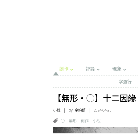
創作
評論
現象
字遊行
【無形・◯】十二因緣
小說
| by
余婉蘭
| 2024-04-26
◯
無形
創作
小說