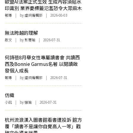
歐盟AI法案正式生效 生成內容須貼水
印識別 業界憂標籤氾濫恐令大眾麻木
報導
| by 虛詞編輯部 | 2026-08-03
無法跨越的理解
散文
| by 彭慧瑜 | 2026-07-31
何詩蓓8月舉女性專屬讀書會 共讀西
西及Bonnie Garmus名著 以閱讀啟
發個人成長
報導
| by 虛詞編輯部 | 2026-07-31
仿織
小說
| by 悇愉 | 2026-07-31
杭州流浪漢入圖書館看書遭投訴 館方
覆「讀書不是讓你自覺高人一等」戳
破文化資本迷思