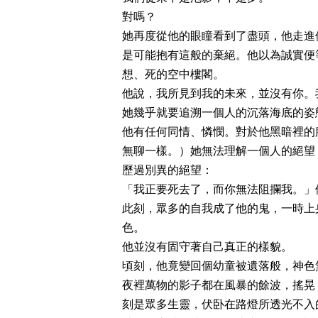
對嗎？
她再度從他的眼瞳看到了盡頭，他走進
是可能抱有這般的棄絕。他以為誠實便
想、死的空中樓閣。
他說，我所見到我的未來，並沒有你。
她幾乎就要追溯一個人的沉落海底的姿
他有任何同情、憐憫。對於他黑暗裡的
無聊一樣。）她無法理解一個人的絕望
歷過別異的絕望：
「我正要死去了，而你無法阻攔我。」
此刻，眾多的自我成了他的鬼，一時上
色。
他並沒有固守著自己真正的樣貌。
頃刻，他竟變回個幼童被遺落般，神色
夜裡萬物的影子都在風暴的餘波，搖晃
刻是眾多生靈，伏卧在路燈所透光不入