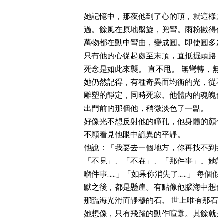
她記憶中，那夜他到了心的頂，就這樣
過。餘風在原地盤旋，兜彎。雨粉撇得
萬物都在動中彎曲，變成圓。即使圓多
只有他的心從起處至末頂，直抵掘頭路
死念是如此來襲。 直不甩。 無彎轉，
她仍然記得，有種奇異而均衡的光，從
雕塑的靜定，同時死寂。他體內的魂魄
出門前的那個他，稍微淡色了一點。
好像光不想反射他的瞳孔，他身體的顏
不願看見他眼中詭異的平靜。
他說：「我要去一個地方，你再找不到
「不見」、「不在」、「那件事」。她
嗰件事......」「如果你消失了....
默之後，都是懸崖。有點像他腦海中想
那臨海光滑而靜穆的石。 世上唯有那
她想像，只有飛躍的動作喧囂。其餘就