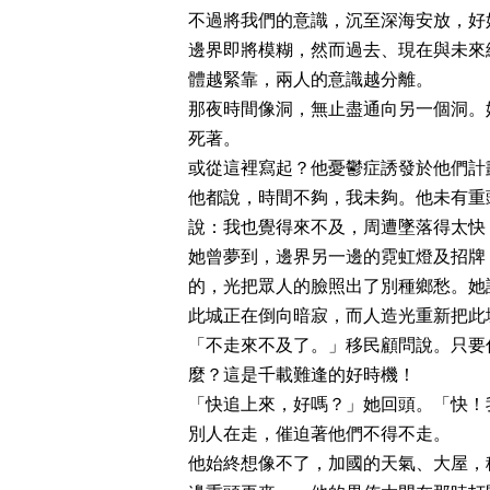
不過將我們的意識，沉至深海安放，好
邊界即將模糊，然而過去、現在與未來
體越緊靠，兩人的意識越分離。
那夜時間像洞，無止盡通向另一個洞。
死著。
或從這裡寫起？他憂鬱症誘發於他們計
他都說，時間不夠，我未夠。他未有重
說：我也覺得來不及，周遭墜落得太快
她曾夢到，邊界另一邊的霓虹燈及招牌
的，光把眾人的臉照出了別種鄉愁。她
此城正在倒向暗寂，而人造光重新把此
「不走來不及了。」移民顧問說。只要
麼？這是千載難逢的好時機！
「快追上來，好嗎？」她回頭。「快！
別人在走，催迫著他們不得不走。
他始終想像不了，加國的天氣、大屋，