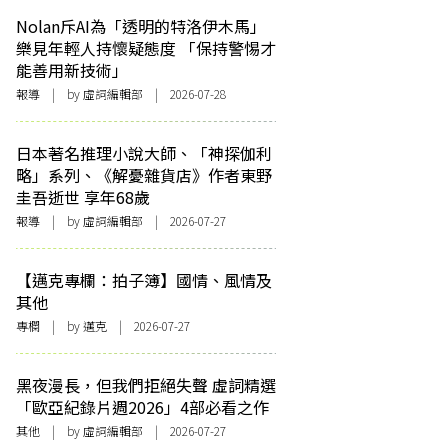
Nolan斥AI為「透明的特洛伊木馬」
樂見年輕人持懷疑態度 「保持警惕才
能善用新技術」
報導
| by 虛詞編輯部 | 2026-07-28
日本著名推理小說大師、「神探伽利
略」系列、《解憂雜貨店》作者東野
圭吾逝世 享年68歲
報導
| by 虛詞編輯部 | 2026-07-27
【邁克專欄：拍子簿】國情、風情及
其他
專欄
| by
邁克
| 2026-07-27
黑夜漫長，但我們拒絕失聲 虛詞精選
「歐亞紀錄片週2026」4部必看之作
其他
| by 虛詞編輯部 | 2026-07-27