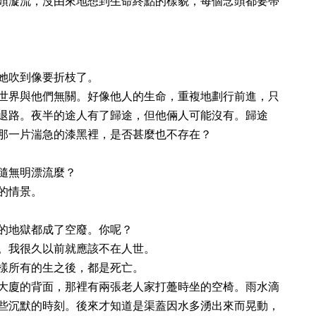
頭漩流，沒由來地想到生命終點的樣貌，每個念頭都要帶
她吹到像要折枝了。
世界與他們無關。好像他人的生命，重複地劃行前進，只
退路。夜半的途人有了歸途，但他倆人可能沒有。歸途
那一片湍急的漆黑裡，是否甚麼也不存在？
隨無明漂流麼？
的情景。
的地獄都成了空廢。你呢？
。我很久以前就應該不在人世。
樣所有的生之後，都是死亡。
大廈的背面，那裡有兩張老人家打躉時坐的空椅。雨水滴
些沉默的時刻。後來才知道是渠蓋因水多湧出來而晃動，