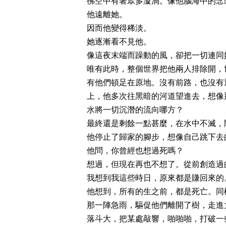
彿空中有著眾多漩渦。像他腦海中的念
他遠離她。
因而他變得稀淡。
她逐漸看不見他。
像這夜末端而躁動的風，卻把一切連同
唯有此時，整個世界把他兩人排除開，
有他們頓足在原地。沒有前路，也沒有
上，他多次往黑暗的河道望進去，想像
水將一切沉潛的流向哪方？
最終還是剩餘一點甚麼，在水中不滅，
他停止了歸家的腳步，想像自己跳下去
他問，你曾經也想過死嗎？
想過，但現在再也不想了。從前創造過
我想到我這些時日，原來都是賺回來的
他想到，所有的生之前，都是死亡。同
那一陣急雨，驅促他們離開了樹，走進
落斗大，把某處敲響，啪啪啪，打破一