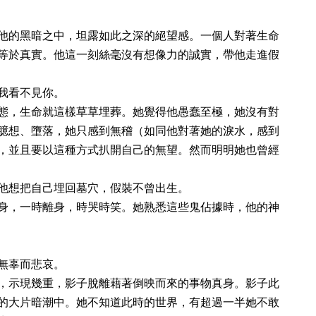
他的黑暗之中，坦露如此之深的絕望感。一個人對著生命
等於真實。他這一刻絲毫沒有想像力的誠實，帶他走進假
我看不見你。
態，生命就這樣草草埋葬。她覺得他愚蠢至極，她沒有對
臆想、墮落，她只感到無稽（如同他對著她的淚水，感到
，並且要以這種方式扒開自己的無望。然而明明她也曾經
他想把自己埋回墓穴，假裝不曾出生。
身，一時離身，時哭時笑。她熟悉這些鬼佔據時，他的神
無辜而悲哀。
，示現幾重，影子脫離藉著倒映而來的事物真身。影子此
的大片暗潮中。她不知道此時的世界，有超過一半她不敢