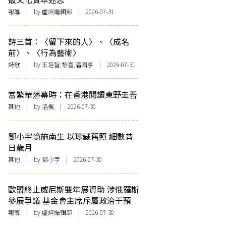
報導
| by 虛詞編輯部 | 2026-07-31
詩三首：〈留下來的人〉、〈成名
前〉、〈行為藝術〉
詩歌
| by 王培智,黎喜,潘國亨 | 2026-07-31
當繁華落幕時：在香港閱讀東野圭吾
其他
| by
洛楓
| 2026-07-30
鄧小宇憶施南生 以珍藏舊照 細數昔
日歲月
其他
| by 鄧小宇 | 2026-07-30
歐盟終止威尼斯雙年展資助 涉俄羅斯
參展爭議 基金會主席斥屬政治干預
報導
| by 虛詞編輯部 | 2026-07-30