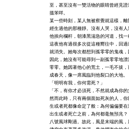
至，甚至沒有一雙活物的眼睛曾經見證
搵笨咩。
某一些時刻，某人無被察覺就這樣，離
經生過他的那種靜。沒有人哭，沒有人
他挨向欄杆，朝漆黑湍急的河道，找一
這夜他有過很多次從這種嚮往中，回過
就消失。她每次都想到孤零零的鬼魂，
因此，她沒有可能尋到一副孤零零地漂
零零。她因著他心的荒土，一毛不拔，
成春天，像一席風臨到他裂口的大地。
「明明有我，你何需死？」
「不，有你才必須死，不然就成為你的
然而此時，只有兩個面如死灰的人，你
生或者死都像命定了般：為何偏偏要在
出生或者死亡之前，為何都毫無預兆？
八號風球剛過。故此，風是末端的風，