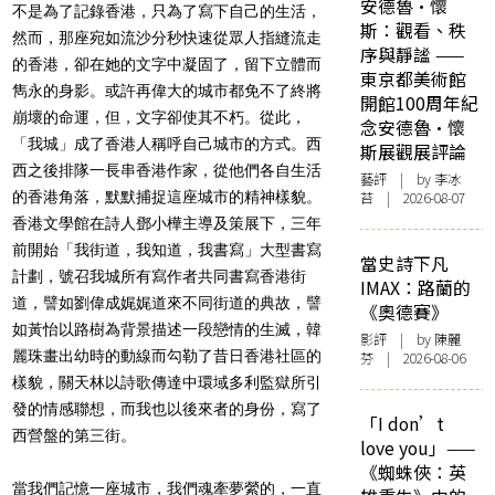
安德魯·懷
不是為了記錄香港，只為了寫下自己的生活，
斯：觀看、秩
然而，那座宛如流沙分秒快速從眾人指縫流走
序與靜謐 ——
的香港，卻在她的文字中凝固了，留下立體而
東京都美術館
雋永的身影。或許再偉大的城市都免不了終將
開館100周年紀
崩壞的命運，但，文字卻使其不朽。從此，
念安德魯·懷
「我城」成了香港人稱呼自己城市的方式。西
斯展觀展評論
西之後排隊一長串香港作家，從他們各自生活
藝評
| by 李冰
的香港角落，默默捕捉這座城市的精神樣貌。
苔 | 2026-08-07
香港文學館在詩人鄧小樺主導及策展下，三年
前開始「我街道，我知道，我書寫」大型書寫
當史詩下凡
計劃，號召我城所有寫作者共同書寫香港街
IMAX：路蘭的
道，譬如劉偉成娓娓道來不同街道的典故，譬
《奧德賽》
如黃怡以路樹為背景描述一段戀情的生滅，韓
影評
| by 陳麗
麗珠畫出幼時的動線而勾勒了昔日香港社區的
芬 | 2026-08-06
樣貌，關天林以詩歌傳達中環域多利監獄所引
發的情感聯想，而我也以後來者的身份，寫了
「I don’t
西營盤的第三街。
love you」——
《蜘蛛俠：英
當我們記憶一座城市，我們魂牽夢縈的，一直