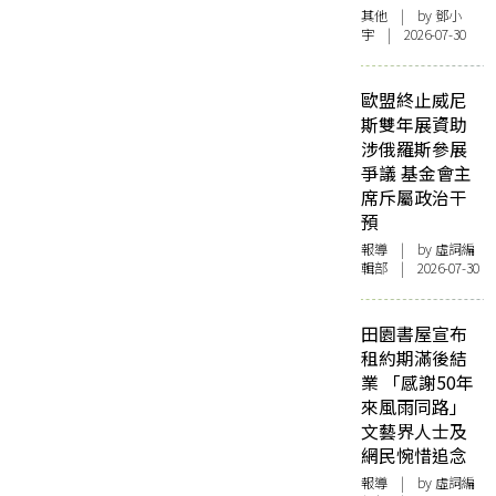
其他
| by 鄧小
宇 | 2026-07-30
歐盟終止威尼
斯雙年展資助
涉俄羅斯參展
爭議 基金會主
席斥屬政治干
預
報導
| by 虛詞編
輯部 | 2026-07-30
田園書屋宣布
租約期滿後結
業 「感謝50年
來風雨同路」
文藝界人士及
網民惋惜追念
報導
| by 虛詞編