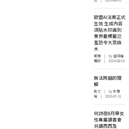
豆 | 2026-08-03
歐盟AI法案正式
生效 生成內容
須貼水印識別
業界憂標籤氾
濫恐令大眾麻
木
報導
| by 虛詞編
輯部 | 2026-08-03
無法跨越的理
解
散文
| by 彭慧
瑜 | 2026-07-31
何詩蓓8月舉女
性專屬讀書會
共讀西西及