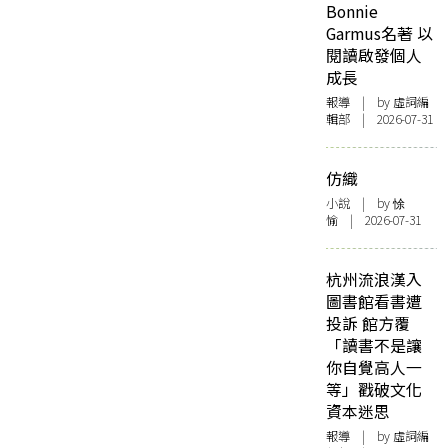
Bonnie
Garmus名著 以
閱讀啟發個人
成長
報導
| by 虛詞編
輯部 | 2026-07-31
仿織
小說
| by 悇
愉 | 2026-07-31
杭州流浪漢入
圖書館看書遭
投訴 館方覆
「讀書不是讓
你自覺高人一
等」戳破文化
資本迷思
報導
| by 虛詞編