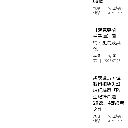
68歲
報導
| by 虛詞編
輯部 | 2026-07-27
【邁克專欄：
拍子簿】國
情、風情及其
他
專欄
| by
邁
克
| 2026-07-27
黑夜漫長，但
我們拒絕失聲
虛詞精選「歐
亞紀錄片週
2026」4部必看
之作
其他
| by 虛詞編
輯部 | 2026-07-27