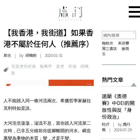
【我香港，我街道】如果香
港不屬於任何人（推薦序）
蜘蛛俠
奧德賽
獨立書店
施南
生
其他
| by 胡晴舫 | 2020-01-31
我香港我街道
推薦序
香港
街道
胡晴
舫
熱門文章
諾蘭《奧德
人不能踏入同一條河流兩次。希臘哲學家赫拉
賽》中DEI的開
克利特如是說。
放性與反「身
份政治」
大河浩浩蕩蕩，湍流不息，當你踏入河流第二
時評
| by
周丹
楓
| 2026-07-29
次時，已非五分鐘前你提腳離開的河水。瞬息
萬變為事物的本質；變，才是不變。