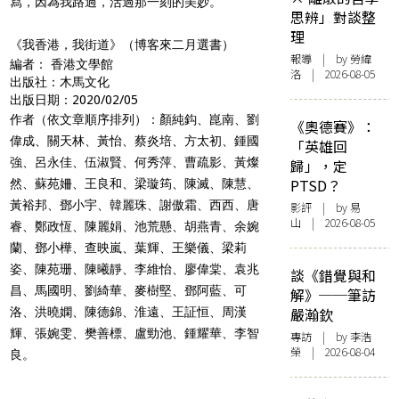
寫，因為我路過，活過那一刻的美妙。
思辨」對談整
理
《我香港，我街道》（
博客來二月選書
）
報導
| by 勞緯
編者：
香港文學館
洛 | 2026-08-05
出版社：
木馬文化
出版日期：2020/02/05
作者（依文章順序排列）：顏純鈎、崑南、劉
《奧德賽》：
偉成、關天林、黃怡、蔡炎培、方太初、鍾國
「英雄回
強、呂永佳、伍淑賢、何秀萍、曹疏影、黃燦
歸」，定
PTSD？
然、蘇苑姍、王良和、梁璇筠、陳滅、陳慧、
黃裕邦、鄧小宇、韓麗珠、謝傲霜、西西、唐
影評
| by 易
山 | 2026-08-05
睿、鄭政恆、陳麗娟、池荒懸、胡燕青、余婉
蘭、鄧小樺、查映嵐、葉輝、王樂儀、梁莉
姿、陳苑珊、陳曦靜、李維怡、廖偉棠、袁兆
談《錯覺與和
昌、馬國明、劉綺華、麥樹堅、鄧阿藍、可
解》──筆訪
洛、洪曉嫻、陳德錦、淮遠、王証恒、周漢
嚴瀚欽
輝、張婉雯、樊善標、盧勁池、鍾耀華、李智
專訪
| by 李浩
榮 | 2026-08-04
良。