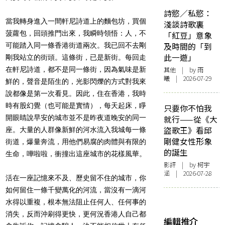
詩慾／私慾：
當我轉身進入一間軒尼詩道上的麵包坊，買個
淺談詩歌裏
菠蘿包，回頭推門出來，我瞬時領悟：人，不
「紅豆」意象
及時間的「到
可能踏入同一條香港街道兩次。我已回不去剛
此一遊」
剛我站立的街頭。這條街，已是新街。每回走
在軒尼詩道，都不是同一條街，因為氣味是新
其他
| by 雨
曦 | 2026-07-29
鮮的，聲音是陌生的，光影閃爍的方式對我來
說都像是第一次看見。因此，住在香港，我時
時有股幻覺（也可能是實情），每天起床，睜
只要你不怕我
開眼睛說早安的城市並不是昨夜道晚安的同一
就行——從《大
盜歌王》看邱
座。大量的人群像新鮮的河水流入我城每一條
剛健女性形象
街道，爆量奔流，用他們易腐的肉體與有限的
的誕生
生命，嘩啦啦，衝撞出這座城市的花樣風華。
影評
| by 柯宇
涵 | 2026-07-28
活在一座記憶來不及、歷史留不住的城市，你
如何留住一條千變萬化的河流，當沒有一滴河
水得以重複，根本無法阻止任何人、任何事的
消失，反而沖刷得更快，更何況香港人自己都
編輯推介