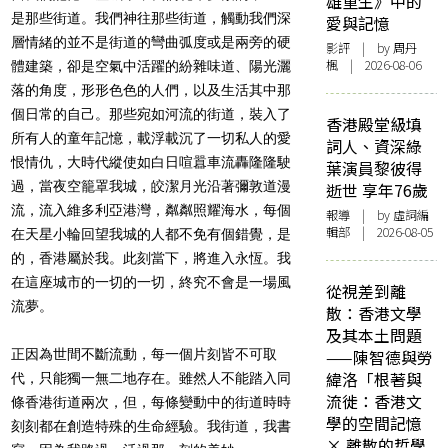
雄重生》中的
是那些街道。我們神往那些街道，觸動我們深
愛與記憶
層情緒的並不是街道的彎曲弧度或是兩旁的硬
影評
| by
周丹
楓
| 2026-08-06
體建築，卻是空氣中活躍的紛雜味道、陽光灑
落的角度，形形色色的人們，以及生活其中那
個日常的自己。那些宛如河流的街道，裝入了
香港殿堂級填
所有人的童年記憶，載浮載沉了一切私人的愛
詞人、資深綠
恨情仇，大時代縱使如白日喧囂車流轟隆隆駛
葉演員黎彼得
過，當夜空籠罩我城，皎潔月光沿著彌敦道漫
逝世 享年76歲
流，流入維多利亞港灣，粼粼照耀海水，每個
報導
| by 虛詞編
輯部 | 2026-08-05
在天星小輪回望我城的人都不免有個錯覺，是
的，香港屬於我。此刻當下，將進入永恆。我
在這座城市的一切的一切，終究不會是一場風
從視差到離
流夢。
散：香港文學
及其本土問題
正因為世間不斷流動，每一個片刻皆不可取
——陳智德與勞
緯洛「根著與
代，只能獨一無二地存在。雖然人不能踏入同
流徙：香港文
條香港街道兩次，但，每條變動中的街道時時
學的空間記憶
刻刻都在創造特殊的生命經驗。我街道，我書
× 離散的哲學