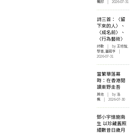
輯部 | 2026-07-31
詩三首：〈留
下來的人〉、
〈成名前〉、
〈行為藝術〉
詩歌
| by 王培智,
黎喜,潘國亨 |
2026-07-31
當繁華落幕
時：在香港閱
讀東野圭吾
其他
| by
洛
楓
| 2026-07-30
鄧小宇憶施南
生 以珍藏舊照
細數昔日歲月