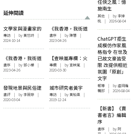
任俠之風：憶
施南生
延伸閱讀
其他
| by 李焯
桃 | 2026-08-04
文學家與漫畫家的
《我香港，我街道
靈魂對話：阮光民
2》推薦序：一片
專訪
| by 黃悠詩 |
書序
| by
陳慧
|
ChatGPT拒生
2024-10-14
2023-04-26
X柳廣成談文學改
冰心在玉壺
成模仿作家風
編漫畫
格指令 在世及
《我香港，我街道
【查映嵐專欄：火
已故文豪皆受
2》編者序：他地
宅之人】欲望居所
限 改提供相近
書序
| by
鄧小樺
|
專欄
| by
查映嵐
|
2023-04-26
2020-03-30
在地
氛圍「原創」
文字
報導
| by 虛詞編
發現地景與民俗建
城市研究者黃宇
輯部 | 2026-08-04
構——從《我香
軒：沒有欄杆的街
書評
| by
李薇婷
|
專訪
| by
黃柏熹
|
2020-03-04
2019-12-24
港，我街道》的地
道或者更好？
區書寫說起
【新書】《賣
書者言》編輯
序
書序
| by 阿