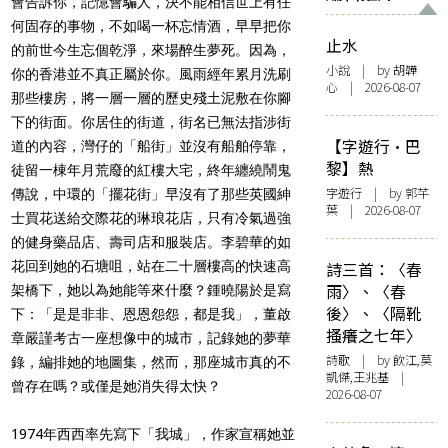
會告訴你，記憶會騙人，決不能相信世上有任
何固存的事物，不如喝一杯忘情酒，早早把你
止水
的前世今生忘個乾淨，來場醉生夢死。因為，
小說
| by 胡韡
你的香港並不真正屬於你。風雨經年累月洗刷
心 | 2026-08-07
那些樓房，將一層一層的歷史殘土泥敷在你腳
下的街面。你居住的街道，街名已無法指涉街
【字遊行·巴
道的內容，灣仔的「船街」並沒有船舶停靠，
黎】熱
徒留一棟年月荒廢的紅樓大宅，終年纏繞鬧鬼
字遊行
| by 郭芊
傳說，中環的「擺花街」早沒有了那些英國紳
葉 | 2026-08-07
士買花送給交際花的琳琅花店，只有冷氣過強
的健身藥品店、壽司店和服裝店。李碧華的如
花回到她的石塘咀，站在二十層樓高的快速高
詩三首：〈春
雨〉、〈春
架橋下，她以為她能等來什麼？鍾曉陽於是寫
後〉、〈隔靴
下：「是是非非、恩恩怨怨，都是我」，董啟
搔癢之七年〉
章嚴謹考古一座想像中的城市，記錄她的夢華
詩歌
| by 飲江,莫
錄，編排她的地圖集，然而，那座城市真的不
凱傑,王兆基 |
曾存在嗎？或僅是她消失得太快？
2026-08-07
1974年西西率先寫下「我城」，作家宣稱她並