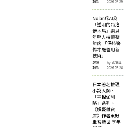
輯部 | 2026-07-29
Nolan斥AI為
「透明的特洛
伊木馬」樂見
年輕人持懷疑
態度 「保持警
惕才能善用新
技術」
報導
| by 虛詞編
輯部 | 2026-07-28
日本著名推理
小說大師、
「神探伽利
略」系列、
《解憂雜貨
店》作者東野
圭吾逝世 享年