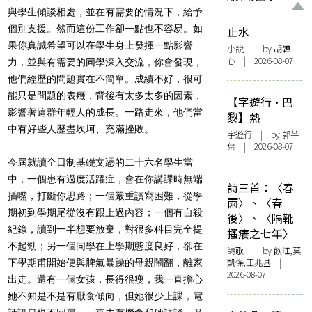
與學生傾談相處，並在有需要的情況下，給予
個別支援。然而這份工作卻一點也不容易。如
止水
果你真誠希望可以在學生身上發揮一點影響
小說
| by 胡韡
心 | 2026-08-07
力，並與有需要的同學深入交流，你會發現，
他們經歷的問題實在不簡單。成績不好，很可
能只是問題的表癥，背後有太多太多的因素，
【字遊行·巴
影響著這群年輕人的成長。一路走來，他們當
黎】熱
中有好些人歷盡坎坷、充滿挫敗。
字遊行
| by 郭芊
葉 | 2026-08-07
今屆就讀全日制基礎文憑的二十六名學生當
中，一個患有過度活躍症，會在你講課時無端
詩三首：〈春
插嘴，打斷你思路；一個嚴重讀寫困難，從學
雨〉、〈春
期初到學期尾從沒有跟上過內容；一個有自殺
後〉、〈隔靴
紀錄，讀到一半想要放棄，對很多科目完全提
搔癢之七年〉
不起勁；另一個同學在上學期態度良好，卻在
詩歌
| by 飲江,莫
凱傑,王兆基 |
下學期甫開始便與脾氣暴躁的母親鬧翻，離家
2026-08-07
出走。還有一個女孩，長得很瘦，我一直擔心
她不知是不是有厭食傾向，但她很少上課，電