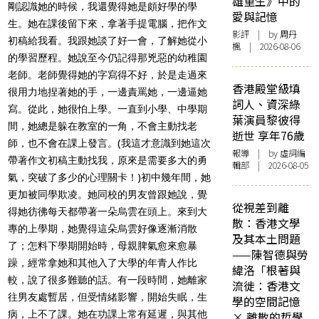
雄重生》中的
剛認識她的時候，我還覺得她是頗好學的學
愛與記憶
生。她在課後留下來，拿著手提電腦，把作文
影評
| by
周丹
初稿給我看。我跟她談了好一會，了解她從小
楓
| 2026-08-06
的學習歷程。她說至今仍記得那兇惡的幼稚園
老師。老師覺得她的字寫得不好，於是走過來
香港殿堂級填
很用力地捏著她的手，一邊責罵她，一邊逼她
詞人、資深綠
寫。從此，她很怕上學。一直到小學、中學期
葉演員黎彼得
間，她總是躲在教室的一角，不會主動找老
逝世 享年76歲
師，也不會在課上發言。(我這才意識到她這次
報導
| by 虛詞編
帶著作文初稿主動找我，原來是需要多大的勇
輯部 | 2026-08-05
氣，突破了多少的心理關卡！)初中幾年間，她
更加被同學欺凌。她同校的男友曾跟她說，覺
從視差到離
得她彷彿每天都帶著一朵烏雲在頭上。來到大
散：香港文學
專的上學期，她覺得這朵烏雲好像逐漸消散
及其本土問題
了；怎料下學期開始時，母親脾氣愈來愈暴
——陳智德與勞
躁，經常拿她和其他入了大學的年青人作比
緯洛「根著與
較，說了很多難聽的話。有一段時間，她離家
流徙：香港文
往男友處暫居，但受情緒影響，開始失眠，生
學的空間記憶
病，上不了課。她在功課上常有延遲，與其他
× 離散的哲學