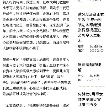
豆 | 2026-08-03
初入行的時候，我還以為，任教大專比教授中
小學可以更專注於知識的傳授，因為學生們已
歐盟AI法案正式
經成年，照道理已懂自律，會專心上課，追求
生效 生成內容
更高層次的知識；但真正接觸過學生後，你會
須貼水印識別
發現他們仍是一群苦惱的少年。原來所謂「成
業界憂標籤氾
年」的十八歲，並沒有突然解決了那些積壓已
濫恐令大眾麻
久的問題；他們個個外表長得像成年人，但內
木
心仍是那個困惱交加、只想去玩，而且什麼待
報導
| by 虛詞編
人接物都不曉得的小孩子。
輯部 | 2026-08-03
僅僅一年的「基礎文憑」結束後，這群青年人
無法跨越的理
何去何從﹖大部份將被「銜接」至他們本來不
解
合資格入讀的高級文憑或副學士，更因此有可
散文
| by 彭慧
能邁向各種專業(如社工、幼兒教育、設計
瑜 | 2026-07-31
等)。表面的學歷普遍高了，但莘莘學子仍在成
長路上繼續跌碰，心智仍未步向真正的成熟。
何詩蓓8月舉女
最後誰可以成為社會的棟樑呢﹖
性專屬讀書會
共讀西西及
（全文原標題：〈搖搖欲墜的成長基礎，誰來