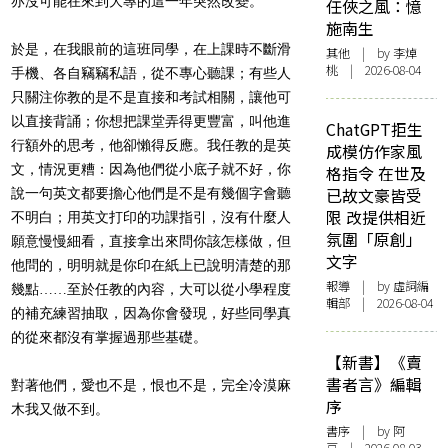
亦沒可能在來到大專的這一年突然改變。
任俠之風：憶
施南生
於是，在我眼前的這班同學，在上課時不斷滑
其他
| by 李焯
桃 | 2026-08-04
手機、各自竊竊私語，從不專心聽課；有些人
只關注你教的是不是直接和考試相關，讓他可
以直接背誦；你想把課堂弄得更豐富，叫他進
ChatGPT拒生
行額外的思考，他卻懶得反應。我任教的是英
成模仿作家風
文，情況更糟：因為他們從小底子就不好，你
格指令 在世及
已故文豪皆受
說一句英文都要擔心他們是不是有幾個字會聽
限 改提供相近
不明白；用英文打印的功課指引，沒有什麼人
氛圍「原創」
願意慢慢細看，直接拿出來問你該怎樣做，但
文字
他問的，明明就是你印在紙上已說明清楚的那
報導
| by 虛詞編
幾點……至於任教的內容，大可以從小學程度
輯部 | 2026-08-04
的補充練習抽取，因為你會發現，好些同學真
的從來都沒有掌握過那些基礎。
【新書】《賣
書者言》編輯
對著他們，愛也不是，恨也不是，完全冷漠麻
序
木我又做不到。
書序
| by 阿