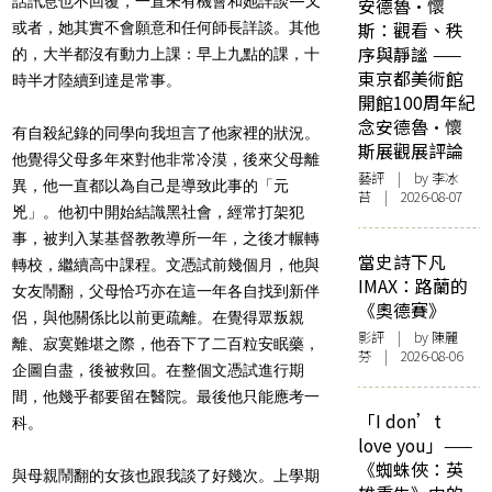
話訊息也不回覆，一直未有機會和她詳談—又
安德魯·懷
斯：觀看、秩
或者，她其實不會願意和任何師長詳談。其他
序與靜謐 ——
的，大半都沒有動力上課：早上九點的課，十
東京都美術館
時半才陸續到達是常事。
開館100周年紀
念安德魯·懷
有自殺紀錄的同學向我坦言了他家裡的狀況。
斯展觀展評論
他覺得父母多年來對他非常冷漠，後來父母離
藝評
| by 李冰
異，他一直都以為自己是導致此事的「元
苔 | 2026-08-07
兇」。他初中開始結識黑社會，經常打架犯
事，被判入某基督教教導所一年，之後才輾轉
當史詩下凡
轉校，繼續高中課程。文憑試前幾個月，他與
IMAX：路蘭的
女友鬧翻，父母恰巧亦在這一年各自找到新伴
《奧德賽》
侶，與他關係比以前更疏離。在覺得眾叛親
影評
| by 陳麗
離、寂寞難堪之際，他吞下了二百粒安眠藥，
芬 | 2026-08-06
企圖自盡，後被救回。在整個文憑試進行期
間，他幾乎都要留在醫院。最後他只能應考一
「I don’t
科。
love you」——
《蜘蛛俠：英
與母親鬧翻的女孩也跟我談了好幾次。上學期