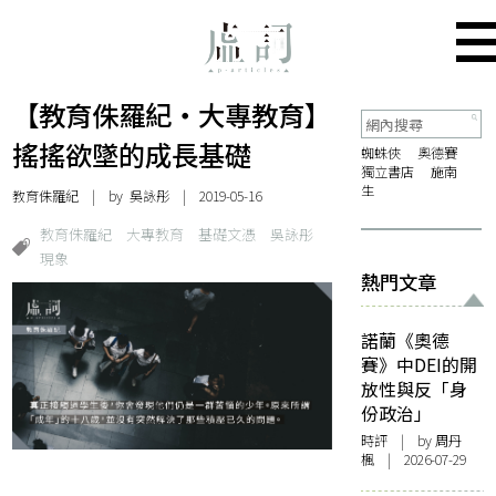
【教育侏羅紀・大專教育】
搖搖欲墜的成長基礎
蜘蛛俠
奧德賽
獨立書店
施南
生
教育侏羅紀
| by
吳詠彤
| 2019-05-16
教育侏羅紀
大專教育
基礎文憑
吳詠彤
現象
熱門文章
諾蘭《奧德
賽》中DEI的開
放性與反「身
份政治」
時評
| by
周丹
楓
| 2026-07-29