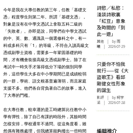
詩慾／私慾：
今年是我在大專任教的第三年，任教「基礎文
淺談詩歌裏
憑」程度學生則第二年。所謂「基礎文憑」，
「紅豆」意象
對象是沒有在中學文憑試上拿取五科二級的
及時間的「到
「失敗者」。亦即是說，同學們在中學文憑試
此一遊」
的中、英、數、通識及一個選修科之中，有一
其他
| by 雨
科或多科只有「1」的等級，不符合入讀高級文
曦 | 2026-07-29
憑或副學士資格，需要多一年鞏固基礎的時
間，才有機會銜接高級文憑或副學士。除了在
只要你不怕我
考試中一時失手才落得低分下場的個別同學
就行——從《大
外，這些學生大多在中小學期間已是成績較弱
盜歌王》看邱
的一群，學術、語文根基普遍薄弱，而且家庭
剛健女性形象
支援不多。他們各自背負著自己的故事，進入
的誕生
了大專的門檻。
影評
| by 柯宇
涵 | 2026-07-28
在大專任教，較幸運的是工時總算比任教中小
學有彈性，除了自己有課的時段外，其餘時間
怎樣安排，學校通常不過問。從這角度看，雖
編輯推介
然偶有雜務處理，但我總算能夠撥出一些時間