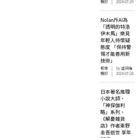
輯部 | 2026-07-29
Nolan斥AI為
「透明的特洛
伊木馬」樂見
年輕人持懷疑
態度 「保持警
惕才能善用新
技術」
報導
| by 虛詞編
輯部 | 2026-07-28
日本著名推理
小說大師、
「神探伽利
略」系列、
《解憂雜貨
店》作者東野
圭吾逝世 享年