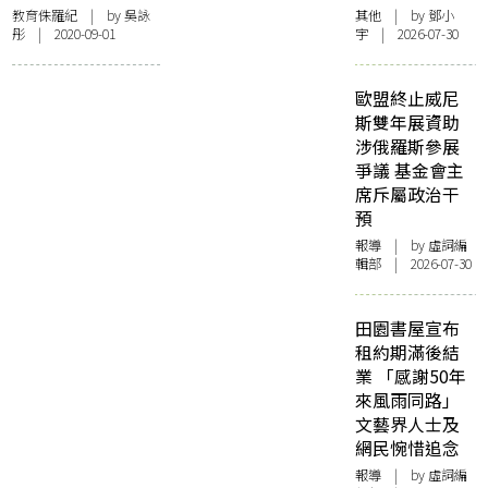
只能給你這麼匆匆
教育侏羅紀
| by
吳詠
其他
| by 鄧小
彤
| 2020-09-01
宇 | 2026-07-30
的一小時——給正
在邊緣掙扎的學生
歐盟終止威尼
斯雙年展資助
涉俄羅斯參展
爭議 基金會主
席斥屬政治干
預
報導
| by 虛詞編
輯部 | 2026-07-30
田園書屋宣布
租約期滿後結
業 「感謝50年
來風雨同路」
文藝界人士及
網民惋惜追念
報導
| by 虛詞編