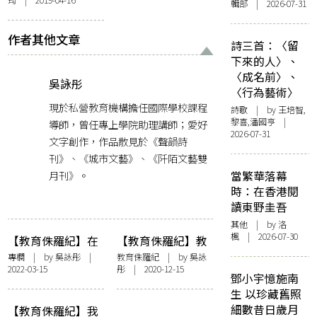
輯部 | 2026-07-31
作者其他文章
詩三首：〈留
下來的人〉、
〈成名前〉、
吳詠彤
〈行為藝術〉
現於私營教育機構擔任國際學校課程
詩歌
| by 王培智,
黎喜,潘國亨 |
導師，曾任專上學院助理講師；愛好
2026-07-31
文字創作，作品散見於《聲韻詩
刊》、《城市文藝》、《阡陌文藝雙
月刊》。
當繁華落幕
時：在香港閱
讀東野圭吾
其他
| by
洛
楓
| 2026-07-30
【教育侏羅紀】在
【教育侏羅紀】教
網絡的另一端，你
理科生讀文學
專欄
| by
吳詠彤
|
教育侏羅紀
| by
吳詠
2022-03-15
彤
| 2020-12-15
還好嗎？——寫給
鄧小宇憶施南
與我網上補習的學
生 以珍藏舊照
生
細數昔日歲月
【教育侏羅紀】我