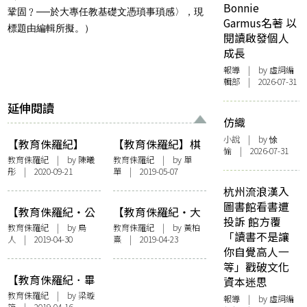
Bonnie
鞏固﹖──於大專任教基礎文憑瑣事瑣感〉，現
Garmus名著 以
標題由編輯所擬。）
閱讀啟發個人
成長
報導
| by 虛詞編
輯部 | 2026-07-31
延伸閱讀
仿織
小說
| by 悇
【教育侏羅紀】
【教育侏羅紀】棋
愉 | 2026-07-31
書、通識與教科書
如人生──小思老
教育侏羅紀
| by 陳曦
教育侏羅紀
| by 單
彤 | 2020-09-21
單 | 2019-05-07
師的風範
杭州流浪漢入
圖書館看書遭
【教育侏羅紀・公
【教育侏羅紀・大
投訴 館方覆
開試】沒事了，考
學教育】與教授席
教育侏羅紀
| by
鳥
教育侏羅紀
| by
黃柏
「讀書不是讓
人
| 2019-04-30
熹
| 2019-04-23
完了
草而坐，或幻想
你自覺高人一
等」戳破文化
【教育侏羅紀．畢
資本迷思
業】Last Day 速寫
教育侏羅紀
| by
梁璇
報導
| by 虛詞編
筠
| 2019-04-16