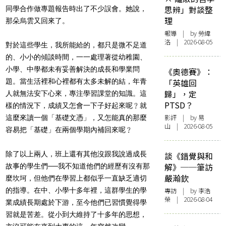
思辨」對談整
同學合作做專題報告時出了不少誤會。她說，
理
那朵烏雲又回來了。
報導
| by 勞緯
洛 | 2026-08-05
對於這些學生，我所能給的，都只是微不足道
的、小小的傾談時間，一一處理著從幼稚園、
小學、中學都未有妥善解決的成長和學業問
《奧德賽》：
題。當生活裡和心裡都有太多未解的結，年青
「英雄回
歸」，定
人就無法安下心來，專注學習課堂的知識。這
PTSD？
樣的情況下，成績又怎會一下子好起來呢﹖就
影評
| by 易
這麼來讀一個「基礎文憑」，又怎能真的那麼
山 | 2026-08-05
容易把「基礎」在兩個學期內補回來呢﹖
除了以上兩人，班上還有其他沒跟我說過成長
談《錯覺與和
解》──筆訪
故事的學生們
──
我不知道他們的經歷有沒有那
嚴瀚欽
麼坎坷，但他們在學習上都似乎一直缺乏適切
的指導。在中、小學十多年裡，這群學生的學
專訪
| by 李浩
榮 | 2026-08-04
業成績長期處於下游，至今他們已習慣覺得學
習就是苦差。從小到大維持了十多年的思想，