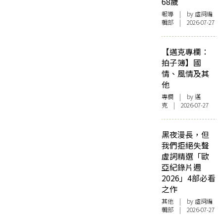
68歲
報導
| by 虛詞編
輯部 | 2026-07-27
【邁克專欄：
拍子簿】國
情、風情及其
他
專欄
| by
邁
克
| 2026-07-27
黑夜漫長，但
我們拒絕失聲
虛詞精選「歐
亞紀錄片週
2026」4部必看
之作
其他
| by 虛詞編
輯部 | 2026-07-27