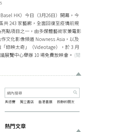
5
 Basel HK）今日（3月26日）開幕，今
區共 243 家藝廊，全面回復至疫情前規
為亮點項目之一，由多媒體藝術家兼電影
化影像頻道 Nowness Asia，以及
映太奇」（Videotage），於 3 月
香港會議展覽中心舉辦 10 場免費放映會。
(閱
奧德賽
獨立書店
香港書展
寂靜的朋友
熱門文章