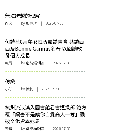
無法跨越的理解
散文
| by 彭慧瑜 | 2026-07-31
何詩蓓8月舉女性專屬讀書會 共讀西
西及Bonnie Garmus名著 以閱讀啟
發個人成長
報導
| by 虛詞編輯部 | 2026-07-31
仿織
小說
| by 悇愉 | 2026-07-31
杭州流浪漢入圖書館看書遭投訴 館方
覆「讀書不是讓你自覺高人一等」戳
破文化資本迷思
報導
| by 虛詞編輯部 | 2026-07-31