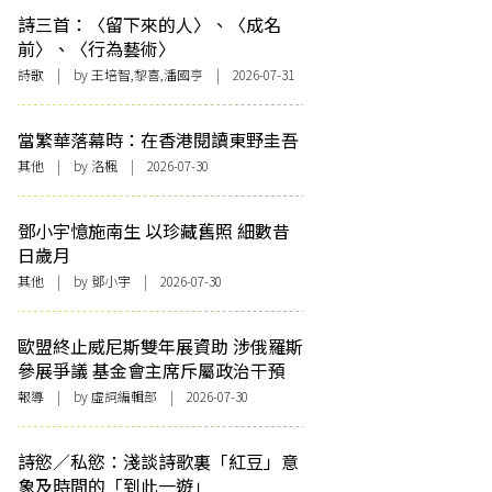
詩三首：〈留下來的人〉、〈成名
前〉、〈行為藝術〉
詩歌
| by 王培智,黎喜,潘國亨 | 2026-07-31
當繁華落幕時：在香港閱讀東野圭吾
其他
| by
洛楓
| 2026-07-30
鄧小宇憶施南生 以珍藏舊照 細數昔
日歲月
其他
| by 鄧小宇 | 2026-07-30
歐盟終止威尼斯雙年展資助 涉俄羅斯
參展爭議 基金會主席斥屬政治干預
報導
| by 虛詞編輯部 | 2026-07-30
詩慾／私慾：淺談詩歌裏「紅豆」意
象及時間的「到此一遊」