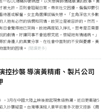
’，講述一名OL隱瞞抑鬱病歷，以失戀掩飾情緒崩潰的故事。黃
才被允許，否則會阻礙日常，帶來社交困擾，偏偏抑鬱引
看待甚或解僱，女主角選擇謊稱失戀。「主角深信大多數
的人抱有必然的憐憫和同情，故哭泣是被容許的。然而，
有日會覺得她已哭夠，故她再度陷入掙扎，思考是否需要
說的劇情，好讓同事不會追根究底，懷疑她有情緒病。」
源於身邊人的真實分享、在社會中面對的不安與憂慮，黃
物面對的困境。
(閱讀更多)
演控抄襲 導演黃精甫、製片公司
押
》，3月在中國大陸上映後掀起現象級熱潮，近日更衝破5
陷入抄襲疑雲。台灣導演錢人豪早前曾多次發文控訴《周