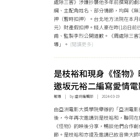
處除三害》涉嫌抄襲他多年前撰寫的劇
綱、主配角姓名、部分情節，均與《無
押（暫時扣押）。台北地方法院在本月裁定
元）財產假扣押。錢人豪在昨(18)日
甫、監製李烈公開道歉。《周處除三害
導」。
(閱讀更多)
是枝裕和現身《怪物》
邀坂元裕二編寫愛情電
報導
| by 虛詞編輯部 | 2024-03-19
由亞洲電影大獎學院舉辦的「亞洲電影
後，今年再次邀請到是枝裕和，聯同在
《怪物》的映後分享，暢談他們合作創
節。是枝裕和亦提及邀請已故音樂大師