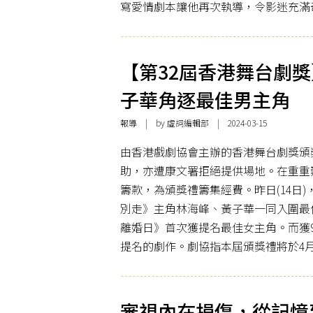
寫愛情劇本讓他再次執導，令影迷充滿
【第32屆香港舞台劇獎
子華角逐最佳男主角
報導
| by 虛詞編輯部 | 2024-03-15
由香港戲劇協會主辦的香港舞台劇獎頒
助，亦遭康文署拒絕提供場地。在重重
籌款，為頒獎禮籌集經費。昨日(14日
別走》主角林海峰、黃子華一同入圍最
離婚日》首次獲提名最佳女主角。而獲
提名的劇作。劇協指本屆頒獎禮將於4
審視內在損傷，從記憶