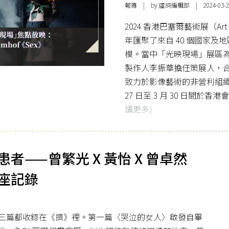
報導
| by 虛詞編輯部 | 2024-03-2
2024 香港巴塞爾藝術展（Art
年匯聚了來自 40 個國家及地
模。當中「光映現場」展區
製作人李振華擔任策展人，合作文
致力於影像藝術的非營利組織「錄
27 日至 3 月 30 日間於
讀更多)
——曾繁光 X 黃怡 X 曾卓然
座記錄
三篇都收錄在《擠》裡。第一篇〈哭泣的女人〉啟發自畢