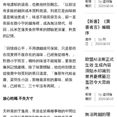
報導
| by 虛詞編
奇地濃郁的湯底，也教他特別難忘。「以前沒
輯部 | 2026-08-04
有多餘的錢與成本買料熬湯。到底它是由味精
還是豬油煲成？」味道不能長留舌尖，卻一直
【新書】《賣
長留在鄧小宇的腦海裡，成為無法替代、尋
書者言》編輯
回，比米芝蓮美食所帶來的體驗更深邃、矜貴
序
的記憶。
書序
| by 阿
豆 | 2026-08-03
「回憶很公平，不用價錢就可保留。只是那些
在現實裡不復存在的滋味，已經無從稽考。」
歐盟AI法案正式
對鄧小宇而言，獨特的味道不能複製，要靠想
生效 生成內容
像與記憶建構。除了味覺體驗，他也特別懷念
須貼水印識別
從嗅覺中領受到的舊日溫度。「像那年代租金
業界憂標籤氾
庸、梁羽生小說，那種最原初的書味、紙張
濫恐令大眾麻
味，已經有二、三十年沒有再聞。」
木
報導
| by 虛詞編
放心吃喝 不失方寸
輯部 | 2026-08-03
天秤座的于逸堯，常游走於兩種事物的中間位
無法跨越的理