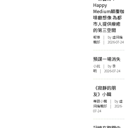
Happy
Medium顛覆咖
啡廳想像 為都
市人提供療癒
的第三空間
報導
| by 虛詞編
輯部 | 2026-07-24
預謀一場消失
小說
| by 季
明 | 2026-07-24
《寂靜的朋
友》小輯
專題小輯
| by 虛
詞編輯部 | 2026-
07-24
記憶在時間中