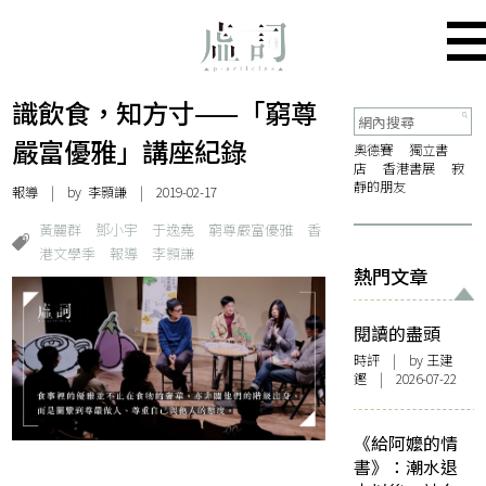
識飲食，知方寸——「窮尊
嚴富優雅」講座紀錄
奧德賽
獨立書
店
香港書展
寂
靜的朋友
報導
| by
李顥謙
| 2019-02-17
黃麗群
鄧小宇
于逸堯
窮尊嚴富優雅
香
港文學季
報導
李顥謙
熱門文章
閱讀的盡頭
時評
| by 王建
鏗 | 2026-07-22
《給阿嬤的情
書》：潮水退