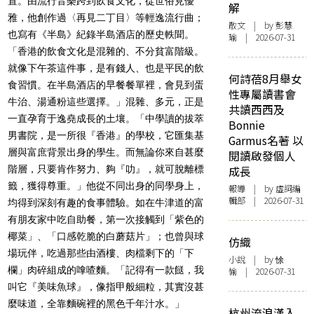
置。由流行音樂跨到飲食文化，從世俗見優
解
雅，他創作過〈再見二丁目〉等輕逸流行曲；
散文
| by 彭慧
也寫有《半島》紀錄半島酒店的歷史軼聞。
瑜 | 2026-07-31
「香港的飲食文化是混雜的、不分貧富階級。
就像下午茶這件事，是有錢人、也是平民的飲
何詩蓓8月舉女
食習慣。在半島酒店的早餐餐單裡，會見到蛋
性專屬讀書會
牛治、湯通粉這些選擇。」混雜、多元，正是
共讀西西及
一直孕育于逸堯成長的土壤。「中學讀的拔萃
Bonnie
男書院，是一所很『香港』的學校，它匯集基
Garmus名著 以
層與富庶背景出身的學生。而無論你來自甚麼
閱讀啟發個人
階層，只要肯作努力、夠『叻』，就可脫離標
成長
籤，獲得尊重。」他從不同出身的同學身上，
報導
| by 虛詞編
輯部 | 2026-07-31
均得到深刻有趣的食事體驗。如在牛津道的富
有朋友家中吃自助餐，第一次接觸到「紫色的
椰菜」、「口感乾脆的白蘑菇片」；也曾與球
仿織
場玩伴，吃過那些由酒樓、肉檔剩下的「下
小說
| by 悇
欄」肉碎組成的嗱喳麵。「記得有一款餸，我
愉 | 2026-07-31
叫它『美味魚球』，像指甲般細粒，其實沒甚
麼味道，全靠麵碗裡的黑色千年汁水。」
杭州流浪漢入