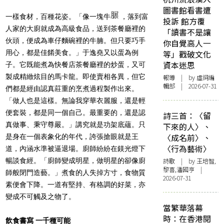
圖書館看書遭
一樣食材，百種花姿。「像一塊牛
，落到富
投訴 館方覆
人家的大廚就成為高級食品，送到茶餐廳裡的
「讀書不是讓
伙頭，便成為車仔麵碗裡的牛腩。但只要巧手
你自覺高人一
用心，都是佳餚美食。」于逸堯又以蛋為例
等」戳破文化
資本迷思
子。它既能煮為快餐店茶餐廳裡的炒蛋，又可
製成精緻炫目的馬卡龍。即使賣相各異，但它
報導
| by 虛詞編
輯部 | 2026-07-31
們都是經由認真莊重的烹煮過程製作出來。
「做人也是這樣。無論我穿華衣麗服，還是輕
便套裝，都是同一個自己。最重要的，還是認
詩三首：〈留
真做事、秉守尊嚴。」講究就是功架底蘊。只
下來的人〉、
〈成名前〉、
是身在一個表象化的年代，誇張搶眼就是王
〈行為藝術〉
道，內涵水準被逼退場。廚師紛紛在鎂光燈下
暢談食經。「廚師變成明星，做明星的卻像廚
詩歌
| by 王培智,
黎喜,潘國亨 |
師般閉門造藝。」煮食的人失掉方寸，食物質
2026-07-31
素便會下降。一道有堅持、有格調的好菜，亦
變成不可觸及之物了。
當繁華落幕
時：在香港閱
飲食書寫 一千種可能