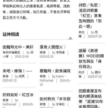
食物與人的融合之深，使得食事體驗、飲食文
詩慾／私慾：
學能夠反映出人的雅量氣度，格調尊嚴。識飲
淺談詩歌裏
食，就能放心吃喝，知己所處，不會在浮華喧
「紅豆」意象
囂之世方寸大亂。
及時間的「到
此一遊」
其他
| by 雨
延伸閱讀
曦 | 2026-07-29
困難時光中，美好
筆食人間煙火：
諾蘭《奧德
的隱喻
「香港文學季．五
無秩序編輯室
| by
鄧
報導
| by
李顥謙
|
賽》中DEI的開
小樺
| 2019-12-04
2019-02-20
味雜陳」徵文比賽
放性與反「身
頒獎典禮紀錄
份政治」
來吧，療傷！——
艱難時，飲食讓我
時評
| by
周丹
記「莊梅岩×謝傲
們彼此緊靠——氣
報導
| by 胡馬 |
報導
| by Ksiem、
楓
| 2026-07-29
2020-02-13
Nathanael | 2019-01-
霜：情感堆填日」
味相投︰文學 X 視
10
藝展覽
田園書屋宣布
奶粉如鉛，紅豆冰
租約期滿後結
如何對抗「末世飲
浪蕩——「五味雜
報導
| by
業 「感謝50年
食學」？——「飲
Nathanael | 2019-03-
報導
| by 安東尼 |
陳．字裡識香味」
來風雨同路」