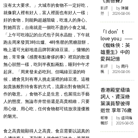
《奧德賽》
沒有太大要求。」大城市的食物不一定好吃，
影評
| by 陳麗
就像窮人裡有好人，富人裡面也有好人一樣；
芬 | 2026-08-06
好的食物，則能夠超越階級，吃進人的身心。
對她而言，台南就是一個吃不盡的小食之城。
「I don’t
「上午可吃祿記的台式包子與水晶餃，下午就
love you」——
跑去周來發買3時出爐、4時售罄的黑糖甜餅，
《蜘蛛俠：英
晚上還可光顧地道品牌郭家綠豆湯。」慵懶的
雄重生》中的
她，常常像《感覺有點奢侈的事》裡寫的散漫
愛與記憶
無心狀態一樣，吃到半夜點兩點，睡到中午才
影評
| by
周丹
楓
| 2026-08-06
起床。「周來發未必吃到。但喝綠豆湯的時
候，總會見到有專人挑走湯裡的綠豆渣。這種
如貴族般對待食客的方式，流露出對食物與工
香港殿堂級填
作的敬意。」食物不止是生意，也展現出手藝
詞人、資深綠
人的態度。無論市井世俗還是高貴精緻，只要
葉演員黎彼得
用心做、用心吃，任何食物都可炫放浪漫優雅
逝世 享年76歲
的魅光。
報導
| by 虛詞編
輯部 | 2026-08-05
食之高貴能顯得人之高貴。食店需要以認真的