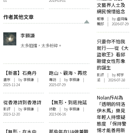
01
2019-03-01
食男女」講座紀錄
講座
文藝界人士及
網民惋惜追念
作者其他文章
報導
| by 虛詞編
輯部 | 2026-07-29
李顥謙
只要你不怕我
太多阻擋，太多粉碎。
就行——從《大
盜歌王》看邱
剛健女性形象
的誕生
【新書】石堯丹
跑山、觀海、再挖
影評
| by 柯宇
《極樂海》李顥謙
掘——專訪詩人孔
書序
| by
李顥謙
|
專訪
| by
李顥謙
|
涵 | 2026-07-28
2025-11-24
2025-07-29
序——〈浪蕩傳
銘隆：「我希望將
統，放逐未來〉
來仍有回聲。」
Nolan斥AI為
從香港詩到香港詩
【無形・到底拖延
「透明的特洛
人，祛魅的觸動
過甚麼事】拖
影評
| by
李顥謙
|
詩歌
| by
李顥謙
|
伊木馬」樂見
2023-12-20
2023-06-16
——談許鞍華
年輕人持懷疑
《詩》
態度 「保持警
惕才能善用新
【無形．在水中
那些年在UA做兼職