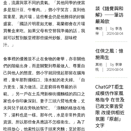
盒，流露與眾不同的貴氣。「其他同學的便當
談《錯覺與和
多是茄汁豆、午餐肉。」鄧小宇笑言，直到他
解》──筆訪
當童星、跑片場，這些餐盒仍是他難得的好飯
嚴瀚欽
盛宴。「國語片明星如尤敏、葛蘭都會在片場
專訪
| by 李浩
買餐盒來吃。如果父母有空替我準備的話，我
榮 | 2026-08-04
就可以暫別飯堂裡那些揚州炒飯、甜味橙
汁。」
任俠之風：憶
施南生
食事裡的優雅並不止在食物的奢華，亦非關他
其他
| by 李焯
們的階級出身，而是關繫到尊嚴做人、尊重自
桃 | 2026-08-04
己與他人的態度。鄧小宇就回憶起那留在腦海
裡，童年那對擺檔口、淥水魷的老夫婦。「自
ChatGPT拒生
力更生，落力做活。正是窮得有尊嚴的示
成模仿作家風
範。」另一戶在土瓜灣新柳街擺麵檔的四口之
格指令 在世及
家也令你印象深刻。妻子三頭六臂地煮食，丈
已故文豪皆受
夫與兒子就在旁執拾幫忙。「淥麵的格放在地
限 改提供相近
下，湯料也是一樣。那年代，水是非常矜貴的
氛圍「原創」
資源。所以那些食具應該不怎樣衛生。」為了
文字
吃得放心，他索性以筷子頭來夾麵；至於那出