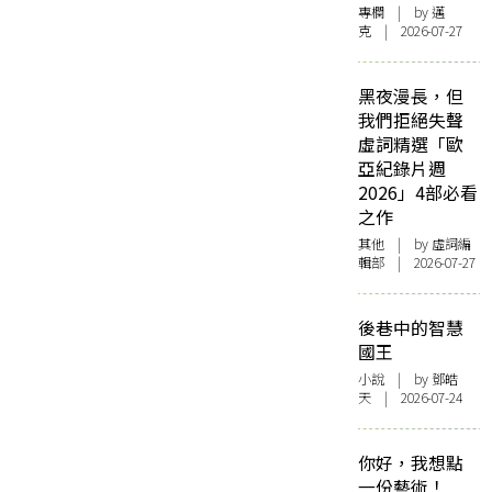
專欄
| by
邁
克
| 2026-07-27
黑夜漫長，但
我們拒絕失聲
虛詞精選「歐
亞紀錄片週
2026」4部必看
之作
其他
| by 虛詞編
輯部 | 2026-07-27
後巷中的智慧
國王
小說
| by 鄧皓
天 | 2026-07-24
你好，我想點
一份藝術！