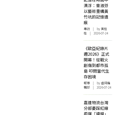
漂浮：曾淑芬
以藝術重構黃
竹坑的記憶遺
痕
專訪
| by 黃桂
桂 | 2026-07-24
《歐亞紀錄片
週2026》正式
開幕！從戰火
創傷到都市孤
島 叩問當代生
存困境
報導
| by 虛詞編
輯部 | 2026-07-24
嘉達物流台灣
分部憂踩紅線
拒運「違規」