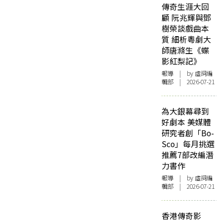
傳奇生涯大回
顧 阮兆輝與鄧
樹榮談戲曲本
質 細析粵劇大
師唐滌生《蝶
影紅梨記》
報導
| by 虛詞編
輯部 | 2026-07-21
為大銀幕尋到
好劇本 美媒體
研究者創「Bo-
Sco」每月挑選
推薦7部改編潛
力書作
報導
| by 虛詞編
輯部 | 2026-07-21
香港傳奇影