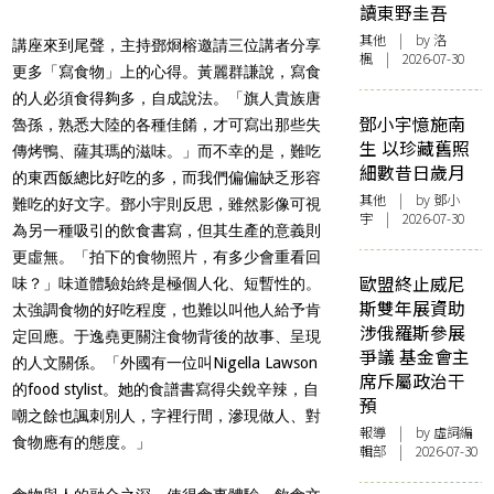
讀東野圭吾
其他
| by
洛
講座來到尾聲，主持鄧烱榕邀請三位講者分享
楓
| 2026-07-30
更多「寫食物」上的心得。黃麗群謙說，寫食
的人必須食得夠多，自成說法。「旗人貴族唐
鄧小宇憶施南
魯孫，熟悉大陸的各種佳餚，才可寫出那些失
生 以珍藏舊照
傳烤鴨、薩其瑪的滋味。」而不幸的是，難吃
細數昔日歲月
的東西飯總比好吃的多，而我們偏偏缺乏形容
其他
| by 鄧小
難吃的好文字。鄧小宇則反思，雖然影像可視
宇 | 2026-07-30
為另一種吸引的飲食書寫，但其生產的意義則
更虛無。「拍下的食物照片，有多少會重看回
歐盟終止威尼
味？」味道體驗始終是極個人化、短暫性的。
斯雙年展資助
太強調食物的好吃程度，也難以叫他人給予肯
涉俄羅斯參展
定回應。于逸堯更關注食物背後的故事、呈現
爭議 基金會主
的人文關係。「外國有一位叫Nigella Lawson
席斥屬政治干
的food stylist。她的食譜書寫得尖銳辛辣，自
預
嘲之餘也諷刺別人，字裡行間，滲現做人、對
報導
| by 虛詞編
食物應有的態度。」
輯部 | 2026-07-30