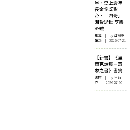
星、史上最年
長金像獎影
帝、「四哥」
謝賢逝世 享壽
89歲
報導
| by 虛詞編
輯部 | 2026-07-21
【新書】《里
爾克詩集－意
象之書》書摘
書序
| by 里爾
克 | 2026-07-20