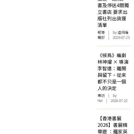
書及停送4間獨
立書店 要求出
版社列出貨運
清單
報導
| by 虛詞編
輯部 | 2026-07-23
《候鳥》編劇
林坤燿 × 導演
李智達：離開
與留下，從來
都不只是一個
人的決定
專訪
| by
Hei | 2026-07-22
【香港書展
2026】書展精
華遊 ：羅家英