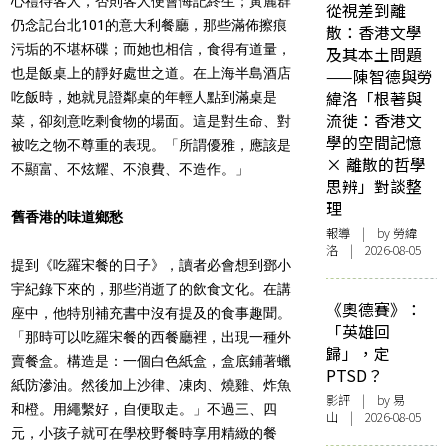
心禮待客人，否則客人便會悔記終生；黃麗群
從視差到離
仍念記台北101的意大利餐廳，那些滿佈擦痕
散：香港文學
污垢的不堪杯碟；而她也相信，食得有道量，
及其本土問題
也是飯桌上的靜好處世之道。在上海半島酒店
——陳智德與勞
緯洛「根著與
吃飯時，她就見證鄰桌的年輕人點到滿桌是
流徙：香港文
菜，卻刻意吃剩食物的場面。這是對生命、對
學的空間記憶
被吃之物不尊重的表現。「所謂優雅，應該是
× 離散的哲學
不顯富、不炫耀、不浪費、不造作。」
思辨」對談整
理
舊香港的味道鄉愁
報導
| by 勞緯
洛 | 2026-08-05
提到《吃羅宋餐的日子》，讀者必會想到鄧小
宇紀錄下來的，那些消逝了的飲食文化。在講
《奧德賽》：
座中，他特別補充書中沒有提及的食事趣聞。
「英雄回
「那時可以吃羅宋餐的西餐廳裡，出現一種外
歸」，定
賣餐盒。構造是：一個白色紙盒，盒底鋪著蠟
PTSD？
紙防滲油。然後加上沙律、凍肉、燒雞、炸魚
影評
| by 易
和橙。用繩繫好，自便取走。」不過三、四
山 | 2026-08-05
元，小孩子就可在學校野餐時享用精緻的餐