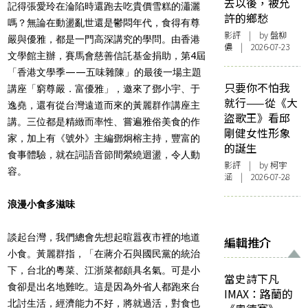
去以後，被允
記得張愛玲在淪陷時還跑去吃貴價雪糕的瀟灑
許的鄉愁
嗎？無論在動盪亂世還是鬱悶年代，食得有尊
影評
| by 盤柳
嚴與優雅，都是一門高深講究的學問。
由香港
儂 | 2026-07-23
文學館主辦，賽馬會慈善信託基金捐助，第4屆
「香港文學季——五味雜陳」的最後一場主題
只要你不怕我
講座「窮尊嚴．富優雅」，邀來了鄧小宇、于
就行——從《大
逸堯，還有從台灣遠道而來的黃麗群作講座主
盜歌王》看邱
講。三位
都
是精緻而率性、嘗遍雅俗美食的作
剛健女性形象
家，加上有《號外》主編鄧炯榕主持，豐富的
的誕生
食事體驗，就在詞語音節間縈繞迴盪，令人動
影評
| by 柯宇
容。
涵 | 2026-07-28
浪漫小食多滋味
談起台灣，我們總會先想起暄囂夜市裡的地道
編輯推介
小食。黃麗群指，「在蔣介石與國民黨的統治
下，台北的粵菜、江浙菜都頗具名氣。可是小
當史詩下凡
食卻是出名地難吃。這是因為外省人都跑來台
IMAX：路蘭的
北討生活，經濟能力不好，將就過活，對食也