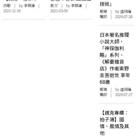
技術」
央】鳥島
的日子
詩歌
| by
李顥謙
|
散文
| by
李顥謙
|
2022-12-19
2021-03-09
報導
| by 虛詞編
輯部 | 2026-07-28
日本著名推理
小說大師、
「神探伽利
略」系列、
《解憂雜貨
店》作者東野
圭吾逝世 享年
68歲
報導
| by 虛詞編
輯部 | 2026-07-27
【邁克專欄：
拍子簿】國
情、風情及其
他