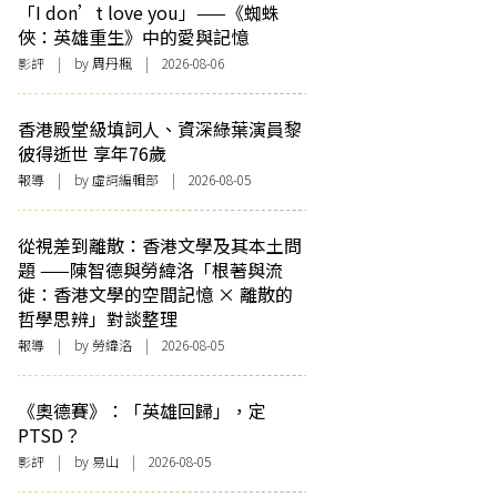
「I don’t love you」——《蜘蛛
俠：英雄重生》中的愛與記憶
影評
| by
周丹楓
| 2026-08-06
香港殿堂級填詞人、資深綠葉演員黎
彼得逝世 享年76歲
報導
| by 虛詞編輯部 | 2026-08-05
從視差到離散：香港文學及其本土問
題 ——陳智德與勞緯洛「根著與流
徙：香港文學的空間記憶 × 離散的
哲學思辨」對談整理
報導
| by 勞緯洛 | 2026-08-05
《奧德賽》：「英雄回歸」，定
PTSD？
影評
| by 易山 | 2026-08-05