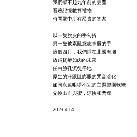
我們揹不起九年前的雲塵
看著記憶數算禮物
時間擊中所有昂貴的答案
以一隻脫皮的手勾搭
另一隻被紊亂意志掌摑的手
這個四月，我們睡在北國海灘
放飛貧瘠如肉的未來
任由臉孔流徙俗地
原生的汗跟隨膨脹的咒音溶化
如同永遠咀嚼不完的主題樂園軟糖
兌換出血與蜜，涼快和閃爍
2023.4.14.