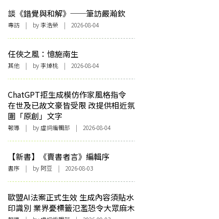
談《錯覺與和解》──筆訪嚴瀚欽
專訪
| by 李浩榮 | 2026-08-04
任俠之風：憶施南生
其他
| by 李焯桃 | 2026-08-04
ChatGPT拒生成模仿作家風格指令
在世及已故文豪皆受限 改提供相近氛
圍「原創」文字
報導
| by 虛詞編輯部 | 2026-08-04
【新書】《賣書者言》編輯序
書序
| by 阿豆 | 2026-08-03
歐盟AI法案正式生效 生成內容須貼水
印識別 業界憂標籤氾濫恐令大眾麻木