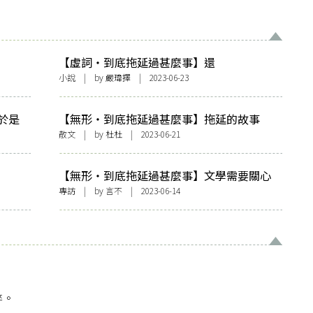
【虛詞・到底拖延過甚麼事】還
小說
| by
嚴瑋擇
| 2023-06-23
於是
【無形・到底拖延過甚麼事】拖延的故事
》
散文
| by
杜杜
| 2023-06-21
【無形・到底拖延過甚麼事】文學需要關心
人——訪《夜行紀錄》作者羅貴祥
專訪
| by 言不 | 2023-06-14
碎。