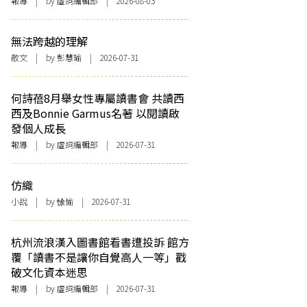
報導
| by 虛詞編輯部 | 2026-08-03
無法跨越的理解
散文
| by 彭慧瑜 | 2026-07-31
何詩蓓8月舉女性專屬讀書會 共讀西
西及Bonnie Garmus名著 以閱讀啟
發個人成長
報導
| by 虛詞編輯部 | 2026-07-31
仿織
小說
| by 悇愉 | 2026-07-31
杭州流浪漢入圖書館看書遭投訴 館方
覆「讀書不是讓你自覺高人一等」戳
破文化資本迷思
報導
| by 虛詞編輯部 | 2026-07-31