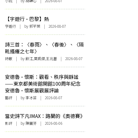
小說
| by 胡韡心 | 2026-08-07
【字遊行·巴黎】熱
字遊行
| by 郭芊葉 | 2026-08-07
詩三首：〈春雨〉、〈春後〉、〈隔
靴搔癢之七年〉
詩歌
| by 飲江,莫凱傑,王兆基 | 2026-08-07
安德魯·懷斯：觀看、秩序與靜謐
——東京都美術館開館100周年紀念
安德魯·懷斯展觀展評論
藝評
| by 李冰苔 | 2026-08-07
當史詩下凡IMAX：路蘭的《奧德賽》
影評
| by 陳麗芬 | 2026-08-06