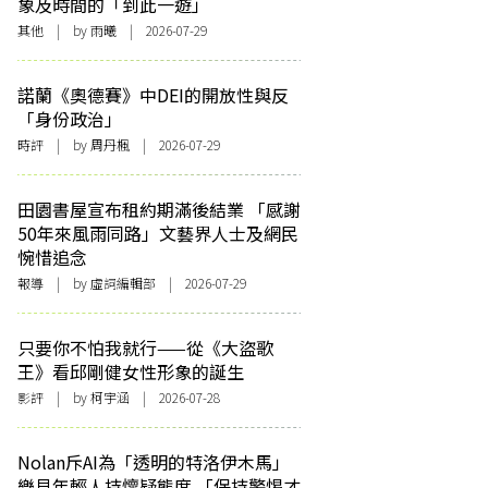
象及時間的「到此一遊」
其他
| by 雨曦 | 2026-07-29
諾蘭《奧德賽》中DEI的開放性與反
「身份政治」
時評
| by
周丹楓
| 2026-07-29
田園書屋宣布租約期滿後結業 「感謝
50年來風雨同路」文藝界人士及網民
惋惜追念
報導
| by 虛詞編輯部 | 2026-07-29
只要你不怕我就行——從《大盜歌
王》看邱剛健女性形象的誕生
影評
| by 柯宇涵 | 2026-07-28
Nolan斥AI為「透明的特洛伊木馬」
樂見年輕人持懷疑態度 「保持警惕才