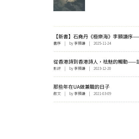
【新書】石堯丹《極樂海》李顥謙序—
蕩傳統，放逐未來〉
書序
| by
李顥謙
| 2025-11-24
從香港詩到香港詩人，祛魅的觸動——
華《詩》
影評
| by
李顥謙
| 2023-12-20
那些年在UA做兼職的日子
散文
| by
李顥謙
| 2021-03-09