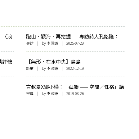
—〈浪
跑山、觀海、再挖掘——專訪詩人孔銘隆：
「我希望將來仍有回聲。」
專訪
| by
李顥謙
| 2025-07-29
談許鞍
【無形．在水中央】鳥島
詩歌
| by
李顥謙
| 2022-12-19
言叔夏X鄧小樺：「孤獨 —— 空間／性格」講
座紀錄
報導
| by
李顥謙
| 2019-08-26