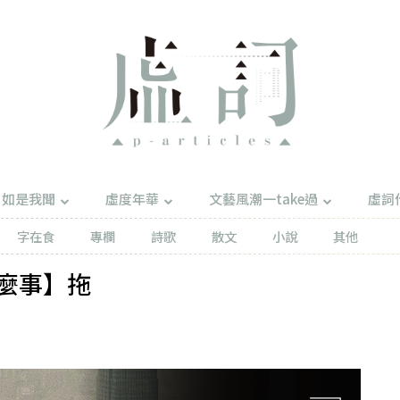
如是我聞
虛度年華
文藝風潮一take過
虛詞
字在食
專欄
詩歌
散文
小說
其他
麼事】拖