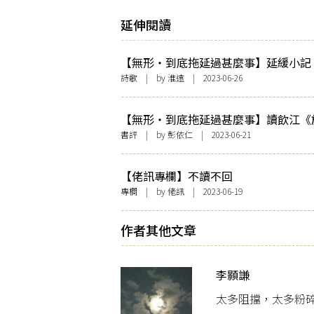
延伸閱讀
【無形・到底拖延過甚麼事】延緩小記
詩歌
| by
淮遠
| 2023-06-26
【無形・到底拖延過甚麼事】讀飲江《
搬石伏匿匿躲貓貓你沿街看節日的燈飾
書評
| by
彭依仁
| 2023-06-21
【佬訊專欄】不讀不回
專欄
| by
佬訊
| 2023-06-19
作者其他文章
李顥謙
太多阻擋，太多粉