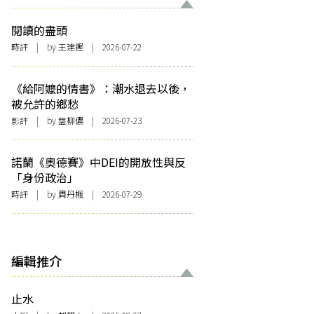
閱讀的盡頭
時評
| by 王建鏗 | 2026-07-22
《給阿嬤的情書》：潮水退去以後，
被允許的鄉愁
影評
| by 盤柳儂 | 2026-07-23
諾蘭《奧德賽》中DEI的開放性與反
「身份政治」
時評
| by
周丹楓
| 2026-07-29
編輯推介
止水