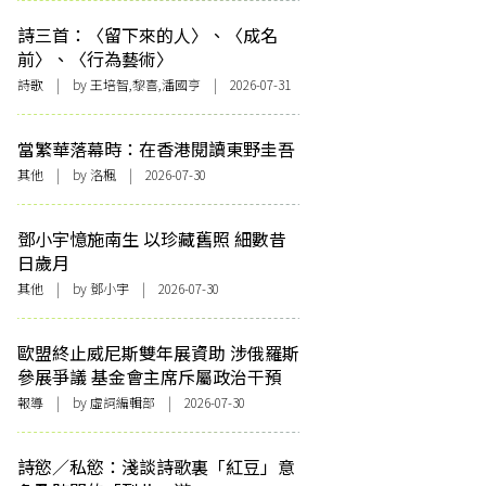
詩三首：〈留下來的人〉、〈成名
前〉、〈行為藝術〉
詩歌
| by 王培智,黎喜,潘國亨 | 2026-07-31
當繁華落幕時：在香港閱讀東野圭吾
其他
| by
洛楓
| 2026-07-30
鄧小宇憶施南生 以珍藏舊照 細數昔
日歲月
其他
| by 鄧小宇 | 2026-07-30
歐盟終止威尼斯雙年展資助 涉俄羅斯
參展爭議 基金會主席斥屬政治干預
報導
| by 虛詞編輯部 | 2026-07-30
詩慾／私慾：淺談詩歌裏「紅豆」意