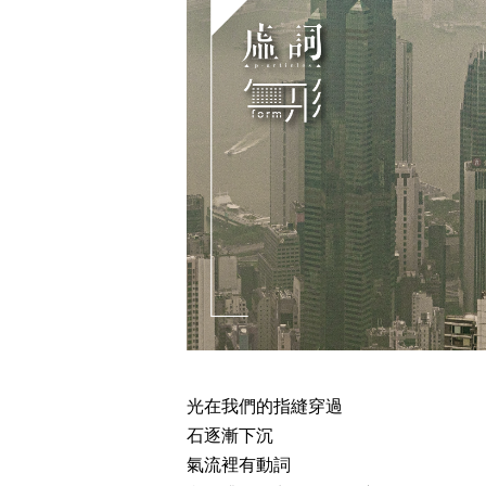
光在我們的指縫穿過
石逐漸下沉
氣流裡有動詞