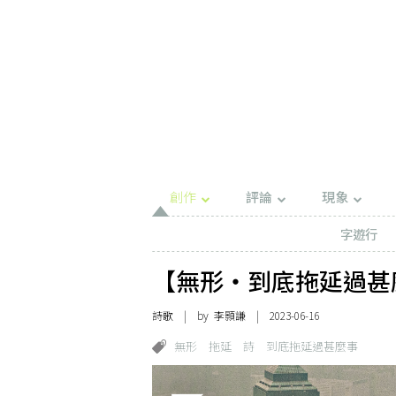
創作
評論
現象
字遊行
【無形・到底拖延過甚
詩歌
| by
李顥謙
| 2023-06-16
無形
拖延
詩
到底拖延過甚麼事