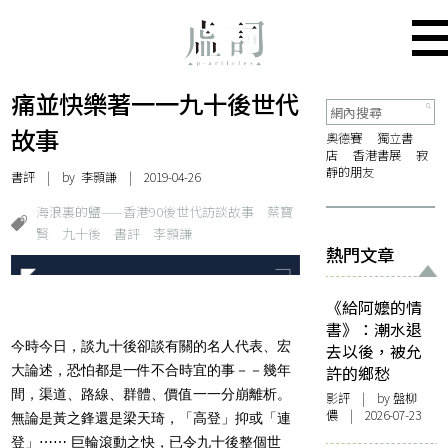
痛並快樂著一一九十後世代
故事
奧德賽
獨立書
店
香港書展
寂
靜的朋友
書評
| by
李顥謙
| 2019-04-26
海浪裏的鹽——香港90後世代訪談故事
蔡寶
賢
九十後
書評
李顥謙
熱門文章
《給阿嬤的情
書》：潮水退
今時今日，談九十後卻談有關的名人代表、宏
去以後，被允
大論述，恐怕都是一件不合時宜的事－－
幾年
許的鄉愁
間，渠道、路線、群體、價值一一分崩離析。
影評
| by 盤柳
儂 | 2026-07-23
無論是黃之鋒還是梁天
琦，「高登」抑或「連
登」⋯⋯ 巨輪滾動之快，已令九十後整個世