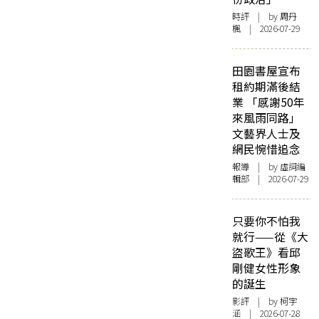
時評
| by
周丹
楓
| 2026-07-29
田園書屋宣布
租約期滿後結
業 「感謝50年
來風雨同路」
文藝界人士及
網民惋惜追念
報導
| by 虛詞編
輯部 | 2026-07-29
只要你不怕我
就行——從《大
盜歌王》看邱
剛健女性形象
的誕生
影評
| by 柯宇
涵 | 2026-07-28