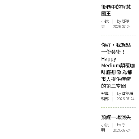
後巷中的智慧
國王
小說
| by 鄧皓
天 | 2026-07-24
你好，我想點
一份藝術！
Happy
Medium顛覆咖
啡廳想像 為都
市人提供療癒
的第三空間
報導
| by 虛詞編
輯部 | 2026-07-24
預謀一場消失
小說
| by 季
明 | 2026-07-24