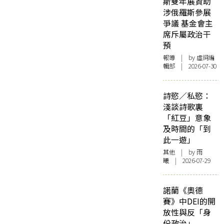
斯雙年展資助
涉俄羅斯參展
爭議 基金會主
席斥屬政治干
預
報導
| by 虛詞編
輯部 | 2026-07-30
詩慾／私慾：
淺談詩歌裏
「紅豆」意象
及時間的「到
此一遊」
其他
| by 雨
曦 | 2026-07-29
諾蘭《奧德
賽》中DEI的開
放性與反「身
份政治」