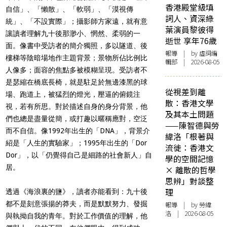
香港殿堂級填
自信」、「懶散」、「軟弱」、「漠視傳
詞人、資深綠
統」、「不設實際」；攝影師方家遠，就有意
葉演員黎彼得
讓讀者理解九十後那渺小、惘然、柔弱的一
逝世 享年76歲
面。像書中受訪者的簡介獨照，多以隧道、後
報導
| by 虛詞編
樓梯等陰暗場地作主題背景；景物所佔比例比
輯部 | 2026-08-05
人像多；面容的焦點多被模糊呈現。受訪者不
是瑟縮在橋底長椅，就是駐足於無邊漆黑的球
從視差到離
場、跑道上，被猛烈的燈光，壓逼的俯鏡注
散：香港文學
視，若有所思。對於描述自身的身分背景，他
及其本土問題
們也總是盡量從簡，或打趣以暱稱應對，空泛
——陳智德與勞
而不自信。像
1992年出生的
「DNA」，背景介
緯洛「根著與
紹是「人生的實驗家」；1995年出生的「Dor
流徙：香港文
Dor」，以「仍覺得自己是細路的社會新人
」自
學的空間記憶
居。
× 離散的哲學
思辨」對談整
理
透過《海浪裏的鹽》，讀者亦能看到：九十後
都不是刻意張揚的莽夫，而是默默努力、發掘
報導
| by 勞緯
洛 | 2026-08-05
與執拗自我的青年。對於工作價值的理解，他