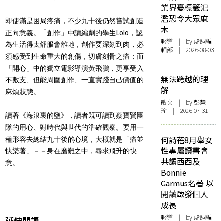
業界憂標籤氾
濫恐令大眾麻
即使滿是困局疼痛，不少九十後仍然嘗試創造
木
正向意義。「創作」中讀編劇的學生Lolo，認
報導
| by 虛詞編
為生活得太舒服會離地，創作要深刻到肉，必
輯部 | 2026-08-03
須感受到生命重大的創傷，切膚刻骨之痛；而
「開心」中的獨立電影導演黃飛鵬，更享受入
無法跨越的理
不敷支、但能周圍創作、一直實踐自己價值的
解
麻煩狀態。
散文
| by 彭慧
瑜 | 2026-07-31
讀著《海浪裏的鹽》，讀者既可讀到蔡寶賢團
隊的用心、對時代與世代的準確觀察。要用一
何詩蓓8月舉女
種形容去總結九十後的心境，大概就是
「痛並
性專屬讀書會
快樂著」－－身在磨難之中，尋求飛升的快
共讀西西及
意。
Bonnie
Garmus名著 以
閱讀啟發個人
成長
報導
| by 虛詞編
延伸閱讀