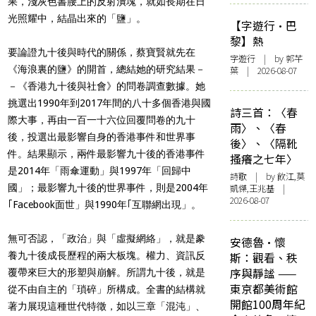
果，淺灰色書腰上的反射潰塊，就如長期在日
光照耀中，結晶出來的「鹽」。
【字遊行·巴
黎】熱
要論證九十後與時代的關係，蔡寶賢就先在
字遊行
| by 郭芊
《海浪裏的鹽》的開首，總結她的研究結果－
葉 | 2026-08-07
－《香港九十後與社會》的問卷調查數據。她
挑選出1990年到2017年間的八十多個香港與國
詩三首：〈春
際大事，再由一百一十六位回覆問卷的九十
雨〉、〈春
後，投選出最影響自身的香港事件和世界事
後〉、〈隔靴
件。結果顯示，兩件最影響九十後的香港事件
搔癢之七年〉
是2014年「雨傘運動」與1997年「回歸中
詩歌
| by 飲江,莫
國」；最影響九十後的世界事件，則是2004年
凱傑,王兆基 |
2026-08-07
｢Facebook面世」與1990年｢互聯網出現」。
無可否認，「政治」與「虛擬網絡」，就是豢
安德魯·懷
養九十後成長歷程的兩大板塊。權力、資訊反
斯：觀看、秩
序與靜謐 ——
覆帶來巨大的形塑與崩解。所謂九十後，就是
東京都美術館
從不由自主的「瑣碎」所構成。全書的結構就
開館100周年紀
著力展現這種世代特徵，如以三章「混沌」、