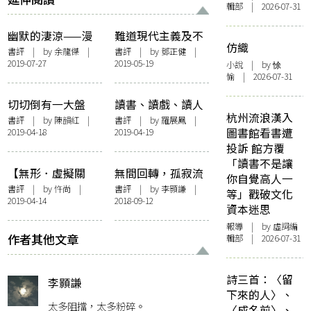
輯部 | 2026-07-31
幽默的淒涼——漫
難道現代主義及不
仿織
談卡爾維諾小說情
上現實主義嗎？
書評
| by 余龍傑 |
書評
| by
鄧正健
|
2019-07-27
2019-05-19
節的推動力，以
──評李陀小說
小說
| by 悇
愉 | 2026-07-31
〈糕點店的盜竊
《無名指》
案〉、〈黑羊〉為
切切倒有一大盤
讀書、讀戲、讀人
例
杭州流浪漢入
——嚼著乳頭片讀
——重讀黃愛玲
書評
| by
陳韻紅
|
書評
| by 羅展鳳 |
圖書館看書遭
2019-04-18
2019-04-19
《異色世界史大
《戲緣》
投訴 館方覆
全》
「讀書不是讓
【無形．虛擬關
無間回轉，孤寂流
你自覺高人一
係】讀《大裂》：
離——讀韓麗珠
書評
| by
忤尚
|
書評
| by
李顥謙
|
等」戳破文化
2019-04-14
2018-09-12
讓導演胡波相形失
《回家》
資本迷思
色的小說家胡遷
報導
| by 虛詞編
作者其他文章
輯部 | 2026-07-31
詩三首：〈留
李顥謙
下來的人〉、
太多阻擋，太多粉碎。
〈成名前〉、