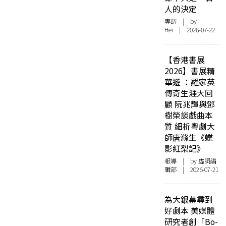
人的決定
專訪
| by
Hei | 2026-07-22
【香港書展
2026】書展精
華遊 ：羅家英
傳奇生涯大回
顧 阮兆輝與鄧
樹榮談戲曲本
質 細析粵劇大
師唐滌生《蝶
影紅梨記》
報導
| by 虛詞編
輯部 | 2026-07-21
為大銀幕尋到
好劇本 美媒體
研究者創「Bo-