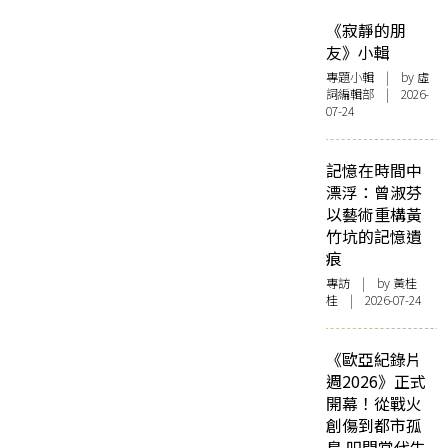
《寂靜的朋
友》小輯
專題小輯
| by 虛
詞編輯部 | 2026-
07-24
記憶在時間中
漂浮：曾淑芬
以藝術重構黃
竹坑的記憶遺
痕
專訪
| by 黃桂
桂 | 2026-07-24
《歐亞紀錄片
週2026》正式
開幕！從戰火
創傷到都市孤
島 叩問當代生