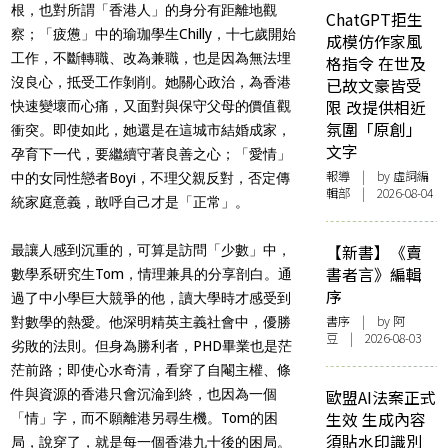
根，也對所謂「香港人」的身分有距離地觀
ChatGPT拒生
察；「疲憊」中的瑜珈學生Chilly，十七歲開始
成模仿作家風
工作，不斷轉職、改為兼職，也是因為無法埋
格指令 在世及
沒良心，抵受工作剝削。她關心政治，為香港
已故文豪皆受
限 改提供相近
快速變壞而心痛，又面對與保守父母的價值觀
氛圍「原創」
衝突。即使如此，她還是在這城市結婚成家，
文字
孕育下一代，要繼續守著良善之心；「愛情」
報導
| by 虛詞編
中的女同性戀者Boyi，不理父親反對，否定傳
輯部 | 2026-08-04
統家庭意義，敢呼自己才是「正常」。
【新書】《賣
最讓人感到沉重的，可算是訪問「少數」中，
書者言》編輯
數學系研究生Tom，情理兼具的分享剖白。通
序
過了中小學巨大競爭的他，讀大學時才感受到
書序
| by 阿
對數學的熱愛。他深明精英主義社會中，優勝
豆 | 2026-08-03
劣敗的法則。但身為勝利者，PHD畢業也是茫
茫前路；即使心水奇清，看穿了自閹主權、條
件與資源的香港只會沉淪到終，也因為一個
歐盟AI法案正式
生效 生成內容
「情」字，而不願離港另尋生機。Tom的困
須貼水印識別
局，說穿了，就是每一個香港九十後的困局。