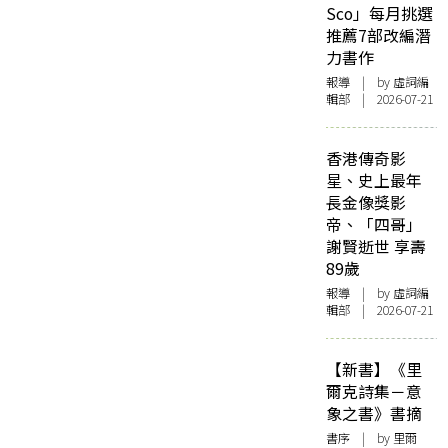
Sco」每月挑選
推薦7部改編潛
力書作
報導
| by 虛詞編
輯部 | 2026-07-21
香港傳奇影
星、史上最年
長金像獎影
帝、「四哥」
謝賢逝世 享壽
89歲
報導
| by 虛詞編
輯部 | 2026-07-21
【新書】《里
爾克詩集－意
象之書》書摘
書序
| by 里爾