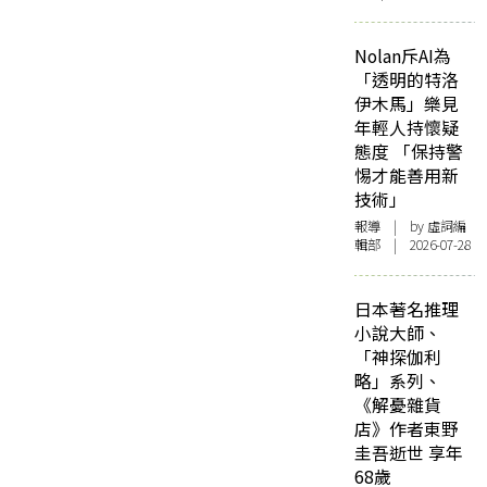
Nolan斥AI為
「透明的特洛
伊木馬」樂見
年輕人持懷疑
態度 「保持警
惕才能善用新
技術」
報導
| by 虛詞編
輯部 | 2026-07-28
日本著名推理
小說大師、
「神探伽利
略」系列、
《解憂雜貨
店》作者東野
圭吾逝世 享年
68歲