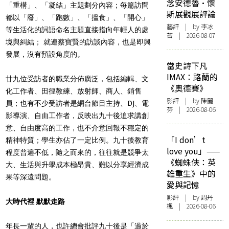
念安德魯·懷
「重構」、「凝結」主題劃分內容；每篇訪問
斯展觀展評論
都以「廢」、「跑數」、「搵食」、「開心」
藝評
| by 李冰
等生活化的詞語命名主題直接指向年輕人的處
苔 | 2026-08-07
境與糾結； 就連蔡寶賢的訪談內容，也是即興
發展，沒有預設角度的。
當史詩下凡
IMAX：路蘭的
廿九位受訪者的職業分佈廣泛，包括編輯、文
《奧德賽》
化工作者、田徑教練、放射師、商人、銷售
影評
| by 陳麗
員；也有不少受訪者是網台節目主持、DJ、電
芬 | 2026-08-06
影導演、自由工作者，反映出九十後追求講創
意、自由度高的工作，也不介意回報不穩定的
「I don’t
精神特質；學生亦佔了一定比例。九十後教育
love you」——
程度普遍不低，隨之而來的，往往就是競爭太
《蜘蛛俠：英
大、生活與升學成本極昂貴、難以分享經濟成
雄重生》中的
果等深遠問題。
愛與記憶
影評
| by
周丹
大時代裡 默默走路
楓
| 2026-08-06
年長一輩的人，也許總會批評九十後是「過於