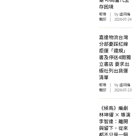
存困境
報導
| by 虛詞編
輯部 | 2026-07-24
嘉達物流台灣
分部憂踩紅線
拒運「違規」
書及停送4間獨
立書店 要求出
版社列出貨運
清單
報導
| by 虛詞編
輯部 | 2026-07-23
《候鳥》編劇
林坤燿 × 導演
李智達：離開
與留下，從來
都不只是一個