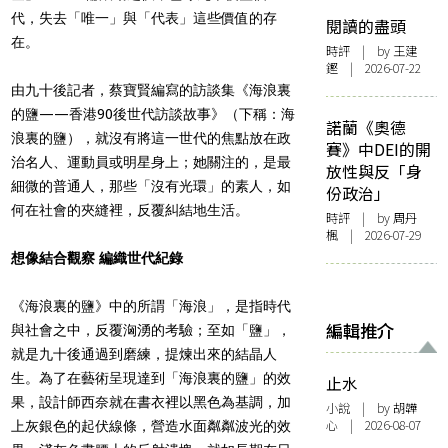
代，失去「唯一」與「代表」這些價值的存
閱讀的盡頭
在。
時評
| by 王建
鏗 | 2026-07-22
由九十後記者，蔡寶賢編寫的訪談集《海浪裏
的鹽——香港90後世代訪談故事》（下稱：海
諾蘭《奧德
浪裏的鹽）
，就沒有將這一世代的焦點放在政
賽》中DEI的開
治名人、運動員或明星身上；她關注的，是最
放性與反「身
細微的普通人，那些「沒有光環」的素人，如
份政治」
何在社會的夾縫裡，反覆糾結地生活。
時評
| by
周丹
楓
| 2026-07-29
想像結合觀察 編織世代紀錄
《海浪裏的鹽》中的
所謂「海浪」，是指時代
編輯推介
與社會之中，反覆洶湧的考驗；至如「鹽」，
就是九十後通過到磨練，提煉出來的結晶人
生。為了在藝術呈現達到「
海浪裏的鹽」的效
止水
果，設計師西奈就在書衣裡以黑色為基調，加
小說
| by 胡韡
心 | 2026-08-07
上灰銀色的起伏線條，營造水面粼粼波光的效