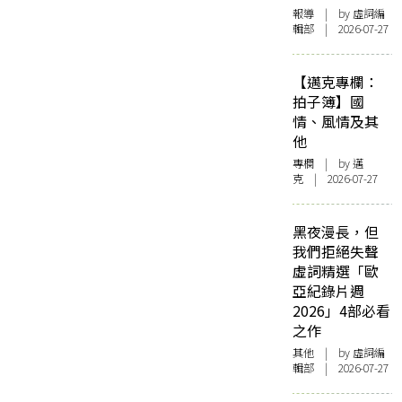
報導
| by 虛詞編
輯部 | 2026-07-27
【邁克專欄：
拍子簿】國
情、風情及其
他
專欄
| by
邁
克
| 2026-07-27
黑夜漫長，但
我們拒絕失聲
虛詞精選「歐
亞紀錄片週
2026」4部必看
之作
其他
| by 虛詞編
輯部 | 2026-07-27