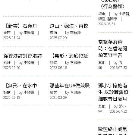
〈行為藝術〉
詩歌
| by 王培智,
黎喜,潘國亨 |
2026-07-31
【新書】石堯丹
跑山、觀海、再挖
《極樂海》李顥謙
掘——專訪詩人孔
書序
| by
李顥謙
|
專訪
| by
李顥謙
|
2025-11-24
2025-07-29
序——〈浪蕩傳
銘隆：「我希望將
當繁華落幕
統，放逐未來〉
來仍有回聲。」
時：在香港閱
讀東野圭吾
從香港詩到香港詩
【無形・到底拖延
人，祛魅的觸動
過甚麼事】拖
影評
| by
李顥謙
|
詩歌
| by
李顥謙
|
其他
| by
洛
2023-12-20
2023-06-16
楓
| 2026-07-30
——談許鞍華
《詩》
【無形．在水中
那些年在UA做兼職
鄧小宇憶施南
央】鳥島
的日子
生 以珍藏舊照
詩歌
| by
李顥謙
|
散文
| by
李顥謙
|
2022-12-19
2021-03-09
細數昔日歲月
其他
| by 鄧小
宇 | 2026-07-30
歐盟終止威尼