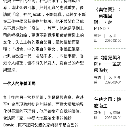
們與上一代的不同。在他們眼中，得到成功
感，遠比金錢回報、與對組織的忠誠重要。像
《奧德賽》：
訪問「廢」裡的Jacob，不斷轉職，源於要不斷
「英雄回
歸」，定
在工作中學習新事物的執著。他不希望自己成
PTSD？
為不思進取的「廢柴」。然而，他總是受到上
司的輕視忽略，更應不到職場那種猜度迎上的
影評
| by 易
山 | 2026-08-05
文化，失去主持的電台節目，最終便憤而辭
職；「機會」中的電台DJ希比，則義正嚴辭，
批判自己這一代「埋怨不多」，即使事情、香
談《錯覺與和
港令人絕望，也不能失掉對人、對自己的希望
解》──筆訪
嚴瀚欽
與堅持。
專訪
| by 李浩
榮 | 2026-08-04
一代人的集體困局
九十後的另一常見問題，則是是與家庭、家甚
任俠之風：憶
至社會呈現疏離批判的關係。面對大環境的異
施南生
化與長輩的不理解，他們都恪守自我的價值。
其他
| by 李焯
桃 | 2026-08-04
像訪問「家」中從內地飄泊來港的編輯
Bowie，既不認同父親的家鄉開平是自己的