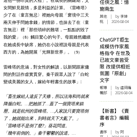
送他一份昂貴的大禮」。在成長的關鍵期，父
任俠之風：憶
女間鮮見親情，多是利益的計算。《雷峰塔》
施南生
少了在〈童言無忌〉裡她向母親「窘境中三天
其他
| by 李焯
桃 | 2026-08-04
兩天伸手問她拿錢」的情節，也抹去了在〈童
言無忌〉裡「那些瑣碎的難堪，一點點的毀了
我的愛」
觸目驚心的句子。母親雖然繼續
（8）
ChatGPT拒生
在她成長中缺席，她仍在小說裡說母親是代表
成模仿作家風
西方的，為她開展「光輝新世界」。
格指令 在世及
（9）
已故文豪皆受
限 改提供相近
雷峰塔的意涵，對女性的解讀，以新聞跟家傭
氛圍「原創」
間的對話作虛實貫穿。秦干跟眾人說了「白蛇
文字
變成美麗的女人，嫁給年輕書生的故事」:
報導
| by 虛詞編
輯部 | 2026-08-04
「畜生嫁給人違反了天條，所以法海和尚就來
降服白蛇。…把她抓了…蓋了一個寶塔來鎮
【新書】《賣
壓。就是杭州的雷峰塔。…人家說只要寶塔倒
書者言》編輯
了，她就能出來，到時就天下大亂了。」
序
「雷峰塔不是倒了麼?」葵花問道。
書序
| by 阿
「幾年前倒的。」秦干鬱鬱的說道。…