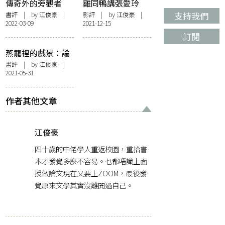
傳奇外的旁觀者
雞同鴨講張愛玲
——論《小團圓》
——對電影《第一
支持我們
書評
| by
江俊豪
|
影評
| by
江俊豪
|
2022-03-09
2021-12-15
爐香》的一點反思
訂閱
­蒸籠裡的戲景：論
張愛玲《桂花蒸．
書評
| by
江俊豪
|
2021-05-31
阿小悲秋》
作者其他文章
江俊豪
四十歲的中佬學人重返校園，重拾書
本才發覺多麼不容易。乜都唔識上面
授做論文現在又要上ZOOM，最後發
覺原來文學其實沒離開過自己。