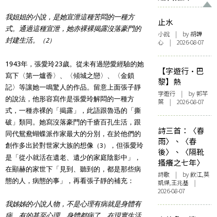
我姐姐的小說，是她宣泄這種苦悶的一種方
止水
式。通過這種宣泄，她赤裸裸揭露沒落豪門的
小說
| by 胡韡
封建生活。
（2）
心 | 2026-08-07
1943年，張愛玲23歲。從未有過戀愛經驗的她
【字遊行·巴
寫下〈第一爐香〉、〈傾城之戀〉、〈金鎖
黎】熱
記〉等讓她一鳴驚人的作品。留意上面張子靜
字遊行
| by 郭芊
的說法，他形容寫作是張愛玲解悶的一種方
葉 | 2026-08-07
式，一種赤裸的「揭露」，此語跟魯迅的「撕
破」類同。她寫沒落豪門的千瘡百孔生活，跟
詩三首：〈春
同代鴛鴦蝴蝶派作家最大的分別，在於他們的
雨〉、〈春
創作多出於對世家大族的想像
，但張愛玲
（3）
後〉、〈隔靴
是「從小就活在遺老、遺少的家庭陰影中」，
搔癢之七年〉
在顯赫的家世下「見到、聽到的，都是那些病
詩歌
| by 飲江,莫
態的人，病態的事」，再看張子靜的補充：
凱傑,王兆基 |
2026-08-07
我姊姊的小說人物，不是心理有病就是身體有
病。有的甚至心理、身體都病了。在現實生活