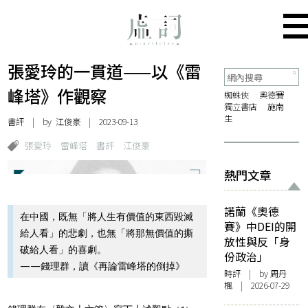
張愛玲的一貫道——以《雷
峰塔》作觀察
蜘蛛俠
奧德賽
獨立書店
施南
生
書評
| by
江俊豪
| 2023-09-13
張愛玲
雷峰塔
書評
江俊豪
熱門文章
諾蘭《奧德
在中國，既無「將人生有價值的東西毀滅
賽》中DEI的開
給人看」的悲劇，也無「將那無價值的撕
放性與反「身
破給人看」的喜劇。
份政治」
——錢理群，讀《再論雷峰塔的倒掉》
時評
| by
周丹
楓
| 2026-07-29