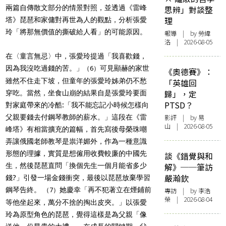
兩篇自傳散文部分的情景對照，並透過《雷峰
思辨」對談整
理
塔》琵琶和家傭對再世為人的觀點，分析張愛
玲「將那無價值的撕破給人看」的可能原因。
報導
| by 勞緯
洛 | 2026-08-05
在〈童言無忌〉中，張愛玲提過「我喜歡錢，
因為我沒吃過錢的苦。」
可見顯赫的家世
（6）
《奧德賽》：
雖然不住走下坡，但童年的張愛玲姊弟仍不愁
「英雄回
歸」，定
穿吃。當然，坐食山崩的結果自是張愛玲要面
PTSD？
對家庭帶來的冷酷:「我不能忘記小時候怎樣向
父親要錢去付鋼琴教師的薪水。」這段在《雷
影評
| by 易
山 | 2026-08-05
峰塔》有相當擴充的篇幅，首先寫後母榮珠嘲
弄讓俄國老師教琴是祟洋媚外，作為一種意識
形態的理據，實質是想僱用收費較廉的中國先
談《錯覺與和
生，然後琵琶直問「換個先生一個月能省多少
解》──筆訪
嚴瀚欽
錢?」引發一場金錢衝突，最後以琵琶放棄學習
鋼琴告終。
她慶幸「再不犯著立在煙鋪前
（7）
專訪
| by 李浩
榮 | 2026-08-04
等他坐起來，萬分不捨的掏出皮夾。」以張愛
玲為原型角色的琵琶，覺得這樣是為父親「像