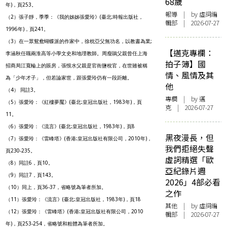
68歲
年)，頁253。
報導
| by 虛詞編
（2）張子靜，季季：《我的姊姊張愛玲》(臺北:時報出版社，
輯部 | 2026-07-27
1996年)，頁241。
（3）在一眾鴛鴦蝴蝶派的作家中，徐枕亞父無功名，以教書為業;
【邁克專欄：
李涵秋任職兩淮高等小學文史和地理教師。周瘦鵑父親曾任上海
拍子簿】國
招商局江寬輪上的賬房，張恨水父親是官衙鹽稅官，在世雖被稱
情、風情及其
為「少年才子」，但若論家世，跟張愛玲仍有一段距離。
他
（4） 同註3。
專欄
| by
邁
（5）張愛玲：《紅樓夢魘》(臺北:皇冠出版社，1983年)，頁
克
| 2026-07-27
11。
（6）張愛玲：《流言》(臺北:皇冠出版社，1983年)，頁8
黑夜漫長，但
（7）張愛玲：《雷峰塔》(香港:皇冠出版社有限公司，2010年)，
我們拒絕失聲
頁230-235。
虛詞精選「歐
（8）同註6，頁10。
亞紀錄片週
（9）同註7，頁143。
2026」4部必看
（10）同上，頁36-37，省略號為筆者所加。
之作
（11）張愛玲：《流言》(臺北:皇冠出版社，1983年)，頁18
其他
| by 虛詞編
（12）張愛玲：《雷峰塔》(香港:皇冠出版社有限公司，2010
輯部 | 2026-07-27
年)，頁253-254，省略號和粗體為筆者所加。