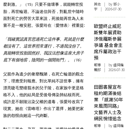
其他
| by 鄧小
麼刺激。」
只要不做壞事，就能轉世投
（15）
宇 | 2026-07-30
胎，再世輪迴。不論迷信與否，對亂世中隨時
面對死亡的勞苦大眾來說，死後能再世為人未
歐盟終止威尼
嘗不是一種安慰。張愛玲在〈愛憎表〉裡重提:
斯雙年展資助
涉俄羅斯參展
「我確實認真苦思過死亡這件事。死就是什麼
爭議 基金會主
都沒有了。這世界照常運行，不過我沒份了。
席斥屬政治干
真能轉世投胎固然好。我設法想像這座大房子
預
底下有個地窖，陰間的一個閒衙門」。
（16）
報導
| by 虛詞編
輯部 | 2026-07-30
父親作為遺少的奢靡醜陋，在死亡輪迴的觀念
下，理應受到報應。對比單純不諳世事，擁有
田園書屋宣布
漂亮睫毛雙瞳翦水的兒子陵，在家族中更是格
租約期滿後結
格不入，他的結局是受後母傳染肺結核而死。
業 「感謝50年
或許是不願陵沾染父權的遺毒，張愛玲改寫了
來風雨同路」
現實。她在《雷峰塔》作出了選擇，她要把家
文藝界人士及
族的怨恨由她這一代終斷。
網民惋惜追念
報導
| by 虛詞編