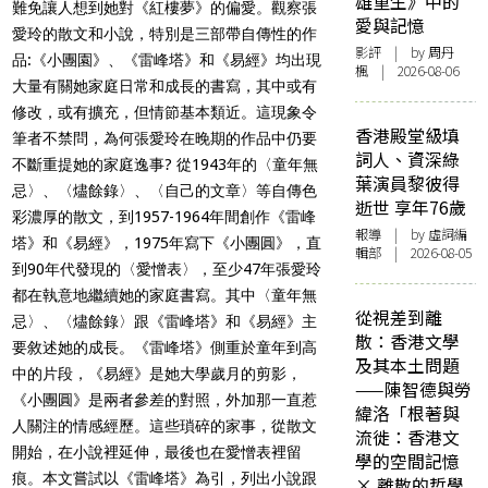
雄重生》中的
難免讓人想到她對《紅樓夢》的偏愛。觀察張
愛與記憶
愛玲的散文和小說，特別是三部帶自傳性的作
影評
| by
周丹
品:《小團園》、《雷峰塔》和《易經》均出現
楓
| 2026-08-06
大量有關她家庭日常和成長的書寫，其中或有
修改，或有擴充，但情節基本類近。這現象令
香港殿堂級填
筆者不禁問，為何張愛玲在晚期的作品中仍要
詞人、資深綠
不斷重提她的家庭逸事? 從1943年的〈童年無
葉演員黎彼得
忌〉、〈燼餘錄〉、〈自己的文章〉等自傳色
逝世 享年76歲
彩濃厚的散文，到1957-1964年間創作《雷峰
報導
| by 虛詞編
塔》和《易經》，1975年寫下《小團圓》，直
輯部 | 2026-08-05
到90年代發現的〈愛憎表〉，至少47年張愛玲
都在執意地繼續她的家庭書寫。其中〈童年無
從視差到離
忌〉、〈燼餘錄〉跟《雷峰塔》和《易經》主
散：香港文學
要敘述她的成長。《雷峰塔》側重於童年到高
及其本土問題
中的片段，《易經》是她大學歲月的剪影，
——陳智德與勞
《小團圓》是兩者參差的對照，外加那一直惹
緯洛「根著與
人關注的情感經歷。這些瑣碎的家事，從散文
流徙：香港文
開始，在小說裡延伸，最後也在愛憎表裡留
學的空間記憶
痕。本文嘗試以《雷峰塔》為引，列出小說跟
× 離散的哲學