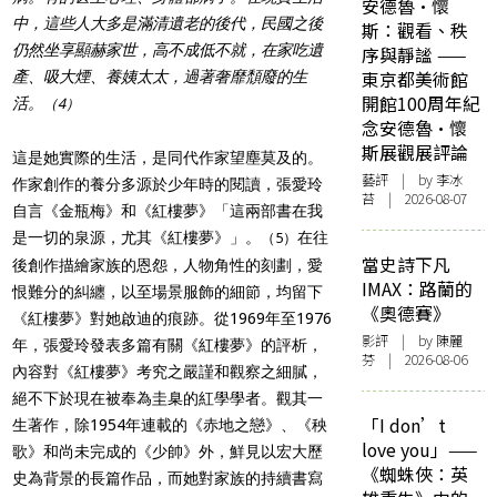
安德魯·懷
中，這些人大多是滿清遺老的後代，民國之後
斯：觀看、秩
仍然坐享顯赫家世，高不成低不就，在家吃遺
序與靜謐 ——
東京都美術館
產、吸大煙、養姨太太，過著奢靡頹廢的生
開館100周年紀
活。
（4）
念安德魯·懷
斯展觀展評論
這是她實際的生活，是同代作家望塵莫及的。
藝評
| by 李冰
作家創作的養分多源於少年時的閱讀，張愛玲
苔 | 2026-08-07
自言《金瓶梅》和《紅樓夢》「這兩部書在我
是一切的泉源，尤其《紅樓夢》」。
在往
（5）
當史詩下凡
後創作描繪家族的恩怨，人物角性的刻劃，愛
IMAX：路蘭的
恨難分的糾纏，以至場景服飾的細節，均留下
《奧德賽》
《紅樓夢》對她啟迪的痕跡。從1969年至1976
影評
| by 陳麗
年，張愛玲發表多篇有關《紅樓夢》的評析，
芬 | 2026-08-06
內容對《紅樓夢》考究之嚴謹和觀察之細膩，
絕不下於現在被奉為圭臬的紅學學者。觀其一
「I don’t
生著作，除1954年連載的《赤地之戀》、《秧
love you」——
歌》和尚未完成的《少帥》外，鮮見以宏大歷
《蜘蛛俠：英
史為背景的長篇作品，而她對家族的持續書寫