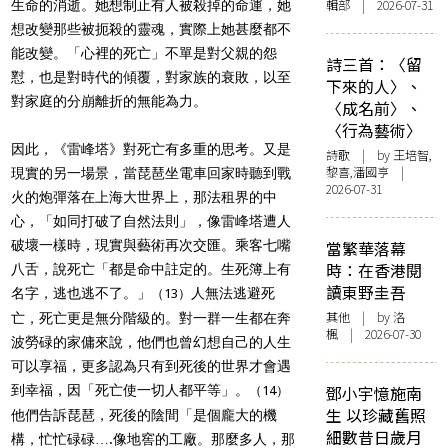
輯部 | 2026-07-31
生命的消逝。她想制止有人被殺掉的命運，她
想改變那些被扼殺的靈魂，實際上她甚麼都不
能改變。「心裡的死亡」不單是對父親的怨
詩三首：〈留
懟，也是對時代的傾覆，對家族的衰敗，以至
下來的人〉、
對家庭的分崩離折的無能為力。
〈成名前〉、
〈行為藝術〉
因此，《雷峰塔》對死亡有多重的思考。又是
詩歌
| by 王培智,
黎喜,潘國亨 |
現實的另一場景，當琵琶坐電車回家時聽到戰
2026-07-31
火的炮彈落在上海大世界上，那法租界的中
心，「如同打破了自然法則」，像雷峰塔遭人
破壞一樣時，現實與藝術再次交匯。乘客七嘴
當繁華落幕
時：在香港閱
八舌，說死亡「都是命中註定的。生死簿上有
讀東野圭吾
名字，逃也逃不了。」
人無法逃避死
（13）
其他
| by
洛
亡，死亡更是無分階級的。對一群一生都在奔
楓
| 2026-07-30
波勞碌的家傭來說，他們也曾幻想自己的人生
可以享福，更多認為只有到死後的世界才會遇
到幸福，因「死亡使一切人都平等」。
鄧小宇憶施南
（14）
生 以珍藏舊照
他們告訴琵琶，死後的陰間「是個龐大的機
細數昔日歲月
構，忙忙碌碌….像地窖的工廠。那麼多人，那