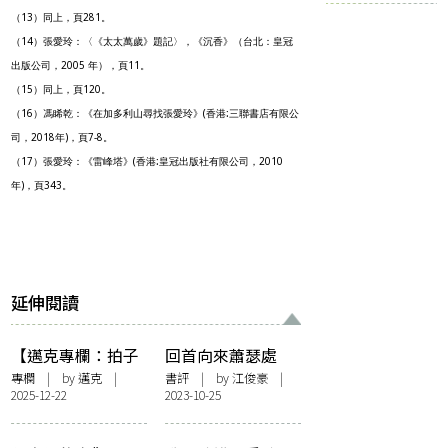
（13）同上，頁281。
（14）張愛玲：〈《太太萬歲》題記〉，《沉香》（台北：皇冠
出版公司，2005 年），頁11。
（15）同上，頁120。
（16）馮睎乾：《在加多利山尋找張愛玲》(香港:三聯書店有限公
司，2018年)，頁7-8。
（17）張愛玲：《雷峰塔》(香港:皇冠出版社有限公司，2010
年)，頁343。
延伸閱讀
【邁克專欄：拍子
回首向來蕭瑟處
簿】玉臂作怪
——淺談《尚未劇
專欄
| by
邁克
|
書評
| by
江俊豪
|
2025-12-22
2023-10-25
終》