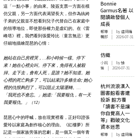
Bonnie
這「一點小事」的由來。陵簽支票一方面在模
Garmus名著 以
仿父親，另一方面代表渴望長大，但作為紈絝
閱讀啟發個人
子弟的父親並不想看到兒子代替自己在家庭中
成長
的領導地位，即使那份權力是虛幻的。在《雷
報導
| by 虛詞編
峰塔》裡，我們看到張愛玲比〈童言無忌〉更
輯部 | 2026-07-31
仔細地描繪琵琶的心情：
仿織
她站在自己房裡哭，…和小時候一樣。停下
小說
| by 悇
來！她在心裡尖叫。停下來，免得有人被殺
愉 | 2026-07-31
掉。走下去，會有人死，是誰？她不知道。她
心裡的死亡夠多了，可以結束許多條生命; 她心
杭州流浪漢入
裡的仇恨夠烈了，可以阻止太陽運轉。…
圖書館看書遭
「我死也不會忘。」她道:「我要報仇，有一天
投訴 館方覆
我要報仇。」
（12）
「讀書不是讓
你自覺高人一
琵琶心中的呼喊，放在現實裡看，正好印證張
等」戳破文化
愛玲以家庭為創作核心的理由。《紅樓夢》所
資本迷思
記是一個家族旁落的悲劇，是一個又一個年青
報導
| by 虛詞編