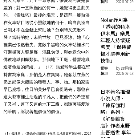
對云云眾生，乃至一眾家傭，張愛玲的愛是參
輯部 | 2026-07-29
差的；對一直照顧她的何干，她覺得更是虧欠
的。《雷峰塔》最後的場景，是琵琶一簾熱淚
Nolan斥AI為
在火車站目送從小照顧她的何干，暗自責怪自
「透明的特洛
己剛才不在金錢上幫助她？分別時又怎麼不
伊木馬」樂見
哭？當時的她，未夠世故，已見蒼涼。她「心
年輕人持懷疑
裡業已悵然若失。寬敞半黑暗的火車站裡水門
態度 「保持警
汀迥盪著人聲足聲，混亂匆促，與她意念中的
惕才能善用新
佛教地獄倒頗類似。那個地下工廠，營營地織
技術」
造著命運的錦繡。」
張愛玲半生都在堅
（17）
報導
| by 虛詞編
輯部 | 2026-07-28
持書寫家庭，那怕是人在異鄉，她念茲在茲的
仍是那像大觀園的種種人、事、物。那怕家園
早已崩塌，往日的美好早已倉促過去，那曾在
日本著名推理
這大都市裡生活過的平凡人，把他們的希望補
小說大師、
了又補，連了又連的地下工廠，都隨著張愛玲
「神探伽利
略」系列、
的筆觸，訴說著無價值的價值。
《解憂雜貨
店》作者東野
圭吾逝世 享年
（1）錢理群：《魯迅作品細讀》(香港:天地圖書有限公司，2021