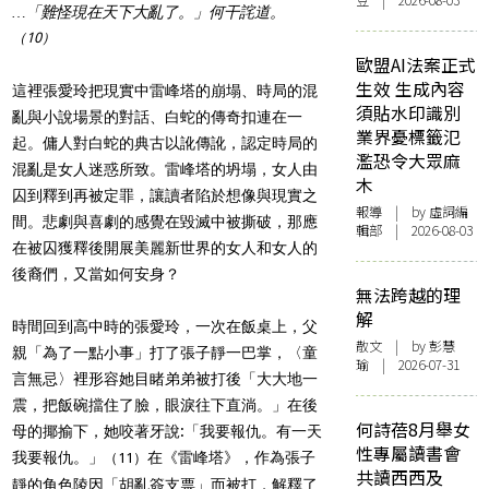
豆 | 2026-08-03
…「難怪現在天下大亂了。」何干詫道。
（10）
歐盟AI法案正式
生效 生成內容
這裡張愛玲把現實中雷峰塔的崩塌、時局的混
須貼水印識別
亂與小說場景的對話、白蛇的傳奇扣連在一
業界憂標籤氾
起。傭人對白蛇的典古以訛傳訛，認定時局的
濫恐令大眾麻
混亂是女人迷惑所致。雷峰塔的坍塌，女人由
木
囚到釋到再被定罪，讓讀者陷於想像與現實之
報導
| by 虛詞編
間。悲劇與喜劇的感覺在毀滅中被撕破，那應
輯部 | 2026-08-03
在被囚獲釋後開展美麗新世界的女人和女人的
後裔們，又當如何安身？
無法跨越的理
解
時間回到高中時的張愛玲，一次在飯桌上，父
散文
| by 彭慧
親「為了一點小事」打了張子靜一巴掌，〈童
瑜 | 2026-07-31
言無忌〉裡形容她目睹弟弟被打後「大大地一
震，把飯碗擋住了臉，眼淚往下直淌。」在後
何詩蓓8月舉女
母的揶揄下，她咬著牙說:「我要報仇。有一天
性專屬讀書會
我要報仇。」
在《雷峰塔》，作為張子
（11）
共讀西西及
靜的角色陵因「胡亂簽支票」而被打，解釋了