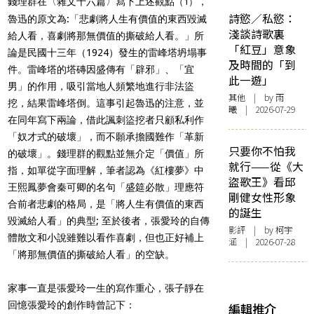
錢理群在〈雜文十六篇〉寫下上述觀點
，
（1）
詩慾／私慾：
魯迅的原文為:「悲劇將人生有價值的東西毀滅
淺談詩歌裏
給人看，喜劇將那無價值的撕破給人看。」所
「紅豆」意象
論是民國十三年（1924）發生的雷峰塔坍塌事
及時間的「到
件。雷峰塔的塔磚因盛傳有「辟邪」、「宜
此一遊」
男」的作用，吸引當地人頻繁地進行非法盜
其他
| by 雨
挖，結果雷峰塔倒。這事引起魯迅的注意，並
曦 | 2026-07-29
在同年寫下兩論，借此諷刺盜挖者只顧私利作
「奴才式的破壞」，而不願承擔國難作「革新
只要你不怕我
的破壞」。錢理群的觀點並無介定「價值」所
就行——從《大
指，如單從字面理解，筆者認為《紅樓夢》中
盜歌王》看邱
王熙鳳夢會秦可卿的名句「盛筵必散」理應符
剛健女性形象
合前者悲劇的格局，是「將人生有價值的東西
的誕生
毀滅給人看」的典型; 至於後者，張愛玲的自傳
影評
| by 柯宇
體散文和小說雖難以看作喜劇，但也正好補上
涵 | 2026-07-28
「將那無價值的撕破給人看」的空缺。
家事一直是張愛玲一生的寫作重心，張子靜在
回憶張愛玲的創作時曾記下：
編輯推介