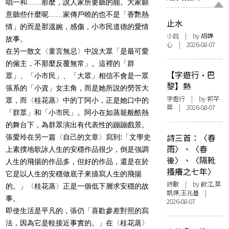
唱一和……那麼，說人家所要聽的罷。大家願
意聽些什麼呢……家傳戶曉的也不是「香艷熱
止水
情」的而是那溫婉，感傷，小市民道德的愛情
小說
| by 胡韡
故事。
心 | 2026-08-07
在另一散文〈童言無忌〉中說大眾「是最可愛
的僱主，不那麼反覆無常」。這裡的「群
【字遊行·巴
眾」、「小市民」、「大眾」相信不會是一眾
黎】熱
張系的「小資」女主角，而是她所說的勞苦大
字遊行
| by 郭芊
眾，而〈桂花蒸〉中的丁阿小，正是她口中的
葉 | 2026-08-07
「群眾」和「小市民」。阿小在如蒸籠般酷熱
的舞台下，為群眾演出有代表性的蹦蹦戲景。
詩三首：〈春
張愛玲在另一篇〈自己的文章〉寫到:「文學史
雨〉、〈春
上素撲地歌詠人生的安穩作品很少，倒是強調
後〉、〈隔靴
人生的飛揚的作品多，但好的作品，還是在於
搔癢之七年〉
它是以人生的安穩做底子來描寫人生的飛揚
詩歌
| by 飲江,莫
的。」〈桂花蒸〉正是一個低下層求安穩的故
凱傑,王兆基 |
事。
2026-08-07
即使生活是平凡的，張仍「喜歡參差對照的寫
法，因為它是較接近事實的。」在〈桂花蒸〉