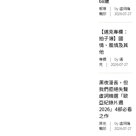
68歲
報導
| by 虛詞編
輯部 | 2026-07-27
【邁克專欄：
拍子簿】國
情、風情及其
他
專欄
| by
邁
克
| 2026-07-27
黑夜漫長，但
我們拒絕失聲
虛詞精選「歐
亞紀錄片週
2026」4部必看
之作
其他
| by 虛詞編
輯部 | 2026-07-27