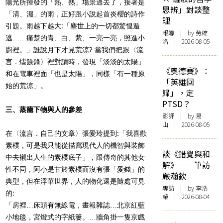
陽光所揮發的「熱、熟」場景過去了，接著是
思辨」對談整
「清、濕」的雨，正好跟小說起首炎櫻的詩作
理
引題。雨越下越大:「塵世上的一切都驚惶遁
報導
| by 勞緯
逃……痛楚的青、白、紫、一亮一亮，照進小
洛 | 2026-08-05
廚裡。」誰說月下才見荒涼? 當我們把跟〈流
言．燼餘錄〉裡對讀時，發現「淡淡的太陽」
《奧德賽》：
和在電車裡面「也是太陽」，同樣「有一種原
「英雄回
始的荒涼」。
歸」，定
PTSD？
三、蒸籠下物與人的參差
影評
| by 易
山 | 2026-08-05
在〈流言．自己的文章〉張愛玲提到:「我喜歡
素樸，可是我只能從描寫現代人的機智與裝飾
談《錯覺與和
中去襯出人生的素樸底子」，跟傳奇的其他女
解》──筆訪
性不同，阿小是甘於素樸而沒有張「愛錢」的
嚴瀚欽
典型，但在浮華世界，人的物化還是隨處可見
專訪
| by 李浩
的:
榮 | 2026-08-04
「房裡…床頭有無線電，畫報雜誌…北京紅藍
小地毯，宮燈式的字紙簍。…牆角掛一隻京戲