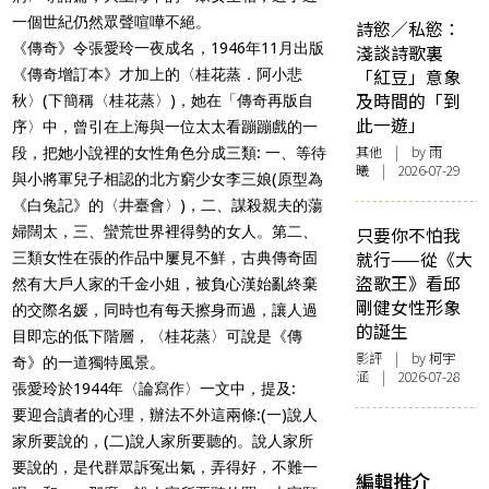
一個世紀仍然眾聲喧嘩不絕。
詩慾／私慾：
《傳奇》令張愛玲一夜成名，1946年11月出版
淺談詩歌裏
「紅豆」意象
《傳奇增訂本》才加上的〈桂花蒸．阿小悲
及時間的「到
秋〉(下簡稱〈桂花蒸〉)，她在「傳奇再版自
此一遊」
序〉中，曾引在上海與一位太太看蹦蹦戲的一
其他
| by 雨
段，把她小說裡的女性角色分成三類: 一、等待
曦 | 2026-07-29
與小將軍兒子相認的北方窮少女李三娘(原型為
《白兔記》的〈井臺會〉)，二、謀殺親夫的蕩
婦闊太，三、蠻荒世界裡得勢的女人。第二、
只要你不怕我
就行——從《大
三類女性在張的作品中屢見不鮮，古典傳奇固
盜歌王》看邱
然有大戶人家的千金小姐，被負心漢始亂終棄
剛健女性形象
的交際名媛，同時也有每天擦身而過，讓人過
的誕生
目即忘的低下階層，〈桂花蒸〉可說是《傳
影評
| by 柯宇
奇》的一道獨特風景。
涵 | 2026-07-28
張愛玲於1944年〈論寫作〉一文中，提及:
要迎合讀者的心理，辦法不外這兩條:(一)說人
家所要說的，(二)說人家所要聽的。說人家所
要說的，是代群眾訴冤出氣，弄得好，不難一
編輯推介