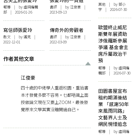
舌尖上的張愛玲
張愛玲的一貫道
其他
| by 鄧小
「獅房菜」推出愛
——以《雷峰塔》
報導
| by 虛詞編輯
書評
| by
江俊豪
|
宇 | 2026-07-30
部 | 2026-01-26
2023-09-13
玲宴 12道菜饌靈感
作觀察
源自書中文字
歐盟終止威尼
寫信師張愛玲
傳奇外的旁觀者
斯雙年展資助
——論《小團圓》
散文
| by
邁克
|
書評
| by
江俊豪
|
涉俄羅斯參展
2022-12-01
2022-03-09
爭議 基金會主
席斥屬政治干
作者其他文章
預
報導
| by 虛詞編
輯部 | 2026-07-30
江俊豪
四十歲的中佬學人重返校園，重拾書
田園書屋宣布
本才發覺多麼不容易。乜都唔識上面
租約期滿後結
授做論文現在又要上ZOOM，最後發
業 「感謝50年
覺原來文學其實沒離開過自己。
來風雨同路」
文藝界人士及
網民惋惜追念
報導
| by 虛詞編