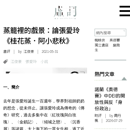
­蒸籠裡的戲景：論張愛玲
《桂花蒸．阿小悲秋》
蜘蛛俠
奧德賽
獨立書店
施南
生
書評
| by
江俊豪
| 2021-05-31
江俊豪
張愛玲
小說
熱門文章
一、簡介
諾蘭《奧德
賽》中DEI的開
去年是張愛玲誕生一百週年，學界對祖師奶奶
放性與反「身
份政治」
的想念，從未停止。讓張愛玲成為傳奇的《傳
奇》研究，過去多集中在〈紅玫瑰與白玫
時評
| by
周丹
楓
| 2026-07-29
瑰〉、〈金鎖記〉、〈傾城之戀〉、〈沉香
屑〉等諸篇，大上海下的一眾女生相，過了近