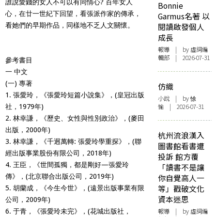
誰說愛錢的女人不可以有同情心? 百年女人
Bonnie
心，在廿一世紀下回望，看張派作家的傳承，
Garmus名著 以
看她們的早期作品，同樣地不乏人文關懷。
閱讀啟發個人
成長
報導
| by 虛詞編
輯部 | 2026-07-31
參考書目
一 中文
(一) 專著
仿織
1. 張愛玲，《張愛玲短篇小說集》，(皇冠出版
小說
| by 悇
愉 | 2026-07-31
社，1979年)
2. 林幸謙，《歷史、女性與性別政治》，(麥田
出版，2000年)
杭州流浪漢入
3. 林幸謙，《千迥萬轉: 張愛玲學重探》，(聯
圖書館看書遭
經出版事業股份有限公司，2018年)
投訴 館方覆
4. 王臣，《世間孤獨，都是剛好—張愛玲
「讀書不是讓
傳》，(北京聯合出版公司，2019年)
你自覺高人一
等」戳破文化
5. 胡蘭成，《今生今世》，(遠景出版事業有限
資本迷思
公司，2009年)
報導
| by 虛詞編
6. 于青，《張愛玲未完》，(花城出版社，