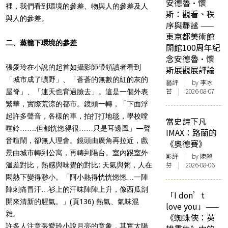
安德魯·懷
裡，我們看到環境的參差、物與人的參差及人
斯：觀看、秩
與人的參差。
序與靜謐 ——
東京都美術館
二、蒸籠下環境的參差
開館100周年紀
念安德魯·懷
張愛玲在小說的起首如攝影師帶領讀者看到
斯展觀展評論
「城市成了曠野」、「蒼蒼的無數的紅的灰的
藝評
| by 李冰
苔 | 2026-08-07
屋脊」、「連天也背過臉去」。這是一個外表
繁華，實際荒涼的都市。鏡頭一轉，「下面浮
起許多聲音，各樣的車，拍打打地毯，學校嘡
當史詩下凡
嘡鈴…….但都恍惚得很……只是耳邊風」—聲
IMAX：路蘭的
音喧鬧，卻無人理會。鏡頭由廣角再拉近，戲
《奧德賽》
景由城市轉到公寓，再轉到陽台。室內跟室外
影評
| by 陳麗
芬 | 2026-08-06
溫差對比，熱感與味覺的對比: 天氣與粥，人在
悶熱下變得渺小。「阿小熱得恍恍惚惚…一陣
陣刺痛冒汗…衫上的汗味陣陣上升，像西瓜剖
「I don’t
開來清新的腥氣。」(頁136) 熱氣、氣味混
love you」——
雜。
《蜘蛛俠：英
許多人注意張愛玲小說月亮的意象，其實太陽