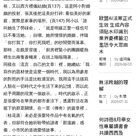
豆 | 2026-08-03
裕，又以西方禮儀結婚(頁137)，這是阿小對婚
姻的投射。張其後把這美好打碎: 看似美好的家
歐盟AI法案正式
庭，實際是家暴的場所。(頁147) 阿小以「誰
生效 生成內容
叫她生了勞碌命」，「就是明媒正娶一樣也可
須貼水印識別
以不養活她。」自嘲。她所憧憬的婚姻，伴隨
業界憂標籤氾
「你打我了…你打死我吧」的吵鬧聲而落幕。
濫恐令大眾麻
那時，在戲景背後，「廚房裡緊小的團圓暖熱
木
裡生出兩隻蒼蠅來，在頭上嗡嗡飛著。」
報導
| by 虛詞編
輯部 | 2026-08-03
同樣在〈流言．自己的文章〉裡，她總結:「我
寫作的題材便是這麼一個時代，我以為用參差
的對照的手法是比較適宜的。我用這手法描寫
無法跨越的理
人類在一切時代之中生活下來的記憶，而以此
解
給予周圍的現實一個啟示。」時代的啟示，正
散文
| by 彭慧
是張愛玲在華美的都市蒼涼下，透露對活在蒸
瑜 | 2026-07-31
籠下的群眾關懷。在一眾《傳奇》的篇章裡，
〈桂花蒸〉未必是張愛玲作品中有名氣的代
何詩蓓8月舉女
表，但卻符合她祈盼帶給讀者「那溫婉，感
性專屬讀書會
傷，小市民的道德愛情故事。」
共讀西西及