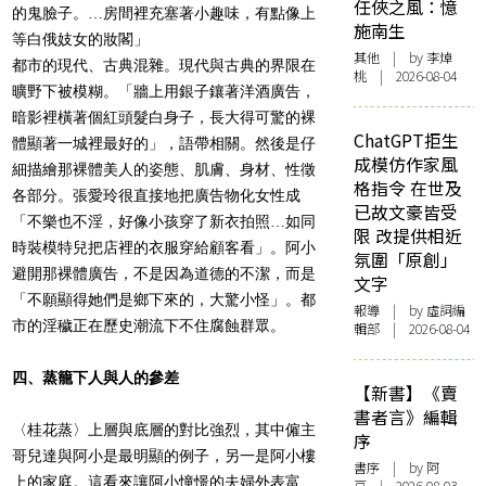
任俠之風：憶
的鬼臉子。…房間裡充塞著小趣味，有點像上
施南生
等白俄妓女的妝閣」
其他
| by 李焯
都市的現代、古典混雜。現代與古典的界限在
桃 | 2026-08-04
曠野下被模糊。「牆上用銀子鑲著洋酒廣告，
暗影裡橫著個紅頭髮白身子，長大得可驚的裸
ChatGPT拒生
體顯著一城裡最好的」，語帶相關。然後是仔
成模仿作家風
細描繪那裸體美人的姿態、肌膚、身材、性徵
格指令 在世及
各部分。張愛玲很直接地把廣告物化女性成
已故文豪皆受
「不樂也不淫，好像小孩穿了新衣拍照…如同
限 改提供相近
時裝模特兒把店裡的衣服穿給顧客看」。阿小
氛圍「原創」
避開那裸體廣告，不是因為道德的不潔，而是
文字
「不願顯得她們是鄉下來的，大驚小怪」。都
報導
| by 虛詞編
市的淫穢正在歷史潮流下不住腐蝕群眾。
輯部 | 2026-08-04
四、蒸籠下人與人的參差
【新書】《賣
書者言》編輯
〈桂花蒸〉上層與底層的對比強烈，其中僱主
序
哥兒達與阿小是最明顯的例子，另一是阿小樓
書序
| by 阿
上的家庭。這看來讓阿小憧憬的夫婦外表富