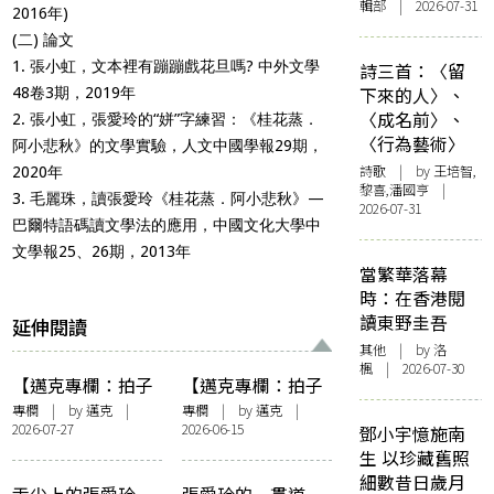
輯部 | 2026-07-31
2016年)
(二) 論文
1. 張小虹，文本裡有蹦蹦戲花旦嗎? 中外文學
詩三首：〈留
下來的人〉、
48卷3期，2019年
〈成名前〉、
2. 張小虹，張愛玲的“姘”字練習：《桂花蒸．
〈行為藝術〉
阿小悲秋》的文學實驗，人文中國學報29期，
詩歌
| by 王培智,
2020年
黎喜,潘國亨 |
3. 毛麗珠，讀張愛玲《桂花蒸．阿小悲秋》—
2026-07-31
巴爾特語碼讀文學法的應用，中國文化大學中
文學報25、26期，2013年
當繁華落幕
時：在香港閱
讀東野圭吾
延伸閱讀
其他
| by
洛
楓
| 2026-07-30
【邁克專欄：拍子
【邁克專欄：拍子
簿】國情、風情及
簿】耳邊風及其他
專欄
| by
邁克
|
專欄
| by
邁克
|
2026-07-27
2026-06-15
其他
鄧小宇憶施南
生 以珍藏舊照
細數昔日歲月