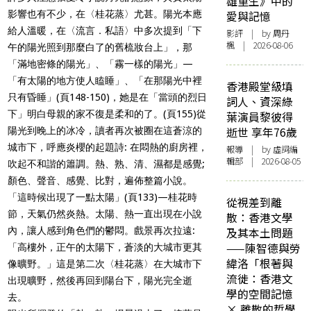
雄重生》中的
影響也有不少，在〈桂花蒸〉尤甚。陽光本應
愛與記憶
給人溫暖，在〈流言．私語〉中多次提到「下
影評
| by
周丹
楓
| 2026-08-06
午的陽光照到那麼白了的舊梳妝台上」，那
「滿地密條的陽光」、「霧一樣的陽光」—
「有太陽的地方使人瞌睡」、「在那陽光中裡
香港殿堂級填
只有昏睡」(頁148-150)，她是在「當頭的烈日
詞人、資深綠
下」明白母親的家不復是柔和的了。(頁155)從
葉演員黎彼得
逝世 享年76歲
陽光到晚上的冰冷，讀者再次被圈在這蒼涼的
城市下，呼應炎櫻的起題詩: 在悶熱的廚房裡，
報導
| by 虛詞編
輯部 | 2026-08-05
吹起不和諧的簫調。熱、熟、清、濕都是感覺;
顏色、聲音、感覺、比對，遍佈整篇小說。
「這時候出現了一點太陽」(頁133)—桂花時
從視差到離
節，天氣仍然炎熱。太陽、熱一直出現在小說
散：香港文學
內，讓人感到角色們的鬱悶。戲景再次拉遠:
及其本土問題
——陳智德與勞
「高樓外，正午的太陽下，蒼淡的大城市更其
緯洛「根著與
像曠野。」這是第二次〈桂花蒸〉在大城市下
流徙：香港文
出現曠野，然後再回到陽台下，陽光完全逝
學的空間記憶
去。
× 離散的哲學