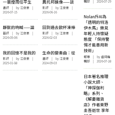
一蓑煙雨任平生
異托邦鏡像——談
輯部 | 2026-07-29
——論嚴瀚欽《錯
《後室》
書評
| by
江俊豪
|
影評
| by
江俊豪
|
2026-07-15
2026-06-16
覺與和解》
Nolan斥AI為
「透明的特洛
靜默的吶喊——論
回到過去飲杯凍檸
伊木馬」樂見
嶺南鍾榮光博士紀
茶——評《尋秦
年輕人持懷疑
藝評
| by
江俊豪
|
影評
| by
江俊豪
|
2026-05-06
2026-02-03
念中學「人人藝
記》
態度 「保持警
術」展
惕才能善用新
技術」
我的回憶不是我的
生命的變奏曲：從
報導
| by 虛詞編
——記《爸爸》點
十七年蟬到倏忽黃
影評
| by
江俊豪
|
書評
| by
江俊豪
|
輯部 | 2026-07-28
2025-01-08
2024-09-03
滴
蝶——論潘國靈
《身體變奏曲》
日本著名推理
小說大師、
「神探伽利
略」系列、
《解憂雜貨
店》作者東野
圭吾逝世 享年