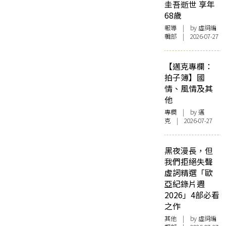
圭吾逝世 享年
68歲
報導
| by 虛詞編
輯部 | 2026-07-27
【邁克專欄：
拍子簿】國
情、風情及其
他
專欄
| by
邁
克
| 2026-07-27
黑夜漫長，但
我們拒絕失聲
虛詞精選「歐
亞紀錄片週
2026」4部必看
之作
其他
| by 虛詞編