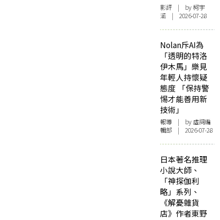
影評
| by 柯宇
涵 | 2026-07-28
Nolan斥AI為
「透明的特洛
伊木馬」樂見
年輕人持懷疑
態度 「保持警
惕才能善用新
技術」
報導
| by 虛詞編
輯部 | 2026-07-28
日本著名推理
小說大師、
「神探伽利
略」系列、
《解憂雜貨
店》作者東野