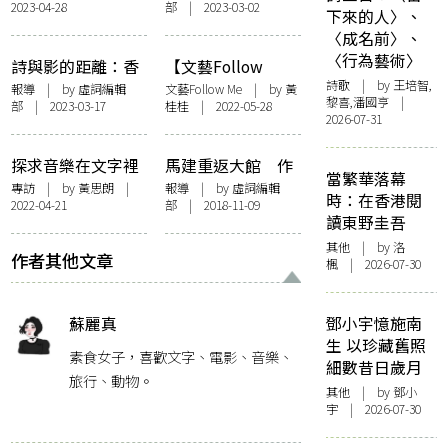
2023-04-28
部 | 2023-03-02
港藝術書展」 行
立足神話展望未
下來的人〉、
為藝術、現場實驗
來 「神話製造者
〈成名前〉、
音樂表演創新猷
——光．合作用
〈行為藝術〉
詩與影的距離：香
【文藝Follow
III」
詩歌
| by 王培智,
港藝術節@大館
Me】大館《雙同》
報導
| by 虛詞編輯
文藝Follow Me
| by 黃
黎喜,潘國亨 |
部 | 2023-03-17
桂桂 | 2022-05-28
《讀音：進山．看
遊走虛幻與現實
2026-07-31
海．未嘗不可》
梁御東的紅色椅
子：該倒下的沒倒
探求音樂在文字裡
馬建重返大館 作
下
當繁華落幕
的意義——訪「香
家與文化界捍衛自
專訪
| by
黃思朗
|
報導
| by 虛詞編輯
時：在香港閱
2022-04-21
部 | 2018-11-09
港藝術節@大館」
由
讀東野圭吾
《璃屋》作曲家盧
其他
| by
洛
定彰
作者其他文章
楓
| 2026-07-30
蘇麗真
鄧小宇憶施南
生 以珍藏舊照
素食女子，喜歡文字、電影、音樂、
細數昔日歲月
旅行、動物。
其他
| by 鄧小
宇 | 2026-07-30