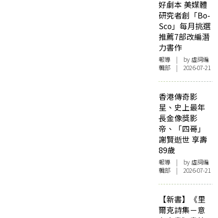
好劇本 美媒體
研究者創「Bo-
Sco」每月挑選
推薦7部改編潛
力書作
報導
| by 虛詞編
輯部 | 2026-07-21
香港傳奇影
星、史上最年
長金像獎影
帝、「四哥」
謝賢逝世 享壽
89歲
報導
| by 虛詞編
輯部 | 2026-07-21
【新書】《里
爾克詩集－意