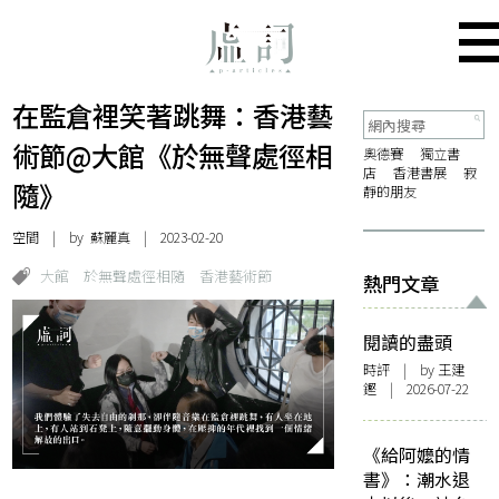
在監倉裡笑著跳舞：香港藝
術節@大館《於無聲處徑相
奧德賽
獨立書
店
香港書展
寂
隨》
靜的朋友
空間
| by
蘇麗真
| 2023-02-20
大館
於無聲處徑相隨
香港藝術節
熱門文章
閱讀的盡頭
時評
| by 王建
鏗 | 2026-07-22
《給阿嬤的情
書》：潮水退