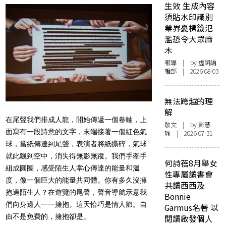
生效 生成內容
須貼水印識別
業界憂標籤氾
濫恐令大眾麻
木
報導
| by 虛詞編
輯部 | 2026-08-03
無法跨越的理
解
在尾聲我們排成人龍，開始傳遞一個卷軸，上
散文
| by 彭慧
面寫有一段詩意的文字，末端接著一個紅色氣
瑜 | 2026-07-31
球，當紙傳達到尾聲，表演者將紙撕碎，氣球
就此飄到空中，消失得無影無蹤。我們手牽手
何詩蓓8月舉女
組成圓圈，感受陌生人掌心傳達的能量和溫
性專屬讀書會
度，像一個巨大的能量共同體。你有多久沒擁
共讀西西及
抱過陌生人？在遊覽的尾聲，聲音導航示意我
Bonnie
們向身邊人一一擁抱。這天恰巧是情人節。自
Garmus名著 以
由不是免費的，擁抱卻是。
閱讀啟發個人