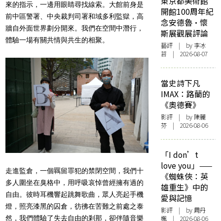
東京都美術館
來的指示，一邊用眼睛尋找線索。大館前身是
開館100周年紀
前中區警署、中央裁判司署和域多利監獄，高
念安德魯·懷
牆自外面世界劃分開來。我們在空間中潛行，
斯展觀展評論
體驗一場有關共情與共生的相聚。
藝評
| by 李冰
苔 | 2026-08-07
當史詩下凡
IMAX：路蘭的
《奧德賽》
影評
| by 陳麗
芬 | 2026-08-06
「I don’t
love you」——
走進監倉，一個羈留罪犯的禁閉空間，我們十
《蜘蛛俠：英
多人圍坐在臭格中，用呼吸哀悼曾經擁有過的
雄重生》中的
自由。彼時耳機響起跳舞歌曲，眾人亮起手機
愛與記憶
燈，照亮漆黑的囚倉，彷彿在苦難之前處之泰
影評
| by
周丹
然，我們體驗了失去自由的剎那，卻伴隨音樂
楓
| 2026-08-06