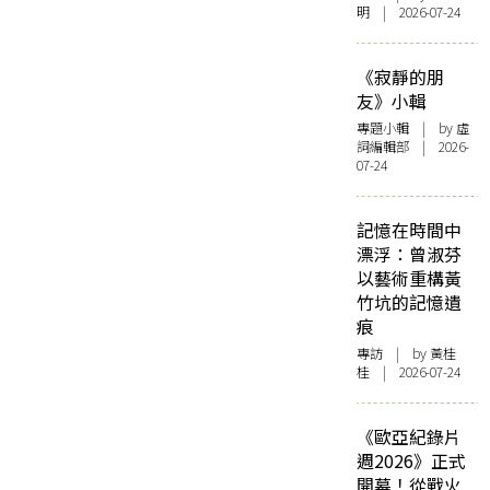
明 | 2026-07-24
《寂靜的朋
友》小輯
專題小輯
| by 虛
詞編輯部 | 2026-
07-24
記憶在時間中
漂浮：曾淑芬
以藝術重構黃
竹坑的記憶遺
痕
專訪
| by 黃桂
桂 | 2026-07-24
《歐亞紀錄片
週2026》正式
開幕！從戰火