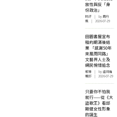
放性與反「身
份政治」
時評
| by
周丹
楓
| 2026-07-29
田園書屋宣布
租約期滿後結
業 「感謝50年
來風雨同路」
文藝界人士及
網民惋惜追念
報導
| by 虛詞編
輯部 | 2026-07-29
只要你不怕我
就行——從《大
盜歌王》看邱
剛健女性形象
的誕生