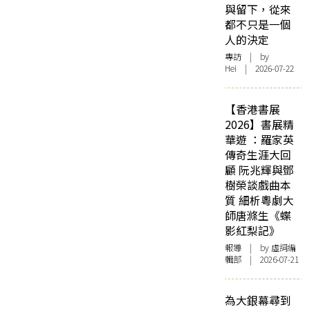
與留下，從來
都不只是一個
人的決定
專訪
| by
Hei | 2026-07-22
【香港書展
2026】書展精
華遊 ：羅家英
傳奇生涯大回
顧 阮兆輝與鄧
樹榮談戲曲本
質 細析粵劇大
師唐滌生《蝶
影紅梨記》
報導
| by 虛詞編
輯部 | 2026-07-21
為大銀幕尋到