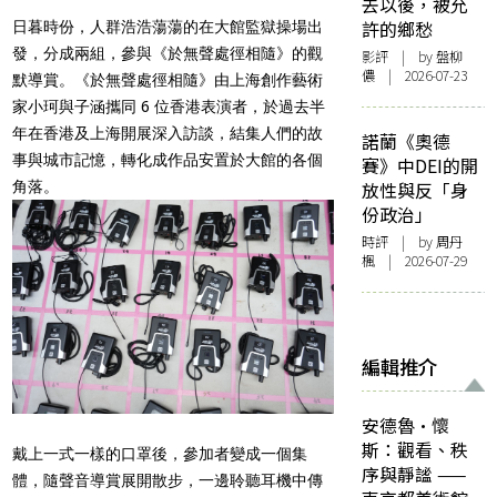
去以後，被允
許的鄉愁
日暮時份，人群浩浩蕩蕩的在大館監獄操場出
發，分成兩組，參與《於無聲處徑相隨》的觀
影評
| by 盤柳
儂 | 2026-07-23
默導賞。《於無聲處徑相隨》由上海創作藝術
家小珂與子涵攜同 6 位香港表演者，於過去半
年在香港及上海開展深入訪談，結集人們的故
諾蘭《奧德
事與城市記憶，轉化成作品安置於大館的各個
賽》中DEI的開
角落。
放性與反「身
份政治」
時評
| by
周丹
楓
| 2026-07-29
編輯推介
安德魯·懷
斯：觀看、秩
戴上一式一樣的口罩後，參加者變成一個集
序與靜謐 ——
體，隨聲音導賞展開散步，一邊聆聽耳機中傳