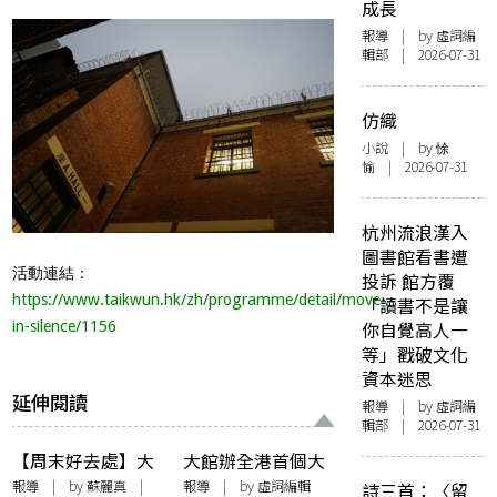
成長
報導
| by 虛詞編
輯部 | 2026-07-31
仿織
小說
| by 悇
愉 | 2026-07-31
杭州流浪漢入
圖書館看書遭
活動連結：
投訴 館方覆
https://www.taikwun.hk/zh/programme/detail/move-
「讀書不是讓
in-silence/1156
你自覺高人一
等」戳破文化
資本迷思
延伸閱讀
報導
| by 虛詞編
輯部 | 2026-07-31
【周末好去處】大
大館辦全港首個大
館「BOOKED：香
型LGBTQ+展覽
報導
| by
蘇麗真
|
報導
| by 虛詞編輯
詩三首：〈留