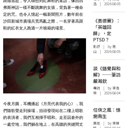
跟隨追趕，令人聯想到紅舞鞋的童話，像西西
洛 | 2026-08-05
弗斯神話一樣不斷跳舞的女孩，背負著一種命
定的咒。也令人憶起一幅新聞照片，數年前在
《奧德賽》：
沙田新城市廣場兵荒馬亂之際，一名穿著高跟
「英雄回
鞋的紅衣女人跑過一片狼籍的場景。
歸」，定
PTSD？
影評
| by 易
山 | 2026-08-05
談《錯覺與和
解》──筆訪
嚴瀚欽
專訪
| by 李浩
榮 | 2026-08-04
今夜月圓，耳機播起《月亮代表我的心》，我
任俠之風：憶
們隨歌聲走到操場，抬頭發現站在二樓上唱歌
施南生
的表演者，我們互相揮手唱和。走至囚倉外的
其他
| by 李焯
一處空地，我們躺在地上，在高牆的夾縫間丈