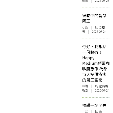
輯部 | 2026-07-27
後巷中的智慧
國王
小說
| by 鄧皓
天 | 2026-07-24
你好，我想點
一份藝術！
Happy
Medium顛覆咖
啡廳想像 為都
市人提供療癒
的第三空間
報導
| by 虛詞編
輯部 | 2026-07-24
預謀一場消失
小說
| by 季