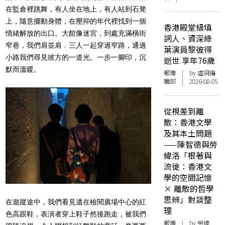
在監倉裡跳舞，有人坐在地上，有人站到石凳
上，隨意擺動身體，在壓抑的年代裡找到一個
香港殿堂級填
情緒解放的出口。大館像迷宮，到處充滿橫街
詞人、資深綠
窄巷，我們肩並肩﹐三人一起穿過窄路，通過
葉演員黎彼得
小路我們尋見彼方的一道光。一步一腳印，沉
逝世 享年76歲
默而溫暖。
報導
| by 虛詞編
輯部 | 2026-08-05
從視差到離
散：香港文學
及其本土問題
——陳智德與勞
緯洛「根著與
流徙：香港文
學的空間記憶
× 離散的哲學
思辨」對談整
在遊蹤途中，我們看見遺在檢閱廣場中心的紅
理
色高跟鞋，表演者穿上鞋子然後跑走，被我們
報導
| by 勞緯