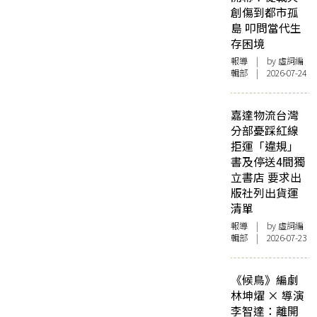
創傷到都市孤
島 叩問當代生
存困境
報導
| by 虛詞編
輯部 | 2026-07-24
嘉達物流台灣
分部憂踩紅線
拒運「違規」
書及停送4間獨
立書店 要求出
版社列出貨運
清單
報導
| by 虛詞編
輯部 | 2026-07-23
《候鳥》編劇
林坤燿 × 導演
李智達：離開