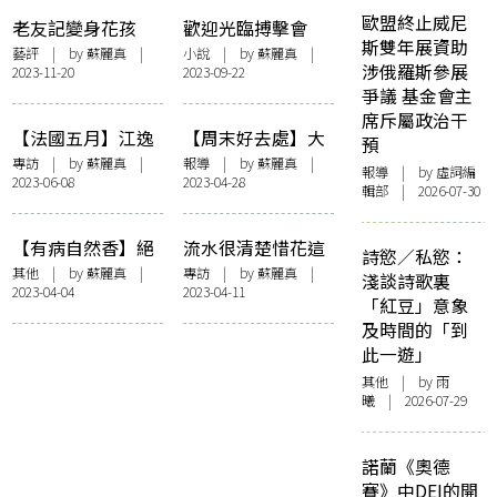
歐盟終止威尼
老友記變身花孩
歡迎光臨搏擊會
斯雙年展資助
子 放肆玩樂跳出
藝評
| by
蘇麗真
|
小說
| by
蘇麗真
|
涉俄羅斯參展
2023-11-20
2023-09-22
彩虹：記十八有藝
爭議 基金會主
「身體年輪」
席斥屬政治干
《一、二…二個
【法國五月】江逸
【周末好去處】大
預
半》
天✕林嘉欣✕王榮
館「BOOKED：香
專訪
| by
蘇麗真
|
報導
| by
蘇麗真
|
報導
| by 虛詞編
2023-06-08
2023-04-28
祿✕譚之卓《His
港藝術書展」 行
輯部 | 2026-07-30
Temple》：月光
為藝術、現場實驗
淨化人心，迷霧裡
音樂表演創新猷
【有病自然香】絕
流水很清楚惜花這
詩慾／私慾：
靜候覺醒時刻
處逢生的大腸癌：
個責任：訪《流水
其他
| by
蘇麗真
|
專訪
| by
蘇麗真
|
淺談詩歌裏
2023-04-04
2023-04-11
高行健、張曉風、
落花》導演賈勝楓
「紅豆」意象
楊德昌
及時間的「到
此一遊」
其他
| by 雨
曦 | 2026-07-29
諾蘭《奧德
賽》中DEI的開