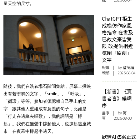
桃 | 2026-08-04
量天空的尺寸。
ChatGPT拒生
成模仿作家風
格指令 在世及
已故文豪皆受
限 改提供相近
氛圍「原創」
文字
報導
| by 虛詞編
輯部 | 2026-08-04
隨後，我們在洗衣場石階間集結，屏幕上投映
【新書】《賣
出有若塗鴉的文字，「smile」、「呼吸」、
書者言》編輯
「循環」等等。參加者須認領自己手上的文
序
字，跟其他人重組成有意義的句子，比如是
書序
| by 阿
「行走在邊緣去唱歌」，我的詞語是「撐
豆 | 2026-08-03
起」。我們在無聲中撐起他人，也撐起這座城
市，在夜幕中撐起半邊天。
歐盟AI法案正式