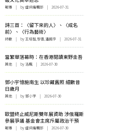
報導
| by 虛詞編輯部 | 2026-07-31
詩三首：〈留下來的人〉、〈成名
前〉、〈行為藝術〉
詩歌
| by 王培智,黎喜,潘國亨 | 2026-07-31
當繁華落幕時：在香港閱讀東野圭吾
其他
| by
洛楓
| 2026-07-30
鄧小宇憶施南生 以珍藏舊照 細數昔
日歲月
其他
| by 鄧小宇 | 2026-07-30
歐盟終止威尼斯雙年展資助 涉俄羅斯
參展爭議 基金會主席斥屬政治干預
報導
| by 虛詞編輯部 | 2026-07-30