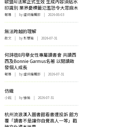
歐盟AI法案正式生效 生成內容須貼水
印識別 業界憂標籤氾濫恐令大眾麻木
報導
| by 虛詞編輯部 | 2026-08-03
無法跨越的理解
散文
| by 彭慧瑜 | 2026-07-31
何詩蓓8月舉女性專屬讀書會 共讀西
西及Bonnie Garmus名著 以閱讀啟
發個人成長
報導
| by 虛詞編輯部 | 2026-07-31
仿織
小說
| by 悇愉 | 2026-07-31
杭州流浪漢入圖書館看書遭投訴 館方
覆「讀書不是讓你自覺高人一等」戳
破文化資本迷思