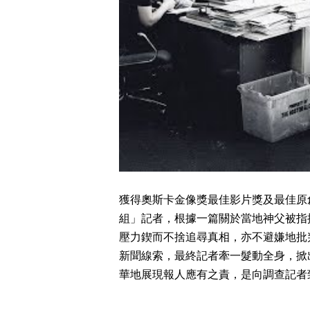
獲得奧斯卡金像獎最佳影片獎及最佳原創
組」記者，根據一篇關於當地神父被指控
壓力鍥而不捨追尋真相，亦不避嫌地批
新聞線索，最終記者牽一髮動全身，掀
華地展現報人應有之責，是向調查記者