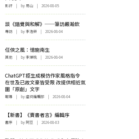
影評
| by 易山 | 2026-08-05
談《錯覺與和解》──筆訪嚴瀚欽
專訪
| by 李浩榮 | 2026-08-04
任俠之風：憶施南生
其他
| by 李焯桃 | 2026-08-04
ChatGPT拒生成模仿作家風格指令
在世及已故文豪皆受限 改提供相近氛
圍「原創」文字
報導
| by 虛詞編輯部 | 2026-08-04
【新書】《賣書者言》編輯序
書序
| by 阿豆 | 2026-08-03