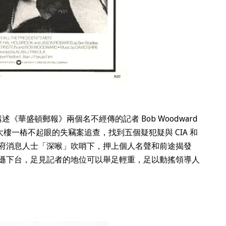
述《華盛頓郵報》兩個名不經傳的記者 Bob Woodward
總部水門大樓一樁不起眼的失竊案追查，找到五個疑犯疑與 CIA 和
府消息人士「深喉」吹哨下，押上個人名聲和前途揭發
遜下台，足見記者的地位可以舉足輕重，足以動搖領導人