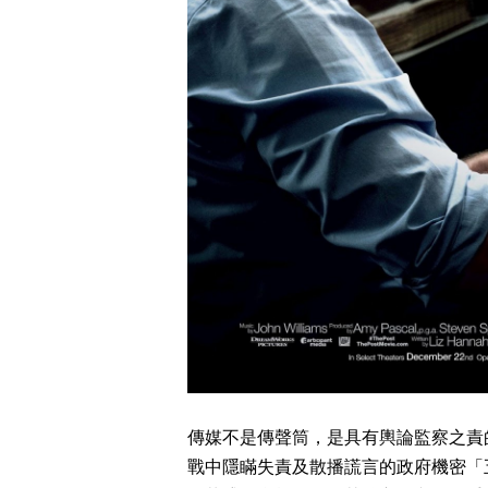
傳媒不是傳聲筒，是具有輿論監察之責的
戰中隱瞞失責及散播謊言的政府機密「