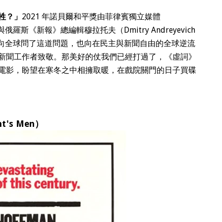
牲？」
2021 年諾貝爾和平獎由菲律賓獨立媒體
a）與俄羅斯《新報》總編輯穆拉托夫（Dmitry Andreyevich
瑞薩向全球問了這道問題，也向在民主與新聞自由的全球逆流
新聞工作者致敬。那美好的仗我們已經打過了，《虛詞》
電影，盼望在寒冬之中相擁取暖，在戲院關門的日子買碟
t's Men）