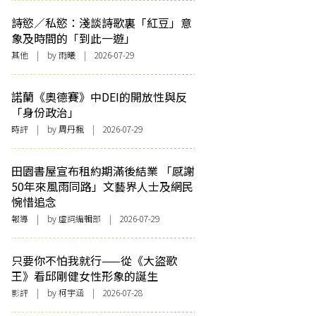
詩慾／私慾：淺談詩歌裏「紅豆」意
象及時間的「到此一遊」
其他
| by 雨曦 | 2026-07-29
諾蘭《奧德賽》中DEI的開放性與反
「身份政治」
時評
| by
周丹楓
| 2026-07-29
田園書屋宣布租約期滿後結業 「感謝
50年來風雨同路」文藝界人士及網民
惋惜追念
報導
| by 虛詞編輯部 | 2026-07-29
只要你不怕我就行——從《大盜歌
王》看邱剛健女性形象的誕生
影評
| by 柯宇涵 | 2026-07-28