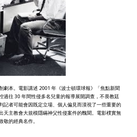
劇本。電影講述 2001 年《波士頓環球報》「焦點新聞
過往 30 年間性侵多名兒童的報導展開調查，不畏教廷
判記者可能會因既定立場、個人偏見而漠視了一些重要的
出天主教會大規模隱瞞神父性侵案件的醜聞。電影樸實無
致敬的經典名作。