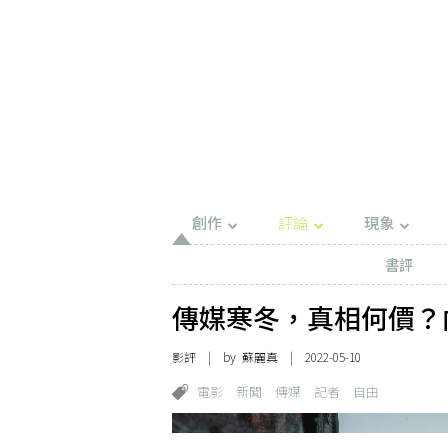
創作
評論
現象
書評
傳媒寒冬，真相何價？
影評
| by
蘇麗真
| 2022-05-10
電影
新聞
傳媒
記者
自由