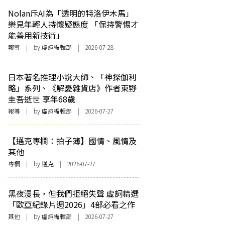
Nolan斥AI為「透明的特洛伊木馬」
樂見年輕人持懷疑態度 「保持警惕才
能善用新技術」
報導
| by 虛詞編輯部 | 2026-07-28
日本著名推理小說大師、「神探伽利
略」系列、《解憂雜貨店》作者東野
圭吾逝世 享年68歲
報導
| by 虛詞編輯部 | 2026-07-27
【邁克專欄：拍子簿】國情、風情及
其他
專欄
| by
邁克
| 2026-07-27
黑夜漫長，但我們拒絕失聲 虛詞精選
「歐亞紀錄片週2026」4部必看之作
其他
| by 虛詞編輯部 | 2026-07-27