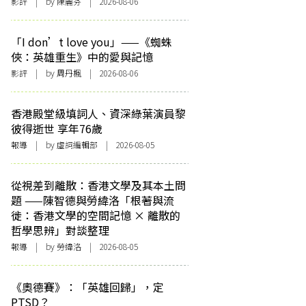
影評
| by 陳麗芬 | 2026-08-06
「I don’t love you」——《蜘蛛
俠：英雄重生》中的愛與記憶
影評
| by
周丹楓
| 2026-08-06
香港殿堂級填詞人、資深綠葉演員黎
彼得逝世 享年76歲
報導
| by 虛詞編輯部 | 2026-08-05
從視差到離散：香港文學及其本土問
題 ——陳智德與勞緯洛「根著與流
徙：香港文學的空間記憶 × 離散的
哲學思辨」對談整理
報導
| by 勞緯洛 | 2026-08-05
《奧德賽》：「英雄回歸」，定
PTSD？