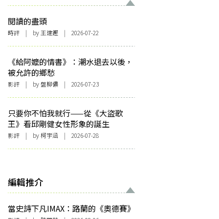
閱讀的盡頭
時評
| by 王建鏗 | 2026-07-22
《給阿嬤的情書》：潮水退去以後，
被允許的鄉愁
影評
| by 盤柳儂 | 2026-07-23
只要你不怕我就行——從《大盜歌
王》看邱剛健女性形象的誕生
影評
| by 柯宇涵 | 2026-07-28
編輯推介
當史詩下凡IMAX：路蘭的《奧德賽》