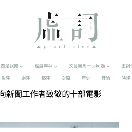
如是我聞
虛度年華
文藝風潮一take過
虛詞
影評
劇評
藝評
空間
歷史
理論
時評
向新聞工作者致敬的十部電影