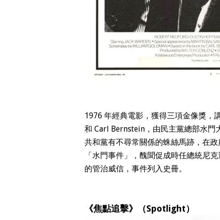
1976 年經典電影，獲得三項金像獎，講
和 Carl Bernstein，由民主黨
共和黨有不尋常關係的蛛絲馬跡，在政
「水門事件」，醜聞促成時任總統尼克
的管治威信，事件列入史冊。
《焦點追擊》（Spotlight）