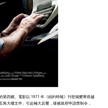
第四權。電影以 1971 年《紐約時報》刊登揭櫫華府越
五角大樓文件」引起極大反響，後被政府申請禁制令，