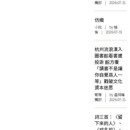
輯部 | 2026-07-31
仿織
小說
| by 悇
愉 | 2026-07-31
杭州流浪漢入
圖書館看書遭
投訴 館方覆
「讀書不是讓
你自覺高人一
等」戳破文化
資本迷思
報導
| by 虛詞編
輯部 | 2026-07-31
詩三首：〈留
下來的人〉、
〈成名前〉、