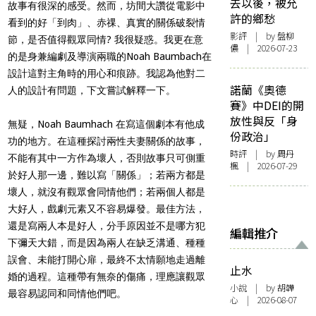
去以後，被允
故事有很深的感受。然而，
坊間大讚從電影中
許的鄉愁
看到的好「到肉」、赤祼、真實的關係破裂情
影評
| by 盤柳
節，
是否值得觀眾同情? 我很疑惑。我更在意
儂 | 2026-07-23
的是身兼編劇及導演兩職的Noah Baumbach在
設計這對主角時的用心和痕跡。
我認為他對二
諾蘭《奧德
人的設計有問題，下文嘗試解釋一下。
賽》中DEI的開
放性與反「身
無疑，Noah Baumhach 在寫這個劇本有他成
份政治」
功的地方。在這種探討兩性夫妻關係的故事，
時評
| by
周丹
不能有其中一方作為壞人，否則故事只可側重
楓
| 2026-07-29
於好人那一邊，
難以寫「關係」；若兩方都是
壞人，就沒有觀眾會同情他們；
若兩個人都是
大好人，戲劇元素又不容易爆發。最佳方法，
還是寫兩人本是好人，分手原因並不是哪方犯
編輯推介
下彌天大錯，
而是因為兩人在缺乏溝通、種種
誤會、未能打開心扉，
最終不太情願地走過離
止水
婚的過程。這種帶有無奈的傷痛，
理應讓觀眾
小說
| by 胡韡
最容易認同和同情他們吧。
心 | 2026-08-07