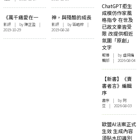
ChatGPT拒生
成模仿作家風
《萬千痛愛在一
神，與殘酷的成長
格指令 在世及
身》：電影無法拯
——《耶穌真係落
影評
| by
陳芷盈
|
影評
| by 區皓棕 |
已故文豪皆受
2019-10-29
2019-08-28
救世界，卻能安撫
咗嚟》
限 改提供相近
人生
氛圍「原創」
文字
報導
| by 虛詞編
輯部 | 2026-08-04
【新書】《賣
書者言》編輯
序
書序
| by 阿
豆 | 2026-08-03
歐盟AI法案正式
生效 生成內容
須貼水印識別