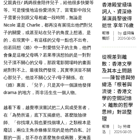
父親責任/ 媽媽很會陪伴兒子，給他很多快樂等
香港殿堂級填
等。可是慢慢地這份愛消失了。
當電影中段兒
詞人、資深綠
葉演員黎彼得
子需要分別跟父母相處一段時間，無論是
逝世 享年76歲
Nicole 還是 Charlie，都再沒有展現出他們對兒
子的關愛，
或甚至站在兒子的角度上想過。是
報導
| by 虛詞編
輯部 | 2026-08-05
的，在現實中，
有這樣的父母一點也不出奇。
但若回想《婚》
中一對愛惜兒子的主角，他們
會像是這種父母嗎？
若果導演想拍的是一對對
從視差到離
兒子漠不關心的父母，
那跟電影開場時的畫面
散：香港文學
及其本土問題
絕對對不上。最後我們發現，
其實導演並不關
——陳智德與勞
心那兒子。他並不關心父子/母子關係。在
緯洛「根著與
《婚》
裏面，「兒子」只是其中一個讓他發揮
流徙：香港文
drama 的地方，而非活生生一個人物。
學的空間記憶
× 離散的哲學
越看下看，越覺導演嘗試把二人寫成受害者，
思辨」對談整
在「為勢所逼」
底下互揭瘡疤。甚麼陰險律
理
師、「你找壞人我也要找個壞人」
之類根本是
報導
| by 勞緯
廢話，兩位主角赤條條呈現的是他們自私、討
洛 | 2026-08-05
厭的一面，
並不存在甚麼無奈或兩難，更掩蓋