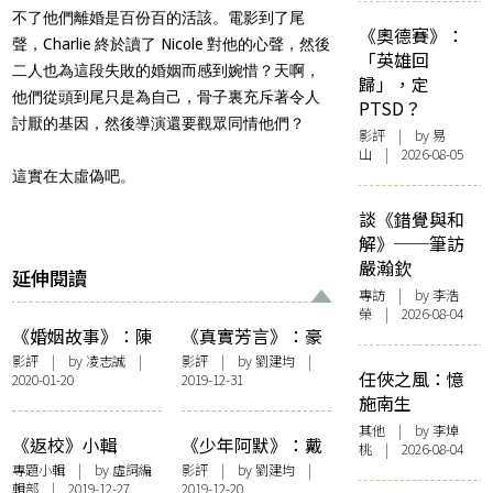
不了他們離婚是百份百的活該。
電影到了尾
《奧德賽》：
聲，Charlie 終於讀了 Nicole 對他的心聲，然後
「英雄回
二人也為這段失敗的婚姻而感到婉惜？天啊，
歸」，定
他們從頭到尾只是為自己，骨子裏充斥著令人
PTSD？
討厭的基因，
然後導演還要觀眾同情他們？
影評
| by 易
山 | 2026-08-05
這實在太虛偽吧。
談《錯覺與和
解》──筆訪
嚴瀚欽
延伸閱讀
專訪
| by 李浩
榮 | 2026-08-04
《婚姻故事》：陳
《真實芳言》：豪
腔濫調的反義詞，
華陣容，輕盈故事
影評
| by
凌志誠
|
影評
| by
劉建均
|
任俠之風：憶
2020-01-20
2019-12-31
無懈可擊的劇本
施南生
其他
| by 李焯
《返校》小輯
《少年阿默》：戴
桃 | 2026-08-04
丹兄弟劍走偏鋒
專題小輯
| by 虛詞編
影評
| by
劉建均
|
輯部 | 2019-12-27
2019-12-20