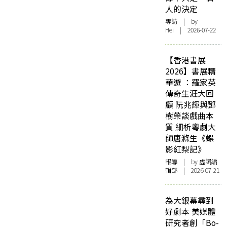
人的決定
專訪
| by
Hei | 2026-07-22
【香港書展
2026】書展精
華遊 ：羅家英
傳奇生涯大回
顧 阮兆輝與鄧
樹榮談戲曲本
質 細析粵劇大
師唐滌生《蝶
影紅梨記》
報導
| by 虛詞編
輯部 | 2026-07-21
為大銀幕尋到
好劇本 美媒體
研究者創「Bo-