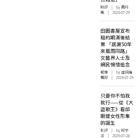
時評
| by
周丹
楓
| 2026-07-29
田園書屋宣布
租約期滿後結
業 「感謝50年
來風雨同路」
文藝界人士及
網民惋惜追念
報導
| by 虛詞編
輯部 | 2026-07-29
只要你不怕我
就行——從《大
盜歌王》看邱
剛健女性形象
的誕生
影評
| by 柯宇
涵 | 2026-07-28