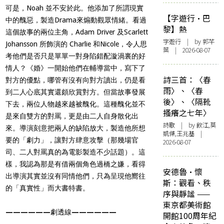
可是，Noah 並不安於此。他添加了所謂現實
【字遊行·巴
中的醜惡，
製造Drama來煽動觀眾情緒。看過
黎】熱
這個故事的兩位主角，
Adam Driver 及Scarlett
字遊行
| by 郭芊
Johansson 所飾演的 Charlie 和Nicole，
令人思
葉 | 2026-08-07
考他們是否只是單單一對身陷錯配漩渦裏的好
情人？《婚》
一開始他們在輔導當中，寫下了
詩三首：〈春
對方的優點，
哪管有沒有向對方讀出，仍是看
雨〉、〈春
到二人心底其實還頗欣賞對方。
但當故事發展
後〉、〈隔靴
下去，兩位人物越來越被醜化。
這種醜化並不
搔癢之七年〉
是來自雙方的對罵，更是由二人自身散化出
詩歌
| by 飲江,莫
來。
導演刻意把兩人的缺陷放大，製造他所想
凱傑,王兆基 |
要的「劇力」，
讓對方肆意攻擊（那幾場官
2026-08-07
司、二人對罵真的為電影製造不少話題）
。這
樣，我認為那是有借兩個角色過橋之嫌，
看得
安德魯·懷
出導演其實並沒有同情他們，只為呈現他嚮往
斯：觀看、秩
的「真實性」
而大書特書。
序與靜謐 ——
東京都美術館
——————
劇透線
——————
開館100周年紀