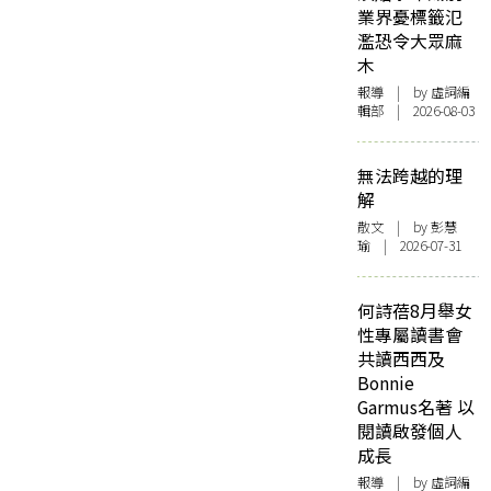
業界憂標籤氾
濫恐令大眾麻
木
報導
| by 虛詞編
輯部 | 2026-08-03
無法跨越的理
解
散文
| by 彭慧
瑜 | 2026-07-31
何詩蓓8月舉女
性專屬讀書會
共讀西西及
Bonnie
Garmus名著 以
閱讀啟發個人
成長
報導
| by 虛詞編