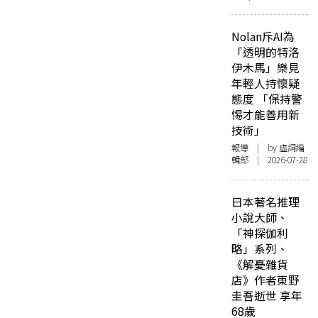
Nolan斥AI為
「透明的特洛
伊木馬」樂見
年輕人持懷疑
態度 「保持警
惕才能善用新
技術」
報導
| by 虛詞編
輯部 | 2026-07-28
日本著名推理
小說大師、
「神探伽利
略」系列、
《解憂雜貨
店》作者東野
圭吾逝世 享年
68歲