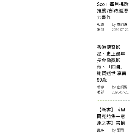
Sco」每月挑選
推薦7部改編潛
力書作
報導
| by 虛詞編
輯部 | 2026-07-21
香港傳奇影
星、史上最年
長金像獎影
帝、「四哥」
謝賢逝世 享壽
89歲
報導
| by 虛詞編
輯部 | 2026-07-21
【新書】《里
爾克詩集－意
象之書》書摘
書序
| by 里爾