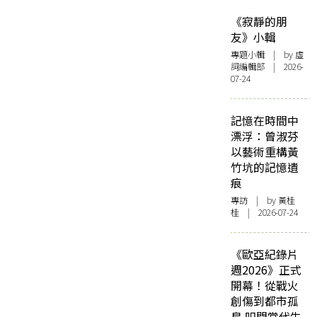
《寂靜的朋
友》小輯
專題小輯
| by 虛
詞編輯部 | 2026-
07-24
記憶在時間中
漂浮：曾淑芬
以藝術重構黃
竹坑的記憶遺
痕
專訪
| by 黃桂
桂 | 2026-07-24
《歐亞紀錄片
週2026》正式
開幕！從戰火
創傷到都市孤
島 叩問當代生