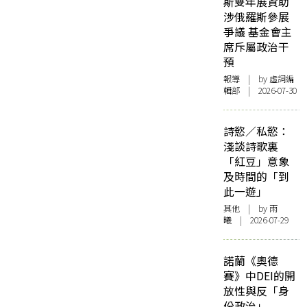
斯雙年展資助
涉俄羅斯參展
爭議 基金會主
席斥屬政治干
預
報導
| by 虛詞編
輯部 | 2026-07-30
詩慾／私慾：
淺談詩歌裏
「紅豆」意象
及時間的「到
此一遊」
其他
| by 雨
曦 | 2026-07-29
諾蘭《奧德
賽》中DEI的開
放性與反「身
份政治」