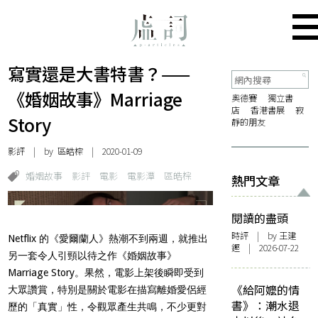
寫實還是大書特書？——
《婚姻故事》Marriage
奧德賽
獨立書
店
香港書展
寂
Story
靜的朋友
影評
| by 區皓棕 | 2020-01-09
婚姻故事
影評
電影
電影潭
區皓棕
熱門文章
閱讀的盡頭
時評
| by 王建
Netflix 的《愛爾蘭人》熱潮不到兩週，就推出
鏗 | 2026-07-22
另一套令人引頸以待之作《
婚姻故事》
Marriage Story。果然，電影上架後瞬即受到
《給阿嬤的情
大眾讚賞，
特別是關於電影在描寫離婚愛侶經
書》：潮水退
歷的「真實」性，
令觀眾產生共鳴，不少更對