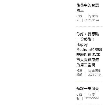
後巷中的智慧
國王
小說
| by 鄧皓
天 | 2026-07-24
你好，我想點
一份藝術！
Happy
Medium顛覆咖
啡廳想像 為都
市人提供療癒
的第三空間
報導
| by 虛詞編
輯部 | 2026-07-24
預謀一場消失
小說
| by 季
明 | 2026-07-24