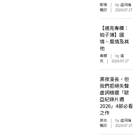
報導
| by 虛詞編
輯部 | 2026-07-27
【邁克專欄：
拍子簿】國
情、風情及其
他
專欄
| by
邁
克
| 2026-07-27
黑夜漫長，但
我們拒絕失聲
虛詞精選「歐
亞紀錄片週
2026」4部必看
之作
其他
| by 虛詞編
輯部 | 2026-07-27