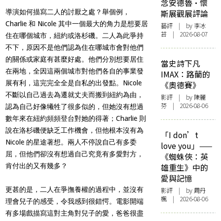
念安德魯·懷
導演如何描寫二人的討厭之處？舉個例，
斯展觀展評論
Charlie 和 Nicole 其中一個最大的角力是想要居
藝評
| by 李冰
苔 | 2026-08-07
住在哪個城市，
紐約或洛杉磯。二人為此爭持
不下，
原因不是他們認為住在哪城市會對他們
的關係或家庭有甚麼好處。
他們分別想要居住
當史詩下凡
在兩地，
全因這兩個城市對他們各自的事業發
IMAX：路蘭的
展有利，
這完完全全是自私的出發點。Nicole
《奧德賽》
不斷以自己過去為遷就丈夫而搬到紐約為由，
影評
| by 陳麗
芬 | 2026-08-06
認為自己好像犧牲了很多似的，
但她沒有想過
數年來在紐約頻頻登台對她的得著；
Charlie 則
說在洛杉磯便缺乏工作機會，
但他根本沒有為
「I don’t
Nicole 的星途著想。
兩人不停說自己有多委
love you」——
屈，但他們卻沒有想過自己究竟有多愛對方，
《蜘蛛俠：英
肯付出的又有幾多？
雄重生》中的
愛與記憶
更甚的是，二人在爭撫養權的過程中，並沒有
影評
| by
周丹
楓
| 2026-08-06
理會兒子的感受，
令我感到很錯愕。電影開端
有多場戲描寫這對主角對兒子的愛，
爸爸很盡