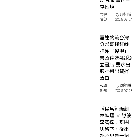
存困境
報導
| by 虛詞編
輯部 | 2026-07-24
嘉達物流台灣
分部憂踩紅線
拒運「違規」
書及停送4間獨
立書店 要求出
版社列出貨運
清單
報導
| by 虛詞編
輯部 | 2026-07-23
《候鳥》編劇
林坤燿 × 導演
李智達：離開
與留下，從來
都不只是一個