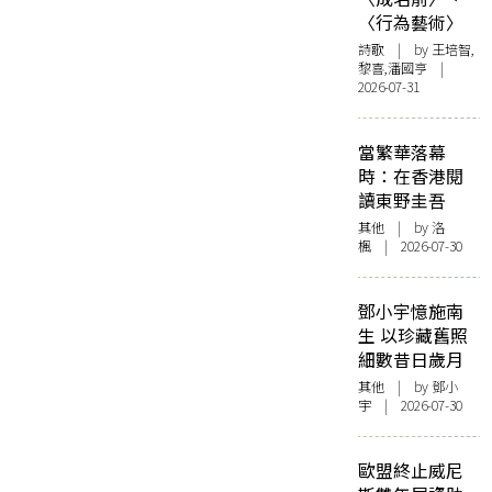
〈行為藝術〉
詩歌
| by 王培智,
黎喜,潘國亨 |
2026-07-31
當繁華落幕
時：在香港閱
讀東野圭吾
其他
| by
洛
楓
| 2026-07-30
鄧小宇憶施南
生 以珍藏舊照
細數昔日歲月
其他
| by 鄧小
宇 | 2026-07-30
歐盟終止威尼