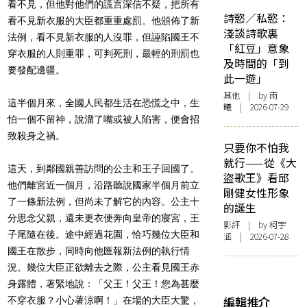
看不見，
但他對他們的謊言深信不疑，
把所有
詩慾／私慾：
看不見新衣服的大臣都重重處罰。他頒佈了新
淺談詩歌裏
法例，
看不見新衣服的人沒罪，但誣陷國王不
「紅豆」意象
穿衣服的人則重罪，
可判死刑，最輕的刑罰也
及時間的「到
要發配邊疆。
此一遊」
其他
| by 雨
這半個月來，全國人民都生活在恐慌之中，生
曦 | 2026-07-29
怕一個不留神，
說溜了嘴或被人陷害，便會招
致殺身之禍。
只要你不怕我
就行——從《大
這天，到鄰國親善訪問的公主和王子回國了。
盜歌王》看邱
他們離宮近一個月，
沿路聽說國家半個月前立
剛健女性形象
了一條新法例，但尚未了解它的內容。
公主十
的誕生
分思念父親，還未更衣便奔向皇帝的寢宮，王
影評
| by 柯宇
子尾隨在後。
途中經過花園，恰巧幾位大臣和
涵 | 2026-07-28
國王在散步，
同時向他匯報新法例的執行情
況。幾位大臣正欲離去之際，
公主看見國王赤
身露體，著緊地說：「父王！父王！
您為甚麼
編輯推介
不穿衣服？小心著涼啊！」在場的大臣大驚，