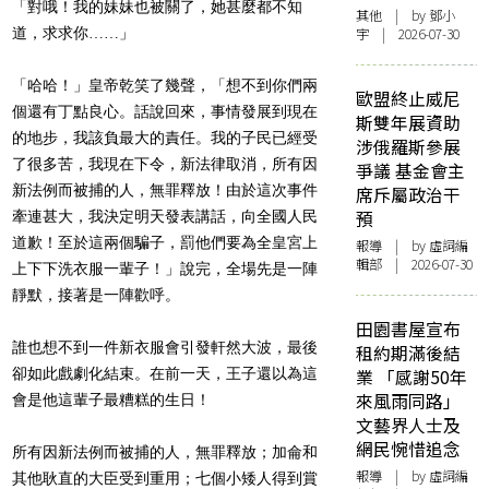
「對哦！我的妹妹也被關了，她甚麼都不知
其他
| by 鄧小
道，求求你……」
宇 | 2026-07-30
「哈哈！」皇帝乾笑了幾聲，「想不到你們兩
歐盟終止威尼
個還有丁點良心。
話說回來，事情發展到現在
斯雙年展資助
的地步，我該負最大的責任。
我的子民已經受
涉俄羅斯參展
了很多苦，我現在下令，新法律取消，
所有因
爭議 基金會主
新法例而被捕的人，無罪釋放！由於這次事件
席斥屬政治干
預
牽連甚大，
我決定明天發表講話，向全國人民
道歉！至於這兩個騙子，
罰他們要為全皇宮上
報導
| by 虛詞編
輯部 | 2026-07-30
上下下洗衣服一輩子！」說完，
全場先是一陣
靜默，接著是一陣歡呼。
田園書屋宣布
誰也想不到一件新衣服會引發軒然大波，最後
租約期滿後結
卻如此戲劇化結束。
在前一天，王子還以為這
業 「感謝50年
來風雨同路」
會是他這輩子最糟糕的生日！
文藝界人士及
網民惋惜追念
所有因新法例而被捕的人，無罪釋放；
加侖和
報導
| by 虛詞編
其他耿直的大臣受到重用；七個小矮人得到賞