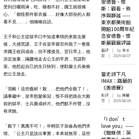
安德魯·懷
受到日曬雨淋，吃、睡都不好，國王就很痛
斯：觀看、秩
心。
「都怪那件新衣服……好像大部份的人都
序與靜謐 ——
東京都美術館
看不見……」他喃喃自語。
開館100周年紀
念安德魯·懷
王子和公主從獄卒口中知道事情的來龍去脈
斯展觀展評論
後，大感荒謬。
王子在皇帝寢宮外跪了一整夜
藝評
| by 李冰
求國王收回成命，但不獲接見。
翌日早上，他
苔 | 2026-08-07
決定放棄，蹣跚地走去公主的牢房，另謀對
策。
他想起自己的生日快到，便勸服士兵偷偷
當史詩下凡
把公主放走。
IMAX：路蘭的
《奧德賽》
「混帳！這些蠢材！殺……把他們全殺了！」
影評
| by 陳麗
議事廳中，
皇帝怒髮衝冠，恨不得把跪在大殿
芬 | 2026-08-06
前的獄卒、士兵撕成碎片。
他們默不作聲，沒
有求饒。
「I don’t
love you」——
「殿下！萬萬不可！」年輕臣子加侖為他們求
《蜘蛛俠：英
情。「
公主只是說出事實，本來就無罪，這些