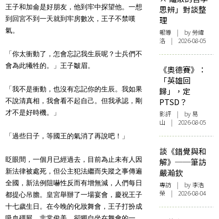
王子和加侖是好朋友，他到牢中探望他。
一想
思辨」對談整
到回宮不到一天就到牢房數次，王子不禁嘆
理
氣。
報導
| by 勞緯
洛 | 2026-08-05
「你太衝動了，怎會忘記我生辰呢？士兵們不
會為此犧牲的。」
王子皺眉。
《奧德賽》：
「英雄回
「我不是衝動，也沒有忘記你的生辰。我如果
歸」，定
PTSD？
不說清真相，
我會看不起自己。但我承認，剛
才不是好時機。」
影評
| by 易
山 | 2026-08-05
「過些日子，等國王的氣消了再說吧！」
談《錯覺與和
眨眼間，一個月已經過去，目前為止未有人因
解》──筆訪
新法律被處死，
但公主犯法繼而失蹤之事傳遍
嚴瀚欽
全國，新法例阻嚇性反而有增無減，
人們每日
專訪
| by 李浩
榮 | 2026-08-04
都提心吊膽。皇宮舉辦了一場宴會，慶祝王子
十七歲生日。
在今晚的化妝舞會，王子打扮成
吸血殭屍，非常俊美，
卻獨自坐在舞會的一