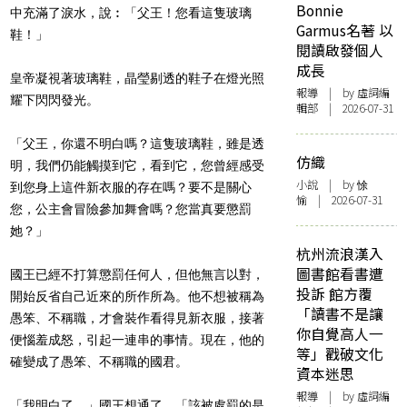
Bonnie
中充滿了淚水，說︰「父王！您看這隻玻璃
Garmus名著 以
鞋！」
閱讀啟發個人
成長
皇帝凝視著玻璃鞋，晶瑩剔透的鞋子在燈光照
報導
| by 虛詞編
耀下閃閃發光。
輯部 | 2026-07-31
「父王，你還不明白嗎？這隻玻璃鞋，雖是透
仿織
明，
我們仍能觸摸到它，看到它，
您曾經感受
小說
| by 悇
到您身上這件新衣服的存在嗎？要不是關心
愉 | 2026-07-31
您，
公主會冒險參加舞會嗎？您當真要懲罰
她？」
杭州流浪漢入
圖書館看書遭
國王已經不打算懲罰任何人，但他無言以對，
投訴 館方覆
開始反省自己近來的所作所為。他不想被稱為
「讀書不是讓
愚笨、不稱職，
才會裝作看得見新衣服，接著
你自覺高人一
便惱羞成怒，引起一連串的事情。
現在，他的
等」戳破文化
確變成了愚笨、不稱職的國君。
資本迷思
報導
| by 虛詞編
「我明白了。」國王想通了。「該被處罰的是