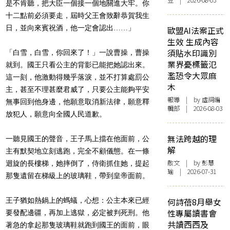
豆 | 2026-08-03
是不肯聽，把大臣一個接一個地關進大牢。
你
十二點前必須要走，屆時父王會致辭恭賀我生
日，並向來賓祝酒，
他一定會認出……」
歐盟AI法案正式
生效 生成內容
須貼水印識別
「白雪，白雪，你回來了！」一說曹操，曹操
業界憂標籤氾
就到。
國王只看公主的背影已能把她認出來。
濫恐令大眾麻
這一刻，他激動得幾乎落淚，
並不打算處罰公
木
主，甚至不理甚麼君威了，
只要公主能夠平安
報導
| by 虛詞編
無事回到他身邊，他願意取消新法律，
願意釋
輯部 | 2026-08-03
放犯人，願意向全國人民道歉。
無法跨越的理
一聽見國王的聲音，王子馬上擋在他面前，公
解
主有默契地立刻逃跑，
完全不顧儀態。在一條
散文
| by 彭慧
迴旋的長樓梯，她摔倒了，侍衛抓住她，
提起
瑜 | 2026-07-31
那隻遺留在梯級上的玻璃鞋，帶到皇帝面前。
王子猶如熱鍋上的螞蟻，心想：公主本來已經
何詩蓓8月舉女
性專屬讀書會
要發配邊疆，
再加上逃獄，必定被判死刑。
他
共讀西西及
著急的拿起那隻玻璃鞋就跑到國王的面前，眼