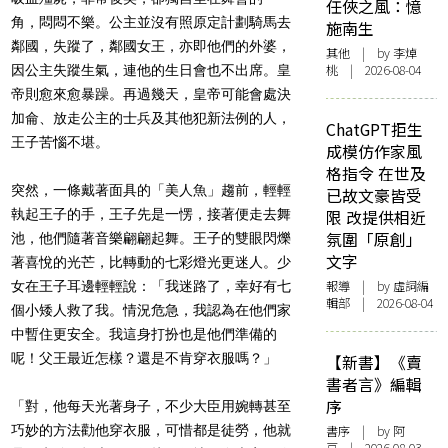
任俠之風：憶
角，悶悶不樂。
公主並沒有照原定計劃騎馬去
施南生
鄰國，失蹤了，鄰國女王，
亦即他們的外婆，
其他
| by 李焯
桃 | 2026-08-04
因公主失蹤生氣，連他的生日會也不出席。
皇
帝則愈來愈暴躁。再過幾天，皇帝可能會處決
加侖、
放走公主的士兵及其他犯新法例的人，
ChatGPT拒生
王子苦惱不堪。
成模仿作家風
格指令 在世及
突然，一條戴著面具的「美人魚」趨前，輕輕
已故文豪皆受
執起王子的手，
王子先是一愣，接著便走去舞
限 改提供相近
氛圍「原創」
池，他們隨著音樂翩翩起舞。
王子的雙眼閃爍
文字
著喜悅的光芒，比轉動的七彩燈光更迷人。
少
報導
| by 虛詞編
女在王子耳邊輕輕說：「我迷路了，幸好有七
輯部 | 2026-08-04
個小矮人救了我。
情況危急，我認為在他們家
中暫住更安全。
我這身打扮也是他們準備的
呢！父王最近怎樣？還是不肯穿衣服嗎？
」
【新書】《賣
書者言》編輯
序
「對，他每天光著身子，
不少大臣用婉轉甚至
巧妙的方法勸他穿衣服，可惜都是徒勞，
他就
書序
| by 阿