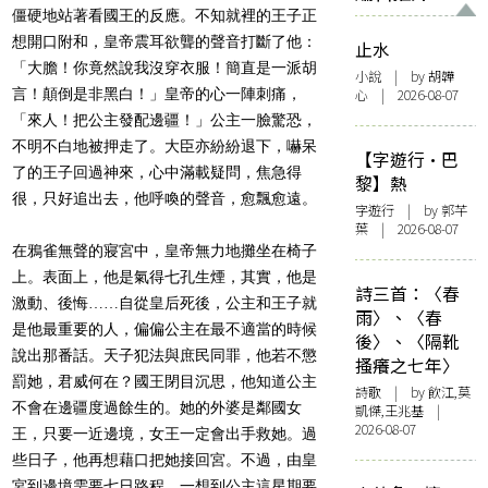
僵硬地站著看國王的反應。不知就裡的王子正
想開口附和，
皇帝震耳欲聾的聲音打斷了他：
止水
「大膽！你竟然說我沒穿衣服！
簡直是一派胡
小說
| by 胡韡
言！顛倒是非黑白！」皇帝的心一陣刺痛，
心 | 2026-08-07
「來人！
把公主發配邊疆！」公主一臉驚恐，
不明不白地被押走了。
大臣亦紛紛退下，嚇呆
【字遊行·巴
了的王子回過神來，心中滿載疑問，
焦急得
黎】熱
很，只好追出去，他呼喚的聲音，愈飄愈遠。
字遊行
| by 郭芊
葉 | 2026-08-07
在鴉雀無聲的寢宮中，皇帝無力地攤坐在椅子
上。表面上，
他是氣得七孔生煙，其實，他是
詩三首：〈春
激動、後悔……自從皇后死後，
公主和王子就
雨〉、〈春
是他最重要的人，
偏偏公主在最不適當的時候
後〉、〈隔靴
說出那番話。天子犯法與庶民同罪，
他若不懲
搔癢之七年〉
罰她，君威何在？國王閉目沉思，
他知道公主
詩歌
| by 飲江,莫
不會在邊疆度過餘生的。她的外婆是鄰國女
凱傑,王兆基 |
2026-08-07
王，
只要一近邊境，女王一定會出手救她。過
些日子，
他再想藉口把她接回宮。不過，由皇
宮到邊境需要七日路程，
一想到公主這星期要