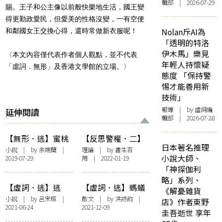
輯部 | 2026-07-29
賜。
王子和公主像以前般快樂地生活，國王變
得更勤政愛民，
但愛美的性格沒變，一有空便
Nolan斥AI為
和鄰國女王交換心得，
還時常做新衣服呢！
「透明的特洛
伊木馬」樂見
〈本文內容僅代表作者個人觀點，並不代表
年輕人持懷疑
「虛詞．無形」及香港文學館的立場。〉
態度 「保持警
惕才能善用新
技術」
報導
| by 虛詞編
延伸閱讀
輯部 | 2026-07-28
【無形．逃】蜜桃
【反思警權．二】
日本著名推理
警察使用武力的權
小說
| by 余婉蘭 |
理論
| by
書生百
小說大師、
2019-07-29
用
| 2022-01-19
利範圍 法律兩大
「神探伽利
準則和倫理五大準
略」系列、
則
【虛詞．逃】逃
【虛詞．逃】螞蟻
《解憂雜貨
在大象身上爬過
小說
| by 呂宋桓 |
散文
| by 洪詩韵 |
店》作者東野
2021-06-24
2021-12-09
圭吾逝世 享年