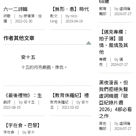
68歲
六一二詩輯
【無形．愚】時代
報導
| by 虛詞編
輯部 | 2026-07-27
（一）：就連擰開
失格 愚樂無窮
詩歌
| by 廖偉棠、逆
散文
| by
nico
彌 | 2022-01-30
tang
| 2019-04-19
一瓶清水也會傾倒
出刀刃的時代已來
【邁克專欄：
臨
作者其他文章
拍子簿】國
情、風情及其
他
安十五
專欄
| by
邁
克
| 2026-07-27
十五的月亮最圓，像我。
黑夜漫長，但
我們拒絕失聲
《最後禮物》：生
【教育侏羅紀】禮
虛詞精選「歐
命中的甜酸苦辣 vs
堂
亞紀錄片週
劇評
| by
安十五
|
教育侏羅紀
| by
安十
2022-08-19
五
| 2021-02-02
大叔的恨
2026」4部必看
之作
其他
| by 虛詞編
【字在食・巴黎】
輯部 | 2026-07-27
《艾蜜莉在巴
字在食
| by
安十