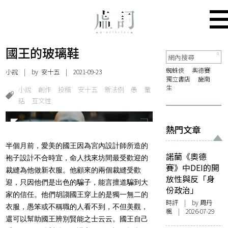
國王的玻璃鞋
蜘蛛俠
奧德賽
小說
| by
安十五
| 2021-09-23
獨立書店
施南
生
小說
創作
投稿
安十五
新法例
愚
童
話
互文性
熱門文章
半個月前，愛美的國王因為宮內設計師所造的
諾蘭《奧德
袍子設計不合時宜，
命人找來坊間最受歡迎的
賽》中DEI的開
裁縫為他做新衣服。
他顧來的兩個裁縫受歡
放性與反「身
迎，只因他們是出色的騙子，
能言擅道騙到大
份政治」
家的信任。他們胡謅國王穿上的是獨一無二的
時評
| by
周丹
衣服，
愚笨或不稱職的人看不到，不但美觀，
楓
| 2026-07-29
還可以幫助國王辨別賢能之士云云。國王自己