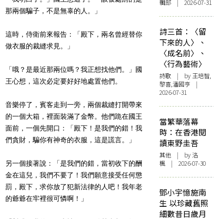
輯部 | 2026-07-31
那兩個騙子，
不是無辜的人。」
詩三首：〈留
這時，侍衛前來報告：「殿下，兩名曾經替你
下來的人〉、
做衣服的裁縫求見。」
〈成名前〉、
〈行為藝術〉
「哦？是最近那兩位嗎？我正想找他們。」國
詩歌
| by 王培智,
王心想，
這次必定要好好地處置他們。
黎喜,潘國亨 |
2026-07-31
音樂停了，賓客走到一旁，兩個裁縫打開帶來
的一個大箱，裡面裝滿了金幣。他們跪在國王
當繁華落幕
面前，一個先開口：「殿下！
是我們的錯！我
時：在香港閱
們貪財，騙你有神奇的衣服，這是謊言。」
讀東野圭吾
其他
| by
洛
楓
| 2026-07-30
另一個接著說：「是我們的錯，當初收下的酬
金在這兒，
我們不要了！我們願意接受任何懲
罰，殿下，
求你放了犯新法律的人吧！我年老
鄧小宇憶施南
的爺爺在牢裡很可憐啊！」
生 以珍藏舊照
細數昔日歲月