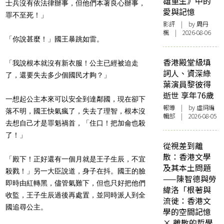
雄重生》中的
士兵沒有依法律辦事，
但他們本著良心辦事，
愛與記憶
罪不至死！」
影評
| by
周丹
楓
| 2026-08-06
「你說甚麼！」國王暴跳如雷。
香港殿堂級填
「我說根本就沒有新衣服！公主已經被迫走
詞人、資深綠
了，
還要失去多少個國民才夠？」
葉演員黎彼得
逝世 享年76歲
一想起公主本來可以安全到達鄰國，現在卻下
報導
| by 虛詞編
落不明，
國王快氣瘋了，失去了理智，根本沒
輯部 | 2026-08-05
去想自己才是罪魁禍首，「
住口！把加侖也殺
了！」
從視差到離
散：香港文學
「殿下！正好還有一個月就是王子生辰，不宜
及其本土問題
殺戮！」
另一大臣說道，身子在抖。國王的臉
——陳智德與勞
即時由紅轉黑，儘管氣難下，
但也只好把他們
緯洛「根著與
收監，王子生辰過後再處置，
並同時派人到全
流徙：香港文
國追尋公主。
學的空間記憶
× 離散的哲學