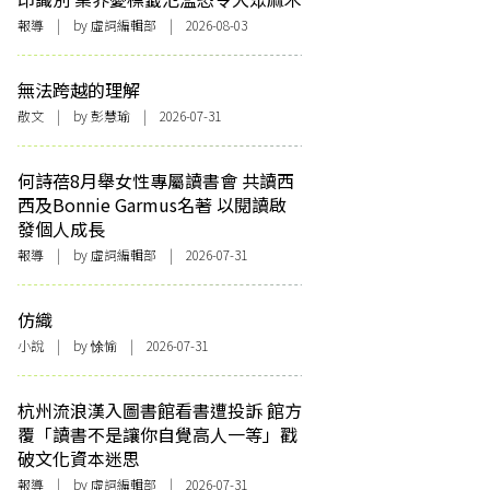
報導
| by 虛詞編輯部 | 2026-08-03
無法跨越的理解
散文
| by 彭慧瑜 | 2026-07-31
何詩蓓8月舉女性專屬讀書會 共讀西
西及Bonnie Garmus名著 以閱讀啟
發個人成長
報導
| by 虛詞編輯部 | 2026-07-31
仿織
小說
| by 悇愉 | 2026-07-31
杭州流浪漢入圖書館看書遭投訴 館方
覆「讀書不是讓你自覺高人一等」戳
破文化資本迷思
報導
| by 虛詞編輯部 | 2026-07-31