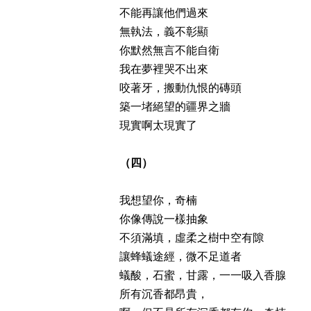
不能再讓他們過來
無執法，義不彰顯
你默然無言不能自衛
我在夢裡哭不出來
咬著牙，搬動仇恨的磚頭
築一堵絕望的疆界之牆
現實啊太現實了
（四）
我想望你，奇楠
你像傳說一樣抽象
不須滿填，虛柔之樹中空有隙
讓蜂蟻途經，微不足道者
蟻酸，石蜜，甘露，一一吸入香腺
所有沉香都昂貴，