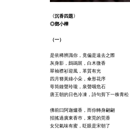
〈沉香四題〉
◎
鄧小樺
（一）
是依稀辨識你，竟偏是遠去之際
灰身影，鷓鴣斑，白木微香
翠袖襟衫迎風，革質有光
四月簪黃綠小朵，傘形花序
萼筒鐘聲玲瓏，泉聲咽危石
唐王朝的日色冷凍，詩句剪下一株青松
佛前曰阿迦爐香，而你轉身翩翩
招搖過廣東香巿，東莞的莞香
女兒氣味有蜜，眨眼是宋朝了