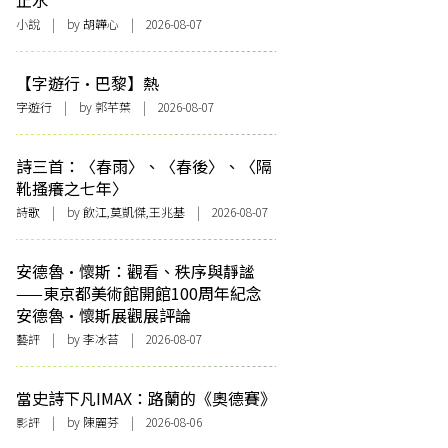
止水
小說
| by 胡韡心 | 2026-08-07
【字遊行·巴黎】熱
字遊行
| by 郭芊葉 | 2026-08-07
詩三首：〈春雨〉、〈春後〉、〈隔
靴搔癢之七年〉
詩歌
| by 飲江,莫凱傑,王兆基 | 2026-08-07
安德魯·懷斯：觀看、秩序與靜謐
——東京都美術館開館100周年紀念
安德魯·懷斯展觀展評論
藝評
| by 李冰苔 | 2026-08-07
當史詩下凡IMAX：路蘭的《奧德賽》
影評
| by 陳麗芬 | 2026-08-06