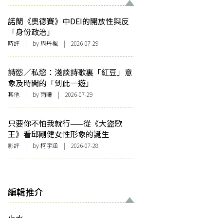
諾蘭《奧德賽》中DEI的開放性與反
「身份政治」
時評
| by
周丹楓
| 2026-07-29
詩慾／私慾：淺談詩歌裏「紅豆」意
象及時間的「到此一遊」
其他
| by 雨曦 | 2026-07-29
只要你不怕我就行——從《大盜歌
王》看邱剛健女性形象的誕生
影評
| by 柯宇涵 | 2026-07-28
編輯推介