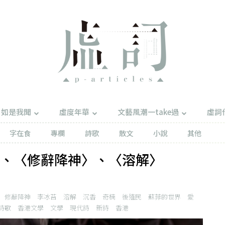
如是我聞
虛度年華
文藝風潮一take過
虛詞
字在食
專欄
詩歌
散文
小說
其他
 、〈修辭降神〉、〈溶解〉
修辭降神
李冰苔
溶解
沉香
奇楠
後殖民
蘇菲的世界
愛
詩歌
香港文學
文學
現代詩
新詩
香港