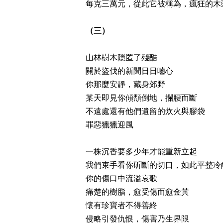
每克三萬元，從此它被稱為，瘋狂的木
（三）
山林樹木隱匿了殘酷
關於盜伐的新聞日日嚙心
你那麼安靜，藏身郊野
某天即見你傾頹倒地，攔腰而斷
不遠處還有他們遺留的炊火與膠袋
罪惡獵獵迎風
一株沉香要多少年才能重新立起
我們束手看你斫斷的切口，如此平整冷
你的傷口中流溢哀歌
痛楚的樹脂，愈受傷而愈金黃
懷有珍寶者不得善終
侵略引發仇恨，傷害乃生界限