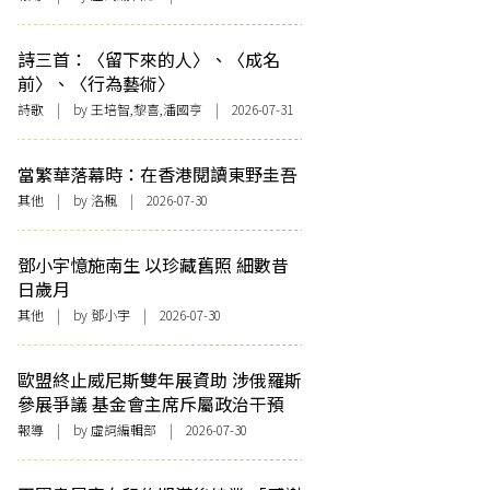
詩三首：〈留下來的人〉、〈成名
前〉、〈行為藝術〉
詩歌
| by 王培智,黎喜,潘國亨 | 2026-07-31
當繁華落幕時：在香港閱讀東野圭吾
其他
| by
洛楓
| 2026-07-30
鄧小宇憶施南生 以珍藏舊照 細數昔
日歲月
其他
| by 鄧小宇 | 2026-07-30
歐盟終止威尼斯雙年展資助 涉俄羅斯
參展爭議 基金會主席斥屬政治干預
報導
| by 虛詞編輯部 | 2026-07-30