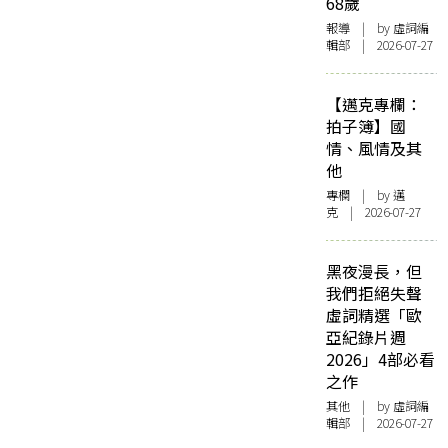
68歲
報導
| by 虛詞編
輯部 | 2026-07-27
【邁克專欄：
拍子簿】國
情、風情及其
他
專欄
| by
邁
克
| 2026-07-27
黑夜漫長，但
我們拒絕失聲
虛詞精選「歐
亞紀錄片週
2026」4部必看
之作
其他
| by 虛詞編
輯部 | 2026-07-27