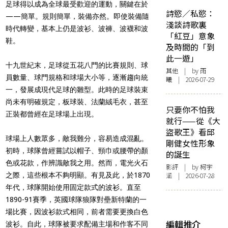
足球得以成為全球最受歡迎的運動，關鍵在於
詩慾／私慾：
——簡單。規則簡單，裝備亦然。即使裝備隨
淺談詩歌裏
時代轉變，基本上仍是波衫、波褲、波襪和波
「紅豆」意象
鞋。
及時間的「到
此一遊」
十九世紀末，足球從五花八門的比賽規則、球
其他
| by 雨
員數量、球門規格和球場大小等，逐漸趨向統
曦 | 2026-07-29
一，發展成現代足球的雛型。此時的足球裝束
尚未有明確規定，板球裝、法蘭絨毛衣，甚至
只要你不怕我
正裝都曾經在足球場上出現。
就行——從《大
盜歌王》看邱
球場上人數眾多，敵我難分，容易造成混亂。
剛健女性形象
初時，球隊曾經嘗試以帽子、頸巾或腰帶的顏
的誕生
色或花款，作辨識敵我之用。然而，電光火石
影評
| by 柯宇
之際，這些根本不夠明顯。有見及此，於1870
涵 | 2026-07-28
年代，球隊開始使用固定款式的波衫。直至
1890-91賽季，英國球隊狼隊對壘新特蘭的一
場比賽，因波衫款式相同，前者需要更換白色
編輯推介
波衫。自此，球隊被要求配備主場和作客不同