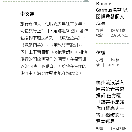
Bonnie
Garmus名著 以
李文雋
閱讀啟發個人
成長
旅行寫作人，任職青少年社工多年。
背包旅行上千日，足跡逾60國。 著作
報導
| by 虛詞編
輯部 | 2026-07-31
包括腳下魔法系列：《叛逆拉美》、
《覺醒南美》、《足球旅行歐洲地
圖》上下兩冊和《擁抱伊朗》。 相信
仿織
旅行的開放與寫作的深度，在探索世
小說
| by 悇
愉 | 2026-07-31
界的同時，尋覓自己。盼望在生命的
洪流中，溫柔而堅定地守護信念。
杭州流浪漢入
圖書館看書遭
投訴 館方覆
「讀書不是讓
你自覺高人一
等」戳破文化
資本迷思
報導
| by 虛詞編