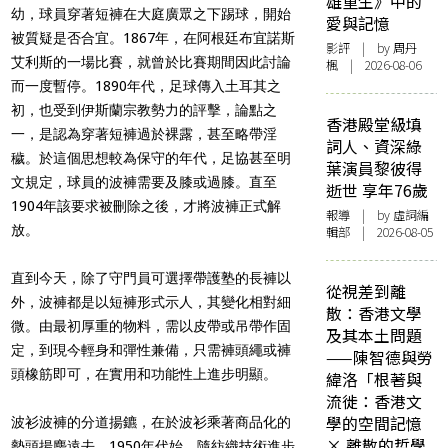
雄重生》中的
幼，球員穿著短褲在大庭廣眾之下踢球，開始
愛與記憶
被質疑是否合宜。1867年，在阿根廷布宜諾斯
影評
| by
周丹
艾利斯的一場比賽，就曾於比賽期間因此討論
楓
| 2026-08-06
而一度暫停。1890年代，足球傳入土耳其之
初，也受到伊斯蘭宗教勢力的評擊，論點之
香港殿堂級填
一，是認為穿著短褲過於裸露，甚至略帶淫
詞人、資深綠
穢。於這個思想較為保守的年代，足協甚至明
葉演員黎彼得
文規定，球員的波褲需要及膝或過膝。直至
逝世 享年76歲
1904年該要求被刪除之後，才將波褲正式解
報導
| by 虛詞編
放。
輯部 | 2026-08-05
直到今天，除了守門員可選擇帶護塾的長褲以
從視差到離
外，波褲都是以短褲形式示人，其變化相對細
散：香港文學
微。由最初厚重的物料，需以皮帶或吊帶作固
及其本土問題
定，到現今輕身和彈性兼備，只需褲頭繩或褲
——陳智德與勞
頭橡筋即可，在實用和功能性上進步明顯。
緯洛「根著與
流徙：香港文
學的空間記憶
波衫波褲的分道揚鑣，在於波衫乘著商品化的
× 離散的哲學
勢頭揚麈遠去。1950年代始，隨紡織技術進步