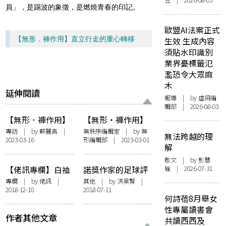
豆 | 2026-08-03
員」，是踢波的象徵，是燃燒青春的印記。
歐盟AI法案正式
【無形．褲作用】直立行走的重心轉移
生效 生成內容
須貼水印識別
業界憂標籤氾
濫恐令大眾麻
木
延伸閱讀
報導
| by 虛詞編
輯部 | 2026-08-03
【無形．褲作用】
【無形・褲作用】
前花園裡的思想回
前置詞：在日常生
專訪
| by
蘇麗真
|
無秩序編輯室
| by 無
無法跨越的理
2023-03-16
形編輯部 | 2023-03-01
歸——訪朗天《正
活中「褲」起來
解
在思想——當代哲
散文
| by 彭慧
思十八家》
【佬訊專欄】白裇
諾獎作家的足球評
瑜 | 2026-07-31
衫死忠的自白
述︰卡繆無錢買球
專欄
| by
佬訊
|
其他
| by
洪昊賢
|
2018-12-10
2018-07-11
鞋 莫言踢過門將
何詩蓓8月舉女
性專屬讀書會
作者其他文章
共讀西西及