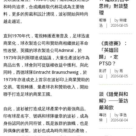
思辨」對談整
和時尚追求，合成纖維取代棉花成為主要物
理
料，更多的剪裁和設計湧現，波衫開始與時尚
報導
| by 勞緯
越走越近。
洛 | 2026-08-05
直到1970年代，電視轉播逐漸普及，足球迅速
《奧德賽》：
商業化，球衣製造公司和贊助商相繼掀起革命
「英雄回
性改變。英國的球衣製造公司Admiral，於
歸」，定
1973年與列斯聯達成協議，大量生產波衫作為
PTSD？
商品出售，球會則可從版權收益中獲利。與此
影評
| by 易
同時，西德球隊Eintracht Braunschweig，於
山 | 2026-08-05
1973年亦達成史上首宗在波衫印上商業贊助的
交易。電視轉播、量產球衣和贊助收入，開始
談《錯覺與和
聯手打造足球的商業王國。
解》──筆訪
嚴瀚欽
自此，波衫被打造成足球產業中的最強商品。
專訪
| by 李浩
印有球星名字、號碼和球隊徽章的波衫，成為
榮 | 2026-08-04
身份認同的共同符號，既是族群的旗幟，也是
與偶像的連繫。波衫也成為時尚潮流的產物，