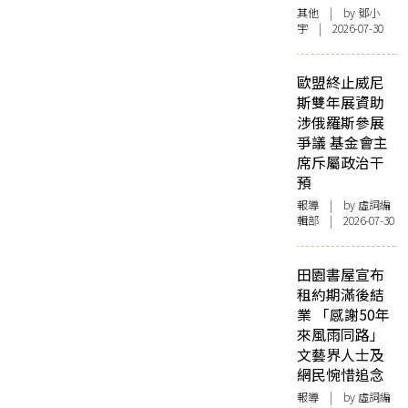
其他
| by 鄧小
宇 | 2026-07-30
歐盟終止威尼
斯雙年展資助
涉俄羅斯參展
爭議 基金會主
席斥屬政治干
預
報導
| by 虛詞編
輯部 | 2026-07-30
田園書屋宣布
租約期滿後結
業 「感謝50年
來風雨同路」
文藝界人士及
網民惋惜追念
報導
| by 虛詞編