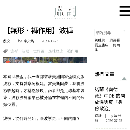
【無形．褲作用】波褲
蜘蛛俠
奧德賽
散文
| by
李文雋
| 2023-03-23
獨立書店
施南
生
波衫
波褲
世界盃
足球歷史
褲作用
熱門文章
本屆世界盃，我一直都穿著美洲國家盃特別版
波衫，支持愛隊阿根廷。當美斯圓夢，我將波
諾蘭《奧德
衫收起時，才赫然發現，兩者都是足球基本裝
賽》中DEI的開
束，波衫波褲卻早已被分隔在衣櫃內不同的分
放性與反「身
類位置。
份政治」
時評
| by
周丹
波褲，從何時開始，跟波衫走上不同的路？
楓
| 2026-07-29