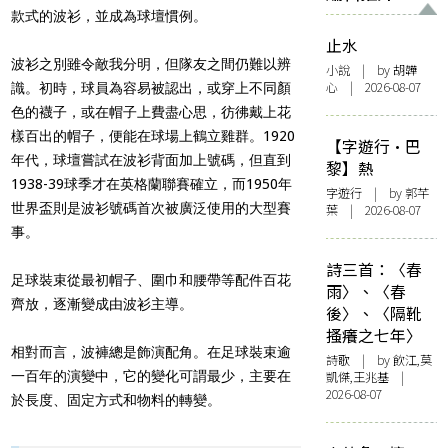
款式的波衫，並成為球壇慣例。
止水
波衫之別雖令敵我分明，但隊友之間仍難以辨
小說
| by 胡韡
心 | 2026-08-07
識。初時，球員為容易被認出，或穿上不同顏
色的襪子，或在帽子上費盡心思，彷彿戴上花
樣百出的帽子，便能在球場上鶴立雞群。1920
【字遊行·巴
年代，球壇嘗試在波衫背面加上號碼，但直到
黎】熱
1938-39球季才在英格蘭聯賽確立，而1950年
字遊行
| by 郭芊
世界盃則是波衫號碼首次被廣泛使用的大型賽
葉 | 2026-08-07
事。
詩三首：〈春
足球裝束從最初帽子、圍巾和腰帶等配件百花
雨〉、〈春
齊放，逐漸變成由波衫主導。
後〉、〈隔靴
搔癢之七年〉
相對而言，波褲總是飾演配角。在足球裝束逾
詩歌
| by 飲江,莫
一百年的演變中，它的變化可謂最少，主要在
凱傑,王兆基 |
2026-08-07
於長度、固定方式和物料的轉變。