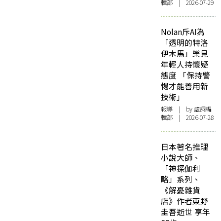
輯部 | 2026-07-29
Nolan斥AI為
「透明的特洛
伊木馬」樂見
年輕人持懷疑
態度 「保持警
惕才能善用新
技術」
報導
| by 虛詞編
輯部 | 2026-07-28
日本著名推理
小說大師、
「神探伽利
略」系列、
《解憂雜貨
店》作者東野
圭吾逝世 享年