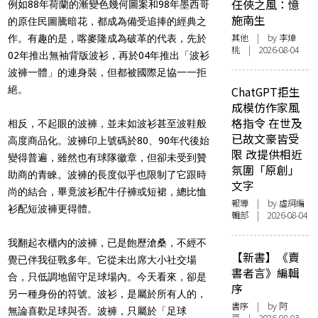
任俠之風：憶
例如88年荷蘭的漸變色幾何圖案和98年墨西哥
施南生
的原住民圖騰暗花，都成為備受追捧的經典之
其他
| by 李焯
作。有趣的是，喀麥隆成為破革的代表，先於
桃 | 2026-08-04
02年推出無袖背版波衫，再於04年推出「波衫
波褲一體」的連身裝，但都被國際足協一一拒
絕。
ChatGPT拒生
成模仿作家風
格指令 在世及
相反，不起眼的波褲，並未如波衫甚至波鞋般
已故文豪皆受
高度商品化。波褲印上號碼於80、90年代後始
限 改提供相近
變得普遍，雖然也有球隊徽章，但卻未受到贊
氛圍「原創」
助商的青睞。波褲的長度似乎也限制了它跟時
文字
尚的結合，畢竟波衫配牛仔褲或短裙，總比恤
報導
| by 虛詞編
衫配短波褲更得體。
輯部 | 2026-08-04
我翻起衣櫃內的波褲，已是飽歷滄桑，不經不
【新書】《賣
覺已伴我征戰多年。它從未出席大小社交場
書者言》編輯
合，只低調地留守足球場內。今天看來，卻是
序
另一種身份的符號。波衫，是屬於所有人的，
書序
| by 阿
無論喜歡足球與否。波褲，只屬於「足球