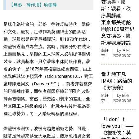
安德魯·懷
【無形．褲作用】瑜珈褲
斯：觀看、秩
序與靜謐 ——
東京都美術館
足球作為社會的一部份，往往反映時代、階級
開館100周年紀
和文化。最初，足球作為英國紳士的餘興活
念安德魯·懷
動，球員都是穿著長褲踢球。到1870年代始，
斯展觀展評論
燈籠褲逐漸成為主流。當時，階級分野在裝束
藝評
| by 李冰
上顯而易見，早期的工人球隊未必能提供適切
苔 | 2026-08-07
裝束，球員基本上只穿著家中休閒服作賽。著
名的例子，是1879年英格蘭足總盃四強，由上
當史詩下凡
流階級球隊伊頓舊生（Old Etonians F.C.）對工
IMAX：路蘭的
廠球隊達爾文（Darwen F.C.），前者穿著整齊
《奧德賽》
的燈籠褲作賽，而後者卻因穿膝部開孔的改裝
影評
| by 陳麗
褲而被嘲笑。當然，歷史證明裝束的差距，全
芬 | 2026-08-06
然無阻工人階級的崛起，此戰亦被後世視為英
國足球勢力，向工人階級轉移的里程碑。
「I don’t
love you」——
燈籠褲浪潮後，波褲有越趨縮短之勢。可是，
《蜘蛛俠：英
隨著足球越來越受大眾歡迎，觀眾包括男女老