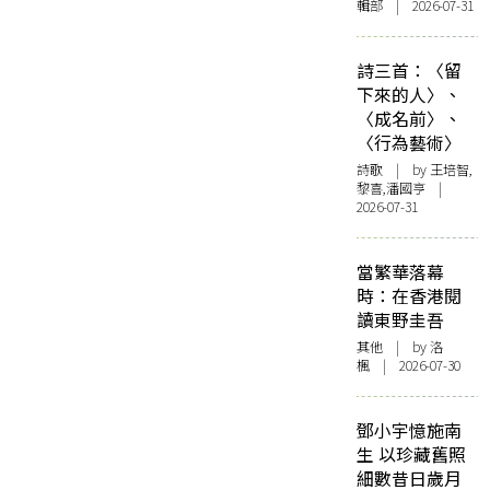
輯部 | 2026-07-31
詩三首：〈留
下來的人〉、
〈成名前〉、
〈行為藝術〉
詩歌
| by 王培智,
黎喜,潘國亨 |
2026-07-31
當繁華落幕
時：在香港閱
讀東野圭吾
其他
| by
洛
楓
| 2026-07-30
鄧小宇憶施南
生 以珍藏舊照
細數昔日歲月