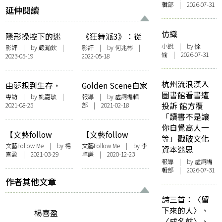
輯部 | 2026-07-31
延伸閱讀
仿織
隱形操控下的迷
《狂舞派3》：從
失、救贖與反抗
夢想拉到現實
小說
| by 悇
影評
| by
嚴瀚欽
|
影評
| by
何兆彬
|
愉 | 2026-07-31
2023-05-19
2022-05-18
——評《狂舞派3》
杭州流浪漢入
由夢想到生存，
Golden Scene自家
圖書館看書遭
《狂舞派3》中的
戲院「高先電影
專訪
| by
姚嘉敏
|
報導
| by 虛詞編輯
投訴 館方覆
2021-08-25
部 | 2021-02-18
本土深情——訪導
院」今日開幕 董事
「讀書不是讓
演黃修平
總經理Winnie ：希
你自覺高人一
望提供一個做夢的
【文藝follow
【文藝follow
等」戳破文化
空間
me】理解情緒不是
me】蜂鳥出版開書
文藝Follow Me
| by
楊
文藝Follow Me
| by 李
資本迷思
喜盈
| 2021-03-29
卓謙 | 2020-12-23
練習，而是體驗。
店：「希望給人一
報導
| by 虛詞編
——訪問馬傑偉
個寧靜的空間」
輯部 | 2026-07-31
作者其他文章
詩三首：〈留
下來的人〉、
楊喜盈
〈成名前〉、