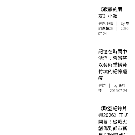
《寂靜的朋
友》小輯
專題小輯
| by 虛
詞編輯部 | 2026-
07-24
記憶在時間中
漂浮：曾淑芬
以藝術重構黃
竹坑的記憶遺
痕
專訪
| by 黃桂
桂 | 2026-07-24
《歐亞紀錄片
週2026》正式
開幕！從戰火
創傷到都市孤
島 叩問當代生