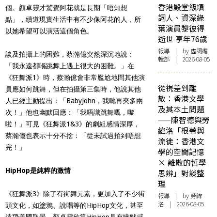
香港殿堂級填
個。顏卓靈才驚覺阿花就是長期「唔知想
詞人、資深綠
點」，續道現實生活中有不少像阿花的人，所
葉演員黎彼得
以她希望可以演活這個角色。
逝世 享年76歲
報導
| by 虛詞編
談及拍攝上的困難，蔡瀚億突然深沉地說：
輯部 | 2026-08-05
「我永遠都喺跳舞上遇上很大的困難。」在
《狂舞派1》時，蔡瀚億會非常尷尬地問其他演
從視差到離
員應如何跳舞，但在拍攝第三集時，
他說其他
散：香港文學
人已經主動提出
：「BabyJohn，我哋再夾多兩
及其本土問題
次！」他也幽默回應：「我唔識跳舞嘅，嚟
——陳智德與勞
啦！」可見《狂舞派1&3》的劇組感情深厚，
緯洛「根著與
蔡瀚億也表示十分不捨：「從未試過拍到唔想
流徙：香港文
完！」
學的空間記憶
× 離散的哲學
HipHop是純粹的激情
思辨」對談整
理
《狂舞派3》除了有街舞元素，更加入了不少街
報導
| by 勞緯
洛 | 2026-08-05
頭文化，如塗鴉、說唱等的HipHop文化，甚至
遠飛美國取景。顏卓靈欣賞HipHop具有幽默感