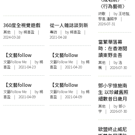
〈行為藝術〉
詩歌
| by 王培智,
黎喜,潘國亨 |
2026-07-31
360度全視覺遊戲
從一人雜誌談到新
的可能——
馬文學生態——筆
其他
| by
楊喜盈
|
專訪
| by
楊喜盈
|
2024-03-28
2021-04-28
「LOOPED PLAY」
訪《Seal》總編輯
當繁華落幕
遊戲體驗
牛油小生
時：在香港閱
【文藝follow
【文藝follow
讀東野圭吾
me】休息與思考的
me】《事到如今
文藝Follow Me
| by
楊
文藝Follow Me
| by
楊
其他
| by
洛
喜盈
| 2021-04-23
喜盈
| 2021-04-20
書店——訪夕拾x閒
——從千禧年到反
楓
| 2026-07-30
社
送中》：重回香港
二十年——訪潘國
【文藝follow
【文藝follow
鄧小宇憶施南
靈
me】如何了解一條
me】《狂舞派3》
生 以珍藏舊照
文藝Follow Me
| by
楊
文藝Follow Me
| by
楊
喜盈
| 2021-04-09
喜盈
| 2021-04-09
街？陳苑珊、陳芷
主題曲：填詞在香
細數昔日歲月
盈、黃思朗寫軒尼
港——訪問陳心
其他
| by 鄧小
詩道故事
遙、Heyo、阿弗
宇 | 2026-07-30
歐盟終止威尼