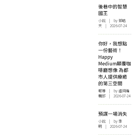
後巷中的智慧
國王
小說
| by 鄧皓
天 | 2026-07-24
你好，我想點
一份藝術！
Happy
Medium顛覆咖
啡廳想像 為都
市人提供療癒
的第三空間
報導
| by 虛詞編
輯部 | 2026-07-24
預謀一場消失
小說
| by 季
明 | 2026-07-24