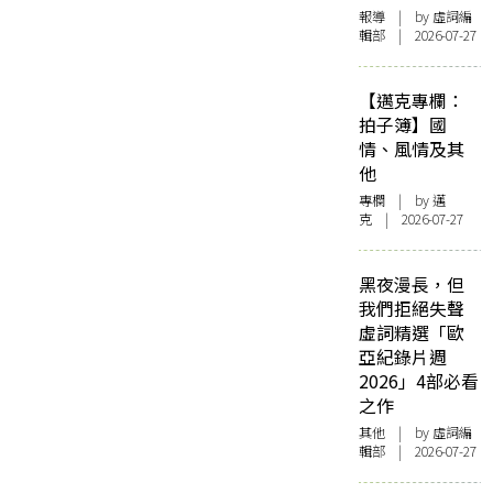
報導
| by 虛詞編
輯部 | 2026-07-27
【邁克專欄：
拍子簿】國
情、風情及其
他
專欄
| by
邁
克
| 2026-07-27
黑夜漫長，但
我們拒絕失聲
虛詞精選「歐
亞紀錄片週
2026」4部必看
之作
其他
| by 虛詞編
輯部 | 2026-07-27