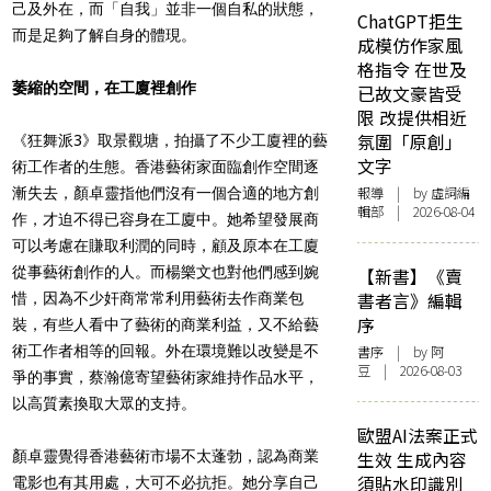
己及外在，而「自我」並非一個自私的狀態，
ChatGPT拒生
而是足夠了解自身的體現。
成模仿作家風
格指令 在世及
萎縮的空間，在工廈裡創作
已故文豪皆受
限 改提供相近
氛圍「原創」
《狂舞派3》取景觀塘，拍攝了不少工廈裡的藝
文字
術工作者的生態。香港藝術家面臨創作空間逐
報導
| by 虛詞編
漸失去，顏卓靈指他們沒有一個合適的地方創
輯部 | 2026-08-04
作，才迫不得已容身在工廈中。她希望發展商
可以考慮在賺取利潤的同時，顧及原本在工廈
從事藝術創作的人。而楊樂文也對他們感到婉
【新書】《賣
書者言》編輯
惜，因為不少奸商常常利用藝術去作商業包
序
裝，有些人看中了藝術的商業利益，又不給藝
術工作者相等的回報。外在環境難以改變是不
書序
| by 阿
豆 | 2026-08-03
爭的事實，蔡瀚億寄望藝術家維持作品水平，
以高質素換取大眾的支持。
歐盟AI法案正式
顏卓靈覺得香港藝術市場不太蓬勃，認為商業
生效 生成內容
須貼水印識別
電影也有其用處，大可不必抗拒。她分享自己