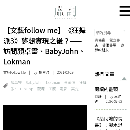
【文藝follow me】《狂舞
派3》夢想實現之後？——
奧德賽
獨立書
店
香港書展
寂
訪問顏卓靈、BabyJohn、
靜的朋友
Lokman
文藝Follow Me
| by
楊喜盈
| 2021-03-29
熱門文章
顏卓靈​
BabyJohn​
Lokman​
蔡瀚億​
狂舞
派3​
HipHop​
觀塘​
工廈​
電影​
高先​
閱讀的盡頭
時評
| by 王建
鏗 | 2026-07-22
《給阿嬤的情
書》：潮水退