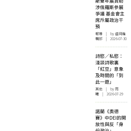
斯雙年展資助
涉俄羅斯參展
爭議 基金會主
席斥屬政治干
預
報導
| by 虛詞編
輯部 | 2026-07-30
詩慾／私慾：
淺談詩歌裏
「紅豆」意象
及時間的「到
此一遊」
其他
| by 雨
曦 | 2026-07-29
諾蘭《奧德
賽》中DEI的開
放性與反「身
份政治」