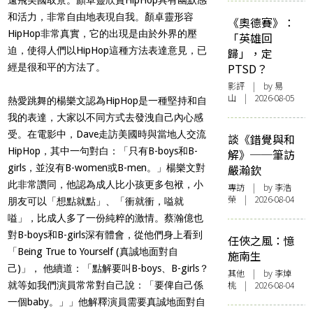
和活力，非常自由地表現自我。顏卓靈形容
《奧德賽》：
HipHop非常真實，它的出現是由於外界的壓
「英雄回
迫，使得人們以HipHop這種方法表達意見，
已
歸」，定
PTSD？
經是很和平的方法了
。
影評
| by 易
山 | 2026-08-05
熱愛跳舞的楊樂文認為HipHop是一種堅持和自
我的表達，大家以不同方式去發洩自己內心感
受。在電影中，Dave走訪美國時與當地人交流
談《錯覺與和
HipHop，其中一句對白：「只有B-boys和B-
解》──筆訪
girls，並沒有B-women或B-men。」楊樂文對
嚴瀚欽
此非常讚同，他認為成人比小孩更多包袱，小
專訪
| by 李浩
榮 | 2026-08-04
朋友可以「想點就點」、「衝就衝，嗌就
嗌」，比成人多了一份純粹的激情。蔡瀚億也
對B-boys和B-girls深有體會，從他們身上看到
任俠之風：憶
「Being True to Yourself (真誠地面對自
施南生
己)」， 他續道：「點解要叫B-boys、B-girls？
其他
| by 李焯
桃 | 2026-08-04
就等如我們演員常常對自己說：「要俾自己係
一個baby。」」他解釋演員需要真誠地面對自