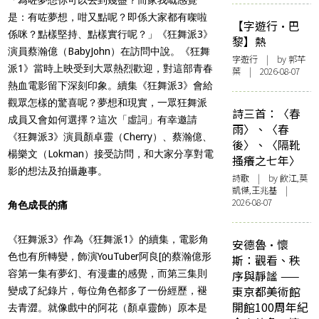
是：有咗夢想，咁又點呢？即係大家都有㗎啦
【字遊行·巴
係咪？點樣堅持、點樣實行呢？」《狂舞派3》
黎】熱
演員蔡瀚億（BabyJohn）在訪問中說。《狂舞
字遊行
| by 郭芊
派1》當時上映受到大眾熱烈歡迎，對這部青春
葉 | 2026-08-07
熱血電影留下深刻印象。續集《狂舞派3》會給
觀眾怎樣的驚喜呢？夢想和現實，一眾狂舞派
詩三首：〈春
成員又會如何選擇？這次「虛詞」有幸邀請
雨〉、〈春
《狂舞派3》演員顏卓靈（Cherry）、蔡瀚億、
後〉、〈隔靴
楊樂文（Lokman）接受訪問，和大家分享對電
搔癢之七年〉
影的想法及拍攝趣事。
詩歌
| by 飲江,莫
凱傑,王兆基 |
2026-08-07
角色成長的痛
《狂舞派3》作為《狂舞派1》的續集，電影角
安德魯·懷
色也有所轉變，飾演YouTuber阿良[的蔡瀚億形
斯：觀看、秩
容第一集有夢幻、有漫畫的感覺，而第三集則
序與靜謐 ——
東京都美術館
變成了紀錄片，每位角色都多了一份經歷，褪
開館100周年紀
去青澀。就像戲中的阿花（顏卓靈飾）原本是