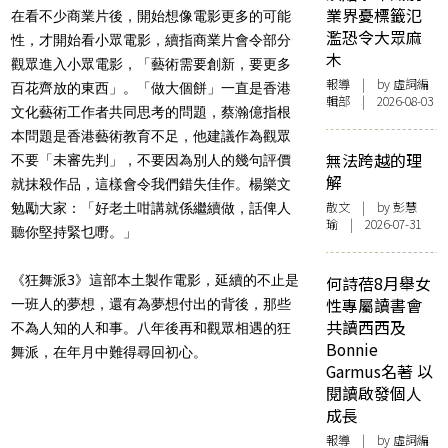
業界憂標籤氾
在看不少商業片後，開始想像電影更多的可能
濫恐令大眾麻
性，才開始看小眾電影，續指商業片會令部分
木
觀眾進入小眾電影，「藝術需要創新，要更多
報導
| by 虛詞編
百花齊放的東西」。「做大個餅」一直是香港
輯部 | 2026-08-03
文化藝術工作者共同思考的問題，蔡瀚億指根
本問題是香港藝術教育不足，他建議作為觀眾
無法跨越的理
不要「未審先判」，不要因為別人的幾句評價
解
就抹殺作品，這樣會令我們錯失佳作。楊樂文
散文
| by 彭慧
勉勵大家：「好老土咁講就係繼續做，話俾人
瑜 | 2026-07-31
聽你堅持緊乜嘢。」
《狂舞派3》這部本土製作電影，延續的不止是
何詩蓓8月舉女
性專屬讀書會
一班人的夢想，還有為夢想付出的背後，那些
共讀西西及
不為人知的人和事。八年後再和觀眾相遇的狂
Bonnie
舞派，
在年月中難得尋回初心。
Garmus名著 以
閱讀啟發個人
成長
報導
| by 虛詞編