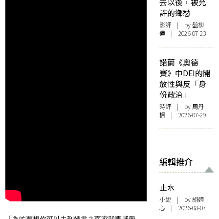
去以後，被允
許的鄉愁
影評
| by 盤柳
儂 | 2026-07-23
諾蘭《奧德
賽》中DEI的開
放性與反「身
份政治」
時評
| by
周丹
楓
| 2026-07-29
編輯推介
止水
小說
| by 胡韡
心 | 2026-08-07
「為咗夢想你可以去到幾盡？而家我嘅感覺