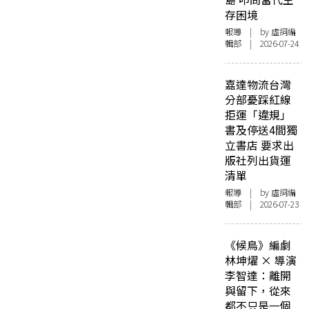
存困境
報導
| by 虛詞編
輯部 | 2026-07-24
嘉達物流台灣
分部憂踩紅線
拒運「違規」
書及停送4間獨
立書店 要求出
版社列出貨運
清單
報導
| by 虛詞編
輯部 | 2026-07-23
《候鳥》編劇
林坤燿 × 導演
李智達：離開
與留下，從來
都不只是一個