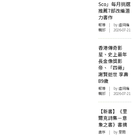
Sco」每月挑選
推薦7部改編潛
力書作
報導
| by 虛詞編
輯部 | 2026-07-21
香港傳奇影
星、史上最年
長金像獎影
帝、「四哥」
謝賢逝世 享壽
89歲
報導
| by 虛詞編
輯部 | 2026-07-21
【新書】《里
爾克詩集－意
象之書》書摘
書序
| by 里爾