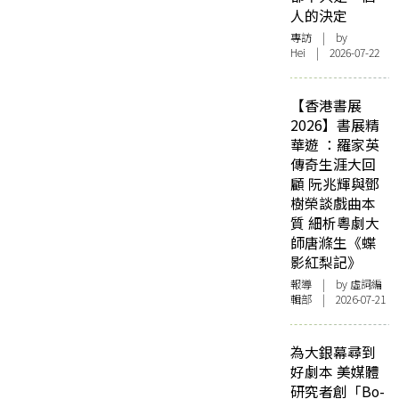
人的決定
專訪
| by
Hei | 2026-07-22
【香港書展
2026】書展精
華遊 ：羅家英
傳奇生涯大回
顧 阮兆輝與鄧
樹榮談戲曲本
質 細析粵劇大
師唐滌生《蝶
影紅梨記》
報導
| by 虛詞編
輯部 | 2026-07-21
為大銀幕尋到
好劇本 美媒體
研究者創「Bo-