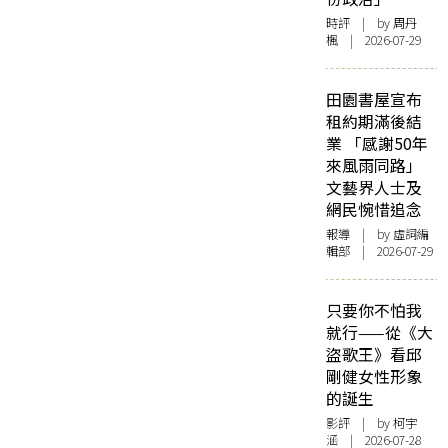
時評
| by
周丹
楓
| 2026-07-29
田園書屋宣布
租約期滿後結
業 「感謝50年
來風雨同路」
文藝界人士及
網民惋惜追念
報導
| by 虛詞編
輯部 | 2026-07-29
只要你不怕我
就行——從《大
盜歌王》看邱
剛健女性形象
的誕生
影評
| by 柯宇
涵 | 2026-07-28