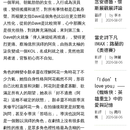
念安德魯·懷
一個單純、朝氣勃勃的女生，入行成為演員
斯展觀展評論
後，變得搖擺和迷茫，對所有事情都是
忍氣吞
藝評
| by 李冰
聲
。而楊樂文指Dave這個角色比以往更立體和
苔 | 2026-08-07
人性化，從前的Dave是比較簡單，心中那團火
是很光很熱，對跳舞充滿熱誠，來到第三集，
當史詩下凡
Dave的火就像「俾人淋熄咗再燒過」，變得更
IMAX：路蘭的
烈更痛。蔡瀚億所演繹的阿良，由熱衷太極的
《奧德賽》
柒良變成一個KOL，名成利就之後，竟然他當
影評
| by 陳麗
局者迷，背叛初心而不自知。
芬 | 2026-08-06
角色的轉變令顏卓靈在理解阿花一角時花了不
「I don’t
少力氣，她指自身性格與阿花截然不同，形容
love you」——
自己比較直接和決斷，阿花則是優柔寡斷、欲
《蜘蛛俠：英
滿足所有人的期望，她表示「好不適應（阿
雄重生》中的
花）這種不確定的狀態」。顏卓靈不時
跟
導演
愛與記憶
黃修平討論阿花一角，在拍攝後期更是頻繁地
影評
| by
周丹
詢問，甚至令導演「答唔出」。導演也說阿花
楓
| 2026-08-06
是一個難以演繹的角色，在劇情上沒有很多戲
劇性的推進，是眾多角色裡性格最為含糊的一