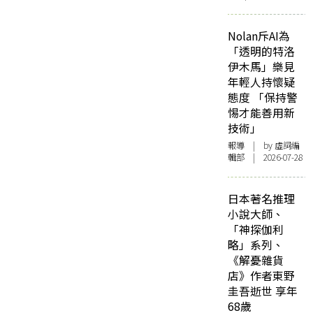
Nolan斥AI為
「透明的特洛
伊木馬」樂見
年輕人持懷疑
態度 「保持警
惕才能善用新
技術」
報導
| by 虛詞編
輯部 | 2026-07-28
日本著名推理
小說大師、
「神探伽利
略」系列、
《解憂雜貨
店》作者東野
圭吾逝世 享年
68歲