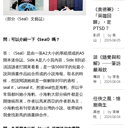
《奧德賽》：
「英雄回
（部分《Seal》文藝誌）
歸」，定
PTSD？
影評
| by 易
問：可以介紹一下《Seal》嗎？
山 | 2026-08-05
答：《Seal》是由一張A2大小的厚紙摺成的A5
談《錯覺與和
開本迷你誌。Side A是八小頁內容，Side B則必
解》──筆訪
須請讀者打開來看看，是一張5000字的短篇小
嚴瀚欽
說與插畫作品結合而成的小說海報。取名的時
專訪
| by 李浩
候，想說閱讀她就是一個解除封印的過程，
榮 | 2026-08-04
seal it，unseal it。然後seal也是海豹。所以平
常我都叫她小海豹。小海豹大部分稿件都是公
任俠之風：憶
開徵稿而來，作者以馬來西亞的作者群為主，
施南生
小海豹也有刊登過來自台灣的小說。收齊稿件
其他
| by 李焯
我會找新馬的插畫師合作。
桃 | 2026-08-04