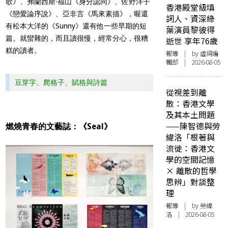
歌》、弗蘭西斯·福山《身分認同》、佐野洋子
香港殿堂級填
《戀愛論序說》、亞非言《馬來素描》，喔還
詞人、資深綠
有松本大洋的《Sunny》還有他一些早期的短
葉演員黎彼得
篇。就蠻雜的，而且讀很慢，經常分心，很糟
逝世 享年76歲
糕的讀者。
報導
| by 虛詞編
輯部 | 2026-08-05
豆芽字、爬格子、賦格與詩篇
從視差到離
散：香港文學
及其本土問題
——陳智德與勞
燃燒青春的文藝誌：《Seal》
緯洛「根著與
流徙：香港文
學的空間記憶
× 離散的哲學
思辨」對談整
理
報導
| by 勞緯
洛 | 2026-08-05