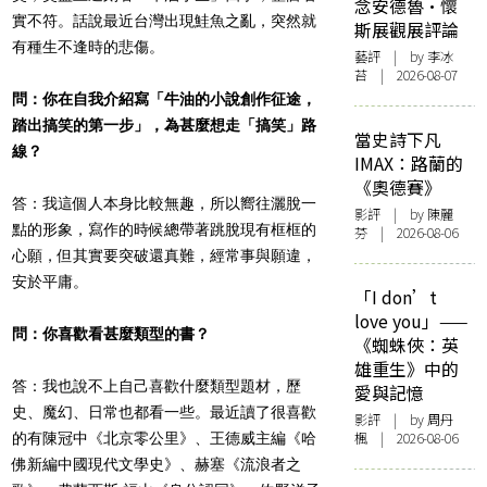
念安德魯·懷
實不符。話說最近台灣出現鮭魚之亂，突然就
斯展觀展評論
有種生不逢時的悲傷。
藝評
| by 李冰
苔 | 2026-08-07
問：你在自我介紹寫「牛油的小說創作征途，
踏出搞笑的第一步」，為甚麼想走「搞笑」路
當史詩下凡
線？
IMAX：路蘭的
《奧德賽》
答：我這個人本身比較無趣，所以嚮往灑脫一
影評
| by 陳麗
點的形象，寫作的時候總帶著跳脫現有框框的
芬 | 2026-08-06
心願，但其實要突破還真難，經常事與願違，
安於平庸。
「I don’t
love you」——
問：你喜歡看甚麼類型的書？
《蜘蛛俠：英
雄重生》中的
答：我也說不上自己喜歡什麼類型題材，歷
愛與記憶
史、魔幻、日常也都看一些。最近讀了很喜歡
影評
| by
周丹
楓
| 2026-08-06
的有陳冠中《北京零公里》、王德威主編《哈
佛新編中國現代文學史》、赫塞《流浪者之