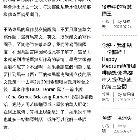
後巷中的智慧
年會浮出水面一次，每次都像尼斯水怪現形那
國王
樣傳奇而備受矚目。
小說
| by 鄧皓
天 | 2026-07-24
不過東馬的寫作朋友提醒我，不要只聚焦華文
寫作圈，還有馬來文、英文、淡米爾文的寫作
你好，我想點
圈子。至於他們在做甚麼，我們雖處同個國
一份藝術！
度，卻因為語言隔閡就彼此零了解了。這是向
Happy
來就感到遺憾而無所作為的事情，畢竟大家都
Medium顛覆咖
自顧不暇了？不過啊，如果要談這個問題，還
啡廳想像 為都
要扯到馬來（西）亞的殖民歷史和獨立後的語
市人提供療癒
文政策⋯⋯去年2月29日希望聯盟政府垮台之
的第三空間
後，馬來作家Faisal Tehrani寫了一篇小說
報導
| by 虛詞編
〈Cina Gemuk Belakang Rumah〉探討族群政
輯部 | 2026-07-24
治，經詩人周若鵬翻譯成〈屋後的華人肥佬〉
在網上瘋傳，算得上現象級別了。如果說平時
預謀一場消失
也能多一點翻譯對話，或許可以化解一些誤
小說
| by 季
會。
明 | 2026-07-24