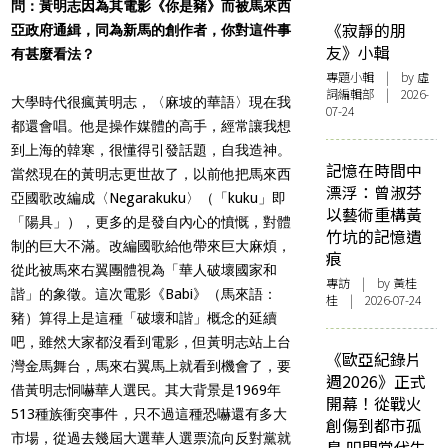
問：黃明志因為其電影《你是豬》而被馬來西
《寂靜的朋
亞政府通緝，同為新馬的創作者，你對這件事
友》小輯
有甚麼看法？
專題小輯
| by 虛
詞編輯部 | 2026-
大學時代很瘋黃明志，〈麻坡的華語〉現在我
07-24
都還會唱。他是操作媒體的高手，經常讓我想
到上海的韓寒，很懂得引發話題，自我造神。
記憶在時間中
當然現在的黃明志更世故了，以前他把馬來西
漂浮：曾淑芬
亞國歌改編成〈Negarakuku〉（「kuku」即
以藝術重構黃
「陽具」），更多的是發自內心的憤慨，對體
竹坑的記憶遺
制的巨大不滿。改編國歌給他帶來巨大麻煩，
痕
從此被馬來右翼團體視為「華人破壞國家和
專訪
| by 黃桂
諧」的象徵。這次電影《Babi》（馬來語：
桂 | 2026-07-24
豬）算得上是這種「破壞和諧」概念的延續
吧，雖然大家都沒看到電影，但黃明志站上台
《歐亞紀錄片
灣金馬舞台，馬來右翼馬上就看到機會了，要
週2026》正式
借黃明志恫嚇華人選民。其大背景是1969年
開幕！從戰火
513種族衝突事件，只不過這種恐嚇還有多大
創傷到都市孤
市場，從過去幾屆大選華人選票流向反對黨就
島 叩問當代生