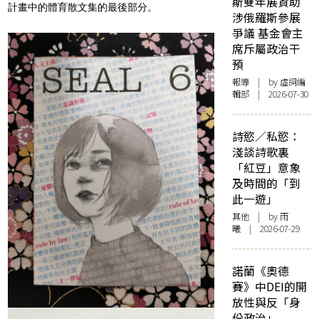
斯雙年展資助
計畫中的體育散文集的最後部分。
涉俄羅斯參展
爭議 基金會主
席斥屬政治干
預
報導
| by 虛詞編
輯部 | 2026-07-30
詩慾／私慾：
淺談詩歌裏
「紅豆」意象
及時間的「到
此一遊」
其他
| by 雨
曦 | 2026-07-29
諾蘭《奧德
賽》中DEI的開
放性與反「身
份政治」