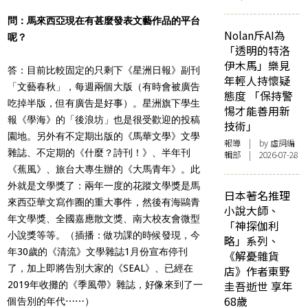
問：馬來西亞現在有甚麼發表文藝作品的平台
Nolan斥AI為
呢？
「透明的特洛
伊木馬」樂見
答：目前比較固定的只剩下《星洲日報》副刊
年輕人持懷疑
「文藝春秋」，每週兩個大版（有時會被廣告
態度 「保持警
吃掉半版，但有廣告是好事）。星洲旗下學生
惕才能善用新
報《學海》的「後浪坊」也是很受歡迎的投稿
技術」
園地。另外有不定期出版的《馬華文學》文學
報導
| by 虛詞編
雜誌、不定期的《什麼？詩刊！》、半年刊
輯部 | 2026-07-28
《蕉風》、旅台大專生辦的《大馬青年》。此
外就是文學獎了：兩年一度的花蹤文學獎是馬
日本著名推理
來西亞華文寫作圈的重大事件，然後有海鷗青
小說大師、
年文學獎、全國嘉應散文獎、南大校友會微型
「神探伽利
小說獎等等。（插播：做功課的時候發現，今
略」系列、
年30歲的《清流》文學雜誌1月份宣布停刊
《解憂雜貨
了，加上即將告別大家的《SEAL》、已經在
店》作者東野
圭吾逝世 享年
2019年收攤的《季風帶》雜誌，好像來到了一
68歲
個告別的年代⋯⋯）