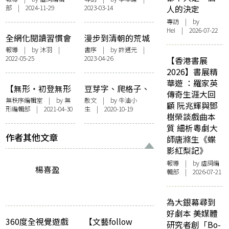
部 | 2024-11-29
2023-03-14
人的決定
架 紙媒在新時代下
《Sample樣本》編
如何生存？
輯部
專訪
| by
Hei | 2026-07-22
全網化閱讀習慣會
漫步到清朝的荒城
讓紙本雜誌消失
——胡清朝詩集
報導
| by 沐羽 |
書序
| by
許通元
|
2022-05-25
2023-04-26
嗎？——曹疏影、
《一座城市佈置系
【香港書展
鄧小樺《VERSE》
統的陷阱來進行殘
2026】書展精
雜誌節對談
酷的背叛》序
華遊 ：羅家英
【無形・初登無形
豆芽字、爬格子、
傳奇生涯大回
也不驚】《無形》
賦格與詩篇
無秩序編輯室
| by 無
散文
| by
牛油小
顧 阮兆輝與鄧
形編輯部 | 2021-04-30
生
| 2020-10-19
初登場作家，傳遞
樹榮談戲曲本
這一代記憶
質 細析粵劇大
作者其他文章
師唐滌生《蝶
影紅梨記》
報導
| by 虛詞編
楊喜盈
輯部 | 2026-07-21
為大銀幕尋到
好劇本 美媒體
360度全視覺遊戲
【文藝follow
研究者創「Bo-