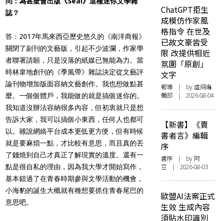
問：為甚麼會出版《Seal》這種迷你文學雜
ChatGPT拒生
誌？
成模仿作家風
格指令 在世及
答：2017年馬來西亞歷史悠久的《南洋商報》
已故文豪皆受
關閉了副刊的文藝版，引起不少波瀾，作家學
限 改提供相近
者聯署請願，只是沒落的紙媒已無能為力。當
氛圍「原創」
時林韋地創刊的《季風帶》雜誌決定從文藝評
文字
論刊物增加版面容納文藝創作。我也想做點甚
報導
| by 虛詞編
輯部 | 2026-08-04
麼。一個個體戶，我能做的就是搞個迷你的。
我知道沒辦法容納很多內容，但初衷就只是想
告訴大家，我可以搞個小東西，任何人也都可
【新書】《賣
以。雖說網絡平台成本更低更方便，但有時候
書者言》編輯
就是要麻煩一點，才比較有意思，而且真的丟
序
了錢燒到自己才真正了解現實的溫度。還有一
書序
| by 阿
豆 | 2026-08-03
點是很自私的理由，因為我大學才開始寫作，
基本錯過了在青春時期參與文學活動的機會，
小海豹的誕生大概就有種想要抓住青春尾巴的
歐盟AI法案正式
意思吧。
生效 生成內容
須貼水印識別