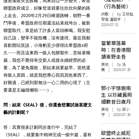
微差落敗失去政權，馬來西亞一夕變天，希望
〈行為藝術〉
聯盟政府成立，好像世道就要往欣欣向榮的路
詩歌
| by 王培智,
上走去。2020年2月29日峰迴路轉，朝野一番
黎喜,潘國亨 |
鬥爭後，希盟政府任期還沒結束就垮台，被新
2026-07-31
聯盟取代，算是給了許多人當頭棒喝。我安慰
自己說，變革不能投機，沒有捷徑。最近我都
當繁華落幕
喜歡開玩笑說，小海豹至少撐得比希盟政x府
時：在香港閱
久⋯⋯而且這東西一個人包辦製作，意味著獨
讀東野圭吾
裁，我也不覺得有交新人或接永續經營的必
其他
| by
洛
要，為了避免腐敗，那結束就要趁早。當然還
楓
| 2026-07-30
有個人原因，就是我想專心寫寫其他東西了。
好難過，已經到那無法一心二用的心境了（主
鄧小宇憶施南
要還是主編很懶啦⋯⋯）。
生 以珍藏舊照
細數昔日歲月
問：結束《SEAL》後，你還會想嘗試做甚麼文
其他
| by 鄧小
藝的計劃呢？
宇 | 2026-07-30
答：其實很多計劃同步進行中，完結了
歐盟終止威尼
《SEAL》，就要集中精神完成一個中篇，還有