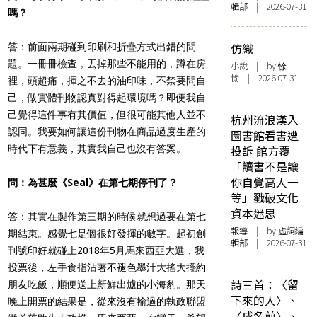
輯部 | 2026-07-31
嗎？
仿織
答：前面兩期碰到印刷和折疊方式出錯的問
題。一冊冊檢查，丟掉那些不能用的，蹲在房
小說
| by 悇
愉 | 2026-07-31
裡，頭超痛，揮之不去的油印味，不禁要問自
己，做實體刊物認真對得起環境嗎？即便我自
己覺得這件事有其價值，但很可能其他人並不
杭州流浪漢入
認同。我要如何讓這份刊物在商品過度生產的
圖書館看書遭
時代下有意義，其實我自己也沒有答案。
投訴 館方覆
「讀書不是讓
你自覺高人一
問：為甚麼《Seal》在第七期停刊了？
等」戳破文化
資本迷思
答：其實在製作第三期的時候就想過要在第七
報導
| by 虛詞編
期結束。感覺七是個很好發揮的數字。起初創
輯部 | 2026-07-31
刊號印好就碰上2018年5月馬來西亞大選，我
投票後，左手食指沾著不褪色墨汁大搖大擺約
詩三首：〈留
朋友吃飯，順便送上新鮮出爐的小海豹。那天
下來的人〉、
晚上開票的結果是，從來沒有輸過的執政聯盟
〈成名前〉、