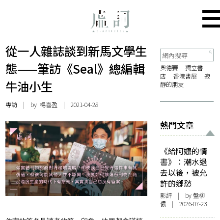
從一人雜誌談到新馬文學生
態——筆訪《Seal》總編輯
奧德賽
獨立書
店
香港書展
寂
牛油小生
靜的朋友
專訪
| by
楊喜盈
| 2021-04-28
熱門文章
《給阿嬤的情
書》：潮水退
去以後，被允
許的鄉愁
影評
| by 盤柳
儂 | 2026-07-23