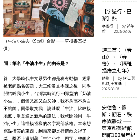
【字遊行·巴
黎】熱
字遊行
| by 郭芊
葉 | 2026-08-07
（牛油小生與《Seal》合影——草根書室提
供）
詩三首：〈春
雨〉、〈春
後〉、〈隔靴
問：筆名「牛油小生」的由來是？
搔癢之七年〉
詩歌
| by 飲江,莫
答：大學時代中文系男生都是稀有動物，經常
凱傑,王兆基 |
被老師點名答題，大二修俗文學課之後，同學
2026-08-07
開始叫我小生，台灣當時流行F4類型的「奶油
小生」，個個又高又白又帥，我不夠高不夠白
安德魯·懷
不夠帥，同學取笑我，說甚麼「牛油」比較接
斯：觀看、秩
地氣，畢竟這是新馬的說法，我就開始用「牛
序與靜謐 ——
油小生」這怪模怪樣的名字寫部落格。本來想
東京都美術館
寫點搞笑的東西，到頭來卻是抒情散文得了
開館100周年紀
獎，獎盃上還刻著「牛油小生」四字，整個名