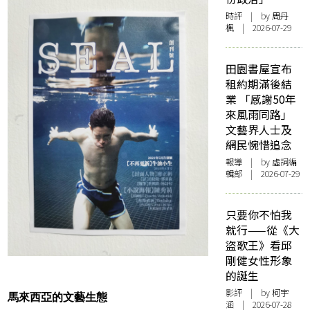
時評
| by
周丹
楓
| 2026-07-29
田園書屋宣布
租約期滿後結
業 「感謝50年
來風雨同路」
文藝界人士及
網民惋惜追念
報導
| by 虛詞編
輯部 | 2026-07-29
只要你不怕我
就行——從《大
盜歌王》看邱
剛健女性形象
的誕生
影評
| by 柯宇
馬來西亞的文藝生態
涵 | 2026-07-28