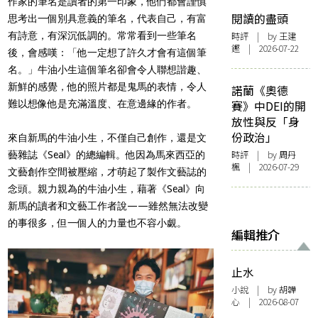
作家的筆名是讀者的第一印象，他們都會謹慎
閱讀的盡頭
思考出一個別具意義的筆名，代表自己，有富
有詩意，有深沉低調的。常常看到一些筆名
時評
| by 王建
鏗 | 2026-07-22
後，會感嘆：「他一定想了許久才會有這個筆
名。」牛油小生這個筆名卻會令人聯想諧趣、
新鮮的感覺，他的照片都是鬼馬的表情，令人
諾蘭《奧德
難以想像他是充滿溫度、在意邊緣的作者。
賽》中DEI的開
放性與反「身
份政治」
來自新馬的牛油小生，不僅自己創作，還是文
時評
| by
周丹
藝雜誌《Seal》的總編輯。他因為馬來西亞的
楓
| 2026-07-29
文藝創作空間被壓縮，才萌起了製作文藝誌的
念頭。親力親為的牛油小生，藉著《Seal》向
新馬的讀者和文藝工作者說——雖然無法改變
的事很多，但一個人的力量也不容小覷。
編輯推介
止水
小說
| by 胡韡
心 | 2026-08-07