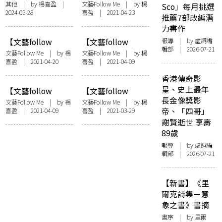
的可能——
me】休息與思考的
其他
| by
楊喜盈
|
文藝Follow Me
| by
楊
Sco」每月挑選
2024-03-28
喜盈
| 2021-04-23
「LOOPED PLAY」
書店——訪夕拾x閒
推薦7部改編潛
遊戲體驗
社
力書作
【文藝follow
【文藝follow
報導
| by 虛詞編
輯部 | 2026-07-21
me】《事到如今
me】如何了解一條
文藝Follow Me
| by
楊
文藝Follow Me
| by
楊
喜盈
| 2021-04-20
喜盈
| 2021-04-09
——從千禧年到反
街？陳苑珊、陳芷
送中》：重回香港
盈、黃思朗寫軒尼
香港傳奇影
二十年——訪潘國
詩道故事
星、史上最年
【文藝follow
【文藝follow
靈
長金像獎影
me】《狂舞派3》
me】「新蒲崗地文
文藝Follow Me
| by
楊
文藝Follow Me
| by
楊
帝、「四哥」
喜盈
| 2021-04-09
喜盈
| 2021-03-29
主題曲：填詞在香
藝遊祭」：蒲吓新
謝賢逝世 享壽
港——訪問陳心
蒲崗！ ——訪問羅
89歲
遙、Heyo、阿弗
樂敏
報導
| by 虛詞編
輯部 | 2026-07-21
【新書】《里
爾克詩集－意
象之書》書摘
書序
| by 里爾