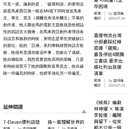
可見一斑。諷刺的是，「破壞和諧」的黃明志
存困境
卻是馬來西亞第一個在MV底下同時放送馬來
報導
| by 虛詞編
文、華文、英文（偶爾也有淡米爾文）字幕的
輯部 | 2026-07-24
創作者。他入圍金馬的電影主題曲就是他標誌
性的四語言大雜燴，在馬來西亞創作者埋頭各
嘉達物流台灣
自語言和族群的時候，黃明志是率先突破缺口
分部憂踩紅線
的那位。他的「亞洲」系列專輯經營跨語言歌
拒運「違規」
曲，他很有意識在做這件事，也做出了成績。
書及停送4間獨
他自稱低俗，我想其實是他高明的策略，只是
立書店 要求出
版社列出貨運
有時候很受不了他的陽剛和直男意志，他在破
清單
除一些偏見的時候，也經常強化另一些偏見。
報導
| by 虛詞編
輯部 | 2026-07-23
《候鳥》編劇
延伸閱讀
林坤燿 × 導演
李智達：離開
與留下，從來
7-Eleven便利店陸
換一套理解世界的
都不只是一個
續取消店內的雜誌
方法：訪問
報導
| by 虛詞編輯
專訪
| by
李卓謙
|