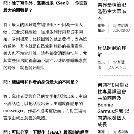
問：除了寫作外，還要出版《Seal》，你面對
業界憂標籤氾
最大的困難是？
濫恐令大眾麻
木
答：最大的困難是主編很懶⋯⋯因為一個人
報導
| by 虛詞編
輯部 | 2026-08-03
做，完全沒有經驗，從排版到行銷都從零開
始。做到後來，比較困難的就是發行，因為沒
有通路，基本就是自己拿到相熟的書店寄售。
無法跨越的理
個人也不精於計算，這些都蠻消磨熱忱的，尤
解
其當整個房間都塞滿小誌油印味影響睡眠素質
散文
| by 彭慧
瑜 | 2026-07-31
的時候，就會開始厭世。
問：總編輯和作者的身份最大的不同是？
何詩蓓8月舉女
性專屬讀書會
答：寫作者要靠自己的文字把話說出來，主編
共讀西西及
不說話也可以把話說出來，主編就像隱形的
Bonnie
Garmus名著 以
messenger。作者不必考慮版面，而對主編而
閱讀啟發個人
言版面就是意義的載體。
成長
報導
| by 虛詞編
問：可以分享一下製作《SEAL》最深刻的經歷