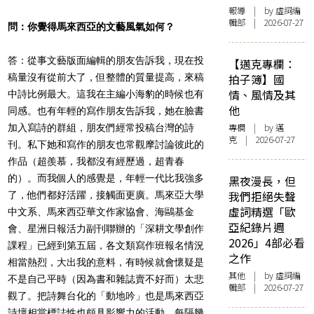
報導
| by 虛詞編
輯部 | 2026-07-27
問：你覺得馬來西亞的文藝風氣如何？
答：從事文藝版面編輯的朋友告訴我，現在投
【邁克專欄：
稿量沒有從前大了，但整體的質量提高，來稿
拍子簿】國
情、風情及其
中詩比例最大。這我在主編小海豹的時候也有
他
同感。也有年輕的寫作朋友告訴我，她在臉書
專欄
| by
邁
加入寫詩的群組，朋友們經常投稿台灣的詩
克
| 2026-07-27
刊。私下她和寫作的朋友也常觀摩討論彼此的
作品（超羨慕，我都沒有經歷過，超青春
的）。而我個人的感覺是，年輕一代比我強多
黑夜漫長，但
我們拒絕失聲
了，他們都好活躍，接觸面更廣。馬來亞大學
虛詞精選「歐
中文系、馬來西亞華文作家協會、海鷗基金
亞紀錄片週
會、星洲日報活力副刊聯辦的「深耕文學創作
2026」4部必看
課程」已經到第五屆，各文類寫作班報名情況
之作
相當熱烈，大出我的意料，有時候就會懷疑是
其他
| by 虛詞編
不是自己平時（因為書和雜誌賣不好而）太悲
輯部 | 2026-07-27
觀了。把詩舞台化的「動地吟」也是馬來西亞
詩壇相當標誌性也頗具影響力的活動，每隔幾