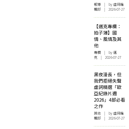
報導
| by 虛詞編
輯部 | 2026-07-27
【邁克專欄：
拍子簿】國
情、風情及其
他
專欄
| by
邁
克
| 2026-07-27
黑夜漫長，但
我們拒絕失聲
虛詞精選「歐
亞紀錄片週
2026」4部必看
之作
其他
| by 虛詞編
輯部 | 2026-07-27