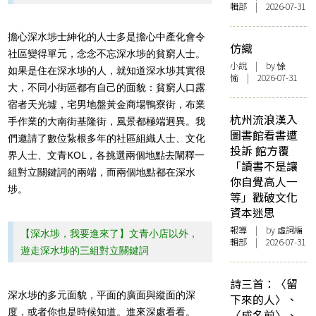
輯部 | 2026-07-31
擔心深水埗士紳化的人士多是擔心中產化會令
仿織
社區變得單元，念念不忘深水埗的貧窮人士。
小說
| by 悇
如果是住在深水埗的人，就知道深水埗其實很
愉 | 2026-07-31
大，不同小街區都有自己的面貌：貧窮人口露
宿者天光墟，宅男地盤黃金商場鴨寮街，布業
杭州流浪漢入
手作業的大南街基隆街，風景都極端迥異。我
圖書館看書遭
們邀請了數位紥根多年的社區組織人士、文化
投訴 館方覆
界人士、文青KOL，各挑選兩個地點去闡釋一
「讀書不是讓
組對立關鍵詞的兩端，而兩個地點都在深水
你自覺高人一
埗。
等」戳破文化
資本迷思
報導
| by 虛詞編
【深水埗，我要進來了】文青小店以外，
輯部 | 2026-07-31
遊走深水埗的三組對立關鍵詞
詩三首：〈留
深水埗的多元面貌，平面的廣面與縱面的深
下來的人〉、
度，或者你也是時候知道。進來深處看看。
〈成名前〉、