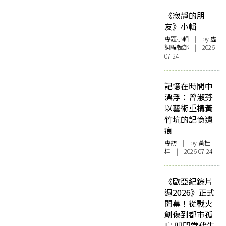
《寂靜的朋
友》小輯
專題小輯
| by 虛
詞編輯部 | 2026-
07-24
記憶在時間中
漂浮：曾淑芬
以藝術重構黃
竹坑的記憶遺
痕
專訪
| by 黃桂
桂 | 2026-07-24
《歐亞紀錄片
週2026》正式
開幕！從戰火
創傷到都市孤
島 叩問當代生