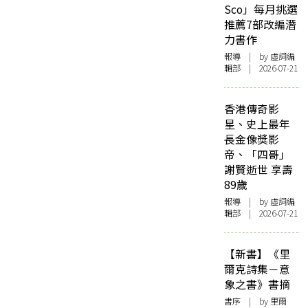
Sco」每月挑選
推薦7部改編潛
力書作
報導
| by 虛詞編
輯部 | 2026-07-21
香港傳奇影
星、史上最年
長金像獎影
帝、「四哥」
謝賢逝世 享壽
89歲
報導
| by 虛詞編
輯部 | 2026-07-21
【新書】《里
爾克詩集－意
象之書》書摘
書序
| by 里爾