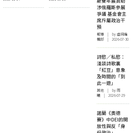
人周漢輝
斯雙年展資助
涉俄羅斯參展
爭議 基金會主
席斥屬政治干
預
報導
| by 虛詞編
輯部 | 2026-07-30
詩慾／私慾：
淺談詩歌裏
「紅豆」意象
及時間的「到
此一遊」
其他
| by 雨
曦 | 2026-07-29
諾蘭《奧德
賽》中DEI的開
放性與反「身
份政治」