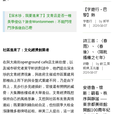
【字遊行·巴
黎】熱
【深水埗，我要進來了】文青店是否一種
字遊行
| by 郭芊
美學侵佔？旅舍Wontonmeen：不能閂埋
葉 | 2026-08-07
門淨係做自己嘢
詩三首：〈春
雨〉、〈春
社區進來了：文化經濟創業者
後〉、〈隔靴
搔癢之七年〉
在與大南街openground cafe店主林欣傑，以
詩歌
| by 飲江,莫
凱傑,王兆基 |
及城巿研究者黃宇軒的對談中，他們提出深水
2026-08-07
埗的文青經濟現象，與政府主催或巿區重建局
那種由上而下的與全盤式重建不同，乃是由下
而上，見步行步見縫插針，背後還有惘惘的威
安德魯·懷
斯：觀看、秩
脅：大集團收樓或者大舉進佔。文青經濟既想
序與靜謐 ——
保持自己的風格形象，又想與社區有友善真情
東京都美術館
連結；既要賺到錢自給自足，也怕競爭大租金
開館100周年紀
漲賺幾多都俾唔起租。林黃二人提出，這一波