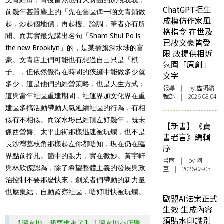
ChatGPT拒生
前幾年甚囂塵上的「先在舊區俾一啲文青鋪做
成模仿作家風
起，炒起個地價，再起樓」論調，筆者亦有所
格指令 在世及
聞。而其實最先講出名句「Sham Shui Po is
已故文豪皆受
the new Brooklyn」的，是某插旗深水埗的富
限 改提供相近
豪。文青店主們可能也有想過自己只是「棋
氛圍「原創」
子」，但依然覺得在時間的狹縫中能做多少就
文字
多少，這是他們的經營策略，也是人生方式；
報導
| by 虛詞編
這與當年社區重建期間，社運界加文化界在重
輯部 | 2026-08-04
建區多搞活動帶動人氣延續社區的行為，有相
似有不相似。而深水埗已經頂左好幾年，既未
【新書】《賣
像西營盤、太平山街那樣迅速被玩爛，也不是
書者言》編輯
長沙灣荔枝角那樣起左你都唔知，現在仍在臨
序
界點前掙扎。箇中的張力，實在微妙。黃宇軒
書序
| by 阿
與林欣傑認為，除了希望整體主義的發展與政
豆 | 2026-08-03
治控制不要那麼快來，創業者們帶動的新力量
也應集結，自動監察社區，唔好咁快被玩爛。
歐盟AI法案正式
生效 生成內容
須貼水印識別
【深水埗，我要進來了】「深水埗小店聚