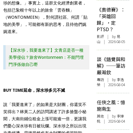
埗的想像。 」事實上，這群文化經濟創業者，
《奧德賽》：
包括已紮根十年以上的旅舍「雲吞麵」
「英雄回
（WONTONMEEN），對何謂社區、何謂「貼
歸」，定
地的美學」，可能都有新的思考，且待他們娓
PTSD？
娓道來。
影評
| by 易
山 | 2026-08-05
【深水埗，我要進來了】文青店是否一種
美學侵佔？旅舍Wontonmeen：不能閂埋
談《錯覺與和
門淨係做自己嘢
解》──筆訪
嚴瀚欽
專訪
| by 李浩
榮 | 2026-08-04
BUY TIME延命，深水埗多元不滅
任俠之風：憶
說「我要進來了」的如果是大財團，你還笑不
施南生
笑得出？林黃二人的訪問講述了許多搶盤小秘
其他
| by 李焯
聞，大南街鋪位租金上漲可能逾一倍，更讓我
桃 | 2026-08-04
們憂心深水埗有日被玩爛。深水埗之所以出現
文青經濟，背後當然也有大財團的虎視耽耽，