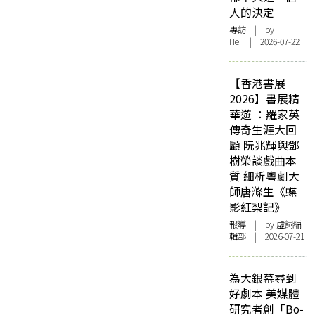
人的決定
專訪
| by
Hei | 2026-07-22
【香港書展
2026】書展精
華遊 ：羅家英
傳奇生涯大回
顧 阮兆輝與鄧
樹榮談戲曲本
質 細析粵劇大
師唐滌生《蝶
影紅梨記》
報導
| by 虛詞編
輯部 | 2026-07-21
為大銀幕尋到
好劇本 美媒體
研究者創「Bo-