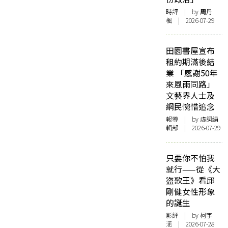
時評
| by
周丹
楓
| 2026-07-29
田園書屋宣布
租約期滿後結
業 「感謝50年
來風雨同路」
文藝界人士及
網民惋惜追念
報導
| by 虛詞編
輯部 | 2026-07-29
只要你不怕我
就行——從《大
盜歌王》看邱
剛健女性形象
的誕生
影評
| by 柯宇
涵 | 2026-07-28