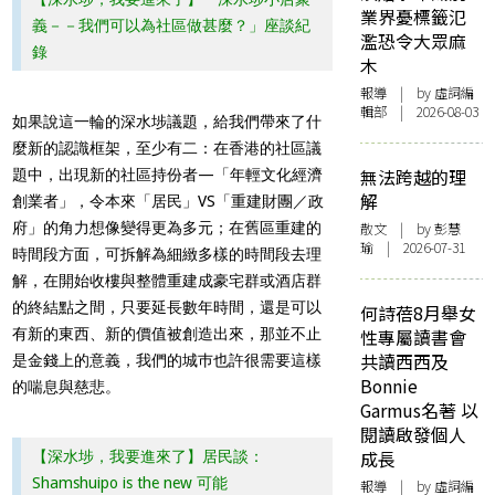
業界憂標籤氾
義－－我們可以為社區做甚麼？」座談紀
濫恐令大眾麻
錄
木
報導
| by 虛詞編
輯部 | 2026-08-03
如果說這一輪的深水埗議題，給我們帶來了什
麼新的認識框架，至少有二：在香港的社區議
無法跨越的理
題中，出現新的社區持份者—「年輕文化經濟
解
創業者」，令本來「居民」VS「重建財團／政
府」的角力想像變得更為多元；在舊區重建的
散文
| by 彭慧
瑜 | 2026-07-31
時間段方面，可拆解為細緻多樣的時間段去理
解，在開始收樓與整體重建成豪宅群或酒店群
的終結點之間，只要延長數年時間，還是可以
何詩蓓8月舉女
有新的東西、新的價值被創造出來，那並不止
性專屬讀書會
共讀西西及
是金錢上的意義，我們的城巿也許很需要這樣
Bonnie
的喘息與慈悲。
Garmus名著 以
閱讀啟發個人
成長
【深水埗，我要進來了】居民談：
Shamshuipo is the new 可能
報導
| by 虛詞編