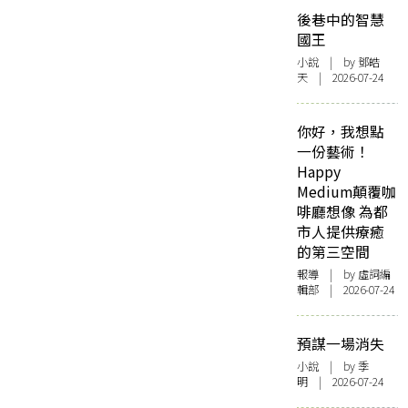
後巷中的智慧
國王
小說
| by 鄧皓
天 | 2026-07-24
你好，我想點
一份藝術！
Happy
Medium顛覆咖
啡廳想像 為都
市人提供療癒
的第三空間
報導
| by 虛詞編
輯部 | 2026-07-24
預謀一場消失
小說
| by 季
明 | 2026-07-24