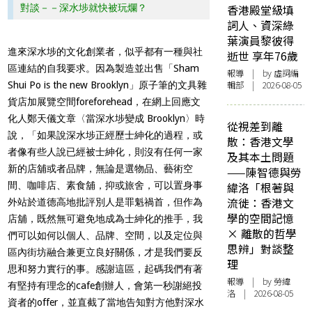
對談－－深水埗就快被玩爛？
香港殿堂級填
詞人、資深綠
葉演員黎彼得
進來深水埗的文化創業者，似乎都有一種與社
逝世 享年76歲
區連結的自我要求。因為製造並出售「Sham
報導
| by 虛詞編
輯部 | 2026-08-05
Shui Po is the new Brooklyn」原子筆的文具雜
貨店加展覽空間foreforehead，在
網上回應
文
化人鄭天儀文章〈當深水埗變成 Brooklyn〉時
從視差到離
說，「如果說深水埗正經歷士紳化的過程，或
散：香港文學
者像有些人說已經被士紳化，則沒有任何一家
及其本土問題
新的店舖或者品牌，無論是選物品、藝術空
——陳智德與勞
間、咖啡店、素食舖，抑或旅舍，可以置身事
緯洛「根著與
流徙：香港文
外站於道德高地批評別人是罪魁禍首，但作為
學的空間記憶
店舖，既然無可避免地成為士紳化的推手，我
× 離散的哲學
們可以如何以個人、品牌、空間，以及定位與
思辨」對談整
區內街坊融合兼更立良好關係，才是我們要反
理
思和努力實行的事。感謝這區，起碼我們有著
報導
| by 勞緯
有堅持有理念的cafe創辦人，會第一秒謝絕投
洛 | 2026-08-05
資者的offer，並直截了當地告知對方他對深水