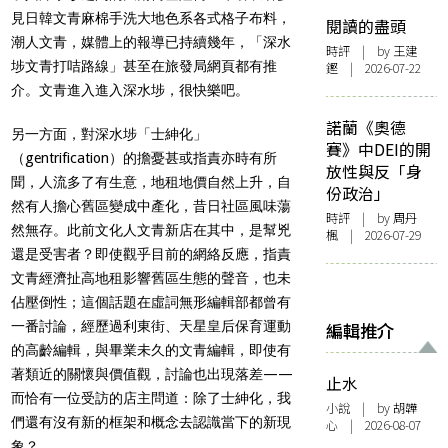
見日韓文青麻棉手洗大地色系各式格子布料，
閱讀的盡頭
潮人文青，媒體上的報導已持續幾年，「深水
時評
| by 王建
埗文青打咭路線」甚至在旅發局網頁都有推
鏗 | 2026-07-22
介。文青進入進入深水埗，很快樂吧。
諾蘭《奧德
另一方面，對深水埗「士紳化」
賽》中DEI的開
（gentrification）的擔憂甚或指責亦時有所
放性與反「身
聞，人流多了有生意，地租地價自然上升，自
份政治」
然有人擔心舊區變成中產化，昔日社區風味蕩
時評
| by
周丹
然無存。此前文化人文青新店在其中，是幫兇
楓
| 2026-07-29
還是受害者？即使觀乎目前的網絡反應，指責
文青經濟扯高地租影響舊區生態的聲音，也未
佔壓倒性；這個話題在虛詞無形編輯部都曾有
一番討論，經歷過利東街、天星皇后保育運動
編輯推介
的高齡編輯，與畢業未久的文青編輯，即使有
著類近的關懷與價值觀，討論也出現落差——
止水
而恰有一位受訪的店主問道：除了士紳化，我
小說
| by 胡韡
們還有沒有新的框架和概念去認識當下的新現
心 | 2026-08-07
象？