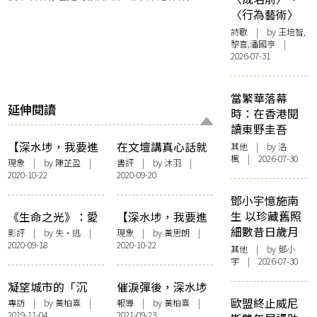
〈行為藝術〉
詩歌
| by 王培智,
黎喜,潘國亨 |
2026-07-31
當繁華落幕
延伸閱讀
時：在香港閱
讀東野圭吾
【深水埗，我要進
在文壇講真心話就
其他
| by
洛
楓
| 2026-07-30
來了】居民談：
等於一場大冒險
現象
| by
陳芷盈
|
書評
| by
沐羽
|
2020-10-22
2020-09-20
Shamshuipo is the
——朱宥勳《文壇
new 可能
生態導覽》揭秘潛
鄧小宇憶施南
規則
生 以珍藏舊照
《生命之光》：愛
【深水埗，我要進
細數昔日歲月
的冒險
來了】林欣傑 X 黃
影評
| by
失・逃
|
現象
| by
黃思朗
|
2020-09-18
2020-10-22
宇軒對談－－深水
其他
| by 鄧小
宇 | 2026-07-30
埗就嚟被玩爛？
凝望城市的「沉
催淚彈後，深水埗
默」人物——訪詩
市民的地攤日常
歐盟終止威尼
專訪
| by
黃柏熹
|
報導
| by
黃柏熹
|
2019-11-04
2021-09-23