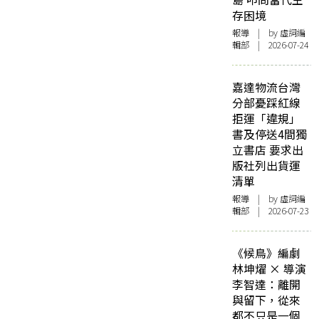
存困境
報導
| by 虛詞編
輯部 | 2026-07-24
嘉達物流台灣
分部憂踩紅線
拒運「違規」
書及停送4間獨
立書店 要求出
版社列出貨運
清單
報導
| by 虛詞編
輯部 | 2026-07-23
《候鳥》編劇
林坤燿 × 導演
李智達：離開
與留下，從來
都不只是一個