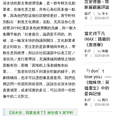
念安德魯·懷
深水埗的新文青經濟現象，是一群年輕文化創
斯展觀展評論
業者，在做生意之餘，亦有心為社區多做一點
藝評
| by 李冰
事，因為他們想這個社區變得更好，黃宇軒特
苔 | 2026-08-07
別點出「創造文化價值」這點。尤其這份心意
經歷2019社運及黃色經濟圈的洗練，與一般大
當史詩下凡
集團平板的「社會責任」論調是不同的。的
IMAX：路蘭的
確，這一輪深水埗的熱議與關注，文化創業者
《奧德賽》
是企到前台，受注意的是新事物與年輕人，帶
影評
| by 陳麗
動生意與經濟，與以往社區議題中以老工匠／
芬 | 2026-08-06
老街坊／老行業帶頭，充滿懷緬與憐惜之情的
面貌有別，那種「因地租上漲老鋪無奈結
「I don’t
業」、「貧老街坊找不到適合吃飯的鋪子」的
love you」——
劇情橋段，也非可以憑想像直接套用。我們也
《蜘蛛俠：英
將訪問一些居民與前居民，說說住在深水埗的
雄重生》中的
真實感受，或者現實的多元，可以消弭一些想
愛與記憶
像中的二元對立。
影評
| by
周丹
楓
| 2026-08-06
【深水埗，我要進來了】林欣傑 X 黃宇軒