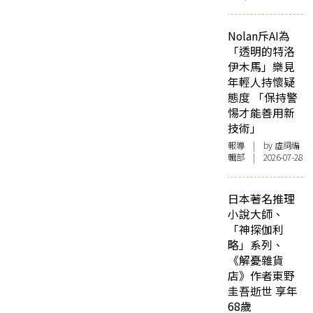
Nolan斥AI為
「透明的特洛
伊木馬」樂見
年輕人持懷疑
態度 「保持警
惕才能善用新
技術」
報導
| by 虛詞編
輯部 | 2026-07-28
日本著名推理
小說大師、
「神探伽利
略」系列、
《解憂雜貨
店》作者東野
圭吾逝世 享年
68歲