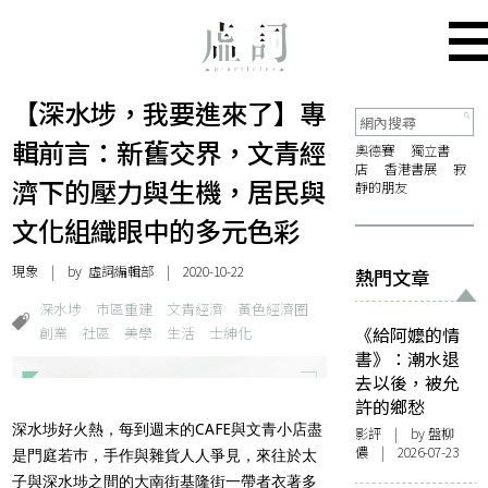
【深水埗，我要進來了】專
輯前言：新舊交界，文青經
奧德賽
獨立書
店
香港書展
寂
濟下的壓力與生機，居民與
靜的朋友
文化組織眼中的多元色彩
現象
| by 虛詞編輯部 | 2020-10-22
熱門文章
深水埗
巿區重建
文青經濟
黃色經濟圈
創業
社區
美學
生活
士紳化
《給阿嬤的情
書》：潮水退
去以後，被允
許的鄉愁
深水埗好火熱，每到週末的CAFE與文青小店盡
影評
| by 盤柳
儂 | 2026-07-23
是門庭若巿，手作與雜貨人人爭見，來往於太
子與深水埗之間的大南街基隆街一帶者衣著多