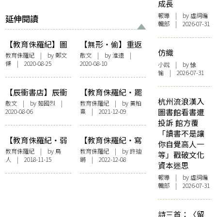
成長
報導
| by 虛詞編
延伸閱讀
輯部 | 2026-07-31
【教育侏羅紀】圖
【無形・偷】重返
仿織
書館主任自白——
現場
教育侏羅紀
| by 鄭文
散文
| by
淮遠
|
傑 | 2020-08-25
2020-08-10
功成不必在我
小說
| by 悇
愉 | 2026-07-31
【辰衝書店】辰衝
【教育侏羅紀・罷
杭州流浪漢入
不是我的書店，但
課】持菲林相機的
散文
| by
茹國烈
|
教育侏羅紀
| by
黃柏
圖書館看書遭
2020-08-06
熹
| 2021-12-09
謝謝它
罷課中六生：香港
投訴 館方覆
的未來，比DSE成
「讀書不是讓
績更重要
【教育侏羅紀・弱
【教育侏羅紀・寫
你自覺高人一
勢】在亞洲教育前
作教育】寫作治
教育侏羅紀
| by
鳥
教育侏羅紀
| by
許迪
等」戳破文化
人
| 2018-11-15
鏘
| 2022-12-08
放一面鏡——我看
療，可以嗎？
資本迷思
《我的破嗝Miss》
報導
| by 虛詞編
（Hichki）
輯部 | 2026-07-31
詩三首：〈留