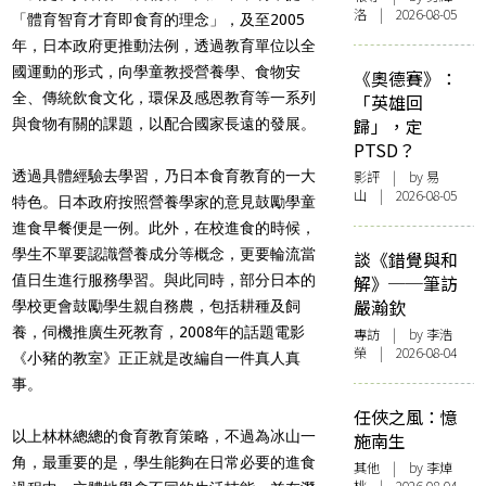
洛 | 2026-08-05
「體育智育才育即食育的理念」，及至2005
年，日本政府更推動法例，透過教育單位以全
國運動的形式，向學童教授營養學、食物安
《奧德賽》：
全、傳統飲食文化，環保及感恩教育等一系列
「英雄回
歸」，定
與食物有關的課題，以配合國家長遠的發展。
PTSD？
透過具體經驗去學習，乃日本食育教育的一大
影評
| by 易
山 | 2026-08-05
特色。日本政府按照營養學家的意見鼓勵學童
進食早餐便是一例。此外，在校進食的時候，
學生不單要認識營養成分等概念，更要輪流當
談《錯覺與和
值日生進行服務學習。與此同時，部分日本的
解》──筆訪
嚴瀚欽
學校更會鼓勵學生親自務農，包括耕種及飼
養，伺機推廣生死教育，2008年的話題電影
專訪
| by 李浩
榮 | 2026-08-04
《小豬的教室》正正就是改編自一件真人真
事。
任俠之風：憶
以上林林總總的食育教育策略，不過為冰山一
施南生
角，最重要的是，學生能夠在日常必要的進食
其他
| by 李焯