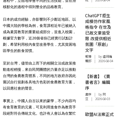
桃 | 2026-08-04
過程中，立體地學會不同的生活技能，並在潛
移默化的過程中得到整全的品格教育。
ChatGPT拒生
日本的成功經驗，亦影響到不少鄰近地區。以
成模仿作家風
中國大陸的學校為例，食育課程近年已被納入
格指令 在世及
成為素質教育的重要組成部分，並進入校園，
已故文豪皆受
限 改提供相近
根據官方數字，近20個省份已經實行試點計
氛圍「原創」
劃，希望利用校內食堂改善學生，尤其貧困地
文字
區學生的飲食習慣。
報導
| by 虛詞編
輯部 | 2026-08-04
至於台灣，儘管由上而下的相關立法或政策推
動進程稍慢，來自民間團體的力量亦足以推動
【新書】《賣
台灣的食農教育體系，不同的地方政府亦因此
書者言》編輯
嘗試自行規劃各具地方色彩的食農教育方案，
序
以回應社會的聲音。
書序
| by 阿
豆 | 2026-08-03
事實上，中國人自古以來的蒙學，不少內容均
有食育教育的元素，可見利用進食作為教育手
段絕對符合傳統文化。也許有人會以為在繁忙
歐盟AI法案正式