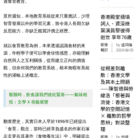
過食育教育。
香港殿堂級填
眾所週知，本地教育系統從來只重應試，少理
詞人、資深綠
智育發展以外的學習元素，致令港人長期欠缺
葉演員黎彼得
反思能力，亦缺乏鑑賞評價之經歷。
逝世 享年76歲
報導
| by 虛詞編
就以食育教育為例，本來透過認識食材的來
輯部 | 2026-08-05
源，年輕學子便可以學會珍惜感恩，亦能理解
自然與人之互利關係，從而建立正向的價值
從視差到離
觀，但奈何我們的教育系統，根本無暇有系統
散：香港文學
性的灌輸上述概念。
及其本土問題
——陳智德與勞
緯洛「根著與
艱難時，飲食讓我們彼此緊靠——氣味相
流徙：香港文
投︰文學 X 視藝展覽
學的空間記憶
× 離散的哲學
翻查歷史，其實日本人早於1896年已經提出
思辨」對談整
理
「食育」觀念，當時已經享負盛名的作家石塚
左玄更在其著作《食物養生法》中，明確提出
報導
| by 勞緯