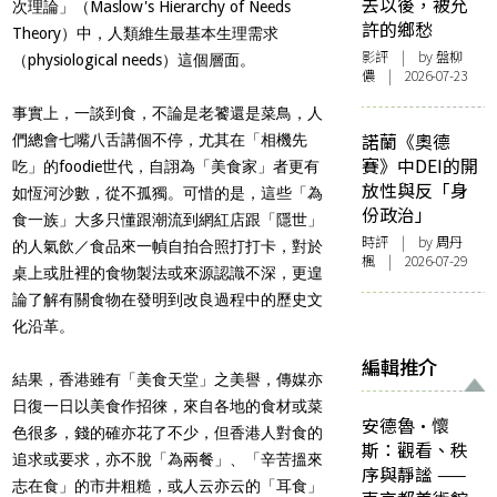
去以後，被允
次理論」（Maslow's Hierarchy of Needs
許的鄉愁
Theory）中，人類維生最基本生理需求
影評
| by 盤柳
（physiological needs）這個層面。
儂 | 2026-07-23
事實上，一談到食，不論是老饕還是菜鳥，人
諾蘭《奧德
們總會七嘴八舌講個不停，尤其在「相機先
賽》中DEI的開
吃」的foodie世代，自詡為「美食家」者更有
放性與反「身
如恆河沙數，從不孤獨。可惜的是，這些「為
份政治」
食一族」大多只懂跟潮流到網紅店跟「隱世」
時評
| by
周丹
的人氣飲／食品來一幀自拍合照打打卡，對於
楓
| 2026-07-29
桌上或肚裡的食物製法或來源認識不深，更遑
論了解有關食物在發明到改良過程中的歷史文
化沿革。
編輯推介
結果，香港雖有「美食天堂」之美譽，傳媒亦
日復一日以美食作招徠，來自各地的食材或菜
安德魯·懷
色很多，錢的確亦花了不少，但香港人對食的
斯：觀看、秩
追求或要求，亦不脫「為兩餐」、「辛苦搵來
序與靜謐 ——
志在食」的市井粗糙，或人云亦云的「耳食」