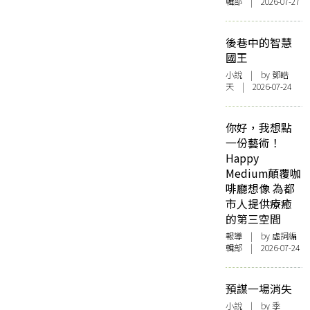
輯部 | 2026-07-27
後巷中的智慧
國王
小說
| by 鄧皓
天 | 2026-07-24
你好，我想點
一份藝術！
Happy
Medium顛覆咖
啡廳想像 為都
市人提供療癒
的第三空間
報導
| by 虛詞編
輯部 | 2026-07-24
預謀一場消失
小說
| by 季