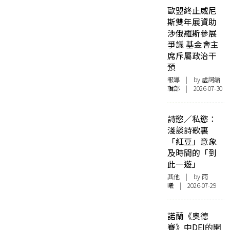
歐盟終止威尼
斯雙年展資助
涉俄羅斯參展
爭議 基金會主
席斥屬政治干
預
報導
| by 虛詞編
輯部 | 2026-07-30
詩慾／私慾：
淺談詩歌裏
「紅豆」意象
及時間的「到
此一遊」
其他
| by 雨
曦 | 2026-07-29
諾蘭《奧德
賽》中DEI的開