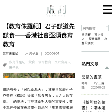
【教育侏羅紀】君子謀道先
謀食——香港社會亟須食育
奧德賽
獨立書
店
香港書展
寂
教育
靜的朋友
教育侏羅紀
| by 周子恩 | 2020-08-04
教育侏羅紀
飲食
食育教育
民以食為天
熱門文章
周子恩
閱讀的盡頭
時評
| by 王建
鏗 | 2026-07-22
俗語有云：「民以食為天」，連萬世師表孔子
亦曾在《禮記》提出「飲食男女，人之大欲存
《給阿嬤的情
焉。」的說法，可見進食對人類的重要性，並
書》：潮水退
不單純停留在香港學生熟悉的「馬斯洛需求層