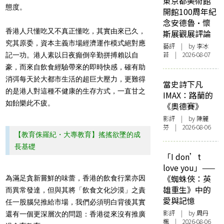
東京都美術館
態度。
開館100周年紀
念安德魯·懷
香港人只懂吃又不真正懂吃，其實由來已久，
斯展觀展評論
究其原委，資本主義市場經濟運作模式絕對應
藝評
| by 李冰
苔 | 2026-08-07
記一功。港人素以日夜癲倒辛勤拼搏賴以自
豪，而來自飲食經驗帶來的即時快感，確有助
消弭每天於大都市生活的超巨大壓力，更難得
當史詩下凡
的是港人對這種不健康的生存方式，一直甘之
IMAX：路蘭的
如飴樂此不疲。
《奧德賽》
影評
| by 陳麗
芬 | 2026-08-06
【教育侏羅紀・大專教育】搖搖欲墜的成
長基礎
「I don’t
love you」——
《蜘蛛俠：英
為滿足貪新嘗鮮的味蕾，香港的飲食行業亦因
雄重生》中的
而異常發達，但與其將「飲食文化沙漠」之責
愛與記憶
任一股腦兒推給市場，我們必須明白背後其實
影評
| by
周丹
還有一個更深層次的問題：香港從來沒有推廣
楓
| 2026-08-06