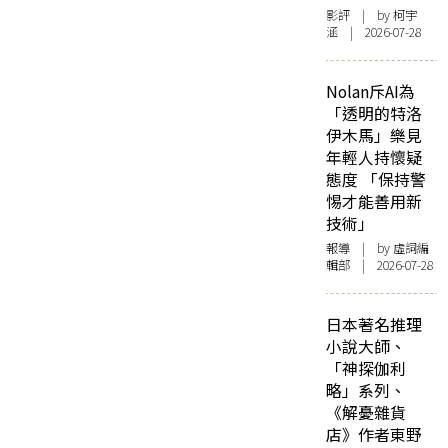
影評
| by 柯宇
涵 | 2026-07-28
Nolan斥AI為
「透明的特洛
伊木馬」樂見
年輕人持懷疑
態度 「保持警
惕才能善用新
技術」
報導
| by 虛詞編
輯部 | 2026-07-28
日本著名推理
小說大師、
「神探伽利
略」系列、
《解憂雜貨
店》作者東野