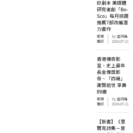
好劇本 美媒體
研究者創「Bo-
Sco」每月挑選
推薦7部改編潛
力書作
報導
| by 虛詞編
輯部 | 2026-07-21
香港傳奇影
星、史上最年
長金像獎影
帝、「四哥」
謝賢逝世 享壽
89歲
報導
| by 虛詞編
輯部 | 2026-07-21
【新書】《里
爾克詩集－意