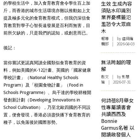
生效 生成內容
的學校生活中，加入食育教育會令學生百上加
須貼水印識別
斤，而香港的城市生活環境亦難以推動如上文
業界憂標籤氾
提及極多元化的食育教育模式，但我仍深信食
濫恐令大眾麻
育教育對學子心智長遠發展是百利而無害，目
木
前所欠缺的，只是我們的認知，或創意而已。
報導
| by 虛詞編
輯部 | 2026-08-03
後記：
無法跨越的理
當你嘗試更認真閱讀全國類似食育教育的資
解
料，例如美國的K-12計畫、英國的「國家健康
散文
| by 彭慧
學校計畫」（National Healthy Schools
瑜 | 2026-07-31
Program）及「校園食物計畫」（Food in
Schools Programme）、烏干達的學校耕種開
何詩蓓8月舉女
發創新計劃（Developing Innovations in
性專屬讀書會
School Cultivation），乃至北歐四國的不同設
共讀西西及
置，便會發現，香港必須盡快播下食育教育的
Bonnie
種子，以免落後於國際形勢。
Garmus名著 以
閱讀啟發個人