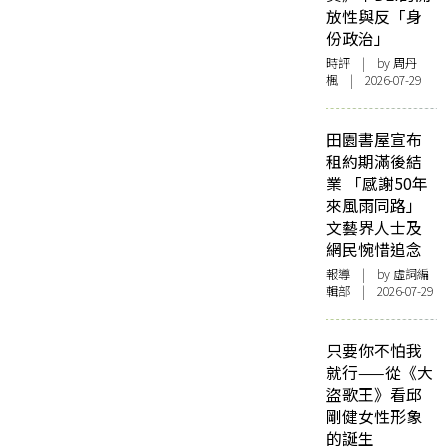
放性與反「身
份政治」
時評
| by
周丹
楓
| 2026-07-29
田園書屋宣布
租約期滿後結
業 「感謝50年
來風雨同路」
文藝界人士及
網民惋惜追念
報導
| by 虛詞編
輯部 | 2026-07-29
只要你不怕我
就行——從《大
盜歌王》看邱
剛健女性形象
的誕生