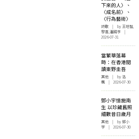
下來的人〉、
〈成名前〉、
〈行為藝術〉
詩歌
| by 王培智,
黎喜,潘國亨 |
2026-07-31
當繁華落幕
時：在香港閱
讀東野圭吾
其他
| by
洛
楓
| 2026-07-30
鄧小宇憶施南
生 以珍藏舊照
細數昔日歲月
其他
| by 鄧小
宇 | 2026-07-30