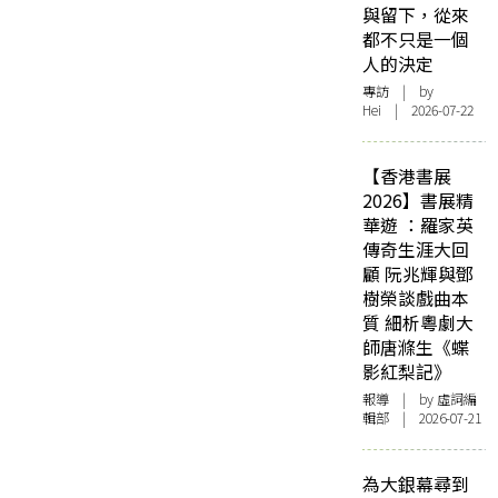
與留下，從來
都不只是一個
人的決定
專訪
| by
Hei | 2026-07-22
【香港書展
2026】書展精
華遊 ：羅家英
傳奇生涯大回
顧 阮兆輝與鄧
樹榮談戲曲本
質 細析粵劇大
師唐滌生《蝶
影紅梨記》
報導
| by 虛詞編
輯部 | 2026-07-21
為大銀幕尋到