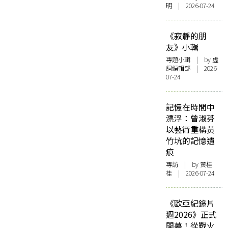
明 | 2026-07-24
《寂靜的朋
友》小輯
專題小輯
| by 虛
詞編輯部 | 2026-
07-24
記憶在時間中
漂浮：曾淑芬
以藝術重構黃
竹坑的記憶遺
痕
專訪
| by 黃桂
桂 | 2026-07-24
《歐亞紀錄片
週2026》正式
開幕！從戰火