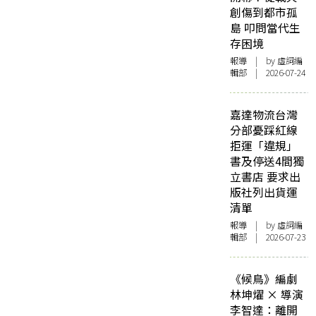
創傷到都市孤
島 叩問當代生
存困境
報導
| by 虛詞編
輯部 | 2026-07-24
嘉達物流台灣
分部憂踩紅線
拒運「違規」
書及停送4間獨
立書店 要求出
版社列出貨運
清單
報導
| by 虛詞編
輯部 | 2026-07-23
《候鳥》編劇
林坤燿 × 導演
李智達：離開