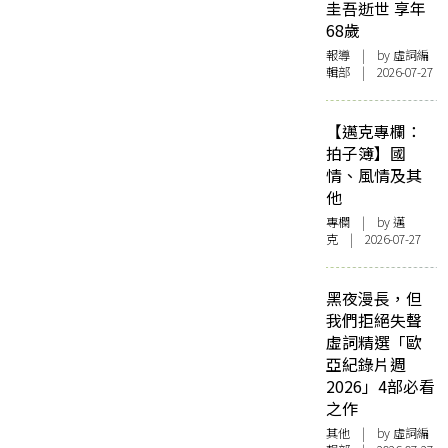
圭吾逝世 享年
68歲
報導
| by 虛詞編
輯部 | 2026-07-27
【邁克專欄：
拍子簿】國
情、風情及其
他
專欄
| by
邁
克
| 2026-07-27
黑夜漫長，但
我們拒絕失聲
虛詞精選「歐
亞紀錄片週
2026」4部必看
之作
其他
| by 虛詞編