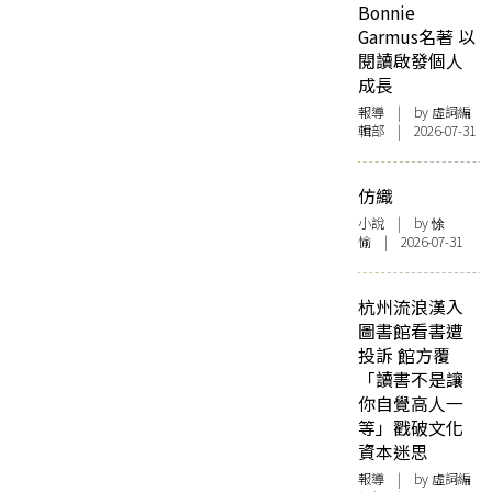
Bonnie
Garmus名著 以
閱讀啟發個人
成長
報導
| by 虛詞編
輯部 | 2026-07-31
仿織
小說
| by 悇
愉 | 2026-07-31
杭州流浪漢入
圖書館看書遭
投訴 館方覆
「讀書不是讓
你自覺高人一
等」戳破文化
資本迷思
報導
| by 虛詞編