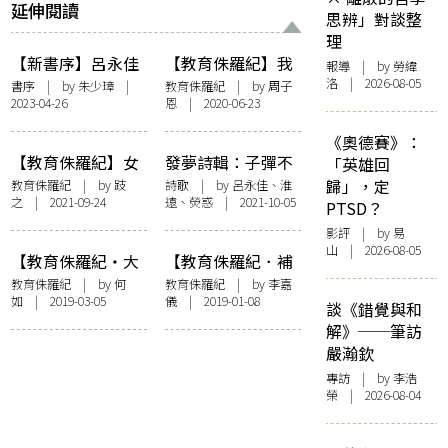
延伸閱讀
思辨」對談整
理
【新書序】呂永佳
【教育侏羅紀】我
報導
| by 勞緯
散文集《於是送你
勸天公重抖擻——
洛 | 2026-08-05
書序
| by
朱少璋
|
教育侏羅紀
| by 周子
2023-04-26
恩 | 2020-06-23
透明雨衣》：隱藏
在疫市中尋找教育
的狐步
大未來
《奧德賽》：
【教育侏羅紀】女
發夢詩輯：子彈不
「英雄回
兒去學劍擊的啟示
在這裡，埋在我的
歸」，定
教育侏羅紀
| by 跂
詩歌
| by 呂永佳、淮
之 | 2021-09-24
遠、熒惑 | 2021-10-05
胸口
PTSD？
影評
| by 易
山 | 2026-08-05
【教育侏羅紀・大
【教育侏羅紀．補
學風波】烽火飄搖
習】療癒的可能
教育侏羅紀
| by
何
教育侏羅紀
| by 李嘉
如
| 2019-03-05
儀 | 2019-01-08
蔡元培
談《錯覺與和
解》──筆訪
嚴瀚欽
專訪
| by 李浩
榮 | 2026-08-04