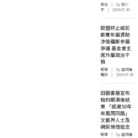
其他
| by 鄧小
宇 | 2026-07-30
歐盟終止威尼
斯雙年展資助
涉俄羅斯參展
爭議 基金會主
席斥屬政治干
預
報導
| by 虛詞編
輯部 | 2026-07-30
田園書屋宣布
租約期滿後結
業 「感謝50年
來風雨同路」
文藝界人士及
網民惋惜追念
報導
| by 虛詞編