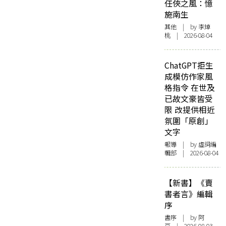
任俠之風：憶
施南生
其他
| by 李焯
桃 | 2026-08-04
ChatGPT拒生
成模仿作家風
格指令 在世及
已故文豪皆受
限 改提供相近
氛圍「原創」
文字
報導
| by 虛詞編
輯部 | 2026-08-04
【新書】《賣
書者言》編輯
序
書序
| by 阿