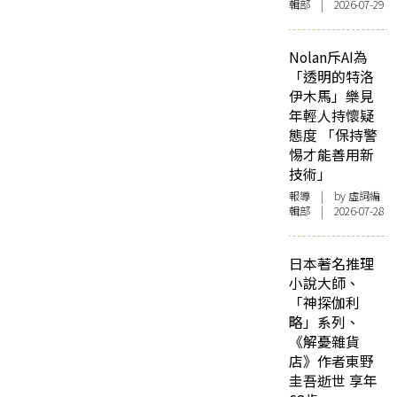
輯部 | 2026-07-29
Nolan斥AI為
「透明的特洛
伊木馬」樂見
年輕人持懷疑
態度 「保持警
惕才能善用新
技術」
報導
| by 虛詞編
輯部 | 2026-07-28
日本著名推理
小說大師、
「神探伽利
略」系列、
《解憂雜貨
店》作者東野
圭吾逝世 享年