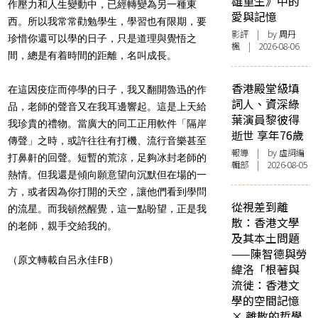
雄重生》中的
作壓力和人生變動中，已經轉變為另一種東
愛與記憶
西。所以我常常勸勉學生，學習也有限期，要
影評
| by
周丹
珍惜你還可以學的日子，只是道理與覺悟之
楓
| 2026-08-06
間，總是有着時間的距離，名叫成長。
香港殿堂級填
在這因疫症而停學的日子，我又翻開魯迅的作
詞人、資深綠
品，老師的聲音又在我耳邊響起。這是上天給
葉演員黎彼得
我珍貴的禮物。當廣大的同工正用軟件「隔岸
逝世 享年76歲
傳聲」之時，或許往往有打機、流行音樂甚至
報導
| by 虛詞編
打鼻鼾的回聲。短暫的荒涼，足夠冰封老師的
輯部 | 2026-08-05
熱情。但我還是傾向願意望向沉默但在場的一
方，或者因為你打開的天空，讓他們看到學問
從視差到離
的流星。而我頓然醒覺，這一點盼望，正是我
散：香港文學
的老師，親手交給我的。
及其本土問題
——陳智德與勞
（
原文
轉載自呂永佳FB）
緯洛「根著與
流徙：香港文
學的空間記憶
× 離散的哲學