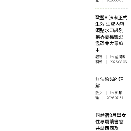
豆 | 2026-08-03
歐盟AI法案正式
生效 生成內容
須貼水印識別
業界憂標籤氾
濫恐令大眾麻
木
報導
| by 虛詞編
輯部 | 2026-08-03
無法跨越的理
解
散文
| by 彭慧
瑜 | 2026-07-31
何詩蓓8月舉女
性專屬讀書會
共讀西西及