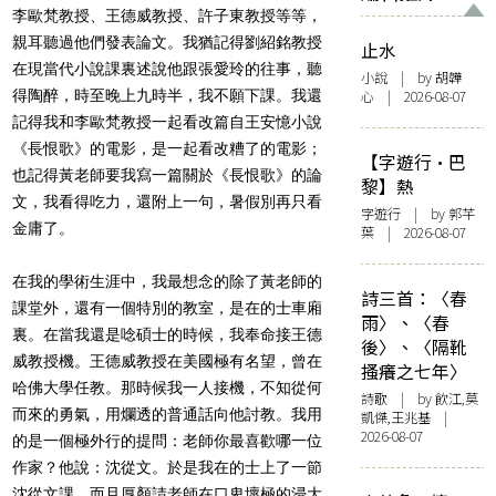
李歐梵教授、王德威教授、許子東教授等等，
親耳聽過他們發表論文。我猶記得劉紹銘教授
止水
在現當代小說課裏述說他跟張愛玲的往事，聽
小說
| by 胡韡
得陶醉，時至晚上九時半，我不願下課。我還
心 | 2026-08-07
記得我和李歐梵教授一起看改篇自王安憶小說
《長恨歌》的電影，是一起看改糟了的電影；
【字遊行·巴
也記得黃老師要我寫一篇關於《長恨歌》的論
黎】熱
文，我看得吃力，還附上一句，暑假別再只看
字遊行
| by 郭芊
金庸了。
葉 | 2026-08-07
在我的學術生涯中，我最想念的除了黃老師的
詩三首：〈春
課堂外，還有一個特別的教室，是在的士車廂
雨〉、〈春
裏。在當我還是唸碩士的時候，我奉命接王德
後〉、〈隔靴
威教授機。王德威教授在美國極有名望，曾在
搔癢之七年〉
哈佛大學任教。那時候我一人接機，不知從何
詩歌
| by 飲江,莫
而來的勇氣，用爛透的普通話向他討教。我用
凱傑,王兆基 |
2026-08-07
的是一個極外行的提問：老師你最喜歡哪一位
作家？他說：沈從文。於是我在的士上了一節
沈從文課，而且厚顏請老師在口卑壞極的浸大