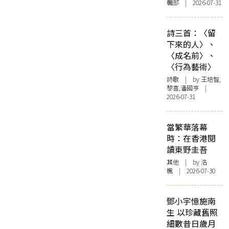
輯部 | 2026-07-31
詩三首：〈留
下來的人〉、
〈成名前〉、
〈行為藝術〉
詩歌
| by 王培智,
黎喜,潘國亨 |
2026-07-31
當繁華落幕
時：在香港閱
讀東野圭吾
其他
| by
洛
楓
| 2026-07-30
鄧小宇憶施南
生 以珍藏舊照
細數昔日歲月