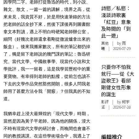
因學問二字。老師打從魯迅的時代，到小說、
詩慾／私慾：
雜文、散文，一篇一篇的講解，境界之高，從
淺談詩歌裏
來未見，我資質不好，於是用快速筆錄的方法
「紅豆」意象
把老師的話全抄下來，然後下課後再到圖書館
及時間的「到
拿文本對讀，遇上不明白時硬闖老師辦公室，
此一遊」
細問（好幾次老師還拿着剛從微波爐拿出來的
其他
| by 雨
飯盒）。後來我搬家數次，所有的筆記都扔掉
曦 | 2026-07-29
了，獨是留下老師說的幾門課的筆記：魯迅研
究、當代文學、中國敘事學、現當代小說和文
只要你不怕我
學批評，我一一留着，這是我學習歷程中的重
就行——從《大
要寶物。有幸得到老師的點撥，從前怎也讀不
盜歌王》看邱
下去的文學作品突然豁然開朗，很多人問我老
剛健女性形象
師用了甚麼方法令我「開竅」？但我真的不知
的誕生
道。
影評
| by 柯宇
涵 | 2026-07-28
我猶幸趕上浸大最輝煌的「現代文學」時期，
當然是因為黃子平老師。因為他的關係，浸大
不時有現當代文學的研討會，而晚間也會邀不
編輯推介
同的教授講課。在這些學術場合中，我遇上了