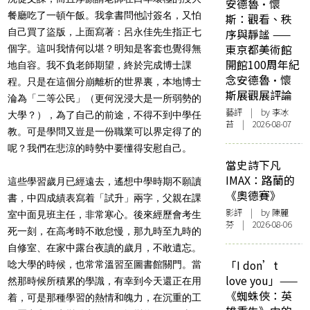
安德魯·懷
餐廳吃了一頓午飯。我拿書問他討簽名，又怕
斯：觀看、秩
自己買了盜版，上面寫著：呂永佳先生指正七
序與靜謐 ——
東京都美術館
個字。這叫我情何以堪？明知是客套也覺得無
開館100周年紀
地自容。我不負老師期望，終於完成博士課
念安德魯·懷
程。只是在這個分崩離析的世界裏，本地博士
斯展觀展評論
淪為「二等公民」（更何況浸大是一所弱勢的
藝評
| by 李冰
大學？），為了自己的前途，不得不到中學任
苔 | 2026-08-07
教。可是學問又豈是一份職業可以界定得了的
呢？我們在悲涼的時勢中要懂得安慰自己。
當史詩下凡
IMAX：路蘭的
這些學習歲月已經遠去，遙想中學時期不願讀
《奧德賽》
書，中四成績表寫着「試升」兩字，父親在課
影評
| by 陳麗
室中面見班主任，非常寒心。後來經歷會考生
芬 | 2026-08-06
死一刻，在高考時不敢怠慢，那九時至九時的
自修室、在家中露台夜讀的歲月，不敢遺忘。
「I don’t
唸大學的時候，也常常溫習至圖書館關門。當
love you」——
然那時候所積累的學識，有幸到今天還正在用
《蜘蛛俠：英
着，可是那種學習的熱情和魄力，在沉重的工