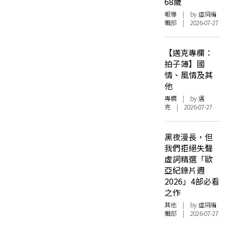
68歲
報導
| by 虛詞編
輯部 | 2026-07-27
【邁克專欄：
拍子簿】國
情、風情及其
他
專欄
| by
邁
克
| 2026-07-27
黑夜漫長，但
我們拒絕失聲
虛詞精選「歐
亞紀錄片週
2026」4部必看
之作
其他
| by 虛詞編
輯部 | 2026-07-27