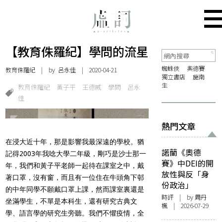
【教育侏羅紀】學問的流星
蜘蛛俠
奧德賽
教育侏羅紀
| by 呂永佳 | 2020-04-21
獨立書店
施南
生
教育侏羅紀
黃子平
王德威
學問
呂永
佳
熱門文章
在浸大近十年，那是影響我最深遠的學校。猶
諾蘭《奧德
記得2003年我唸大學二年級，剛巧是沙士那一
賽》中DEI的開
年，我們和黃子平老師一起待在課室之中，戴
放性與反「身
著口罩，沒有窗，而且有一位住在牛頭角下邨
份政治」
的中年同學不願戴口罩上課，然而課室裏還是
時評
| by
周丹
坐滿學生，不單是本科生，還有研究古典文
楓
| 2026-07-29
學、語言學的研究生旁聽。我們不懼疫情，全