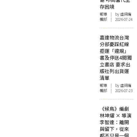
存困境
報導
| by 虛詞編
輯部 | 2026-07-24
嘉達物流台灣
分部憂踩紅線
拒運「違規」
書及停送4間獨
立書店 要求出
版社列出貨運
清單
報導
| by 虛詞編
輯部 | 2026-07-23
《候鳥》編劇
林坤燿 × 導演
李智達：離開
與留下，從來
都不只是一個