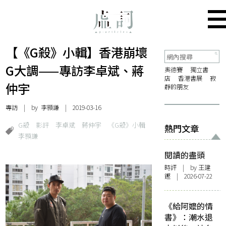
【《G殺》小輯】香港崩壞
G大調——專訪李卓斌、蔣
奧德賽
獨立書
店
香港書展
寂
仲宇
靜的朋友
專訪
| by
李顥謙
| 2019-03-16
G殺
影評
李卓斌
蔣仲宇
《G殺》小輯
熱門文章
李顥謙
閱讀的盡頭
時評
| by 王建
鏗 | 2026-07-22
《給阿嬤的情
書》：潮水退