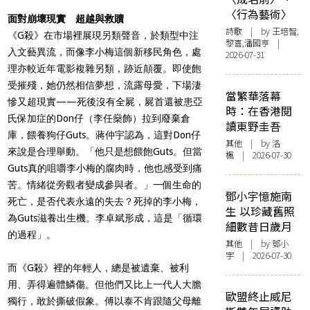
〈行為藝術〉
面對崩壞現實 超越與救贖
詩歌
| by 王培智,
《G殺》在市場裡展現另類聲音，於類型中注
黎喜,潘國亨 |
入文藝異流，而像李小梅這個新移民角色，處
2026-07-31
理亦較近年電影複雜另類，跡近顛覆。即使飽
受摧殘，她仍然相信夢想，流露母愛，下場淒
當繁華落幕
慘又超現實——死後沒有全屍，屍首還被患亞
時：在香港閱
氏保加症的Don仔（李任燊飾）拉到廢棄倉
讀東野圭吾
庫，餵養狗仔Guts。蔣仲宇認為，這對Don仔
其他
| by
洛
來說是合理舉動。「他只是想餵飽Guts。但當
楓
| 2026-07-30
Guts真的咀嚼李小梅的腐肉時，他也感受到痛
苦。情緒從旁觀者變成參與者。」一個生命的
鄧小宇憶施南
死亡，是否代表永遠的失去？死掉的李小梅，
生 以珍藏舊照
為Guts滋養出生機。李卓斌形成，這是「循環
細數昔日歲月
的過程」。
其他
| by 鄧小
宇 | 2026-07-30
而《G殺》裡的年輕人，總是被遺棄、被利
用、弄得遍體鱗傷。但他們又比上一代人大膽
歐盟終止威尼
獨行，敢於撕破假象。傅以泰不肯跟隨父母離