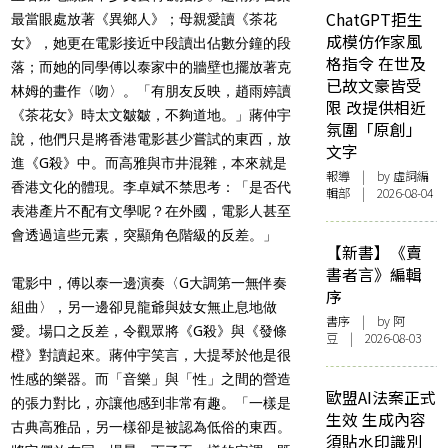
ChatGPT拒生
最當眼處放著《異鄉人》；母親愛讀《茶花
成模仿作家風
女》，她更在電影接近中段讀出佔數分鐘的段
格指令 在世及
落；而她的同學傅以泰家中的牆壁也擺放著克
已故文豪皆受
林姆的畫作〈吻〉。「有朋友反映，趙雨婷讀
限 改提供相近
《茶花女》時太文皺皺，不夠道地。」蔣仲宇
氛圍「原創」
說，他們只是將香港電影甚少嘗試的東西，放
文字
進《G殺》中。而高雅與市井混雜，本來就是
報導
| by 虛詞編
香港文化的體現。李卓斌不禁思考：「是否代
輯部 | 2026-08-04
表港產片不配有文學呢？在外國，電影人甚至
會透過這些元素，突顯角色階級的反差。」
【新書】《賣
書者言》編輯
電影中，傅以泰一邊演奏〈G大調第一無伴奏
序
組曲〉，另一邊卻見龍爺與妓女無止息地做
書序
| by 阿
愛。場口之反差，令觀眾將《G殺》與《發條
豆 | 2026-08-03
橙》對讀起來。蔣仲宇笑言，大提琴於他是很
性感的樂器。而「音樂」與「性」之間的營造
歐盟AI法案正式
的張力對比，亦讓他感到非常有趣。「一樣是
生效 生成內容
古典高雅品，另一樣卻是被認為低俗的東西。
須貼水印識別