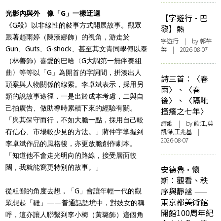
光影內與外 像「G」一樣迂迴
【字遊行·巴
《G殺》以非線性的敍事方式開展故事。觀眾
黎】熱
跟著趙雨婷（陳漢娜飾）的視角，游走於
字遊行
| by 郭芊
Gun、Guts、G-shock、甚至其文青同學傅以泰
葉 | 2026-08-07
（林善飾）喜愛的巴哈〈G大調第一無伴奏組
曲〉等等以「G」為開首的字詞間，拼湊出人
詩三首：〈春
頭案與人物關係的線索。李卓斌表示，採用另
雨〉、〈春
類的說故事途徑，一是出於成本考慮，二與自
後〉、〈隔靴
己拍廣告、做助導時累積下來的經驗有關。
搔癢之七年〉
「與其保守而行，不如大膽一點，採用自己較
詩歌
| by 飲江,莫
凱傑,王兆基 |
有信心、市場較少見的方法。」蔣仲宇掌握到
2026-08-07
李卓斌作品的風格後，亦更放膽創作劇本。
「知道他不會走光明向的路線，接受層面較
闊，我就能寫更特別的故事。」
安德魯·懷
斯：觀看、秩
序與靜謐 ——
從粗鄙的角度去想，「G」會讓年輕一代的觀
東京都美術館
眾想起「雞」——普通話語境中，對妓女的稱
開館100周年紀
呼，這亦讓人聯繫到李小梅（黃璐飾）這個角