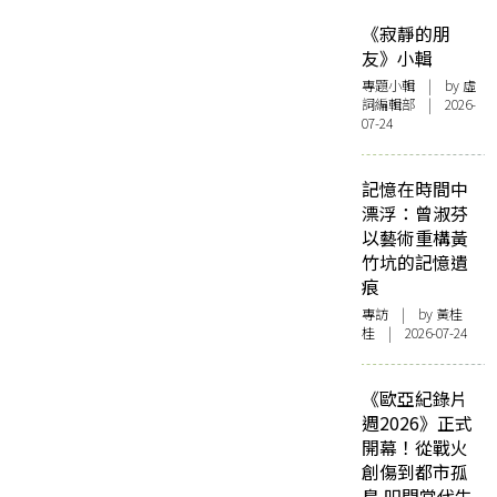
《寂靜的朋
友》小輯
專題小輯
| by 虛
詞編輯部 | 2026-
07-24
記憶在時間中
漂浮：曾淑芬
以藝術重構黃
竹坑的記憶遺
痕
專訪
| by 黃桂
桂 | 2026-07-24
《歐亞紀錄片
週2026》正式
開幕！從戰火
創傷到都市孤
島 叩問當代生