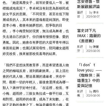
念安德魯·懷
色。「她是風塵女子，就等於要低人一等，被
斯展觀展評論
標籤成地底泥？」李卓斌沒有刻意為新移民或
藝評
| by 李冰
妓女平反的意圖。「不同背景、甚至在低下階
苔 | 2026-08-07
層成長的人，其本來的靈魂都是純潔的。即使
是李小梅，都會有她夢想的、想爭取的目
當史詩下凡
標。」李小梅受制於現實，無法成為舞者，也
IMAX：路蘭的
失去過自己的孩子。但仍擁有憧憬想像、愛的
《奧德賽》
勇氣。因此，她會在有夢想的大提琴青年傅以
影評
| by 陳麗
泰面前起舞；也嘗試展現母性，陪同繼女趙雨
芬 | 2026-08-06
婷見校長，換來被那校長羞辱的結果。
「I don’t
「我們不是想抺黑教育界，而是希望透過人物
love you」——
之間的極端反差，達到戲劇效果。」當上流社
《蜘蛛俠：英
會的代表人物，壓迫基層的邊緣者，夾在中
雄重生》中的
間、觀察一切的年輕人，最後會選擇成為哪一
愛與記憶
類人？蔣仲宇好奇忖道。「在這裡，校長、李
影評
| by
周丹
小梅、趙雨婷，三個女角拉成一條平行線，互
楓
| 2026-08-06
相對照。趙雨婷的命運，成為了未知數。」在
缺乏足夠的身教之下，無論是繼母李小梅，還