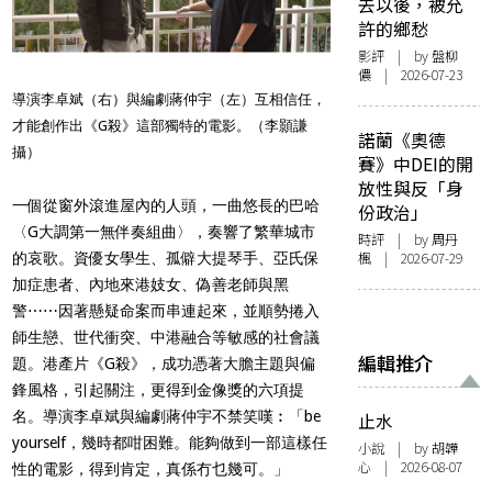
去以後，被允
許的鄉愁
影評
| by 盤柳
儂 | 2026-07-23
導演李卓斌（右）與編劇蔣仲宇（左）互
相信任，
才能創作出《G殺》這部獨特的電影。（李顥謙
諾蘭《奧德
攝）
賽》中DEI的開
放性與反「身
一個從窗外滾進屋內的人頭，一曲悠長的巴哈
份政治」
〈G大調第一無伴奏組曲〉，奏響了繁華城市
時評
| by
周丹
楓
| 2026-07-29
的哀歌。資優女學生、孤僻大提琴手、
亞氏保
加症患者、內地來港妓女、偽善老師與黑
警⋯⋯因著懸疑命案而串連起來
，並順勢捲入
師生戀、
世代衝突、中港融合等
敏感的社會
議
編輯推介
題。港產片《G殺》，成功憑著大膽主題與偏
鋒風格，引起關注，更得到金像獎的六項提
名。導演李卓斌與編劇蔣仲宇不禁笑嘆︰「be
止水
yourself，幾時都咁困難。能夠做到一部這樣任
小說
| by 胡韡
心 | 2026-08-07
性的電影，得到肯定，真係冇乜幾可。」