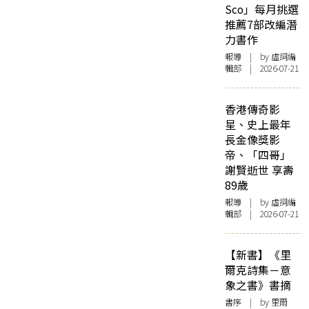
Sco」每月挑選
推薦7部改編潛
力書作
報導
| by 虛詞編
輯部 | 2026-07-21
香港傳奇影
星、史上最年
長金像獎影
帝、「四哥」
謝賢逝世 享壽
89歲
報導
| by 虛詞編
輯部 | 2026-07-21
【新書】《里
爾克詩集－意
象之書》書摘
書序
| by 里爾