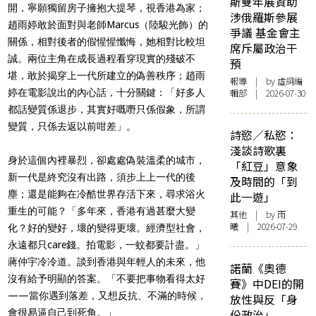
斯雙年展資助
開，寧願獨留房子擁抱大提琴，視香港為家；
涉俄羅斯參展
趙雨婷敢於面對與老師Marcus（陸駿光飾）的
爭議 基金會主
關係，相對後者的假惺惺懺悔，她相對比較坦
席斥屬政治干
誠。兩位主角在成長過程看穿現實的殘破不
預
堪，敢於揭穿上一代所建立的偽善秩序；趙雨
報導
| by 虛詞編
婷在電影說出的內心話，十分關鍵：
「好多人
輯部 | 2026-07-30
都話變質係退步，其實好嘅嘢只係假象，所謂
變質，只係去返以前咁差」。
詩慾／私慾：
淺談詩歌裏
身於這個
內裡暴烈，卻處處偽裝溫柔的城市，
「紅豆」意象
新一代是終究沒有出路，須步上上一代的後
及時間的「到
塵；還是能夠在冷酷世界存活下來，尋求浴火
此一遊」
重生的可能？「多年來，香港有過甚麼大變
其他
| by 雨
曦 | 2026-07-29
化？好的變好，壞的變得更壞。經濟型社會，
永遠都只care錢。拍電影，一蚊都要計盡。」
蔣仲宇冷冷道。談到香港與年輕人的未來，他
諾蘭《奧德
沒有給予明顯的答案。「不要把事物看得太好
賽》中DEI的開
——當你遇到落差，又想反抗、不滿的時候，
放性與反「身
會很易逼自己到死角。」
份政治」