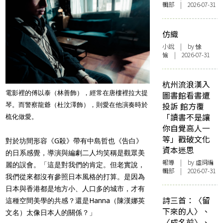
輯部 | 2026-07-31
仿織
小說
| by 悇
愉 | 2026-07-31
杭州流浪漢入
電影裡的傅以泰（林善飾），經常在唐樓裡拉大提
圖書館看書遭
投訴 館方覆
琴。而警察龍爺（杜汶澤飾），則愛在他演奏時於
「讀書不是讓
梳化做愛。
你自覺高人一
等」戳破文化
對於坊間形容《G殺》帶有中島哲也《告白》
資本迷思
的日系感覺，導演與編劇二人均笑稱是觀眾美
報導
| by 虛詞編
麗的誤會。「這是對我們的肯定。但老實說，
輯部 | 2026-07-31
我們從來都沒有參照日本風格的打算。是因為
日本與香港都是地方小、人口多的城市，才有
詩三首：〈留
這種空間美學的共感？還是Hanna（陳漢娜英
下來的人〉、
文名）太像日本人的關係？」
〈成名前〉、