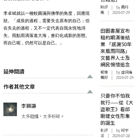
時評
| by
周丹
楓
| 2026-07-29
李卓斌就以一種較圓滿與佛學的角度，回應現
狀。「成長的過程，需要失去原有的自己；但
在失去的過程，又不一定代表自我永恆地消
田園書屋宣布
失。雨點雨滴落進大海，會幻化成新的形態。
租約期滿後結
而自己呢，仍然可以是自己。」
業 「感謝50年
來風雨同路」
文藝界人士及
網民惋惜追念
延伸閱讀
報導
| by 虛詞編
輯部 | 2026-07-29
作者其他文章
只要你不怕我
就行——從《大
李顥謙
盜歌王》看邱
剛健女性形象
太多阻擋，太多粉碎。
的誕生
影評
| by 柯宇
涵 | 2026-07-28