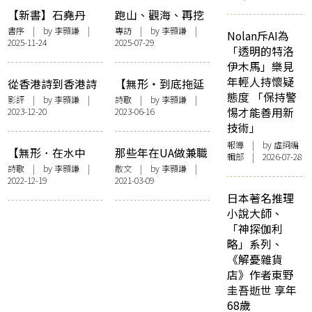
【新書】石堯丹
跑山、觀海、再挖
《極樂海》李顥謙
掘——專訪詩人孔
書序
| by
李顥謙
|
專訪
| by
李顥謙
|
Nolan斥AI為
2025-11-24
2025-07-29
序——〈浪蕩傳
銘隆：「我希望將
「透明的特洛
統，放逐未來〉
來仍有回聲。」
伊木馬」樂見
年輕人持懷疑
從香港詩到香港詩
【無形・到底拖延
態度 「保持警
人，祛魅的觸動
過甚麼事】拖
影評
| by
李顥謙
|
詩歌
| by
李顥謙
|
惕才能善用新
2023-12-20
2023-06-16
——談許鞍華
技術」
《詩》
報導
| by 虛詞編
【無形．在水中
那些年在UA做兼職
輯部 | 2026-07-28
央】鳥島
的日子
詩歌
| by
李顥謙
|
散文
| by
李顥謙
|
2022-12-19
2021-03-09
日本著名推理
小說大師、
「神探伽利
略」系列、
《解憂雜貨
店》作者東野
圭吾逝世 享年
68歲