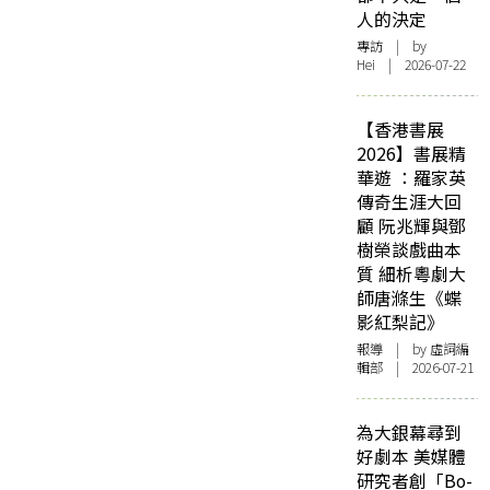
人的決定
專訪
| by
Hei | 2026-07-22
【香港書展
2026】書展精
華遊 ：羅家英
傳奇生涯大回
顧 阮兆輝與鄧
樹榮談戲曲本
質 細析粵劇大
師唐滌生《蝶
影紅梨記》
報導
| by 虛詞編
輯部 | 2026-07-21
為大銀幕尋到
好劇本 美媒體
研究者創「Bo-