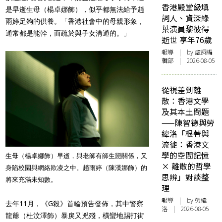
香港殿堂級填
是早逝生母（楊卓娜飾），似乎都無法給予
趙
詞人、資深綠
雨婷
足夠的供養。「香港社會中的母親形象，
葉演員黎彼得
通常都是能幹，而疏於與子女溝通的。」
逝世 享年76歲
報導
| by 虛詞編
輯部 | 2026-08-05
從視差到離
散：香港文學
及其本土問題
——陳智德與勞
緯洛「根著與
流徙：香港文
學的空間記憶
生母（楊卓娜飾）早逝，與老師有師生戀關係，又
× 離散的哲學
身陷校園與網絡欺凌之中。趙雨婷（陳漢娜飾）的
思辨」對談整
將來充滿未知數。
理
報導
| by 勞緯
去年11月，《G殺》首輪預告發佈，其中警察
洛 | 2026-08-05
龍爺（杜汶澤飾）暴戾又兇殘，橫蠻地踢打街