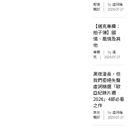
報導
| by 虛詞編
輯部 | 2026-07-27
【邁克專欄：
拍子簿】國
情、風情及其
他
專欄
| by
邁
克
| 2026-07-27
黑夜漫長，但
我們拒絕失聲
虛詞精選「歐
亞紀錄片週
2026」4部必看
之作
其他
| by 虛詞編
輯部 | 2026-07-27