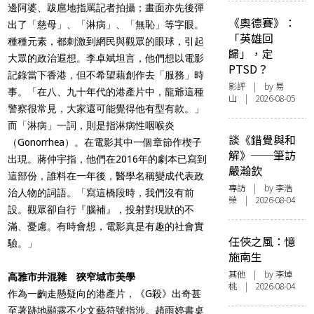
邊阿婆、跋扈地指罵記者拍攝；畫面亦先後彈
《奧德賽》：
出了「慈母」、「淋病」、「無恥」等字眼。
「英雄回
種種元素，都刺激到網民與觀眾的眼球，引起
歸」，定
大眾的政治遐想。李卓斌坦言，他們想以電影
PTSD？
記錄當下香港，但不希望藉創作去「服務」時
影評
| by 易
事。「在八、九十年代的港產片中，龍爺這種
山 | 2026-08-05
警察很常見，大家還可能覺得他有型有款。」
而「淋病」一詞，則是指淋病性咽喉炎
談《錯覺與和
（Gonorrhea）。在電影其中一個章節作楔子
解》──筆訪
出現。蔣仲宇指，他們在2016年的劇本已寫到
嚴瀚欽
這部份，誰料在一年後，醫學名稱變成代表政
專訪
| by 李浩
治人物的詞語。「寫這橋段時，我們沒有前
榮 | 2026-08-04
設。觀眾卻自行『腦補』，投射對現狀的不
滿、憂慮。有時會想，電影真是有趣的社會實
任俠之風：憶
驗。」
施南生
其他
| by 李焯
高雅市井混雜 狹窄城市美學
桃 | 2026-08-04
作為一齣走懸疑向的港產片，《G殺》出奇甚
至著跡地顯露不少文藝符號指涉。趙雨婷書桌