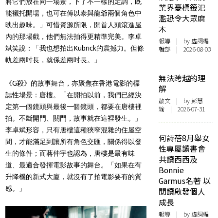
將它們放在同一場景，下了不一樣的定調，既
業界憂標籤氾
能襯托開場，也可在傅以泰與龍爺兩個角色中
濫恐令大眾麻
映出趣味。」可惜資源所限，開首人頭滾進屋
木
內的那場戲，他們無法拍得更精準完美。李卓
報導
| by 虛詞編
斌笑說：「我也想拍出Kubrick的震撼力。但條
輯部 | 2026-08-03
軌差兩吋長，就係差兩吋長。」
無法跨越的理
《G殺》的
故事舞台，亦聚焦在香港電影的標
解
誌性場景：唐樓。
「在開拍以前，我們已經決
散文
| by 彭慧
定第一個鏡頭與最後一個鏡頭，都要在唐樓裡
瑜 | 2026-07-31
拍。不斷開門、關門，故事就在這裡發生。」
李卓斌形容，只有唐樓這種狹窄混雜的住屋空
何詩蓓8月舉女
間，才能滿足到讓所有角色交匯，關係得以發
性專屬讀書會
生的條件；而蔣仲宇也認為，唐樓是最有味
共讀西西及
道、最適合發揮電影故事的舞台。「如果在有
Bonnie
升降機的新式大廈，就沒有了拍電影要有的質
Garmus名著 以
感。」
閱讀啟發個人
成長
報導
| by 虛詞編