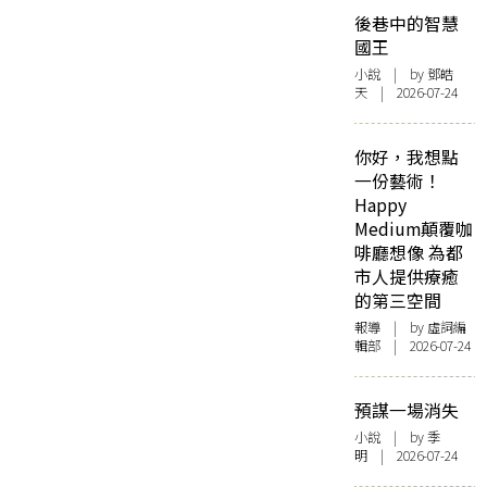
後巷中的智慧
國王
小說
| by 鄧皓
天 | 2026-07-24
你好，我想點
一份藝術！
Happy
Medium顛覆咖
啡廳想像 為都
市人提供療癒
的第三空間
報導
| by 虛詞編
輯部 | 2026-07-24
預謀一場消失
小說
| by 季
明 | 2026-07-24