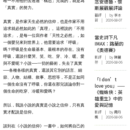
唯一不用他們去透過「構思」完成的，就是為
念安德魯·懷
斯展觀展評論
「真實」的努力。
藝評
| by 李冰
苔 | 2026-08-07
真實，是作家天生必然的信仰，也是作家不用
追求就必然如此的「真理」。這裡說的「不用
追求」，是每一位寫作者「天性之必然」，如
當史詩下凡
一個嬰兒來到世界上，他需要追求「呼吸」
IMAX：路蘭的
《奧德賽》
嗎？呼吸是生命最基本、最根本的存在。沒有
呼吸，還談什麼哭、笑、吃、穿、冷、暖、愛
影評
| by 陳麗
芬 | 2026-08-06
與不愛呢？小說──一切的藝術，失去了真實
──各種各樣的真實，還談其它別的語言、細
節、人物、結構、敘事、思想等，不是正如同
「I don’t
一個生命沒有了呼吸，你還在那兒談論你對一
love you」——
個生命的吃穿、冷暖和愛嗎？
《蜘蛛俠：英
雄重生》中的
愛與記憶
所以，我說小說的真實是小說之信仰，只有真
影評
| by
周丹
實才配說是信仰。
楓
| 2026-08-06
談到在《小說的信仰》一書中，如何將自己的