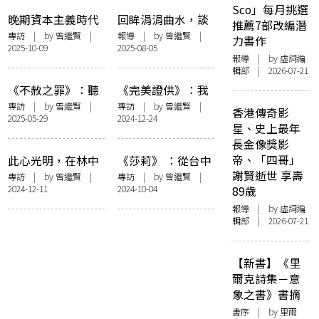
Sco」每月挑選
晚期資本主義時代
回眸涓涓曲水，談
推薦7部改編潛
的評論人，及其邊
安土與不遷——小
專訪
| by
曾繼賢
|
報導
| by
曾繼賢
|
力書作
2025-10-09
2025-08-05
緣的浪漫——訪張
思「香港關懷系
報導
| by 虛詞編
歷君談《文學的外
列」套裝發佈會紀
輯部 | 2026-07-21
邊》
錄
《不赦之罪》：聽
《完美證供》：我
說過神愛很多人
在自己的法庭反覆
專訪
| by
曾繼賢
|
專訪
| by
曾繼賢
|
香港傳奇影
2025-05-29
2024-12-24
——訪導演林善、
敲問自身——訪演
星、史上最年
譚善揚
員蘇玉華
長金像獎影
帝、「四哥」
此心光明，在林中
《莎莉》 ：從台中
謝賢逝世 享壽
路思考人生的絕望
到巴黎，演繹亞洲
專訪
| by
曾繼賢
|
專訪
| by
曾繼賢
|
2024-12-11
2024-10-04
89歲
和意義——訪哲學
女性的出走日記
學者陶國璋
——訪導演練建
報導
| by 虛詞編
輯部 | 2026-07-21
宏、演員劉品言
【新書】《里
爾克詩集－意
象之書》書摘
書序
| by 里爾