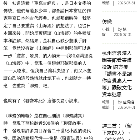
輯部 | 2026-07-31
後，知道這種「重寫古經典」，是日本文學的
傳統。他們每過多少年，都會請日本當紅的作
家重寫日本的古代經典。也就那個時候，我堅
仿織
定了自己要重寫《山海經》的想法了。也從日
小說
| by 悇
本回來後，開始反覆研讀《山海經》的各種版
愉 | 2026-07-31
本和註解。然結果，是我自己缺少慧眼手腳
笨，竟然沒有從《山海經》中抓到那個可以進
杭州流浪漢入
一步「豐富、發展」的人物來──我特別渴望從
圖書館看書遭
《山海經》中，發現一個類似耶穌那樣的人
投訴 館方覆
——人物來。但我自己讓我失望了，刻又不想
「讀書不是讓
讓自己的這股熱情就此熄下去，也就隨之一轉
你自覺高人一
念，去重寫「聊齋」吧。
等」戳破文化
資本迷思
也就有了《聊齋本紀》這部長篇小說來。
報導
| by 虛詞編
輯部 | 2026-07-31
《聊齋的帷幔》是在自己細讀《聊齋誌異》
時，發現了蒲松齡近500個的「聊齋故事」
詩三首：〈留
中，發現有許多篇目深含二十世紀小說的現代
下來的人〉、
性。因為這種現代性──像是《聊齋誌異》中的
〈成名前〉、