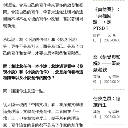
與認識。會為自己的寫作帶來更多的啟發和疑
《奧德賽》：
問。會讓自己的寫作，帶著永遠無法彌補的遺
「英雄回
憾而不得不在今後的寫作中改變、嘗試著彌補
歸」，定
朝前走。
PTSD？
影評
| by 易
所以說，寫《小說的信仰》和《發現小說》
山 | 2026-08-05
等，更多不是為別人，而是為自己。是為了自
己的寫作和文學，才要去思考那些和寫那些。
談《錯覺與和
解》──筆訪
問：相比您任何一本小說，您說過更看中《發
嚴瀚欽
現小說》和《小說的信仰》，您是如何看待這
專訪
| by 李浩
種隨筆以及小說創作的關係？
榮 | 2026-08-04
閻：謝謝你注意這一點。
任俠之風：憶
施南生
從大陸呈現的「中國文壇」看，我深知文學理
論是理論，文學創作是創作。二者同在「一
其他
| by 李焯
桃 | 2026-08-04
壇」上，但在相當程度上，幾乎所有的理論
家，寫作論文的目的都不是為了作家的創作和