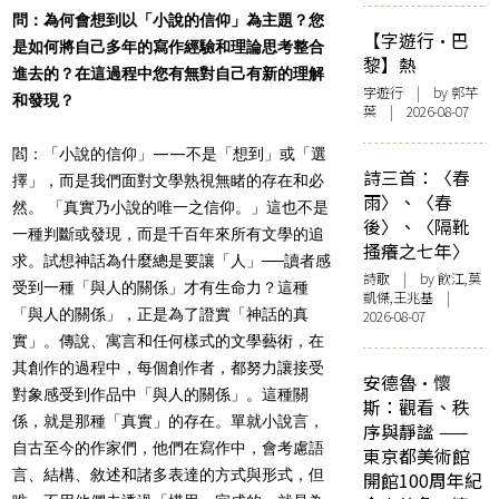
問：為何會想到以「小說的信仰」為主題？您
【字遊行·巴
是如何將自己多年的寫作經驗和理論思考整合
黎】熱
進去的？在這過程中您有無對自己有新的理解
字遊行
| by 郭芊
和發現？
葉 | 2026-08-07
閻：「小說的信仰」——不是「想到」或「選
詩三首：〈春
擇」，而是我們面對文學熟視無睹的存在和必
雨〉、〈春
然。 「真實乃小說的唯一之信仰。」這也不是
後〉、〈隔靴
一種判斷或發現，而是千百年來所有文學的追
搔癢之七年〉
求。試想神話為什麼總是要讓「人」──讀者感
詩歌
| by 飲江,莫
受到一種「與人的關係」才有生命力？這種
凱傑,王兆基 |
「與人的關係」，正是為了證實「神話的真
2026-08-07
實」。傳說、寓言和任何樣式的文學藝術，在
其創作的過程中，每個創作者，都努力讓接受
安德魯·懷
對象感受到作品中「與人的關係」。這種關
斯：觀看、秩
係，就是那種「真實」的存在。單就小說言，
序與靜謐 ——
自古至今的作家們，他們在寫作中，會考慮語
東京都美術館
言、結構、敘述和諸多表達的方式與形式，但
開館100周年紀