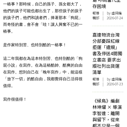
一樁事？那時候，自己的孫子、孫女都大了，
存困境
他們的孩子可能也都出生了，那些孩子的孩子
報導
| by 虛詞編
的孩子們，他們和讀者們，捧著那本「狗屁」
輯部 | 2026-07-24
而奇怪的書，會不會「哇！讓人興奮不已的一
樁事。
嘉達物流台灣
分部憂踩紅線
是作家特別苦、也特別酷的一樁事！
拒運「違規」
書及停送4間獨
這二年我都在為這本特別苦、也特別酷的「狗
立書店 要求出
版社列出貨運
屁小說」在寫作。在為這樁酷帥、酷爽的自由
清單
在寫作。想到自己在「晚年寫作」中，能這樣
「放下一切」的酷自由，我都覺得自己活得很
報導
| by 虛詞編
輯部 | 2026-07-23
值得。
寫作很值得！
《候鳥》編劇
林坤燿 × 導演
李智達：離開
與留下，從來
都不只是一個