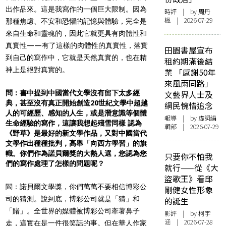
出作品來。這是我寫作的一個巨大限制。因為
時評
| by
周丹
楓
| 2026-07-29
那種焦慮、不安和恐懼的記憶與體驗，完全是
來自生命和靈魂的，因此它就更具有肉體性和
真實性——有了這樣的肉體性的真實性，落實
田園書屋宣布
到自己的寫作中，它就是天然真實的，也在精
租約期滿後結
神上是絕對真實的。
業 「感謝50年
來風雨同路」
問：書中提到中國當代文學沒有留下太多經
文藝界人士及
典，甚至沒有真正開始創造20世紀文學中超越
網民惋惜追念
人的可經歷、感知的人生，或是潛意識等個體
報導
| by 虛詞編
生命經驗的寫作，這讓我想起殘雪同樣 認為
輯部 | 2026-07-29
《野草》是最好的新文學作品，又對中國當代
文學作出種種批判，高舉「向西方學習」的旗
幟。你們作為諾貝爾獎的大熱人選，您認為您
只要你不怕我
們的寫作處理了怎樣的問題呢？
就行——從《大
盜歌王》看邱
閻：諾貝爾文學獎，你們萬萬不要相信博彩公
剛健女性形象
司的猜測。說到底，博彩公司就是「猜」和
的誕生
「賭」。全世界的媒體被博彩公司牽著鼻子
影評
| by 柯宇
涵 | 2026-07-28
走，這實在是一件很笑話的事。但在華人作家