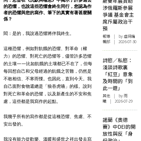
斯雙年展資助
的恐懼，也說這些恐懼會終生同行，您認為作
涉俄羅斯參展
者的恐懼與您的寫作、筆下的真實有著甚麼關
爭議 基金會主
係？
席斥屬政治干
預
閻：是的，我說過恐懼將伴我終生。
報導
| by 虛詞編
輯部 | 2026-07-30
這種恐懼，例如對飢餓的恐懼、對革命（權
力）的恐懼、對死亡的恐懼等，儘管許多恐懼
詩慾／私慾：
的土壤——比如飢餓的土壤都已不在了，但每
淺談詩歌裏
每回想自己和父母經過的飢餓之苦難，仍然是
「紅豆」意象
不敢相信、不寒而慄。也因此，直到今天。我
及時間的「到
自己面對食物還總是「狼吞虎嚥」的樣。說到
此一遊」
對死亡和革命的恐懼，以及新產生的不安和焦
其他
| by 雨
曦 | 2026-07-29
慮，這些都是我寫作的起點。
我幾乎所有的寫作都是從這種恐懼、焦慮、不
諾蘭《奧德
安出發的。
賽》中DEI的開
放性與反「身
我沒有能力從歡樂、溫暖和盛世之祥出發去寫
份政治」