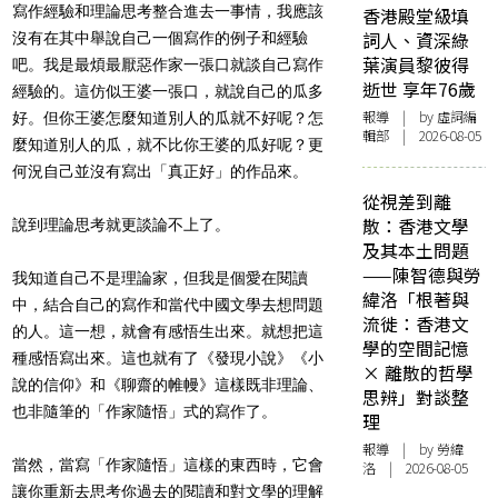
寫作經驗和理論思考整合進去一事情，我應該
香港殿堂級填
詞人、資深綠
沒有在其中舉說自己一個寫作的例子和經驗
葉演員黎彼得
吧。我是最煩最厭惡作家一張口就談自己寫作
逝世 享年76歲
經驗的。這仿似王婆一張口，就說自己的瓜多
報導
| by 虛詞編
好。但你王婆怎麼知道別人的瓜就不好呢？怎
輯部 | 2026-08-05
麼知道別人的瓜，就不比你王婆的瓜好呢？更
何況自己並沒有寫出「真正好」的作品來。
從視差到離
散：香港文學
說到理論思考就更談論不上了。
及其本土問題
——陳智德與勞
我知道自己不是理論家，但我是個愛在閱讀
緯洛「根著與
中，結合自己的寫作和當代中國文學去想問題
流徙：香港文
的人。這一想，就會有感悟生出來。就想把這
學的空間記憶
種感悟寫出來。這也就有了《發現小說》《小
× 離散的哲學
說的信仰》和《聊齋的帷幔》這樣既非理論、
思辨」對談整
也非隨筆的「作家隨悟」式的寫作了。
理
報導
| by 勞緯
當然，當寫「作家隨悟」這樣的東西時，它會
洛 | 2026-08-05
讓你重新去思考你過去的閱讀和對文學的理解