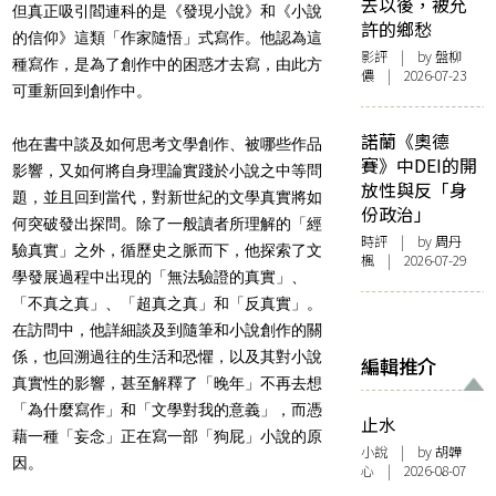
去以後，被允
但真正吸引閻連科的是《發現小說》和《小說
許的鄉愁
的信仰》這類「作家隨悟」式寫作。他認為這
影評
| by 盤柳
種寫作，是為了創作中的困惑才去寫，由此方
儂 | 2026-07-23
可重新回到創作中。
諾蘭《奧德
他在書中談及如何思考文學創作、被哪些作品
賽》中DEI的開
影響，又如何將自身理論實踐於小說之中等問
放性與反「身
題，並且回到當代，對新世紀的文學真實將如
份政治」
何突破發出探問。除了一般讀者所理解的「經
時評
| by
周丹
驗真實」之外，循歷史之脈而下，他探索了文
楓
| 2026-07-29
學發展過程中出現的「無法驗證的真實」、
「不真之真」、「超真之真」和「反真實」。
在訪問中，他詳細談及到隨筆和小說創作的關
係，也回溯過往的生活和恐懼，以及其對小說
編輯推介
真實性的影響，甚至解釋了「晚年」不再去想
「為什麼寫作」和「文學對我的意義」，而憑
止水
藉一種「妄念」正在寫一部「狗屁」小說的原
小說
| by 胡韡
因。
心 | 2026-08-07