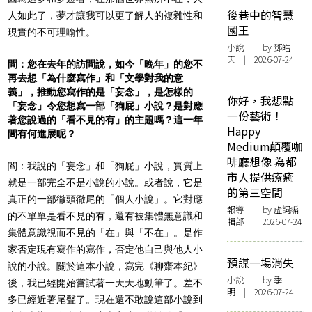
後巷中的智慧
人如此了，夢才讓我可以更了解人的複雜性和
國王
現實的不可理喻性。
小說
| by 鄧皓
天 | 2026-07-24
問：您在去年的訪問說，如今「晚年」的您不
再去想「為什麼寫作」和「文學對我的意
義」，推動您寫作的是「妄念」，是怎樣的
你好，我想點
「妄念」令您想寫一部「狗屁」小說？是對應
一份藝術！
著您說過的「看不見的有」的主題嗎？這一年
Happy
間有何進展呢？
Medium顛覆咖
啡廳想像 為都
閻：我說的「妄念」和「狗屁」小說，實質上
市人提供療癒
就是一部完全不是小說的小說。或者說，它是
的第三空間
真正的一部徹頭徹尾的「個人小說」。它對應
報導
| by 虛詞編
的不單單是看不見的有，還有被集體無意識和
輯部 | 2026-07-24
集體意識視而不見的「在」與「不在」。是作
家否定現有寫作的寫作，否定他自己與他人小
預謀一場消失
說的小說。關於這本小說，寫完《聊齋本紀》
小說
| by 季
後，我已經開始嘗試著一天天地動筆了。差不
明 | 2026-07-24
多已經近著尾聲了。現在還不敢說這部小說到