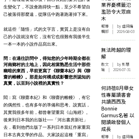
業界憂標籤氾
生變化了，不說會跑得快一點，至少不希望自
濫恐令大眾麻
己被落得那麼遠，從隊伍中跑著跑著掉下來。
木
報導
| by 虛詞編
就這些「隨悟」式的文字言，實質上是沒有自
輯部 | 2026-08-03
己的小說就沒有它，沒有它也很難有我後半生
一本一本的小說作品寫出來。
無法跨越的理
解
問：在過往訪問中，得知您的少年時期全都在
散文
| by 彭慧
河南鄉村的土地上，因此相當熟悉生活中那些
瑜 | 2026-07-31
幽暗的東西，早前更寫了《聊齋本紀》與《聊
齋的帷幔》。那是如何構成或影響您所認知的
真實，以至到小說裡的真實性？
何詩蓓8月舉女
性專屬讀書會
閻：寫《聊齋本紀》和《聊齋的帷幔》，有它
共讀西西及
的偶然性，也有多年的準備和思考。說實話，
Bonnie
其實我很多年前，都曾奢望重寫《山海經》。
Garmus名著 以
後來到日本我的出版社──「河出書房新社」
閱讀啟發個人
去，看到他們出版了一系列日本當紅作家重寫
成長
日本古典文學的作品。大家談起這種「重寫」
報導
| by 虛詞編