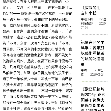
底怎麼樣，在多大程度上完成了我說的「否
《寂靜的朋
定」、「妄念」和「狗屁」，但有一點是可以
友》小輯
肯定的——我覺得一個作家的寫作，一生寫的
專題小輯
| by 虛
每一篇和每一個字，都和他當下的發表與出
詞編輯部 | 2026-
版，或想發表和慾出版分不開。所以我常想，
07-24
如果一個作家一生的寫作都和「為當下」千絲
萬縷著，這是不是有些悲哀呢？那麼他能不能
記憶在時間中
為「不為」寫作一次呢？完全的為了「不為」
漂浮：曾淑芬
而寫作。不為現今的中文簡體的出版發表，也
以藝術重構黃
不為港台地區的繁體出版和發表，更不為海外
竹坑的記憶遺
的翻譯去寫作。是說，在當下如果你什麼都不
痕
為，只為寫完這部書稿後，把它鄭重地交給自
專訪
| by 黃桂
己的孩子們，甚至由孩子再交給他的孩子們，
桂 | 2026-07-24
過了五十年或者八十年，甚或一百年，自己都
入黃土腐爛了，世界早就把你忘記了，孩子的
《歐亞紀錄片
孩子忽然拿出一部書——不是一篇幾千、幾萬
週2026》正式
字，而是反復修改定稿的幾十萬字的大部頭，
開幕！從戰火
然後在一個全新的世界出版後，交到那時候的
創傷到都市孤
讀者手裡去，這會不會是特別浪漫、特別酷的
島 叩問當代生