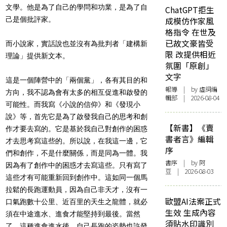
文學。他是為了自己的學問和功業，是為了自
ChatGPT拒生
己是個批評家。
成模仿作家風
格指令 在世及
已故文豪皆受
而小說家，實話說也並沒有為批判者「建構新
限 改提供相近
理論」提供新文本。
氛圍「原創」
文字
這是一個陣營中的「兩個黨」，各有其目的和
報導
| by 虛詞編
方向，我不認為會有太多的相互促進和啟發的
輯部 | 2026-08-04
可能性。而我寫《小說的信仰》和《發現小
說》等，首先它是為了啟發我自己的思考和創
【新書】《賣
作才要去寫的。它是基於我自己對創作的困惑
書者言》編輯
才去思考寫這些的。所以說，在我這一邊，它
序
們和創作，不是什麼關係，而是同為一體。我
書序
| by 阿
因為有了創作中的困惑才去寫這些。只有寫了
豆 | 2026-08-03
這些才有可能重新回到創作中。這如同一個馬
拉鬆的長跑運動員，因為自己非天才，沒有一
歐盟AI法案正式
口氣跑數十公里、近百里的天生之龍體，就必
生效 生成內容
須在中途進水、進食才能堅持到最後。當然
須貼水印識別
了，這種進食進水後，自己長跑的姿勢也許發