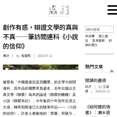
創作有惑，辯證文學的真與
不真──筆訪閻連科《小說
奧德賽
獨立書
店
香港書展
寂
的信仰》
靜的朋友
專訪
| by
曾繼賢
| 2024-07-11
熱門文章
閱讀的盡頭
被譽為「中國最接近諾貝爾獎」的文學大師閻
時評
| by 王建
連科，其作品於國際享負盛名，去年出版以古
鏗 | 2026-07-22
典文學《聊齋》為本的論述《聊齋的帷幔》及
小說《聊齋本紀》，今年集四十年寫作生涯之
《給阿嬤的情
大成，轉而寫暌違已久的隨筆作品——《小說
書》：潮水退
的信仰》。許多人都被他的「禁書」所吸引，