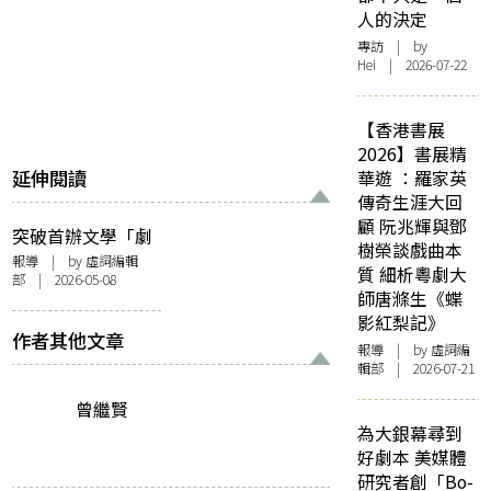
人的決定
專訪
| by
Hei | 2026-07-22
【香港書展
2026】書展精
延伸閱讀
華遊 ：羅家英
傳奇生涯大回
顧 阮兆輝與鄧
突破首辦文學「劇
樹榮談戲曲本
本殺」！ 沉浸式解
報導
| by 虛詞編輯
質 細析粵劇大
部 | 2026-05-08
謎重燃青年創作魂
師唐滌生《蝶
抗衡AI時代文字冷
影紅梨記》
感
作者其他文章
報導
| by 虛詞編
輯部 | 2026-07-21
曾繼賢
為大銀幕尋到
好劇本 美媒體
研究者創「Bo-