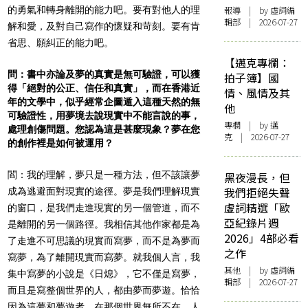
的勇氣和轉身離開的能力吧。要有對他人的理
報導
| by 虛詞編
輯部 | 2026-07-27
解和愛，及對自己寫作的懷疑和苛刻。要有肯
省思、願糾正的能力吧。
【邁克專欄：
問：書中亦論及夢的真實是無可驗證，可以獲
拍子簿】國
得「絕對的公正、信任和真實」，而在香港近
情、風情及其
年的文學中，似乎經常企圖遁入這種天然的無
他
可驗證性，用夢境去說現實中不能言說的事，
專欄
| by
邁
處理創傷問題。您認為這是甚麼現象？夢在您
克
| 2026-07-27
的創作裡是如何被運用？
閻：我的理解，夢只是一種方法，但不該讓夢
黑夜漫長，但
我們拒絕失聲
成為逃避面對現實的途徑。夢是我們理解現實
虛詞精選「歐
的窗口，是我們走進現實的另一個管道，而不
亞紀錄片週
是離開的另一個路徑。我相信其他作家都是為
2026」4部必看
了走進不可思議的現實而寫夢，而不是為夢而
之作
寫夢，為了離開現實而寫夢。就我個人言，我
其他
| by 虛詞編
集中寫夢的小說是《日熄》，它不僅是寫夢，
輯部 | 2026-07-27
而且是寫整個世界的人，都由夢而夢遊。恰恰
因為這夢和夢遊者，在那個世界無所不在，人