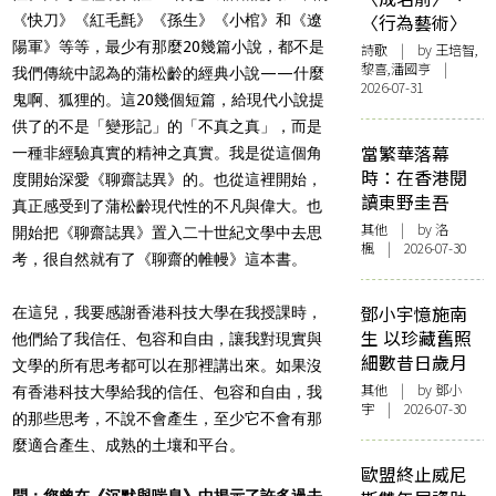
〈行為藝術〉
《快刀》《紅毛氈》《孫生》《小棺》和《遼
陽軍》等等，最少有那麼20幾篇小說，都不是
詩歌
| by 王培智,
黎喜,潘國亨 |
我們傳統中認為的蒲松齡的經典小說——什麼
2026-07-31
鬼啊、狐狸的。這20幾個短篇，給現代小說提
供了的不是「變形記」的「不真之真」，而是
當繁華落幕
一種非經驗真實的精神之真實。我是從這個角
時：在香港閱
度開始深愛《聊齋誌異》的。也從這裡開始，
讀東野圭吾
真正感受到了蒲松齡現代性的不凡與偉大。也
其他
| by
洛
開始把《聊齋誌異》置入二十世紀文學中去思
楓
| 2026-07-30
考，很自然就有了《聊齋的帷幔》這本書。
鄧小宇憶施南
在這兒，我要感謝香港科技大學在我授課時，
生 以珍藏舊照
他們給了我信任、包容和自由，讓我對現實與
細數昔日歲月
文學的所有思考都可以在那裡講出來。如果沒
其他
| by 鄧小
有香港科技大學給我的信任、包容和自由，我
宇 | 2026-07-30
的那些思考，不說不會產生，至少它不會有那
麼適合產生、成熟的土壤和平台。
歐盟終止威尼
問：您曾在《沉默與喘息》中揭示了許多過去