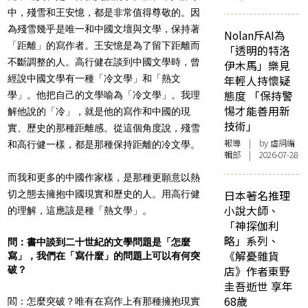
中，殘雪和王安憶，都是非常值得尊敬的。因
為殘雪幾乎是唯一和中國文壇與文學，保持著
Nolan斥AI為
「距離」的寫作者。王安憶是為了留下距離而
「透明的特洛
不斷調整的人。高行健在談到中國文學時，曾
伊木馬」樂見
經說中國文學有一種「冷文學」和「熱文
年輕人持懷疑
態度 「保持警
學」。他把自己的文學喻為「冷文學」。我理
惕才能善用新
解他說的「冷」，就是他的寫作和中國的現
技術」
實、歷史的那種距離感。從這個角度說，殘雪
報導
| by 虛詞編
和高行健一樣，都是那種保持距離的冷文學。
輯部 | 2026-07-28
而我和更多的中國作家樣，是那種更願意以熱
日本著名推理
切之態去擁抱中國現實和歷史的人。用高行健
小說大師、
的理解，這應該是種「熱文學」。
「神探伽利
略」系列、
問：書中談到二十世紀的文學問題是「怎麼
《解憂雜貨
寫」，我們在「寫什麼」的問題上可以有何突
店》作者東野
破？
圭吾逝世 享年
68歲
閻：怎麼突破？唯有在寫作上有那種擁抱現實