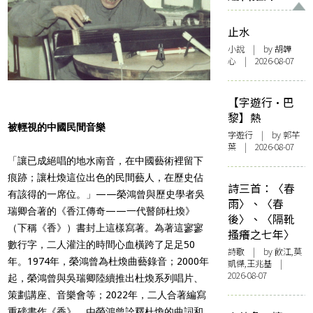
止水
小說
| by 胡韡
心 | 2026-08-07
【字遊行·巴
黎】熱
被輕視的中國民間音樂
字遊行
| by 郭芊
葉 | 2026-08-07
「讓已成絕唱的地水南音，在中國藝術裡留下
痕跡；讓杜煥這位出色的民間藝人，在歷史佔
詩三首：〈春
有該得的一席位。」——榮鴻曾與歷史學者吳
雨〉、〈春
瑞卿合著的《香江傳奇——一代瞽師杜煥》
後〉、〈隔靴
（下稱《香》）書封上這樣寫著。為著這寥寥
搔癢之七年〉
數行字，二人灌注的時間心血橫跨了足足50
詩歌
| by 飲江,莫
年。1974年，榮鴻曾為杜煥曲藝錄音；2000年
凱傑,王兆基 |
2026-08-07
起，榮鴻曾與吳瑞卿陸續推出杜煥系列唱片、
策劃講座、音樂會等；2022年，二人合著編寫
重磅書作《香》，由榮鴻曾詮釋杜煥的曲詞和