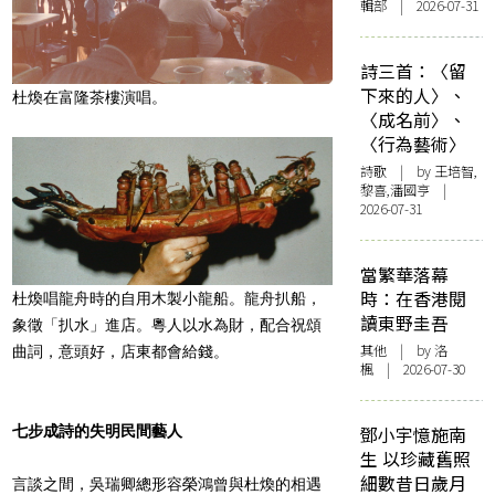
輯部 | 2026-07-31
詩三首：〈留
下來的人〉、
杜煥在富隆茶樓演唱。
〈成名前〉、
〈行為藝術〉
詩歌
| by 王培智,
黎喜,潘國亨 |
2026-07-31
當繁華落幕
時：在香港閱
杜煥唱龍舟時的自用木製小龍船。龍舟扒船，
讀東野圭吾
象徵「扒水」進店。粵人以水為財，配合祝頌
其他
| by
洛
曲詞，意頭好，店東都會給錢。
楓
| 2026-07-30
七步成詩的失明民間藝人
鄧小宇憶施南
生 以珍藏舊照
細數昔日歲月
言談之間，吳瑞卿總形容榮鴻曾與杜煥的相遇