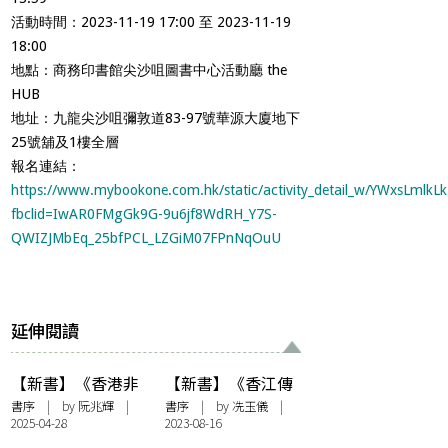
活動時間：2023-11-19 17:00 至 2023-11-19
18:00
地點：商務印書館尖沙咀圖書中⼼活動廳 the
HUB
地址：九龍尖沙咀彌敦道83-97號華源大廈地下
25號舖及1樓全層
報名連結：
https://www.mybookone.com.hk/static/activity_detail_w/YWxsLml
fbclid=IwAR0FMgGk9G-9u6jf8WdRH_Y7S-
QWIZJMbEq_25bfPCL_LZGiM07FPnNqOuU
延伸閱讀
【新書】《香港非
【新書】《香江傳
物質文化遺產系
奇——一代瞽師杜
書序
| by 阮兆輝 |
書序
| by 冼玉儀 |
2025-04-28
2023-08-16
列：南音》阮兆輝
煥》序——杜煥．