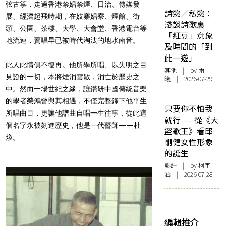
弦古箏，走過香港禁娼禁煙、日治、傳媒發
詩慾／私慾：
展、經濟起飛時期，在妓寨娼寮、煙館、街
淺談詩歌裏
頭、公園、茶樓、大學、大會堂、香港電台等
「紅豆」意象
地流連，賣唱早已被時代淘汰的地水南音。
及時間的「到
此一遊」
此人此情俱不復再。他所學所唱、以失明之目
其他
| by 雨
見證的一切，本將煙消雲散，消亡於歷史之
曦 | 2026-07-29
中。然而一場世紀之緣，讓鑽研中國傳統音樂
的學者榮鴻曾與其相遇，不僅完整錄下他平生
只要你不怕我
所唱曲目，更讓他譜曲自唱一生往事，從此這
就行——從《大
個名字永被刻進歷史，他是一代瞽師——杜
盜歌王》看邱
煥。
剛健女性形象
的誕生
影評
| by 柯宇
涵 | 2026-07-28
編輯推介