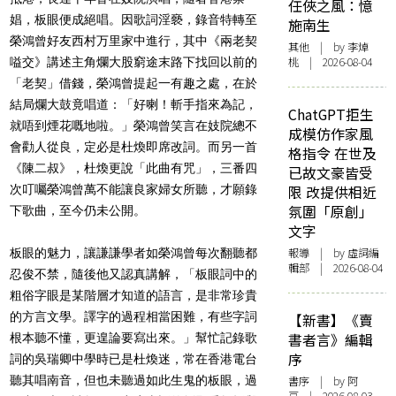
任俠之風：憶
娼，板眼便成絕唱。因歌詞淫褻，錄音特轉至
施南生
榮鴻曾好友西村万里家中進行，其中《兩老契
其他
| by 李焯
桃 | 2026-08-04
嗌交》講述主角爛大股窮途末路下找回以前的
「老契」借錢，榮鴻曾提起一有趣之處，在於
結局爛大鼓竟唱道：「好喇！斬手指來為記，
ChatGPT拒生
就唔到煙花嘅地啦。」榮鴻曾笑言在妓院總不
成模仿作家風
會勸人從良，定必是杜煥即席改詞。而另一首
格指令 在世及
《陳二叔》，杜煥更說「此曲有咒」，三番四
已故文豪皆受
限 改提供相近
次叮囑榮鴻曾萬不能讓良家婦女所聽，才願錄
氛圍「原創」
下歌曲，至今仍未公開。
文字
報導
| by 虛詞編
板眼的魅力，讓謙謙學者如榮鴻曾每次翻聽都
輯部 | 2026-08-04
忍俊不禁，隨後他又認真講解，「板眼詞中的
粗俗字眼是某階層才知道的語言，是非常珍貴
的方言文學。譯字的過程相當困難，有些字詞
【新書】《賣
書者言》編輯
根本聽不懂，更遑論要寫出來。」幫忙記錄歌
序
詞的吳瑞卿中學時已是杜煥迷，常在香港電台
書序
| by 阿
聽其唱南音，但也未聽過如此生鬼的板眼，過