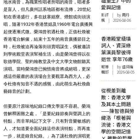
雄重生》中的
地水南音，為職業性唱者所唱的南音，唱者多
愛與記憶
是盲人，但凡廣州話系地區都有流傳，20世紀
影評
| by
周丹
初在香港盛行，多在妓寨娼寮、煙館或街頭演
楓
| 2026-08-06
唱，隨著1932年香港禁娼及1960年電台廣播興
起便逐漸式微。榮鴻曾初遇杜煥，正值杜煥被
香港殿堂級填
香港電台解僱，結束十五年的南音廣播節目之
詞人、資深綠
時，杜煥被迫再淪落街頭賣唱謀生，偶被邀請
葉演員黎彼得
到學術殿堂表演幫補生活，由是榮鴻曾得以在
逝世 享年76歲
歌德學院、聖約翰教堂及中文大學文物館聽其
報導
| by 虛詞編
演唱。當時榮鴻曾已惋惜南音將成絕唱，更深
輯部 | 2026-08-05
感這些嚴肅的表演場合主要觀眾為西方人，必
令杜煥有知音不遇的感慨，由此萌生為杜煥曲
從視差到離
藝錄音的計劃。
散：香港文學
及其本土問題
但要原汁原味地紀錄口傳文學並不容易。榮鴻
——陳智德與勞
曾解釋困難之處，「是要紀錄節奏與聲調上的
緯洛「根著與
特點，而非單純記下文字，只有對音樂敏感的
流徙：香港文
人，才知道要全面紀錄這些表演特點，而再進
學的空間記憶
一步，就是錄音紀錄。」為了讓杜煥的演唱更
× 離散的哲學