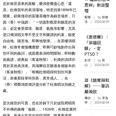
忠於南音原來的面貌，榮鴻曾費盡心思「還
思辨」對談整
理
原」杜煥當年的表演場地，特意找來1896年已
開業，碩果僅存的富隆茶樓作為錄音場所，只
報導
| by 勞緯
洛 | 2026-08-05
因《香》中強調：「一切面對觀眾和聽眾的演
出，必定會受環境、聽眾、氣氛等影響，尤其
是口傳演唱文學不受文字和樂譜的約束，能更
《奧德賽》：
自由地、隨意地、即興地發揮。」在茶樓演唱
「英雄回
時，杜煥常會隨機應變，即興巧妙地創作出與
歸」，定
PTSD？
別不同的曲詞，或因應表演時間限制，即時刪
改曲譜，經典如《客途秋恨》，杜煥的演繹亦
影評
| by 易
山 | 2026-08-05
異於其他表演者。吳瑞卿自言聽過各個版本的
《客途秋恨》，「唯獨杜煥唱得特別坎坷蒼
涼，前奏那段箏特別長，異常感人。」在
談《錯覺與和
《香》裡榮鴻曾便詳盡分析了杜煥唱法別緻之
解》──筆訪
嚴瀚欽
處。
專訪
| by 李浩
榮 | 2026-08-04
是次錄音的可貴，也在於錄下只於妓院裡唱而
不外傳的曲種「板眼」。1926年，杜煥從廣州
抵港，長達十年皆在妓院演唱，隨著香港禁