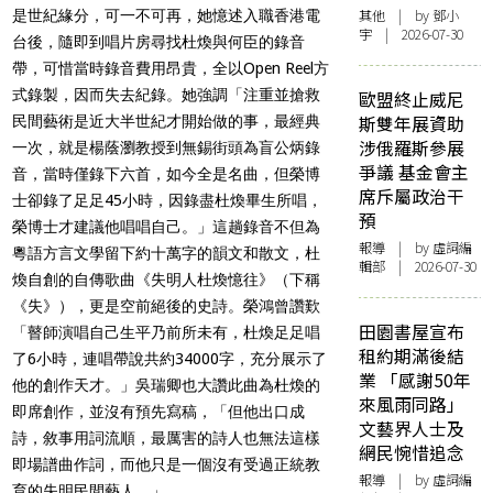
其他
| by 鄧小
是世紀緣分，可一不可再，她憶述入職香港電
宇 | 2026-07-30
台後，隨即到唱片房尋找杜煥與何臣的錄音
帶，可惜當時錄音費用昂貴，全以Open Reel方
式錄製，因而失去紀錄。她強調「注重並搶救
歐盟終止威尼
斯雙年展資助
民間藝術是近大半世紀才開始做的事，最經典
涉俄羅斯參展
一次，就是楊蔭瀏教授到無錫街頭為盲公炳錄
爭議 基金會主
音，當時僅錄下六首，如今全是名曲，但榮博
席斥屬政治干
士卻錄了足足45小時，因錄盡杜煥畢生所唱，
預
榮博士才建議他唱唱自己。」這趟錄音不但為
報導
| by 虛詞編
粵語方言文學留下約十萬字的韻文和散文，杜
輯部 | 2026-07-30
煥自創的自傳歌曲《失明人杜煥憶往》（下稱
《失》），更是空前絕後的史詩。榮鴻曾讚歎
田園書屋宣布
「瞽師演唱自己生平乃前所未有，杜煥足足唱
租約期滿後結
了6小時，連唱帶說共約34000字，充分展示了
業 「感謝50年
他的創作天才。」吳瑞卿也大讚此曲為杜煥的
來風雨同路」
即席創作，並沒有預先寫稿，「但他出口成
文藝界人士及
詩，敘事用詞流順，最厲害的詩人也無法這樣
網民惋惜追念
即場譜曲作詞，而他只是一個沒有受過正統教
報導
| by 虛詞編
育的失明民間藝人。」