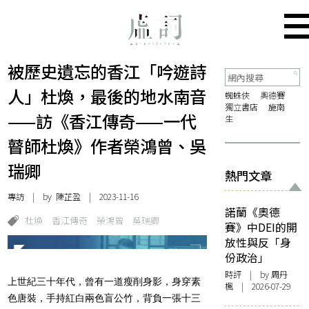
被歷史遺忘的香江「吟遊詩
人」杜煥，最後的地水南音
蜘蛛俠
奧德賽
獨立書店
施南
——訪《香江傳奇——一代
生
瞽師杜煥》作者榮鴻曾、吳
瑞卿
熱門文章
專訪
| by
陳芷盈
| 2023-11-16
諾蘭《奧德
杜煥
香江傳奇
榮鴻曾
吳瑞卿
賽》中DEI的開
放性與反「身
份政治」
時評
| by
周丹
上世紀三十年代，曾有一道瘦削身影，身穿素
楓
| 2026-07-29
色唐裝，手持紅白兩色盲公竹，背負一張十三