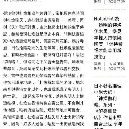
輯部 | 2026-07-29
榮鴻曾與杜煥相處的數月間，常把握休息時間
Nolan斥AI為
與杜煥聊天，這些對話由吳瑞卿一一整理，再
「透明的特洛
與《失》歌詞對應，由此梳爬出杜煥的生平傳
伊木馬」樂見
記，赫然發現杜煥就是歷史本身。問到妓寨娼
年輕人持懷疑
寮中的酒廳煙局格局、何謂花局花酌、鴉片毒
態度 「保持警
癮、日佔淪陷期間的生活等等，杜煥也毫無避
惕才能善用新
忌。有時杜煥會話：「哎呀有乜好講吖！唔記
技術」
得哂咯！」但追問之下又會全盤告知。聽著這
報導
| by 虛詞編
輯部 | 2026-07-28
些錄音，吳瑞卿感受到杜煥與榮鴻曾相交投
契。書中也處處見到榮鴻曾的真摯與熱情，但
他卻只謙卑地說，「杜煥就如我的老師，地水
日本著名推理
南音與香港文化以外，也讓我認識了失明人士
小說大師、
的世界。」說起來不無感慨，以往失明人士慘
「神探伽利
遭歧視，杜煥在香港時住在盲公屋，不會到其
略」系列、
他地區，唯有流連妓院、煙館等地才可搵食。
《解憂雜貨
店》作者東野
吳瑞卿更指，杜煥自言以往失明人士出街頭耷
圭吾逝世 享年
耷，因為「好多人迷信，唔想一出街就遇到我