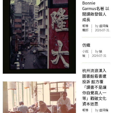
Bonnie
Garmus名著 以
閱讀啟發個人
成長
報導
| by 虛詞編
輯部 | 2026-07-31
仿織
小說
| by 悇
愉 | 2026-07-31
杭州流浪漢入
圖書館看書遭
投訴 館方覆
「讀書不是讓
你自覺高人一
等」戳破文化
資本迷思
報導
| by 虛詞編