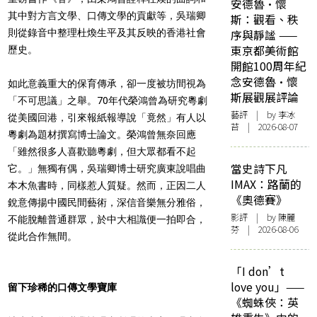
安德魯·懷
其中對方言文學、口傳文學的貢獻等，吳瑞卿
斯：觀看、秩
序與靜謐 ——
則從錄音中整理杜煥生平及其反映的香港社會
東京都美術館
歷史。
開館100周年紀
念安德魯·懷
如此意義重大的保育傳承，卻一度被坊間視為
斯展觀展評論
「不可思議」之舉。70年代榮鴻曾為研究粵劇
藝評
| by 李冰
從美國回港，引來報紙報導說「竟然」有人以
苔 | 2026-08-07
粵劇為題材撰寫博士論文。榮鴻曾無奈回應
「雖然很多人喜歡聽粵劇，但大眾都看不起
當史詩下凡
它。」無獨有偶，吳瑞卿博士研究廣東說唱曲
IMAX：路蘭的
本木魚書時，同樣惹人質疑。然而，正因二人
《奧德賽》
銳意傳揚中國民間藝術，深信音樂無分雅俗，
影評
| by 陳麗
不能脫離普通群眾，於中大相識便一拍即合，
芬 | 2026-08-06
從此合作無間。
「I don’t
love you」——
留下珍稀的口傳文學寶庫
《蜘蛛俠：英