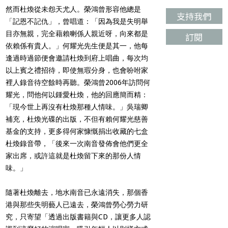
然而杜煥從未怨天尤人。榮鴻曾形容他總是
支持我們
「記恩不記仇」，曾唱道：「因為我是失明舉
目亦無親，完全藉賴喇係人親近呀，向來都是
訂閱
依賴係有貴人。」何耀光先生便是其一，他每
逢過時過節便會邀請杜煥到府上唱曲，每次均
以上賓之禮招待，即使無瑕分身，也會吩咐家
裡人錄音待空餘時再聽。榮鴻曾2006年訪問何
耀光，問他何以鍾愛杜煥，他的回應簡而精：
「現今世上再沒有杜煥那種人情味。」吳瑞卿
補充，杜煥光碟的出版，不但有賴何耀光慈善
基金的支持，更多得何家慷慨捐出收藏的七盒
杜煥錄音帶，「後來一次南音發佈會他們更全
家出席，或許這就是杜煥留下來的那份人情
味。」
隨著杜煥離去，地水南音已永遠消失，那個香
港與那些失明藝人已遠去，榮鴻曾勞心勞力研
究，只寄望「透過出版書籍與CD，讓更多人認