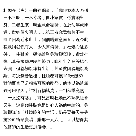
杜煥在《失》一曲裡唱道，「我想我本人乃係
三不幸呀，一不幸者，自小家貧，係貧賤出
身。二者生來，時歪兼命蹇呀，在於幼年就慘
遇，做咗個失明人……第三者究竟如何不幸
呀？因為近來世上，個個唔鍾意南音，近今此
種歌詞就係冇人、少人幫襯呀。」杜煥命途多
舛，一生孤苦，榮鴻曾與吳瑞卿慨嘆，縱然杜
煥已算是家傳戶曉的瞽師，晚年出入高等場合
表演，但都難以維持生計，甚至貧困得無以為
殮。每次錄音過後，杜煥都可獲100元酬勞，
對他而言已是相當可觀的酬勞，他本以為這筆
錢可用很久，誰料百物騰貴，一到秋季竟然
「一文沒有咯」，可見當時杜煥已不熟悉社會
民生，連傷殘津貼也是好心人為他申請的。吳
瑞卿嘆道「杜煥晚年的生活，仍是要每天去先
施公司街頭賣唱，賺那十元八元，可以想像其
他瞽師的生活更加淒慘。」