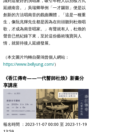
識到這麼好的演唱家，吸引年輕人以別樣方式
延續南音。」吳瑞卿舉例「一才鑼鼓」便是以
創新的方法唱南音的戲曲團體，「這是一種重
生，像阮兆輝先生都是因為在街頭聽到杜煥唱
歌，才成為南音唱家。」有聲就有人，杜煥的
聲音已然紀錄下來，至於這份藝術瑰寶與人
情，就留待後人延續發展。
（本文圖片均轉自榮鴻曾個人網站：
https://www.bellyung.com/
）
《香江傳奇——一代瞽師杜煥》新書分
享講座
報名時間 ：2023-11-07 00:00 至 2023-11-19
13:59