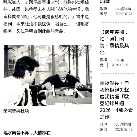
68歲
哋呢啲人。」榮鴻曾事後回想，能得到杜煥信
報導
| by 虛詞編
任，或因「以往從未有人關心過他的生活，我
輯部 | 2026-07-27
這樣問長問短，他可能是很感動的。」書中也
提到，本來杜煥不欲破例「唱自己」，但唱著
【邁克專欄：
唱著，又似乎明白到此曲的意義。
拍子簿】國
情、風情及其
他
專欄
| by
邁
克
| 2026-07-27
黑夜漫長，但
我們拒絕失聲
虛詞精選「歐
亞紀錄片週
2026」4部必看
榮鴻曾與杜煥
之作
其他
| by 虛詞編
輯部 | 2026-07-27
地水南音不再，人情卻在