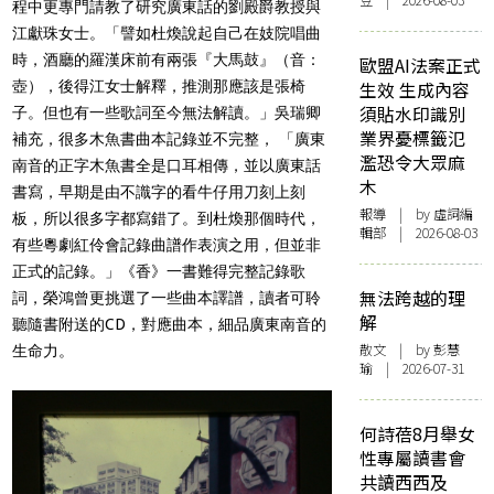
豆 | 2026-08-03
程中更專門請教了研究廣東話的劉殿爵教授與
江獻珠女士。「譬如杜煥說起自己在妓院唱曲
時，酒廳的羅漢床前有兩張『大馬鼓』（音：
歐盟AI法案正式
生效 生成內容
壺），後得江女士解釋，推測那應該是張椅
須貼水印識別
子。但也有一些歌詞至今無法解讀。」吳瑞卿
業界憂標籤氾
補充，很多木魚書曲本記錄並不完整， 「廣東
濫恐令大眾麻
南音的正字木魚書全是口耳相傳，並以廣東話
木
書寫，早期是由不識字的看牛仔用刀刻上刻
報導
| by 虛詞編
板，所以很多字都寫錯了。到杜煥那個時代，
輯部 | 2026-08-03
有些粵劇紅伶會記錄曲譜作表演之用，但並非
正式的記錄。」《香》一書難得完整記錄歌
無法跨越的理
詞，榮鴻曾更挑選了一些曲本譯譜，讀者可聆
解
聽隨書附送的CD，對應曲本，細品廣東南音的
散文
| by 彭慧
生命力。
瑜 | 2026-07-31
何詩蓓8月舉女
性專屬讀書會
共讀西西及