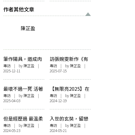
序
南音．榮鴻曾．吳
瑞卿．古箏
作者其他文章
陳芷盈
筆作陽具，道成肉
訪張婉雯新作《有
身——訪崑南天地
心人》：如明日好
專訪
| by
陳芷盈
|
專訪
| by
陳芷盈
|
2025-12-11
2025-07-15
人最終章《去年人
景忽遠忽近 仍願抱
間世》
著這份情沒疑問
最壞不過一死 活著
【無限亮2025】在
就有路 一個人的破
盲人按摩店來一場
專訪
| by
陳芷盈
|
專訪
| by
陳芷盈
|
2025-04-03
2024-12-19
地獄之路——訪黃
「躲貓貓」之舞
詠詩《破地獄與白
——訪舞蹈家何其
菊花》
沃
但是經歷過 最溫柔
入世的玄奘，留戀
共震——訪三宅唱
良夜的過客——專
專訪
| by
陳芷盈
|
專訪
| by
陳芷盈
|
2024-05-23
2024-05-21
《長夜盡頭的微
訪蔡明亮《無所