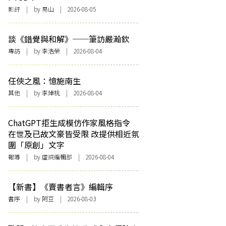
影評
| by 易山 | 2026-08-05
談《錯覺與和解》──筆訪嚴瀚欽
專訪
| by 李浩榮 | 2026-08-04
任俠之風：憶施南生
其他
| by 李焯桃 | 2026-08-04
ChatGPT拒生成模仿作家風格指令
在世及已故文豪皆受限 改提供相近氛
圍「原創」文字
報導
| by 虛詞編輯部 | 2026-08-04
【新書】《賣書者言》編輯序
書序
| by 阿豆 | 2026-08-03