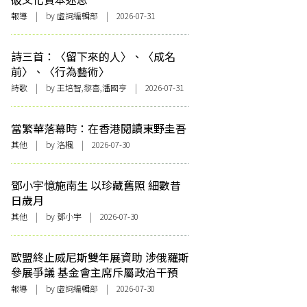
報導
| by 虛詞編輯部 | 2026-07-31
詩三首：〈留下來的人〉、〈成名
前〉、〈行為藝術〉
詩歌
| by 王培智,黎喜,潘國亨 | 2026-07-31
當繁華落幕時：在香港閱讀東野圭吾
其他
| by
洛楓
| 2026-07-30
鄧小宇憶施南生 以珍藏舊照 細數昔
日歲月
其他
| by 鄧小宇 | 2026-07-30
歐盟終止威尼斯雙年展資助 涉俄羅斯
參展爭議 基金會主席斥屬政治干預
報導
| by 虛詞編輯部 | 2026-07-30