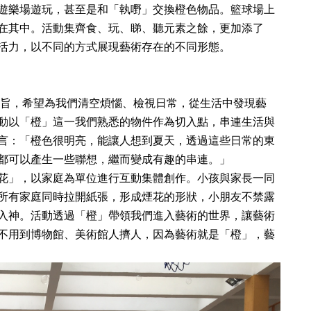
遊樂場遊玩，甚至是和「執嘢」交換橙色物品。籃球場上
在其中。活動集齊食、玩、睇、聽元素之餘，更加添了
活力，以不同的方式展現藝術存在的不同形態。
目宗旨，希望為我們清空煩惱、檢視日常，從生活中發現藝
動以「橙」這一我們熟悉的物件作為切入點，串連生活與
言：「橙色很明亮，能讓人想到夏天，透過這些日常的東
都可以產生一些聯想，繼而變成有趣的串連。」
花」，以家庭為單位進行互動集體創作。小孩與家長一同
所有家庭同時拉開紙張，形成煙花的形狀，小朋友不禁露
入神。活動透過「橙」帶領我們進入藝術的世界，讓藝術
不用到博物館、美術館人擠人，因為藝術就是「橙」，藝