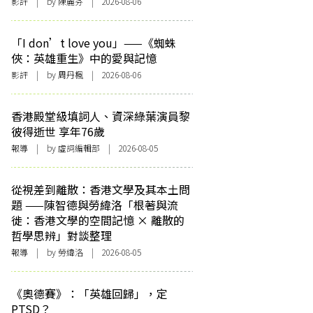
影評
| by 陳麗芬 | 2026-08-06
「I don’t love you」——《蜘蛛
俠：英雄重生》中的愛與記憶
影評
| by
周丹楓
| 2026-08-06
香港殿堂級填詞人、資深綠葉演員黎
彼得逝世 享年76歲
報導
| by 虛詞編輯部 | 2026-08-05
從視差到離散：香港文學及其本土問
題 ——陳智德與勞緯洛「根著與流
徙：香港文學的空間記憶 × 離散的
哲學思辨」對談整理
報導
| by 勞緯洛 | 2026-08-05
《奧德賽》：「英雄回歸」，定
PTSD？