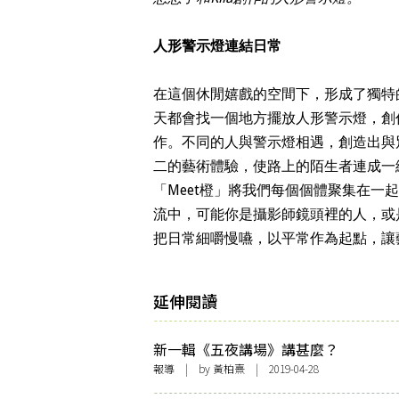
人形警示燈連結日常
在這個休閒嬉戲的空間下，形成了獨特的
天都會找一個地方擺放人形警示燈，創作出Twin
作。不同的人與警示燈相遇，創造出與
二的藝術體驗，使路上的陌生者連成一
「Meet橙」將我們每個個體聚集在
流中，可能你是攝影師鏡頭裡的人，或
把日常細嚼慢嚥，以平常作為起點，讓
延伸閱讀
新一輯《五夜講場》講甚麼？
報導
| by
黃柏熹
| 2019-04-28