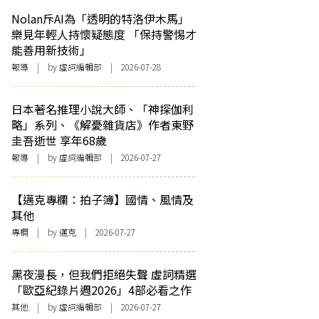
Nolan斥AI為「透明的特洛伊木馬」
樂見年輕人持懷疑態度 「保持警惕才
能善用新技術」
報導
| by 虛詞編輯部 | 2026-07-28
日本著名推理小說大師、「神探伽利
略」系列、《解憂雜貨店》作者東野
圭吾逝世 享年68歲
報導
| by 虛詞編輯部 | 2026-07-27
【邁克專欄：拍子簿】國情、風情及
其他
專欄
| by
邁克
| 2026-07-27
黑夜漫長，但我們拒絕失聲 虛詞精選
「歐亞紀錄片週2026」4部必看之作
其他
| by 虛詞編輯部 | 2026-07-27