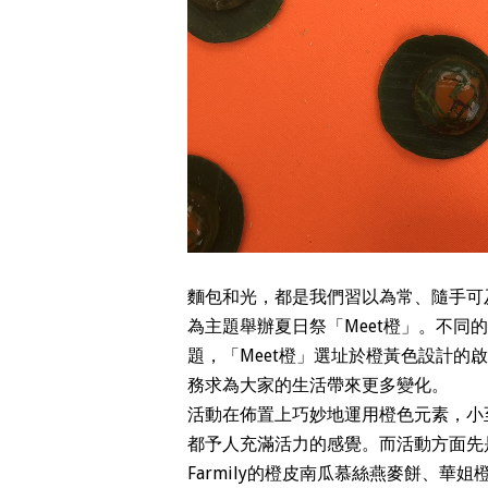
麵包和光，都是我們習以為常、隨手可
為主題舉辦夏日祭「Meet橙」。不
題，「Meet橙」選址於橙黃色設計
務求為大家的生活帶來更多變化。
活動在佈置上巧妙地運用橙色元素，小
都予人充滿活力的感覺。而活動方面先是
Farmily的橙皮南瓜慕絲燕麥餅、