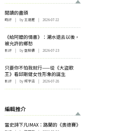
閱讀的盡頭
時評
| by 王建鏗 | 2026-07-22
《給阿嬤的情書》：潮水退去以後，
被允許的鄉愁
影評
| by 盤柳儂 | 2026-07-23
只要你不怕我就行——從《大盜歌
王》看邱剛健女性形象的誕生
影評
| by 柯宇涵 | 2026-07-28
編輯推介
當史詩下凡IMAX：路蘭的《奧德賽》