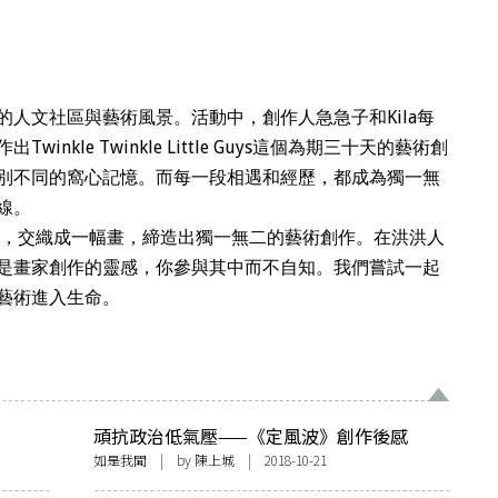
人文社區與藝術風景。活動中，創作人急急子和Kila每
kle Twinkle Little Guys這個為期三十天的藝術創
別不同的窩心記憶。而每一段相遇和經歷，都成為獨一無
線。
一起，交織成一幅畫，締造出獨一無二的藝術創作。在洪洪人
是畫家創作的靈感，你參與其中而不自知。我們嘗試一起
藝術進入生命。
頑抗政治低氣壓——《定風波》創作後感
如是我聞
| by
陳上城
| 2018-10-21