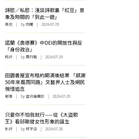
詩慾／私慾：淺談詩歌裏「紅豆」意
象及時間的「到此一遊」
其他
| by 雨曦 | 2026-07-29
諾蘭《奧德賽》中DEI的開放性與反
「身份政治」
時評
| by
周丹楓
| 2026-07-29
田園書屋宣布租約期滿後結業 「感謝
50年來風雨同路」文藝界人士及網民
惋惜追念
報導
| by 虛詞編輯部 | 2026-07-29
只要你不怕我就行——從《大盜歌
王》看邱剛健女性形象的誕生
影評
| by 柯宇涵 | 2026-07-28