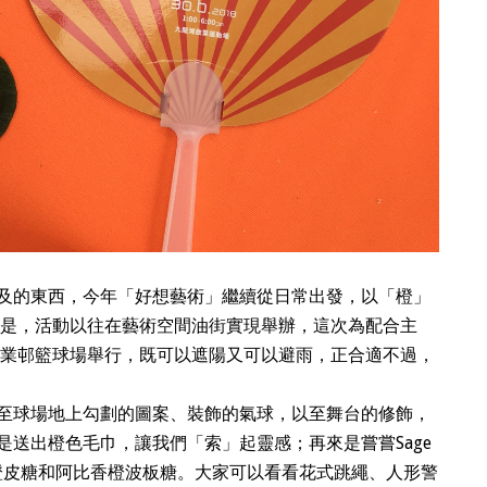
及的東西，今年「好想藝術」繼續從日常出發，以「橙」
同的是，活動以往在藝術空間油街實現舉辦，這次為配合主
的啟業邨籃球場舉行，既可以遮陽又可以避雨，正合適不過，
至球場地上勾劃的圖案、裝飾的氣球，以至舞台的修飾，
送出橙色毛巾，讓我們「索」起靈感；再來是嘗嘗Sage
華姐橙皮糖和阿比香橙波板糖。大家可以看看花式跳繩、人形警