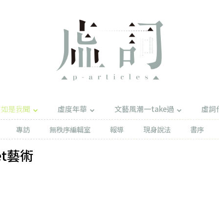
如是我聞
虛度年華
文藝風潮一take過
虛詞
專訪
無秩序編輯室
報導
現身說法
書序
et藝術