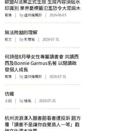
歐盟AI法案正式生效 生成內容須貼水
印識別 業界憂標籤氾濫恐令大眾麻木
報導
| by 虛詞編輯部 | 2026-08-03
無法跨越的理解
散文
| by 彭慧瑜 | 2026-07-31
何詩蓓8月舉女性專屬讀書會 共讀西
西及Bonnie Garmus名著 以閱讀啟
發個人成長
報導
| by 虛詞編輯部 | 2026-07-31
仿織
小說
| by 悇愉 | 2026-07-31
杭州流浪漢入圖書館看書遭投訴 館方
覆「讀書不是讓你自覺高人一等」戳
破文化資本迷思