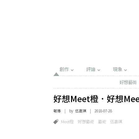
創作
評論
現象
好想藝術
好想Meet橙．好想Me
報導
| by 伍嘉琪 | 2018-07-28
Meet橙
好想藝術
藝術
伍嘉琪