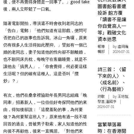
後，便不再覺得身體是一回事了。」good take
圖書館看書遭
後，兩人立即鬆了一口氣。
投訴 館方覆
「讀書不是讓
隨著電影開拍，導演還不時會收到老同志的
你自覺高人一
「告白」電郵：「他們知道有這部戲，便問可
等」戳破文化
否把自己的故事也告訴我。冰山一角囉，原來
資本迷思
仍有很多人生活得如此壓抑。」譬如有一個已
報導
| by 虛詞編
輯部 | 2026-07-31
婚的老同志，妻子知道他的性向卻不願離婚，
也不願同床共枕，每晚守在客廳睡覺，就是不
讓他去「搞男人」，「你會覺得，何必要這樣
詩三首：〈留
生活呢？但的確有這種人。這是否叫『攬
下來的人〉、
炒』？」
〈成名前〉、
〈行為藝術〉
有次，他們在桑拿裡協助年長男同志組織「晚
詩歌
| by 王培智,
黎喜,潘國亨 |
同牽」招募新人，一位伯伯好奇探問他們的來
2026-07-31
由，得知後卻說：「這麼羞恥的事，為何要
做？為何要幫這班人？」原來他有過一段不堪
當繁華落幕
回首的過去，曾被男子勒索，家人知道他的性
時：在香港閱
向後不再顧他，後來一直獨居。「對他們來