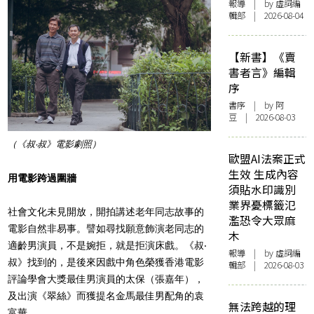
報導
| by 虛詞編
輯部 | 2026-08-04
【新書】《賣
書者言》編輯
序
書序
| by 阿
豆 | 2026-08-03
（《叔‧叔》電影劇照）
歐盟AI法案正式
生效 生成內容
用電影跨過圍牆
須貼水印識別
業界憂標籤氾
社會文化未見開放，開拍講述老年同志故事的
濫恐令大眾麻
電影自然非易事。譬如尋找願意飾演老同志的
木
適齡男演員，不是婉拒，就是拒演床戲。《叔‧
報導
| by 虛詞編
叔》找到的，是後來因戲中角色榮獲香港電影
輯部 | 2026-08-03
評論學會大獎最佳男演員的太保（張嘉年），
及出演《翠絲》而獲提名金馬最佳男配角的袁
無法跨越的理
富華。