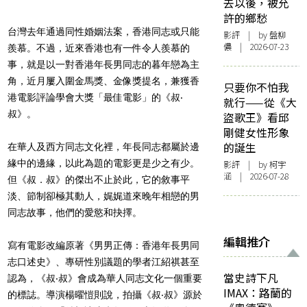
去以後，被允
許的鄉愁
台灣去年通過同性婚姻法案，香港同志或只能
影評
| by 盤柳
儂 | 2026-07-23
羨慕。不過，近來香港也有一件令人羨慕的
事，就是以一對香港年長男同志的暮年戀為主
角，近月屢入圍金馬獎、金像獎提名，兼獲香
只要你不怕我
港電影評論學會大獎「最佳電影」的《叔‧
就行——從《大
叔》。
盜歌王》看邱
剛健女性形象
的誕生
在華人及西方同志文化裡，年長同志都屬於邊
緣中的邊緣，以此為題的電影更是少之有少。
影評
| by 柯宇
涵 | 2026-07-28
但《叔．叔》的傑出不止於此，它的敘事平
淡、節制卻極其動人，娓娓道來晚年相戀的男
同志故事，他們的愛慾和抉擇。
編輯推介
寫有電影改編原著《男男正傳：香港年長男同
志口述史》、專研性別議題的學者江紹祺甚至
當史詩下凡
認為，《叔‧叔》會成為華人同志文化一個重要
IMAX：路蘭的
的標誌。導演楊曜愷則說，拍攝《叔‧叔》源於