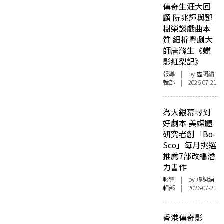
傳奇生涯大回
顧 阮兆輝與鄧
樹榮談戲曲本
質 細析粵劇大
師唐滌生《蝶
影紅梨記》
報導
| by 虛詞編
輯部 | 2026-07-21
為大銀幕尋到
好劇本 美媒體
研究者創「Bo-
Sco」每月挑選
推薦7部改編潛
力書作
報導
| by 虛詞編
輯部 | 2026-07-21
香港傳奇影