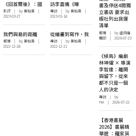
《回首爾後》：國
訪李嘉儀《曝
書及停送4間獨
界是一道不會綻放
光》：透過文字來
影評
| by
黃柏熹
|
專訪
| by
黃柏熹
|
立書店 要求出
2023-03-27
2023-01-18
的傷痕
攝影，直面回憶的
版社列出貨運
療癒術
清單
報導
| by 虛詞編
我們與島的距離
從繪畫到寫作，我
輯部 | 2026-07-23
——「隔離島嶼的
都離不開母親——
報導
| by
黃柏熹
|
專訪
| by
黃柏熹
|
2022-12-28
2022-12-21
回憶與遺忘：香港
訪方迦南《海水停
離島與文藝創作」
在你背上癢的地
《候鳥》編劇
講座紀錄
方》
林坤燿 × 導演
李智達：離開
與留下，從來
都不只是一個
人的決定
專訪
| by
Hei | 2026-07-22
【香港書展
2026】書展精
華遊 ：羅家英