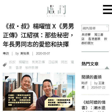
《叔‧叔》楊曜愷 X《男男
正傳》江紹祺：那些秘密，
奧德賽
獨立書
店
香港書展
寂
年長男同志的愛慾和抉擇
靜的朋友
專訪
| by
黃柏熹
| 2020-05-07
叔叔
楊曜愷
男男正傳
江紹祺
同志
電
熱門文章
影
香港
柏林影展
閱讀的盡頭
時評
| by 王建
鏗 | 2026-07-22
《給阿嬤的情
書》：潮水退