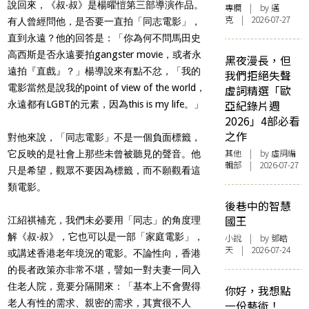
說回來，《叔‧叔》是楊曜愷第三部導演作品。
專欄
| by
邁
克
| 2026-07-27
有人曾經問他，是否要一直拍「同志電影」，
直到永遠？他的回答是：「你為何不問馬田史
高西斯是否永遠要拍gangster movie，或者永
黑夜漫長，但
遠拍『直戲』？」楊導說來有點不忿，「我的
我們拒絕失聲
電影當然是說我的point of view of the world，
虛詞精選「歐
亞紀錄片週
永遠都有LGBT的元素，因為this is my life。」
2026」4部必看
之作
對他來說，「同志電影」不是一個負面標籤，
其他
| by 虛詞編
它反映的是社會上那些未曾被聽見的聲音。他
輯部 | 2026-07-27
只是希望，觀眾不要因為標籤，而不願觀看這
類電影。
後巷中的智慧
國王
江紹祺補充，我們未必要用「同志」的角度理
解《叔‧叔》，它也可以是一部「家庭電影」，
小說
| by 鄧皓
天 | 2026-07-24
或講述香港老年境況的電影。不論性向，香港
的長者政策亦非常不堪，譬如一對夫妻一同入
住老人院，竟要分隔開來：「基本上不會覺得
你好，我想點
老人有性的需求、親密的需求，其實很不人
一份藝術！