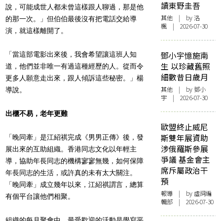
讀東野圭吾
說，可能成世人都未曾這樣跟人聊過，那是他
其他
| by
洛
的那一次。」但伯伯最後沒有把電話交給導
楓
| 2026-07-30
演，就這樣離開了。
鄧小宇憶施南
「當這部電影出來後，我會希望讓這班人知
生 以珍藏舊照
道，他們並非唯一有過這種經歷的人。從而令
細數昔日歲月
更多人願意走出來，跟人傾訴這些秘密。」楊
其他
| by 鄧小
導說。
宇 | 2026-07-30
出櫃不易，老年更難
歐盟終止威尼
斯雙年展資助
「晚同牽」是江紹祺完成《男男正傳》後，發
涉俄羅斯參展
展出來的互助組織。香港同志文化以年輕主
爭議 基金會主
導，協助年長同志的機構寥寥無幾，如何保障
席斥屬政治干
年長同志的生活，或許真的未有太大關注。
預
「晚同牽」成立幾年以來，江紹祺謂言，總算
報導
| by 虛詞編
有個平台讓他們相聚。
輯部 | 2026-07-30
組織的每月聚會中，最受歡迎的活動是學寫平