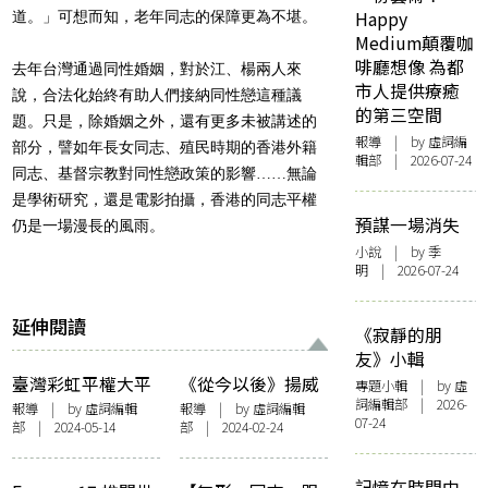
Happy
道。」可想而知，老年同志的保障更為不堪。
Medium顛覆咖
啡廳想像 為都
去年台灣通過同性婚姻，對於江、楊兩人來
市人提供療癒
說，合法化始終有助人們接納同性戀這種議
的第三空間
題。只是，除婚姻之外，還有更多未被講述的
報導
| by 虛詞編
部分，譬如年長女同志、殖民時期的香港外籍
輯部 | 2026-07-24
同志、基督宗教對同性戀政策的影響……無論
是學術研究，還是電影拍攝，香港的同志平權
預謀一場消失
仍是一場漫長的風雨。
小說
| by 季
明 | 2026-07-24
延伸閱讀
《寂靜的朋
友》小輯
臺灣彩虹平權大平
《從今以後》揚威
專題小輯
| by 虛
詞編輯部 | 2026-
台Q POWER 設文
柏林影展奪泰迪熊
報導
| by 虛詞編輯
報導
| by 虛詞編輯
07-24
部 | 2024-05-14
部 | 2024-02-24
字創作獎 香港作家
獎 導演楊矅愷：
盧妤《蓉蓉》、逆
「期望可為香港
彌《蓋層記》入圍
LGBTQ社群帶來改
記憶在時間中