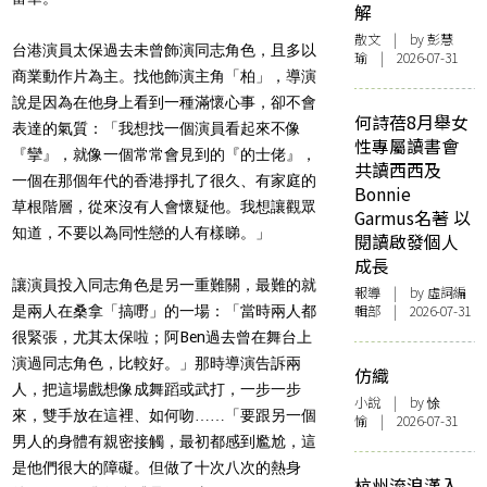
解
散文
| by 彭慧
台港演員太保過去未曾飾演同志角色，且多以
瑜 | 2026-07-31
商業動作片為主。找他飾演主角「柏」，導演
說是因為在他身上看到一種滿懷心事，卻不會
何詩蓓8月舉女
表達的氣質：「我想找一個演員看起來不像
性專屬讀書會
『攣』，就像一個常常會見到的『的士佬』，
共讀西西及
一個在那個年代的香港掙扎了很久、有家庭的
Bonnie
草根階層，從來沒有人會懷疑他。我想讓觀眾
Garmus名著 以
知道，不要以為同性戀的人有樣睇。」
閱讀啟發個人
成長
讓演員投入同志角色是另一重難關，最難的就
報導
| by 虛詞編
輯部 | 2026-07-31
是兩人在桑拿「搞嘢」的一場：「當時兩人都
很緊張，尤其太保啦；阿Ben過去曾在舞台上
演過同志角色，比較好。」那時導演告訴兩
仿織
人，把這場戲想像成舞蹈或武打，一步一步
小說
| by 悇
來，雙手放在這裡、如何吻……「要跟另一個
愉 | 2026-07-31
男人的身體有親密接觸，最初都感到尷尬，這
是他們很大的障礙。但做了十次八次的熱身
杭州流浪漢入