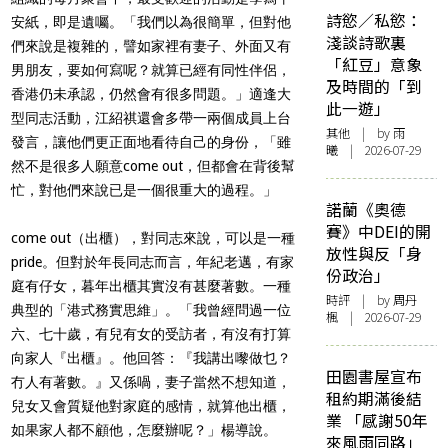
詩慾／私慾：
安紙，即是遺囑。「我們以為很簡單，但對他
淺談詩歌裏
們來說是複雜的，譬如家裡有妻子、外面又有
「紅豆」意象
男朋友，要如何寫呢？就算已經有同性伴侶，
及時間的「到
香港仍未承認，仍然會有很多問題。」適逢大
此一遊」
型同志活動，江紹祺還會多帶一兩個成員上台
其他
| by 雨
發言，讓他們更正面地看待自己的身份，「雖
曦 | 2026-07-29
然不是很多人願意come out，但都會在背後幫
忙，對他們來說已是一個很重大的過程。」
諾蘭《奧德
賽》中DEI的開
come out（出櫃），對同志來說，可以是一種
放性與反「身
pride。但對於年長同志而言，年紀老邁，有家
份政治」
庭有仔女，暮年出櫃其實沒有甚麼著數。一種
時評
| by
周丹
典型的「港式務實思維」。「我曾經問過一位
楓
| 2026-07-29
六、七十歲，有兒有女的受訪者，有沒有打算
向家人『出櫃』。他回答：『我講出嚟做乜？
田園書屋宣布
冇人有著數。』又係喎，妻子當然不想知道，
租約期滿後結
兒女又會質疑他對家庭的感情，就算他出櫃，
業 「感謝50年
如果家人都不顧他，怎麼辦呢？」楊導說。
來風雨同路」