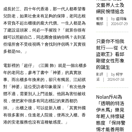
文藝界人士及
成長於三、四十年代香港，那一代人都希望養
網民惋惜追念
兒防老，如果社會未有足夠的保障，老同志根
報導
| by 虛詞編
本背負不起出櫃後的龐大代價。一生人都是為
輯部 | 2026-07-29
了建設這頭家，何必一手摧毀？「就算你很有
錢可以照顧自己，同志圈會接納你嗎？去到某
只要你不怕我
些場所會不受歧視嗎？會找到伴侶嗎？其實很
就行——從《大
多都是no。」
盜歌王》看邱
剛健女性形象
電影裡的「超仔」（江圖 飾）就是一個出櫃多
的誕生
年的老同志，參考了書中「神婆」的真實故
影評
| by 柯宇
涵 | 2026-07-28
事。而出櫃多年換來的，卻只有獨居。江紹祺
對「神婆」這位受訪者印象最深：「有次他身
體不適，需要別人上門送飯。他因為害怕被歧
Nolan斥AI為
視，便把家中很多有同志標記的東西都扔
「透明的特洛
掉。」出櫃之後，可以從新入櫃，「其實外國
伊木馬」樂見
有很多案例，住進老人院後，便再次入櫃。香
年輕人持懷疑
態度 「保持警
港的安老服務也沒有這種敏感度。」
惕才能善用新