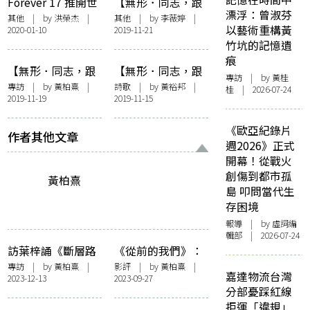
Forever 17 推開世
【無形．同志，跟
決選
變」
漂浮：曾淑芬
界的門 世界原本
住去邊度？】曖昧
其他
| by 洪榮杰 |
其他
| by
李薇婷
|
以藝術重構黃
2020-01-10
2019-11-21
應該是什麼模樣？
中角力——香港同
竹坑的記憶遺
志文學一瞥
痕
【無形．同志，跟
【無形．同志，跟
專訪
| by 黃桂
住去邊度？】詩的
住去邊度？】同性
專訪
| by
黃柏熹
|
詩歌
| by 黃裕邦 |
桂 | 2026-07-24
2019-11-19
2019-11-15
酒徒岑子杰：我以
婚姻
文學的心態寫發言
《歐亞紀錄片
稿
作者其他文章
週2026》正式
開幕！從戰火
創傷到都市孤
黃柏熹
島 叩問當代生
存困境
報導
| by 虛詞編
輯部 | 2026-07-24
訪葉梓誦《斷層路
《從前的我們》：
徑》：一個
每個移民故事，都
專訪
| by
黃柏熹
|
影評
| by
黃柏熹
|
嘉達物流台灣
2023-12-13
2023-09-27
overthinker的溝通
有一個留下的人
分部憂踩紅線
指南
拒運「違規」