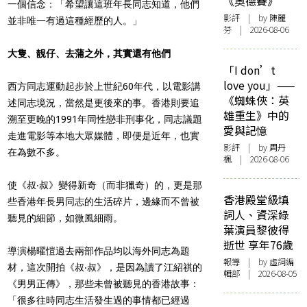
《奧德賽》
一個信念：「希望讓這班年長同志知道，他們
影評
| by 陳麗
並非唯一有過這種經歷的人。」
芬 | 2026-08-06
大隻、靚仔、去蒲之外，其實還有他們
「I don’t
love you」——
西方同志運動起步於上世紀60年代，以電影講
《蜘蛛俠：英
述同志境況，當然是更後來的事。香港則要追
雄重生》中的
溯至更晚的1991年同性戀非刑事化，同志議題
愛與記憶
走進電影等本地大眾媒體，即便是近年，也實
影評
| by
周丹
在為數不多。
楓
| 2026-08-06
使《叔‧叔》變得新奇（而非獵奇）的，更是那
香港殿堂級填
些香港年長男同志的生活碎片，邊緣而不曾被
詞人、資深綠
聽見的細節，如微風細雨。
葉演員黎彼得
逝世 享年76歲
導演楊曜愷過去兩部作品均以海外同志為題
報導
| by 虛詞編
材，這次開拍《叔‧叔》，是因為讀了江紹祺的
輯部 | 2026-08-05
《男男正傳》，那些未曾被聽見的香港故事：
「很多往時同志生活發生過的事情都已經過