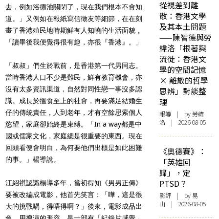
從視差到離
去，例如浴德池關閉了，現在我們根本不會知
散：香港文學
道。」又例如在報紙寫信徵友等細節，在在刻
及其本土問題
畫了香港殖民地時期鮮有人知曉的生活面貌，
——陳智德與勞
「讀畢後我便覺得很有趣，亦很『香港』。」
緯洛「根著與
流徙：香港文
「叔叔」們生於戰前，是香港第一代男同志。
學的空間記憶
當時香港人口不少是難民，鮮有教育機會，亦
× 離散的哲學
沒有太多資訊渠道，自然對同性戀一事沒多認
思辨」對談整
理
識。成長於搵食至上的社會，再要滿足結婚生
仔的傳統責任，人到老年，才有空餘思索個人
報導
| by 勞緯
洛 | 2026-08-05
慾望，家庭卻始終是束縛。「In a way都是中
國或儒家文化，家庭總是很重要的東西。現在
回頭看便會明白，為何要他們出櫃是如此困難
《奧德賽》：
的事。」楊導說。
「英雄回
歸」，定
PTSD？
江紹祺認識楊導多年，當初得知《男男正傳》
要被改編成電影，他首先笑言：「嘩，這是很
影評
| by 易
山 | 2026-08-05
大的挑戰喎，得唔得啊？」後來，電影成品出
色，用導演的形容，是一部有「紀錄片感覺」