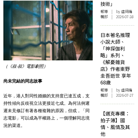
技術」
報導
| by 虛詞編
輯部 | 2026-07-28
日本著名推理
小說大師、
「神探伽利
略」系列、
《解憂雜貨
（《叔‧叔》電影劇照）
店》作者東野
圭吾逝世 享年
尚未完結的同志故事
68歲
報導
| by 虛詞編
輯部 | 2026-07-27
近年，港人對同性婚姻的支持度已達五成，支
持性傾向反歧視立法更接近七成。為何法例遲
遲未見修訂有著各種複雜的原因，但或，「同
【邁克專欄：
志電影」可以成為平權路上，一個理解同志境
拍子簿】國
況的渠道。
情、風情及其
他