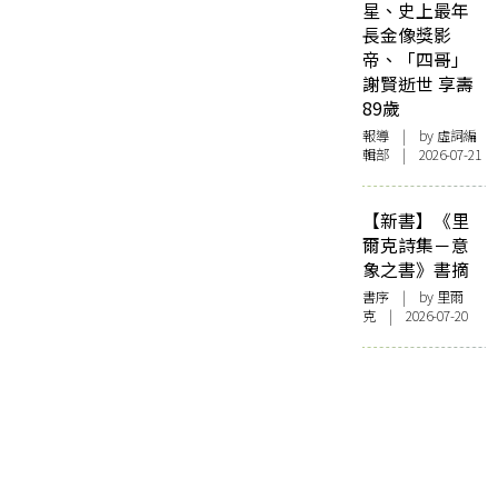
星、史上最年
長金像獎影
帝、「四哥」
謝賢逝世 享壽
89歲
報導
| by 虛詞編
輯部 | 2026-07-21
【新書】《里
爾克詩集－意
象之書》書摘
書序
| by 里爾
克 | 2026-07-20