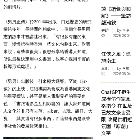
的劇情片。
談《錯覺與和
解》──筆訪
嚴瀚欽
《男男正傳》於2014年出版，口述歷史的研究
橫跨多年，長時間的相處中，一個個年長男同
專訪
| by 李浩
榮 | 2026-08-04
志的故事才被講述出來。「有很多有趣的東
西，慢慢把往時香港一些文化勾劃出來。對我
來說，這些事很美，很想分享給香港人知道。
任俠之風：憶
所以最後決定用中文書寫，故事亦採用平實的
施南生
報導形式處理。」
其他
| by 李焯
桃 | 2026-08-04
《男男》出版後，引來極大迴響。至於《叔‧
叔》的上映，江紹祺認為會成為香港同志文化
ChatGPT拒生
的重要標誌，甚至是華人電影界裡的重要角
成模仿作家風
色：「書跟電影是互相影響的，讓大家知道同
格指令 在世及
志文化並非只有去蒲、去bar、去玩、靚仔、大
已故文豪皆受
限 改提供相近
隻……其實還有很多東西，而這些東西是跟香
氛圍「原創」
港社會的發展緊緊相扣。」
文字