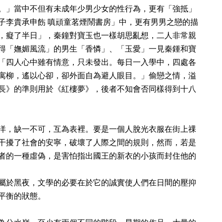
。」當中不但有未成年少男少女的性行為，更有「強抵」
子李貴承申飭 嗔頑童茗煙鬧書房」中，更有男男之戀的描
，癡了半日」，秦鐘對寶玉也一樣胡思亂想，二人非常親
得「嫵媚風流」的男生「香憐」、「玉愛」一見秦鍾和寶
「四人心中雖有情意，只未發出。每日一入學中，四處各
寓柳，遙以心卻，卻外面自為避人眼目。」偷戀之情，溢
長》的準則用於《紅樓夢》，後者不知會否同樣得到十八
洋，缺一不可，互為表裡。要是一個人脫光衣服在街上祼
干擾了社會的安寧，破壞了人際之間的規則，然而，若是
者的一種虛偽，是害怕指出國王的新衣的小孩而封住他的
屬於黑夜，文學的必要在於它的誠實使人們在日間的壓抑
平衡的狀態。