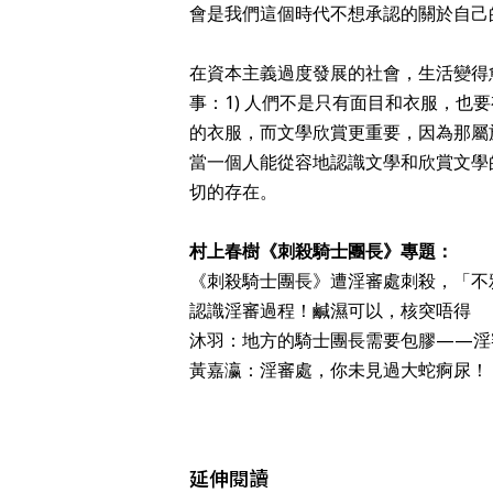
會是我們這個時代不想承認的關於自己
在資本主義過度發展的社會，生活變得
事：1) 人們不是只有面目和衣服，也
的衣服，而文學欣賞更重要，因為那屬
當一個人能從容地認識文學和欣賞文學
切的存在。
村上春樹《刺殺騎士團長》專題：
《刺殺騎士團長》遭淫審處刺殺，「不
認識淫審過程！鹹濕可以，核突唔得
沐羽：地方的騎士團長需要包膠——淫
黃嘉瀛：淫審處，你未見過大蛇痾尿！
延伸閱讀