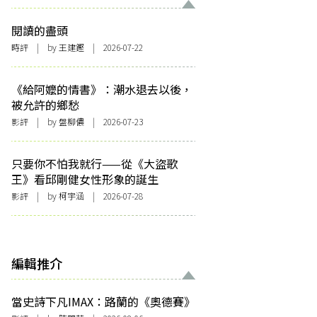
閱讀的盡頭
時評
| by 王建鏗 | 2026-07-22
《給阿嬤的情書》：潮水退去以後，
被允許的鄉愁
影評
| by 盤柳儂 | 2026-07-23
只要你不怕我就行——從《大盜歌
王》看邱剛健女性形象的誕生
影評
| by 柯宇涵 | 2026-07-28
編輯推介
當史詩下凡IMAX：路蘭的《奧德賽》