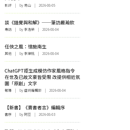
影評
| by 易山 | 2026-08-05
談《錯覺與和解》──筆訪嚴瀚欽
專訪
| by 李浩榮 | 2026-08-04
任俠之風：憶施南生
其他
| by 李焯桃 | 2026-08-04
ChatGPT拒生成模仿作家風格指令
在世及已故文豪皆受限 改提供相近氛
圍「原創」文字
報導
| by 虛詞編輯部 | 2026-08-04
【新書】《賣書者言》編輯序
書序
| by 阿豆 | 2026-08-03