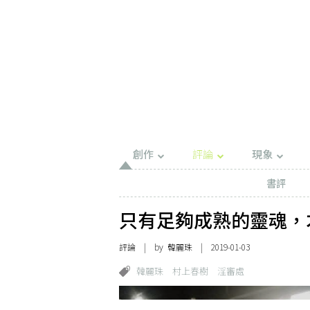
創作
評論
現象
書評
只有足夠成熟的靈魂，
評論
| by
韓麗珠
| 2019-01-03
韓麗珠
村上春樹
淫審處