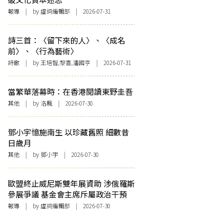
報導
| by 虛詞編輯部 | 2026-07-31
詩三首：〈留下來的人〉、〈成名
前〉、〈行為藝術〉
詩歌
| by 王培智,黎喜,潘國亨 | 2026-07-31
當繁華落幕時：在香港閱讀東野圭吾
其他
| by
洛楓
| 2026-07-30
鄧小宇憶施南生 以珍藏舊照 細數昔
日歲月
其他
| by 鄧小宇 | 2026-07-30
歐盟終止威尼斯雙年展資助 涉俄羅斯
參展爭議 基金會主席斥屬政治干預
報導
| by 虛詞編輯部 | 2026-07-30