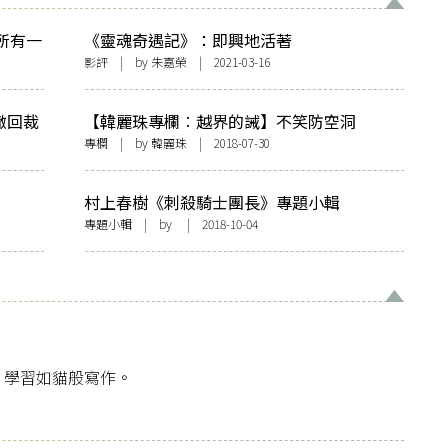
所有一
《靈魂奇遇記》：即興地活著
影評
| by
朱嘉榮
| 2021-03-16
撤回裁
【韓麗珠專欄︰越界的誡】不笑防空洞
專欄
| by
韓麗珠
| 2018-07-30
村上春樹《刺殺騎士團長》專題小輯
專題小輯
| by | 2018-10-04
，學習如貓般寫作。