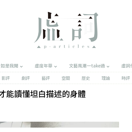
如是我聞
虛度年華
文藝風潮一take過
虛詞
影評
劇評
藝評
空間
歷史
理論
時評
才能讀懂坦白描述的身體