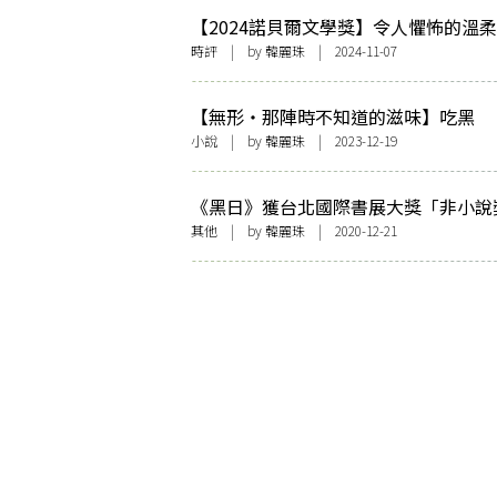
【2024諾貝爾文學獎】令人懼怖的溫柔
於韓江小說裡的叛逆者
時評
| by
韓麗珠
| 2024-11-07
【無形・那陣時不知道的滋味】吃黑
小說
| by
韓麗珠
| 2023-12-19
《黑日》獲台北國際書展大獎「非小說
首獎 韓麗珠：感謝讓這裡長出根的人
其他
| by
韓麗珠
| 2020-12-21