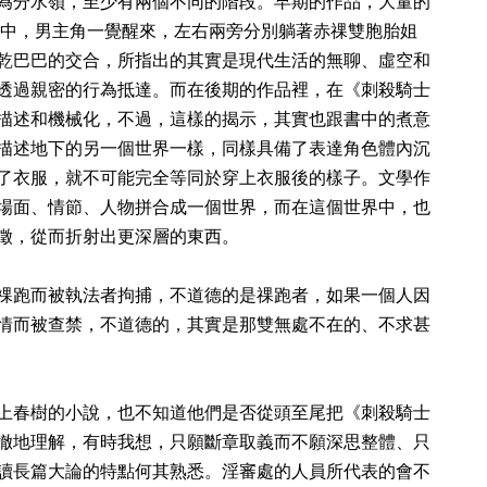
為分水嶺，至少有兩個不同的階段。早期的作品，大量的
具》中，男主角一覺醒來，左右兩旁分別躺著赤祼雙胞胎姐
乾巴巴的交合，所指出的其實是現代生活的無聊、虛空和
透過親密的行為抵達。而在後期的作品裡，在《刺殺騎士
描述和機械化，不過，這樣的揭示，其實也跟書中的煮意
描述地下的另一個世界一樣，同樣具備了表達角色體內沉
了衣服，就不可能完全等同於穿上衣服後的樣子。文學作
場面、情節、人物拼合成一個世界，而在這個世界中，也
徵，從而折射出更深層的東西。
祼跑而被執法者拘捕，不道德的是祼跑者，如果一個人因
情而被查禁，不道德的，其實是那雙無處不在的、不求甚
上春樹的小說，也不知道他們是否從頭至尾把《刺殺騎士
徹地理解，有時我想，只願斷章取義而不願深思整體、只
讀長篇大論的特點何其熟悉。淫審處的人員所代表的會不