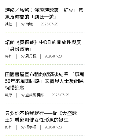
詩慾／私慾：淺談詩歌裏「紅豆」意
象及時間的「到此一遊」
其他
| by 雨曦 | 2026-07-29
諾蘭《奧德賽》中DEI的開放性與反
「身份政治」
時評
| by
周丹楓
| 2026-07-29
田園書屋宣布租約期滿後結業 「感謝
50年來風雨同路」文藝界人士及網民
惋惜追念
報導
| by 虛詞編輯部 | 2026-07-29
只要你不怕我就行——從《大盜歌
王》看邱剛健女性形象的誕生
影評
| by 柯宇涵 | 2026-07-28