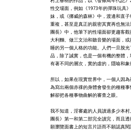
村上春樹的作品，以《發條鳥年代記》
性交場面，例如《1973年的彈珠玩
妹，或《挪威的森林》中，渡邊和直子
重複，甚至是真正的親密其實再也無法
團長》中，他筆下的性場面卻更趨客觀
大利麵、做三文治和聽音樂的場面，或
睡的另一個人格的功能。人們一旦脫光
品，除了誠實，也是一個有機的整體，
有著不同的層次，實的虛的，隱喻和象
所以，如果在現實世界中，一個人因為
為寫出兩個赤祼的身體會發生的種種事
解卻把各種事物曲解的審查之眼。
我不知道，淫審處的人員讀過多少本村
團長》第一和第二部完全讀完，而且透
願瀏覽面書上的短言片語而不願認真閱