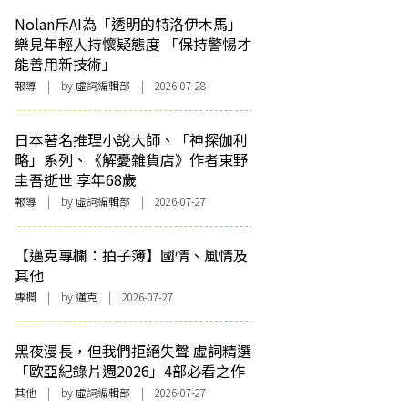
Nolan斥AI為「透明的特洛伊木馬」
樂見年輕人持懷疑態度 「保持警惕才
能善用新技術」
報導
| by 虛詞編輯部 | 2026-07-28
日本著名推理小說大師、「神探伽利
略」系列、《解憂雜貨店》作者東野
圭吾逝世 享年68歲
報導
| by 虛詞編輯部 | 2026-07-27
【邁克專欄：拍子簿】國情、風情及
其他
專欄
| by
邁克
| 2026-07-27
黑夜漫長，但我們拒絕失聲 虛詞精選
「歐亞紀錄片週2026」4部必看之作
其他
| by 虛詞編輯部 | 2026-07-27