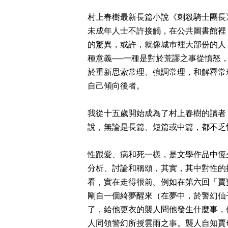
村上春樹最新長篇小說《刺殺騎士團長
未成年人士不許接觸，在公共圖書館裡
的驚異，或許，就像城巿裡大部份的人
種意義──一種是對於荒謬之事從憤怒
於重新思索常理、強調常理，和解釋常
自己傾向後者。
我從十五歲開始成為了村上春樹的讀者
說，無論是長篇、短篇或中篇，都不乏
性跟愛、病和死一樣，是文學作品中恆
分析、討論和稱頌，其實，其中對性的
看，實在走得很前。例如在第六回「賈
剛自一個綺夢醒來（在夢中，於警幻仙
了，給他更衣的襲人問他發生什麼事，
人同領警幻所授雲雨之事。襲人自知賈