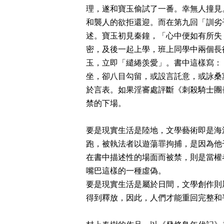
理，遂和寶玉偷試了一番。幸無人撞見
和襲人的欲拒還迎。而在第九回「訓劣
述。寶玉初見秦鐘，「心中便如有所失
密，及後一起上學，班上同學中兩個長
玉，立即「繾綣羡愛」。書中這樣寫：
坐，卻八目勾留，或設言託意，或詠桑
於言表。如果淫審處評斷《刺殺騎士團
禁的下場。
要是現實生活是陸地，文學藝術即是海
跑，被執法者以遊蕩罪拘捕，是因為他
在書中描述性的場面而被禁，則是當權
嘴巴這樣的一種虛偽。
要是現實生活是屬於日間，文學創作則
得到釋放，因此，人們才能重回完整和