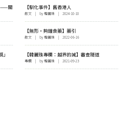
——關
【馴化事件】舊香港人
散文
| by
韓麗珠
| 2024-10-10
【無形・夠鐘食藥】藥引
散文
| by
韓麗珠
| 2022-06-16
獎」
【韓麗珠專欄：越界的誡】審查隧道
專欄
| by
韓麗珠
| 2021-09-23