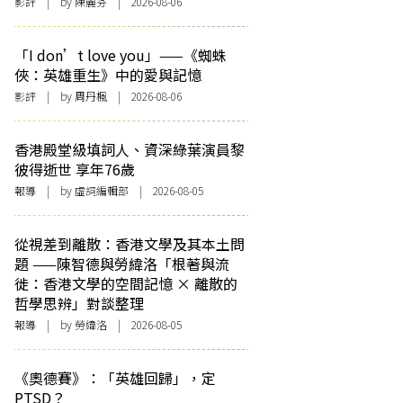
影評
| by 陳麗芬 | 2026-08-06
「I don’t love you」——《蜘蛛
俠：英雄重生》中的愛與記憶
影評
| by
周丹楓
| 2026-08-06
香港殿堂級填詞人、資深綠葉演員黎
彼得逝世 享年76歲
報導
| by 虛詞編輯部 | 2026-08-05
從視差到離散：香港文學及其本土問
題 ——陳智德與勞緯洛「根著與流
徙：香港文學的空間記憶 × 離散的
哲學思辨」對談整理
報導
| by 勞緯洛 | 2026-08-05
《奧德賽》：「英雄回歸」，定
PTSD？