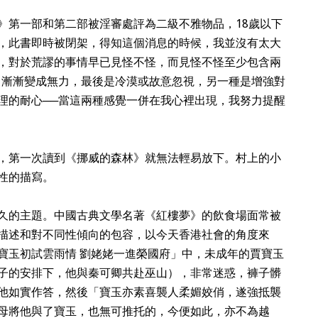
》第一部和第二部被淫審處評為二級不雅物品，18歲以下
，此書即時被閉架，得知這個消息的時候，我並沒有太大
，對於荒謬的事情早已見怪不怪，而見怪不怪至少包含兩
，漸漸變成無力，最後是冷漠或故意忽視，另一種是增強對
理的耐心──當這兩種感覺一併在我心裡出現，我努力提醒
，第一次讀到《挪威的森林》就無法輕易放下。村上的小
性的描寫。
久的主題。中國古典文學名著《紅樓夢》的飲食場面常被
描述和對不同性傾向的包容，以今天香港社會的角度來
寶玉初試雲雨情 劉姥姥一進榮國府」中，未成年的賈寶玉
子的安排下，他與秦可卿共赴巫山），非常迷惑，褲子髒
他如實作答，然後「寶玉亦素喜襲人柔媚姣俏，遂強抵襲
母將他與了寶玉，也無可推托的，今便如此，亦不為越