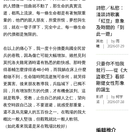
的人體微一扭曲就不動了，那生命的真實流
詩慾／私慾：
逝，都馬上流淚。每一條生命都是有著無限重
淺談詩歌裏
「紅豆」意象
量的，他們的親人朋友，所愛所恨，夢想與生
及時間的「到
活，就在一發子彈下，完全中止。每一條生命
此一遊」
的代價都是無限的。
其他
| by 雨
曦 | 2026-07-29
在以上的痛心下，我一度十分擔憂烏國全民皆
兵的巷戰，因為傷亡可能大幅增加。雖然見到
莫托洛夫雞尾酒時還有熟悉的歡快感。那時覺
只要你不怕我
就行——從《大
得基輔怎麼撐得過48小時，而我躺在床上什麼
盜歌王》看邱
都做不到，生命隨時間流逝無可奈何，就哭得
剛健女性形象
更厲害。後來朋友教導我，兵臨城下，已獨不
的誕生
回，只有增加對方的代價，才有機會談判。這
影評
| by 柯宇
就是戰爭。受教，止住自己的婦人之仁，望向
涵 | 2026-07-28
夜空時跟自己說，不要迴避，就感受那重量，
還不及烏克蘭人的五百份之一。在戰場的我大
概比一般人堅強，但觀戰就比一般人軟弱。
（如此看來我還是呆在戰場比較好）
編輯推介