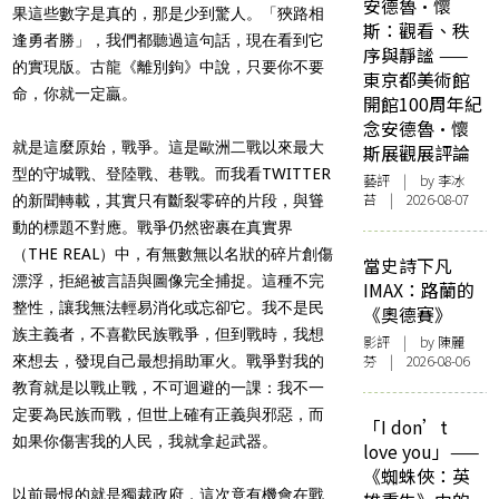
安德魯·懷
果這些數字是真的，那是少到驚人。「狹路相
斯：觀看、秩
逢勇者勝」，我們都聽過這句話，現在看到它
序與靜謐 ——
的實現版。古龍《離別鉤》中說，只要你不要
東京都美術館
命，你就一定贏。
開館100周年紀
念安德魯·懷
就是這麼原始，戰爭。這是歐洲二戰以來最大
斯展觀展評論
型的守城戰、登陸戰、巷戰。而我看TWITTER
藝評
| by 李冰
苔 | 2026-08-07
的新聞轉載，其實只有斷裂零碎的片段，與聳
動的標題不對應。戰爭仍然密裹在真實界
（THE REAL）中，有無數無以名狀的碎片創傷
當史詩下凡
漂浮，拒絕被言語與圖像完全捕捉。這種不完
IMAX：路蘭的
整性，讓我無法輕易消化或忘卻它。我不是民
《奧德賽》
族主義者，不喜歡民族戰爭，但到戰時，我想
影評
| by 陳麗
芬 | 2026-08-06
來想去，發現自己最想捐助軍火。戰爭對我的
教育就是以戰止戰，不可迴避的一課：我不一
定要為民族而戰，但世上確有正義與邪惡，而
「I don’t
如果你傷害我的人民，我就拿起武器。
love you」——
《蜘蛛俠：英
以前最恨的就是獨裁政府，這次竟有機會在戰