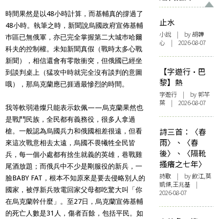
時間果然是以48小時計算，而基輔真的撐過了
止水
48小時。執筆之時，新聞說烏國政府宣佈基輔
小說
| by 胡韡
巿區已無俄軍，亦已完全掌握第二大城巿哈爾
心 | 2026-08-07
科夫的控制權。未知新聞真假（戰時太多心戰
新聞），相信還會有零散衝突，但俄國已經坐
【字遊行·巴
到談判桌上（猛攻中時就完全沒有談判的意圖
黎】熱
哦），那烏克蘭應已捱過最慘烈的時間。
字遊行
| by 郭芊
葉 | 2026-08-07
我等軟弱港燦只能表示欽佩——烏克蘭果然也
是戰鬥民族，全民都有義務役，很多人拿過
詩三首：〈春
槍。一般認為烏國兵力和俄國相差很遠，但看
雨〉、〈春
來這次戰意相去太遠，烏國不畏犧牲全民皆
後〉、〈隔靴
兵，每一個小處都有捨生就義的英雄，巷戰雞
搔癢之七年〉
尾酒放題；而俄兵中不少是剛服役的新兵，一
詩歌
| by 飲江,莫
臉BABY FAT，根本不知原來是要去侵略別人的
凱傑,王兆基 |
國家，被俘新兵致電回家父母都吃驚大叫「你
2026-08-07
在烏克蘭幹什麼」。至27日，烏克蘭宣佈基輔
的死亡人數是31人，傷者百餘，包括平民。如