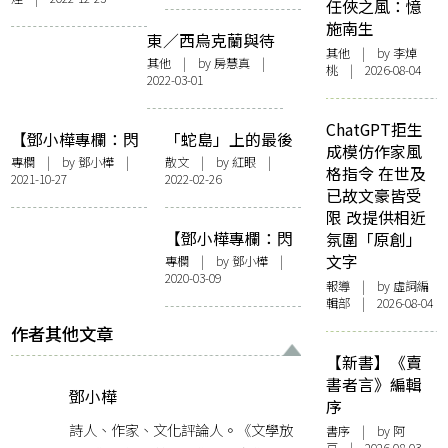
任俠之風：憶
施南生
東／西烏克蘭與待
其他
| by 李焯
讀書
其他
| by 房慧真 |
桃 | 2026-08-04
2022-03-01
ChatGPT拒生
【鄧小樺專欄：閃
「蛇島」上的最後
成模仿作家風
爍其辭】苦難世界
錄音
專欄
| by
鄧小樺
|
散文
| by
紅眼
|
格指令 在世及
2021-10-27
2022-02-26
連線
已故文豪皆受
限 改提供相近
【鄧小樺專欄：閃
氛圍「原創」
爍其辭】尖銳的愛
文字
專欄
| by
鄧小樺
|
2020-03-09
報導
| by 虛詞編
輯部 | 2026-08-04
作者其他文章
【新書】《賣
書者言》編輯
鄧小樺
序
詩人、作家、文化評論人。《文學放
書序
| by 阿