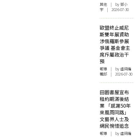
其他
| by 鄧小
宇 | 2026-07-30
歐盟終止威尼
斯雙年展資助
涉俄羅斯參展
爭議 基金會主
席斥屬政治干
預
報導
| by 虛詞編
輯部 | 2026-07-30
田園書屋宣布
租約期滿後結
業 「感謝50年
來風雨同路」
文藝界人士及
網民惋惜追念
報導
| by 虛詞編