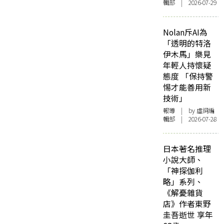
輯部 | 2026-07-29
Nolan斥AI為
「透明的特洛
伊木馬」樂見
年輕人持懷疑
態度 「保持警
惕才能善用新
技術」
報導
| by 虛詞編
輯部 | 2026-07-28
日本著名推理
小說大師、
「神探伽利
略」系列、
《解憂雜貨
店》作者東野
圭吾逝世 享年