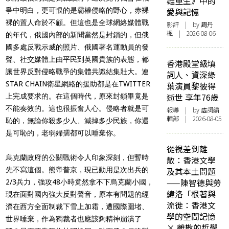
雄重生》中的
爭中明白，更可恨的是霸權侵略的野心，赤裸
愛與記憶
裸的置人命於不顧。但這也是全球網絡媒體戰
影評
| by
周丹
楓
| 2026-08-06
的年代，俄國內部的新聞當然是封鎖的，但俄
國多處反戰示威的照片、俄國著名運動員的發
聲、社交媒體上由平民到英國貴族的表態，都
香港殿堂級填
讓世界反對侵略戰爭的集體共識結集壯大。連
詞人、資深綠
STAR CHAIN衛星網絡的援助都是在TWITTER
葉演員黎彼得
逝世 享年76歲
上完成要求的。在這個時代，原來封鎖畢竟是
不能奏效的。這也很振奮人心。侵略者就是可
報導
| by 虛詞編
輯部 | 2026-08-05
恥的，無論你殺多少人、滅掉多少民族，你還
是可恥的，老弱婦孺都可以唾棄你。
從視差到離
烏克蘭政府的公關戰術令人印象深刻，但暫時
散：香港文學
先不寫這個。熊帝普京，現已動用是次出兵的
及其本土問題
——陳智德與勞
2/3兵力，強攻48小時竟然拿不下烏克蘭小國，
緯洛「根著與
現在面對國內強大反對聲音，原本有問題的經
流徙：香港文
濟在西方全面制裁下雪上加霜，遭國際圍堵、
學的空間記憶
世界唾棄，作為獨裁者也應該夠精神崩潰了
× 離散的哲學