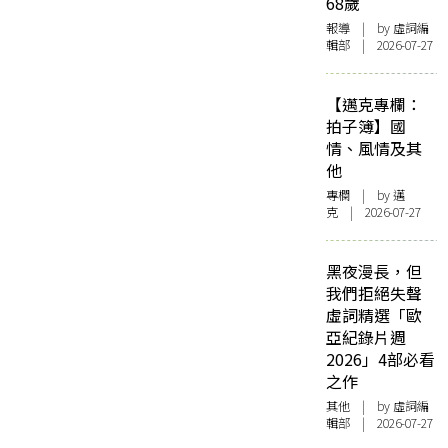
68歲
報導
| by 虛詞編
輯部 | 2026-07-27
【邁克專欄：
拍子簿】國
情、風情及其
他
專欄
| by
邁
克
| 2026-07-27
黑夜漫長，但
我們拒絕失聲
虛詞精選「歐
亞紀錄片週
2026」4部必看
之作
其他
| by 虛詞編
輯部 | 2026-07-27