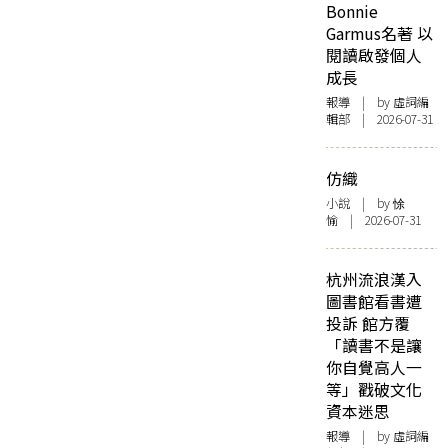
Bonnie
Garmus名著 以
閱讀啟發個人
成長
報導
| by 虛詞編
輯部 | 2026-07-31
仿織
小說
| by 悇
愉 | 2026-07-31
杭州流浪漢入
圖書館看書遭
投訴 館方覆
「讀書不是讓
你自覺高人一
等」戳破文化
資本迷思
報導
| by 虛詞編