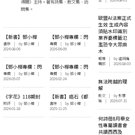
豆 | 2026-08-03
得開》主持。著有詩集、散文集、訪
問集。
歐盟AI法案正式
生效 生成內容
須貼水印識別
【新書】鄧小樺
【鄧小樺專欄：閃
業界憂標籤氾
《無憂花》自序
爍其辭】女人抽薄
書序
| by
鄧小樺
|
專欄
| by
鄧小樺
|
濫恐令大眾麻
2026-08-06
2026-06-09
荷長煙——看政府
木
控煙加辣
報導
| by 虛詞編
輯部 | 2026-08-03
【鄧小樺專欄：閃
【鄧小樺專欄：閃
爍其辭】這樣的時
爍其辭】享受努
專欄
| by
鄧小樺
|
專欄
| by
鄧小樺
|
2026-05-07
2026-02-24
間到底有何意義
力：《夜王》決戰
無法跨越的理
《金多寶》
解
散文
| by 彭慧
《字花》118期封
【新書】癌石《都
瑜 | 2026-07-31
面事件之我見
是騙人的》鄧小樺
時評
| by
鄧小樺
|
書序
| by
鄧小樺
|
2026-01-28
2025-11-25
序——〈且從其
本〉
何詩蓓8月舉女
性專屬讀書會
共讀西西及