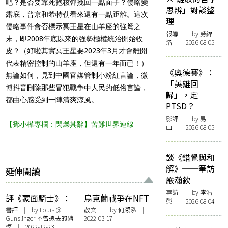
吧？是否要靠死抱核彈挽回一點面子？侵略變
思辨」對談整
露底，普京和希特勒看來還有一點距離。這次
理
侵略事件會否標示冥王星在山羊座的強弩之
報導
| by 勞緯
末，即2008年底以來的強勢極權統治開始收
洛 | 2026-08-05
皮？（好啦其實冥王星要2023年3月才會離開
代表精密控制的山羊座，但還有一年而已！）
《奧德賽》：
無論如何，見到中國官媒管制小粉紅言論，微
「英雄回
博抖音刪除那些冒犯戰争中人民的低俗言論，
歸」，定
都由心感受到一陣清爽涼風。
PTSD？
影評
| by 易
【鄧小樺專欄：閃爍其辭】苦難世界連線
山 | 2026-08-05
談《錯覺與和
解》──筆訪
延伸閱讀
嚴瀚欽
專訪
| by 李浩
評《蒙面騎士》：
烏克蘭戰爭在NFT
榮 | 2026-08-04
拿起槍是為了放下
與crypto世界
書評
| by Louis @
散文
| by 何潔泓 |
Gunslinger 不曾遠去的硝
2022-03-17
槍的革命
煙 | 2022-12-23