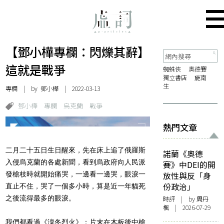
【鄧小樺專欄：閃爍其辭】
這就是戰爭
蜘蛛俠
奧德賽
獨立書店
施南
生
專欄
| by
鄧小樺
| 2022-03-13
鄧小樺
專欄
烏克蘭
戰爭
熱門文章
二月二十五日生日醒來，先在床上追了俄羅斯
諾蘭《奧德
入侵烏克蘭的各處新聞，看到烏政府向人民派
賽》中DEI的開
發槍枝時就開始痛哭，一邊看一邊哭，眼淚一
放性與反「身
份政治」
直止不住，哭了一個多小時，算是近一年貓死
之後流得最多的眼淚。
時評
| by
周丹
楓
| 2026-07-29
我們都看過《澟冬烈火》：片末在木板後中槍