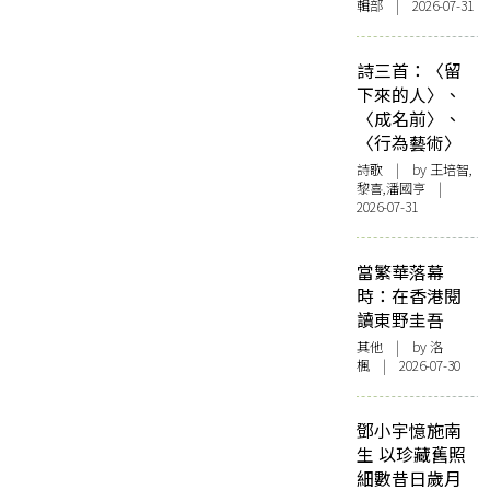
輯部 | 2026-07-31
詩三首：〈留
下來的人〉、
〈成名前〉、
〈行為藝術〉
詩歌
| by 王培智,
黎喜,潘國亨 |
2026-07-31
當繁華落幕
時：在香港閱
讀東野圭吾
其他
| by
洛
楓
| 2026-07-30
鄧小宇憶施南
生 以珍藏舊照
細數昔日歲月