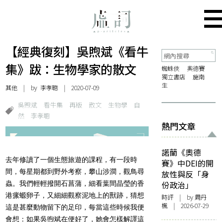
【經典復刻】吳煦斌《看牛
集》跋：生物學家的散文
蜘蛛俠
奧德賽
獨立書店
施南
生
其他
| by 李孝聰 | 2020-07-09
吳煦斌
看牛集
再版
散文
生物學
自
然
李孝聰
熱門文章
諾蘭《奧德
去年修讀了一個生態旅遊的課程，有一段時
賽》中DEI的開
間，每星期都到野外考察，攀山涉澗，觀鳥尋
放性與反「身
蟲。我們輕輕撥開石菖蒲，細看葉間晶瑩的香
份政治」
港瘰螈卵子，又細細觀察泥地上的獸跡，猜想
時評
| by
周丹
楓
| 2026-07-29
這是甚麼動物留下的足印，每當這些時候我便
會想：如果吳煦斌在便好了，她會怎樣解譯這