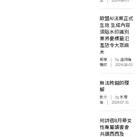
豆 | 2026-08-03
歐盟AI法案正式
生效 生成內容
須貼水印識別
業界憂標籤氾
濫恐令大眾麻
木
報導
| by 虛詞編
輯部 | 2026-08-03
無法跨越的理
解
散文
| by 彭慧
瑜 | 2026-07-31
何詩蓓8月舉女
性專屬讀書會
共讀西西及