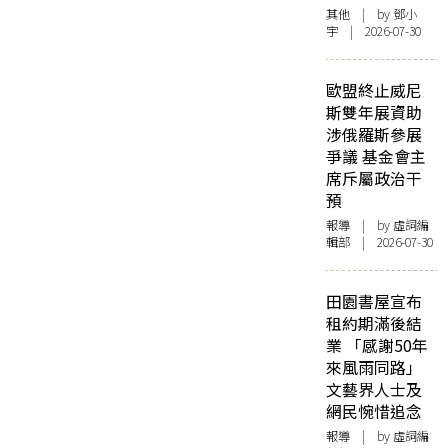
其他
| by 鄧小
宇 | 2026-07-30
歐盟終止威尼
斯雙年展資助
涉俄羅斯參展
爭議 基金會主
席斥屬政治干
預
報導
| by 虛詞編
輯部 | 2026-07-30
田園書屋宣布
租約期滿後結
業 「感謝50年
來風雨同路」
文藝界人士及
網民惋惜追念
報導
| by 虛詞編