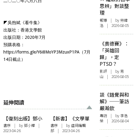
二〇二〇年六月八日
思辨」對談整
理
報導
| by 勞緯
◤吳煦斌《看牛集》
洛 | 2026-08-05
出版社：香港文學館
出版日期：2020年7月
《奧德賽》：
預購表格：
「英雄回
https://forms.gle/Y6i8MoYP3MzuxP1PA
（7月
歸」，定
14日截止）
PTSD？
影評
| by 易
山 | 2026-08-05
談《錯覺與和
解》──筆訪
延伸閱讀
嚴瀚欽
專訪
| by 李浩
【復刻出版】鄧小
【新書】《文學單
榮 | 2026-08-04
樺《斑駁日常》復
身動物園》編者序
書序
| by
鄧小樺
|
書序
| by 虛詞編輯
2023-04-26
部 | 2023-04-26
刻新序：些許斑