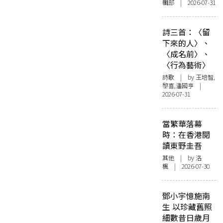
輯部 | 2026-07-31
詩三首：〈留
下來的人〉、
〈成名前〉、
〈行為藝術〉
詩歌
| by 王培智,
黎喜,潘國亨 |
2026-07-31
當繁華落幕
時：在香港閱
讀東野圭吾
其他
| by
洛
楓
| 2026-07-30
鄧小宇憶施南
生 以珍藏舊照
細數昔日歲月