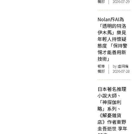
輯部 | 2026-07-29
Nolan斥AI為
「透明的特洛
伊木馬」樂見
年輕人持懷疑
態度 「保持警
惕才能善用新
技術」
報導
| by 虛詞編
輯部 | 2026-07-28
日本著名推理
小說大師、
「神探伽利
略」系列、
《解憂雜貨
店》作者東野
圭吾逝世 享年