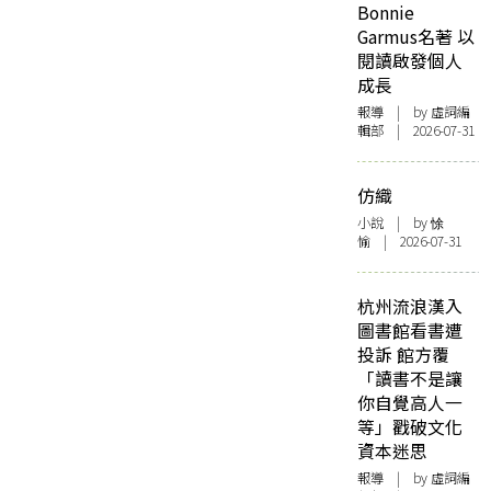
Bonnie
Garmus名著 以
閱讀啟發個人
成長
報導
| by 虛詞編
輯部 | 2026-07-31
仿織
小說
| by 悇
愉 | 2026-07-31
杭州流浪漢入
圖書館看書遭
投訴 館方覆
「讀書不是讓
你自覺高人一
等」戳破文化
資本迷思
報導
| by 虛詞編