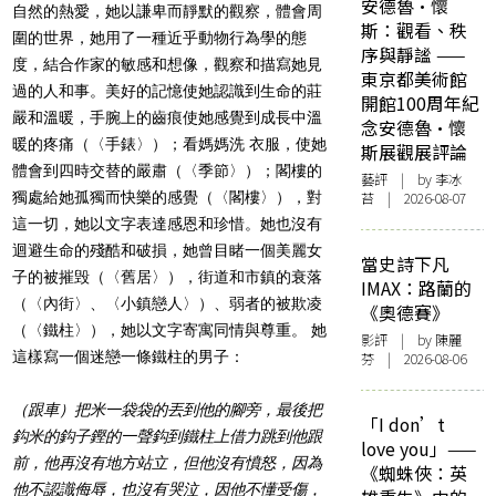
安德魯·懷
自然的熱愛，她以謙卑而靜默的觀察，體會周
斯：觀看、秩
圍的世界，她用了一種近乎動物行為學的態
序與靜謐 ——
度，結合作家的敏感和想像，觀察和描寫她見
東京都美術館
過的人和事。美好的記憶使她認識到生命的莊
開館100周年紀
嚴和溫暖，手腕上的齒痕使她感覺到成長中溫
念安德魯·懷
暖的疼痛（〈手錶〉）；看媽媽洗 衣服，使她
斯展觀展評論
體會到四時交替的嚴肅（〈季節〉）；閣樓的
藝評
| by 李冰
獨處給她孤獨而快樂的感覺（〈閣樓〉），對
苔 | 2026-08-07
這一切，她以文字表達感恩和珍惜。她也沒有
迴避生命的殘酷和破損，她曾目睹一個美麗女
當史詩下凡
子的被摧毁（〈舊居〉），街道和市鎮的衰落
IMAX：路蘭的
（〈內街〉、〈小鎮戀人〉）、弱者的被欺凌
《奧德賽》
（〈鐵柱〉），她以文字寄寓同情與尊重。 她
影評
| by 陳麗
這樣寫一個迷戀一條鐵柱的男子：
芬 | 2026-08-06
（跟車）把米一袋袋的丟到他的腳旁，最後把
「I don’t
鈎米的鈎子鏗的一聲鈎到鐵柱上借力跳到他跟
love you」——
前，他再沒有地方站立，但他沒有憤怒，因為
《蜘蛛俠：英
他不認識侮辱，也沒有哭泣，因他不懂受傷，