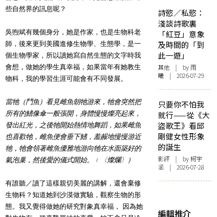
些自然界的訊息呢？
詩慾／私慾：
淺談詩歌裏
吳煦斌有幾個身分，她是作家，也是生物科老
「紅豆」意象
及時間的「到
師，後來更到美國進修生物學、生態學，是一
此一遊」
個生物學家，所以讀她寫自然生態的文字時我
會想，做她的學生真幸福，如果當年有她教生
其他
| by 雨
曦 | 2026-07-29
物科，我的學習生涯可能會有不同發展。
當牠（鬥魚）看見雌魚朝牠游來，牠會突然把
只要你不怕我
所有的鰭像傘一般張開，身體慢慢燦亮起來，
就行——從《大
盜歌王》看邱
發出紅光，之後牠開始熱情地舞蹈，如果雌魚
剛健女性形象
也喜歡牠，雌魚便會垂下鰭，羞赧地慢慢游近
的誕生
牠，牠會領著雌魚優雅地游向牠在水面築好的
影評
| by 柯宇
氣泡巢，然後愛的儀式開始。﹙〈燦爛〉）
涵 | 2026-07-28
有誰聽／讀了這樣親切美麗的講解，還會棄修
生物科？知道她到沙漠做實驗，觀察生物的形
態。我又覺得做她的研究對象真幸福， 因為她
編輯推介