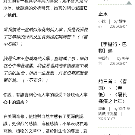
對生物有一種真摯單純的喜愛，她不會只是冷
冰冰、硬蹦蹦的分析研究，她真的關心愛護它
止水
／牠們。
小說
| by 胡韡
心 | 2026-08-07
當我描述一盆酷似海葵的仙人掌，我是否漠視
了它攀緣的綽約及生長的蹉跎與痛苦？（〈書
【字遊行·巴
中石頭〉）
黎】熱
字遊行
| by 郭芊
許是它本不想成為仙人掌，無端成了形，卻仍
葉 | 2026-08-07
在心中帶著溫柔。我也看過其他事物朦朧中成
了別的生命，所以一生反叛，只是沒有那麼憂
鬱茫然。（〈不安分〉）
詩三首：〈春
雨〉、〈春
後〉、〈隔靴
你說，有誰會關心仙人掌的感受？發現仙人掌
搔癢之七年〉
心中的溫柔？
詩歌
| by 飲江,莫
凱傑,王兆基 |
在美國進修，使她對自然生態有了更深的認
2026-08-07
識，更強烈的感情。這種感情，不單表現在她
寫動、植物的文章中，基於對生命的尊重，對