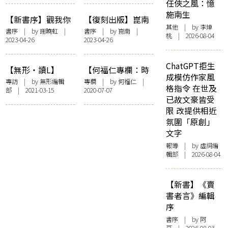
駁，亦成歷史
任俠之風：憶
施南生
【新書序】觀我你
【復刻出版】崑南
其他
| by 李焯
妳他她之苦：讀李
《天堂舞哉足下》
書序
| by
謝曉虹
|
書序
| by 崑南 |
桃 | 2026-08-04
2023-04-26
2023-04-26
智良的《渡日若渡
新版序：崑崙懸圃
海》
其尻安在
ChatGPT拒生
【無形・讀L】
【何福仁專欄：時
成模仿作家風
「歷史本身何曾有
宜篇】寶玉：從拒
專訪
| by 無形編輯
專欄
| by
何福仁
|
格指令 在世及
部 | 2021-03-15
2020-07-07
逗號句號」——筆
絕混帳到也混帳起
已故文豪皆受
訪陳冠中《北京零
來
限 改提供相近
公里》
氛圍「原創」
文字
報導
| by 虛詞編
輯部 | 2026-08-04
【新書】《賣
書者言》編輯
序
書序
| by 阿