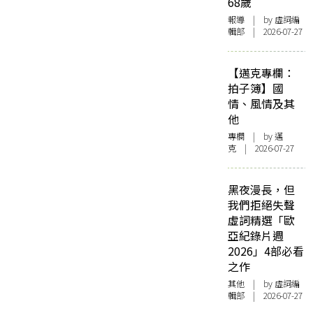
68歲
報導
| by 虛詞編
輯部 | 2026-07-27
【邁克專欄：
拍子簿】國
情、風情及其
他
專欄
| by
邁
克
| 2026-07-27
黑夜漫長，但
我們拒絕失聲
虛詞精選「歐
亞紀錄片週
2026」4部必看
之作
其他
| by 虛詞編
輯部 | 2026-07-27