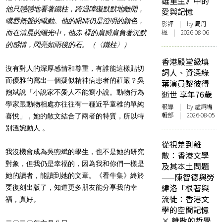
雄重生》中的
他只戀戀地看著鐵柱，跨過障礙默默地離開，
愛與記憶
嘴唇無聲的嗡動。他的眼睛仍是澄明的顏色，
影評
| by
周丹
楓
| 2026-08-06
而在清晨的陽光中，他赤 裸的肩膊肩負著沉默
的感情，閃亮如雨後的石。（〈鐵柱〉）
香港殿堂級填
沒有對人的深厚感情和尊重，有誰能這樣貼切
詞人、資深綠
而優雅的寫出一個疑似精神病患者的莊嚴？吳
葉演員黎彼得
煦斌說「小說家不愛人不能寫小說。動物行為
逝世 享年76歲
學家跟動物相處亦往往有一種近乎童稚的單純
報導
| by 虛詞編
輯部 | 2026-08-05
喜悅」，她的散文結合了兩者的特質，所以特
別溫婉動人 。
從視差到離
我沒機會成為吳煦斌的學生，也不是她的研究
散：香港文學
對象，但我仍是幸福的，因為我和你們一樣是
及其本土問題
她的讀者，能讀到她的文章。《看牛集》終於
——陳智德與勞
緯洛「根著與
要復刻出版了，知道更多朋友能分享我的幸
流徙：香港文
福，真好。
學的空間記憶
× 離散的哲學